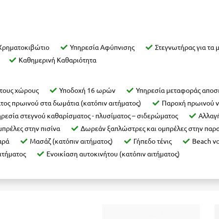
Χρηματοκιβώτιο
Υπηρεσία Αφύπνισης
Στεγνωτήρας για τα 
Καθημερινή Καθαριότητα
στους χώρους
Υποδοχή 16 ωρών
Υπηρεσία μεταφοράς απο
τος πρωινού στα δωμάτια (κατόπιν αιτήματος)
Παροχή πρωινού ν
ρεσία στεγνού καθαρίσματος - πλυσίματος – σιδερώματος
Αλλαγή
πρέλες στην πισίνα
Δωρεάν ξαπλώστρες και ομπρέλες στην παρα
αρά
Μασάζ (κατόπιν αιτήματος)
Γήπεδο τένις
Βeach vo
ιτήματος
Ενοικίαση αυτοκινήτου (κατόπιν αιτήματος)