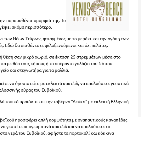
την παραμυθένια ομορφιά της. Το
αγέψει ακόμα περισσότερο.
νι των Νέων Στύρων, φτιαγμένος με το μεράκι και την αγάπη των
ές. Εδώ θα αισθάνεστε φιλοξενούμενοι και όχι πελάτες.
κή θέση σαν μικρό χωριό, σε έκταση 25 στρεμμάτων μέσα στο
τια με θέα τους κήπους ή το απέραντο γαλάζιο του Nότιου
γείο και στεγνωτήρα για τα μαλλιά.
είτε να δροσιστείτε με εκλεκτά κοκτέιλ, να απολαύσετε γευστικά
θαλασσινής αύρας του Ευβοϊκού.
λλά τοπικά προιόντα και την ταβέρνα "Λεύκα" με εκλεκτή Ελληνική
 Ευβοϊκού προσφέρει απλή κομψότητα με αναπαυτικούς καναπέδες
να γευτείτε απογευματινά κοκτέιλ και να απολαύσετε τo
 στα νερά του Ευβοϊκού, αφήστε τα πορτοκαλί και κόκκινα