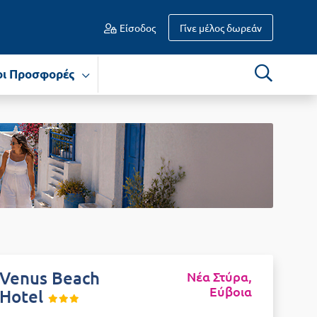
Είσοδος
Γίνε μέλος δωρεάν
οι Προσφορές
Venus Beach
Νέα Στύρα,
Εύβοια
Hotel