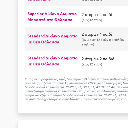
Superior Δίκλινο Δωμάτιο
2 άτομα + 1 παιδί
Μπροστά στη Θάλασσα
έως 12 ετών
2 άτομα + 1 παιδί
Standard Δίκλινο Δωμάτιο
άνω των 12 ετών ή επιπλέον
με Θέα Θάλασσα
ενήλικα
Standard Δίκλινο Δωμάτιο
2 άτομα + 2 παιδιά
με Θέα Θάλασσα
έως 12 ετών
* Στις αναγραφόμενες τιμές δεν περιλαμβάνεται το τέλος ανθεκτικ
που εφαρμόζεται από την 1η Ιανουαρίου 2024. Κατά τους μήνες Νοέ
ξενοδοχειακά καταλύματα 1*-2* 0,5€, 3* 1,5€, 4* 3€, 5* 4€, σε ενο
αυτοεξυπηρετούμενα καταλύματα - τουριστικές επιπλωμένες επαύλει
ημέρα ως εξής: Για κύρια ξενοδοχειακά καταλύματα 1*-2* 2€, 3* 5€
σε αυτοεξυπηρετούμενα καταλύματα - τουριστικές επιπλωμένες επαύλ