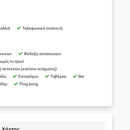
μαλλιά
Τηλεφωνική συσκευή
σκευών
Φύλαξη αποσκευών
ωρίς το πρωί
 πετσετών (κατόπιν αιτήματος)
λία
Εστιατόριο
Ταβέρνα
Bar
lley
Ping pong
Χάρτης