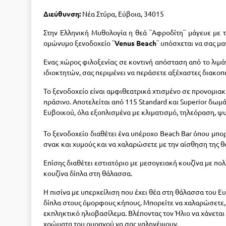
Διεύθυνση:
Νέα Στύρα, Εύβοια, 34015
Στην Ελληνική Μυθολογία η θεά ¨Αφροδίτη¨ μάγευε με 
ομώνυμο ξενοδοχείο ¨
Venus Beach
¨ υπόσχεται να σας μ
Ενας χώρος φιλοξενίας σε κοντινή απόσταση από το λιμά
ιδιοκτητών, σας περιμένει να περάσετε αξέχαστες διακοπ
Το ξενοδοχείο είναι αμφιθεατρικά χτισμένο σε προνομια
πράσινο. Αποτελείται από 115 Standard και Superior δωμά
Eυβοικού, όλα εξοπλισμένα με κλιματισμό, τηλεόραση, ψυ
Το ξενοδοχείο διαθέτει ένα υπέροχο Beach Bar όπου μπορ
σνακ και χυμούς και να χαλαρώσετε με την αίσθηση της 
Επίσης διαθέτει εστιατόριο με μεσογειακή κουζίνα με πο
κουζίνα δίπλα στη θάλασσα.
Η πισίνα με υπερχείλιση που έχει θέα στη θάλασσα του
δίπλα στους όμορφους κήπους. Μπορείτε να χαλαρώσετε, 
εκπληκτικό ηλιοβασίλεμα. Βλέποντας τον Ήλιο να χάνεται
χρώματα του ουρανού να σας γαληνέψουν.