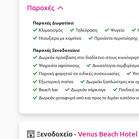
Παροχές
Παροχές Δωματίου:
Κλιματισμός
Τηλεόραση
Ψυγείο
Ντουζιέρα με καμπίνα
Προιόντα περιποίησης
Παροχές Ξενοδοχείου:
Δωρεάν πρόσβαση στο διαδίκτυο στους κοινόχρη
Υπηρεσία αφύπνισης
Δυνατότητα σερβιρίσμα
Παροχή φαγητού σε ειδικές συσκευασίες
Υπη
Εξωτερική πισίνα
Δωρεάν ξαπλώστρες και ομ
Beach bar
Δωρεάν πάρκινγκ
Παιδική χ
Δωρεάν μεταφορά από και προς το λιμάνι κατόπιν α
Ξενοδοχείο -
Venus Beach Hotel