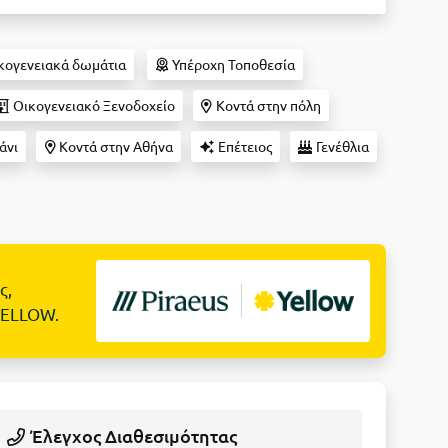
κογενειακά δωμάτια
Υπέροχη Τοποθεσία
Οικογενειακό Ξενοδοχείο
Κοντά στην πόλη
άνι
Κοντά στην Αθήνα
Επέτειος
Γενέθλια
ς,
YELLOW.
Έλεγχος Διαθεσιμότητας