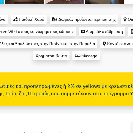
ίνα
Παιδική Χαρά
Δωρεάν προϊόντα περιποίησης
Οι
Free WiFi στους κοινόχρηστους χώρους
Δωρεάν στάθμευση
ες και Ξαπλώστρες στην Πισίνα και στην Παραλία
Κοντά στο λιμ
Χρηματοκιβώτιο
Massage
τωτικές και προπληρωμένες ή 2% σε yellows με χρεωστικέ
ης Τράπεζας Πειραιώς που συμμετέχουν στο πρόγραμμα 