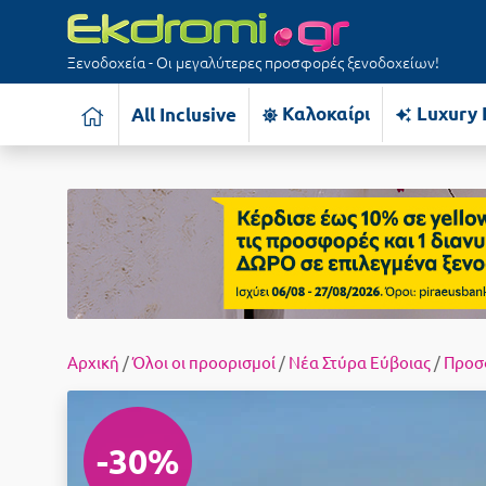
Ξενοδοχεία - Οι μεγαλύτερες προσφορές ξενοδοχείων!
Καλοκαίρι
Luxury 
All Inclusive
Αρχική
/
Όλοι οι προορισμοί
/
Νέα Στύρα Εύβοιας
/
Προσ
-30%