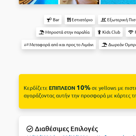
Bar
Εστιατόριο
Εξωτερική Πισ
Μπροστά στην παραλία
Kids Club
Μεταφορά από και προς το Λιμάνι
Δωρεάν Ομπρέλ
10%
Κερδίζετε
σε yellows με πισ
ΕΠΙΠΛΕΟΝ
αγοράζοντας αυτήν την προσφορά με κάρτες τ
Διαθέσιμες Επιλογές