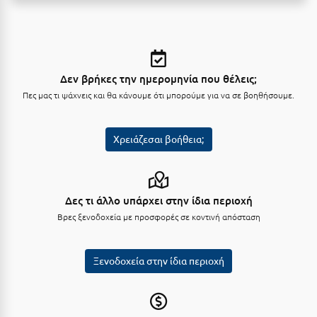
Καρδίτσα
Κάρπαθος
Καρπενήσι
Δεν βρήκες την ημερομηνία που θέλεις;
Κάρυστος
Πες μας τι ψάχνεις και θα κάνουμε ότι μπορούμε για να σε βοηθήσουμε.
Κάσος
Κασσάνδρα
Χρειάζεσαι βοήθεια;
Καστοριά
Κατερίνη
Δες τι άλλο υπάρχει στην ίδια περιοχή
Κέα - Τζιά
Βρες ξενοδοχεία με προσφορές σε κοντινή απόσταση
Κερατέα
Ξενοδοχεία στην ίδια περιοχή
Κέρκυρα
Κεφαλονιά