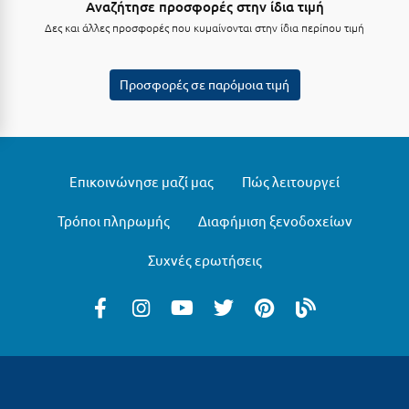
Αναζήτησε προσφορές στην ίδια τιμή
Κοζάνη
Δες και άλλες προσφορές που κυμαίνονται στην ίδια περίπου τιμή
Κοκκώνι Κορινθίας
Κομοτηνή
Προσφορές σε παρόμοια τιμή
Κόνιτσα
Κόρινθος
Επικοινώνησε μαζί μας
Πώς λειτουργεί
Κορώνη
Κουρούτα Ηλείας
Τρόποι πληρωμής
Διαφήμιση ξενοδοχείων
Κουφονήσια
Συχνές ερωτήσεις
Κρήτη
Κρουαζιέρες
Κύθηρα
Κυλλήνη