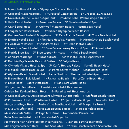
ΔΗΜΟΦΙΛΗ ΞΕΝΟΔΟΧΕΙΑ
Κύμη Ευβοίας
5* Mandola Rosa at Riviera Olympia, A Grecotel Resort to Live
5* Grecotel Filoxenia Hotel
4* Grecotel Casa Marron
5* Grecotel LUXME Kos
Κυπαρισσία
4* Grecotel Marine Palace & Aqua Park
5* Mitsis Galini Wellness Spa & Resort
5* Valis Resort Hotel
4* Poseidon Palace
5* Montana Hotel & Spa
5* Grand Serai Hotel
5* Cronwell Platamon Resort
Nautica Bay Hotel
Κύπρος
4* Long Beach Resort Hotel
4* Bianco Olympico Beach Resort
4* Golden Coast Hotel & Bungalows
5* Zeus Eretria Resort
4* Tosca Beach Hotel
Κως
4* Exotica Hotel & Spa
5* Ilio Mare Hotels & Resorts
4* Airotel Achaia Beach Hotel
4* Evia Riviera Resort
4* AKS Porto Heli
4* Grand Platon Hotel
4* Maranton Beach Hotel
5* Dion Palace Luxury Resort & Spa
4* Arion Hotel
Λ
4* Florida Blue Bay
5* Blue Lagoon Princess
4* Klelia Beach Hotel
4* Xenia Poros Image
4* Kronos Hotel
Zante Plaza Hotel & Apartments
4* Dolphin Bay Seaside Resort & Suites
5* Selyria Resort
Λαγκάδια
4* Olympic Village Hotel & Spa
5* Corfu Holiday Palace
Kanelli Beach Hotel
4* Mouzaki Palace Hotel & Spa
5* Porto Carras Meliton
Siagas Beach Hotel
4* Alykanas Beach Grand Hotel
Irene Studios
Theoxenia Hotel Apartments
Λακόπετρα Αχαΐας
4* Brown Beach Evia Island
4* Palmariva Beach
Porto Zorro Beach Hotel
4* Lesse Hotel
Mare Vista Hotel
4* Mr & Mrs White Tinos
Λακωνία
12 Olympian Gods Hotel
Akra Morea Hotel & Residences
Golden Sun Kokkoni Beach Hotel
4* Paradise Art Hotel Andros
4* Grecotel LUXME Oasis at Riviera Olympia & Aqua Park
4* Stefania Beach Resort
Λασίθι
4* Philoxenia Hotel
4* Altamar Hotel
4* Nymfes Hotel & Spa
Elizabeth Studios
Margarona Royal Hotel
Porto Vitilo Boutique Hotel
4* Marpunta Resort
Λεπτοκαρυά
4* SAZ City Life Hotel
Porto Evia Boutique Hotel
5* Rodos Palace Hotel
Muses SeaSide Villas
4* High Mill Paros
Golden Star Praxitelous
Favie Suzanne Hotel
4* Amalia Hotel Olympia
Λέσβος
Moxy Patra Marina by Marriott International
Apanemia by Flegra Hotels
Mrs Chryssana Beach Hotel
Blue Sea Hotel
5* Nikki Beach Resort & Spa Porto Heli