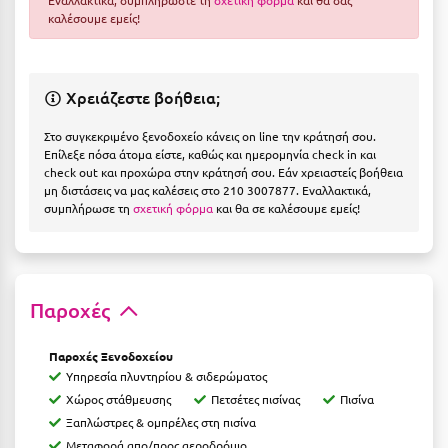
Εναλλακτικά, συμπληρώστε τη
σχετική φόρμα
και θα σας
Ε
καλέσουμε εμείς!
Ελάτη Αρκαδίας
Ελληνικό Αρκαδίας
Χρειάζεστε βοήθεια;
Ελούντα Κρήτης
Στο συγκεκριμένο ξενοδοχείο κάνεις on line την κράτησή σου.
Επίλεξε πόσα άτομα είστε, καθώς και ημερομηνία check in και
Ερέτρια
check out και προχώρα στην κράτησή σου. Εάν χρειαστείς βοήθεια
μη διστάσεις να μας καλέσεις στο 210 3007877. Εναλλακτικά,
Ερμιόνη
συμπλήρωσε τη
σχετική φόρμα
και θα σε καλέσουμε εμείς!
Εύβοια
Ευρυτανία
Παροχές
Ζ
Παροχές Ξενοδοχείου
Ζαγοροχώρια
Υπηρεσία πλυντηρίου & σιδερώματος
Χώρος στάθμευσης
Πετσέτες πισίνας
Πισίνα
Ζάκυνθος
Ξαπλώστρες & ομπρέλες στη πισίνα
Μεταφορά απο/προς αεροδρόμιο