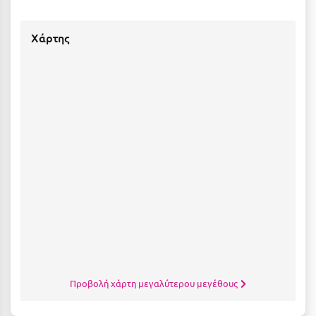
Ιωάννινα
Χάρτης
Κ
Καβάλα
Καλάβρυτα
Καλαμάτα
Κάλαμος
Καλαμπάκα
Κάλυμνος
Καμένα Βούρλα
Καρδάμαινα
Προβολή χάρτη μεγαλύτερου μεγέθους
Καρδαμύλη