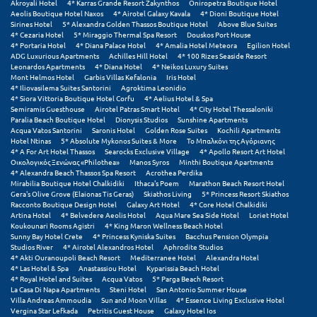
Λευκάδα
Akroyali Hotel
4* Karras Grande Resort Zakynthos
Oniropetra Boutique Hotel
Aeolis Boutique Hotel Naxos
4* Airotel Galaxy Kavala
4* Dioni Boutique Hotel
Sirines Hotel
5* Alexandra Golden Thassos Boutique Hotel
Above Blue Suites
Λήμνος
4* Cezaria Hotel
5* Miraggio Thermal Spa Resort
Douskos Port House
4* Portaria Hotel
4* Diana Palace Hotel
4* Amalia Hotel Meteora
Egilion Hotel
Λίμνη Πλαστήρα
ADG Luxurious Apartments
Achilles Hill Hotel
4* 100 Rizes Seaside Resort
Leonardos Apartments
4* Diana Hotel
4* Neikos Luxury Suites
Mont Helmos Hotel
Garbis Villas Kefalonia
Iris Hotel
Λιτόχωρο
4* Iliovasilema Suites Santorini
Agroktima Leonidio
4* Siora Vittoria Boutique Hotel Corfu
4* Aelius Hotel & Spa
Semiramis Guesthouse
Airotel Patras Smart Hotel
4* City Hotel Thessaloniki
Λουτρά Πόζαρ
Paralia Beach Boutique Hotel
Dionysis Studios
Sunshine Apartments
Acqua Vatos Santorini
Saronis Hotel
Golden Rose Suites
Kochili Apartments
Λουτρά Υπάτης
Hotel Ntinas
5* Absolute Mykonos Suites & More
Το Μπαλκόνι της Αγόριανης
4* A For Art Hotel Thassos
Searocks Exclusive Village
4* Apollo Resort Art Hotel
Οικολογικός Ξενώνας «Philothea»
Manos Syros
Minthi Boutique Apartments
Λουτράκι
4* Alexandra Beach Thassos Spa Resort
Acrothea Perdika
Mirabilia Boutique Hotel Chalkidiki
Ithaca's Poem
Marathon Beach Resort Hotel
Λούτσα
Gera's Olive Grove (Elaionas Tis Geras)
Skiathos Living
5* Princess Resort Skiathos
Racconto Boutique Design Hotel
Galaxy Art Hotel
4* Core Hotel Chalkidiki
Artina Hotel
4* Belvedere Aeolis Hotel
Aqua Mare Sea Side Hotel
Loriet Hotel
Μ
Koukounari Rooms Agistri
4* King Maron Wellness Beach Hotel
Sunny Bay Hotel Crete
4* Princess Kyniska Suites
Bacchus Pension Olympia
Studios River
4* Airotel Alexandros Hotel
Aphrodite Studios
Μάνη
4* Akti Ouranoupoli Beach Resort
Mediterranee Hotel
Alexandra Hotel
4* Las Hotel & Spa
Anastassiou Hotel
Kyparissia Beach Hotel
4* Royal Hotel and Suites
Acqua Vatos
5* Parga Beach Resort
Μαραθώνας Αττικής
La Casa Di Napa Apartments
Steni Hotel
San Antonio Summer House
Villa Andreas Ammoudia
Sun and Moon Villas
4* Essence Living Exclusive Hotel
Μαρώνεια
Vergina Star Lefkada
Petritis Guest House
Galaxy Hotel Ios