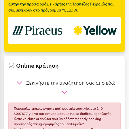
Suites
Βόλος
αυτήν την προσφορά με κάρτες της Τράπεζας Πειραιώς που
συμμετέχουν στο πρόγραμμα YELLOW.
Βραχάτι Κορινθίας
Βυτίνα
Δες όλες τις προσφορές
Γ
Δες όλα τα πακέτα διακοπών
Γαλαξiδι
Γλυφάδα
Online κράτηση
Γρεβενά
Ξεκινήστε την αναζήτηση σας από εδώ
Γύθειο
Δ
Παρακαλώ επικοινωνήστε μαζί μας τηλεφωνικώς στο 210
Δελφοί
3007877 για να σας ενημερώσουμε για τις διαθέσιμες επιλογές
ώστε να είστε οι πρώτοι που θα λάβετε τις early booking
Διακοπτό
προσφορές στις ημερομηνίες που επιθυμείτε!