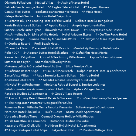
Olympic Palladium
Melissi Villas
4* Astir of Naxos Hotel
Petradi Beach Lounge Hotel
5* Eagles Palace Hotel
4* Aegean Houses
Μυστράς
Casa Di Fiori Suites
Ippokampos Apartments Naxos
4* Vigla Hotel
Halepa Hotel Chania
Iniohos Hotel Zakynthos
5* Lesante Blu, The Leading Hotels of the World
Delfinia Hotel & Bungalows
Μυτιλήνη
Xenia Residences & Suites
4* Apollo Resort
Angela Apartments Kos
Sunrise Beach Suites Syros
Iliovasilema Hotel Naxos
4* Dionysos Sea Side Resort
Mrs Armelina by Mr&Mrs White Hotels
Hotel Ariadne Skyros
4* On The Rocks Hotel
Ν
Naxos Cottage
Sunrise Paros by Mr and Mrs White
5* Rethymno Mare Royal Hotel
4* Orpheas Resort
Porfi Beach Hotel
5* Lesante Classic – Preferred Hotels & Resorts
Menta City Boutique Hotel Crete
Νάξος
Polis 1907
5* Aegean Suites Hotel Skiathos
4* Dafni Plus Hotel Pieria
Karras Livin Zakynthos
Apricot & Sea Luxury Villas Naxos
Aspros Potamos Houses
Νάουσα
Summer Bed Nydri
Anemelia Villa Zakynthos
Mykonos Lolita, A Grecotel Resort to Live
Little Venice Villas
4* Sofianna Resort & Spa
4* Louis Althea Beach
Dolphin Resort Hotel & Conference
Ναυπακτία
Zante Vista Villas
4* Aqua Serenity Luxury Suites
Dimitra Hotel
Anastasia Hotel Crete
5* Amada Colossos Resort by Louis Hotels
Ναύπλιο
Ink Hotel Phos Rethymno
Abelonas Retreat Sunset & Sunrise Lodgings
Belohorizonte Fine Accommodation Chalkidiki
Aphea Village Chania
Pandora Studios & Apartments
4* Zeus Village Resort
Νέα Μάκρη
5* Avaton Luxury Beach Resort Relais & Chateaux
Porto Vecchio Luxury Suites Spetses
4* The King Jason Protaras – Designed for adults
Romanos Beach Villas by Xenia Resorts Messenia
Sofia Areopolis Guesthouse
Νέα Στύρα Εύβοιας
Nereides Hotel Chalkidiki
Taki's Guests
Kastri Beach Apartments
Voreades Studios Tinos
Gennadi Dreams Holiday Villa Rhodes
Νέοι Πόροι Πιερίας
4* Lila Guesthouse Ermoupoli
Kassandra Studios Chalkidiki
Kassandra Villas Chalkidiki
Melidron Stylish Hotel & Apartments
4* Alleys Boutique Hotel & Spa
Zakynthos Hotel
5* Maistros Village Hotel
Ξ