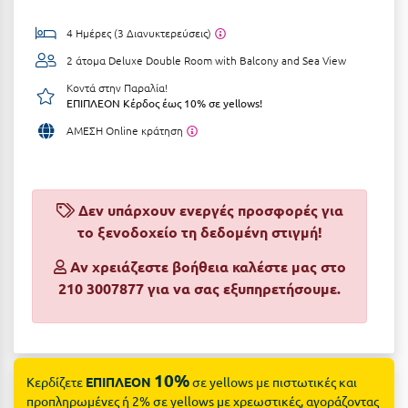
Αργολίδα
Ξενοδοχεία 3 Αστέρων
4 Ημέρες (3 Διανυκτερεύσεις)
Αριδαία
2 άτομα
Deluxe Double Room with Balcony and Sea View
Ξενοδοχεία 4 Αστέρων
Κοντά στην Παραλία!
Αρκαδία
Ξενοδοχεία 5 Αστέρων
ΕΠΙΠΛΕΟΝ Κέρδος έως 10% σε yellows!
Αρκίτσα
ΑΜΕΣΗ Online κράτηση
Βίλες
Αρτέμιδα
Κρουαζιέρες
Αρχαία Ολυμπία
Ενοικιαζόμενα Δωμάτια
Δεν υπάρχουν ενεργές προσφορές για
Αστυπάλαια
το ξενοδοχείο τη δεδομένη στιγμή!
Διαμερίσματα
Αττική
Αν χρειάζεστε βοήθεια καλέστε μας στο
Studios
210 3007877 για να σας εξυπηρετήσουμε.
Αχαΐα
Boutique Hotels
Ξενώνες
Β
Camping
10%
Κερδίζετε
ΕΠΙΠΛΕΟΝ
σε yellows με πιστωτικές και
Βansko
προπληρωμένες ή 2% σε yellows με χρεωστικές, αγοράζοντας