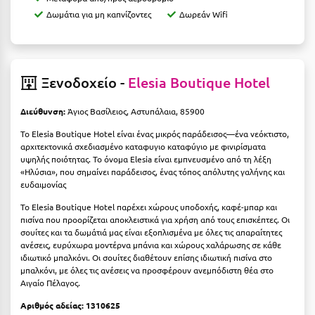
Η
Δωμάτια για μη καπνίζοντες
Δωρεάν Wifi
Ηλεία
Ηράκλειο
Ξενοδοχείο -
Elesia Boutique Hotel
Θ
Διεύθυνση:
Άγιος Βασίλειος, Αστυπάλαια, 85900
Θάσος
Το Elesia Boutique Hotel είναι ένας μικρός παράδεισος—ένα νεόκτιστο,
αρχιτεκτονικά σχεδιασμένο καταφυγιο καταφύγιο με φινιρίσματα
Θεσσαλονίκη
υψηλής ποιότητας. Το όνομα Elesia είναι εμπνευσμένο από τη λέξη
«Ηλύσια», που σημαίνει παράδεισος, ένας τόπος απόλυτης γαλήνης και
ευδαιμονίας
Ι
Το Elesia Boutique Hotel παρέχει χώρους υποδοχής, καφέ-μπαρ και
πισίνα που προορίζεται αποκλειστικά για χρήση από τους επισκέπτες. Οι
Ιεράπετρα
σουίτες και τα δωμάτιά μας είναι εξοπλισμένα με όλες τις απαραίτητες
ανέσεις, ευρύχωρα μοντέρνα μπάνια και χώρους χαλάρωσης σε κάθε
Ιθάκη
ιδιωτικό μπαλκόνι. Οι σουίτες διαθέτουν επίσης ιδιωτική πισίνα στο
μπαλκόνι, με όλες τις ανέσεις να προσφέρουν ανεμπόδιστη θέα στο
Ικαρία
Αιγαίο Πέλαγος.
Ίος
Αριθμός αδείας: 1310625