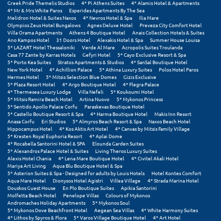
Greek Pride Themelis Studios
4* Pi Athens Suites
4* Alamis Hotel & Apartments
4* Mr & Mrs White Paros
Esperides Apartments By The Sea
Μεθώνη
Melidron Hotel & Suites Naxos
4* Nevros Hotel & Spa
Ilia Mare
Olympios Zeus Hotel Bungalows
Agnes Deluxe Hotel
Preveza City Comfort Hotel
Μεσολόγγι
Villa Orama Apartments
Athens 4 Boutique Hotel
Anais Collection Hotels & Suites
Ano Kampos Hotel
31 Doors Hotel
Alexakis Hotel & Spa
Summer House Louisa
5* LAZART Hotel Thessaloniki
Verde Al Mare
Acropolis Suites Troulanda
Μεσσηνία
Casa 77 Zante by Karras Hotels
Gefyri Hotel
5* Cayo Exclusive Resort & Spa
5* Porto Kea Suites
Stratos Apartments & Studios
4* SanSal Boutique Hotel
Μετέωρα
New York Hotel
4* Achillion Palace
5* Athina Luxury Suites
Polos Hotel Paros
Hermes Hotel
5* Mitsis Selection Blue Domes
Gizis Exclusive
5* Plaza Resort Hotel
4* Argo Boutique Hotel
4* Flegra Palace
Μέτσοβο
4* Thermesea Luxury Lodge
Villa Nefeli
5* Koukoumi Hotel
5* Mitsis Ramira Beach Hotel
Artina Nuovo
5* Mykonos Princess
5* Sentido Apollo Palace Corfu
Paraskevas Boutique Hotel
Μήλος
5* Castello Boutique Resort & Spa
4* Harma Boutique Hotel
Makis Inn Resort
Anasa Corfu
Eri Studios
5* Almyros Beach Resort & Spa
Naxos Beach Hotel
Μονεμβασιά
Hippocampus Hotel
4* Kos Aktis Art Hotel
4* Canvas by Mitsis Family Village
5* Kresten Royal Euphoria Resort
4* Aplai Dome
4* Rocabella Santorini Hotel & SPA
Elounda Garden Suites
Μουζάκι
5* Alexandros Palace Hotel & Suites
Living Theros Luxury Suites
Alexis Hotel Chania
4* Lena Mare Boutique Hotel
4* Civitel Akali Hotel
Μπαλί Κρήτης
Mariya Art Living
Aqua Blu Boutique Hotel & Spa
5* Asterion Suites & Spa - Designed for adults by Louis Hotels
Hotel Kontes Comfort
Aqua Mare Hotel
Dionysos Hotel Agistri
Villea Village
4* Strada Marina Hotel
Μπάνσκο
Douskos Guest House
En Plo Boutique Suites
Apikia Santorini
Molfetta Beach Hotel
Penelope Villas
Colours of Mykonos
Μπούκα Μεσσηνίας
Andromaches Holiday Apartments
5* Mykonos Soul
5* Mykonos Dove Beachfront Hotel
Aegean Sea Villas
4* White Harmony Suites
4* Lithos by Spyros & Flora
5* Varos Village Boutique Hotel
4* Art Hotel
Μύκονος