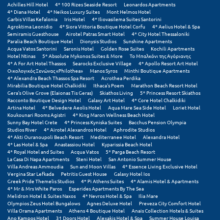
Τολό
Achilles Hill Hotel
4* 100 Rizes Seaside Resort
Leonardos Apartments
4* Diana Hotel
4* Neikos Luxury Suites
Mont Helmos Hotel
Garbis Villas Kefalonia
Iris Hotel
4* Iliovasilema Suites Santorini
Τριζόνια Φωκίδος
Agroktima Leonidio
4* Siora Vittoria Boutique Hotel Corfu
4* Aelius Hotel & Spa
Semiramis Guesthouse
Airotel Patras Smart Hotel
4* City Hotel Thessaloniki
Τρίκαλα
Paralia Beach Boutique Hotel
Dionysis Studios
Sunshine Apartments
Acqua Vatos Santorini
Saronis Hotel
Golden Rose Suites
Kochili Apartments
Hotel Ntinas
5* Absolute Mykonos Suites & More
Το Μπαλκόνι της Αγόριανης
Τρίκαλα Κορινθίας
4* A For Art Hotel Thassos
Searocks Exclusive Village
4* Apollo Resort Art Hotel
Οικολογικός Ξενώνας «Philothea»
Manos Syros
Minthi Boutique Apartments
Τρίπολη
4* Alexandra Beach Thassos Spa Resort
Acrothea Perdika
Mirabilia Boutique Hotel Chalkidiki
Ithaca's Poem
Marathon Beach Resort Hotel
Gera's Olive Grove (Elaionas Tis Geras)
Skiathos Living
5* Princess Resort Skiathos
Τυρός
Racconto Boutique Design Hotel
Galaxy Art Hotel
4* Core Hotel Chalkidiki
Artina Hotel
4* Belvedere Aeolis Hotel
Aqua Mare Sea Side Hotel
Loriet Hotel
Koukounari Rooms Agistri
4* King Maron Wellness Beach Hotel
Υ
Sunny Bay Hotel Crete
4* Princess Kyniska Suites
Bacchus Pension Olympia
Studios River
4* Airotel Alexandros Hotel
Aphrodite Studios
4* Akti Ouranoupoli Beach Resort
Mediterranee Hotel
Alexandra Hotel
Ύδρα
4* Las Hotel & Spa
Anastassiou Hotel
Kyparissia Beach Hotel
4* Royal Hotel and Suites
Acqua Vatos
5* Parga Beach Resort
La Casa Di Napa Apartments
Steni Hotel
San Antonio Summer House
Φ
Villa Andreas Ammoudia
Sun and Moon Villas
4* Essence Living Exclusive Hotel
Vergina Star Lefkada
Petritis Guest House
Galaxy Hotel Ios
Greek Pride Themelis Studios
4* Pi Athens Suites
4* Alamis Hotel & Apartments
Φιλιατρά Μεσσηνίας
4* Mr & Mrs White Paros
Esperides Apartments By The Sea
Melidron Hotel & Suites Naxos
4* Nevros Hotel & Spa
Ilia Mare
Olympios Zeus Hotel Bungalows
Agnes Deluxe Hotel
Preveza City Comfort Hotel
Φλώρινα
Villa Orama Apartments
Athens 4 Boutique Hotel
Anais Collection Hotels & Suites
Ano Kampos Hotel
31 Doors Hotel
Alexakis Hotel & Spa
Summer House Louisa