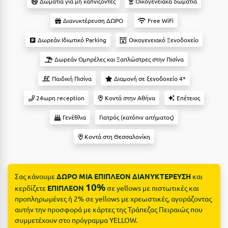
Suites
Δωμάτια για μη καπνίζοντες
Οικογενειακά δωμάτια
Βόλος
Διανυκτέρευση ΔΩΡΟ
Free WiFi
Βραχάτι Κορινθίας
Δωρεάν Ιδιωτικό Parking
Οικογενειακό Ξενοδοχείο
Βυτίνα
Δες όλες τις προσφορές
Δωρεάν Ομπρέλες και Ξαπλώστρες στην Πισίνα
Γ
Δες όλα τα πακέτα διακοπών
Παιδική Πισίνα
Διαμονή σε ξενοδοχείο 4*
Γαλαξiδι
24ωρη reception
Κοντά στην Αθήνα
Επέτειος
Γλυφάδα
Γενέθλια
Γιατρός (κατόπιν αιτήματος)
Γρεβενά
Κοντά στη Θεσσαλονίκη
Γύθειο
Δ
Σας κάνουμε
ΔΩΡΟ ΜΙΑ ΕΠΙΠΛΕΟΝ ΔΙΑΝΥΚΤΕΡΕΥΣΗ
και
10%
κερδίζετε
ΕΠΙΠΛΕΟΝ
σε yellows με πιστωτικές και
Δελφοί
προπληρωμένες ή 2% σε yellows με χρεωστικές, αγοράζοντας
αυτήν την προσφορά με κάρτες της Τράπεζας Πειραιώς που
Διακοπτό
συμμετέχουν στο πρόγραμμα YELLOW.