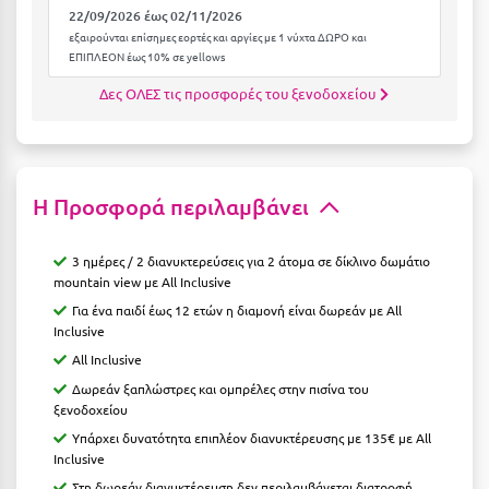
22/09/2026 έως 02/11/2026
Κύμη Ευβοίας
εξαιρούνται επίσημες εορτές και αργίες με 1 νύχτα ΔΩΡΟ και
ΕΠΙΠΛΕΟΝ έως 10% σε yellows
Κυπαρισσία
Δες ΟΛΕΣ τις προσφορές του ξενοδοχείου
Κύπρος
Κως
Λ
Η Προσφορά περιλαμβάνει
Λαγκάδια
3 ημέρες / 2 διανυκτερεύσεις για 2 άτομα σε δίκλινο δωμάτιο
mountain view με All Inclusive
Λακόπετρα Αχαΐας
Για ένα παιδί έως 12 ετών η διαμονή είναι δωρεάν με All
Λακωνία
Inclusive
All Inclusive
Λασίθι
Δωρεάν ξαπλώστρες και ομπρέλες στην πισίνα του
Λεπτοκαρυά
ξενοδοχείου
Υπάρχει δυνατότητα επιπλέον διανυκτέρευσης με 135€ με All
Λέσβος
Inclusive
Στη δωρεάν διανυκτέρευση δεν περιλαμβάνεται διατροφή