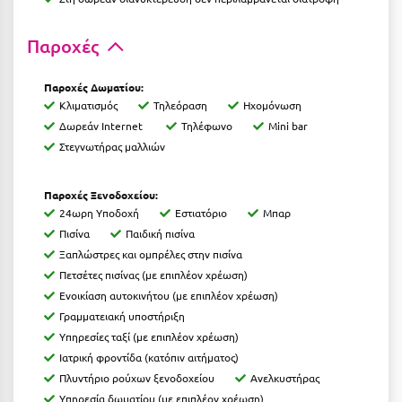
Λευκάδα
Λήμνος
Παροχές
Λίμνη Πλαστήρα
Παροχές Δωματίου:
Λιτόχωρο
Κλιματισμός
Τηλεόραση
Ηχομόνωση
Δωρεάν Internet
Τηλέφωνο
Mini bar
Λουτρά Πόζαρ
Στεγνωτήρας μαλλιών
Λουτρά Υπάτης
Παροχές Ξενοδοχείου:
Λουτράκι
24ωρη Υποδοχή
Εστιατόριο
Μπαρ
Πισίνα
Παιδική πισίνα
Λούτσα
Ξαπλώστρες και ομπρέλες στην πισίνα
Πετσέτες πισίνας (με επιπλέον χρέωση)
Μ
Ενοικίαση αυτοκινήτου (με επιπλέον χρέωση)
Γραμματειακή υποστήριξη
Μάνη
Υπηρεσίες ταξί (με επιπλέον χρέωση)
Ιατρική φροντίδα (κατόπιν αιτήματος)
Μαραθώνας Αττικής
Πλυντήριο ρούχων ξενοδοχείου
Ανελκυστήρας
Μαρώνεια
Υπηρεσία δωματίου (με επιπλέον χρέωση)