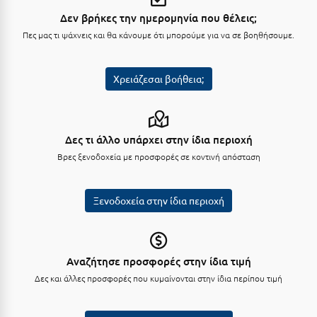
Πόρος
Δεν βρήκες την ημερομηνία που θέλεις;
Πόρτο Χέλι
Πες μας τι ψάχνεις και θα κάνουμε ότι μπορούμε για να σε βοηθήσουμε.
Πρέβεζα
Χρειάζεσαι βοήθεια;
Πύλος
Πύργος
Δες τι άλλο υπάρχει στην ίδια περιοχή
Ρ
Βρες ξενοδοχεία με προσφορές σε κοντινή απόσταση
Ρέθυμνο
Ξενοδοχεία στην ίδια περιοχή
Ρίο
Ρόδος
Αναζήτησε προσφορές στην ίδια τιμή
Σ
Δες και άλλες προσφορές που κυμαίνονται στην ίδια περίπου τιμή
Σαλαμίνα