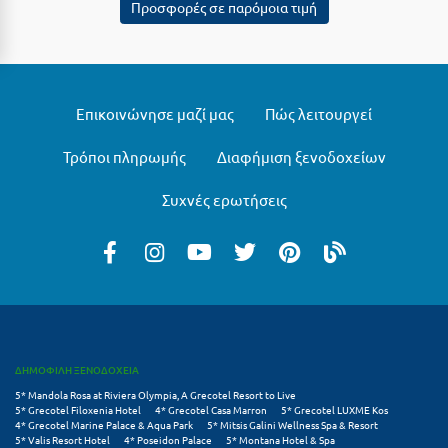
Προσφορές σε παρόμοια τιμή
Σαμοθράκη
Σάμος
Σαντορίνη
Επικοινώνησε μαζί μας
Πώς λειτουργεί
Σέριφος
Τρόποι πληρωμής
Διαφήμιση ξενοδοχείων
Σέρρες
Συχνές ερωτήσεις
Σιθωνία
Σίκινος
Σίφνος
Σκαφιδιά Ηλείας
Σκιάθος
ΔΗΜΟΦΙΛΗ ΞΕΝΟΔΟΧΕΙΑ
Σκόπελος
5* Mandola Rosa at Riviera Olympia, A Grecotel Resort to Live
5* Grecotel Filoxenia Hotel
4* Grecotel Casa Marron
5* Grecotel LUXME Kos
4* Grecotel Marine Palace & Aqua Park
5* Mitsis Galini Wellness Spa & Resort
Σκύρος
5* Valis Resort Hotel
4* Poseidon Palace
5* Montana Hotel & Spa