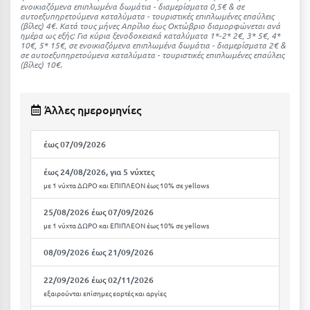
ενοικιαζόμενα επιπλωμένα δωμάτια - διαμερίσματα 0,5€ & σε
Κοζάνη
αυτοεξυπηρετούμενα καταλύματα - τουριστικές επιπλωμένες επαύλεις
(βίλες) 4€. Kατά τους μήνες Απρίλιο έως Οκτώβριο διαμορφώνεται ανά
Κοκκώνι Κορινθίας
ημέρα ως εξής: Για κύρια ξενοδοχειακά καταλύματα 1*-2* 2€, 3* 5€, 4*
10€, 5* 15€, σε ενοικιαζόμενα επιπλωμένα δωμάτια - διαμερίσματα 2€ &
σε αυτοεξυπηρετούμενα καταλύματα - τουριστικές επιπλωμένες επαύλεις
Κομοτηνή
(βίλες) 10€.
Κόνιτσα
Άλλες ημερομηνίες
Κόρινθος
Κορώνη
έως 07/09/2026
Κουρούτα Ηλείας
έως 24/08/2026, για 5 νύχτες
με 1 νύχτα ΔΩΡΟ και ΕΠΙΠΛΕΟΝ έως 10% σε yellows
Κουφονήσια
25/08/2026 έως 07/09/2026
Κρήτη
με 1 νύχτα ΔΩΡΟ και ΕΠΙΠΛΕΟΝ έως 10% σε yellows
Κρουαζιέρες
08/09/2026 έως 21/09/2026
Κύθηρα
22/09/2026 έως 02/11/2026
εξαιρούνται επίσημες εορτές και αργίες
Κυλλήνη