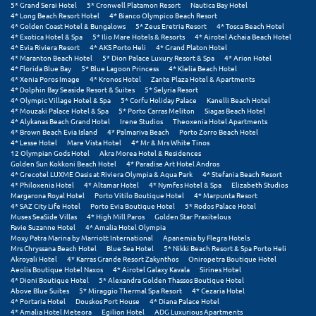
5* Grand Serai Hotel
5* Cronwell Platamon Resort
Nautica Bay Hotel
Σούνιο
4* Long Beach Resort Hotel
4* Bianco Olympico Beach Resort
4* Golden Coast Hotel & Bungalows
5* Zeus Eretria Resort
4* Tosca Beach Hotel
4* Exotica Hotel & Spa
5* Ilio Mare Hotels & Resorts
4* Airotel Achaia Beach Hotel
Σπάρτη
4* Evia Riviera Resort
4* AKS Porto Heli
4* Grand Platon Hotel
4* Maranton Beach Hotel
5* Dion Palace Luxury Resort & Spa
4* Arion Hotel
Σπέτσες
4* Florida Blue Bay
5* Blue Lagoon Princess
4* Klelia Beach Hotel
4* Xenia Poros Image
4* Kronos Hotel
Zante Plaza Hotel & Apartments
4* Dolphin Bay Seaside Resort & Suites
5* Selyria Resort
Σποράδες
4* Olympic Village Hotel & Spa
5* Corfu Holiday Palace
Kanelli Beach Hotel
4* Mouzaki Palace Hotel & Spa
5* Porto Carras Meliton
Siagas Beach Hotel
Σύβοτα
4* Alykanas Beach Grand Hotel
Irene Studios
Theoxenia Hotel Apartments
4* Brown Beach Evia Island
4* Palmariva Beach
Porto Zorro Beach Hotel
4* Lesse Hotel
Mare Vista Hotel
4* Mr & Mrs White Tinos
Σύμη
12 Olympian Gods Hotel
Akra Morea Hotel & Residences
Golden Sun Kokkoni Beach Hotel
4* Paradise Art Hotel Andros
Σύρος
4* Grecotel LUXME Oasis at Riviera Olympia & Aqua Park
4* Stefania Beach Resort
4* Philoxenia Hotel
4* Altamar Hotel
4* Nymfes Hotel & Spa
Elizabeth Studios
Margarona Royal Hotel
Porto Vitilo Boutique Hotel
4* Marpunta Resort
Σχοινούσα
4* SAZ City Life Hotel
Porto Evia Boutique Hotel
5* Rodos Palace Hotel
Muses SeaSide Villas
4* High Mill Paros
Golden Star Praxitelous
Favie Suzanne Hotel
4* Amalia Hotel Olympia
Τ
Moxy Patra Marina by Marriott International
Apanemia by Flegra Hotels
Mrs Chryssana Beach Hotel
Blue Sea Hotel
5* Nikki Beach Resort & Spa Porto Heli
Akroyali Hotel
4* Karras Grande Resort Zakynthos
Oniropetra Boutique Hotel
Τζουμέρκα
Aeolis Boutique Hotel Naxos
4* Airotel Galaxy Kavala
Sirines Hotel
4* Dioni Boutique Hotel
5* Alexandra Golden Thassos Boutique Hotel
Above Blue Suites
5* Miraggio Thermal Spa Resort
4* Cezaria Hotel
Τήνος
4* Portaria Hotel
Douskos Port House
4* Diana Palace Hotel
4* Amalia Hotel Meteora
Egilion Hotel
ADG Luxurious Apartments