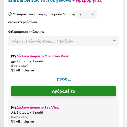
ΕΠΙΠΛΕΟΝ έως 10% σε yellows
+ Ημερομηνίες
Η
Οι παρακάτω επιλογές αφορούν διαμονή
2
Ηλεία
διανυκτερεύσεων
.
Ηράκλειο
Φιλτράρισμα επιλογών:
Θ
Όλες οι επιλογές ατόμων / παιδιών
Θάσος
Δίκλινο Δωμάτιο Mountain View
2 άτομα + 1 παιδί
Θεσσαλονίκη
έως 12 ετών
All Inclusive
Ι
€299
,00
Ιεράπετρα
Αγόρασέ το
Ιθάκη
Δίκλινο Δωμάτιο Sea View
Ικαρία
2 άτομα + 1 παιδί
έως 12 ετών
Ίος
All Inclusive