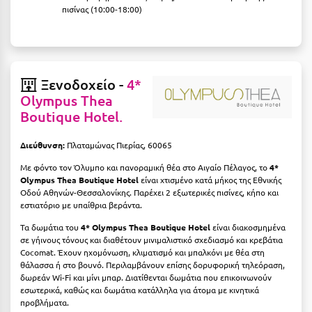
πισίνας (10:00-18:00)
Μυστράς
Μυτιλήνη
Ξενοδοχείο -
4*
Ν
Olympus Thea
Boutique Hotel.
Νάξος
Νάουσα
Διεύθυνση:
Πλαταμώνας Πιερίας, 60065
Ναυπακτία
Με φόντο τον Όλυμπο και πανοραμική θέα στο Αιγαίο Πέλαγος, το
4*
Olympus Thea Boutique Hotel
είναι χτισμένο κατά μήκος της Εθνικής
Οδού Αθηνών-Θεσσαλονίκης. Παρέχει 2 εξωτερικές πισίνες, κήπο και
Ναύπλιο
εστιατόριο με υπαίθρια βεράντα.
Νέα Μάκρη
Τα δωμάτια του
4* Olympus Thea Boutique Hotel
είναι διακοσμημένα
σε γήινους τόνους και διαθέτουν μινιμαλιστικό σχεδιασμό και κρεβάτια
Νέα Στύρα Εύβοιας
Cocomat. Έχουν ηχομόνωση, κλιματισμό και μπαλκόνι με θέα στη
θάλασσα ή στο βουνό. Περιλαμβάνουν επίσης δορυφορική τηλεόραση,
Νέοι Πόροι Πιερίας
δωρεάν Wi-Fi και μίνι μπαρ. Διατίθενται δωμάτια που επικοινωνούν
εσωτερικά, καθώς και δωμάτια κατάλληλα για άτομα με κινητικά
προβλήματα.
Ξ