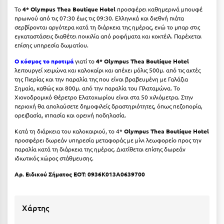
Το
4* Olympus Thea Boutique Hotel
προσφέρει καθημερινά μπουφέ
Ξυλόκαστρο
πρωινού από τις 07:30 έως τις 09:30. Ελληνικά και διεθνή πιάτα
σερβίρονται αργότερα κατά τη διάρκεια της ημέρας, ενώ το μπαρ στις
εγκαταστάσεις διαθέτει ποικιλία από ροφήματα και κοκτέιλ. Παρέχεται
Ο
επίσης υπηρεσία δωματίου.
Ο κόσμος το προτιμά
γιατί το
4* Olympus Thea Boutique Hotel
Ορεινή Αρκαδία
λειτουργεί χειμώνα και καλοκαίρι και απέχει μόλις 500μ. από τις ακτές
της Πιερίας και την παραλία της που είναι βραβευμένη με Γαλάζια
Ορεινή Ναυπακτία
Σημαία, καθώς και 800μ. από την παραλία του Πλαταμώνα. Το
Χιονοδρομικό Θέρετρο Ελατοχωρίου είναι στα 50 χιλιόμετρα. Στην
περιοχή θα απολαύσετε δημοφιλείς δραστηριότητες, όπως πεζοπορία,
Π
ορειβασία, ιππασία και ορεινή ποδηλασία.
Πάλαιρος
Κατά τη διάρκεια του καλοκαιριού, το 4*
Olympus Thea Boutique Hotel
προσφέρει δωρεάν υπηρεσία μεταφοράς με μίνι λεωφορείο προς την
Παξοί
παραλία κατά τη διάρκεια της ημέρας. Διατίθεται επίσης δωρεάν
ιδιωτικός χώρος στάθμευσης.
Παραλία Κατερίνης
Αρ. Ειδικού Σήματος ΕΟΤ: 0936K013A0639700
Παραλία Λιτοχώρου
Παράλιο Άστρος
Χάρτης