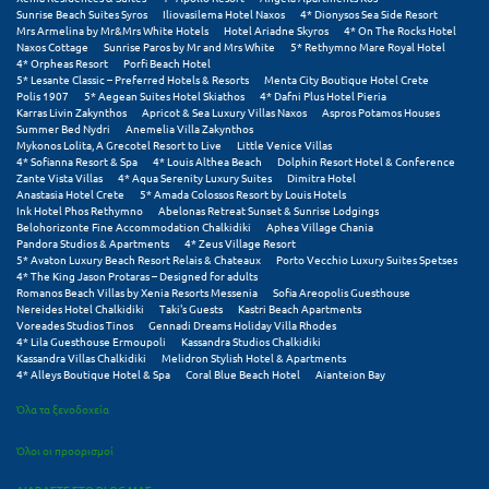
Sunrise Beach Suites Syros
Iliovasilema Hotel Naxos
4* Dionysos Sea Side Resort
Mrs Armelina by Mr&Mrs White Hotels
Hotel Ariadne Skyros
4* On The Rocks Hotel
Naxos Cottage
Sunrise Paros by Mr and Mrs White
5* Rethymno Mare Royal Hotel
4* Orpheas Resort
Porfi Beach Hotel
5* Lesante Classic – Preferred Hotels & Resorts
Menta City Boutique Hotel Crete
Polis 1907
5* Aegean Suites Hotel Skiathos
4* Dafni Plus Hotel Pieria
Karras Livin Zakynthos
Apricot & Sea Luxury Villas Naxos
Aspros Potamos Houses
Summer Bed Nydri
Anemelia Villa Zakynthos
Mykonos Lolita, A Grecotel Resort to Live
Little Venice Villas
4* Sofianna Resort & Spa
4* Louis Althea Beach
Dolphin Resort Hotel & Conference
Zante Vista Villas
4* Aqua Serenity Luxury Suites
Dimitra Hotel
Anastasia Hotel Crete
5* Amada Colossos Resort by Louis Hotels
Ink Hotel Phos Rethymno
Abelonas Retreat Sunset & Sunrise Lodgings
Belohorizonte Fine Accommodation Chalkidiki
Aphea Village Chania
Pandora Studios & Apartments
4* Zeus Village Resort
5* Avaton Luxury Beach Resort Relais & Chateaux
Porto Vecchio Luxury Suites Spetses
4* The King Jason Protaras – Designed for adults
Romanos Beach Villas by Xenia Resorts Messenia
Sofia Areopolis Guesthouse
Nereides Hotel Chalkidiki
Taki's Guests
Kastri Beach Apartments
Voreades Studios Tinos
Gennadi Dreams Holiday Villa Rhodes
4* Lila Guesthouse Ermoupoli
Kassandra Studios Chalkidiki
Kassandra Villas Chalkidiki
Melidron Stylish Hotel & Apartments
4* Alleys Boutique Hotel & Spa
Coral Blue Beach Hotel
Aianteion Bay
Όλα τα ξενοδοχεία
Όλοι οι προορισμοί