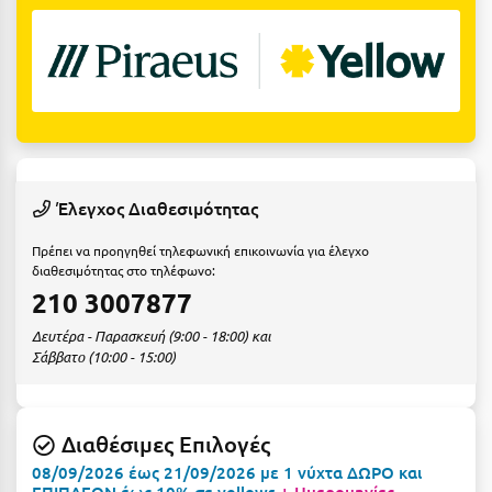
Ε
Ελάτη Αρκαδίας
Ελληνικό Αρκαδίας
Ελούντα Κρήτης
Ερέτρια
Έλεγχος Διαθεσιμότητας
Ερμιόνη
Πρέπει να προηγηθεί τηλεφωνική επικοινωνία για έλεγχο
Εύβοια
διαθεσιμότητας στο τηλέφωνο:
210 3007877
Ευρυτανία
Δευτέρα - Παρασκευή (9:00 - 18:00) και
Σάββατο (10:00 - 15:00)
Ζ
Ζαγοροχώρια
Διαθέσιμες Επιλογές
Ζάκυνθος
08/09/2026 έως 21/09/2026 με 1 νύχτα ΔΩΡΟ και