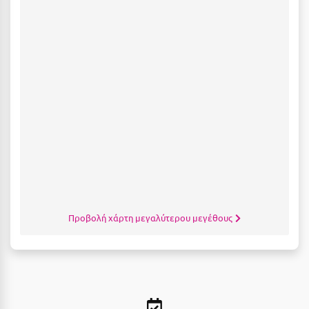
Πάργα
Παρνασσός
Πάρος
Πάτμος
Πάτρα
Παύλιανη
Πειραιάς
Πελοπόννησος
Πήλιο
Προβολή χάρτη μεγαλύτερου μεγέθους
Πιερία
Πλαταμώνας
Πλύτρα Λακωνίας