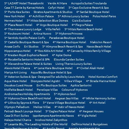
Φοινικούντα
5* LAZART Hotel Thessaloniki
Verde Al Mare
Acropolis Suites Troulanda
Casa 77 Zante by Karras Hotels
Gefyri Hotel
5* Cayo Exclusive Resort & Spa
5* Porto Kea Suites
Stratos Apartments & Studios
4* SanSal Boutique Hotel
Χ
New York Hotel
4* Achillion Palace
5* Athina Luxury Suites
Polos Hotel Paros
Hermes Hotel
5* Mitsis Selection Blue Domes
Gizis Exclusive
5* Plaza Resort Hotel
4* Argo Boutique Hotel
4* Flegra Palace
Χαλκίδα
4* Thermesea Luxury Lodge
Villa Nefeli
5* Mitsis Ramira Beach Hotel
5* Koukoumi Hotel
Artina Nuovo
5* Mykonos Princess
5* Sentido Apollo Palace Corfu
Paraskevas Boutique Hotel
Χαλκιδική
5* Castello Boutique Resort & Spa
4* Harma Boutique Hotel
Makis Inn Resort
Anasa Corfu
Eri Studios
5* Almyros Beach Resort & Spa
Naxos Beach Hotel
Χανιά
Hippocampus Hotel
4* Kos Aktis Art Hotel
4* Canvas by Mitsis Family Village
5* Kresten Royal Euphoria Resort
4* Aplai Dome
4* Rocabella Santorini Hotel & SPA
Elounda Garden Suites
Χερσόνησος
5* Alexandros Palace Hotel & Suites
Living Theros Luxury Suites
Alexis Hotel Chania
4* Lena Mare Boutique Hotel
4* Civitel Akali Hotel
Χερσόνησος Άθως
Mariya Art Living
Aqua Blu Boutique Hotel & Spa
5* Asterion Suites & Spa - Designed for adults by Louis Hotels
Hotel Kontes Comfort
Aqua Mare Hotel
Dionysos Hotel Agistri
Villea Village
4* Strada Marina Hotel
Χίος
Douskos Guest House
En Plo Boutique Suites
Apikia Santorini
Molfetta Beach Hotel
Penelope Villas
Colours of Mykonos
Χράνοι Μεσσηνίας
Andromaches Holiday Apartments
5* Mykonos Soul
5* Mykonos Dove Beachfront Hotel
Aegean Sea Villas
4* White Harmony Suites
4* Lithos by Spyros & Flora
5* Varos Village Boutique Hotel
4* Art Hotel
Olympic Palladium
Melissi Villas
4* Astir of Naxos Hotel
Ψ
Petradi Beach Lounge Hotel
5* Eagles Palace Hotel
4* Aegean Houses
Casa Di Fiori Suites
Ippokampos Apartments Naxos
4* Vigla Hotel
Halepa Hotel Chania
Iniohos Hotel Zakynthos
Ψαθόπυργος
5* Lesante Blu, The Leading Hotels of the World
Delfinia Hotel & Bungalows
Xenia Residences & Suites
4* Apollo Resort
Angela Apartments Kos