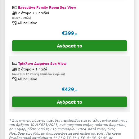
Καρδίτσα
Executive Family Room Sea View
Κάρπαθος
2 άτομα + 2 παιδιά
έως 12 ετών
All Inclusive
Καρπενήσι
€399
,00
Κάρυστος
Αγόρασέ το
Κάσος
Κασσάνδρα
Τρίκλινο Δωμάτιο Sea View
2 άτομα + 1 παιδί
Καστοριά
άνω των 12 ετών ή επιπλέον ενήλικα
All Inclusive
Κατερίνη
€429
,00
Κέα - Τζιά
Αγόρασέ το
Κερατέα
Κέρκυρα
* Στις αναγραφόμενες τιμές δεν περιλαμβάνεται το τέλος ανθεκτικότητας
του άρθρου 30 Ν.5073/2023, ανά ημερήσια χρήση εκάστου δωματίου,
που εφαρμόζεται από την 1η Ιανουαρίου 2024. Κατά τους μήνες
Κεφαλονιά
Νοέμβριο έως Μάρτιο διαμορφώνεται ανά ημέρα ως εξής : Για κύρια
ξενοδοχειακά καταλύματα 1*-2* 0,5€, 3* 1,5€, 4* 3€, 5* 4€, σε