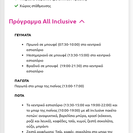
Χώρος στάθμευσης
Μεθώνη
Μεσολόγγι
Πρόγραμμα All Inclusive
Μεσσηνία
ΓΕΥΜΑΤΑ
Μετέωρα
Πρωινό σε μπουφέ (07:30-10:00) στο κεντρικό
εστιατόριο
Μέτσοβο
Μεσημεριανό σε μπουφέ (13:30-15:00) στο κεντρικό
εστιατόριο
Μήλος
Βραδινό σε μπουφέ (19:00-21:30) στο κεντρικό
εστιατόριο
Μονεμβασιά
ΠΑΓΩΤΑ
Παγωτά στο μπαρ της πισίνας (13:00-17:00)
Μουζάκι
ΠΟΤΑ
Μπαλί Κρήτης
Το κεντρικό εστιατόριο (13:30-15:00 και 19:00-22:00) και
Μπάνσκο
το μπαρ της πισίνας (10:00-19:00) με all inclusive πακέτο
ποτών: αναψυκτικά, βαρελίσια μπύρα, κρασί (κόκκινο,
Μπούκα Μεσσηνίας
ροζέ και λευκό), καφέδες, τσάι, χυμοί, ζεστή σοκολάτα,
ούζο, μπράντι
Ζεστά ροφήματα: Τσάι, καφές, σοκολάτα στο μπαρ της
Μύκονος