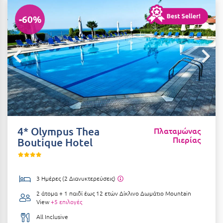
Αιδηψός
ΤΎΠΟΣ ΔΙΑΤΡΟΦΉΣ
-60%
Διαμονή Μόνο
Αλεξανδρούπολη
Πρωινό
Αλισσός Αχαΐας
Ημιδιατροφή
Αλόννησος
Ημιδιατροφή + Ποτά
Αμαλιάδα
Πλήρης Διατροφή
Αμάρυνθος
All Inclusive
Αμοργός
4* Olympus Thea
Πλαταμώνας
Πιερίας
Ένα Γεύμα
Boutique Hotel
Αμφίκλεια
Δύο Γεύματα + Ποτά
Ανάβυσσος
Άνδρος
3 Ημέρες (2 Διανυκτερεύσεις)
ΤΎΠΟΣ ΚΑΤΑΛΎΜΑΤΟΣ
2 άτομα + 1 παιδί έως 12 ετών
Δίκλινο Δωμάτιο Mountain
Αντίπαρος
Ξενοδοχεία 1 Αστέρι
View
+5 επιλογές
Αράχωβα
All Inclusive
Ξενοδοχεία 2 Αστέρων