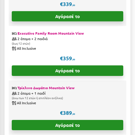
€339
Ιωάννινα
,00
Αγόρασέ το
Κ
Καβάλα
Executive Family Room Mountain View
2 άτομα + 2 παιδιά
έως 12 ετών
Καλάβρυτα
All Inclusive
Καλαμάτα
€359
,00
Κάλαμος
Αγόρασέ το
Καλαμπάκα
Τρίκλινο Δωμάτιο Mountain View
Κάλυμνος
2 άτομα + 1 παιδί
άνω των 12 ετών ή επιπλέον ενήλικα
Καμένα Βούρλα
All Inclusive
€389
Καρδάμαινα
,00
Καρδαμύλη
Αγόρασέ το