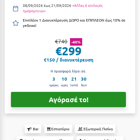
08/09/2026 έως 21/09/2026
+Άλλες 6 επιλογές
Αργολίδα
Ξενοδοχεία 3 Αστέρων
ημερομηνιών
Αριδαία
Επιπλέον 1 Διανυκτέρευση ΔΩΡΟ και ΕΠΙΠΛΕΟΝ έως 10% σε
Ξενοδοχεία 4 Αστέρων
yellows!
Αρκαδία
Ξενοδοχεία 5 Αστέρων
€740
-60%
Αρκίτσα
Βίλες
€299
Αρτέμιδα
Κρουαζιέρες
€150 / διανυκτέρευση
Αρχαία Ολυμπία
Ενοικιαζόμενα Δωμάτια
Η προσφορά λήγει σε:
3
10
21
30
Αστυπάλαια
Διαμερίσματα
ημέρες
ώρες
λεπτά
δευτ
Αττική
Studios
Αγόρασέ το!
Αχαΐα
Boutique Hotels
Ξενώνες
Β
Camping
Bar
Εστιατόριο
Εξωτερική Πισίνα
Βansko