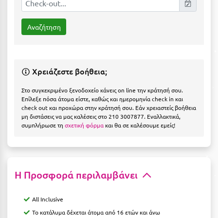
Ιωάννινα
Κ
Καβάλα
Χρειάζεστε βοήθεια;
Καλάβρυτα
Καλαμάτα
Στο συγκεκριμένο ξενοδοχείο κάνεις on line την κράτησή σου.
Επίλεξε πόσα άτομα είστε, καθώς και ημερομηνία check in και
check out και προχώρα στην κράτησή σου. Εάν χρειαστείς βοήθεια
Κάλαμος
μη διστάσεις να μας καλέσεις στο 210 3007877. Εναλλακτικά,
συμπλήρωσε τη
σχετική φόρμα
και θα σε καλέσουμε εμείς!
Καλαμπάκα
Κάλυμνος
Καμένα Βούρλα
Η Προσφορά περιλαμβάνει
Καρδάμαινα
All Inclusive
Καρδαμύλη
Το κατάλυμα δέχεται άτομα από 16 ετών και άνω