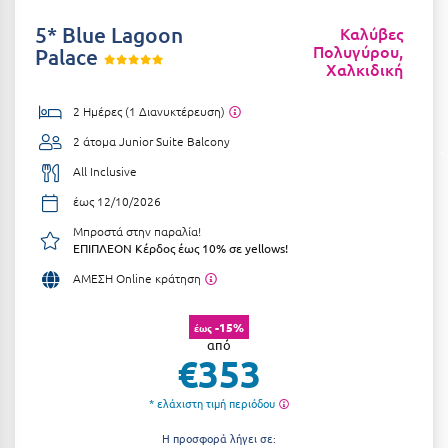
Αργολίδα
Ξενοδοχεία 3 Αστέρων
5* Blue Lagoon
Καλύβες
Πολυγύρου,
Palace
Αριδαία
Χαλκιδική
Ξενοδοχεία 4 Αστέρων
Αρκαδία
Ξενοδοχεία 5 Αστέρων
2 Ημέρες (1 Διανυκτέρευση)
Αρκίτσα
2 άτομα
Junior Suite Balcony
Βίλες
All Inclusive
Αρτέμιδα
Κρουαζιέρες
έως 12/10/2026
Αρχαία Ολυμπία
Ενοικιαζόμενα Δωμάτια
Μπροστά στην παραλία!
ΕΠΙΠΛΕΟΝ Κέρδος έως 10% σε yellows!
Αστυπάλαια
Διαμερίσματα
ΑΜΕΣΗ Online κράτηση
Αττική
Studios
Αχαΐα
-15%
έως
Boutique Hotels
από
€353
Ξενώνες
Β
* ελάχιστη τιμή περιόδου
Camping
Βansko
Η προσφορά λήγει σε: