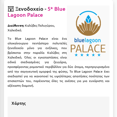
Λευκάδα
Ξενοδοχείο -
5* Blue
Λήμνος
Lagoon Palace
Λίμνη Πλαστήρα
Διεύθυνση:
Καλύβες Πολυγύρου,
Χαλκιδική
Λιτόχωρο
Tο Blue Lagoon Palace είναι ένα
Λουτρά Πόζαρ
ολοκαίνουργιο πεντάστερο πολυτελές
ξενοδοχείο μόνο για ενήλικες, που
Λουτρά Υπάτης
βρίσκεται στην παραλία Καλύβες στη
Χαλκιδική. Όλες οι εγκαταστάσεις είναι
Λουτράκι
ειδικά σχεδιασμένες για ζευγάρια,
προσφέροντας ρομαντικό περιβάλλον για δύο άτομα, περιτριγυρισμένο
Λούτσα
από την σαγηνευτική ομορφιά της φύσης. Το Blue Lagoon Palace έχει
σχεδιαστεί για να ικανοποιεί τις υψηλότερες απαιτήσεις ποιότητας των
επισκεπτών του, παρέχοντας όλες τις ανέσεις για μια ευχάριστη και
Μ
αξέχαστη διαμονή.
Μάνη
Χάρτης
Μαραθώνας Αττικής
Μαρώνεια