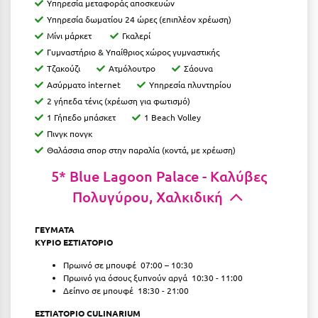
Υπηρεσία μεταφοράς αποσκευών
Κοζάνη
Υπηρεσία δωματίου 24 ώρες (επιπλέον χρέωση)
Κοκκώνι Κορινθίας
Μίνι μάρκετ
Γκαλερί
Γυμναστήριο & Υπαίθριος χώρος γυμναστικής
Κομοτηνή
Τζακούζι
Ατμόλουτρο
Σάουνα
Ασύρματο internet
Υπηρεσία πλυντηρίου
Κόνιτσα
2 γήπεδα τένις (χρέωση για φωτισμό)
Κόρινθος
1 Γήπεδο μπάσκετ
1 Beach Volley
Πινγκ πονγκ
Κορώνη
Θαλάσσια σπορ στην παραλία (κοντά, με χρέωση)
Κουρούτα Ηλείας
5* Blue Lagoon Palace - Καλύβες
Πολυγύρου, Χαλκιδική
Κουφονήσια
Κρήτη
ΓΕΥΜΑΤΑ
ΚΥΡΙΟ ΕΣΤΙΑΤΟΡΙΟ
Κρουαζιέρες
Πρωινό σε μπουφέ 07:00 – 10:30
Κύθηρα
Πρωινό για όσους ξυπνούν αργά 10:30 - 11:00
Δείπνο σε μπουφέ 18:30 - 21:00
Κυλλήνη
ΕΣΤΙΑΤΟΡΙΟ CULINARIUM