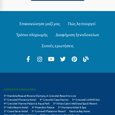
Ξυλόκαστρο
Ο
Επικοινώνησε μαζί μας
Πώς λειτουργεί
Ορεινή Αρκαδία
Τρόποι πληρωμής
Διαφήμιση ξενοδοχείων
Ορεινή Ναυπακτία
Συχνές ερωτήσεις
Π
Πάλαιρος
Παξοί
Παραλία Κατερίνης
ΔΗΜΟΦΙΛΗ ΞΕΝΟΔΟΧΕΙΑ
Παραλία Λιτοχώρου
5* Mandola Rosa at Riviera Olympia, A Grecotel Resort to Live
5* Grecotel Filoxenia Hotel
4* Grecotel Casa Marron
5* Grecotel LUXME Kos
4* Grecotel Marine Palace & Aqua Park
5* Mitsis Galini Wellness Spa & Resort
Παράλιο Άστρος
5* Valis Resort Hotel
4* Poseidon Palace
5* Montana Hotel & Spa
5* Grand Serai Hotel
5* Cronwell Platamon Resort
Nautica Bay Hotel
4* Long Beach Resort Hotel
4* Bianco Olympico Beach Resort