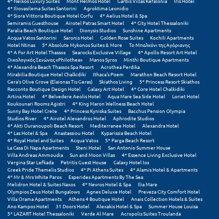
4* Neikos Luxury Suites
Mont Helmos Hotel
Garbis Villas Kefalonia
Iris Hotel
Πόρος
4* Iliovasilema Suites Santorini
Agroktima Leonidio
4* Siora Vittoria Boutique Hotel Corfu
4* Aelius Hotel & Spa
Πόρτο Χέλι
Semiramis Guesthouse
Airotel Patras Smart Hotel
4* City Hotel Thessaloniki
Paralia Beach Boutique Hotel
Dionysis Studios
Sunshine Apartments
Acqua Vatos Santorini
Saronis Hotel
Golden Rose Suites
Kochili Apartments
Πρέβεζα
Hotel Ntinas
5* Absolute Mykonos Suites & More
Το Μπαλκόνι της Αγόριανης
4* A For Art Hotel Thassos
Searocks Exclusive Village
4* Apollo Resort Art Hotel
Πύλος
Οικολογικός Ξενώνας «Philothea»
Manos Syros
Minthi Boutique Apartments
4* Alexandra Beach Thassos Spa Resort
Acrothea Perdika
Mirabilia Boutique Hotel Chalkidiki
Ithaca's Poem
Marathon Beach Resort Hotel
Πύργος
Gera's Olive Grove (Elaionas Tis Geras)
Skiathos Living
5* Princess Resort Skiathos
Racconto Boutique Design Hotel
Galaxy Art Hotel
4* Core Hotel Chalkidiki
Artina Hotel
4* Belvedere Aeolis Hotel
Aqua Mare Sea Side Hotel
Loriet Hotel
Ρ
Koukounari Rooms Agistri
4* King Maron Wellness Beach Hotel
Sunny Bay Hotel Crete
4* Princess Kyniska Suites
Bacchus Pension Olympia
Studios River
4* Airotel Alexandros Hotel
Aphrodite Studios
Ρέθυμνο
4* Akti Ouranoupoli Beach Resort
Mediterranee Hotel
Alexandra Hotel
4* Las Hotel & Spa
Anastassiou Hotel
Kyparissia Beach Hotel
4* Royal Hotel and Suites
Acqua Vatos
5* Parga Beach Resort
Ρίο
La Casa Di Napa Apartments
Steni Hotel
San Antonio Summer House
Villa Andreas Ammoudia
Sun and Moon Villas
4* Essence Living Exclusive Hotel
Ρόδος
Vergina Star Lefkada
Petritis Guest House
Galaxy Hotel Ios
Greek Pride Themelis Studios
4* Pi Athens Suites
4* Alamis Hotel & Apartments
4* Mr & Mrs White Paros
Esperides Apartments By The Sea
Σ
Melidron Hotel & Suites Naxos
4* Nevros Hotel & Spa
Ilia Mare
Olympios Zeus Hotel Bungalows
Agnes Deluxe Hotel
Preveza City Comfort Hotel
Villa Orama Apartments
Athens 4 Boutique Hotel
Anais Collection Hotels & Suites
Σαλαμίνα
Ano Kampos Hotel
31 Doors Hotel
Alexakis Hotel & Spa
Summer House Louisa
5* LAZART Hotel Thessaloniki
Verde Al Mare
Acropolis Suites Troulanda