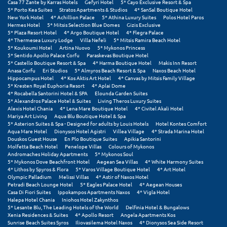
Casa 77 Zante by Karras Hotels
Gefyri Hotel
5* Cayo Exclusive Resort & Spa
Σαμοθράκη
5* Porto Kea Suites
Stratos Apartments & Studios
4* SanSal Boutique Hotel
New York Hotel
4* Achillion Palace
5* Athina Luxury Suites
Polos Hotel Paros
Σάμος
Hermes Hotel
5* Mitsis Selection Blue Domes
Gizis Exclusive
5* Plaza Resort Hotel
4* Argo Boutique Hotel
4* Flegra Palace
4* Thermesea Luxury Lodge
Villa Nefeli
5* Mitsis Ramira Beach Hotel
Σαντορίνη
5* Koukoumi Hotel
Artina Nuovo
5* Mykonos Princess
5* Sentido Apollo Palace Corfu
Paraskevas Boutique Hotel
Σέριφος
5* Castello Boutique Resort & Spa
4* Harma Boutique Hotel
Makis Inn Resort
Anasa Corfu
Eri Studios
5* Almyros Beach Resort & Spa
Naxos Beach Hotel
Hippocampus Hotel
4* Kos Aktis Art Hotel
4* Canvas by Mitsis Family Village
Σέρρες
5* Kresten Royal Euphoria Resort
4* Aplai Dome
4* Rocabella Santorini Hotel & SPA
Elounda Garden Suites
Σιθωνία
5* Alexandros Palace Hotel & Suites
Living Theros Luxury Suites
Alexis Hotel Chania
4* Lena Mare Boutique Hotel
4* Civitel Akali Hotel
Mariya Art Living
Aqua Blu Boutique Hotel & Spa
Σίκινος
5* Asterion Suites & Spa - Designed for adults by Louis Hotels
Hotel Kontes Comfort
Aqua Mare Hotel
Dionysos Hotel Agistri
Villea Village
4* Strada Marina Hotel
Douskos Guest House
En Plo Boutique Suites
Apikia Santorini
Σίφνος
Molfetta Beach Hotel
Penelope Villas
Colours of Mykonos
Andromaches Holiday Apartments
5* Mykonos Soul
Σκαφιδιά Ηλείας
5* Mykonos Dove Beachfront Hotel
Aegean Sea Villas
4* White Harmony Suites
4* Lithos by Spyros & Flora
5* Varos Village Boutique Hotel
4* Art Hotel
Olympic Palladium
Melissi Villas
4* Astir of Naxos Hotel
Σκιάθος
Petradi Beach Lounge Hotel
5* Eagles Palace Hotel
4* Aegean Houses
Casa Di Fiori Suites
Ippokampos Apartments Naxos
4* Vigla Hotel
Σκόπελος
Halepa Hotel Chania
Iniohos Hotel Zakynthos
5* Lesante Blu, The Leading Hotels of the World
Delfinia Hotel & Bungalows
Xenia Residences & Suites
4* Apollo Resort
Angela Apartments Kos
Σκύρος
Sunrise Beach Suites Syros
Iliovasilema Hotel Naxos
4* Dionysos Sea Side Resort