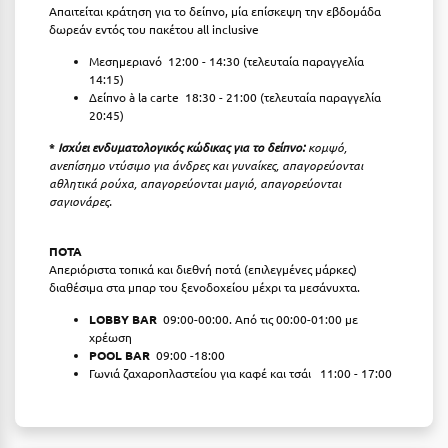
Απαιτείται κράτηση για το δείπνο, μία επίσκεψη την εβδομάδα
Κύμη Ευβοίας
δωρεάν εντός του πακέτου all inclusive
Κυπαρισσία
Μεσημεριανό 12:00 - 14:30 (τελευταία παραγγελία
14:15)
Κύπρος
Δείπνο à la carte 18:30 - 21:00 (τελευταία παραγγελία
20:45)
Κως
*
Ισχύει ενδυματολογικός κώδικας για το δείπνο:
κομψό,
ανεπίσημο ντύσιμο για άνδρες και γυναίκες, απαγορεύονται
Λ
αθλητικά ρούχα, απαγορεύονται μαγιό, απαγορεύονται
σαγιονάρες.
Λαγκάδια
ΠΟΤΑ
Λακόπετρα Αχαΐας
Απεριόριστα τοπικά και διεθνή ποτά (επιλεγμένες μάρκες)
διαθέσιμα στα μπαρ του ξενοδοχείου μέχρι τα μεσάνυχτα.
Λακωνία
LOBBY BAR
09:00-00:00. Από τις 00:00-01:00 με
χρέωση
Λασίθι
POOL BAR
09:00 -18:00
Γωνιά ζαχαροπλαστείου για καφέ και τσάι
11:00 - 17:00
Λεπτοκαρυά
Λέσβος