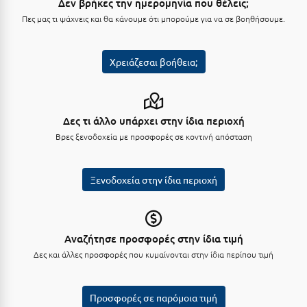
Δεν βρήκες την ημερομηνία που θέλεις;
Πες μας τι ψάχνεις και θα κάνουμε ότι μπορούμε για να σε βοηθήσουμε.
Μυστράς
Μυτιλήνη
Χρειάζεσαι βοήθεια;
Ν
Νάξος
Δες τι άλλο υπάρχει στην ίδια περιοχή
Βρες ξενοδοχεία με προσφορές σε κοντινή απόσταση
Νάουσα
Ναυπακτία
Ξενοδοχεία στην ίδια περιοχή
Ναύπλιο
Νέα Μάκρη
Αναζήτησε προσφορές στην ίδια τιμή
Νέα Στύρα Εύβοιας
Δες και άλλες προσφορές που κυμαίνονται στην ίδια περίπου τιμή
Νέοι Πόροι Πιερίας
Προσφορές σε παρόμοια τιμή
Ξ