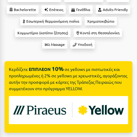
Ε
Bachelorette
Επέτειος
Γενέθλια
Adults Friendly
Ελάτη Αρκαδίας
Εσωτερική θερμαινόμενη πισίνα
Χρηματοκιβώτιο
Ελληνικό Αρκαδίας
Κομμωτήριο (κατόπιν ζήτησης)
Κοντά στη Θεσσαλονίκη
Ελούντα Κρήτης
Massage
Υποδοχή
Ερέτρια
Ερμιόνη
10%
Κερδίζετε
ΕΠΙΠΛΕΟΝ
σε yellows με πιστωτικές και
Εύβοια
προπληρωμένες ή 2% σε yellows με χρεωστικές, αγοράζοντας
αυτήν την προσφορά με κάρτες της Τράπεζας Πειραιώς που
Ευρυτανία
συμμετέχουν στο πρόγραμμα YELLOW.
Ζ
Ζαγοροχώρια
Ζάκυνθος