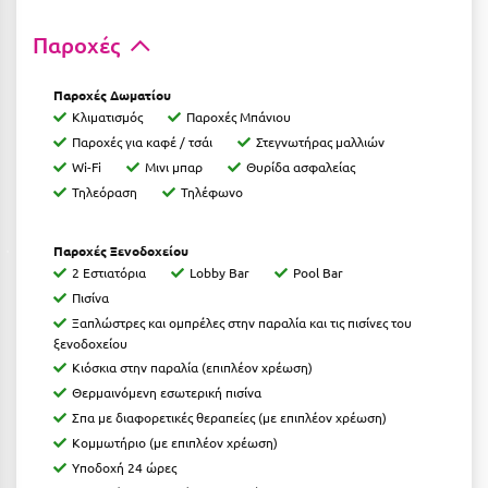
Καρδίτσα
Παροχές
Κάρπαθος
Καρπενήσι
Παροχές Δωματίου
Κλιματισμός
Παροχές Μπάνιου
Κάρυστος
Παροχές για καφέ / τσάι
Στεγνωτήρας μαλλιών
Wi-Fi
Μινι μπαρ
Θυρίδα ασφαλείας
Κάσος
Τηλεόραση
Τηλέφωνο
Κασσάνδρα
Παροχές Ξενοδοχείου
Καστοριά
2 Εστιατόρια
Lobby Bar
Pool Bar
Κατερίνη
Πισίνα
Ξαπλώστρες και ομπρέλες στην παραλία και τις πισίνες του
Κέα - Τζιά
ξενοδοχείου
Κιόσκια στην παραλία (επιπλέον χρέωση)
Κερατέα
Θερμαινόμενη εσωτερική πισίνα
Κέρκυρα
Σπα με διαφορετικές θεραπείες (με επιπλέον χρέωση)
Κομμωτήριο (με επιπλέον χρέωση)
Κεφαλονιά
Υποδοχή 24 ώρες