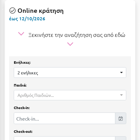
Η
Online κράτηση
Ηλεία
έως 12/10/2026
Ηράκλειο
Ξεκινήστε την αναζήτηση σας από εδώ
Θ
Θάσος
Ενήλικες:
Θεσσαλονίκη
2 ενήλικες
Ι
Παιδιά:
Αριθμός Παιδιών...
Ιεράπετρα
Check-in:
Ιθάκη
Ικαρία
Check-out:
Ίος