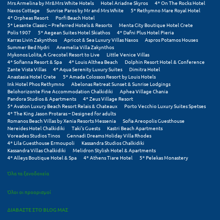
Mrs Armelina by Mr&Mrs White Hotels
Hotel Ariadne Skyros
4* On The Rocks Hotel
Σούνιο
Naxos Cottage
Sunrise Paros by Mr and Mrs White
5* Rethymno Mare Royal Hotel
4* Orpheas Resort
Porfi Beach Hotel
5* Lesante Classic – Preferred Hotels & Resorts
Menta City Boutique Hotel Crete
Σπάρτη
Polis 1907
5* Aegean Suites Hotel Skiathos
4* Dafni Plus Hotel Pieria
Karras Livin Zakynthos
Apricot & Sea Luxury Villas Naxos
Aspros Potamos Houses
Σπέτσες
Summer Bed Nydri
Anemelia Villa Zakynthos
Mykonos Lolita, A Grecotel Resort to Live
Little Venice Villas
4* Sofianna Resort & Spa
4* Louis Althea Beach
Dolphin Resort Hotel & Conference
Σποράδες
Zante Vista Villas
4* Aqua Serenity Luxury Suites
Dimitra Hotel
Anastasia Hotel Crete
5* Amada Colossos Resort by Louis Hotels
Σύβοτα
Ink Hotel Phos Rethymno
Abelonas Retreat Sunset & Sunrise Lodgings
Belohorizonte Fine Accommodation Chalkidiki
Aphea Village Chania
Pandora Studios & Apartments
4* Zeus Village Resort
Σύμη
5* Avaton Luxury Beach Resort Relais & Chateaux
Porto Vecchio Luxury Suites Spetses
4* The King Jason Protaras – Designed for adults
Σύρος
Romanos Beach Villas by Xenia Resorts Messenia
Sofia Areopolis Guesthouse
Nereides Hotel Chalkidiki
Taki's Guests
Kastri Beach Apartments
Voreades Studios Tinos
Gennadi Dreams Holiday Villa Rhodes
Σχοινούσα
4* Lila Guesthouse Ermoupoli
Kassandra Studios Chalkidiki
Kassandra Villas Chalkidiki
Melidron Stylish Hotel & Apartments
4* Alleys Boutique Hotel & Spa
4* Athens Tiare Hotel
5* Pelekas Monastery
Τ
Όλα τα ξενοδοχεία
Τζουμέρκα
Όλοι οι προορισμοί
Τήνος
ΔΙΑΒΑΣΤΕ ΣΤΟ BLOG ΜΑΣ