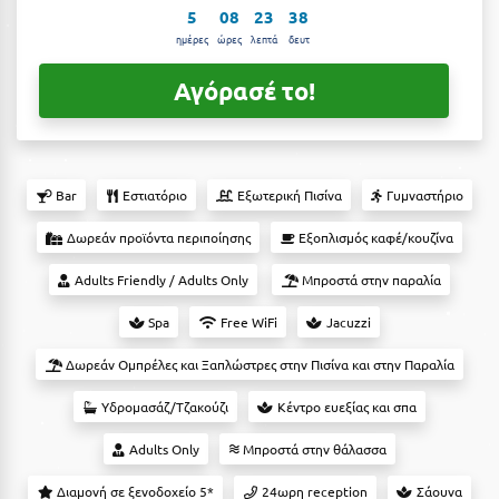
Suites
Βόλος
5
08
23
37
ημέρες
ώρες
λεπτά
δευτ
Βραχάτι Κορινθίας
Αγόρασέ το!
Βυτίνα
Δες όλες τις προσφορές
Γ
Δες όλα τα πακέτα διακοπών
Bar
Εστιατόριο
Εξωτερική Πισίνα
Γυμναστήριο
Γαλαξiδι
Δωρεάν προϊόντα περιποίησης
Εξοπλισμός καφέ/κουζίνα
Γλυφάδα
Adults Friendly / Adults Only
Μπροστά στην παραλία
Γρεβενά
Spa
Free WiFi
Jacuzzi
Γύθειο
Δωρεάν Ομπρέλες και Ξαπλώστρες στην Πισίνα και στην Παραλία
Δ
Υδρομασάζ/Τζακούζι
Κέντρο ευεξίας και σπα
Δελφοί
Adults Only
Μπροστά στην θάλασσα
Διακοπτό
Διαμονή σε ξενοδοχείο 5*
24ωρη reception
Σάουνα