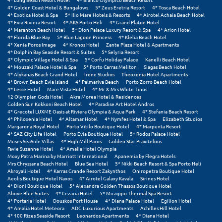
Πάργα
4* Golden Coast Hotel & Bungalows
5* Zeus Eretria Resort
4* Tosca Beach Hotel
4* Exotica Hotel & Spa
5* Ilio Mare Hotels & Resorts
4* Airotel Achaia Beach Hotel
Παρνασσός
4* Evia Riviera Resort
4* AKS Porto Heli
4* Grand Platon Hotel
4* Maranton Beach Hotel
5* Dion Palace Luxury Resort & Spa
4* Arion Hotel
4* Florida Blue Bay
5* Blue Lagoon Princess
4* Klelia Beach Hotel
Πάρος
4* Xenia Poros Image
4* Kronos Hotel
Zante Plaza Hotel & Apartments
4* Dolphin Bay Seaside Resort & Suites
5* Selyria Resort
Πάτμος
4* Olympic Village Hotel & Spa
5* Corfu Holiday Palace
Kanelli Beach Hotel
4* Mouzaki Palace Hotel & Spa
5* Porto Carras Meliton
Siagas Beach Hotel
4* Alykanas Beach Grand Hotel
Irene Studios
Theoxenia Hotel Apartments
Πάτρα
4* Brown Beach Evia Island
4* Palmariva Beach
Porto Zorro Beach Hotel
4* Lesse Hotel
Mare Vista Hotel
4* Mr & Mrs White Tinos
Παύλιανη
12 Olympian Gods Hotel
Akra Morea Hotel & Residences
Golden Sun Kokkoni Beach Hotel
4* Paradise Art Hotel Andros
4* Grecotel LUXME Oasis at Riviera Olympia & Aqua Park
4* Stefania Beach Resort
Πειραιάς
4* Philoxenia Hotel
4* Altamar Hotel
4* Nymfes Hotel & Spa
Elizabeth Studios
Margarona Royal Hotel
Porto Vitilo Boutique Hotel
4* Marpunta Resort
Πελοπόννησος
4* SAZ City Life Hotel
Porto Evia Boutique Hotel
5* Rodos Palace Hotel
Muses SeaSide Villas
4* High Mill Paros
Golden Star Praxitelous
Favie Suzanne Hotel
4* Amalia Hotel Olympia
Πήλιο
Moxy Patra Marina by Marriott International
Apanemia by Flegra Hotels
Mrs Chryssana Beach Hotel
Blue Sea Hotel
5* Nikki Beach Resort & Spa Porto Heli
Πιερία
Akroyali Hotel
4* Karras Grande Resort Zakynthos
Oniropetra Boutique Hotel
Aeolis Boutique Hotel Naxos
4* Airotel Galaxy Kavala
Sirines Hotel
4* Dioni Boutique Hotel
5* Alexandra Golden Thassos Boutique Hotel
Πλαταμώνας
Above Blue Suites
4* Cezaria Hotel
5* Miraggio Thermal Spa Resort
4* Portaria Hotel
Douskos Port House
4* Diana Palace Hotel
Egilion Hotel
Πλύτρα Λακωνίας
4* Amalia Hotel Meteora
ADG Luxurious Apartments
Achilles Hill Hotel
4* 100 Rizes Seaside Resort
Leonardos Apartments
4* Diana Hotel