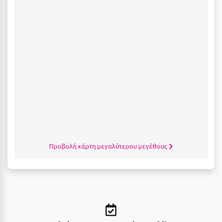
Μεθώνη
Μεσολόγγι
Μεσσηνία
Μετέωρα
Μέτσοβο
Μήλος
Μονεμβασιά
Μουζάκι
Προβολή χάρτη μεγαλύτερου μεγέθους
Μπαλί Κρήτης
Μπάνσκο
Μπούκα Μεσσηνίας
Μύκονος