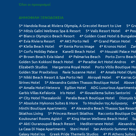
Όλοι οι προορισμοί
ΔΗΜΟΦΙΛΗ ΞΕΝΟΔΟΧΕΙΑ
5* Mandola Rosa at Riviera Olympia, A Grecotel Resort to Live
5* Gr
5* Mitsis Galini Wellness Spa & Resort
5* Valis Resort Hotel
4* Pos
4* Bianco Olympico Beach Resort
4* Golden Coast Hotel & Bungalo
4* Evia Riviera Resort
4* AKS Porto Heli
4* Grand Platon Hotel
4* Klelia Beach Hotel
4* Xenia Poros Image
4* Kronos Hotel
Za
5* Corfu Holiday Palace
Kanelli Beach Hotel
4* Mouzaki Palace Ho
4* Brown Beach Evia Island
4* Palmariva Beach
Porto Zorro Beach
Golden Sun Kokkoni Beach Hotel
4* Paradise Art Hotel Andros
4*
Elizabeth Studios
Margarona Royal Hotel
Porto Vitilo Boutique Ho
Golden Star Praxitelous
Favie Suzanne Hotel
4* Amalia Hotel Olym
5* Nikki Beach Resort & Spa Porto Heli
Akroyali Hotel
4* Karras G
Sirines Hotel
5* Alexandra Golden Thassos Boutique Hotel
Above 
4* Amalia Hotel Meteora
Egilion Hotel
ADG Luxurious Apartments
Garbis Villas Kefalonia
Iris Hotel
4* Iliovasilema Suites Santorini
4* City Hotel Thessaloniki
Paralia Beach Boutique Hotel
Dionysis S
5* Absolute Mykonos Suites & More
Το Μπαλκόνι της Αγόριανης
4*
Minthi Boutique Apartments
4* Alexandra Beach Thassos Spa Resor
Skiathos Living
5* Princess Resort Skiathos
Racconto Boutique De
Koukounari Rooms Agistri
4* King Maron Wellness Beach Hotel
Su
4* Akti Ouranoupoli Beach Resort
Mediterranee Hotel
Alexandra 
La Casa Di Napa Apartments
Steni Hotel
San Antonio Summer Hou
Galaxy Hotel Ios
Greek Pride Themelis Studios
4* Pi Athens Suites