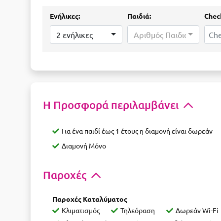
Ενήλικες:
Παιδιά:
Check
2 ενήλικες
Αριθμός Παιδιών...
Η Προσφορά περιλαμβάνει
Για ένα παιδί έως 1 έτους η διαμονή είναι δωρεάν
Διαμονή Μόνο
Παροχές
Παροχές Καταλύματος
Κλιματισμός
Τηλεόραση
Δωρεάν Wi-Fi