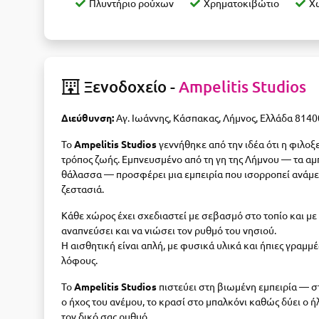
Πλυντήριο ρούχων
Χρηματοκιβώτιο
Χ
Ξενοδοχείο -
Ampelitis Studios
Διεύθυνση:
Αγ. Ιωάννης, Κάσπακας, Λήμνος, Ελλάδα 8140
Το
Ampelitis Studios
γεννήθηκε από την ιδέα ότι η φιλοξε
τρόπος ζωής. Εμπνευσμένο από τη γη της Λήμνου — τα αμπέ
θάλασσα — προσφέρει μια εμπειρία που ισορροπεί ανάμ
ζεστασιά.
Κάθε χώρος έχει σχεδιαστεί με σεβασμό στο τοπίο και με
αναπνεύσει και να νιώσει τον ρυθμό του νησιού.
Η αισθητική είναι απλή, με φυσικά υλικά και ήπιες γραμμ
λόφους.
Το
Ampelitis Studios
πιστεύει στη βιωμένη εμπειρία — στ
ο ήχος του ανέμου, το κρασί στο μπαλκόνι καθώς δύει ο ήλ
τον δικό σας ρυθμό.