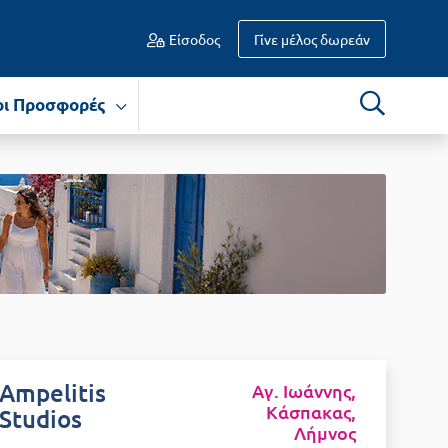
Είσοδος
Γίνε μέλος δωρεάν
οι Προσφορές
Ampelitis
Αγ. Ιωάννης,
Κάσπακας,
Studios
Λήμνος