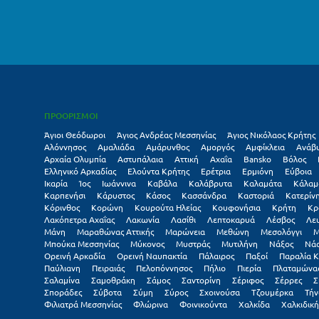
ΠΡΟΟΡΙΣΜΟΙ
Άγιοι Θεόδωροι
Άγιος Ανδρέας Μεσσηνίας
Άγιος Νικόλαος Κρήτης
Αλόννησος
Αμαλιάδα
Αμάρυνθος
Αμοργός
Αμφίκλεια
Ανάβ
Αρχαία Ολυμπία
Αστυπάλαια
Αττική
Αχαΐα
Βansko
Βόλος
Ελληνικό Αρκαδίας
Ελούντα Κρήτης
Ερέτρια
Ερμιόνη
Εύβοια
Ικαρία
Ίος
Ιωάννινα
Καβάλα
Καλάβρυτα
Καλαμάτα
Κάλαμ
Καρπενήσι
Κάρυστος
Κάσος
Κασσάνδρα
Καστοριά
Κατερίν
Κόρινθος
Κορώνη
Κουρούτα Ηλείας
Κουφονήσια
Κρήτη
Κρ
Λακόπετρα Αχαΐας
Λακωνία
Λασίθι
Λεπτοκαρυά
Λέσβος
Λε
Μάνη
Μαραθώνας Αττικής
Μαρώνεια
Μεθώνη
Μεσολόγγι
Μ
Μπούκα Μεσσηνίας
Μύκονος
Μυστράς
Μυτιλήνη
Νάξος
Νά
Ορεινή Αρκαδία
Ορεινή Ναυπακτία
Πάλαιρος
Παξοί
Παραλία Κ
Παύλιανη
Πειραιάς
Πελοπόννησος
Πήλιο
Πιερία
Πλαταμώνα
Σαλαμίνα
Σαμοθράκη
Σάμος
Σαντορίνη
Σέριφος
Σέρρες
Σ
Σποράδες
Σύβοτα
Σύμη
Σύρος
Σχοινούσα
Τζουμέρκα
Τήν
Φιλιατρά Μεσσηνίας
Φλώρινα
Φοινικούντα
Χαλκίδα
Χαλκιδική