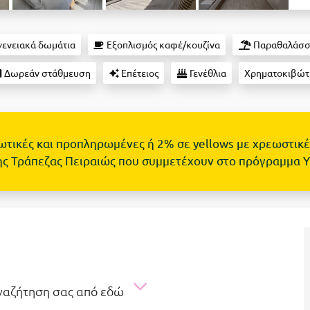
ενειακά δωμάτια
Εξοπλισμός καφέ/κουζίνα
Παραθαλάσσ
Δωρεάν στάθμευση
Επέτειος
Γενέθλια
Χρηματοκιβώτ
τωτικές και προπληρωμένες ή 2% σε yellows με χρεωστικέ
ης Τράπεζας Πειραιώς που συμμετέχουν στο πρόγραμμα 
αναζήτηση σας από εδώ