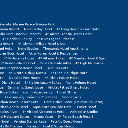
Grecotel Marine Palace & Aqua Park
tamon Resort
Nautica Bay Hotel
4* Long Beach Resort Hotel
 Ilio Mare Hotels & Resorts
4* Airotel Achaia Beach Hotel
4* Florida Blue Bay
5* Blue Lagoon Princess
ia Resort
4* Olympic Village Hotel & Spa
and Hotel
Irene Studios
Theoxenia Hotel Apartments
pian Gods Hotel
Akra Morea Hotel & Residences
4* Philoxenia Hotel
4* Altamar Hotel
4* Nymfes Hotel & Spa
5* Rodos Palace Hotel
Muses SeaSide Villas
4* High Mill Paros
Mrs Chryssana Beach Hotel
Blue Sea Hotel
xos
4* Airotel Galaxy Kavala
4* Dioni Boutique Hotel
tel
Douskos Port House
4* Diana Palace Hotel
* Diana Hotel
4* Neikos Luxury Suites
Mont Helmos Hotel
Spa
Semiramis Guesthouse
Airotel Patras Smart Hotel
Rose Suites
Kochili Apartments
Hotel Ntinas
l
Οικολογικός Ξενώνας «Philothea»
Manos Syros
thon Beach Resort Hotel
Gera's Olive Grove (Elaionas Tis Geras)
edere Aeolis Hotel
Aqua Mare Sea Side Hotel
Loriet Hotel
tudios River
4* Airotel Alexandros Hotel
Aphrodite Studios
al Hotel and Suites
Acqua Vatos
5* Parga Beach Resort
 Hotel
Vergina Star Lefkada
Petritis Guest House
ts By The Sea
Melidron Hotel & Suites Naxos