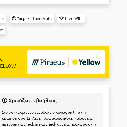
ιο
Υπέροχη Τοποθεσία
Free WiFi
ιο
ς,
YELLOW.
Χρειάζεστε βοήθεια;
Στο συγκεκριμένο ξενοδοχείο κάνεις on line την
κράτησή σου. Επίλεξε πόσα άτομα είστε, καθώς και
ημερομηνία check in και check out και προχώρα στην