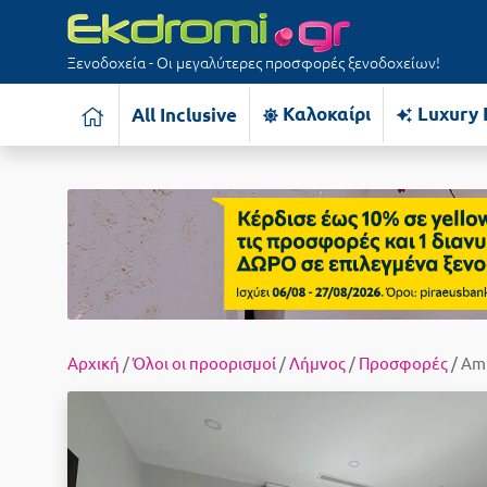
Ξενοδοχεία - Οι μεγαλύτερες προσφορές ξενοδοχείων!
Καλοκαίρι
Luxury 
All Inclusive
Αρχική
/
Όλοι οι προορισμοί
/
Λήμνος
/
Προσφορές
/ Amp