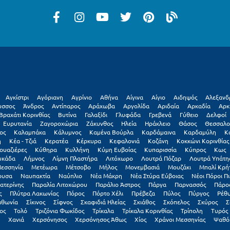
Αγκίστρι
Αγόριανη
Αγρίνιο
Αθήνα
Αίγινα
Αίγιο
Αιδηψός
Αλεξανδ
υσσος
Άνδρος
Αντίπαρος
Αράχωβα
Αργολίδα
Αριδαία
Αρκαδία
Αρκ
Βραχάτι Κορινθίας
Βυτίνα
Γαλαξiδι
Γλυφάδα
Γρεβενά
Γύθειο
Δελφοί
Ευρυτανία
Ζαγοροχώρια
Ζάκυνθος
Ηλεία
Ηράκλειο
Θάσος
Θεσσαλο
ος
Καλαμπάκα
Κάλυμνος
Καμένα Βούρλα
Καρδάμαινα
Καρδαμύλη
Κ
η
Κέα - Τζιά
Κερατέα
Κέρκυρα
Κεφαλονιά
Κοζάνη
Κοκκώνι Κορινθίας
ουαζιέρες
Κύθηρα
Κυλλήνη
Κύμη Ευβοίας
Κυπαρισσία
Κύπρος
Κως
υκάδα
Λήμνος
Λίμνη Πλαστήρα
Λιτόχωρο
Λουτρά Πόζαρ
Λουτρά Υπάτη
εσσηνία
Μετέωρα
Μέτσοβο
Μήλος
Μονεμβασιά
Μουζάκι
Μπαλί Κρή
ουσα
Ναυπακτία
Ναύπλιο
Νέα Μάκρη
Νέα Στύρα Εύβοιας
Νέοι Πόροι Πι
ατερίνης
Παραλία Λιτοχώρου
Παράλιο Άστρος
Πάργα
Παρνασσός
Πάρο
ς
Πλύτρα Λακωνίας
Πόρος
Πόρτο Χέλι
Πρέβεζα
Πύλος
Πύργος
Ρέθ
ιθωνία
Σίκινος
Σίφνος
Σκαφιδιά Ηλείας
Σκιάθος
Σκόπελος
Σκύρος
Σ
ος
Τολό
Τριζόνια Φωκίδος
Τρίκαλα
Τρίκαλα Κορινθίας
Τρίπολη
Τυρός
Χανιά
Χερσόνησος
Χερσόνησος Άθως
Χίος
Χράνοι Μεσσηνίας
Ψαθό