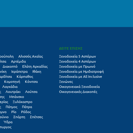
ΔΕΙΤΕ ΕΠΙΣΗΣ
ρούπολη
Αλισσός Αχαΐας
Ξενοδοχεία 5 Αστέρων
ίτσα
Αρτέμιδα
Ξενοδοχεία 4 Αστέρων
Διακοπτό
Ελάτη Αρκαδίας
Ξενοδοχεία με Πρωινό
νίκη
Ιεράπετρα
Ιθάκη
Ξενοδοχεία με Ημιδιατροφή
αρδίτσα
Κάρπαθος
Ξενοδοχεία με All Inclusive
Κομοτηνή
Κόνιτσα
Ξενώνες
Λαγκάδια
Οικογενειακά Ξενοδοχεία
ς
Λουτράκι
Λούτσα
Οικογενειακές Διακοπές
της
Μπάνσκο
ερίας
Ξυλόκαστρο
ς
Πάτμος
Πάτρα
υμνο
Ρίο
Ρόδος
ούνιο
Σπάρτη
Σπέτσες
Ύδρα
πυργος