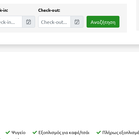
-in:
Check-out:
Ψυγείο
Εξοπλισμός για καφέ/τσάι
Πλήρως εξοπλισμέ