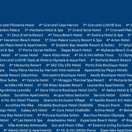
ecotel Filoxenia Hotel
4* Grecotel Casa Marron
5* Grecotel LUXME Kos
4* 
eidon Palace
5* Montana Hotel & Spa
5* Grand Serai Hotel
5* Cronwell Pla
ws
5* Zeus Eretria Resort
4* Tosca Beach Hotel
4* Exotica Hotel & Spa
5*
4* Maranton Beach Hotel
5* Dion Palace Luxury Resort & Spa
4* Arion Hotel
nte Plaza Hotel & Apartments
4* Dolphin Bay Seaside Resort & Suites
5* Selyr
tel & Spa
5* Porto Carras Meliton
Siagas Beach Hotel
4* Alykanas Beach Gr
 Hotel
4* Lesse Hotel
Mare Vista Hotel
4* Mr & Mrs White Tinos
12 Olym
 Grecotel LUXME Oasis at Riviera Olympia & Aqua Park
4* Stefania Beach Resort
tel
4* Marpunta Resort
4* SAZ City Life Hotel
Porto Evia Boutique Hotel
pia
Moxy Patra Marina by Marriott International
Apanemia by Flegra Hotels
rande Resort Zakynthos
Oniropetra Boutique Hotel
Aeolis Boutique Hotel Na
Blue Suites
4* Cezaria Hotel
5* Miraggio Thermal Spa Resort
4* Portaria Ho
Achilles Hill Hotel
4* 100 Rizes Seaside Resort
Leonardos Apartments
4
Agroktima Leonidio
4* Siora Vittoria Boutique Hotel Corfu
4* Aelius Hotel & 
tudios
Sunshine Apartments
Acqua Vatos Santorini
Saronis Hotel
Golden 
 A For Art Hotel Thassos
Searocks Exclusive Village
4* Apollo Resort Art Hote
t
Acrothea Perdika
Mirabilia Boutique Hotel Chalkidiki
Ithaca's Poem
Mara
sign Hotel
Galaxy Art Hotel
4* Core Hotel Chalkidiki
Artina Hotel
4* Belv
nny Bay Hotel Crete
4* Princess Kyniska Suites
Bacchus Pension Olympia
S
Hotel
4* Las Hotel & Spa
Anastassiou Hotel
Kyparissia Beach Hotel
4* Roy
se
Villa Andreas Ammoudia
Sun and Moon Villas
4* Essence Living Exclusive
4* Alamis Hotel & Apartments
4* Mr & Mrs White Paros
Esperides Apartmen