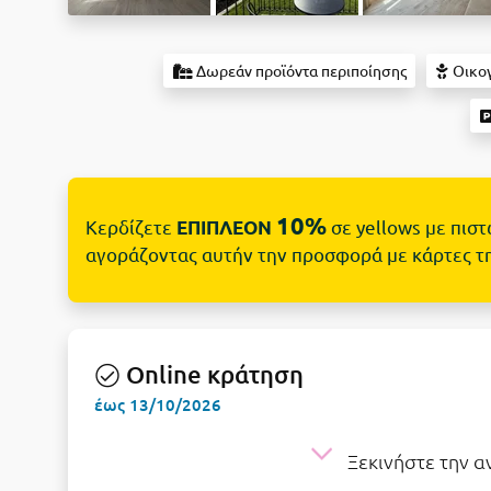
Δωρεάν προϊόντα περιποίησης
Οικογ
10%
Κερδίζετε
σε yellows με πισ
ΕΠΙΠΛΕΟΝ
αγοράζοντας αυτήν την προσφορά με κάρτες τ
Online κράτηση
έως 13/10/2026
Ξεκινήστε την 