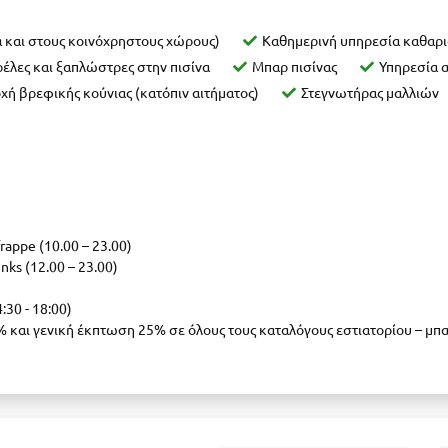
 και στους κοινόχρηστους χώρους)
Καθημερινή υπηρεσία καθαρι
έλες και ξαπλώστρες στην πισίνα
Μπαρ πισίνας
Υπηρεσία 
χή βρεφικής κούνιας (κατόπιν αιτήματος)
Στεγνωτήρας μαλλιών
rappe (10.00 – 23.00)
nks (12.00 – 23.00)
:30 - 18:00)
5% και γενική έκπτωση 25% σε όλους τους καταλόγους εστιατορίου – μπ