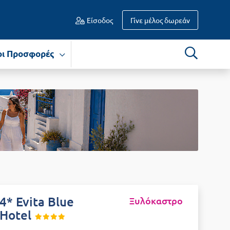
Είσοδος
Γίνε μέλος δωρεάν
οι Προσφορές
4* Evita Blue
Ξυλόκαστρο
Hotel