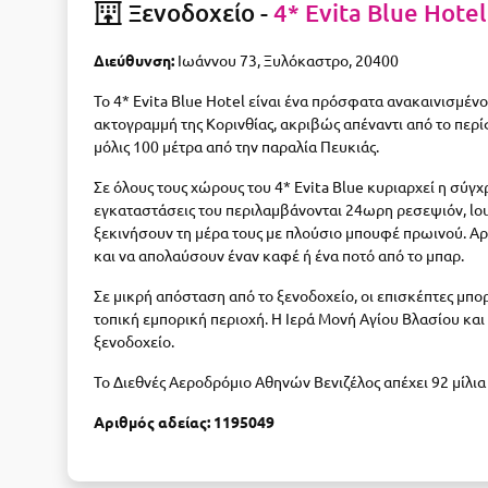
Ξενοδοχείο -
4* Evita Blue Hotel
Διεύθυνση:
Ιωάννου 73, Ξυλόκαστρο, 20400
Το 4* Evita Blue Hotel είναι ένα πρόσφατα ανακαινισμέν
ακτογραμμή της Κορινθίας, ακριβώς απέναντι από το περ
μόλις 100 μέτρα από την παραλία Πευκιάς.
Σε όλους τους χώρους του 4* Evita Blue κυριαρχεί η σύγχ
εγκαταστάσεις του περιλαμβάνονται 24ωρη ρεσεψιόν, loun
ξεκινήσουν τη μέρα τους με πλούσιο μπουφέ πρωινού. Α
και να απολαύσουν έναν καφέ ή ένα ποτό από το μπαρ.
Σε μικρή απόσταση από το ξενοδοχείο, οι επισκέπτες μπο
τοπική εμπορική περιοχή. Η Ιερά Μονή Αγίου Βλασίου κα
ξενοδοχείο.
Το Διεθνές Αεροδρόμιο Αθηνών Βενιζέλος απέχει 92 μίλια
Αριθμός αδείας: 1195049