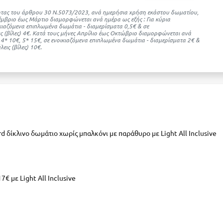
ότητας του άρθρου 30 Ν.5073/2023, ανά ημερήσια χρήση εκάστου δωματίου,
μβριο έως Μάρτιο διαμορφώνεται ανά ημέρα ως εξής : Για κύρια
ικιαζόμενα επιπλωμένα δωμάτια - διαμερίσματα 0,5€ & σε
ς (βίλες) 4€. Kατά τους μήνες Απρίλιο έως Οκτώβριο διαμορφώνεται ανά
, 4* 10€, 5* 15€, σε ενοικιαζόμενα επιπλωμένα δωμάτια - διαμερίσματα 2€ &
εις (βίλες) 10€.
rd δίκλινο δωμάτιο χωρίς μπαλκόνι με παράθυρο με Light All Inclusive
€ με Light All Inclusive