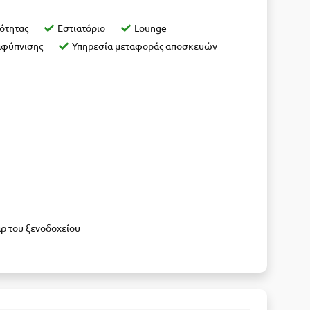
ότητας
Εστιατόριο
Lounge
αφύπνισης
Υπηρεσία μεταφοράς αποσκευών
αρ του ξενοδοχείου