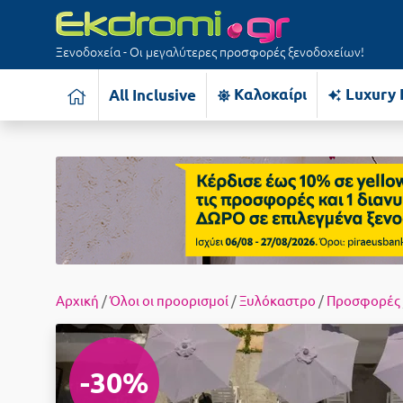
Ξενοδοχεία - Οι μεγαλύτερες προσφορές ξενοδοχείων!
Καλοκαίρι
Luxury 
All Inclusive
Αρχική
/
Όλοι οι προορισμοί
/
Ξυλόκαστρο
/
Προσφορές
-30%