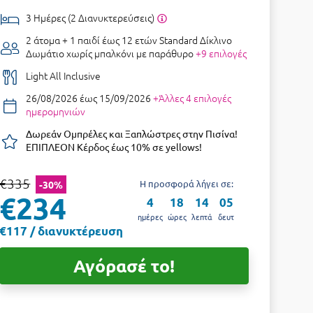
3 Ημέρες (2 Διανυκτερεύσεις)
2 άτομα + 1 παιδί έως 12 ετών
Standard Δίκλινο
Δωμάτιο χωρίς μπαλκόνι με παράθυρο
+9 επιλογές
Light All Inclusive
26/08/2026 έως 15/09/2026
+Άλλες 4 επιλογές
ημερομηνιών
Δωρεάν Ομπρέλες και Ξαπλώστρες στην Πισίνα!
ΕΠΙΠΛΕΟΝ Κέρδος έως 10% σε yellows!
€335
Η προσφορά λήγει σε:
-30%
€234
4
18
14
04
ημέρες
ώρες
λεπτά
δευτ
€117 / διανυκτέρευση
Αγόρασέ το!