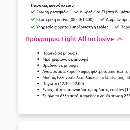
Παροχές Ξενοδοχείου
24ωρη ρεσεψιόν
Δωρεάν Wi-Fi (στα δωμάτια
Εξωτερική πισίνα (08:00-18:00)
Δωρεάν ομπρ
Υπηρεσία φορητού υπολογιστή ή tablet
Παρο
Πρόγραμμα Light All Inclusive
Πρωινό σε μπουφέ
Μεσημεριανό σε μπουφέ
Βραδινό σε μπουφέ
Αναψυκτικά, χυμοί, καφές φίλτρου, americano, f
Μπύρα, Ελληνικά αλκοολούχα, cocktails, long dri
Παγωτό (12:30 - 22:00)
Σνακς: πίτσα, σπανακόπιτα, τυρόπιτα, cookies (14
Σε όλα τα άλλα ποτά, καφέδες κ.λπ. έκπτωση 2