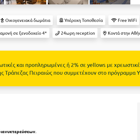
Οικογενειακά δωμάτια
Υπέροχη Τοποθεσία
Free WiFi
αμονή σε ξενοδοχείο 4*
24ωρη reception
Κοντά στην Αθή
τωτικές και προπληρωμένες ή 2% σε yellows με χρεωστικέ
ης Τράπεζας Πειραιώς που συμμετέχουν στο πρόγραμμα 
διανυκτερεύσεων
.