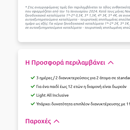
* Στις αναγραφόμενες τιμές δεν περιλαμβάνεται το τέλος ανθεκτικ
που εφαρμόζεται από την 1η Ιανουαρίου 2024. Κατά τους μήνες Νοέ
ξενοδοχειακά καταλύματα 1*-2* 0,5€, 3* 1,5€, 4* 3€, 5* 4€, σε ενο
αυτοεξυπηρετούμενα καταλύματα - τουριστικές επιπλωμένες επαύλει
ημέρα ως εξής: Για κύρια ξενοδοχειακά καταλύματα 1*-2* 2€, 3* 5€
σε αυτοεξυπηρετούμενα καταλύματα - τουριστικές επιπλωμένες επαύλ
Η Προσφορά περιλαμβάνει
3 ημέρες / 2 διανυκτερεύσεις για 2 άτομα σε standa
Για ένα παιδί έως 12 ετών η διαμονή είναι δωρεάν
Light All Inclusive
Υπάρχει δυνατότητα επιπλέον διανυκτέρευσης με 117
Παροχές