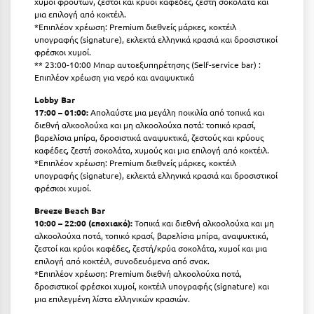
χυμοί φρούτων, ζεστοί και κρύοι καφέδες, ζεστή σοκολάτα και
μια επιλογή από κοκτέιλ.
*Επιπλέον χρέωση: Premium διεθνείς μάρκες, κοκτέιλ
υπογραφής (signature), εκλεκτά ελληνικά κρασιά και δροσιστικοί
φρέσκοι χυμοί.
** 23:00-10:00 Μπαρ αυτοεξυπηρέτησης (Self-service bar) :
Επιπλέον χρέωση για νερό και αναψυκτικά
Lobby
Bar
17:00 – 01:00:
Απολαύστε μια μεγάλη ποικιλία από τοπικά και
διεθνή αλκοολούχα και μη αλκοολούχα ποτά: τοπικό κρασί,
βαρελίσια μπίρα, δροσιστικά αναψυκτικά, ζεστούς και κρύους
καφέδες, ζεστή σοκολάτα, χυμούς και μια επιλογή από κοκτέιλ.
*Επιπλέον χρέωση: Premium διεθνείς μάρκες, κοκτέιλ
υπογραφής (signature), εκλεκτά ελληνικά κρασιά και δροσιστικοί
φρέσκοι χυμοί.
Breeze
Beach
Bar
10:00 – 22:00 (εποχιακό):
Τοπικά και διεθνή αλκοολούχα και μη
αλκοολούχα ποτά, τοπικό κρασί, βαρελίσια μπίρα, αναψυκτικά,
ζεστοί και κρύοι καφέδες, ζεστή/κρύα σοκολάτα, χυμοί και μια
επιλογή από κοκτέιλ, συνοδευόμενα από σνακ.
*Επιπλέον χρέωση: Premium διεθνή αλκοολούχα ποτά,
δροσιστικοί φρέσκοι χυμοί, κοκτέιλ υπογραφής (signature) και
μια επιλεγμένη λίστα ελληνικών κρασιών.