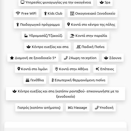
Suites
Υπηρεσίες ψυχαγωγίας για την οικογένεια
Spa
Βόλος
Free WiFi
Kids Club
Οικογενειακό Ξενοδοχείο
Βραχάτι Κορινθίας
Παιδαγωγικό πρόγραμμα
Κοντά στο κέντρο της πόλης
Βυτίνα
Δες όλες τις προσφορές
Υδρομασάζ/Τζακούζι
Κοντά στην παραλία
Γ
Δες όλα τα πακέτα διακοπών
Κέντρο ευεξίας και σπα
Παιδική Πισίνα
Γαλαξiδι
Διαμονή σε ξενοδοχείο 5*
24ωρη reception
Σάουνα
Γλυφάδα
Κοντά στο λιμάνι
Κοντά στην Αθήνα
Επέτειος
Γρεβενά
Γενέθλια
Εσωτερική θερμαινόμενη πισίνα
Γύθειο
Κέντρο ευεξίας και σπα (κατόπιν ραντεβού- επικοινωνήστε με το
ξενοδοχείο)
Δ
Γιατρός (κατόπιν αιτήματος)
Massage
Υποδοχή
Δελφοί
Διακοπτό