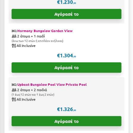
€1.230
Κοζάνη
,00
Αγόρασέ το
Κοκκώνι Κορινθίας
Κομοτηνή
Harmony Bungalow Garden View
2 άτομα + 1 παιδί
Κόνιτσα
άνω των 12 ετών ή επιπλέον ενήλικας
All Inclusive
Κόρινθος
€1.304
,00
Κορώνη
Αγόρασέ το
Κουρούτα Ηλείας
Κουφονήσια
Upbeat Bungalow Pool View Private Pool
2 άτομα + 2 παιδιά
Κρήτη
1 έως 12 ετών και 1 έως 2 ετών
All Inclusive
Κρουαζιέρες
€1.326
,00
Κύθηρα
Αγόρασέ το
Κυλλήνη