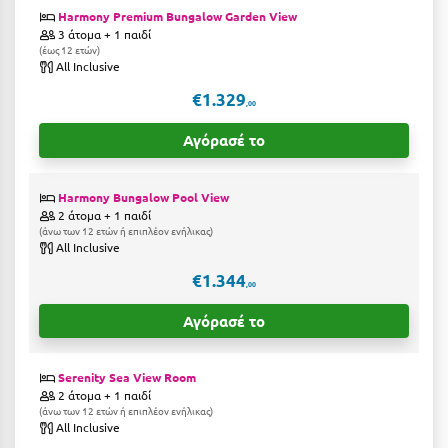
Harmony Premium Bungalow Garden View
Κύμη Ευβοίας
3 άτομα + 1 παιδί
έως 12 ετών
Κυπαρισσία
All Inclusive
Κύπρος
€1.329
,00
Κως
Αγόρασέ το
Λ
Harmony Bungalow Pool View
2 άτομα + 1 παιδί
Λαγκάδια
άνω των 12 ετών ή επιπλέον ενήλικας
All Inclusive
Λακόπετρα Αχαΐας
€1.344
,00
Λακωνία
Αγόρασέ το
Λασίθι
Λεπτοκαρυά
Serenity Sea View Room
2 άτομα + 1 παιδί
άνω των 12 ετών ή επιπλέον ενήλικας
Λέσβος
All Inclusive