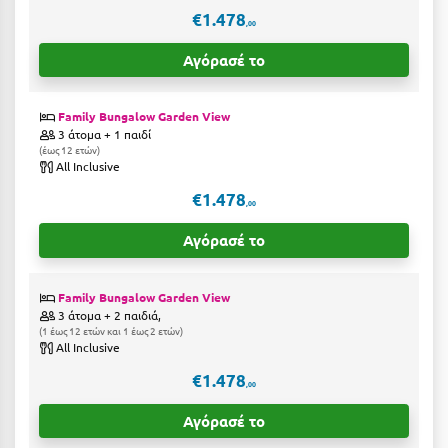
€1.478
,00
Μυστράς
Αγόρασέ το
Μυτιλήνη
Family Bungalow Garden View
Ν
3 άτομα + 1 παιδί
έως 12 ετών
Νάξος
All Inclusive
€1.478
Νάουσα
,00
Αγόρασέ το
Ναυπακτία
Ναύπλιο
Family Bungalow Garden View
3 άτομα + 2 παιδιά,
Νέα Μάκρη
1 έως 12 ετών και 1 έως 2 ετών
All Inclusive
Νέα Στύρα Εύβοιας
€1.478
,00
Νέοι Πόροι Πιερίας
Αγόρασέ το
Ξ