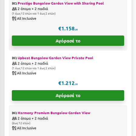
Καρδίτσα
Prestige Bungalow Garden View with Sharing Pool
2 άτομα + 2 παιδιά
Κάρπαθος
1 έως 12 ετών και 1 έως 2 ετών
All Inclusive
Καρπενήσι
€1.158
,00
Κάρυστος
Αγόρασέ το
Κάσος
Upbeat Bungalow Garden View Private Pool
Κασσάνδρα
2 άτομα + 2 παιδιά
1 έως 12 ετών και 1 έως 2 ετών
Καστοριά
All Inclusive
Κατερίνη
€1.212
,00
Κέα - Τζιά
Αγόρασέ το
Κερατέα
Harmony Premium Bungalow Garden View
Κέρκυρα
2 άτομα + 2 παιδιά
έως 12 ετών
Κεφαλονιά
All Inclusive