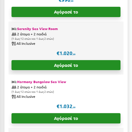
,00
Ιωάννινα
Αγόρασέ το
Κ
Serenity Sea View Room
Καβάλα
2 άτομα + 2 παιδιά
1 έως 12 ετών και 1 έως 2 ετών
Καλάβρυτα
All Inclusive
€1.020
Καλαμάτα
,00
Αγόρασέ το
Κάλαμος
Καλαμπάκα
Harmony Bungalow Sea View
2 άτομα + 2 παιδιά
Κάλυμνος
1 έως 12 ετών και 1 έως 2 ετών
All Inclusive
Καμένα Βούρλα
€1.032
,00
Καρδάμαινα
Αγόρασέ το
Καρδαμύλη