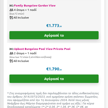
Πόρος
Family Bungalow Garden View
4 άτομα + 1 παιδί
Πόρτο Χέλι
έως 12 ετών
All Inclusive
Πρέβεζα
€1.773
,00
Πύλος
Αγόρασέ το
Πύργος
Upbeat Bungalow Pool View Private Pool
Ρ
2 άτομα + 1 παιδί
άνω των 12 ετών ή επιπλέον ενήλικας
Ρέθυμνο
All Inclusive
€1.790
Ρίο
,00
Αγόρασέ το
Ρόδος
Σ
* Στις αναγραφόμενες τιμές δεν περιλαμβάνεται το τέλος ανθεκτικότητας
του άρθρου 30 Ν.5073/2023, ανά ημερήσια χρήση εκάστου δωματίου,
που εφαρμόζεται από την 1η Ιανουαρίου 2024. Κατά τους μήνες
Σαλαμίνα
Νοέμβριο έως Μάρτιο διαμορφώνεται ανά ημέρα ως εξής : Για κύρια
ξενοδοχειακά καταλύματα 1*-2* 0,5€, 3* 1,5€, 4* 3€, 5* 4€, σε