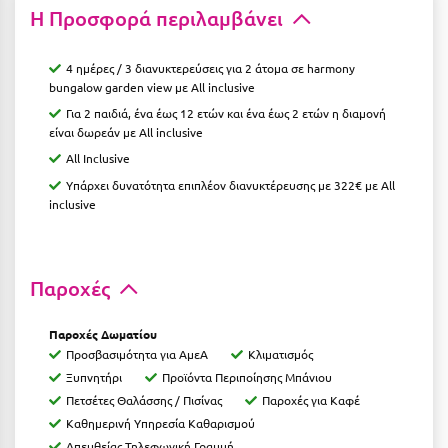
Η Προσφορά περιλαμβάνει
Σούνιο
Σπάρτη
4 ημέρες / 3 διανυκτερεύσεις για 2 άτομα σε harmony
bungalow garden view
με All inclusive
Σπέτσες
Για 2 παιδιά, ένα έως 12 ετών και ένα έως 2 ετών η διαμονή
Σποράδες
είναι δωρεάν με All inclusive
All Inclusive
Σύβοτα
Υπάρχει δυνατότητα επιπλέον διανυκτέρευσης με 322€ με All
inclusive
Σύμη
Σύρος
Παροχές
Σχοινούσα
Τ
Παροχές Δωματίου
Προσβασιμότητα για ΑμεΑ
Κλιματισμός
Τζουμέρκα
Ξυπνητήρι
Προϊόντα Περιποίησης Μπάνιου
Πετσέτες Θαλάσσης / Πισίνας
Παροχές για Καφέ
Τήνος
Καθημερινή Υπηρεσία Καθαρισμού
Απευθείας Τηλεφωνική Γραμμή