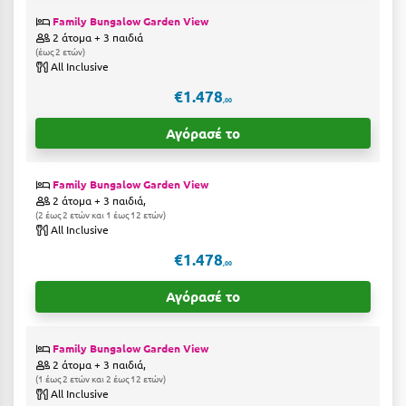
Family Bungalow Garden View
Μεθώνη
2 άτομα + 3 παιδιά
έως 2 ετών
Μεσολόγγι
All Inclusive
Μεσσηνία
€1.478
,00
Μετέωρα
Αγόρασέ το
Μέτσοβο
Family Bungalow Garden View
Μήλος
2 άτομα + 3 παιδιά,
2 έως 2 ετών και 1 έως 12 ετών
All Inclusive
Μονεμβασιά
€1.478
Μουζάκι
,00
Αγόρασέ το
Μπαλί Κρήτης
Μπάνσκο
Family Bungalow Garden View
2 άτομα + 3 παιδιά,
Μπούκα Μεσσηνίας
1 έως 2 ετών και 2 έως 12 ετών
All Inclusive
Μύκονος