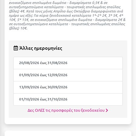
ενοικιαζόμενα επιπλωμένα δωμάτια - διαμερίσματα 0,5€ & σε
Σαμοθράκη
αυτοεξυπηρετούμενα καταλύματα - τουριστικές επιπλωμένες επαύλεις
(βίλες) 4€. Kατά τους μήνες Απρίλιο έως Οκτώβριο διαμορφώνεται ανά
Σάμος
ημέρα ως εξής: Για κύρια ξενοδοχειακά καταλύματα 1*-2* 2€, 3* 5€, 4*
10€, 5* 15€, σε ενοικιαζόμενα επιπλωμένα δωμάτια - διαμερίσματα 2€ &
σε αυτοεξυπηρετούμενα καταλύματα - τουριστικές επιπλωμένες επαύλεις
Σαντορίνη
(βίλες) 10€.
Σέριφος
Άλλες ημερομηνίες
Σέρρες
Σιθωνία
20/08/2026 έως 31/08/2026
Σίκινος
01/09/2026 έως 12/09/2026
Σίφνος
13/09/2026 έως 30/09/2026
Σκαφιδιά Ηλείας
01/10/2026 έως 31/10/2026
Σκιάθος
Δες ΟΛΕΣ τις προσφορές του ξενοδοχείου
Σκόπελος
Σκύρος