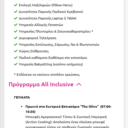
Επιλογή Μαξιλαριών (Pillow Menu)
Δυνατότητα Παροχής Παιδικού Κρεβατιού
Δυνατότητα Παροχής Laptop ή Tablet
Υπηρεσία Αλλαγής Πετσετών
Υπηρεσίες Πλυντηρίου & Στεγνοκαθαριστηρίου *
Δορυφορική Τηλεόραση
Υπηρεσίες Εκτύπωσης, Σάρωσης, Fax & Φωτοτυπιών
Χώρος Στάθμευσης
Παιδικά καθίσματα διαθέσιμα στο εστιατόριο
Υπηρεσία Babysitting (κατόπιν αιτήματος)
* Ενδέχεται να ισχύουν επιπλέον χρεώσεις.
Πρόγραμμα All Inclusive
ΓΕΥΜΑΤΑ
Πρωινό στο Κεντρικό Εστιατόριο “
The
Olive” (07:00-
10:30)
Μπουφές Αμερικανικού Τύπου & Ζωντανή Μαγειρική
(Action Cooking): Απολαύστε έναν πλούσιο μπουφέ
αμερικανικού τύπου με σταθμούς ζωντανής μαγειρικής.