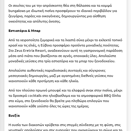
Οι σουίτες του με την απρόσκοπτη θέα στη θάλασσα και τα κομψά
bungalows με ιδιωτική πισίνα προσφέρουν το ιδανικό περιβάλλον για
ζευγάρια, παρέες και οικογένειες, δημιουργώντας μια αίσθηση
οικειότητας και απόλυτης άνεσης.
Εστιατόρια & Μπαρ
Από τα χειροποίητα ζυμαρικά και τα λιαστά σύκα μέχρι το εκλεκτό τοπικό
κρασί και τις ελιές, η Εύβοια προσφέρει προϊόντα μοναδικής ποιότητας.
Στο Zeus Eretria Resort, αναδεικνύουν αυτή τη γαστρονομική παράδοση
μέσα από πιάτα που βασίζονται σε αγνές, εποχιακές ύλες. Απολαύστε
μοναδικές γεύσεις στα τρία εστιατόρια και τα μπαρ του ξενοδοχείου.
Απολαύστε αυθεντικές παραδοσιακές συνταγές και σύγχρονες
μεσογειακές δημιουργίες, μαζί με αγαπημένες διεθνείς γεύσεις που
ικανοποιούν κάθε προτίμηση και κάθε ηλικία.
Από τον πλούσιο πρωινό μπουφέ και τα ελαφριά σνακ στην πισίνα, μέχρι
τα δροσερά cocktails στο ηλιοβασίλεμα και τα ατμοσφαιρικά BBQ δίπλα
στο κύμα, στο ξενοδοχείο θα βρείτε μια πληθώρα επιλογών που
ικανοποιούν κάθε γούστο όλες τις ώρες της ημέρας.
Ευεξία
Η ουσία των διακοπών κρύβεται στις στιγμές σύνδεσης με τη φύση, στις
γευστικές απολαύσεις και στις εμπειρίες που ανανεώνουν το σώμα και το