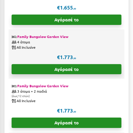
Πάργα
€1.655
,00
Παρνασσός
Αγόρασέ το
Πάρος
Πάτμος
Family Bungalow Garden View
4 άτομα
Πάτρα
All Inclusive
€1.773
Παύλιανη
,00
Πειραιάς
Αγόρασέ το
Πελοπόννησος
Family Bungalow Garden View
Πήλιο
3 άτομα + 2 παιδιά
έως 12 ετών
All Inclusive
Πιερία
€1.773
Πλαταμώνας
,00
Αγόρασέ το
Πλύτρα Λακωνίας