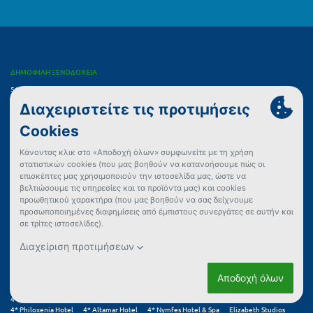
ΔΗΜΟΦΙΛΗ ΞΕΝΟΔΟΧΕΙΑ
5* Mandola Rosa at Riviera Olympia, A Grecotel Resort to Live
5* Grecotel Filoxenia Hotel
4* Grecotel Casa Marron
5* Grecotel LUXME Kos
4* Grecotel Marine Palace & Aqua Park
5* Mitsis Galini Wellness Spa & Resort
5* Valis Resort Hotel
4* Poseidon Palace
5* Montana Hotel & Spa
5* Grand Serai Hotel
5* Cronwell Platamon Resort
Nautica Bay Hotel
4* Long Beach Resort Hotel
4* Bianco Olympico Beach Resort
4* Golden Coast Hotel & Bungalows
5* Zeus Eretria Resort
4* Tosca Beach Hotel
4* Exotica Hotel & Spa
5* Ilio Mare Hotels & Resorts
4* Airotel Achaia Beach Hotel
4* Evia Riviera Resort
4* AKS Porto Heli
4* Grand Platon Hotel
4* Maranton Beach Hotel
5* Dion Palace Luxury Resort & Spa
4* Arion Hotel
4* Florida Blue Bay
5* Blue Lagoon Princess
4* Klelia Beach Hotel
4* Xenia Poros Image
4* Kronos Hotel
Zante Plaza Hotel & Apartments
4* Dolphin Bay Seaside Resort & Suites
5* Selyria Resort
4* Olympic Village Hotel & Spa
5* Corfu Holiday Palace
Kanelli Beach Hotel
4* Mouzaki Palace Hotel & Spa
5* Porto Carras Meliton
Siagas Beach Hotel
4* Alykanas Beach Grand Hotel
Irene Studios
Theoxenia Hotel Apartments
4* Brown Beach Evia Island
4* Palmariva Beach
Porto Zorro Beach Hotel
4* Lesse Hotel
Mare Vista Hotel
4* Mr & Mrs White Tinos
12 Olympian Gods Hotel
Akra Morea Hotel & Residences
Golden Sun Kokkoni Beach Hotel
4* Paradise Art Hotel Andros
4* Grecotel LUXME Oasis at Riviera Olympia & Aqua Park
4* Stefania Beach Resort
4* Philoxenia Hotel
4* Altamar Hotel
4* Nymfes Hotel & Spa
Elizabeth Studios