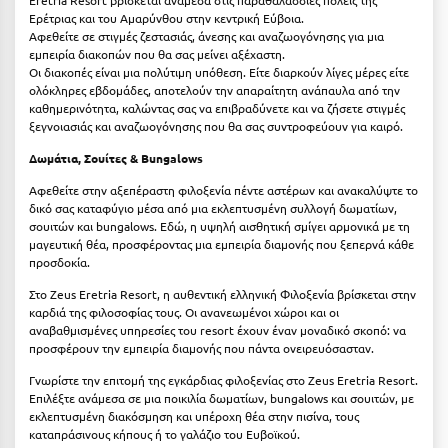
Ερέτριας και του Αμαρύνθου στην κεντρική Εύβοια.
Αφεθείτε σε στιγμές ζεστασιάς, άνεσης και αναζωογόνησης για μια
εμπειρία διακοπών που θα σας μείνει αξέχαστη.
Οι διακοπές είναι μια πολύτιμη υπόθεση. Είτε διαρκούν λίγες μέρες είτε
ολόκληρες εβδομάδες, αποτελούν την απαραίτητη ανάπαυλα από την
καθημερινότητα, καλώντας σας να επιβραδύνετε και να ζήσετε στιγμές
ξεγνοιασιάς και αναζωογόνησης που θα σας συντροφεύουν για καιρό.
Δωμάτια, Σουίτες & Bungalows
Αφεθείτε στην αξεπέραστη φιλοξενία πέντε αστέρων και ανακαλύψτε το
δικό σας καταφύγιο μέσα από μια εκλεπτυσμένη συλλογή δωματίων,
σουιτών και bungalows. Εδώ, η υψηλή αισθητική σμίγει αρμονικά με τη
μαγευτική θέα, προσφέροντας μια εμπειρία διαμονής που ξεπερνά κάθε
προσδοκία.
Στο Zeus Eretria Resort, η αυθεντική ελληνική Φιλοξενία βρίσκεται στην
καρδιά της φιλοσοφίας τους. Οι ανανεωμένοι χώροι και οι
αναβαθμισμένες υπηρεσίες του resort έχουν έναν μοναδικό σκοπό: να
προσφέρουν την εμπειρία διαμονής που πάντα ονειρευόσασταν.
Γνωρίστε την επιτομή της εγκάρδιας φιλοξενίας στο Zeus Eretria Resort.
Επιλέξτε ανάμεσα σε μια ποικιλία δωματίων, bungalows και σουιτών, με
εκλεπτυσμένη διακόσμηση και υπέροχη θέα στην πισίνα, τους
καταπράσινους κήπους ή το γαλάζιο του Ευβοϊκού.