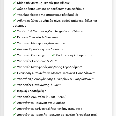
Φοινικούντα
Kids club για τους μικρούς μας φίλους
Χώρος δημιουργικής απασχόλησης για εφήβους
Χ
Υπαίθριο θέατρο για ατμοσφαιρικές βραδιές
Αθλητική ζώνη με γήπεδα τένις, padel, μπάσκετ, βόλεϊ και
Χαλκίδα
petanque
Υποδοχή & Υπηρεσίες Concierge όλο το 24ωρο
Χαλκιδική
Express Check-in & Check-out
Υπηρεσία Μεταφοράς Αποσκευών
Χανιά
Δωρεάν Πρόσβαση στο Διαδίκτυο
Χερσόνησος
Υπηρεσία Concierge
Καθημερινή Καθαριότητα
Υπηρεσίες Executive & VIP *
Χερσόνησος Άθως
Υπηρεσία Μεταφοράς από/προς Αεροδρόμιο *
Ενοικίαση Αυτοκινήτων, Μοτοσυκλετών & Ποδηλάτων *
Χίος
Υποστήριξη Διοργάνωσης Συνεδρίων & Εκδηλώσεων *
Χράνοι Μεσσηνίας
Υπηρεσίες Οργάνωσης Γάμων *
Ιατρική Υποστήριξη *
Ψ
Υπηρεσία Δωματίου (10:00 - 22:00)
Δυνατότητα Πρωινού στο Δωμάτιο
Ψαθόπυργος
Δυνατότητα Early Breakfast κατόπιν αιτήματος
Δυνατότητα Παροχής Πρωινού σε Πακέτο (Breakfast Box)