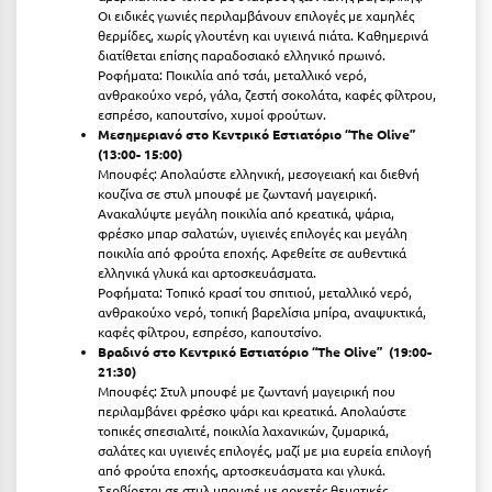
Οι ειδικές γωνιές περιλαμβάνουν επιλογές με χαμηλές
θερμίδες, χωρίς γλουτένη και υγιεινά πιάτα. Καθημερινά
διατίθεται επίσης παραδοσιακό ελληνικό πρωινό.
Ροφήματα: Ποικιλία από τσάι, μεταλλικό νερό,
ανθρακούχο νερό, γάλα, ζεστή σοκολάτα, καφές φίλτρου,
εσπρέσο, καπουτσίνο, χυμοί φρούτων.
Μεσημεριανό στο Κεντρικό Εστιατόριο “
The
Olive”
(13:00- 15:00)
Μπουφές: Απολαύστε ελληνική, μεσογειακή και διεθνή
κουζίνα σε στυλ μπουφέ με ζωντανή μαγειρική.
Ανακαλύψτε μεγάλη ποικιλία από κρεατικά, ψάρια,
φρέσκο μπαρ σαλατών, υγιεινές επιλογές και μεγάλη
ποικιλία από φρούτα εποχής. Αφεθείτε σε αυθεντικά
ελληνικά γλυκά και αρτοσκευάσματα.
Ροφήματα: Τοπικό κρασί του σπιτιού, μεταλλικό νερό,
ανθρακούχο νερό, τοπική βαρελίσια μπίρα, αναψυκτικά,
καφές φίλτρου, εσπρέσο, καπουτσίνο.
Βραδινό στο Κεντρικό Εστιατόριο “
The
Olive” (19:00-
21:30)
Μπουφές: Στυλ μπουφέ με ζωντανή μαγειρική που
περιλαμβάνει φρέσκο ψάρι και κρεατικά. Απολαύστε
τοπικές σπεσιαλιτέ, ποικιλία λαχανικών, ζυμαρικά,
σαλάτες και υγιεινές επιλογές, μαζί με μια ευρεία επιλογή
από φρούτα εποχής, αρτοσκευάσματα και γλυκά.
Σερβίρεται σε στυλ μπουφέ με αρκετές θεματικές