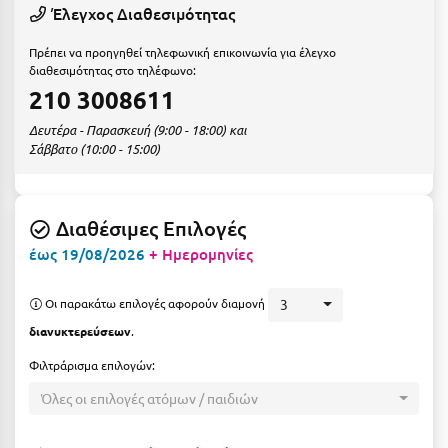
Ε
Έλεγχος Διαθεσιμότητας
Ελάτη Αρκαδίας
Πρέπει να προηγηθεί τηλεφωνική επικοινωνία για έλεγχο
διαθεσιμότητας στο τηλέφωνο:
Ελληνικό Αρκαδίας
210 3008611
Ελούντα Κρήτης
Δευτέρα - Παρασκευή (9:00 - 18:00) και
Σάββατο (10:00 - 15:00)
Ερέτρια
Ερμιόνη
Διαθέσιμες Επιλογές
Εύβοια
έως 19/08/2026
+ Ημερομηνίες
Ευρυτανία
Οι παρακάτω επιλογές αφορούν διαμονή
3
Ζ
διανυκτερεύσεων
.
Φιλτράρισμα επιλογών:
Ζαγοροχώρια
Όλες οι επιλογές ατόμων / παιδιών
Ζάκυνθος