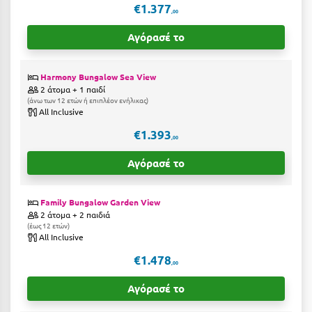
Λευκάδα
€1.377
,00
Λήμνος
Αγόρασέ το
Λίμνη Πλαστήρα
Harmony Bungalow Sea View
Λιτόχωρο
2 άτομα + 1 παιδί
άνω των 12 ετών ή επιπλέον ενήλικας
Λουτρά Πόζαρ
All Inclusive
€1.393
Λουτρά Υπάτης
,00
Λουτράκι
Αγόρασέ το
Λούτσα
Family Bungalow Garden View
2 άτομα + 2 παιδιά
Μ
έως 12 ετών
All Inclusive
Μάνη
€1.478
,00
Μαραθώνας Αττικής
Αγόρασέ το
Μαρώνεια