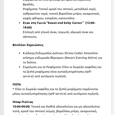
βραδιές.
Ροφήματα: Τοπικό κρασί του σπιτιού, μεταλλικό νερό,
ανθρακούχο νερό, τοπική βαρελίσια μπίρα, αναψυκτικά,
καφές φίλτρου, εσπρέσο, καπουτσίνο.
Σνακ στη Γωνιά “
Sweet
and
Salty
Corner” (12:00-
19:00)
Επιλογή από γλυκά σνακ, παγωτό, αλμυρά σνακ και
σάντουιτς.
Επιπλέον Σημειώσεις
Κώδικας Ενδυμασίας Δείπνου (Dress Code): Απαιτείται
επίσημη ενδυμασία θέρετρου (Resort Evening Attire) για
το δείπνο.
Σημείωση για τα Ροφήματα: Όλοι οι δωρεάν καφέδες και
τα ζεστά ροφήματα είναι αυτοεξυπηρέτησης (self-
service) από αυτόματο πωλητή.
ΠΟΤΑ
* Όλοι οι δωρεάν καφέδες και τα ζεστά ροφήματα παρέχονται
μέσω αυτοεξυπηρέτησης (self-service) από αυτόματο πωλητή.
Μπαρ Πισίνας
10:00-00:00:
Τοπικά και διεθνή αλκοολούχα και μη αλκοολούχα
ποτά, κρασί του σπιτιού (χύμα), βαρελίσια μπίρα, αναψυκτικά,