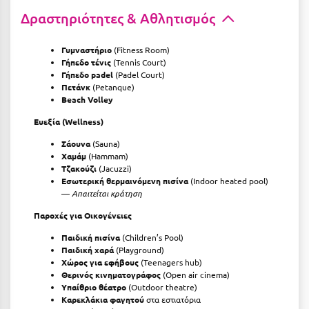
Δραστηριότητες & Αθλητισμός
Γυμναστήριο
(Fitness Room)
Γήπεδο τένις
(Tennis Court)
Γήπεδο padel
(Padel Court)
Πετάνκ
(Petanque)
Beach Volley
Ευεξία (Wellness)
Σάουνα
(Sauna)
Χαμάμ
(Hammam)
Τζακούζι
(Jacuzzi)
Εσωτερική θερμαινόμενη πισίνα
(Indoor heated pool)
—
Απαιτείται κράτηση
Παροχές για Οικογένειες
Παιδική πισίνα
(Children’s Pool)
Παιδική χαρά
(Playground)
Χώρος για εφήβους
(Teenagers hub)
Θερινός κινηματογράφος
(Open air cinema)
Υπαίθριο θέατρο
(Outdoor theatre)
Καρεκλάκια φαγητού
στα εστιατόρια