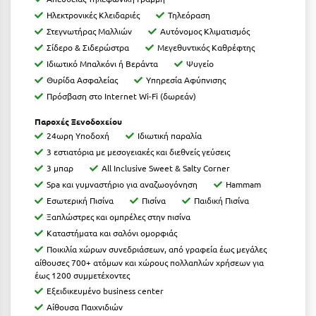
Τολό
Ηλεκτρονικές Κλειδαριές
Τηλεόραση
Τριζόνια Φωκίδος
Στεγνωτήρας Μαλλιών
Αυτόνομος Κλιματισμός
Σίδερο & Σιδερώστρα
Μεγεθυντικός Καθρέφτης
Τρίκαλα
Ιδιωτικό Μπαλκόνι ή Βεράντα
Ψυγείο
Θυρίδα Ασφαλείας
Υπηρεσία Αφύπνισης
Τρίκαλα Κορινθίας
Πρόσβαση στο Internet Wi-Fi (δωρεάν)
Τρίπολη
Παροχές Ξενοδοχείου
24ωρη Υποδοχή
Ιδιωτική παραλία
Τυρός
3 εστιατόρια με μεσογειακές και διεθνείς γεύσεις
3 μπαρ
All Inclusive Sweet & Salty Corner
Υ
Spa και γυμναστήριο για αναζωογόνηση
Hammam
Εσωτερική Πισίνα
Πισίνα
Παιδική Πισίνα
Ύδρα
Ξαπλώστρες και ομπρέλες στην πισίνα
Καταστήματα και σαλόνι ομορφιάς
Φ
Ποικιλία χώρων συνεδριάσεων, από γραφεία έως μεγάλες
αίθουσες 700+ ατόμων και χώρους πολλαπλών χρήσεων για
Φιλιατρά Μεσσηνίας
έως 1200 συμμετέχοντες
Εξειδικευμένο business center
Φλώρινα
Αίθουσα Παιχνιδιών