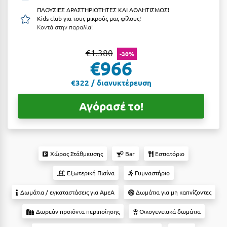
ΠΛΟΥΣΙΕΣ ΔΡΑΣΤΗΡΙΟΤΗΤΕΣ ΚΑΙ ΑΘΛΗΤΙΣΜΟΣ!
Αργολίδα
Ξενοδοχεία 3 Αστέρων
Kids club για τους μικρούς μας φίλους!
Κοντά στην παραλία!
Αριδαία
Ξενοδοχεία 4 Αστέρων
Αρκαδία
€1.380
Ξενοδοχεία 5 Αστέρων
-30%
€966
Αρκίτσα
Βίλες
€322 / διανυκτέρευση
Αρτέμιδα
Κρουαζιέρες
Αγόρασέ το!
Αρχαία Ολυμπία
Ενοικιαζόμενα Δωμάτια
Αστυπάλαια
Διαμερίσματα
Αττική
Studios
Χώρος Στάθμευσης
Bar
Εστιατόριο
Αχαΐα
Boutique Hotels
Εξωτερική Πισίνα
Γυμναστήριο
Ξενώνες
Β
Δωμάτια / εγκαταστάσεις για ΑμεΑ
Δωμάτια για μη καπνίζοντες
Camping
Δωρεάν προϊόντα περιποίησης
Οικογενειακά δωμάτια
Βansko