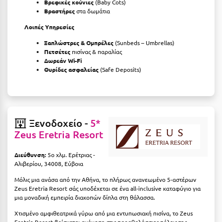
Βρεφικές κούνιες
(Baby Cots)
Βραστήρες
στα δωμάτια
Λοιπές Υπηρεσίες
Ξαπλώστρες & Ομπρέλες
(Sunbeds – Umbrellas)
Πετσέτες
πισίνας & παραλίας
Δωρεάν Wi-Fi
Θυρίδες ασφαλείας
(Safe Deposits)
Ξενοδοχείο -
5*
Zeus Eretria Resort
Διεύθυνση:
5o χλμ. Ερέτριας -
Αλιβερίου, 34008, Εύβοια
Μόλις μια ανάσα από την Αθήνα, το πλήρως ανανεωμένο 5-αστέρων
Zeus Eretria Resort σάς υποδέχεται σε ένα all-inclusive καταφύγιο για
μια μοναδική εμπειρία διακοπών δίπλα στη θάλασσα.
Χτισμένο αμφιθεατρικά γύρω από μια εντυπωσιακή πισίνα, το Zeus
Eretria Resort βρίσκεται ανάμεσα στις παραθαλάσσιες πόλεις της