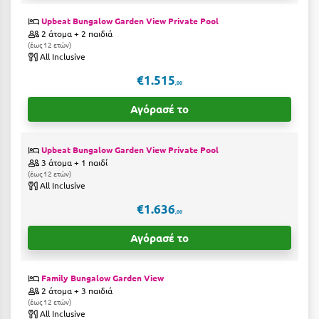
Upbeat Bungalow Garden View Private Pool
Ξυλόκαστρο
2 άτομα + 2 παιδιά
έως 12 ετών
All Inclusive
Ο
€1.515
,00
Ορεινή Αρκαδία
Αγόρασέ το
Ορεινή Ναυπακτία
Upbeat Bungalow Garden View Private Pool
Π
3 άτομα + 1 παιδί
έως 12 ετών
Πάλαιρος
All Inclusive
€1.636
Παξοί
,00
Αγόρασέ το
Παραλία Κατερίνης
Παραλία Λιτοχώρου
Family Bungalow Garden View
2 άτομα + 3 παιδιά
Παράλιο Άστρος
έως 12 ετών
All Inclusive