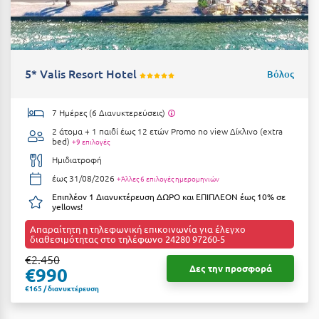
Καρδίτσα
Κάρπαθος
Καρπενήσι
5* Valis Resort Hotel
Βόλος
Κάρυστος
Κάσος
7 Ημέρες (6 Διανυκτερεύσεις)
2 άτομα + 1 παιδί έως 12 ετών
Promo no view Δίκλινο (extra
Κασσάνδρα
bed)
+9 επιλογές
Ημιδιατροφή
Καστοριά
έως 31/08/2026
+Άλλες 6 επιλογές ημερομηνιών
Κατερίνη
Επιπλέον 1 Διανυκτέρευση ΔΩΡΟ και ΕΠΙΠΛΕΟΝ έως 10% σε
yellows!
Κέα - Τζιά
Απαραίτητη η τηλεφωνική επικοινωνία για έλεγχο
διαθεσιμότητας στο τηλέφωνο 24280 97260-5
Κερατέα
€2.450
Δες την προσφορά
€990
Κέρκυρα
€165 / διανυκτέρευση
Κεφαλονιά