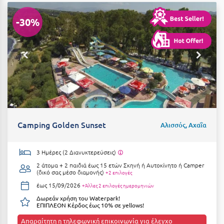
-30%
Camping Golden Sunset
Αλισσός, Αχαΐα
3 Ημέρες (2 Διανυκτερεύσεις)
2 άτομα + 2 παιδιά έως 15 ετών
Σκηνή ή Αυτοκίνητο ή Camper
(δικό σας μέσο διαμονής)
+2 επιλογές
έως 15/09/2026
+Άλλες 2 επιλογές ημερομηνιών
Δωρεάν χρήση του Waterpark!
ΕΠΙΠΛΕΟΝ Κέρδος έως 10% σε yellows!
Απαραίτητη η τηλεφωνική επικοινωνία για έλεγχο