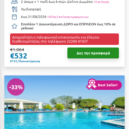
2 άτομα + 1 παιδί έως 6 ετών
Δίκλινο Δωμάτιο
+2 επιλογές
Ημιδιατροφή
έως 31/08/2026
+Άλλες 3 επιλογές ημερομηνιών
Επιπλέον 1 Διανυκτέρευση ΔΩΡΟ και ΕΠΙΠΛΕΟΝ έως 10% σε
yellows!
Απαραίτητη η τηλεφωνική επικοινωνία για έλεγχο
διαθεσιμότητας στο τηλέφωνο 22260 41437
€1.064
Δες την προσφορά
€532
€133 / διανυκτέρευση
-33%