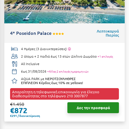
Φοινικούντα
Χ
Χαλκίδα
Λεπτοκαρυά
4* Poseidon Palace
Πιερίας
Χαλκιδική
4 Ημέρες (3 Διανυκτερεύσεις)
Χανιά
2 άτομα + 2 παιδιά έως 13 ετών
Δίκλινο Δωμάτιο
+1 επιλογές
Χερσόνησος
All Inclusive
έως 31/08/2026
+Άλλες 2 επιλογές ημερομηνιών
Χερσόνησος Άθως
AQUA PARK με
ΝΕΡΟΤΣΟΥΛΗΘΡΕΣ
ΕΠΙΠΛΕΟΝ Κέρδος έως 10% σε yellows!
Χίος
Απαραίτητη η τηλεφωνική επικοινωνία για έλεγχο
Χράνοι Μεσσηνίας
διαθεσιμότητας στο τηλέφωνο 210 3007877
€1.450
Ψ
Δες την προσφορά
€872
€291 / διανυκτέρευση
Ψαθόπυργος