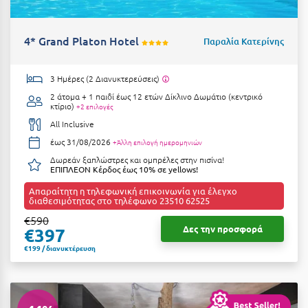
4* Grand Platon Hotel
Παραλία Κατερίνης
3 Ημέρες (2 Διανυκτερεύσεις)
2 άτομα + 1 παιδί έως 12 ετών
Δίκλινο Δωμάτιο (κεντρικό
κτίριο)
+2 επιλογές
All Inclusive
έως 31/08/2026
+Άλλη επιλογή ημερομηνιών
Δωρεάν ξαπλώστρες και ομπρέλες στην πισίνα!
ΕΠΙΠΛΕΟΝ Κέρδος έως 10% σε yellows!
Απαραίτητη η τηλεφωνική επικοινωνία για έλεγχο
διαθεσιμότητας στο τηλέφωνο 23510 62525
€590
Δες την προσφορά
€397
€199 / διανυκτέρευση