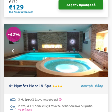
€172
Δες την προσφορά
€129
€65 / διανυκτέρευση
-42%
4* Nymfes Hotel & Spa
Λουτρά Πόζαρ
3 Ημέρες (2 Διανυκτερεύσεις)
2 άτομα + 1 παιδί έως 3 ετών
Superior Δίκλινο Δωμάτιο
+2 επιλογές