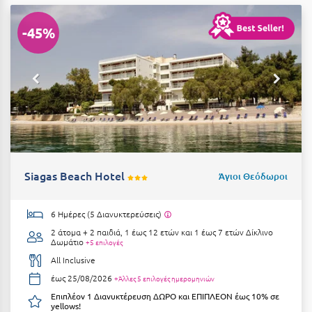
Κοζάνη
-45%
Κοκκώνι Κορινθίας
Κομοτηνή
Κόνιτσα
Κόρινθος
Κορώνη
Κουρούτα Ηλείας
Siagas Beach Hotel
Άγιοι Θεόδωροι
Κουφονήσια
6 Ημέρες (5 Διανυκτερεύσεις)
Κρήτη
2 άτομα + 2 παιδιά, 1 έως 12 ετών και 1 έως 7 ετών
Δίκλινο
Δωμάτιο
+5 επιλογές
Κρουαζιέρες
All Inclusive
Κύθηρα
έως 25/08/2026
+Άλλες 5 επιλογές ημερομηνιών
Επιπλέον 1 Διανυκτέρευση ΔΩΡΟ και ΕΠΙΠΛΕΟΝ έως 10% σε
Κυλλήνη
yellows!