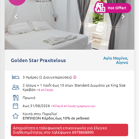
Aγία Μαρίνα,
Golden Star Praxitelous
Αίγινα
3 Ημέρες (2 Διανυκτερεύσεις)
2 άτομα + 1 παιδί έως 10 ετών
Standard Δωμάτιο με Κing Size
Kρεβάτι
+6 επιλογές
Πρωινό
έως 31/08/2026
+Άλλες 6 επιλογές ημερομηνιών
Κοντά στην Παραλία!
ΕΠΙΠΛΕΟΝ Κέρδος έως 10% σε yellows!
Απαραίτητη η τηλεφωνική επικοινωνία για έλεγχο
διαθεσιμότητας στο τηλέφωνο 6978868890