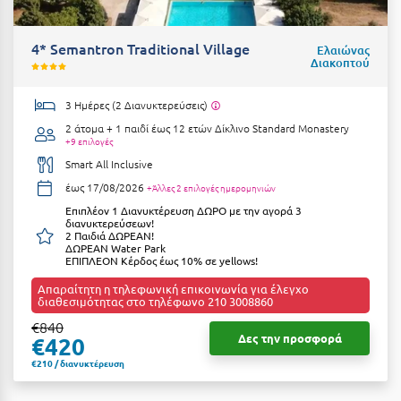
Suites
Βόλος
Βραχάτι Κορινθίας
4* Semantron Traditional Village
Ελαιώνας
Διακοπτού
Βυτίνα
Δες όλες τις προσφορές
3 Ημέρες (2 Διανυκτερεύσεις)
Γ
Δες όλα τα πακέτα διακοπών
2 άτομα + 1 παιδί έως 12 ετών
Δίκλινο Standard Monastery
+9 επιλογές
Γαλαξiδι
Smart All Inclusive
έως 17/08/2026
+Άλλες 2 επιλογές ημερομηνιών
Γλυφάδα
Επιπλέον 1 Διανυκτέρευση ΔΩΡΟ με την αγορά 3
διανυκτερεύσεων!
Γρεβενά
2 Παιδιά ΔΩΡΕΑΝ!
ΔΩΡΕΑΝ Water Park
ΕΠΙΠΛΕΟΝ Κέρδος έως 10% σε yellows!
Γύθειο
Απαραίτητη η τηλεφωνική επικοινωνία για έλεγχο
διαθεσιμότητας στο τηλέφωνο 210 3008860
Δ
€840
Δες την προσφορά
€420
Δελφοί
€210 / διανυκτέρευση
Διακοπτό