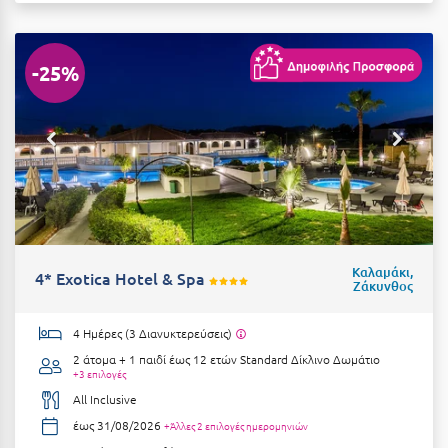
Σαμοθράκη
Σάμος
-25%
Σαντορίνη
Σέριφος
Σέρρες
Σιθωνία
Σίκινος
Καλαμάκι,
Σίφνος
4* Exotica Hotel & Spa
Ζάκυνθος
Σκαφιδιά Ηλείας
4 Ημέρες (3 Διανυκτερεύσεις)
Σκιάθος
2 άτομα + 1 παιδί έως 12 ετών
Standard Δίκλινο Δωμάτιο
+3 επιλογές
Σκόπελος
All Inclusive
έως 31/08/2026
+Άλλες 2 επιλογές ημερομηνιών
Σκύρος