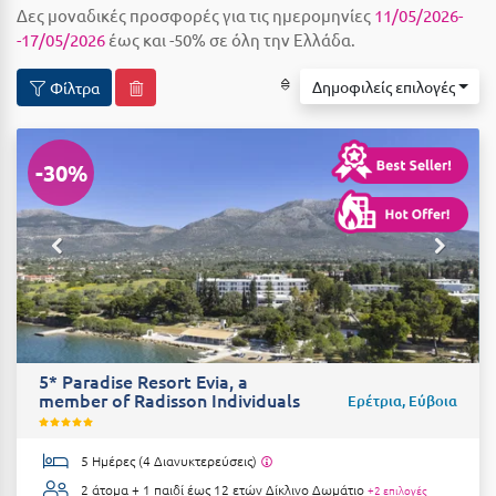
Δες μοναδικές προσφορές για τις ημερομηνίες
11/05/2026-
Αιδηψός
ΤΎΠΟΣ ΔΙΑΤΡΟΦΉΣ
-17/05/2026
έως και -50% σε όλη την Ελλάδα.
Διαμονή Μόνο
Αλεξανδρούπολη
Δημοφιλείς επιλογές
Φίλτρα
Πρωινό
Αλισσός Αχαΐας
Ημιδιατροφή
Αλόννησος
-30%
Ημιδιατροφή + Ποτά
Αμαλιάδα
Πλήρης Διατροφή
Αμάρυνθος
All Inclusive
Αμοργός
Ένα Γεύμα
Αμφίκλεια
Δύο Γεύματα + Ποτά
Ανάβυσσος
5* Paradise Resort Evia, a
Άνδρος
member of Radisson Individuals
Ερέτρια, Εύβοια
ΤΎΠΟΣ ΚΑΤΑΛΎΜΑΤΟΣ
Αντίπαρος
Ξενοδοχεία 1 Αστέρι
5 Ημέρες (4 Διανυκτερεύσεις)
Αράχωβα
Ξενοδοχεία 2 Αστέρων
2 άτομα + 1 παιδί έως 12 ετών
Δίκλινο Δωμάτιο
+2 επιλογές