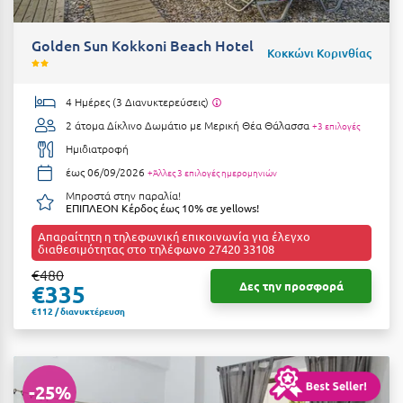
Golden Sun Kokkoni Beach Hotel
Κοκκώνι Κορινθίας
4 Ημέρες (3 Διανυκτερεύσεις)
2 άτομα
Δίκλινο Δωμάτιο με Μερική Θέα Θάλασσα
+3 επιλογές
Ημιδιατροφή
έως 06/09/2026
+Άλλες 3 επιλογές ημερομηνιών
Μπροστά στην παραλία!
ΕΠΙΠΛΕΟΝ Κέρδος έως 10% σε yellows!
Απαραίτητη η τηλεφωνική επικοινωνία για έλεγχο
διαθεσιμότητας στο τηλέφωνο 27420 33108
€480
Δες την προσφορά
€335
€112 / διανυκτέρευση
-25%