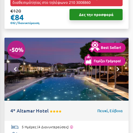
διαθεσιμότητας στο τηλέφωνο 210 3008860
€120
Δες την προσφορά
€84
€42 / διανυκτέρευση
-50%
4* Altamar Hotel
Πευκί, Εύβοια
5 Ημέρες (4 Διανυκτερεύσεις)