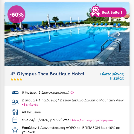
Ε
-60%
Ελάτη Αρκαδίας
Ελληνικό Αρκαδίας
Ελούντα Κρήτης
Ερέτρια
Ερμιόνη
Εύβοια
4* Olympus Thea Boutique Hotel
Πλαταμώνας
Πιερίας
Ευρυτανία
6 Ημέρες (5 Διανυκτερεύσεις)
Ζ
2 άτομα + 1 παιδί έως 12 ετών
Δίκλινο Δωμάτιο Mountain View
+5 επιλογές
Ζαγοροχώρια
All Inclusive
έως 24/08/2026, για 5 νύχτες
+Άλλες 6 επιλογές ημερομηνιών
Ζάκυνθος
Επιπλέον 1 Διανυκτέρευση ΔΩΡΟ και ΕΠΙΠΛΕΟΝ έως 10% σε
yellows!