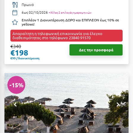
Πρωινό
έως 02/10/2026
+Άλλες 2 επιλογές ημερομηνιών
Επιπλέον 1 Διανυκτέρευση ΔΩΡΟ και ΕΠΙΠΛΕΟΝ έως 10% σε
yellows!
Απαραίτητη η τηλεφωνική επικοινωνία για έλεγχο
διαθεσιμότητας στο τηλέφωνο 23840 91570
€340
Δες την προσφορά
€198
€99 / διανυκτέρευση
-15%