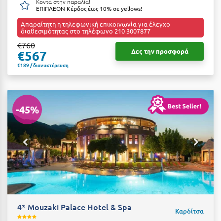
Κοντά στην παραλία!
ΕΠΙΠΛΕΟΝ Κέρδος έως 10% σε yellows!
Σούνιο
Απαραίτητη η τηλεφωνική επικοινωνία για έλεγχο
Σπάρτη
διαθεσιμότητας στο τηλέφωνο 210 3007877
€760
Σπέτσες
Δες την προσφορά
€567
Σποράδες
€189 / διανυκτέρευση
Σύβοτα
Σύμη
-45%
Σύρος
Σχοινούσα
Τ
Τζουμέρκα
Τήνος
4* Mouzaki Palace Hotel & Spa
Καρδίτσα