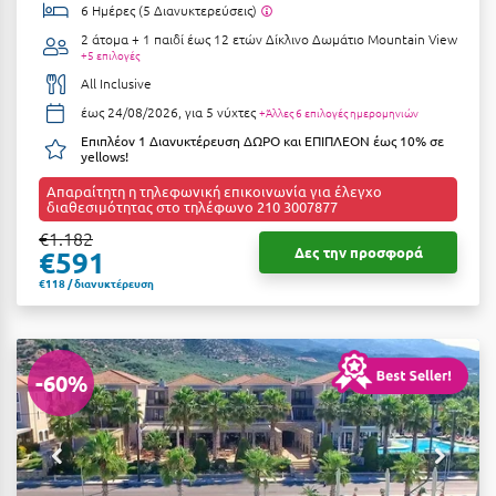
6 Ημέρες (5 Διανυκτερεύσεις)
Ιωάννινα
2 άτομα + 1 παιδί έως 12 ετών
Δίκλινο Δωμάτιο Mountain View
+5 επιλογές
Κ
All Inclusive
έως 24/08/2026, για 5 νύχτες
+Άλλες 6 επιλογές ημερομηνιών
Καβάλα
Επιπλέον 1 Διανυκτέρευση ΔΩΡΟ και ΕΠΙΠΛΕΟΝ έως 10% σε
yellows!
Καλάβρυτα
Απαραίτητη η τηλεφωνική επικοινωνία για έλεγχο
Καλαμάτα
διαθεσιμότητας στο τηλέφωνο 210 3007877
€1.182
Κάλαμος
Δες την προσφορά
€591
€118 / διανυκτέρευση
Καλαμπάκα
Κάλυμνος
Καμένα Βούρλα
-60%
Καρδάμαινα
Καρδαμύλη