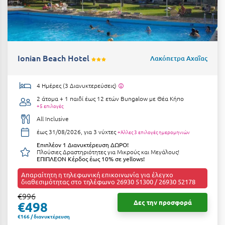
Πόρος
Πόρτο Χέλι
Πρέβεζα
Ionian Beach Hotel
Λακόπετρα Αχαΐας
Πύλος
Πύργος
4 Ημέρες (3 Διανυκτερεύσεις)
2 άτομα + 1 παιδί έως 12 ετών
Bungalow με Θέα Κήπο
Ρ
+5 επιλογές
All Inclusive
Ρέθυμνο
έως 31/08/2026, για 3 νύχτες
+Άλλες 3 επιλογές ημερομηνιών
Επιπλέον 1 Διανυκτέρευση ΔΩΡΟ!
Ρίο
Πλούσιες Δραστηριότητες για Μικρούς και Μεγάλους!
ΕΠΙΠΛΕΟΝ Κέρδος έως 10% σε yellows!
Ρόδος
Απαραίτητη η τηλεφωνική επικοινωνία για έλεγχο
διαθεσιμότητας στο τηλέφωνο 26930 51300 / 26930 52178
Σ
€996
Δες την προσφορά
€498
Σαλαμίνα
€166 / διανυκτέρευση