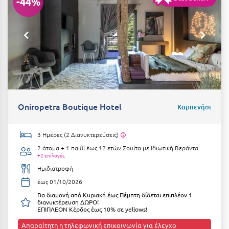
-44%
Oniropetra Boutique Hotel
Καρπενήσι
3 Ημέρες (2 Διανυκτερεύσεις)
2 άτομα + 1 παιδί έως 12 ετών
Σουίτα με Ιδιωτική Βεράντα
+2 επιλογές
Ημιδιατροφή
έως 01/10/2026
Για διαμονή από Κυριακή έως Πέμπτη δίδεται επιπλέον 1
διανυκτέρευση ΔΩΡΟ!
ΕΠΙΠΛΕΟΝ Κέρδος έως 10% σε yellows!
Απαραίτητη η τηλεφωνική επικοινωνία για έλεγχο