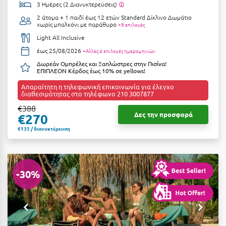
Λευκάδα
3 Ημέρες (2 Διανυκτερεύσεις)
2 άτομα + 1 παιδί έως 12 ετών
Standard Δίκλινο Δωμάτιο
Λήμνος
χωρίς μπαλκόνι με παράθυρο
+9 επιλογές
Light All Inclusive
Λίμνη Πλαστήρα
έως 25/08/2026
+Άλλες 4 επιλογές ημερομηνιών
Λιτόχωρο
Δωρεάν Ομπρέλες και Ξαπλώστρες στην Πισίνα!
ΕΠΙΠΛΕΟΝ Κέρδος έως 10% σε yellows!
Λουτρά Πόζαρ
Απαραίτητη η τηλεφωνική επικοινωνία για έλεγχο
διαθεσιμότητας στο τηλέφωνο 210 3007877
Λουτρά Υπάτης
€388
Δες την προσφορά
€270
Λουτράκι
€135 / διανυκτέρευση
Λούτσα
Μ
-30%
Μάνη
Μαραθώνας Αττικής
Μαρώνεια