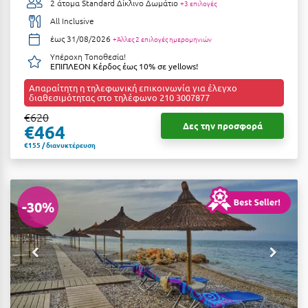
2 άτομα
Standard Δίκλινο Δωμάτιο
+3 επιλογές
All Inclusive
έως 31/08/2026
+Άλλες 2 επιλογές ημερομηνιών
Υπέροχη Τοποθεσία!
ΕΠΙΠΛΕΟΝ Κέρδος έως 10% σε yellows!
Απαραίτητη η τηλεφωνική επικοινωνία για έλεγχο
διαθεσιμότητας στο τηλέφωνο 210 3007877
€620
Δες την προσφορά
€464
€155 / διανυκτέρευση
-30%