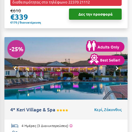
διαθεσιμότητας στο τηλέφωνο 22370 21112
€610
Δες την προσφορά
€339
€170 / διανυκτέρευση
-25%
4* Keri Village & Spa
Κερί, Ζάκυνθος
4 Ημέρες (3 Διανυκτερεύσεις)