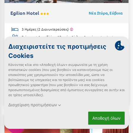
Egilion Hotel
Νέα Στύρα, Εύβοια
3 Ημέρες (2 Διανυκτερεύσεις)
2 άτομα + 1 παιδί έως 12 ετών
Δίκλινο Δωμάτιο
+1 επιλογές
Ημιδιατροφή
έως 31/08/2026
+Άλλη επιλογή ημερομηνιών
Κοντά σε παραλία!
ΕΠΙΠΛΕΟΝ Κέρδος έως 10% σε yellows!
Απαραίτητη η τηλεφωνική επικοινωνία για έλεγχο
διαθεσιμότητας στο τηλέφωνο 6976448471 / 22240 41204
€224
Δες την προσφορά
€190
€95 / διανυκτέρευση
-50%