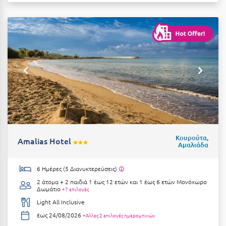
Μυστράς
Μυτιλήνη
Ν
Νάξος
Νάουσα
Ναυπακτία
Κουρούτα,
Amalias Hotel
Ναύπλιο
Αμαλιάδα
Νέα Μάκρη
6 Ημέρες (5 Διανυκτερεύσεις)
Νέα Στύρα Εύβοιας
2 άτομα + 2 παιδιά 1 έως 12 ετών και 1 έως 6 ετών
Μονόχωρο
Δωμάτιο
+7 επιλογές
Νέοι Πόροι Πιερίας
Light All Inclusive
έως 24/08/2026
+Άλλες 2 επιλογές ημερομηνιών
Ξ