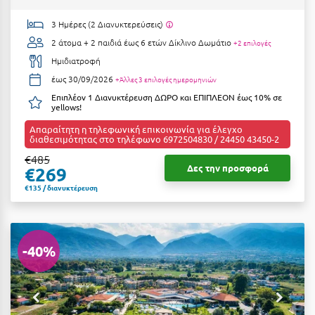
Τολό
3 Ημέρες (2 Διανυκτερεύσεις)
Τριζόνια Φωκίδος
2 άτομα + 2 παιδιά έως 6 ετών
Δίκλινο Δωμάτιο
+2 επιλογές
Τρίκαλα
Ημιδιατροφή
έως 30/09/2026
+Άλλες 3 επιλογές ημερομηνιών
Τρίκαλα Κορινθίας
Επιπλέον 1 Διανυκτέρευση ΔΩΡΟ και ΕΠΙΠΛΕΟΝ έως 10% σε
yellows!
Τρίπολη
Απαραίτητη η τηλεφωνική επικοινωνία για έλεγχο
Τυρός
διαθεσιμότητας στο τηλέφωνο 6972504830 / 24450 43450-2
€485
Δες την προσφορά
€269
Υ
€135 / διανυκτέρευση
Ύδρα
Φ
-40%
Φιλιατρά Μεσσηνίας
Φλώρινα