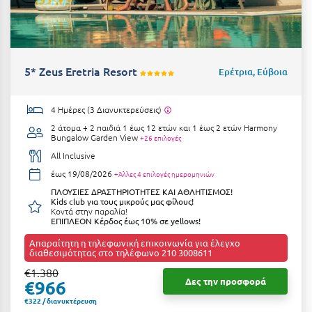
Μεθώνη
Μεσολόγγι
5* Zeus Eretria Resort
Ερέτρια, Εύβοια
Μεσσηνία
Μετέωρα
4 Ημέρες (3 Διανυκτερεύσεις)
Μέτσοβο
2 άτομα + 2 παιδιά 1 έως 12 ετών και 1 έως 2 ετών
Harmony
Bungalow Garden View
+26 επιλογές
Μήλος
All Inclusive
έως 19/08/2026
+Άλλες 4 επιλογές ημερομηνιών
Μονεμβασιά
ΠΛΟΥΣΙΕΣ ΔΡΑΣΤΗΡΙΟΤΗΤΕΣ ΚΑΙ ΑΘΛΗΤΙΣΜΟΣ!
Kids club για τους μικρούς μας φίλους!
Μουζάκι
Κοντά στην παραλία!
ΕΠΙΠΛΕΟΝ Κέρδος έως 10% σε yellows!
Μπαλί Κρήτης
Απαραίτητη η τηλεφωνική επικοινωνία για έλεγχο
διαθεσιμότητας στο τηλέφωνο 210 3008611
Μπάνσκο
€1.380
Δες την προσφορά
€966
Μπούκα Μεσσηνίας
€322 / διανυκτέρευση
Μύκονος