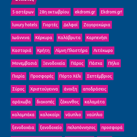
5 αστέρων
28η οκτωβρίου
ekdromi.gr
Ekdromi.gr!
luxury hotels
Γιορτές
Δελφοί
Ζαγοροχώρια
Ιωάννινα
Κέρκυρα
Καλάβρυτα
Καρπενήσι
Καστοριά
Κρήτη
Λίμνη Πλαστήρα
Λιτόχωρο
Μονεμβασιά
Ξενοδοχεία
Πάρος
Πάσχα
Πήλιο
Πιερία
Προσφορές
Πόρτο Χέλι
Σεπτέμβριος
Σύρος
Χριστούγεννα
άνοιξη
αποδράσεις
αράχωβα
διακοπές
ζάκυνθος
καλαμάτα
καλαμπάκα
καλοκαίρι
νάυπλιο
ναύπλιο
ξενοδοχέια
ξενοδοχείο
πελοπόννησος
προσφορά