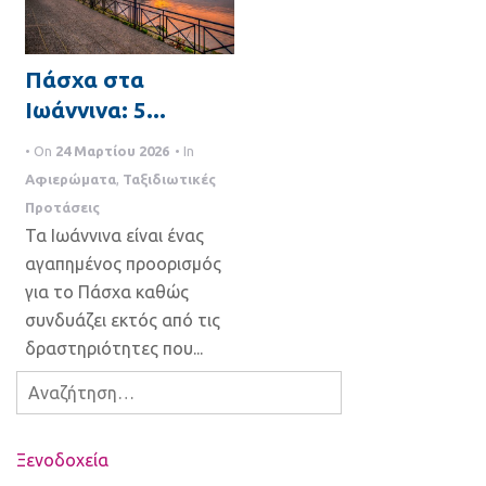
a
t
Πάσχα στα
i
Ιωάννινα: 5...
o
• On
24 Μαρτίου 2026
• In
n
Αφιερώματα
,
Ταξιδιωτικές
Προτάσεις
Τα Ιωάννινα είναι ένας
αγαπημένος προορισμός
για το Πάσχα καθώς
συνδυάζει εκτός από τις
δραστηριότητες που...
Αναζήτηση
για:
Ξενοδοχεία