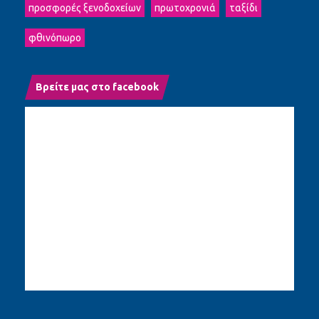
προσφορές ξενοδοχείων
πρωτοχρονιά
ταξίδι
φθινόπωρο
Βρείτε μας στο facebook