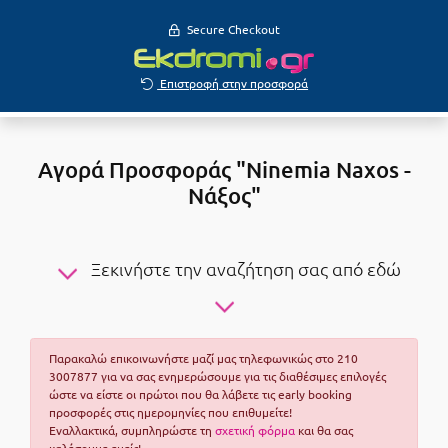
Secure Checkout
Επιστροφή στην προσφορά
Αγορά Προσφοράς "Ninemia Naxos -
Νάξος"
Ξεκινήστε την αναζήτηση σας από εδώ
Παρακαλώ επικοινωνήστε μαζί μας τηλεφωνικώς στο 210
3007877 για να σας ενημερώσουμε για τις διαθέσιμες επιλογές
ώστε να είστε οι πρώτοι που θα λάβετε τις early booking
προσφορές στις ημερομηνίες που επιθυμείτε!
Εναλλακτικά, συμπληρώστε τη
σχετική φόρμα
και θα σας