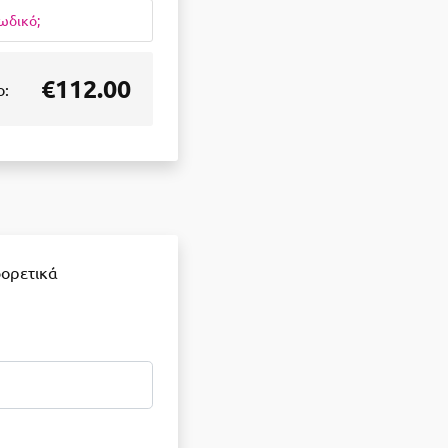
ωδικό;
€112.00
ο:
φορετικά