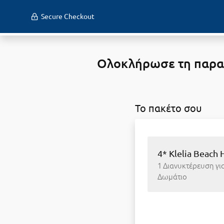
Secure Checkout
Ολοκλήρωσε τη παραγγ
To πακέτο σου
4* Klelia Beach
1 Διανυκτέρευση για 
Δωμάτιο