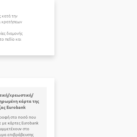
 κατά την
μα κρατήσεων
νίες διαμονής
ο πεδίο και
τική/χρεωστική/
ηρωμένη κάρτα της
ζας Eurobank
ροφή στο ποσό που
 με κάρτες Eurobank
υμμετέχουν στο
μμα επιβράβευσης