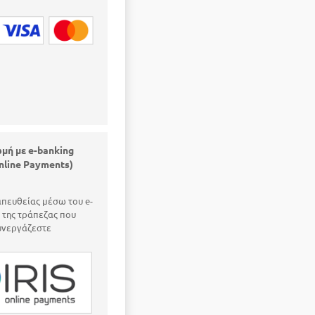
μή με e-banking
online Payments)
πευθείας μέσω του e-
 της τράπεζας που
υνεργάζεστε