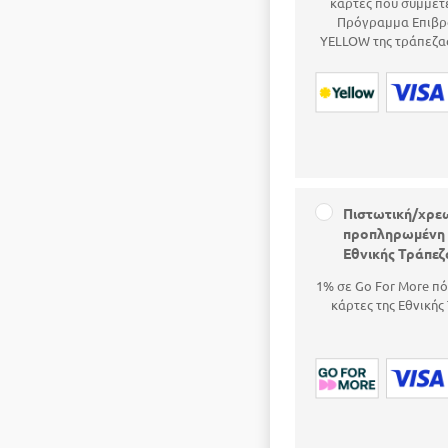
κάρτες που συμμετ
Πρόγραμμα Επιβρ
YELLOW της τράπεζας
Πιστωτική/χρε
προπληρωμένη 
Εθνικής Τράπεζ
1% σε Go For More πό
κάρτες της Εθνικής