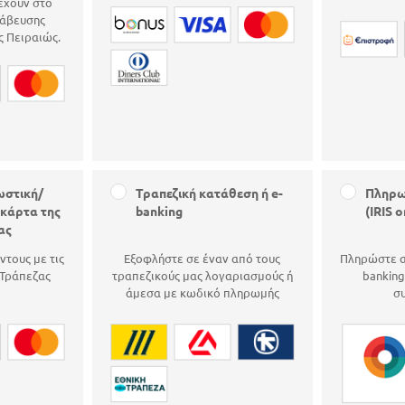
έχουν στο
άβευσης
 Πειραιώς.
ωστική/
Τραπεζική κατάθεση ή e-
Πληρω
κάρτα της
banking
(IRIS 
ας
ντους με τις
Εξοφλήστε σε έναν από τους
Πληρώστε α
 Τράπεζας
τραπεζικούς μας λογαριασμούς ή
banking
άμεσα με κωδικό πληρωμής
σ