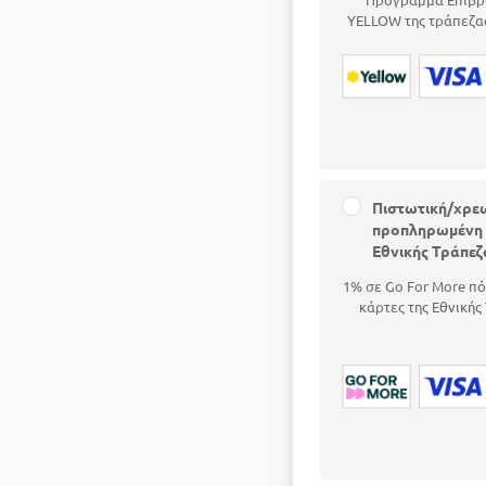
YELLOW της τράπεζας
Πιστωτική/χρε
προπληρωμένη 
Εθνικής Τράπεζ
1% σε Go For More πό
κάρτες της Εθνικής