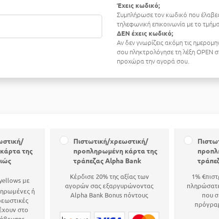
Έχεις κωδικό;
Συμπλήρωσε τον κωδικό που έλαβες
τηλεφωνική επικοινωνία με το τμή
ΔΕΝ έχεις κωδικό;
Αν δεν γνωρίζεις ακόμη τις ημερομη
σου πληκτρολόγησε τη λέξη OPEN στ
προχώρα την αγορά σου.
ωστική/
Πιστωτική/χρεωστική/
Πιστω
κάρτα της
προπληρωμένη κάρτα της
προπλ
αιώς
τράπεζας Alpha Bank
τράπε
Κέρδισε 20% της αξίας των
1% €πιστ
yellows με
αγορών σας εξαργυρώνοντας
πληρώσατε
ληρωμένες ή
Alpha Bank Bonus πόντους
που σ
ρεωστικές
πρόγρα
έχουν στο
άβευσης