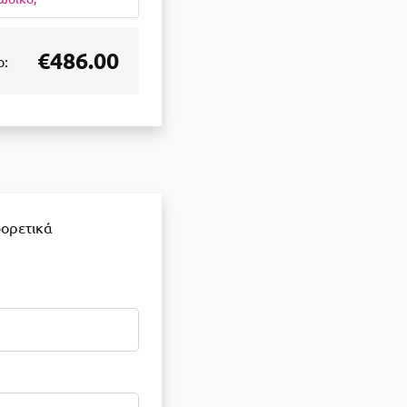
€486.00
ο:
φορετικά