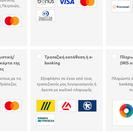
 Πειραιώς.
ωστική/
Τραπεζική κατάθεση ή e-
Πληρω
κάρτα της
banking
(IRIS 
ας
ντους με τις
Εξοφλήστε σε έναν από τους
Πληρώστε α
 Τράπεζας
τραπεζικούς μας λογαριασμούς ή
banking
άμεσα με κωδικό πληρωμής
σ