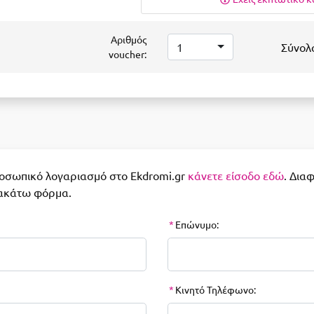
Αριθμός
1
Σύνολ
voucher:
ροσωπικό λογαριασμό στο Ekdromi.gr
κάνετε είσοδο εδώ
. Δια
ακάτω φόρμα.
*
Επώνυμο:
*
Κινητό Τηλέφωνο: