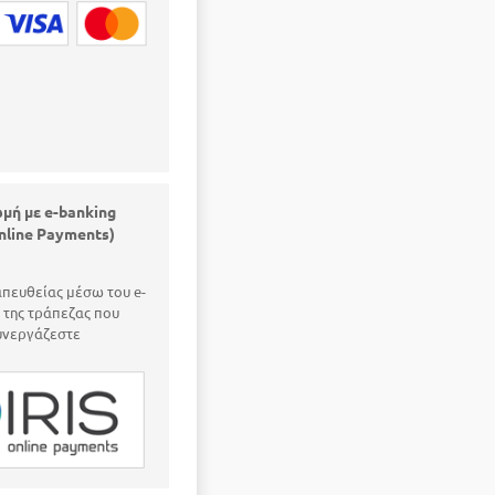
μή με e-banking
online Payments)
πευθείας μέσω του e-
 της τράπεζας που
υνεργάζεστε