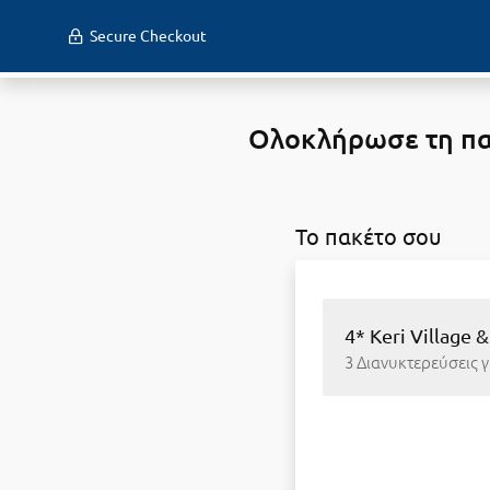
Secure Checkout
Ολοκλήρωσε τη παρα
To πακέτο σου
4* Keri Village 
3 Διανυκτερεύσεις γ