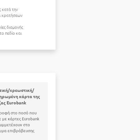
 κατά την
μα κρατήσεων
νίες διαμονής
ο πεδίο και
τική/χρεωστική/
ηρωμένη κάρτα της
ζας Eurobank
ροφή στο ποσό που
 με κάρτες Eurobank
υμμετέχουν στο
μμα επιβράβευσης