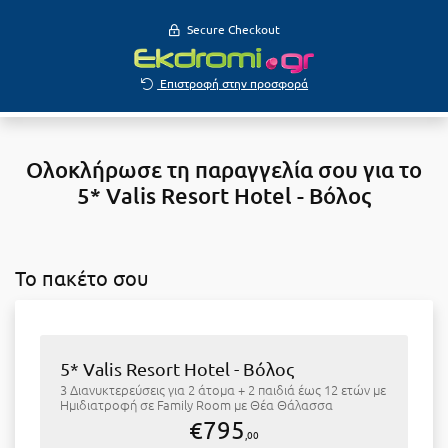
Secure Checkout
Επιστροφή στην προσφορά
Ολοκλήρωσε τη παραγγελία σου για το
5* Valis Resort Hotel - Βόλος
To πακέτο σου
5* Valis Resort Hotel - Βόλος
3 Διανυκτερεύσεις για 2 άτομα + 2 παιδιά έως 12 ετών με
Ημιδιατροφή σε Family Room με Θέα Θάλασσα
€795
,00