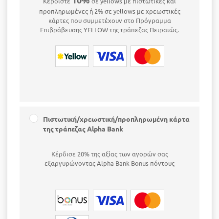
Κερδίστε
σε yellows με πιστωτικές και
προπληρωμένες ή 2% σε yellows με χρεωστικές
κάρτες που συμμετέχουν στο Πρόγραμμα
Επιβράβευσης YELLOW της τράπεζας Πειραιώς.
Πιστωτική/χρεωστική/προπληρωμένη κάρτα
της τράπεζας Alpha Bank
Κέρδισε 20% της αξίας των αγορών σας
εξαργυρώνοντας Alpha Bank Bonus πόντους