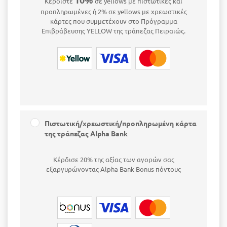
Κερδίστε
σε yellows με πιστωτικές και
προπληρωμένες ή 2% σε yellows με χρεωστικές
κάρτες που συμμετέχουν στο Πρόγραμμα
Επιβράβευσης YELLOW της τράπεζας Πειραιώς.
Πιστωτική/χρεωστική/προπληρωμένη κάρτα
της τράπεζας Alpha Bank
Κέρδισε 20% της αξίας των αγορών σας
εξαργυρώνοντας Alpha Bank Bonus πόντους