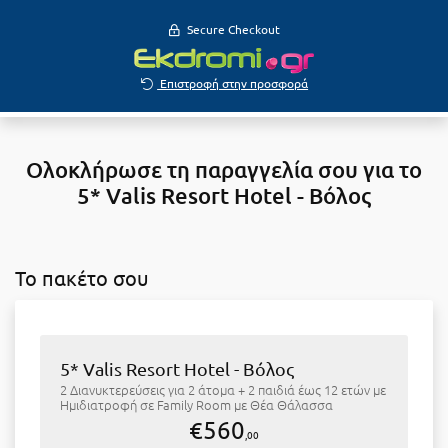
Secure Checkout
Επιστροφή στην προσφορά
Ολοκλήρωσε τη παραγγελία σου για το
5* Valis Resort Hotel - Βόλος
To πακέτο σου
5* Valis Resort Hotel - Βόλος
2 Διανυκτερεύσεις για 2 άτομα + 2 παιδιά έως 12 ετών με
Ημιδιατροφή σε Family Room με Θέα Θάλασσα
€560
,00