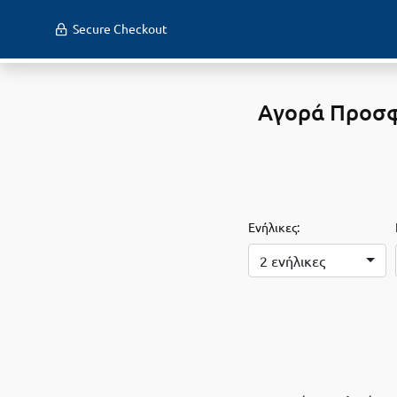
Secure Checkout
Αγορά Προσφο
Ενήλικες:
2 ενήλικες