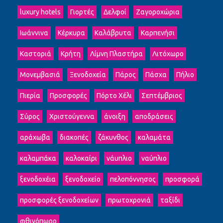
luxury hotels
Γιορτές
Δελφοί
Ζαγοροχώρια
Ιωάννινα
Κέρκυρα
Καλάβρυτα
Καρπενήσι
Καστοριά
Κρήτη
Λίμνη Πλαστήρα
Λιτόχωρο
Μονεμβασιά
Ξενοδοχεία
Πάρος
Πάσχα
Πήλιο
Πιερία
Προσφορές
Πόρτο Χέλι
Σεπτέμβριος
Σύρος
Χριστούγεννα
άνοιξη
αποδράσεις
αράχωβα
διακοπές
ζάκυνθος
καλαμάτα
καλαμπάκα
καλοκαίρι
νάυπλιο
ναύπλιο
ξενοδοχέια
ξενοδοχείο
πελοπόννησος
προσφορά
προσφορές ξενοδοχείων
πρωτοχρονιά
ταξίδι
φθινόπωρο