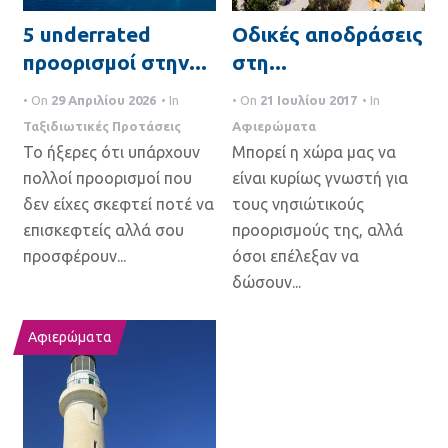
a
5 underrated
Οδικές αποδράσεις
t
προορισμοί στην...
στη...
i
• On
29 Απριλίου 2026
• In
• On
21 Ιουλίου 2017
• In
o
Ταξιδιωτικές Προτάσεις
Αφιερώματα
Το ήξερες ότι υπάρχουν
Μπορεί η χώρα μας να
n
πολλοί προορισμοί που
είναι κυρίως γνωστή για
δεν είχες σκεφτεί ποτέ να
τους νησιώτικούς
επισκεφτείς αλλά σου
προορισμούς της, αλλά
προσφέρουν...
όσοι επέλεξαν να
δώσουν...
Αφιερώματα