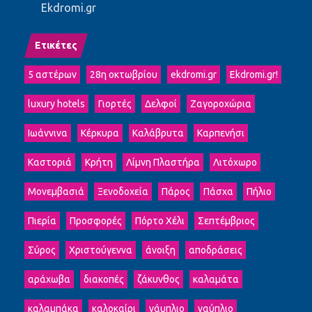
Ekdromi.gr
Ετικέτες
5 αστέρων
28η οκτωβρίου
ekdromi.gr
Ekdromi.gr!
luxury hotels
Γιορτές
Δελφοί
Ζαγοροχώρια
Ιωάννινα
Κέρκυρα
Καλάβρυτα
Καρπενήσι
Καστοριά
Κρήτη
Λίμνη Πλαστήρα
Λιτόχωρο
Μονεμβασιά
Ξενοδοχεία
Πάρος
Πάσχα
Πήλιο
Πιερία
Προσφορές
Πόρτο Χέλι
Σεπτέμβριος
Σύρος
Χριστούγεννα
άνοιξη
αποδράσεις
αράχωβα
διακοπές
ζάκυνθος
καλαμάτα
καλαμπάκα
καλοκαίρι
νάυπλιο
ναύπλιο