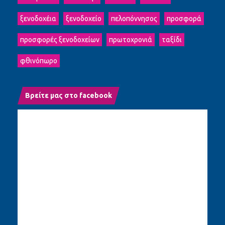
ξενοδοχέια
ξενοδοχείο
πελοπόννησος
προσφορά
προσφορές ξενοδοχείων
πρωτοχρονιά
ταξίδι
φθινόπωρο
Βρείτε μας στο facebook