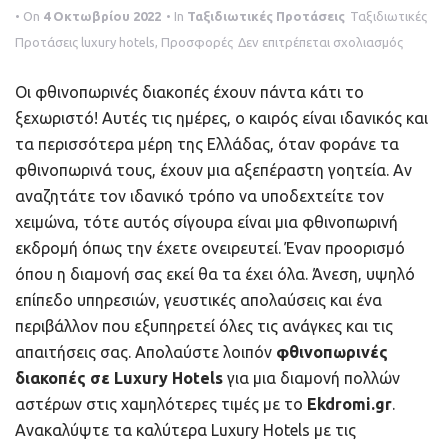
• On
4 Οκτωβρίου 2022
• In
Ταξιδιωτικές Προτάσεις
Ταξιδιωτικές
a
στο
Προτάσεις
luxury hotels
,
Προσφορές
Δεν επιτρέπεται σχολιασμός
t
Φθινοπ
i
Οι φθινοπωρινές διακοπές έχουν πάντα κάτι το
διακοπ
ξεχωριστό! Αυτές τις ημέρες, ο καιρός είναι ιδανικός και
o
σε
τα περισσότερα μέρη της Ελλάδας, όταν φοράνε τα
Luxury
n
φθινοπωρινά τους, έχουν μια αξεπέραστη γοητεία. Αν
Hotels
αναζητάτε τον ιδανικό τρόπο να υποδεχτείτε τον
χειμώνα, τότε αυτός σίγουρα είναι μια φθινοπωρινή
εκδρομή όπως την έχετε ονειρευτεί. Έναν προορισμό
όπου η διαμονή σας εκεί θα τα έχει όλα. Άνεση, υψηλό
επίπεδο υπηρεσιών, γευστικές απολαύσεις και ένα
περιβάλλον που εξυπηρετεί όλες τις ανάγκες και τις
απαιτήσεις σας. Απολαύστε λοιπόν
φθινοπωρινές
διακοπές σε Luxury Hotels
για μια διαμονή πολλών
αστέρων στις χαμηλότερες τιμές με το
Ekdromi.gr
.
Ανακαλύψτε τα καλύτερα Luxury Hotels με τις