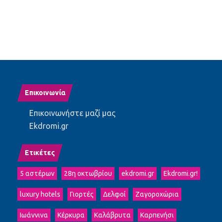
Επικοινωνία
Επικοινωνήστε μαζί μας
Ekdromi.gr
Ετικέτες
5 αστέρων
28η οκτωβρίου
ekdromi.gr
Ekdromi.gr!
luxury hotels
Γιορτές
Δελφοί
Ζαγοροχώρια
Ιωάννινα
Κέρκυρα
Καλάβρυτα
Καρπενήσι