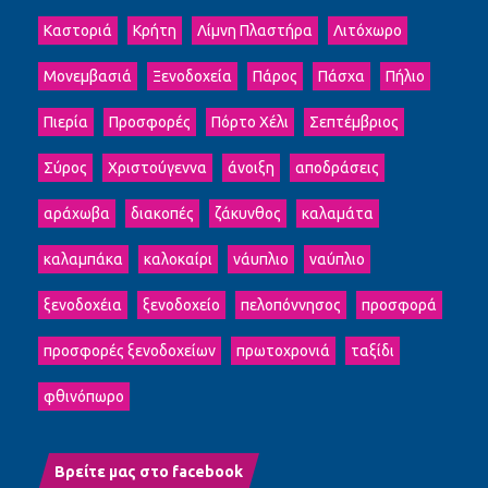
Καστοριά
Κρήτη
Λίμνη Πλαστήρα
Λιτόχωρο
Μονεμβασιά
Ξενοδοχεία
Πάρος
Πάσχα
Πήλιο
Πιερία
Προσφορές
Πόρτο Χέλι
Σεπτέμβριος
Σύρος
Χριστούγεννα
άνοιξη
αποδράσεις
αράχωβα
διακοπές
ζάκυνθος
καλαμάτα
καλαμπάκα
καλοκαίρι
νάυπλιο
ναύπλιο
ξενοδοχέια
ξενοδοχείο
πελοπόννησος
προσφορά
προσφορές ξενοδοχείων
πρωτοχρονιά
ταξίδι
φθινόπωρο
Βρείτε μας στο facebook