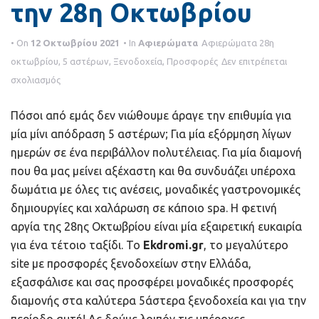
την 28η Οκτωβρίου
a
t
• On
12 Οκτωβρίου 2021
• In
Αφιερώματα
Αφιερώματα
28η
i
οκτωβρίου
,
5 αστέρων
,
Ξενοδοχεία
,
Προσφορές
Δεν επιτρέπεται
στο
σχολιασμός
o
Προσφορές
n
Πόσοι από εμάς δεν νιώθουμε άραγε την επιθυμία για
5
μία μίνι απόδραση 5 αστέρων; Για μία εξόρμηση λίγων
αστέρων
ημερών σε ένα περιβάλλον πολυτέλειας. Για μία διαμονή
την
που θα μας μείνει αξέχαστη και θα συνδυάζει υπέροχα
28η
δωμάτια με όλες τις ανέσεις, μοναδικές γαστρονομικές
Οκτωβρίου
δημιουργίες και χαλάρωση σε κάποιο spa. Η φετινή
αργία της 28ης Οκτωβρίου είναι μία εξαιρετική ευκαιρία
για ένα τέτοιο ταξίδι. Το
Ekdromi.gr
, το μεγαλύτερο
site με προσφορές ξενοδοχείων στην Ελλάδα,
εξασφάλισε και σας προσφέρει μοναδικές προσφορές
διαμονής στα καλύτερα 5άστερα ξενοδοχεία και για την
περίοδο αυτή! Ας δούμε λοιπόν τις υπέροχες