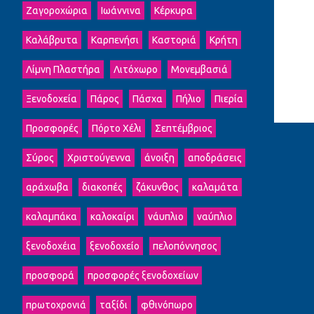
Ζαγοροχώρια
Ιωάννινα
Κέρκυρα
Καλάβρυτα
Καρπενήσι
Καστοριά
Κρήτη
Λίμνη Πλαστήρα
Λιτόχωρο
Μονεμβασιά
Ξενοδοχεία
Πάρος
Πάσχα
Πήλιο
Πιερία
Προσφορές
Πόρτο Χέλι
Σεπτέμβριος
Σύρος
Χριστούγεννα
άνοιξη
αποδράσεις
αράχωβα
διακοπές
ζάκυνθος
καλαμάτα
καλαμπάκα
καλοκαίρι
νάυπλιο
ναύπλιο
ξενοδοχέια
ξενοδοχείο
πελοπόννησος
προσφορά
προσφορές ξενοδοχείων
πρωτοχρονιά
ταξίδι
φθινόπωρο