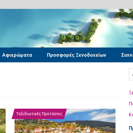
Αφιερώματα
Προσφορές Ξενοδοχείων
Συχν
Α
γι
Ξ
Π
Ταξιδιωτικές Προτάσεις
Κ
Π