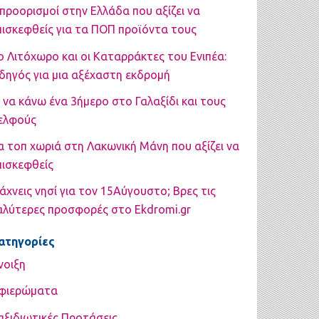
 προορισμοί στην Ελλάδα που αξίζει να
πισκεφθείς για τα ΠΟΠ προϊόντα τους
ο Λιτόχωρο και οι Καταρράκτες του Ενιπέα:
δηγός για μια αξέχαστη εκδρομή
ι να κάνω ένα 3ήμερο στο Γαλαξίδι και τους
ελφούς
α τοπ χωριά στη Λακωνική Μάνη που αξίζει να
πισκεφθείς
άχνεις νησί για τον 15Αύγουστο; Βρες τις
αλύτερες προσφορές στο Ekdromi.gr
ατηγορίες
νοιξη
φιερώματα
αξιδιωτικές Προτάσεις