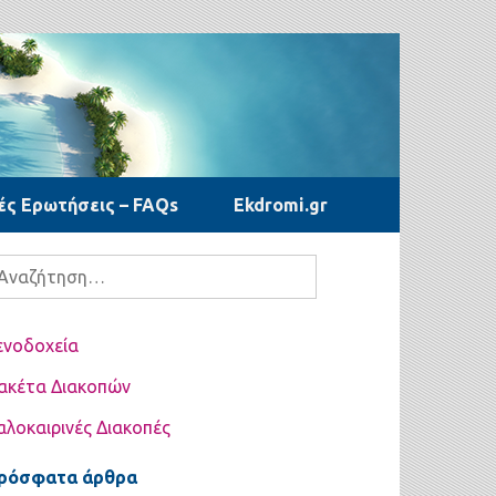
ές Ερωτήσεις – FAQs
Ekdromi.gr
ναζήτηση
α:
ενοδοχεία
ακέτα Διακοπών
αλοκαιρινές Διακοπές
ρόσφατα άρθρα