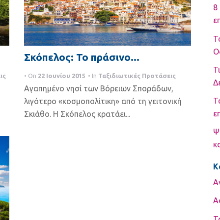
8
ε
Τ
Ο
Σκόπελος: Το πράσινο...
Τ
ις
• On
22 Ιουνίου 2015
• In
Ταξιδιωτικές Προτάσεις
Δ
Αγαπημένο νησί των Βόρειων Σποράδων,
Τ
λιγότερο «κοσμοπολίτικη» από τη γειτονική
ε
Σκιάθο. Η Σκόπελος κρατάει...
Ψ
κ
K
Α
Α
Τ