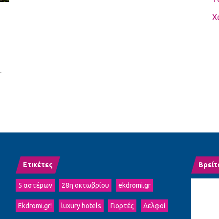
Χ
.
Ετικέτες
Βρείτ
5 αστέρων
28η οκτωβρίου
ekdromi.gr
Ekdromi.gr!
luxury hotels
Γιορτές
Δελφοί