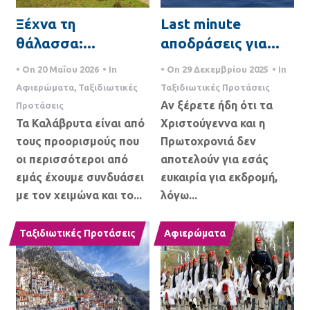
a
Ξέχνα τη
Last minute
t
θάλασσα:...
αποδράσεις για...
i
• On
20 Μαΐου 2026
• In
• On
29 Δεκεμβρίου 2025
• In
o
Αφιερώματα
,
Ταξιδιωτικές
Ταξιδιωτικές Προτάσεις
Αν ξέρετε ήδη ότι τα
n
Προτάσεις
Τα Καλάβρυτα είναι από
Χριστούγεννα και η
τους προορισμούς που
Πρωτοχρονιά δεν
οι περισσότεροι από
αποτελούν για εσάς
εμάς έχουμε συνδυάσει
ευκαιρία για εκδρομή,
με τον χειμώνα και το...
λόγω...
Ταξιδιωτικές Προτάσεις
Αφιερώματα