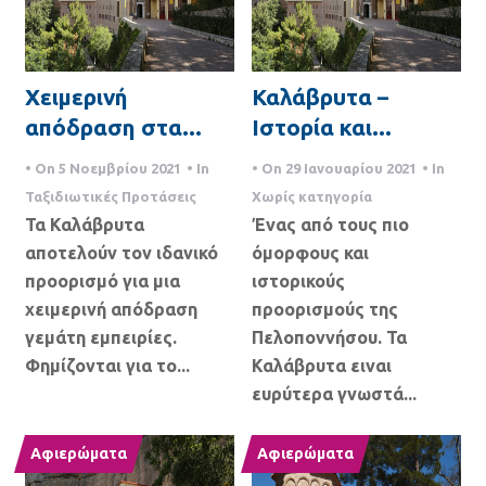
Χειμερινή
Καλάβρυτα –
απόδραση στα...
Ιστορία και...
• On
5 Νοεμβρίου 2021
• In
• On
29 Ιανουαρίου 2021
• In
Ταξιδιωτικές Προτάσεις
Χωρίς κατηγορία
Τα Καλάβρυτα
Ένας από τους πιο
αποτελούν τον ιδανικό
όμορφους και
προορισμό για μια
ιστορικούς
χειμερινή απόδραση
προορισμούς της
γεμάτη εμπειρίες.
Πελοποννήσου. Τα
Φημίζονται για το...
Καλάβρυτα ειναι
ευρύτερα γνωστά...
Αφιερώματα
Αφιερώματα