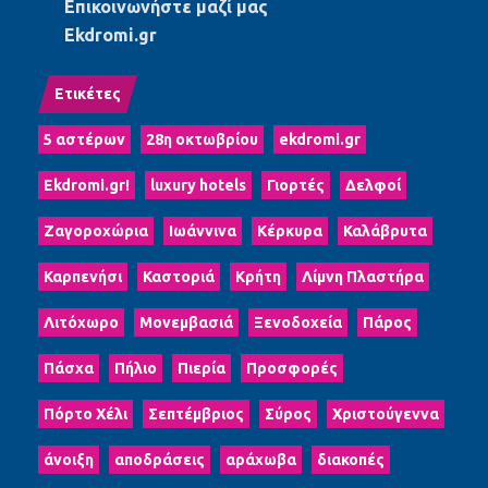
Επικοινωνήστε μαζί μας
Ekdromi.gr
Ετικέτες
5 αστέρων
28η οκτωβρίου
ekdromi.gr
Ekdromi.gr!
luxury hotels
Γιορτές
Δελφοί
Ζαγοροχώρια
Ιωάννινα
Κέρκυρα
Καλάβρυτα
Καρπενήσι
Καστοριά
Κρήτη
Λίμνη Πλαστήρα
Λιτόχωρο
Μονεμβασιά
Ξενοδοχεία
Πάρος
Πάσχα
Πήλιο
Πιερία
Προσφορές
Πόρτο Χέλι
Σεπτέμβριος
Σύρος
Χριστούγεννα
άνοιξη
αποδράσεις
αράχωβα
διακοπές