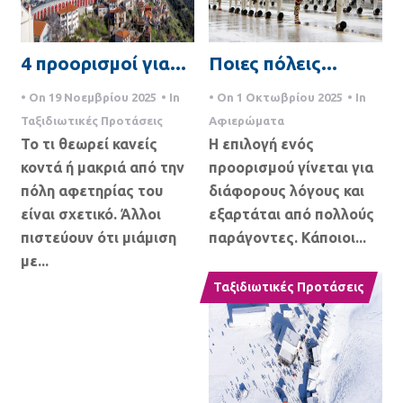
4 προορισμοί για...
Ποιες πόλεις...
• On
19 Νοεμβρίου 2025
• In
• On
1 Οκτωβρίου 2025
• In
Ταξιδιωτικές Προτάσεις
Αφιερώματα
Το τι θεωρεί κανείς
H επιλογή ενός
κοντά ή μακριά από την
προορισμού γίνεται για
πόλη αφετηρίας του
διάφορους λόγους και
είναι σχετικό. Άλλοι
εξαρτάται από πολλούς
πιστεύουν ότι μιάμιση
παράγοντες. Κάποιοι...
με...
Ταξιδιωτικές Προτάσεις