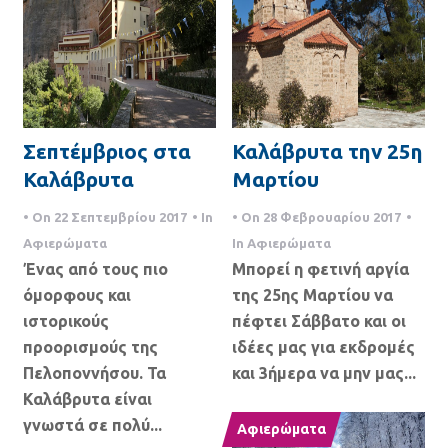
Σεπτέμβριος στα
Καλάβρυτα την 25η
Καλάβρυτα
Μαρτίου
• On
22 Σεπτεμβρίου 2017
• In
• On
28 Φεβρουαρίου 2017
•
Αφιερώματα
In
Αφιερώματα
Ένας από τους πιο
Μπορεί η φετινή αργία
όμορφους και
της 25ης Μαρτίου να
ιστορικούς
πέφτει Σάββατο και οι
προορισμούς της
ιδέες μας για εκδρομές
Πελοποννήσου. Τα
και 3ήμερα να μην μας...
Καλάβρυτα είναι
γνωστά σε πολύ...
Αφιερώματα