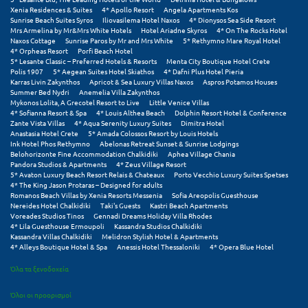
Xenia Residences & Suites
4* Apollo Resort
Angela Apartments Kos
Σούνιο
Sunrise Beach Suites Syros
Iliovasilema Hotel Naxos
4* Dionysos Sea Side Resort
Mrs Armelina by Mr&Mrs White Hotels
Hotel Ariadne Skyros
4* On The Rocks Hotel
Σπάρτη
Naxos Cottage
Sunrise Paros by Mr and Mrs White
5* Rethymno Mare Royal Hotel
4* Orpheas Resort
Porfi Beach Hotel
5* Lesante Classic – Preferred Hotels & Resorts
Menta City Boutique Hotel Crete
Σπέτσες
Polis 1907
5* Aegean Suites Hotel Skiathos
4* Dafni Plus Hotel Pieria
Karras Livin Zakynthos
Apricot & Sea Luxury Villas Naxos
Aspros Potamos Houses
Σποράδες
Summer Bed Nydri
Anemelia Villa Zakynthos
Mykonos Lolita, A Grecotel Resort to Live
Little Venice Villas
4* Sofianna Resort & Spa
4* Louis Althea Beach
Dolphin Resort Hotel & Conference
Σύβοτα
Zante Vista Villas
4* Aqua Serenity Luxury Suites
Dimitra Hotel
Anastasia Hotel Crete
5* Amada Colossos Resort by Louis Hotels
Σύμη
Ink Hotel Phos Rethymno
Abelonas Retreat Sunset & Sunrise Lodgings
Belohorizonte Fine Accommodation Chalkidiki
Aphea Village Chania
Pandora Studios & Apartments
4* Zeus Village Resort
Σύρος
5* Avaton Luxury Beach Resort Relais & Chateaux
Porto Vecchio Luxury Suites Spetses
4* The King Jason Protaras – Designed for adults
Σχοινούσα
Romanos Beach Villas by Xenia Resorts Messenia
Sofia Areopolis Guesthouse
Nereides Hotel Chalkidiki
Taki's Guests
Kastri Beach Apartments
Voreades Studios Tinos
Gennadi Dreams Holiday Villa Rhodes
4* Lila Guesthouse Ermoupoli
Kassandra Studios Chalkidiki
Τ
Kassandra Villas Chalkidiki
Melidron Stylish Hotel & Apartments
4* Alleys Boutique Hotel & Spa
Anessis Hotel Thessaloniki
4* Opera Blue Hotel
Τζουμέρκα
Όλα τα ξενοδοχεία
Τήνος
Όλοι οι προορισμοί