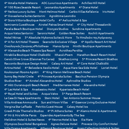
Πόρος
4* Amalia Hotel Meteora
ADG Luxurious Apartments
Achilles Hill Hotel
4* 100 Rizes Seaside Resort
Leonardos Apartments
4* Diana Hotel
4* Neikos Luxury Suites
Mont Helmos Hotel
Garbis Villas Kefalonia
Iris Hotel
Πόρτο Χέλι
4* Iliovasilema Suites Santorini
Agroktima Leonidio
4* Siora Vittoria Boutique Hotel Corfu
4* Aelius Hotel & Spa
Πρέβεζα
Semiramis Guesthouse
Airotel Patras Smart Hotel
4* City Hotel Thessaloniki
Paralia Beach Boutique Hotel
Dionysis Studios
Sunshine Apartments
Acqua Vatos Santorini
Saronis Hotel
Golden Rose Suites
Kochili Apartments
Πύλος
Hotel Ntinas
5* Absolute Mykonos Suites & More
Το Μπαλκόνι της Αγόριανης
4* A For Art Hotel Thassos
Searocks Exclusive Village
4* Apollo Resort Art Hotel
Πύργος
Οικολογικός Ξενώνας «Philothea»
Manos Syros
Minthi Boutique Apartments
4* Alexandra Beach Thassos Spa Resort
Acrothea Perdika
Mirabilia Boutique Hotel Chalkidiki
Ithaca's Poem
Marathon Beach Resort Hotel
Gera's Olive Grove (Elaionas Tis Geras)
Skiathos Living
5* Princess Resort Skiathos
Ρ
Racconto Boutique Design Hotel
Galaxy Art Hotel
4* Core Hotel Chalkidiki
Artina Hotel
4* Belvedere Aeolis Hotel
Aqua Mare Sea Side Hotel
Loriet Hotel
Koukounari Rooms Agistri
4* King Maron Wellness Beach Hotel
Ρέθυμνο
Sunny Bay Hotel Crete
4* Princess Kyniska Suites
Bacchus Pension Olympia
Studios River
4* Airotel Alexandros Hotel
Aphrodite Studios
Ρίο
4* Akti Ouranoupoli Beach Resort
Mediterranee Hotel
Alexandra Hotel
4* Las Hotel & Spa
Anastassiou Hotel
Kyparissia Beach Hotel
4* Royal Hotel and Suites
Acqua Vatos
5* Parga Beach Resort
Ρόδος
La Casa Di Napa Apartments
Steni Hotel
San Antonio Summer House
Villa Andreas Ammoudia
Sun and Moon Villas
4* Essence Living Exclusive Hotel
Vergina Star Lefkada
Petritis Guest House
Galaxy Hotel Ios
Σ
Greek Pride Themelis Studios
4* Pi Athens Suites
4* Alamis Hotel & Apartments
4* Mr & Mrs White Paros
Esperides Apartments By The Sea
Melidron Hotel & Suites Naxos
4* Nevros Hotel & Spa
Ilia Mare
Σαλαμίνα
Olympios Zeus Hotel Bungalows
Agnes Deluxe Hotel
Preveza City Comfort Hotel
Villa Orama Apartments
Athens 4 Boutique Hotel
Anais Collection Hotels & Suites