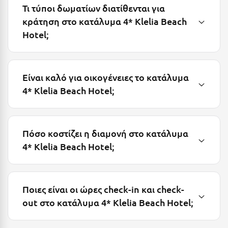
Τι τύποι δωματίων διατίθενται για
Μυστράς
κράτηση στο κατάλυμα 4* Klelia Beach
Hotel;
Μυτιλήνη
Ν
Είναι καλό για οικογένειες το κατάλυμα
Νάξος
4* Klelia Beach Hotel;
Νάουσα
Ναυπακτία
Πόσο κοστίζει η διαμονή στο κατάλυμα
Ναύπλιο
4* Klelia Beach Hotel;
Νέα Μάκρη
Νέα Στύρα Εύβοιας
Ποιες είναι οι ώρες check-in και check-
Νέοι Πόροι Πιερίας
out στο κατάλυμα 4* Klelia Beach Hotel;
Ξ