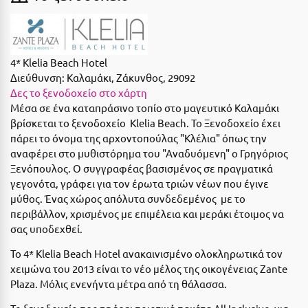
Ε
Ελάτη Αρκαδίας
Ελληνικό Αρκαδίας
4* Klelia Beach Hotel
Διεύθυνση:
Καλαμάκι, Ζάκυνθος, 29092
Ελούντα Κρήτης
Δες το ξενοδοχείο στο χάρτη
Μέσα σε ένα καταπράσινο τοπίο στο μαγευτικό Καλαμάκι
Ερέτρια
βρίσκεται το ξενοδοχείο Klelia Beach. Το Ξενοδοχείο έχει
πάρει το όνομα της αρχοντοπούλας "Κλέλια" όπως την
Ερμιόνη
αναφέρει στο μυθιστόρημα του "Αναδυόμενη" ο Γρηγόριος
Εύβοια
Ξενόπουλος. Ο συγγραφέας βασισμένος σε πραγματικά
γεγονότα, γράφει για τον έρωτα τριών νέων που έγινε
Ευρυτανία
μύθος. Ένας χώρος απόλυτα συνδεδεμένος με το
περιβάλλον, χρισμένος με επιμέλεια και μεράκι έτοιμος να
Ζ
σας υποδεxθεί.
Το 4* Klelia Beach Hotel ανακαινισμένο ολοκληρωτικά τον
Ζαγοροχώρια
χειμώνα του 2013 είναι το νέο μέλος της οικογένειας Zante
Ζάκυνθος
Plaza.
Μόλις ενενήντα μέτρα από τη θάλασσα.