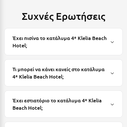
Μεθώνη
Συχνές Ερωτήσεις
Μεσολόγγι
Μεσσηνία
Έχει πισίνα το κατάλυμα 4* Klelia Beach
Μετέωρα
Hotel;
Μέτσοβο
Μήλος
Τι μπορεί να κάνει κανείς στο κατάλυμα
Μονεμβασιά
4* Klelia Beach Hotel;
Μουζάκι
Μπαλί Κρήτης
Έχει εστιατόριο το κατάλυμα 4* Klelia
Μπάνσκο
Beach Hotel;
Μπούκα Μεσσηνίας
Μύκονος