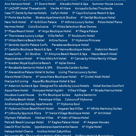
Σαμοθράκη
Ano Kampos Hotel
31 Doors Hotel
Alexakis Hotel & Spa
Summer House Louisa
5* LAZART Hotel Thessaloniki
Verde Al Mare
Acropolis Suites Troulanda
Casa 77 Zante by Karras Hotels
Gefyri Hotel
5* Cayo Exclusive Resort & Spa
Σάμος
5* Porto Kea Suites
Stratos Apartments & Studios
4* SanSal Boutique Hotel
New York Hotel
4* Achillion Palace
5* Athina Luxury Suites
Polos Hotel Paros
Σαντορίνη
Hermes Hotel
Gizis Exclusive
5* Mitsis Selection Blue Domes
5* Plaza Resort Hotel
4* Argo Boutique Hotel
4* Flegra Palace
4* Thermesea Luxury Lodge
Villa Nefeli
5* Koukoumi Hotel
Σέριφος
5* Mitsis Ramira Beach Hotel
Artina Nuovo
5* Mykonos Princess
5* Sentido Apollo Palace Corfu
Paraskevas Boutique Hotel
Σέρρες
5* Castello Boutique Resort & Spa
4* Harma Boutique Hotel
Makis Inn Resort
Anasa Corfu
Eri Studios
5* Almyros Beach Resort & Spa
Naxos Beach Hotel
Hippocampus Hotel
4* Kos Aktis Art Hotel
4* Canvas by Mitsis Family Village
Σιθωνία
5* Kresten Royal Euphoria Resort
4* Aplai Dome
4* Rocabella Santorini Hotel & SPA
Elounda Garden Suites
Σίκινος
5* Alexandros Palace Hotel & Suites
Living Theros Luxury Suites
Alexis Hotel Chania
4* Lena Mare Boutique Hotel
4* Civitel Akali Hotel
Mariya Art Living
Aqua Blu Boutique Hotel & Spa
Σίφνος
5* Asterion Suites & Spa - Designed for adults by Louis Hotels
Hotel Kontes Comfort
Aqua Mare Hotel
Dionysos Hotel Agistri
Villea Village
4* Strada Marina Hotel
Douskos Guest House
En Plo Boutique Suites
Apikia Santorini
Σκαφιδιά Ηλείας
Molfetta Beach Hotel
Penelope Villas
Colours of Mykonos
Andromaches Holiday Apartments
5* Mykonos Soul
Σκιάθος
5* Mykonos Dove Beachfront Hotel
Aegean Sea Villas
4* White Harmony Suites
4* Lithos by Spyros & Flora
5* Varos Village Boutique Hotel
4* Art Hotel
Olympic Palladium
Melissi Villas
4* Astir of Naxos Hotel
Σκόπελος
Petradi Beach Lounge Hotel
5* Eagles Palace Hotel
4* Aegean Houses
Casa Di Fiori Suites
Ippokampos Apartments Naxos
4* Vigla Hotel
Σκύρος
Halepa Hotel Chania
Iniohos Hotel Zakynthos
5* Lesante Blu, The Leading Hotels of the World
Delfinia Hotel & Bungalows