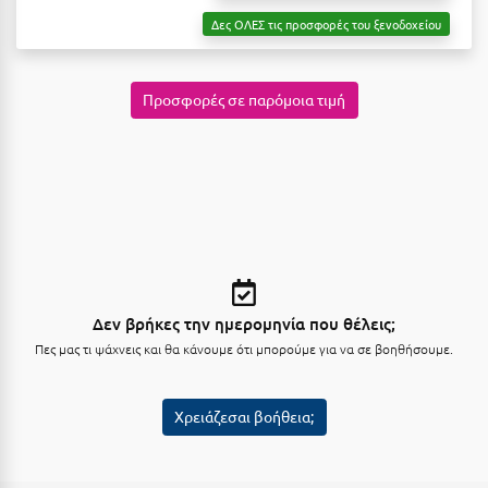
Λευκάδα
Δες ΟΛΕΣ τις προσφορές του ξενοδοχείου
Λήμνος
Λίμνη Πλαστήρα
Προσφορές σε παρόμοια τιμή
Λιτόχωρο
Λουτρά Πόζαρ
Λουτρά Υπάτης
Λουτράκι
Λούτσα
Δεν βρήκες την ημερομηνία που θέλεις;
Μ
Πες μας τι ψάχνεις και θα κάνουμε ότι μπορούμε για να σε βοηθήσουμε.
Μάνη
Χρειάζεσαι βοήθεια;
Μαραθώνας Αττικής
Μαρώνεια