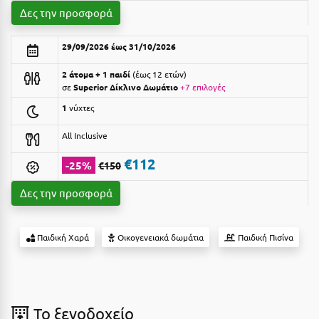
Suites
Βόλος
Δες την προσφορά
Βραχάτι Κορινθίας
29/09/2026 έως 31/10/2026
Βυτίνα
Δες όλες τις προσφορές
2 άτομα + 1 παιδί
έως 12 ετών
σε
Superior Δίκλινο Δωμάτιο
+7 επιλογές
Γ
Δες όλα τα πακέτα διακοπών
1
νύχτες
Γαλαξiδι
All Inclusive
Γλυφάδα
€112
-25%
€150
Γρεβενά
Δες την προσφορά
Γύθειο
Παιδική Χαρά
Οικογενειακά δωμάτια
Παιδική Πισίνα
Δ
Δελφοί
Διακοπτό
To ξενοδοχείο