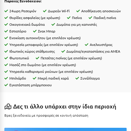
Παροχές Ξενοδοχείου:
Ιωάννινα
24ωρη Ρεσεψιόν
Δωρεάν Wi-Fi
Αποθήκευση αποσκευών
Θυρίδες ασφαλείας (με χρέωση)
Πισίνα
Παιδική πισίνα
Κ
Οικογενειακά δωμάτια
Δωμάτια για μη καπνιστές
Εστιατόριο
Σνακ Μπαρ
Καβάλα
Ενοικίαση αυτοκινήτου (με επιπλέον χρέωση)
Καλάβρυτα
Υπηρεσία μεταφοράς (με επιπλέον χρέωση)
Ανελκυστήρας
Ιδιωτικός χώρος στάθμευσης
Δωμάτια/εγκαταστάσεις για ΑΜΕΑ
Καλαμάτα
Φωτοτυπικό
Πετσέτες πισίνας (με επιπλέον χρέωση)
Μασάζ στο δωμάτιο (με επιπλέον χρέωση)
Κάλαμος
Υπηρεσία καθαρισμού ρούχων (με επιπλέον χρέωση)
Καλαμπάκα
Μπιλιάρδο
Μικρή παιδική χαρά
Συνάλλαγμα
Εγκατάσταση μπάρμπεκιου
Κάλυμνος
Καμένα Βούρλα
Δες τι άλλο υπάρχει στην ίδια περιοχή
Καρδάμαινα
Βρες ξενοδοχεία με προσφορές σε κοντινή απόσταση
Καρδαμύλη