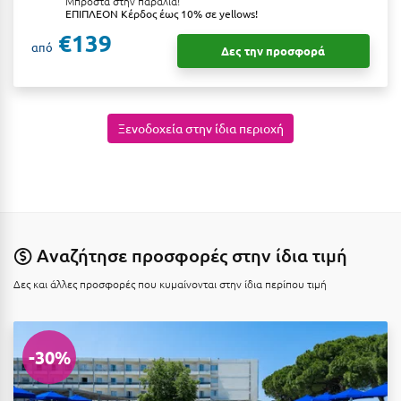
Μπροστά στην παραλία!
Κοζάνη
ΕΠΙΠΛΕΟΝ Κέρδος έως 10% σε yellows!
€139
Κοκκώνι Κορινθίας
από
Δες την προσφορά
Κομοτηνή
Κόνιτσα
Ξενοδοχεία στην ίδια περιοχή
Κόρινθος
Κορώνη
Κουρούτα Ηλείας
Κουφονήσια
Αναζήτησε προσφορές στην ίδια τιμή
Κρήτη
Δες και άλλες προσφορές που κυμαίνονται στην ίδια περίπου τιμή
Κρουαζιέρες
Κύθηρα
-30%
Κυλλήνη