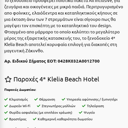
Το ξενοδοχείο προσφέρει ποιοτικά πακέτα All Inclusive, για
Η
ζευγάρια και οικογένειες με μικρά παιδιά. Περιτρυγυρισμένο
απο φοίνικες, ελαιόδεντρα και καταπληκτικούς κήπους σε
Ηλεία
μια έκταση άνω των 7 στρεμμάτων είναι σίγουρο πως θα
μαγέψει τον επισκέπτη με το καταπληκτικό του design.
Ηράκλειο
Φτιαγμένο απο μάρμαρο το οποίο καλύπτει το μεγαλύτερο
μέρος της εξαιρετικής κατασκευής του, το ξενοδοχείο 4*
Θ
Klelia Beach αποτελεί κορυφαία επιλογή για διακοπές στη
μαγευτική Ζάκυνθο.
Θάσος
Αρ. Ειδικού Σήματος ΕΟΤ: 0428Κ032Α0012700
Θεσσαλονίκη
Ι
Παροχές 4* Klelia Beach Hotel
Ιεράπετρα
Παροχές Δωματίου:
Κλιματισμός
Θέρμανση
Υπηρεσία αφύπνισης / ξυπνητήρι
Ιθάκη
Δωρεάν Wi-Fi
Στεγνωτήρας μαλλιών
Τηλεόραση
Ικαρία
Θυρίδα ασφαλείας (με επιπλέον χρέωση)
Ψυγείο
Βραστήρας
Καθημερινή καθαριότητα δωματίου
Ίος