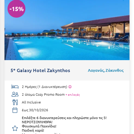
Καρδίτσα
-15%
Κάρπαθος
Καρπενήσι
Κάρυστος
Κάσος
Κασσάνδρα
Καστοριά
5* Galaxy Hotel Zakynthos
Λαγανάς, Ζάκυνθος
Κατερίνη
2 Ημέρες (1 Διανυκτέρευση)
Κέα - Τζιά
2 άτομα
Cozy Promo Room
+ επιλογές
All Inclusive
Κερατέα
έως 30/10/2026
Κέρκυρα
Επιλέξτε 6 διανυκτερεύσεις και πληρώστε μόνο τις 5!
ΝΕΡΟΤΣΟΥΛΗΘΡΑ!
Κεφαλονιά
Φουσκωτά Παιχνίδια!
Παιδική χαρά!