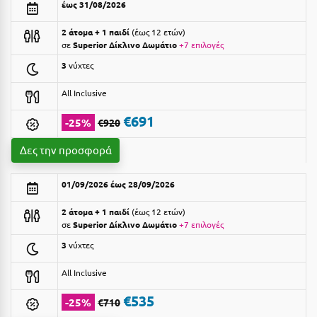
έως 31/08/2026
Αργολίδα
Ξενοδοχεία 3 Αστέρων
2 άτομα + 1 παιδί
έως 12 ετών
Αριδαία
σε
Superior Δίκλινο Δωμάτιο
+7 επιλογές
Ξενοδοχεία 4 Αστέρων
3
νύχτες
Αρκαδία
Ξενοδοχεία 5 Αστέρων
All Inclusive
Αρκίτσα
Βίλες
€691
-25%
€920
Αρτέμιδα
Κρουαζιέρες
Δες την προσφορά
Αρχαία Ολυμπία
Ενοικιαζόμενα Δωμάτια
Αστυπάλαια
Διαμερίσματα
01/09/2026 έως 28/09/2026
Αττική
Studios
2 άτομα + 1 παιδί
έως 12 ετών
σε
Superior Δίκλινο Δωμάτιο
+7 επιλογές
Αχαΐα
Boutique Hotels
3
νύχτες
Ξενώνες
Β
All Inclusive
Camping
Βansko
€535
-25%
€710