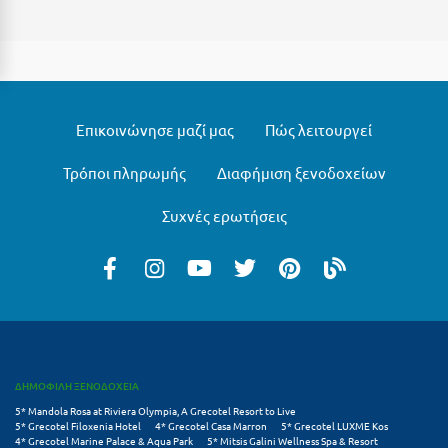
Ξυλόκαστρο
Ο
Ορεινή Αρκαδία
Επικοινώνησε μαζί μας
Πώς λειτουργεί
Ορεινή Ναυπακτία
Τρόποι πληρωμής
Διαφήμιση ξενοδοχείων
Π
Συχνές ερωτήσεις
Πάλαιρος
Παξοί
Παραλία Κατερίνης
Παραλία Λιτοχώρου
ΔΗΜΟΦΙΛΗ ΞΕΝΟΔΟΧΕΙΑ
Παράλιο Άστρος
5* Mandola Rosa at Riviera Olympia, A Grecotel Resort to Live
5* Grecotel Filoxenia Hotel
4* Grecotel Casa Marron
5* Grecotel LUXME Kos
4* Grecotel Marine Palace & Aqua Park
5* Mitsis Galini Wellness Spa & Resort