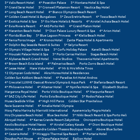
Πάργα
5* Valis Resort Hotel
4* Poseidon Palace
5* Montana Hotel & Spa
5* Grand Serai Hotel
5* Cronwell Platamon Resort
Nautica Bay Hotel
Παρνασσός
4* Long Beach Resort Hotel
4* Bianco Olympico Beach Resort
4* Golden Coast Hotel & Bungalows
5* Zeus Eretria Resort
4* Tosca Beach Hotel
4* Exotica Hotel & Spa
5* Ilio Mare Hotels & Resorts
4* Airotel Achaia Beach Hotel
Πάρος
4* Evia Riviera Resort
4* AKS Porto Heli
4* Grand Platon Hotel
4* Maranton Beach Hotel
5* Dion Palace Luxury Resort & Spa
4* Arion Hotel
4* Florida Blue Bay
5* Blue Lagoon Princess
4* Klelia Beach Hotel
Πάτμος
4* Xenia Poros Image
4* Kronos Hotel
Zante Plaza Hotel & Apartments
4* Dolphin Bay Seaside Resort & Suites
5* Selyria Resort
Πάτρα
4* Olympic Village Hotel & Spa
5* Corfu Holiday Palace
Kanelli Beach Hotel
4* Mouzaki Palace Hotel & Spa
5* Porto Carras Meliton
Siagas Beach Hotel
4* Alykanas Beach Grand Hotel
Irene Studios
Theoxenia Hotel Apartments
Παύλιανη
4* Brown Beach Evia Island
4* Palmariva Beach
Porto Zorro Beach Hotel
4* Lesse Hotel
Mare Vista Hotel
4* Mr & Mrs White Tinos
Πειραιάς
12 Olympian Gods Hotel
Akra Morea Hotel & Residences
Golden Sun Kokkoni Beach Hotel
4* Paradise Art Hotel Andros
4* Grecotel LUXME Oasis at Riviera Olympia & Aqua Park
4* Stefania Beach Resort
Πελοπόννησος
4* Philoxenia Hotel
4* Altamar Hotel
4* Nymfes Hotel & Spa
Elizabeth Studios
Margarona Royal Hotel
Porto Vitilo Boutique Hotel
4* Marpunta Resort
Πήλιο
4* SAZ City Life Hotel
Porto Evia Boutique Hotel
5* Rodos Palace Hotel
Muses SeaSide Villas
4* High Mill Paros
Golden Star Praxitelous
Favie Suzanne Hotel
4* Amalia Hotel Olympia
Πιερία
Moxy Patra Marina by Marriott International
Apanemia by Flegra Hotels
Mrs Chryssana Beach Hotel
Blue Sea Hotel
5* Nikki Beach Resort & Spa Porto Heli
Πλαταμώνας
Akroyali Hotel
4* Karras Grande Resort Zakynthos
Oniropetra Boutique Hotel
Aeolis Boutique Hotel Naxos
4* Airotel Galaxy Kavala
4* Dioni Boutique Hotel
Sirines Hotel
5* Alexandra Golden Thassos Boutique Hotel
Above Blue Suites
Πλύτρα Λακωνίας
4* Cezaria Hotel
5* Miraggio Thermal Spa Resort
4* Portaria Hotel
Douskos Port House
4* Diana Palace Hotel
Egilion Hotel