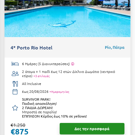
Κύμη Ευβοίας
Κυπαρισσία
Κύπρος
Κως
4* Porto Rio Hotel
Ρίο, Πάτρα
Λ
6 Ημέρες (5 Διανυκτερεύσεις)
Λαγκάδια
2 άτομα + 1 παιδί έως 12 ετών
Δίκλινο Δωμάτιο (κεντρικό
κτίριο)
+3 επιλογές
Λακόπετρα Αχαΐας
All Inclusive
Λακωνία
έως 20/08/2026
+Ημερομηνίες
SURVIVOR PARK!
Λασίθι
Παιδική απασχόληση!
2 ΠΑΙΔΙΑ ΔΩΡΕΑΝ!
Μπροστά σε παραλία!
Λεπτοκαρυά
ΕΠΙΠΛΕΟΝ Κέρδος έως 10% σε yellows!
€1.250
Λέσβος
Δες την προσφορά
€875