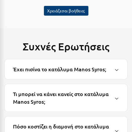
Κύμη Ευβοίας
Χρειάζεσαι βοήθεια;
Κυπαρισσία
Κύπρος
Κως
Συχνές Ερωτήσεις
Λ
Λαγκάδια
Έχει πισίνα το κατάλυμα Manos Syros;
Λακόπετρα Αχαΐας
Λακωνία
Τι μπορεί να κάνει κανείς στο κατάλυμα
Λασίθι
Manos Syros;
Λεπτοκαρυά
Λέσβος
Πόσο κοστίζει η διαμονή στο κατάλυμα