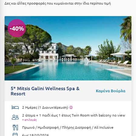
Καρδίτσα
Δες και άλλες προσφορές που κυμαίνονται στην ίδια περίπου τιμή
Κάρπαθος
Καρπενήσι
-40%
Κάρυστος
Κάσος
Κασσάνδρα
Καστοριά
Κατερίνη
5* Mitsis Galini Wellness Spa &
Καμένα Βούρλα
Resort
Κέα - Τζιά
Κερατέα
2 Ημέρες (1 Διανυκτέρευση)
2 άτομα + 1 παιδί έως 1 έτους
Twin Room with balcony no view
Κέρκυρα
+ επιλογές
Πρωινό / Ημιδιατροφή / Πλήρης Διατροφή / All Inclusive
Κεφαλονιά
έως 18/10/2026