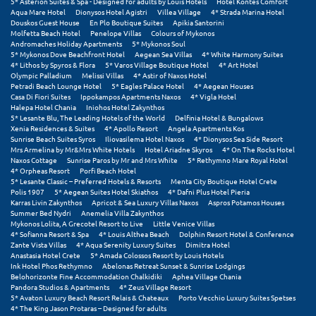
Πάργα
5* Asterion Suites & Spa - Designed for adults by Louis Hotels
Hotel Kontes Comfort
Aqua Mare Hotel
Dionysos Hotel Agistri
Villea Village
4* Strada Marina Hotel
Douskos Guest House
En Plo Boutique Suites
Apikia Santorini
Παρνασσός
Molfetta Beach Hotel
Penelope Villas
Colours of Mykonos
Andromaches Holiday Apartments
5* Mykonos Soul
Πάρος
5* Mykonos Dove Beachfront Hotel
Aegean Sea Villas
4* White Harmony Suites
4* Lithos by Spyros & Flora
5* Varos Village Boutique Hotel
4* Art Hotel
Olympic Palladium
Melissi Villas
4* Astir of Naxos Hotel
Πάτμος
Petradi Beach Lounge Hotel
5* Eagles Palace Hotel
4* Aegean Houses
Casa Di Fiori Suites
Ippokampos Apartments Naxos
4* Vigla Hotel
Halepa Hotel Chania
Iniohos Hotel Zakynthos
Πάτρα
5* Lesante Blu, The Leading Hotels of the World
Delfinia Hotel & Bungalows
Xenia Residences & Suites
4* Apollo Resort
Angela Apartments Kos
Παύλιανη
Sunrise Beach Suites Syros
Iliovasilema Hotel Naxos
4* Dionysos Sea Side Resort
Mrs Armelina by Mr&Mrs White Hotels
Hotel Ariadne Skyros
4* On The Rocks Hotel
Naxos Cottage
Sunrise Paros by Mr and Mrs White
5* Rethymno Mare Royal Hotel
Πειραιάς
4* Orpheas Resort
Porfi Beach Hotel
5* Lesante Classic – Preferred Hotels & Resorts
Menta City Boutique Hotel Crete
Πελοπόννησος
Polis 1907
5* Aegean Suites Hotel Skiathos
4* Dafni Plus Hotel Pieria
Karras Livin Zakynthos
Apricot & Sea Luxury Villas Naxos
Aspros Potamos Houses
Summer Bed Nydri
Anemelia Villa Zakynthos
Πήλιο
Mykonos Lolita, A Grecotel Resort to Live
Little Venice Villas
4* Sofianna Resort & Spa
4* Louis Althea Beach
Dolphin Resort Hotel & Conference
Πιερία
Zante Vista Villas
4* Aqua Serenity Luxury Suites
Dimitra Hotel
Anastasia Hotel Crete
5* Amada Colossos Resort by Louis Hotels
Ink Hotel Phos Rethymno
Abelonas Retreat Sunset & Sunrise Lodgings
Πλαταμώνας
Belohorizonte Fine Accommodation Chalkidiki
Aphea Village Chania
Pandora Studios & Apartments
4* Zeus Village Resort
Πλύτρα Λακωνίας
5* Avaton Luxury Beach Resort Relais & Chateaux
Porto Vecchio Luxury Suites Spetses
4* The King Jason Protaras – Designed for adults