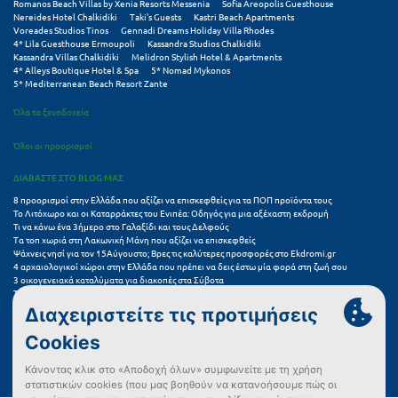
Romanos Beach Villas by Xenia Resorts Messenia
Sofia Areopolis Guesthouse
Πόρος
Nereides Hotel Chalkidiki
Taki's Guests
Kastri Beach Apartments
Voreades Studios Tinos
Gennadi Dreams Holiday Villa Rhodes
Πόρτο Χέλι
4* Lila Guesthouse Ermoupoli
Kassandra Studios Chalkidiki
Kassandra Villas Chalkidiki
Melidron Stylish Hotel & Apartments
4* Alleys Boutique Hotel & Spa
5* Nomad Mykonos
Πρέβεζα
5* Mediterranean Beach Resort Zante
Πύλος
Όλα τα ξενοδοχεία
Πύργος
Όλοι οι προορισμοί
ΔΙΑΒΑΣΤΕ ΣΤΟ BLOG ΜΑΣ
Ρ
8 προορισμοί στην Ελλάδα που αξίζει να επισκεφθείς για τα ΠΟΠ προϊόντα τους
Το Λιτόχωρο και οι Καταρράκτες του Ενιπέα: Οδηγός για μια αξέχαστη εκδρομή
Ρέθυμνο
Τι να κάνω ένα 3ήμερο στο Γαλαξίδι και τους Δελφούς
Τα τοπ χωριά στη Λακωνική Μάνη που αξίζει να επισκεφθείς
Ψάχνεις νησί για τον 15Αύγουστο; Βρες τις καλύτερες προσφορές στο Ekdromi.gr
Ρίο
4 αρχαιολογικοί χώροι στην Ελλάδα που πρέπει να δεις έστω μία φορά στη ζωή σου
3 οικογενειακά καταλύματα για διακοπές στα Σύβοτα
Ρόδος
Τα 11 καλύτερα καλοκαιρινά resorts στην Ελλάδα
7 μικρά ελληνικά νησιά για αξέχαστες καλοκαιρινές διακοπές
5+1 ινσταγκραμικές παραλίες στην Ελλάδα που αξίζουν μια θέση στο feed σου
Σ
Συχνές Ερωτήσεις (FAQs) για Ξενοδοχεία
Σαλαμίνα