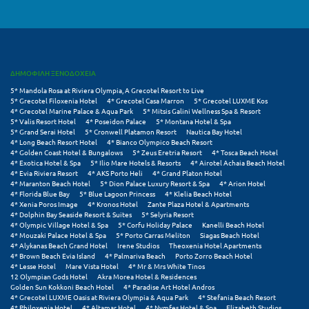
Μεθώνη
Μεσολόγγι
Μεσσηνία
ΔΗΜΟΦΙΛΗ ΞΕΝΟΔΟΧΕΙΑ
5* Mandola Rosa at Riviera Olympia, A Grecotel Resort to Live
Μετέωρα
5* Grecotel Filoxenia Hotel
4* Grecotel Casa Marron
5* Grecotel LUXME Kos
4* Grecotel Marine Palace & Aqua Park
5* Mitsis Galini Wellness Spa & Resort
5* Valis Resort Hotel
4* Poseidon Palace
5* Montana Hotel & Spa
Μέτσοβο
5* Grand Serai Hotel
5* Cronwell Platamon Resort
Nautica Bay Hotel
4* Long Beach Resort Hotel
4* Bianco Olympico Beach Resort
Μήλος
4* Golden Coast Hotel & Bungalows
5* Zeus Eretria Resort
4* Tosca Beach Hotel
4* Exotica Hotel & Spa
5* Ilio Mare Hotels & Resorts
4* Airotel Achaia Beach Hotel
4* Evia Riviera Resort
4* AKS Porto Heli
4* Grand Platon Hotel
Μονεμβασιά
4* Maranton Beach Hotel
5* Dion Palace Luxury Resort & Spa
4* Arion Hotel
4* Florida Blue Bay
5* Blue Lagoon Princess
4* Klelia Beach Hotel
Μουζάκι
4* Xenia Poros Image
4* Kronos Hotel
Zante Plaza Hotel & Apartments
4* Dolphin Bay Seaside Resort & Suites
5* Selyria Resort
4* Olympic Village Hotel & Spa
5* Corfu Holiday Palace
Kanelli Beach Hotel
Μπαλί Κρήτης
4* Mouzaki Palace Hotel & Spa
5* Porto Carras Meliton
Siagas Beach Hotel
4* Alykanas Beach Grand Hotel
Irene Studios
Theoxenia Hotel Apartments
Μπάνσκο
4* Brown Beach Evia Island
4* Palmariva Beach
Porto Zorro Beach Hotel
4* Lesse Hotel
Mare Vista Hotel
4* Mr & Mrs White Tinos
12 Olympian Gods Hotel
Akra Morea Hotel & Residences
Μπούκα Μεσσηνίας
Golden Sun Kokkoni Beach Hotel
4* Paradise Art Hotel Andros
4* Grecotel LUXME Oasis at Riviera Olympia & Aqua Park
4* Stefania Beach Resort
Μύκονος
4* Philoxenia Hotel
4* Altamar Hotel
4* Nymfes Hotel & Spa
Elizabeth Studios