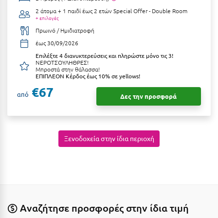
Ιωάννινα
2 άτομα + 1 παιδί έως 2 ετών
Special Offer - Double Room
+ επιλογές
Πρωινό / Ημιδιατροφή
Κ
έως 30/09/2026
Καβάλα
Επιλέξτε 4 διανυκτερεύσεις και πληρώστε μόνο τις 3!
ΝΕΡΟΤΣΟΥΛΗΘΡΕΣ!
Μπροστά στην θάλασσα!
Καλάβρυτα
ΕΠΙΠΛΕΟΝ Κέρδος έως 10% σε yellows!
€67
Καλαμάτα
από
Δες την προσφορά
Κάλαμος
Καλαμπάκα
Ξενοδοχεία στην ίδια περιοχή
Κάλυμνος
Καμένα Βούρλα
Καρδάμαινα
Καρδαμύλη
Αναζήτησε προσφορές στην ίδια τιμή