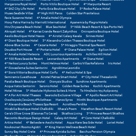
Margarona Royal Hotel
Porto Vitilo Boutique Hotel
4* Marpunta Resort
4* SAZ City Life Hotel
Porto Evia Boutique Hotel
5* Rodos Palace Hotel
Μυστράς
Muses SeaSide Villas
4* High Mill Paros
Golden Star Praxitelous
Favie Suzanne Hotel
4* Amalia Hotel Olympia
Μυτιλήνη
Moxy Patra Marina by Marriott International
Apanemia by Flegra Hotels
Mrs Chryssana Beach Hotel
Blue Sea Hotel
5* Nikki Beach Resort & Spa Porto Heli
Akroyali Hotel
4* Karras Grande Resort Zakynthos
Oniropetra Boutique Hotel
Aeolis Boutique Hotel Naxos
4* Airotel Galaxy Kavala
Sirines Hotel
Ν
4* Dioni Boutique Hotel
5* Alexandra Golden Thassos Boutique Hotel
Above Blue Suites
4* Cezaria Hotel
5* Miraggio Thermal Spa Resort
Douskos Port House
4* Portaria Hotel
4* Diana Palace Hotel
Egilion Hotel
Νάξος
4* Amalia Hotel Meteora
ADG Luxurious Apartments
Achilles Hill Hotel
4* 100 Rizes Seaside Resort
Leonardos Apartments
4* Diana Hotel
Νάουσα
4* Neikos Luxury Suites
Mont Helmos Hotel
Garbis Villas Kefalonia
Iris Hotel
4* Iliovasilema Suites Santorini
Agroktima Leonidio
4* Siora Vittoria Boutique Hotel Corfu
4* Aelius Hotel & Spa
Ναυπακτία
Semiramis Guesthouse
Airotel Patras Smart Hotel
4* City Hotel Thessaloniki
Paralia Beach Boutique Hotel
Dionysis Studios
Sunshine Apartments
Ναύπλιο
Acqua Vatos Santorini
Saronis Hotel
Golden Rose Suites
Kochili Apartments
Hotel Ntinas
5* Absolute Mykonos Suites & More
Το Μπαλκόνι της Αγόριανης
4* A For Art Hotel Thassos
Searocks Exclusive Village
4* Apollo Resort Art Hotel
Νέα Μάκρη
Οικολογικός Ξενώνας «Philothea»
Manos Syros
Minthi Boutique Apartments
4* Alexandra Beach Thassos Spa Resort
Acrothea Perdika
Νέα Στύρα Εύβοιας
Mirabilia Boutique Hotel Chalkidiki
Ithaca's Poem
Marathon Beach Resort Hotel
Gera's Olive Grove (Elaionas Tis Geras)
Skiathos Living
5* Princess Resort Skiathos
Racconto Boutique Design Hotel
Galaxy Art Hotel
4* Core Hotel Chalkidiki
Νέοι Πόροι Πιερίας
Artina Hotel
4* Belvedere Aeolis Hotel
Aqua Mare Sea Side Hotel
Loriet Hotel
Koukounari Rooms Agistri
4* King Maron Wellness Beach Hotel
Sunny Bay Hotel Crete
4* Princess Kyniska Suites
Bacchus Pension Olympia
Ξ
Studios River
4* Airotel Alexandros Hotel
Aphrodite Studios