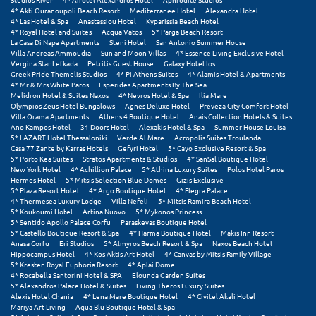
4* Akti Ouranoupoli Beach Resort
Mediterranee Hotel
Alexandra Hotel
4* Las Hotel & Spa
Anastassiou Hotel
Kyparissia Beach Hotel
Ξυλόκαστρο
4* Royal Hotel and Suites
Acqua Vatos
5* Parga Beach Resort
La Casa Di Napa Apartments
Steni Hotel
San Antonio Summer House
Villa Andreas Ammoudia
Sun and Moon Villas
4* Essence Living Exclusive Hotel
Ο
Vergina Star Lefkada
Petritis Guest House
Galaxy Hotel Ios
Greek Pride Themelis Studios
4* Pi Athens Suites
4* Alamis Hotel & Apartments
4* Mr & Mrs White Paros
Esperides Apartments By The Sea
Ορεινή Αρκαδία
Melidron Hotel & Suites Naxos
4* Nevros Hotel & Spa
Ilia Mare
Olympios Zeus Hotel Bungalows
Agnes Deluxe Hotel
Preveza City Comfort Hotel
Villa Orama Apartments
Athens 4 Boutique Hotel
Anais Collection Hotels & Suites
Ορεινή Ναυπακτία
Ano Kampos Hotel
31 Doors Hotel
Alexakis Hotel & Spa
Summer House Louisa
5* LAZART Hotel Thessaloniki
Verde Al Mare
Acropolis Suites Troulanda
Casa 77 Zante by Karras Hotels
Gefyri Hotel
5* Cayo Exclusive Resort & Spa
Π
5* Porto Kea Suites
Stratos Apartments & Studios
4* SanSal Boutique Hotel
New York Hotel
4* Achillion Palace
5* Athina Luxury Suites
Polos Hotel Paros
Hermes Hotel
5* Mitsis Selection Blue Domes
Gizis Exclusive
Πάλαιρος
5* Plaza Resort Hotel
4* Argo Boutique Hotel
4* Flegra Palace
4* Thermesea Luxury Lodge
Villa Nefeli
5* Mitsis Ramira Beach Hotel
Παξοί
5* Koukoumi Hotel
Artina Nuovo
5* Mykonos Princess
5* Sentido Apollo Palace Corfu
Paraskevas Boutique Hotel
5* Castello Boutique Resort & Spa
4* Harma Boutique Hotel
Makis Inn Resort
Παραλία Κατερίνης
Anasa Corfu
Eri Studios
5* Almyros Beach Resort & Spa
Naxos Beach Hotel
Hippocampus Hotel
4* Kos Aktis Art Hotel
4* Canvas by Mitsis Family Village
Παραλία Λιτοχώρου
5* Kresten Royal Euphoria Resort
4* Aplai Dome
4* Rocabella Santorini Hotel & SPA
Elounda Garden Suites
5* Alexandros Palace Hotel & Suites
Living Theros Luxury Suites
Παράλιο Άστρος
Alexis Hotel Chania
4* Lena Mare Boutique Hotel
4* Civitel Akali Hotel
Mariya Art Living
Aqua Blu Boutique Hotel & Spa