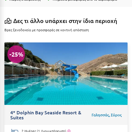
Η
Ηλεία
Δες τι άλλο υπάρχει στην ίδια περιοχή
Ηράκλειο
Βρες ξενοδοχεία με προσφορές σε κοντινή απόσταση
Θ
-25%
Θάσος
Θεσσαλονίκη
Ι
Ιεράπετρα
Ιθάκη
4* Dolphin Bay Seaside Resort &
Ικαρία
Γαλησσάς, Σύρος
Suites
Ίος
2 Ημέρες (1 Διανυκτέρευση)