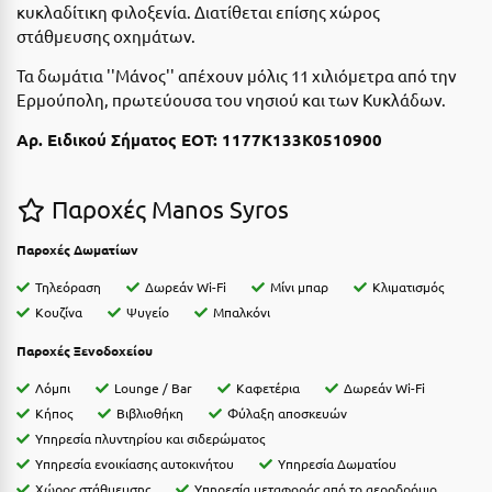
Ε
κυκλαδίτικη φιλοξενία. Διατίθεται επίσης χώρος
στάθμευσης οχημάτων.
Ελάτη Αρκαδίας
Τα δωμάτια ''Μάνος'' απέχουν μόλις 11 χιλιόμετρα από την
Ελληνικό Αρκαδίας
Ερμούπολη, πρωτεύουσα του νησιού και των Κυκλάδων.
Αρ. Ειδικού Σήματος ΕΟΤ: 1177Κ133Κ0510900
Ελούντα Κρήτης
Ερέτρια
Παροχές Manos Syros
Ερμιόνη
Παροχές Δωματίων
Εύβοια
Τηλεόραση
Δωρεάν Wi-Fi
Μίνι μπαρ
Κλιματισμός
Ευρυτανία
Κουζίνα
Ψυγείο
Μπαλκόνι
Παροχές Ξενοδοχείου
Ζ
Λόμπι
Lounge / Bar
Καφετέρια
Δωρεάν Wi-Fi
Ζαγοροχώρια
Κήπος
Βιβλιοθήκη
Φύλαξη αποσκευών
Υπηρεσία πλυντηρίου και σιδερώματος
Ζάκυνθος
Υπηρεσία ενοικίασης αυτοκινήτου
Υπηρεσία Δωματίου
Χώρος στάθμευσης
Υπηρεσία μεταφοράς από το αεροδρόμιο