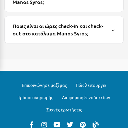
Λευκάδα
Manos Syros;
Λήμνος
Λίμνη Πλαστήρα
Ποιες είναι οι ώρες check-in και check-
out στο κατάλυμα Manos Syros;
Λιτόχωρο
Λουτρά Πόζαρ
Λουτρά Υπάτης
Λουτράκι
Λούτσα
Επικοινώνησε μαζί μας
Πώς λειτουργεί
Μ
Τρόποι πληρωμής
Διαφήμιση ξενοδοχείων
Μάνη
Συχνές ερωτήσεις
Μαραθώνας Αττικής
Μαρώνεια