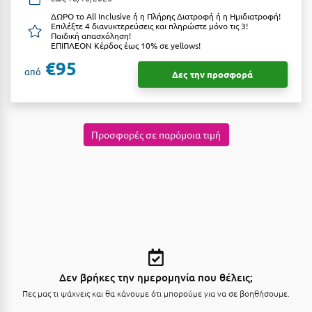
Κοζάνη
ΔΩΡΟ το All Inclusive ή η Πλήρης Διατροφή ή η Ημιδιατροφή!
Επιλέξτε 4 διανυκτερεύσεις και πληρώστε μόνο τις 3!
Κοκκώνι Κορινθίας
Παιδική απασχόληση!
ΕΠΙΠΛΕΟΝ Κέρδος έως 10% σε yellows!
Κομοτηνή
€95
από
Δες την προσφορά
Κόνιτσα
Κόρινθος
Προσφορές σε παρόμοια τιμή
Κορώνη
Κουρούτα Ηλείας
Κουφονήσια
Κρήτη
Κρουαζιέρες
Κύθηρα
Δεν βρήκες την ημερομηνία που θέλεις;
Πες μας τι ψάχνεις και θα κάνουμε ότι μπορούμε για να σε βοηθήσουμε.
Κυλλήνη