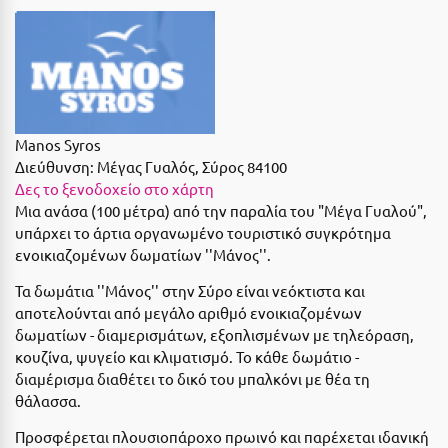
Suites
Βόλος
Βραχάτι Κορινθίας
Βυτίνα
Δες όλες τις προσφορές
Γ
Δες όλα τα πακέτα διακοπών
Manos Syros
Διεύθυνση:
Μέγας Γυαλός, Σύρος 84100
Γαλαξiδι
Δες το ξενοδοχείο στο χάρτη
Μια ανάσα (100 μέτρα) από την παραλία του "Μέγα Γυαλού",
Γλυφάδα
υπάρχει το άρτια οργανωμένο τουριστικό συγκρότημα
Γρεβενά
ενοικιαζομένων δωματίων ''Μάνος''.
Τα δωμάτια ''Μάνος'' στην Σύρο είναι νεόκτιστα και
Γύθειο
αποτελούνται από μεγάλο αριθμό ενοικιαζομένων
δωματίων - διαμερισμάτων, εξοπλισμένων με τηλεόραση,
Δ
κουζίνα, ψυγείο και κλιματισμό. Το κάθε δωμάτιο -
διαμέρισμα διαθέτει το δικό του μπαλκόνι με θέα τη
Δελφοί
θάλασσα.
Διακοπτό
Προσφέρεται πλουσιοπάροχο πρωινό και παρέχεται ιδανική