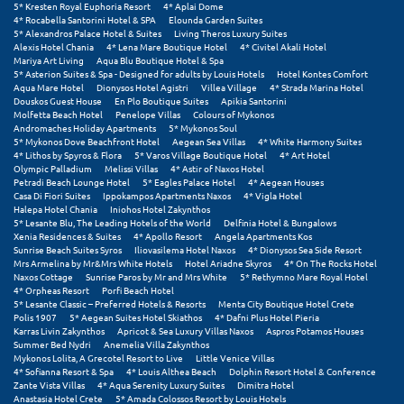
5* Kresten Royal Euphoria Resort
4* Aplai Dome
Σαμοθράκη
4* Rocabella Santorini Hotel & SPA
Elounda Garden Suites
5* Alexandros Palace Hotel & Suites
Living Theros Luxury Suites
Σάμος
Alexis Hotel Chania
4* Lena Mare Boutique Hotel
4* Civitel Akali Hotel
Mariya Art Living
Aqua Blu Boutique Hotel & Spa
5* Asterion Suites & Spa - Designed for adults by Louis Hotels
Hotel Kontes Comfort
Σαντορίνη
Aqua Mare Hotel
Dionysos Hotel Agistri
Villea Village
4* Strada Marina Hotel
Douskos Guest House
En Plo Boutique Suites
Apikia Santorini
Σέριφος
Molfetta Beach Hotel
Penelope Villas
Colours of Mykonos
Andromaches Holiday Apartments
5* Mykonos Soul
5* Mykonos Dove Beachfront Hotel
Aegean Sea Villas
4* White Harmony Suites
Σέρρες
4* Lithos by Spyros & Flora
5* Varos Village Boutique Hotel
4* Art Hotel
Olympic Palladium
Melissi Villas
4* Astir of Naxos Hotel
Σιθωνία
Petradi Beach Lounge Hotel
5* Eagles Palace Hotel
4* Aegean Houses
Casa Di Fiori Suites
Ippokampos Apartments Naxos
4* Vigla Hotel
Halepa Hotel Chania
Iniohos Hotel Zakynthos
Σίκινος
5* Lesante Blu, The Leading Hotels of the World
Delfinia Hotel & Bungalows
Xenia Residences & Suites
4* Apollo Resort
Angela Apartments Kos
Σίφνος
Sunrise Beach Suites Syros
Iliovasilema Hotel Naxos
4* Dionysos Sea Side Resort
Mrs Armelina by Mr&Mrs White Hotels
Hotel Ariadne Skyros
4* On The Rocks Hotel
Naxos Cottage
Sunrise Paros by Mr and Mrs White
5* Rethymno Mare Royal Hotel
Σκαφιδιά Ηλείας
4* Orpheas Resort
Porfi Beach Hotel
5* Lesante Classic – Preferred Hotels & Resorts
Menta City Boutique Hotel Crete
Σκιάθος
Polis 1907
5* Aegean Suites Hotel Skiathos
4* Dafni Plus Hotel Pieria
Karras Livin Zakynthos
Apricot & Sea Luxury Villas Naxos
Aspros Potamos Houses
Summer Bed Nydri
Anemelia Villa Zakynthos
Σκόπελος
Mykonos Lolita, A Grecotel Resort to Live
Little Venice Villas
4* Sofianna Resort & Spa
4* Louis Althea Beach
Dolphin Resort Hotel & Conference
Σκύρος
Zante Vista Villas
4* Aqua Serenity Luxury Suites
Dimitra Hotel
Anastasia Hotel Crete
5* Amada Colossos Resort by Louis Hotels