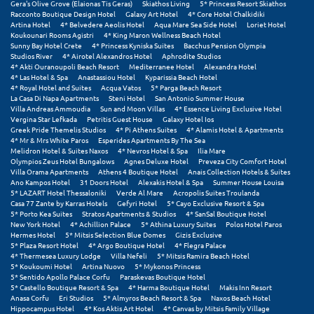
Gera's Olive Grove (Elaionas Tis Geras)
Skiathos Living
5* Princess Resort Skiathos
Πόρος
Racconto Boutique Design Hotel
Galaxy Art Hotel
4* Core Hotel Chalkidiki
Artina Hotel
4* Belvedere Aeolis Hotel
Aqua Mare Sea Side Hotel
Loriet Hotel
Πόρτο Χέλι
Koukounari Rooms Agistri
4* King Maron Wellness Beach Hotel
Sunny Bay Hotel Crete
4* Princess Kyniska Suites
Bacchus Pension Olympia
Studios River
4* Airotel Alexandros Hotel
Aphrodite Studios
Πρέβεζα
4* Akti Ouranoupoli Beach Resort
Mediterranee Hotel
Alexandra Hotel
4* Las Hotel & Spa
Anastassiou Hotel
Kyparissia Beach Hotel
Πύλος
4* Royal Hotel and Suites
Acqua Vatos
5* Parga Beach Resort
La Casa Di Napa Apartments
Steni Hotel
San Antonio Summer House
Villa Andreas Ammoudia
Sun and Moon Villas
4* Essence Living Exclusive Hotel
Πύργος
Vergina Star Lefkada
Petritis Guest House
Galaxy Hotel Ios
Greek Pride Themelis Studios
4* Pi Athens Suites
4* Alamis Hotel & Apartments
4* Mr & Mrs White Paros
Esperides Apartments By The Sea
Ρ
Melidron Hotel & Suites Naxos
4* Nevros Hotel & Spa
Ilia Mare
Olympios Zeus Hotel Bungalows
Agnes Deluxe Hotel
Preveza City Comfort Hotel
Villa Orama Apartments
Athens 4 Boutique Hotel
Anais Collection Hotels & Suites
Ρέθυμνο
Ano Kampos Hotel
31 Doors Hotel
Alexakis Hotel & Spa
Summer House Louisa
5* LAZART Hotel Thessaloniki
Verde Al Mare
Acropolis Suites Troulanda
Ρίο
Casa 77 Zante by Karras Hotels
Gefyri Hotel
5* Cayo Exclusive Resort & Spa
5* Porto Kea Suites
Stratos Apartments & Studios
4* SanSal Boutique Hotel
New York Hotel
4* Achillion Palace
5* Athina Luxury Suites
Polos Hotel Paros
Ρόδος
Hermes Hotel
5* Mitsis Selection Blue Domes
Gizis Exclusive
5* Plaza Resort Hotel
4* Argo Boutique Hotel
4* Flegra Palace
4* Thermesea Luxury Lodge
Villa Nefeli
5* Mitsis Ramira Beach Hotel
Σ
5* Koukoumi Hotel
Artina Nuovo
5* Mykonos Princess
5* Sentido Apollo Palace Corfu
Paraskevas Boutique Hotel
5* Castello Boutique Resort & Spa
4* Harma Boutique Hotel
Makis Inn Resort
Σαλαμίνα
Anasa Corfu
Eri Studios
5* Almyros Beach Resort & Spa
Naxos Beach Hotel
Hippocampus Hotel
4* Kos Aktis Art Hotel
4* Canvas by Mitsis Family Village