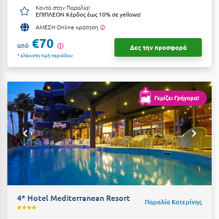
Κοντά στην Παραλία!
Μεθώνη
ΕΠΙΠΛΕΟΝ Κέρδος έως 10% σε yellows!
ΑΜΕΣΗ Online κράτηση
Μεσολόγγι
€70
από
Δες την προσφορά
Μεσσηνία
* ελάχιστη τιμή περιόδου
Μετέωρα
Μέτσοβο
Μήλος
Μονεμβασιά
Μουζάκι
Μπαλί Κρήτης
Μπάνσκο
4* Hotel Mediterranean Resort
Μπούκα Μεσσηνίας
Παραλία Κατερίνης
Μύκονος