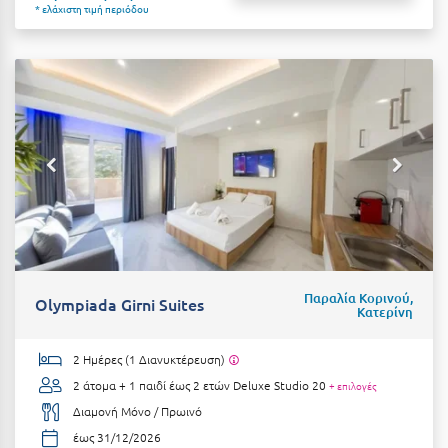
Λευκάδα
* ελάχιστη τιμή περιόδου
Λήμνος
Λίμνη Πλαστήρα
Λιτόχωρο
Λουτρά Πόζαρ
Λουτρά Υπάτης
Λουτράκι
Λούτσα
Παραλία Κορινού,
Olympiada Girni Suites
Κατερίνη
Μ
2 Ημέρες (1 Διανυκτέρευση)
Μάνη
2 άτομα + 1 παιδί έως 2 ετών
Deluxe Studio 20
+ επιλογές
Μαραθώνας Αττικής
Διαμονή Μόνο / Πρωινό
έως 31/12/2026
Μαρώνεια