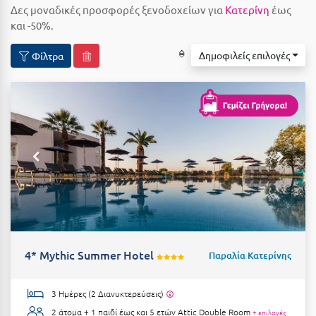
Δες μοναδικές προσφορές ξενοδοχείων για
Κατερίνη
έως
Αιδηψός
ΤΎΠΟΣ ΔΙΑΤΡΟΦΉΣ
και -50%.
Διαμονή Μόνο
Αλεξανδρούπολη
Δημοφιλείς επιλογές
Φίλτρα
Πρωινό
Αλισσός Αχαΐας
Ημιδιατροφή
Αλόννησος
Ημιδιατροφή + Ποτά
Αμαλιάδα
Πλήρης Διατροφή
Αμάρυνθος
All Inclusive
Αμοργός
Ένα Γεύμα
Αμφίκλεια
Δύο Γεύματα + Ποτά
Ανάβυσσος
Άνδρος
4* Mythic Summer Hotel
Παραλία Κατερίνης
ΤΎΠΟΣ ΚΑΤΑΛΎΜΑΤΟΣ
Αντίπαρος
Ξενοδοχεία 1 Αστέρι
3 Ημέρες (2 Διανυκτερεύσεις)
Αράχωβα
Ξενοδοχεία 2 Αστέρων
2 άτομα + 1 παιδί έως και 5 ετών
Attic Double Room
+ επιλογές