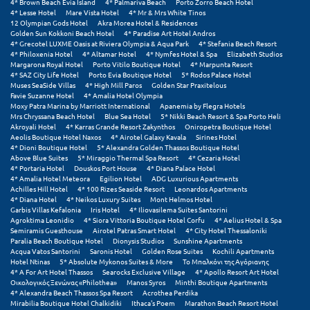
Πάργα
4* Brown Beach Evia Island
4* Palmariva Beach
Porto Zorro Beach Hotel
4* Lesse Hotel
Mare Vista Hotel
4* Mr & Mrs White Tinos
12 Olympian Gods Hotel
Akra Morea Hotel & Residences
Παρνασσός
Golden Sun Kokkoni Beach Hotel
4* Paradise Art Hotel Andros
4* Grecotel LUXME Oasis at Riviera Olympia & Aqua Park
4* Stefania Beach Resort
Πάρος
4* Philoxenia Hotel
4* Altamar Hotel
4* Nymfes Hotel & Spa
Elizabeth Studios
Margarona Royal Hotel
Porto Vitilo Boutique Hotel
4* Marpunta Resort
4* SAZ City Life Hotel
Porto Evia Boutique Hotel
5* Rodos Palace Hotel
Πάτμος
Muses SeaSide Villas
4* High Mill Paros
Golden Star Praxitelous
Favie Suzanne Hotel
4* Amalia Hotel Olympia
Πάτρα
Moxy Patra Marina by Marriott International
Apanemia by Flegra Hotels
Mrs Chryssana Beach Hotel
Blue Sea Hotel
5* Nikki Beach Resort & Spa Porto Heli
Akroyali Hotel
4* Karras Grande Resort Zakynthos
Oniropetra Boutique Hotel
Παύλιανη
Aeolis Boutique Hotel Naxos
4* Airotel Galaxy Kavala
Sirines Hotel
4* Dioni Boutique Hotel
5* Alexandra Golden Thassos Boutique Hotel
Πειραιάς
Above Blue Suites
5* Miraggio Thermal Spa Resort
4* Cezaria Hotel
4* Portaria Hotel
Douskos Port House
4* Diana Palace Hotel
4* Amalia Hotel Meteora
Egilion Hotel
ADG Luxurious Apartments
Πελοπόννησος
Achilles Hill Hotel
4* 100 Rizes Seaside Resort
Leonardos Apartments
4* Diana Hotel
4* Neikos Luxury Suites
Mont Helmos Hotel
Garbis Villas Kefalonia
Iris Hotel
4* Iliovasilema Suites Santorini
Πήλιο
Agroktima Leonidio
4* Siora Vittoria Boutique Hotel Corfu
4* Aelius Hotel & Spa
Semiramis Guesthouse
Airotel Patras Smart Hotel
4* City Hotel Thessaloniki
Πιερία
Paralia Beach Boutique Hotel
Dionysis Studios
Sunshine Apartments
Acqua Vatos Santorini
Saronis Hotel
Golden Rose Suites
Kochili Apartments
Hotel Ntinas
5* Absolute Mykonos Suites & More
Το Μπαλκόνι της Αγόριανης
Πλαταμώνας
4* A For Art Hotel Thassos
Searocks Exclusive Village
4* Apollo Resort Art Hotel
Οικολογικός Ξενώνας «Philothea»
Manos Syros
Minthi Boutique Apartments
Πλύτρα Λακωνίας
4* Alexandra Beach Thassos Spa Resort
Acrothea Perdika
Mirabilia Boutique Hotel Chalkidiki
Ithaca's Poem
Marathon Beach Resort Hotel