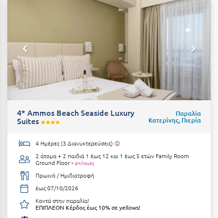
Η
Ηλεία
Ηράκλειο
Θ
Θάσος
Θεσσαλονίκη
4* Ammos Beach Seaside Luxury
Παραλία
Suites
Κατερίνης, Πιερία
Ι
4 Ημέρες (3 Διανυκτερεύσεις)
Ιεράπετρα
2 άτομα + 2 παιδιά 1 έως 12 και 1 έως 5 ετών
Family Room
Ground Floor
+ επιλογές
Ιθάκη
Πρωινό / Ημιδιατροφή
έως 07/10/2026
Ικαρία
Κοντά στην παραλία!
ΕΠΙΠΛΕΟΝ Κέρδος έως 10% σε yellows!
Ίος