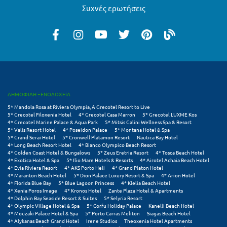
Συχνές ερωτήσεις
Ξυλόκαστρο
Ο
Ορεινή Αρκαδία
Ορεινή Ναυπακτία
ΔΗΜΟΦΙΛΗ ΞΕΝΟΔΟΧΕΙΑ
5* Mandola Rosa at Riviera Olympia, A Grecotel Resort to Live
Π
5* Grecotel Filoxenia Hotel
4* Grecotel Casa Marron
5* Grecotel LUXME Kos
4* Grecotel Marine Palace & Aqua Park
5* Mitsis Galini Wellness Spa & Resort
5* Valis Resort Hotel
4* Poseidon Palace
5* Montana Hotel & Spa
Πάλαιρος
5* Grand Serai Hotel
5* Cronwell Platamon Resort
Nautica Bay Hotel
4* Long Beach Resort Hotel
4* Bianco Olympico Beach Resort
Παξοί
4* Golden Coast Hotel & Bungalows
5* Zeus Eretria Resort
4* Tosca Beach Hotel
4* Exotica Hotel & Spa
5* Ilio Mare Hotels & Resorts
4* Airotel Achaia Beach Hotel
4* Evia Riviera Resort
4* AKS Porto Heli
4* Grand Platon Hotel
Παραλία Κατερίνης
4* Maranton Beach Hotel
5* Dion Palace Luxury Resort & Spa
4* Arion Hotel
4* Florida Blue Bay
5* Blue Lagoon Princess
4* Klelia Beach Hotel
Παραλία Λιτοχώρου
4* Xenia Poros Image
4* Kronos Hotel
Zante Plaza Hotel & Apartments
4* Dolphin Bay Seaside Resort & Suites
5* Selyria Resort
4* Olympic Village Hotel & Spa
5* Corfu Holiday Palace
Kanelli Beach Hotel
Παράλιο Άστρος
4* Mouzaki Palace Hotel & Spa
5* Porto Carras Meliton
Siagas Beach Hotel
4* Alykanas Beach Grand Hotel
Irene Studios
Theoxenia Hotel Apartments