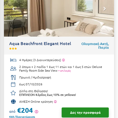
Κύμη Ευβοίας
Κυπαρισσία
Κύπρος
Κως
Aqua Beachfront Elegant Hotel
Ολυμπιακή Ακτή,
Λ
Πιερία
Λαγκάδια
4 Ημέρες (3 Διανυκτερεύσεις)
2 άτομα + 2 παιδία 1 έως 11 ετών και 1 έως 5 ετών
Deluxe
Λακόπετρα Αχαΐας
Family Room Side Sea View
+ επιλογές
Πρωινό / Ημιδιατροφή
Λακωνία
έως 07/10/2026
Λασίθι
Δίπλα στη Θάλασσα!
ΕΠΙΠΛΕΟΝ Κέρδος έως 10% σε yellows!
Λεπτοκαρυά
ΑΜΕΣΗ Online κράτηση
€204
Λέσβος
από
Δες την προσφορά
€68 / διανυκτέρευση