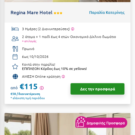
Κοζάνη
Regina Mare Hotel
Παραλία Κατερίνης
Κοκκώνι Κορινθίας
Κομοτηνή
3 Ημέρες (2 Διανυκτερεύσεις)
2 άτομα + 1 παιδί έως 4 ετών
Οικονομικό Δίκλινο δωμάτιο
Κόνιτσα
+ επιλογές
Πρωινό
Κόρινθος
έως 10/10/2026
Κορώνη
Κοντά στην παραλία!
ΕΠΙΠΛΕΟΝ Κέρδος έως 10% σε yellows!
Κουρούτα Ηλείας
ΑΜΕΣΗ Online κράτηση
Κουφονήσια
€115
από
Δες την προσφορά
€58 / διανυκτέρευση
Κρήτη
* ελάχιστη τιμή περιόδου
Κρουαζιέρες
Κύθηρα
Κυλλήνη