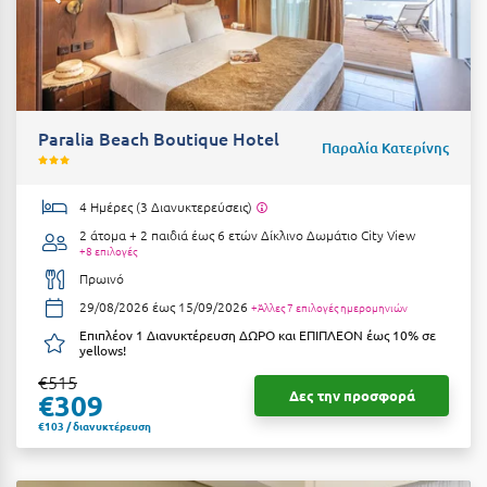
Ε
Ελάτη Αρκαδίας
Ελληνικό Αρκαδίας
Paralia Beach Boutique Hotel
Ελούντα Κρήτης
Παραλία Κατερίνης
Ερέτρια
4 Ημέρες (3 Διανυκτερεύσεις)
Ερμιόνη
2 άτομα + 2 παιδιά έως 6 ετών
Δίκλινο Δωμάτιο City View
+8 επιλογές
Εύβοια
Πρωινό
Ευρυτανία
29/08/2026 έως 15/09/2026
+Άλλες 7 επιλογές ημερομηνιών
Επιπλέον 1 Διανυκτέρευση ΔΩΡΟ και ΕΠΙΠΛΕΟΝ έως 10% σε
yellows!
Ζ
€515
Δες την προσφορά
€309
Ζαγοροχώρια
€103 / διανυκτέρευση
Ζάκυνθος