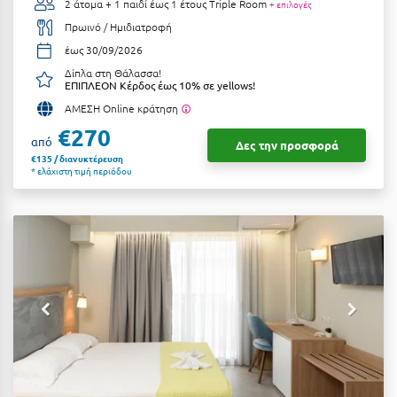
Καρδίτσα
2 άτομα + 1 παιδί έως 1 έτους
Triple Room
+ επιλογές
Πρωινό / Ημιδιατροφή
Κάρπαθος
έως 30/09/2026
Καρπενήσι
Δίπλα στη Θάλασσα!
ΕΠΙΠΛΕΟΝ Κέρδος έως 10% σε yellows!
Κάρυστος
ΑΜΕΣΗ Online κράτηση
€270
Κάσος
από
Δες την προσφορά
€135 / διανυκτέρευση
Κασσάνδρα
* ελάχιστη τιμή περιόδου
Καστοριά
Κατερίνη
Κέα - Τζιά
Κερατέα
Κέρκυρα
Κεφαλονιά