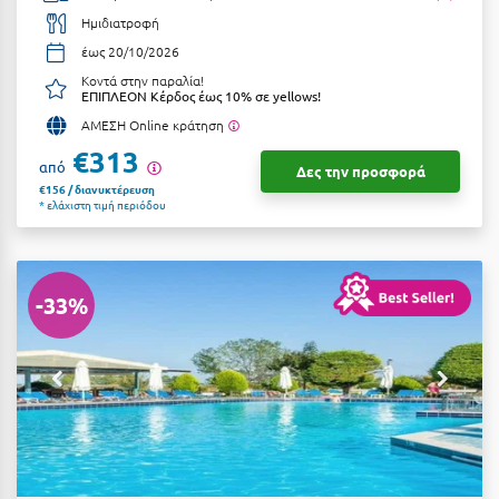
Ημιδιατροφή
Αργολίδα
Ξενοδοχεία 3 Αστέρων
έως 20/10/2026
Αριδαία
Ξενοδοχεία 4 Αστέρων
Κοντά στην παραλία!
ΕΠΙΠΛΕΟΝ Κέρδος έως 10% σε yellows!
Αρκαδία
Ξενοδοχεία 5 Αστέρων
ΑΜΕΣΗ Online κράτηση
€313
Αρκίτσα
Βίλες
από
Δες την προσφορά
€156 / διανυκτέρευση
Αρτέμιδα
Κρουαζιέρες
* ελάχιστη τιμή περιόδου
Αρχαία Ολυμπία
Ενοικιαζόμενα Δωμάτια
Αστυπάλαια
Διαμερίσματα
-33%
Αττική
Studios
Αχαΐα
Boutique Hotels
Ξενώνες
Β
Camping
Βansko