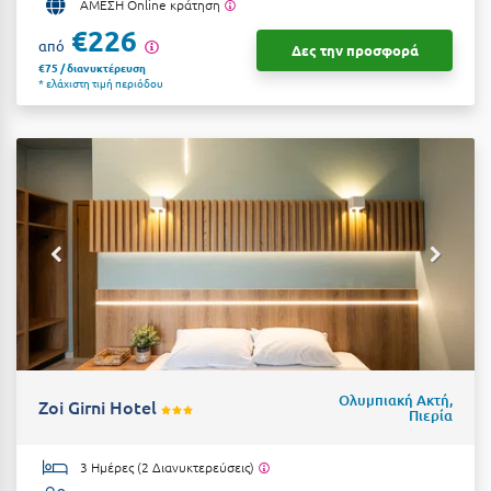
ΑΜΕΣΗ Online κράτηση
Ιωάννινα
€226
από
Δες την προσφορά
€75 / διανυκτέρευση
Κ
* ελάχιστη τιμή περιόδου
Καβάλα
Καλάβρυτα
Καλαμάτα
Κάλαμος
Καλαμπάκα
Κάλυμνος
Καμένα Βούρλα
Ολυμπιακή Ακτή,
Zoi Girni Hotel
Καρδάμαινα
Πιερία
Καρδαμύλη
3 Ημέρες (2 Διανυκτερεύσεις)