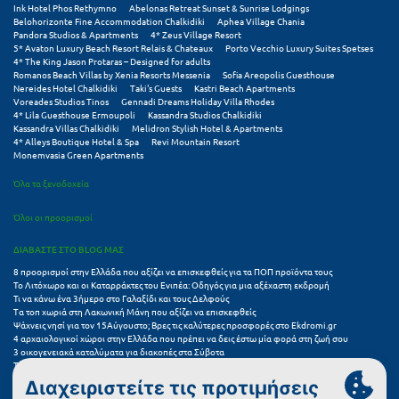
Ink Hotel Phos Rethymno
Abelonas Retreat Sunset & Sunrise Lodgings
Σούνιο
Belohorizonte Fine Accommodation Chalkidiki
Aphea Village Chania
Pandora Studios & Apartments
4* Zeus Village Resort
5* Avaton Luxury Beach Resort Relais & Chateaux
Porto Vecchio Luxury Suites Spetses
Σπάρτη
4* The King Jason Protaras – Designed for adults
Romanos Beach Villas by Xenia Resorts Messenia
Sofia Areopolis Guesthouse
Σπέτσες
Nereides Hotel Chalkidiki
Taki's Guests
Kastri Beach Apartments
Voreades Studios Tinos
Gennadi Dreams Holiday Villa Rhodes
4* Lila Guesthouse Ermoupoli
Kassandra Studios Chalkidiki
Σποράδες
Kassandra Villas Chalkidiki
Melidron Stylish Hotel & Apartments
4* Alleys Boutique Hotel & Spa
Revi Mountain Resort
Σύβοτα
Monemvasia Green Apartments
Όλα τα ξενοδοχεία
Σύμη
Όλοι οι προορισμοί
Σύρος
ΔΙΑΒΑΣΤΕ ΣΤΟ BLOG ΜΑΣ
Σχοινούσα
8 προορισμοί στην Ελλάδα που αξίζει να επισκεφθείς για τα ΠΟΠ προϊόντα τους
Το Λιτόχωρο και οι Καταρράκτες του Ενιπέα: Οδηγός για μια αξέχαστη εκδρομή
Τ
Τι να κάνω ένα 3ήμερο στο Γαλαξίδι και τους Δελφούς
Τα τοπ χωριά στη Λακωνική Μάνη που αξίζει να επισκεφθείς
Ψάχνεις νησί για τον 15Αύγουστο; Βρες τις καλύτερες προσφορές στο Ekdromi.gr
Τζουμέρκα
4 αρχαιολογικοί χώροι στην Ελλάδα που πρέπει να δεις έστω μία φορά στη ζωή σου
3 οικογενειακά καταλύματα για διακοπές στα Σύβοτα
Τα 11 καλύτερα καλοκαιρινά resorts στην Ελλάδα
Τήνος
7 μικρά ελληνικά νησιά για αξέχαστες καλοκαιρινές διακοπές
5+1 ινσταγκραμικές παραλίες στην Ελλάδα που αξίζουν μια θέση στο feed σου