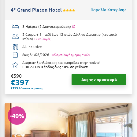
Suites
Βόλος
4* Grand Platon Hotel
Παραλία Κατερίνης
Βραχάτι Κορινθίας
Βυτίνα
3 Ημέρες (2 Διανυκτερεύσεις)
Δες όλες τις προσφορές
2 άτομα + 1 παιδί έως 12 ετών
Δίκλινο Δωμάτιο (κεντρικό
κτίριο)
+2 επιλογές
Γ
Δες όλα τα πακέτα διακοπών
All Inclusive
Γαλαξiδι
έως 31/08/2026
+Άλλη επιλογή ημερομηνιών
Δωρεάν ξαπλώστρες και ομπρέλες στην πισίνα!
Γλυφάδα
ΕΠΙΠΛΕΟΝ Κέρδος έως 10% σε yellows!
€590
Γρεβενά
Δες την προσφορά
€397
€199 / διανυκτέρευση
Γύθειο
Δ
-40%
Δελφοί
Διακοπτό