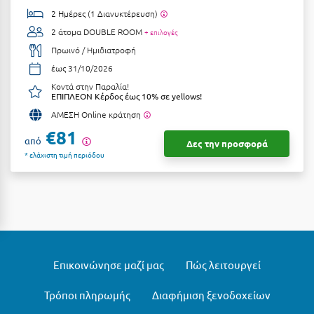
2 Ημέρες (1 Διανυκτέρευση)
Μυστράς
2 άτομα
DOUBLE ROOM
+ επιλογές
Πρωινό / Ημιδιατροφή
Μυτιλήνη
έως 31/10/2026
Ν
Κοντά στην Παραλία!
ΕΠΙΠΛΕΟΝ Κέρδος έως 10% σε yellows!
ΑΜΕΣΗ Online κράτηση
Νάξος
€81
από
Νάουσα
Δες την προσφορά
* ελάχιστη τιμή περιόδου
Ναυπακτία
Ναύπλιο
Νέα Μάκρη
Νέα Στύρα Εύβοιας
Επικοινώνησε μαζί μας
Πώς λειτουργεί
Νέοι Πόροι Πιερίας
Τρόποι πληρωμής
Διαφήμιση ξενοδοχείων
Ξ