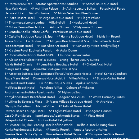
Πόρος
5* Porto Kea Suites
Stratos Apartments & Studios
4* SanSal Boutique Hotel
New York Hotel
4* Achillion Palace
5* Athina Luxury Suites
Polos Hotel Paros
Hermes Hotel
Gizis Exclusive
5* Mitsis Selection Blue Domes
Πόρτο Χέλι
5* Plaza Resort Hotel
4* Argo Boutique Hotel
4* Flegra Palace
4* Thermesea Luxury Lodge
Villa Nefeli
5* Koukoumi Hotel
Πρέβεζα
5* Mitsis Ramira Beach Hotel
Artina Nuovo
5* Mykonos Princess
5* Sentido Apollo Palace Corfu
Paraskevas Boutique Hotel
5* Castello Boutique Resort & Spa
4* Harma Boutique Hotel
Makis Inn Resort
Πύλος
Anasa Corfu
Eri Studios
5* Almyros Beach Resort & Spa
Naxos Beach Hotel
Hippocampus Hotel
4* Kos Aktis Art Hotel
4* Canvas by Mitsis Family Village
Πύργος
5* Kresten Royal Euphoria Resort
4* Aplai Dome
4* Rocabella Santorini Hotel & SPA
Elounda Garden Suites
5* Alexandros Palace Hotel & Suites
Living Theros Luxury Suites
Alexis Hotel Chania
4* Lena Mare Boutique Hotel
4* Civitel Akali Hotel
Ρ
Mariya Art Living
Aqua Blu Boutique Hotel & Spa
5* Asterion Suites & Spa - Designed for adults by Louis Hotels
Hotel Kontes Comfort
Aqua Mare Hotel
Dionysos Hotel Agistri
Villea Village
4* Strada Marina Hotel
Ρέθυμνο
Douskos Guest House
En Plo Boutique Suites
Apikia Santorini
Molfetta Beach Hotel
Penelope Villas
Colours of Mykonos
Ρίο
Andromaches Holiday Apartments
5* Mykonos Soul
5* Mykonos Dove Beachfront Hotel
Aegean Sea Villas
4* White Harmony Suites
4* Lithos by Spyros & Flora
5* Varos Village Boutique Hotel
4* Art Hotel
Ρόδος
Olympic Palladium
Melissi Villas
4* Astir of Naxos Hotel
Petradi Beach Lounge Hotel
5* Eagles Palace Hotel
4* Aegean Houses
Casa Di Fiori Suites
Ippokampos Apartments Naxos
4* Vigla Hotel
Σ
Halepa Hotel Chania
Iniohos Hotel Zakynthos
5* Lesante Blu, The Leading Hotels of the World
Delfinia Hotel & Bungalows
Xenia Residences & Suites
4* Apollo Resort
Angela Apartments Kos
Σαλαμίνα
Sunrise Beach Suites Syros
Iliovasilema Hotel Naxos
4* Dionysos Sea Side Resort
Mrs Armelina by Mr&Mrs White Hotels
Hotel Ariadne Skyros
4* On The Rocks Hotel