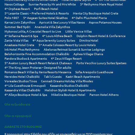
Σαμοθράκη
Naxos Cottage
Sunrise Paros by Mr and Mrs White
5* Rethymno Mare Royal Hotel
4* Orpheas Resort
Porfi Beach Hotel
5* Lesante Classic – Preferred Hotels & Resorts
Menta City Boutique Hotel Crete
Σάμος
Polis 1907
5* Aegean Suites Hotel Skiathos
4* Dafni Plus Hotel Pieria
Karras Livin Zakynthos
Apricot & Sea Luxury Villas Naxos
Aspros Potamos Houses
Σαντορίνη
Summer Bed Nydri
Anemelia Villa Zakynthos
Mykonos Lolita, A Grecotel Resort to Live
Little Venice Villas
4* Sofianna Resort & Spa
4* Louis Althea Beach
Dolphin Resort Hotel & Conference
Σέριφος
Zante Vista Villas
4* Aqua Serenity Luxury Suites
Dimitra Hotel
Anastasia Hotel Crete
5* Amada Colossos Resort by Louis Hotels
Σέρρες
Ink Hotel Phos Rethymno
Abelonas Retreat Sunset & Sunrise Lodgings
Belohorizonte Fine Accommodation Chalkidiki
Aphea Village Chania
Pandora Studios & Apartments
4* Zeus Village Resort
Σιθωνία
5* Avaton Luxury Beach Resort Relais & Chateaux
Porto Vecchio Luxury Suites Spetses
4* The King Jason Protaras – Designed for adults
Σίκινος
Romanos Beach Villas by Xenia Resorts Messenia
Sofia Areopolis Guesthouse
Nereides Hotel Chalkidiki
Taki's Guests
Kastri Beach Apartments
Voreades Studios Tinos
Gennadi Dreams Holiday Villa Rhodes
Σίφνος
4* Lila Guesthouse Ermoupoli
Kassandra Studios Chalkidiki
Kassandra Villas Chalkidiki
Melidron Stylish Hotel & Apartments
Σκαφιδιά Ηλείας
4* Alleys Boutique Hotel & Spa
Mikelina Boutique Hotel
Parnon Hotel Athens
Όλα τα ξενοδοχεία
Σκιάθος
Όλοι οι προορισμοί
Σκόπελος
ΔΙΑΒΑΣΤΕ ΣΤΟ BLOG ΜΑΣ
Σκύρος
8 προορισμοί στην Ελλάδα που αξίζει να επισκεφθείς για τα ΠΟΠ προϊόντα τους