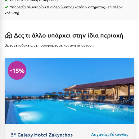
Ιωάννινα
Υπηρεσία πλυντηρίου & σιδερώματος (κατόπιν αιτήματος - επιπλέον
χρέωση)
Κ
Καβάλα
Δες τι άλλο υπάρχει στην ίδια περιοχή
Βρες ξενοδοχεία με προσφορές σε κοντινή απόσταση
Καλάβρυτα
Καλαμάτα
Κάλαμος
-15%
Καλαμπάκα
Κάλυμνος
Καμένα Βούρλα
Καρδάμαινα
Καρδαμύλη
5* Galaxy Hotel Zakynthos
Λαγανάς, Ζάκυνθος