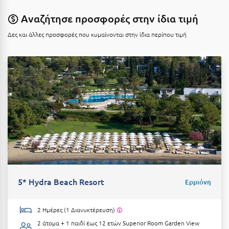
Κοζάνη
Αναζήτησε προσφορές στην ίδια τιμή
Κοκκώνι Κορινθίας
Δες και άλλες προσφορές που κυμαίνονται στην ίδια περίπου τιμή
Κομοτηνή
Κόνιτσα
Κόρινθος
Κορώνη
Κουρούτα Ηλείας
Κουφονήσια
Κρήτη
Κρουαζιέρες
5* Hydra Beach Resort
Ερμιόνη
Κύθηρα
2 Ημέρες (1 Διανυκτέρευση)
Κυλλήνη
2 άτομα + 1 παιδί έως 12 ετών
Superior Room Garden View