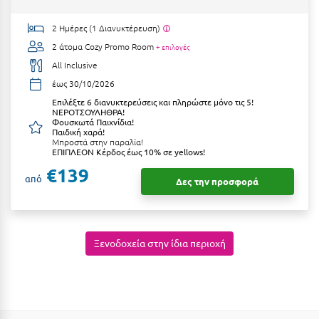
Καρδίτσα
2 Ημέρες (1 Διανυκτέρευση)
Κάρπαθος
2 άτομα
Cozy Promo Room
+ επιλογές
Καρπενήσι
All Inclusive
Κάρυστος
έως 30/10/2026
Επιλέξτε 6 διανυκτερεύσεις και πληρώστε μόνο τις 5!
Κάσος
ΝΕΡΟΤΣΟΥΛΗΘΡΑ!
Φουσκωτά Παιχνίδια!
Παιδική χαρά!
Κασσάνδρα
Μπροστά στην παραλία!
ΕΠΙΠΛΕΟΝ Κέρδος έως 10% σε yellows!
Καστοριά
€139
από
Δες την προσφορά
Κατερίνη
Κέα - Τζιά
Ξενοδοχεία στην ίδια περιοχή
Κερατέα
Κέρκυρα
Κεφαλονιά