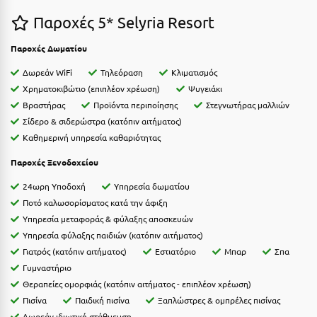
Η
Παροχές 5* Selyria Resort
Ηλεία
Παροχές Δωματίου
Ηράκλειο
Δωρεάν WiFi
Τηλεόραση
Κλιματισμός
Χρηματοκιβώτιο (επιπλέον χρέωση)
Ψυγειάκι
Θ
Βραστήρας
Προϊόντα περιποίησης
Στεγνωτήρας μαλλιών
Σίδερο & σιδερώστρα (κατόπιν αιτήματος)
Θάσος
Καθημερινή υπηρεσία καθαριότητας
Θεσσαλονίκη
Παροχές Ξενοδοχείου
24ωρη Υποδοχή
Υπηρεσία δωματίου
Ι
Ποτό καλωσορίσματος κατά την άφιξη
Υπηρεσία μεταφοράς & φύλαξης αποσκευών
Ιεράπετρα
Υπηρεσία φύλαξης παιδιών (κατόπιν αιτήματος)
Ιθάκη
Γιατρός (κατόπιν αιτήματος)
Εστιατόριο
Μπαρ
Σπα
Γυμναστήριο
Ικαρία
Θεραπείες ομορφιάς (κατόπιν αιτήματος - επιπλέον χρέωση)
Πισίνα
Παιδική πισίνα
Ξαπλώστρες & ομπρέλες πισίνας
Ίος
Δωρεάν ιδιωτική στάθμευση