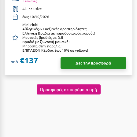
+ επιλογές
Κύμη Ευβοίας
All Inclusive
έως 10/10/2026
Κυπαρισσία
Μini club!
Κύπρος
Αθλητικές & Ευεξιακές Δραστηριότητες!
Ελληνική Βραδιά με παραδοσιακούς χορούς!
Μουσικές βραδιές με DJ!
Κως
Βραδιά με ζωντανή μουσική!
Μπροστά στην παραλία!
ΕΠΙΠΛΕΟΝ Κέρδος έως 10% σε yellows!
Λ
€137
από
Δες την προσφορά
Λαγκάδια
Λακόπετρα Αχαΐας
Προσφορές σε παρόμοια τιμή
Λακωνία
Λασίθι
Λεπτοκαρυά
Λέσβος