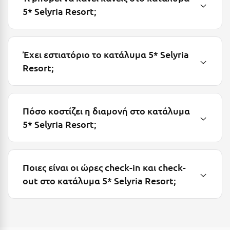
5* Selyria Resort;
Μεθώνη
Μεσολόγγι
Έχει εστιατόριο το κατάλυμα 5* Selyria
Μεσσηνία
Resort;
Μετέωρα
Μέτσοβο
Πόσο κοστίζει η διαμονή στο κατάλυμα
Μήλος
5* Selyria Resort;
Μονεμβασιά
Μουζάκι
Ποιες είναι οι ώρες check-in και check-
Μπαλί Κρήτης
out στο κατάλυμα 5* Selyria Resort;
Μπάνσκο
Μπούκα Μεσσηνίας
Μύκονος