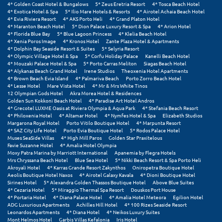
4* Golden Coast Hotel & Bungalows
5* Zeus Eretria Resort
4* Tosca Beach Hotel
4* Exotica Hotel & Spa
5* Ilio Mare Hotels & Resorts
4* Airotel Achaia Beach Hotel
Ξυλόκαστρο
4* Evia Riviera Resort
4* AKS Porto Heli
4* Grand Platon Hotel
4* Maranton Beach Hotel
5* Dion Palace Luxury Resort & Spa
4* Arion Hotel
4* Florida Blue Bay
5* Blue Lagoon Princess
4* Klelia Beach Hotel
4* Xenia Poros Image
4* Kronos Hotel
Zante Plaza Hotel & Apartments
Ο
4* Dolphin Bay Seaside Resort & Suites
5* Selyria Resort
4* Olympic Village Hotel & Spa
5* Corfu Holiday Palace
Kanelli Beach Hotel
4* Mouzaki Palace Hotel & Spa
5* Porto Carras Meliton
Siagas Beach Hotel
Ορεινή Αρκαδία
4* Alykanas Beach Grand Hotel
Irene Studios
Theoxenia Hotel Apartments
4* Brown Beach Evia Island
4* Palmariva Beach
Porto Zorro Beach Hotel
Ορεινή Ναυπακτία
4* Lesse Hotel
Mare Vista Hotel
4* Mr & Mrs White Tinos
12 Olympian Gods Hotel
Akra Morea Hotel & Residences
Golden Sun Kokkoni Beach Hotel
4* Paradise Art Hotel Andros
Π
4* Grecotel LUXME Oasis at Riviera Olympia & Aqua Park
4* Stefania Beach Resort
4* Philoxenia Hotel
4* Altamar Hotel
4* Nymfes Hotel & Spa
Elizabeth Studios
Margarona Royal Hotel
Porto Vitilo Boutique Hotel
4* Marpunta Resort
Πάλαιρος
4* SAZ City Life Hotel
Porto Evia Boutique Hotel
5* Rodos Palace Hotel
Muses SeaSide Villas
4* High Mill Paros
Golden Star Praxitelous
Favie Suzanne Hotel
4* Amalia Hotel Olympia
Παξοί
Moxy Patra Marina by Marriott International
Apanemia by Flegra Hotels
Mrs Chryssana Beach Hotel
Blue Sea Hotel
5* Nikki Beach Resort & Spa Porto Heli
Παραλία Κατερίνης
Akroyali Hotel
4* Karras Grande Resort Zakynthos
Oniropetra Boutique Hotel
Aeolis Boutique Hotel Naxos
4* Airotel Galaxy Kavala
4* Dioni Boutique Hotel
Sirines Hotel
5* Alexandra Golden Thassos Boutique Hotel
Above Blue Suites
Παραλία Λιτοχώρου
4* Cezaria Hotel
5* Miraggio Thermal Spa Resort
Douskos Port House
4* Portaria Hotel
4* Diana Palace Hotel
4* Amalia Hotel Meteora
Egilion Hotel
Παράλιο Άστρος
ADG Luxurious Apartments
Achilles Hill Hotel
4* 100 Rizes Seaside Resort
Leonardos Apartments
4* Diana Hotel
4* Neikos Luxury Suites
Mont Helmos Hotel
Garbis Villas Kefalonia
Iris Hotel