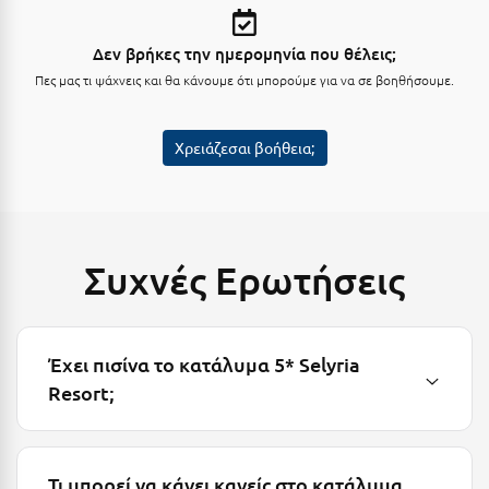
Λευκάδα
Λήμνος
Δεν βρήκες την ημερομηνία που θέλεις;
Πες μας τι ψάχνεις και θα κάνουμε ότι μπορούμε για να σε βοηθήσουμε.
Λίμνη Πλαστήρα
Λιτόχωρο
Χρειάζεσαι βοήθεια;
Λουτρά Πόζαρ
Λουτρά Υπάτης
Λουτράκι
Συχνές Ερωτήσεις
Λούτσα
Μ
Έχει πισίνα το κατάλυμα 5* Selyria
Resort;
Μάνη
Μαραθώνας Αττικής
Μαρώνεια
Τι μπορεί να κάνει κανείς στο κατάλυμα