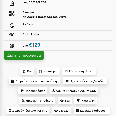
έως 11/10/2026
Αργολίδα
Ξενοδοχεία 3 Αστέρων
2 άτομα
Αριδαία
σε
Double Room Garden View
Ξενοδοχεία 4 Αστέρων
1
νύχτες
Αρκαδία
Ξενοδοχεία 5 Αστέρων
All Inclusive
Αρκίτσα
Βίλες
€120
από
Αρτέμιδα
Κρουαζιέρες
Δες την προσφορά
Αρχαία Ολυμπία
Ενοικιαζόμενα Δωμάτια
Αστυπάλαια
Διαμερίσματα
Bar
Εστιατόριο
Εξωτερική Πισίνα
Αττική
Studios
Δωρεάν προϊόντα περιποίησης
Εξοπλισμός καφέ/κουζίνα
Αχαΐα
Boutique Hotels
Παραθαλάσσιο
Adults Friendly / Adults Only
Ξενώνες
Β
Υπέροχη Τοποθεσία
Spa
Free WiFi
Camping
Βansko
Δωρεάν Ιδιωτικό Parking
Jacuzzi
Δωρεάν στάθμευση