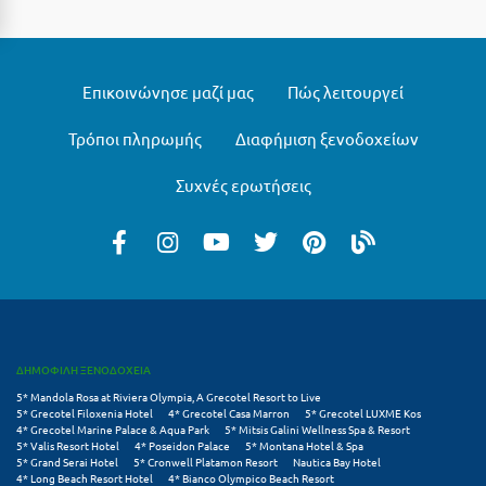
Μυστράς
Μυτιλήνη
Επικοινώνησε μαζί μας
Πώς λειτουργεί
Ν
Τρόποι πληρωμής
Διαφήμιση ξενοδοχείων
Νάξος
Συχνές ερωτήσεις
Νάουσα
Ναυπακτία
Ναύπλιο
Νέα Μάκρη
ΔΗΜΟΦΙΛΗ ΞΕΝΟΔΟΧΕΙΑ
Νέα Στύρα Εύβοιας
5* Mandola Rosa at Riviera Olympia, A Grecotel Resort to Live
5* Grecotel Filoxenia Hotel
4* Grecotel Casa Marron
5* Grecotel LUXME Kos
Νέοι Πόροι Πιερίας
4* Grecotel Marine Palace & Aqua Park
5* Mitsis Galini Wellness Spa & Resort
5* Valis Resort Hotel
4* Poseidon Palace
5* Montana Hotel & Spa
5* Grand Serai Hotel
5* Cronwell Platamon Resort
Nautica Bay Hotel
Ξ
4* Long Beach Resort Hotel
4* Bianco Olympico Beach Resort