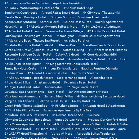
Πάργα
4* Iliovasilema Suites Santorini
Agroktima Leonidio
4* Siora Vittoria Boutique Hotel Corfu
4* Aelius Hotel & Spa
Παρνασσός
Semiramis Guesthouse
Airotel Patras Smart Hotel
4* City Hotel Thessaloniki
Paralia Beach Boutique Hotel
Dionysis Studios
Sunshine Apartments
Acqua Vatos Santorini
Saronis Hotel
Golden Rose Suites
Kochili Apartments
Πάρος
Hotel Ntinas
5* Absolute Mykonos Suites & More
Το Μπαλκόνι της Αγόριανης
4* A For Art Hotel Thassos
Searocks Exclusive Village
4* Apollo Resort Art Hotel
Πάτμος
Οικολογικός Ξενώνας «Philothea»
Manos Syros
Minthi Boutique Apartments
4* Alexandra Beach Thassos Spa Resort
Acrothea Perdika
Mirabilia Boutique Hotel Chalkidiki
Ithaca's Poem
Marathon Beach Resort Hotel
Πάτρα
Gera's Olive Grove (Elaionas Tis Geras)
Skiathos Living
5* Princess Resort Skiathos
Racconto Boutique Design Hotel
Galaxy Art Hotel
4* Core Hotel Chalkidiki
Artina Hotel
4* Belvedere Aeolis Hotel
Aqua Mare Sea Side Hotel
Loriet Hotel
Παύλιανη
Koukounari Rooms Agistri
4* King Maron Wellness Beach Hotel
Sunny Bay Hotel Crete
4* Princess Kyniska Suites
Bacchus Pension Olympia
Πειραιάς
Studios River
4* Airotel Alexandros Hotel
Aphrodite Studios
4* Akti Ouranoupoli Beach Resort
Mediterranee Hotel
Alexandra Hotel
4* Las Hotel & Spa
Anastassiou Hotel
Kyparissia Beach Hotel
Πελοπόννησος
4* Royal Hotel and Suites
Acqua Vatos
5* Parga Beach Resort
La Casa Di Napa Apartments
Steni Hotel
San Antonio Summer House
Πήλιο
Villa Andreas Ammoudia
Sun and Moon Villas
4* Essence Living Exclusive Hotel
Vergina Star Lefkada
Petritis Guest House
Galaxy Hotel Ios
Greek Pride Themelis Studios
4* Pi Athens Suites
4* Alamis Hotel & Apartments
Πιερία
4* Mr & Mrs White Paros
Esperides Apartments By The Sea
Melidron Hotel & Suites Naxos
4* Nevros Hotel & Spa
Ilia Mare
Πλαταμώνας
Olympios Zeus Hotel Bungalows
Agnes Deluxe Hotel
Preveza City Comfort Hotel
Villa Orama Apartments
Athens 4 Boutique Hotel
Anais Collection Hotels & Suites
Ano Kampos Hotel
31 Doors Hotel
Alexakis Hotel & Spa
Summer House Louisa
Πλύτρα Λακωνίας
5* LAZART Hotel Thessaloniki
Verde Al Mare
Acropolis Suites Troulanda
Casa 77 Zante by Karras Hotels
Gefyri Hotel
5* Cayo Exclusive Resort & Spa