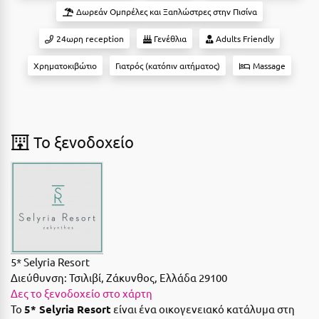
Suites
Βόλος
Δωρεάν Ομπρέλες και Ξαπλώστρες στην Πισίνα
Βραχάτι Κορινθίας
24ωρη reception
Γενέθλια
Adults Friendly
Βυτίνα
Δες όλες τις προσφορές
Χρηματοκιβώτιο
Γιατρός (κατόπιν αιτήματος)
Massage
Γ
Δες όλα τα πακέτα διακοπών
Γαλαξiδι
To ξενοδοχείο
Γλυφάδα
Γρεβενά
Γύθειο
Δ
5* Selyria Resort
Δελφοί
Διεύθυνση:
Τσιλιβί, Ζάκυνθος, Ελλάδα 29100
Δες το ξενοδοχείο στο χάρτη
Διακοπτό
Το
5* Selyria Resort
είναι ένα οικογενειακό κατάλυμα στη