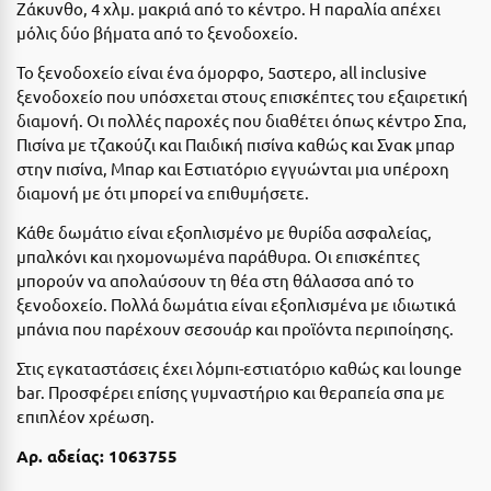
Ε
Ζάκυνθο, 4 χλμ. μακριά από το κέντρο. Η παραλία απέχει
μόλις δύο βήματα από το ξενοδοχείο.
Ελάτη Αρκαδίας
Το ξενοδοχείο είναι ένα όμορφο, 5αστερο, all inclusive
ξενοδοχείο που υπόσχεται στους επισκέπτες του εξαιρετική
Ελληνικό Αρκαδίας
διαμονή. Οι πολλές παροχές που διαθέτει όπως κέντρο Σπα,
Ελούντα Κρήτης
Πισίνα με τζακούζι και Παιδική πισίνα καθώς και Σνακ μπαρ
στην πισίνα, Μπαρ και Εστιατόριο εγγυώνται μια υπέροχη
Ερέτρια
διαμονή με ότι μπορεί να επιθυμήσετε.
Ερμιόνη
Κάθε δωμάτιο είναι εξοπλισμένο με θυρίδα ασφαλείας,
μπαλκόνι και ηχομονωμένα παράθυρα. Οι επισκέπτες
Εύβοια
μπορούν να απολαύσουν τη θέα στη θάλασσα από το
ξενοδοχείο. Πολλά δωμάτια είναι εξοπλισμένα με ιδιωτικά
Ευρυτανία
μπάνια που παρέχουν σεσουάρ και προϊόντα περιποίησης.
Ζ
Στις εγκαταστάσεις έχει λόμπι-εστιατόριο καθώς και lounge
bar. Προσφέρει επίσης γυμναστήριο και θεραπεία σπα με
Ζαγοροχώρια
επιπλέον χρέωση.
Ζάκυνθος
Αρ. αδείας: 1063755