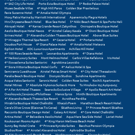
Λευκάδα
4* SAZ City Life Hotel
Porto Evia Boutique Hotel
5* Rodos Palace Hotel
Muses SeaSide Villas
4* High Mill Paros
Golden Star Praxitelous
Λήμνος
Favie Suzanne Hotel
4* Amalia Hotel Olympia
Moxy Patra Marina by Marriott International
Apanemia by Flegra Hotels
Mrs Chryssana Beach Hotel
Blue Sea Hotel
5* Nikki Beach Resort & Spa Porto Heli
Λίμνη Πλαστήρα
Akroyali Hotel
4* Karras Grande Resort Zakynthos
Oniropetra Boutique Hotel
Aeolis Boutique Hotel Naxos
4* Airotel Galaxy Kavala
4* Dioni Boutique Hotel
Sirines Hotel
Λιτόχωρο
5* Alexandra Golden Thassos Boutique Hotel
Above Blue Suites
5* Miraggio Thermal Spa Resort
4* Cezaria Hotel
4* Portaria Hotel
Douskos Port House
4* Diana Palace Hotel
4* Amalia Hotel Meteora
Λουτρά Πόζαρ
Egilion Hotel
ADG Luxurious Apartments
Achilles Hill Hotel
4* 100 Rizes Seaside Resort
Leonardos Apartments
4* Diana Hotel
4* Neikos Luxury Suites
Mont Helmos Hotel
Garbis Villas Kefalonia
Iris Hotel
Λουτρά Υπάτης
4* Iliovasilema Suites Santorini
Agroktima Leonidio
4* Siora Vittoria Boutique Hotel Corfu
4* Aelius Hotel & Spa
Λουτράκι
Semiramis Guesthouse
Airotel Patras Smart Hotel
4* City Hotel Thessaloniki
Paralia Beach Boutique Hotel
Dionysis Studios
Sunshine Apartments
Acqua Vatos Santorini
Saronis Hotel
Golden Rose Suites
Kochili Apartments
Λούτσα
Hotel Ntinas
5* Absolute Mykonos Suites & More
Το Μπαλκόνι της Αγόριανης
4* A For Art Hotel Thassos
Searocks Exclusive Village
4* Apollo Resort Art Hotel
Οικολογικός Ξενώνας «Philothea»
Manos Syros
Minthi Boutique Apartments
Μ
4* Alexandra Beach Thassos Spa Resort
Acrothea Perdika
Mirabilia Boutique Hotel Chalkidiki
Ithaca's Poem
Marathon Beach Resort Hotel
Gera's Olive Grove (Elaionas Tis Geras)
Skiathos Living
5* Princess Resort Skiathos
Μάνη
Racconto Boutique Design Hotel
Galaxy Art Hotel
4* Core Hotel Chalkidiki
Artina Hotel
4* Belvedere Aeolis Hotel
Aqua Mare Sea Side Hotel
Loriet Hotel
Μαραθώνας Αττικής
Koukounari Rooms Agistri
4* King Maron Wellness Beach Hotel
Sunny Bay Hotel Crete
4* Princess Kyniska Suites
Bacchus Pension Olympia
Studios River
4* Airotel Alexandros Hotel
Aphrodite Studios
Μαρώνεια
4* Akti Ouranoupoli Beach Resort
Mediterranee Hotel
Alexandra Hotel