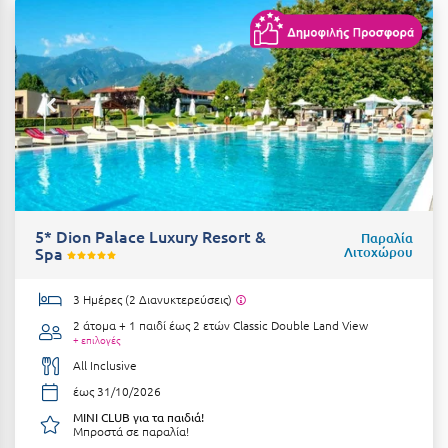
Αργολίδα
Ξενοδοχεία 3 Αστέρων
Αριδαία
Ξενοδοχεία 4 Αστέρων
Αρκαδία
Ξενοδοχεία 5 Αστέρων
Αρκίτσα
Βίλες
Αρτέμιδα
Κρουαζιέρες
Αρχαία Ολυμπία
Ενοικιαζόμενα Δωμάτια
5* Dion Palace Luxury Resort &
Παραλία
Spa
Λιτοχώρου
Αστυπάλαια
Διαμερίσματα
Αττική
Studios
3 Ημέρες (2 Διανυκτερεύσεις)
2 άτομα + 1 παιδί έως 2 ετών
Classic Double Land View
Αχαΐα
Boutique Hotels
+ επιλογές
All Inclusive
Ξενώνες
Β
έως 31/10/2026
Camping
MINI CLUB για τα παιδιά!
Βansko
Μπροστά σε παραλία!