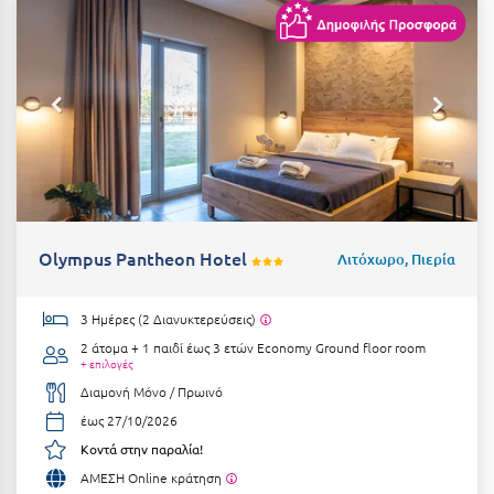
Καρδίτσα
Κάρπαθος
Καρπενήσι
Κάρυστος
Κάσος
Κασσάνδρα
Καστοριά
Olympus Pantheon Hotel
Λιτόχωρο, Πιερία
Κατερίνη
3 Ημέρες (2 Διανυκτερεύσεις)
Κέα - Τζιά
2 άτομα + 1 παιδί έως 3 ετών
Economy Ground floor room
+ επιλογές
Κερατέα
Διαμονή Μόνο / Πρωινό
έως 27/10/2026
Κέρκυρα
Κοντά στην παραλία!
Κεφαλονιά
ΑΜΕΣΗ Online κράτηση