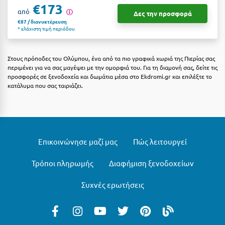
€173
Κοζάνη
από
Δες την προσφορά
€87 / διανυκτέρευση
Κοκκώνι Κορινθίας
* ελάχιστη τιμή περιόδου
Κομοτηνή
Στους πρόποδες του Ολύμπου, ένα από τα πιο γραφικά χωριά της Πιερίας σας
Κόνιτσα
περιμένει για να σας μαγέψει με την ομορφιά του. Για τη διαμονή σας, δείτε τις
προσφορές σε ξενοδοχεία και δωμάτια μέσα στο Ekdromi.gr και επιλέξτε το
Κόρινθος
κατάλυμα που σας ταιριάζει.
Κορώνη
Κουρούτα Ηλείας
Κουφονήσια
Επικοινώνησε μαζί μας
Πώς λειτουργεί
Κρήτη
Τρόποι πληρωμής
Διαφήμιση ξενοδοχείων
Κρουαζιέρες
Συχνές ερωτήσεις
Κύθηρα
Κυλλήνη