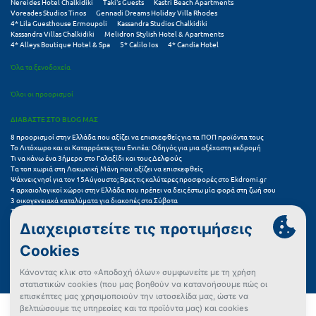
Nereides Hotel Chalkidiki
Taki's Guests
Kastri Beach Apartments
Voreades Studios Tinos
Gennadi Dreams Holiday Villa Rhodes
4* Lila Guesthouse Ermoupoli
Kassandra Studios Chalkidiki
Ξυλόκαστρο
Kassandra Villas Chalkidiki
Melidron Stylish Hotel & Apartments
4* Alleys Boutique Hotel & Spa
5* Calilo Ios
4* Candia Hotel
Ο
Όλα τα ξενοδοχεία
Ορεινή Αρκαδία
Όλοι οι προορισμοί
Ορεινή Ναυπακτία
ΔΙΑΒΑΣΤΕ ΣΤΟ BLOG ΜΑΣ
8 προορισμοί στην Ελλάδα που αξίζει να επισκεφθείς για τα ΠΟΠ προϊόντα τους
Το Λιτόχωρο και οι Καταρράκτες του Ενιπέα: Οδηγός για μια αξέχαστη εκδρομή
Π
Τι να κάνω ένα 3ήμερο στο Γαλαξίδι και τους Δελφούς
Τα τοπ χωριά στη Λακωνική Μάνη που αξίζει να επισκεφθείς
Ψάχνεις νησί για τον 15Αύγουστο; Βρες τις καλύτερες προσφορές στο Ekdromi.gr
Πάλαιρος
4 αρχαιολογικοί χώροι στην Ελλάδα που πρέπει να δεις έστω μία φορά στη ζωή σου
3 οικογενειακά καταλύματα για διακοπές στα Σύβοτα
Παξοί
Τα 11 καλύτερα καλοκαιρινά resorts στην Ελλάδα
7 μικρά ελληνικά νησιά για αξέχαστες καλοκαιρινές διακοπές
5+1 ινσταγκραμικές παραλίες στην Ελλάδα που αξίζουν μια θέση στο feed σου
Παραλία Κατερίνης
Συχνές Ερωτήσεις (FAQs) για Ξενοδοχεία
Παραλία Λιτοχώρου
Παράλιο Άστρος
Όροι χρήσης
Πολιτική Προστασίας Προσωπικών Δεδομένων