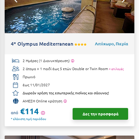
Ιωάννινα
Κ
Καβάλα
4* Olympus Mediterranean
Λιτόχωρο, Πιερία
Καλάβρυτα
Καλαμάτα
2 Ημέρες (1 Διανυκτέρευση)
2 άτομα + 1 παιδί έως 5 ετών
Double or Twin Room
+ επιλογές
Κάλαμος
Πρωινό
Καλαμπάκα
έως 11/01/2027
Κάλυμνος
Δωρεάν χρήση της εσωτερικής πισίνας και σάουνας!
ΑΜΕΣΗ Online κράτηση
Καμένα Βούρλα
€114
από
Δες την προσφορά
Καρδάμαινα
* ελάχιστη τιμή περιόδου
Καρδαμύλη