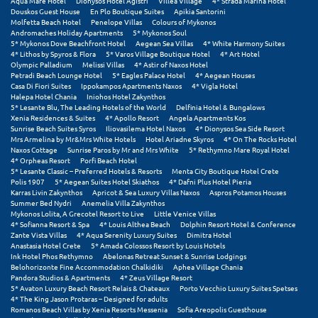
Aqua Mare Hotel
Dionysos Hotel Agistri
Villea Village
4* Strada Marina Hotel
Douskos Guest House
En Plo Boutique Suites
Apikia Santorini
Molfetta Beach Hotel
Penelope Villas
Colours of Mykonos
Μυστράς
Andromaches Holiday Apartments
5* Mykonos Soul
5* Mykonos Dove Beachfront Hotel
Aegean Sea Villas
4* White Harmony Suites
Μυτιλήνη
4* Lithos by Spyros & Flora
5* Varos Village Boutique Hotel
4* Art Hotel
Olympic Palladium
Melissi Villas
4* Astir of Naxos Hotel
Petradi Beach Lounge Hotel
5* Eagles Palace Hotel
4* Aegean Houses
Ν
Casa Di Fiori Suites
Ippokampos Apartments Naxos
4* Vigla Hotel
Halepa Hotel Chania
Iniohos Hotel Zakynthos
5* Lesante Blu, The Leading Hotels of the World
Delfinia Hotel & Bungalows
Νάξος
Xenia Residences & Suites
4* Apollo Resort
Angela Apartments Kos
Sunrise Beach Suites Syros
Iliovasilema Hotel Naxos
4* Dionysos Sea Side Resort
Mrs Armelina by Mr&Mrs White Hotels
Hotel Ariadne Skyros
4* On The Rocks Hotel
Νάουσα
Naxos Cottage
Sunrise Paros by Mr and Mrs White
5* Rethymno Mare Royal Hotel
4* Orpheas Resort
Porfi Beach Hotel
Ναυπακτία
5* Lesante Classic – Preferred Hotels & Resorts
Menta City Boutique Hotel Crete
Polis 1907
5* Aegean Suites Hotel Skiathos
4* Dafni Plus Hotel Pieria
Karras Livin Zakynthos
Apricot & Sea Luxury Villas Naxos
Aspros Potamos Houses
Ναύπλιο
Summer Bed Nydri
Anemelia Villa Zakynthos
Mykonos Lolita, A Grecotel Resort to Live
Little Venice Villas
4* Sofianna Resort & Spa
Νέα Μάκρη
4* Louis Althea Beach
Dolphin Resort Hotel & Conference
Zante Vista Villas
4* Aqua Serenity Luxury Suites
Dimitra Hotel
Anastasia Hotel Crete
5* Amada Colossos Resort by Louis Hotels
Νέα Στύρα Εύβοιας
Ink Hotel Phos Rethymno
Abelonas Retreat Sunset & Sunrise Lodgings
Belohorizonte Fine Accommodation Chalkidiki
Aphea Village Chania
Pandora Studios & Apartments
4* Zeus Village Resort
Νέοι Πόροι Πιερίας
5* Avaton Luxury Beach Resort Relais & Chateaux
Porto Vecchio Luxury Suites Spetses
4* The King Jason Protaras – Designed for adults
Romanos Beach Villas by Xenia Resorts Messenia
Sofia Areopolis Guesthouse
Ξ