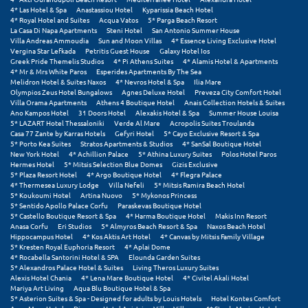
4* Las Hotel & Spa
Anastassiou Hotel
Kyparissia Beach Hotel
Μεθώνη
4* Royal Hotel and Suites
Acqua Vatos
5* Parga Beach Resort
La Casa Di Napa Apartments
Steni Hotel
San Antonio Summer House
Villa Andreas Ammoudia
Sun and Moon Villas
4* Essence Living Exclusive Hotel
Μεσολόγγι
Vergina Star Lefkada
Petritis Guest House
Galaxy Hotel Ios
Greek Pride Themelis Studios
4* Pi Athens Suites
4* Alamis Hotel & Apartments
Μεσσηνία
4* Mr & Mrs White Paros
Esperides Apartments By The Sea
Melidron Hotel & Suites Naxos
4* Nevros Hotel & Spa
Ilia Mare
Olympios Zeus Hotel Bungalows
Agnes Deluxe Hotel
Preveza City Comfort Hotel
Μετέωρα
Villa Orama Apartments
Athens 4 Boutique Hotel
Anais Collection Hotels & Suites
Ano Kampos Hotel
31 Doors Hotel
Alexakis Hotel & Spa
Summer House Louisa
5* LAZART Hotel Thessaloniki
Μέτσοβο
Verde Al Mare
Acropolis Suites Troulanda
Casa 77 Zante by Karras Hotels
Gefyri Hotel
5* Cayo Exclusive Resort & Spa
5* Porto Kea Suites
Stratos Apartments & Studios
4* SanSal Boutique Hotel
Μήλος
New York Hotel
4* Achillion Palace
5* Athina Luxury Suites
Polos Hotel Paros
Hermes Hotel
5* Mitsis Selection Blue Domes
Gizis Exclusive
5* Plaza Resort Hotel
4* Argo Boutique Hotel
4* Flegra Palace
Μονεμβασιά
4* Thermesea Luxury Lodge
Villa Nefeli
5* Mitsis Ramira Beach Hotel
5* Koukoumi Hotel
Artina Nuovo
5* Mykonos Princess
Μουζάκι
5* Sentido Apollo Palace Corfu
Paraskevas Boutique Hotel
5* Castello Boutique Resort & Spa
4* Harma Boutique Hotel
Makis Inn Resort
Anasa Corfu
Eri Studios
5* Almyros Beach Resort & Spa
Naxos Beach Hotel
Μπαλί Κρήτης
Hippocampus Hotel
4* Kos Aktis Art Hotel
4* Canvas by Mitsis Family Village
5* Kresten Royal Euphoria Resort
4* Aplai Dome
Μπάνσκο
4* Rocabella Santorini Hotel & SPA
Elounda Garden Suites
5* Alexandros Palace Hotel & Suites
Living Theros Luxury Suites
Alexis Hotel Chania
4* Lena Mare Boutique Hotel
4* Civitel Akali Hotel
Μπούκα Μεσσηνίας
Mariya Art Living
Aqua Blu Boutique Hotel & Spa
5* Asterion Suites & Spa - Designed for adults by Louis Hotels
Hotel Kontes Comfort
Μύκονος