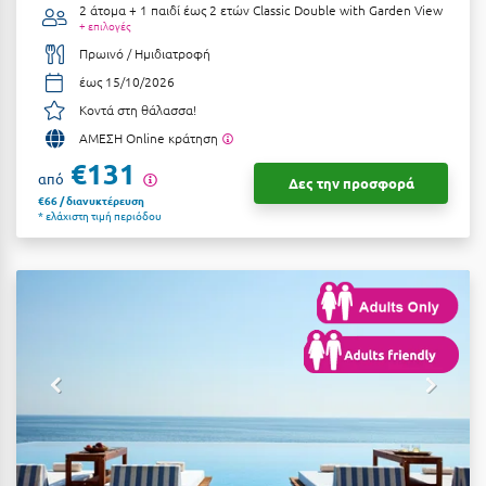
Ε
2 άτομα + 1 παιδί έως 2 ετών
Classic Double with Garden View
+ επιλογές
Πρωινό / Ημιδιατροφή
Ελάτη Αρκαδίας
έως 15/10/2026
Ελληνικό Αρκαδίας
Κοντά στη θάλασσα!
Ελούντα Κρήτης
ΑΜΕΣΗ Online κράτηση
€131
από
Ερέτρια
Δες την προσφορά
€66 / διανυκτέρευση
* ελάχιστη τιμή περιόδου
Ερμιόνη
Εύβοια
Ευρυτανία
Ζ
Ζαγοροχώρια
Ζάκυνθος