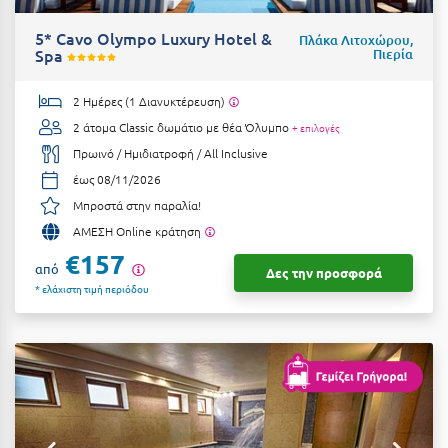
Η
5* Cavo Olympo Luxury Hotel &
Πλάκα Λιτοχώρου,
Spa
Ηλεία
Πιερία
Ηράκλειο
2 Ημέρες (1 Διανυκτέρευση)
2 άτομα
Classic δωμάτιο με θέα Όλυμπο
+ επιλογές
Θ
Πρωινό / Ημιδιατροφή / All Inclusive
έως 08/11/2026
Θάσος
Μπροστά στην παραλία!
Θεσσαλονίκη
ΑΜΕΣΗ Online κράτηση
€157
Ι
από
Δες την προσφορά
* ελάχιστη τιμή περιόδου
Ιεράπετρα
Ιθάκη
Ικαρία
Ίος