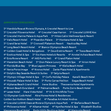
Κύμη Ευβοίας
Κυπαρισσία
ΔΗΜΟΦΙΛΗ ΞΕΝΟΔΟΧΕΙΑ
Κύπρος
5* Mandola Rosa at Riviera Olympia, A Grecotel Resort to Live
5* Grecotel Filoxenia Hotel
4* Grecotel Casa Marron
5* Grecotel LUXME Kos
Κως
4* Grecotel Marine Palace & Aqua Park
5* Mitsis Galini Wellness Spa & Resort
5* Valis Resort Hotel
4* Poseidon Palace
5* Montana Hotel & Spa
5* Grand Serai Hotel
5* Cronwell Platamon Resort
Nautica Bay Hotel
Λ
4* Long Beach Resort Hotel
4* Bianco Olympico Beach Resort
4* Golden Coast Hotel & Bungalows
5* Zeus Eretria Resort
4* Tosca Beach Hotel
4* Exotica Hotel & Spa
5* Ilio Mare Hotels & Resorts
4* Airotel Achaia Beach Hotel
Λαγκάδια
4* Evia Riviera Resort
4* AKS Porto Heli
4* Grand Platon Hotel
4* Maranton Beach Hotel
5* Dion Palace Luxury Resort & Spa
4* Arion Hotel
Λακόπετρα Αχαΐας
4* Florida Blue Bay
5* Blue Lagoon Princess
4* Klelia Beach Hotel
4* Xenia Poros Image
4* Kronos Hotel
Zante Plaza Hotel & Apartments
4* Dolphin Bay Seaside Resort & Suites
5* Selyria Resort
Λακωνία
4* Olympic Village Hotel & Spa
5* Corfu Holiday Palace
Kanelli Beach Hotel
4* Mouzaki Palace Hotel & Spa
5* Porto Carras Meliton
Siagas Beach Hotel
Λασίθι
4* Alykanas Beach Grand Hotel
Irene Studios
Theoxenia Hotel Apartments
4* Brown Beach Evia Island
4* Palmariva Beach
Porto Zorro Beach Hotel
4* Lesse Hotel
Mare Vista Hotel
4* Mr & Mrs White Tinos
Λεπτοκαρυά
12 Olympian Gods Hotel
Akra Morea Hotel & Residences
Golden Sun Kokkoni Beach Hotel
4* Paradise Art Hotel Andros
Λέσβος
4* Grecotel LUXME Oasis at Riviera Olympia & Aqua Park
4* Stefania Beach Resort
4* Philoxenia Hotel
4* Altamar Hotel
4* Nymfes Hotel & Spa
Elizabeth Studios
Margarona Royal Hotel
Porto Vitilo Boutique Hotel
4* Marpunta Resort