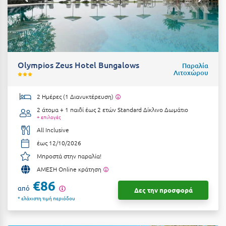
Αιδηψός
ΤΎΠΟΣ ΔΙΑΤΡΟΦΉΣ
Διαμονή Μόνο
Αλεξανδρούπολη
Πρωινό
Αλισσός Αχαΐας
Olympios Zeus Hotel Bungalows
Ημιδιατροφή
Παραλία
Αλόννησος
Λιτοχώρου
Ημιδιατροφή + Ποτά
Αμαλιάδα
2 Ημέρες (1 Διανυκτέρευση)
Πλήρης Διατροφή
Αμάρυνθος
2 άτομα + 1 παιδί έως 2 ετών
Standard Δίκλινο Δωμάτιο
+ επιλογές
All Inclusive
Αμοργός
All Inclusive
Ένα Γεύμα
Αμφίκλεια
έως 12/10/2026
Μπροστά στην παραλία!
Δύο Γεύματα + Ποτά
Ανάβυσσος
ΑΜΕΣΗ Online κράτηση
Άνδρος
€86
ΤΎΠΟΣ ΚΑΤΑΛΎΜΑΤΟΣ
από
Δες την προσφορά
* ελάχιστη τιμή περιόδου
Αντίπαρος
Ξενοδοχεία 1 Αστέρι
Αράχωβα
Ξενοδοχεία 2 Αστέρων