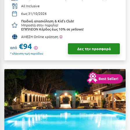
All Inclusive
Αργολίδα
Ξενοδοχεία 3 Αστέρων
έως 31/10/2026
Αριδαία
Ξενοδοχεία 4 Αστέρων
Παιδική απασχόληση & Kid's Club!
Μπροστά στην παραλία!
Αρκαδία
ΕΠΙΠΛΕΟΝ Κέρδος έως 10% σε yellows!
Ξενοδοχεία 5 Αστέρων
ΑΜΕΣΗ Online κράτηση
Αρκίτσα
Βίλες
€94
από
Δες την προσφορά
Αρτέμιδα
Κρουαζιέρες
* ελάχιστη τιμή περιόδου
Αρχαία Ολυμπία
Ενοικιαζόμενα Δωμάτια
Αστυπάλαια
Διαμερίσματα
Αττική
Studios
Αχαΐα
Boutique Hotels
Ξενώνες
Β
Camping
Βansko