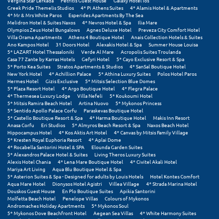
Vergina Star Lefkada
Petritis Guest House
Galaxy Hotel Ios
Κοζάνη
Greek Pride Themelis Studios
4* Pi Athens Suites
4* Alamis Hotel & Apartments
4* Mr & Mrs White Paros
Esperides Apartments By The Sea
Melidron Hotel & Suites Naxos
4* Nevros Hotel & Spa
Ilia Mare
Κοκκώνι Κορινθίας
Olympios Zeus Hotel Bungalows
Agnes Deluxe Hotel
Preveza City Comfort Hotel
Villa Orama Apartments
Athens 4 Boutique Hotel
Anais Collection Hotels & Suites
Κομοτηνή
Ano Kampos Hotel
31 Doors Hotel
Alexakis Hotel & Spa
Summer House Louisa
5* LAZART Hotel Thessaloniki
Verde Al Mare
Acropolis Suites Troulanda
Casa 77 Zante by Karras Hotels
Gefyri Hotel
5* Cayo Exclusive Resort & Spa
Κόνιτσα
5* Porto Kea Suites
Stratos Apartments & Studios
4* SanSal Boutique Hotel
New York Hotel
4* Achillion Palace
5* Athina Luxury Suites
Polos Hotel Paros
Κόρινθος
Hermes Hotel
Gizis Exclusive
5* Mitsis Selection Blue Domes
5* Plaza Resort Hotel
4* Argo Boutique Hotel
4* Flegra Palace
4* Thermesea Luxury Lodge
Villa Nefeli
5* Koukoumi Hotel
Κορώνη
5* Mitsis Ramira Beach Hotel
Artina Nuovo
5* Mykonos Princess
5* Sentido Apollo Palace Corfu
Paraskevas Boutique Hotel
Κουρούτα Ηλείας
5* Castello Boutique Resort & Spa
4* Harma Boutique Hotel
Makis Inn Resort
Anasa Corfu
Eri Studios
5* Almyros Beach Resort & Spa
Naxos Beach Hotel
Hippocampus Hotel
4* Kos Aktis Art Hotel
4* Canvas by Mitsis Family Village
Κουφονήσια
5* Kresten Royal Euphoria Resort
4* Aplai Dome
4* Rocabella Santorini Hotel & SPA
Elounda Garden Suites
Κρήτη
5* Alexandros Palace Hotel & Suites
Living Theros Luxury Suites
Alexis Hotel Chania
4* Lena Mare Boutique Hotel
4* Civitel Akali Hotel
Mariya Art Living
Aqua Blu Boutique Hotel & Spa
Κρουαζιέρες
5* Asterion Suites & Spa - Designed for adults by Louis Hotels
Hotel Kontes Comfort
Aqua Mare Hotel
Dionysos Hotel Agistri
Villea Village
4* Strada Marina Hotel
Κύθηρα
Douskos Guest House
En Plo Boutique Suites
Apikia Santorini
Molfetta Beach Hotel
Penelope Villas
Colours of Mykonos
Andromaches Holiday Apartments
5* Mykonos Soul
Κυλλήνη
5* Mykonos Dove Beachfront Hotel
Aegean Sea Villas
4* White Harmony Suites