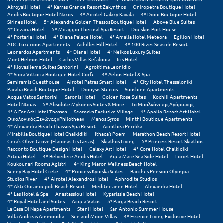
Καρδίτσα
Akroyali Hotel
4* Karras Grande Resort Zakynthos
Oniropetra Boutique Hotel
Aeolis Boutique Hotel Naxos
4* Airotel Galaxy Kavala
4* Dioni Boutique Hotel
Κάρπαθος
Sirines Hotel
5* Alexandra Golden Thassos Boutique Hotel
Above Blue Suites
4* Cezaria Hotel
5* Miraggio Thermal Spa Resort
Douskos Port House
4* Portaria Hotel
4* Diana Palace Hotel
4* Amalia Hotel Meteora
Egilion Hotel
Καρπενήσι
ADG Luxurious Apartments
Achilles Hill Hotel
4* 100 Rizes Seaside Resort
Leonardos Apartments
4* Diana Hotel
4* Neikos Luxury Suites
Κάρυστος
Mont Helmos Hotel
Garbis Villas Kefalonia
Iris Hotel
4* Iliovasilema Suites Santorini
Agroktima Leonidio
4* Siora Vittoria Boutique Hotel Corfu
4* Aelius Hotel & Spa
Κάσος
Semiramis Guesthouse
Airotel Patras Smart Hotel
4* City Hotel Thessaloniki
Paralia Beach Boutique Hotel
Dionysis Studios
Sunshine Apartments
Κασσάνδρα
Acqua Vatos Santorini
Saronis Hotel
Golden Rose Suites
Kochili Apartments
Hotel Ntinas
5* Absolute Mykonos Suites & More
Το Μπαλκόνι της Αγόριανης
4* A For Art Hotel Thassos
Searocks Exclusive Village
4* Apollo Resort Art Hotel
Καστοριά
Οικολογικός Ξενώνας «Philothea»
Manos Syros
Minthi Boutique Apartments
4* Alexandra Beach Thassos Spa Resort
Acrothea Perdika
Κατερίνη
Mirabilia Boutique Hotel Chalkidiki
Ithaca's Poem
Marathon Beach Resort Hotel
Gera's Olive Grove (Elaionas Tis Geras)
Skiathos Living
5* Princess Resort Skiathos
Racconto Boutique Design Hotel
Galaxy Art Hotel
4* Core Hotel Chalkidiki
Κέα - Τζιά
Artina Hotel
4* Belvedere Aeolis Hotel
Aqua Mare Sea Side Hotel
Loriet Hotel
Koukounari Rooms Agistri
4* King Maron Wellness Beach Hotel
Κερατέα
Sunny Bay Hotel Crete
4* Princess Kyniska Suites
Bacchus Pension Olympia
Studios River
4* Airotel Alexandros Hotel
Aphrodite Studios
4* Akti Ouranoupoli Beach Resort
Mediterranee Hotel
Alexandra Hotel
Κέρκυρα
4* Las Hotel & Spa
Anastassiou Hotel
Kyparissia Beach Hotel
4* Royal Hotel and Suites
Acqua Vatos
5* Parga Beach Resort
La Casa Di Napa Apartments
Steni Hotel
San Antonio Summer House
Κεφαλονιά
Villa Andreas Ammoudia
Sun and Moon Villas
4* Essence Living Exclusive Hotel