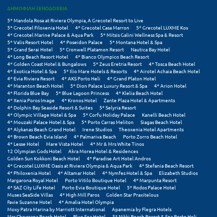
Ιωάννινα
ΔΗΜΟΦΙΛΗ ΞΕΝΟΔΟΧΕΙΑ
5* Mandola Rosa at Riviera Olympia, A Grecotel Resort to Live
5* Grecotel Filoxenia Hotel
4* Grecotel Casa Marron
5* Grecotel LUXME Kos
Κ
4* Grecotel Marine Palace & Aqua Park
5* Mitsis Galini Wellness Spa & Resort
5* Valis Resort Hotel
4* Poseidon Palace
5* Montana Hotel & Spa
5* Grand Serai Hotel
5* Cronwell Platamon Resort
Nautica Bay Hotel
Καβάλα
4* Long Beach Resort Hotel
4* Bianco Olympico Beach Resort
4* Golden Coast Hotel & Bungalows
5* Zeus Eretria Resort
4* Tosca Beach Hotel
Καλάβρυτα
4* Exotica Hotel & Spa
5* Ilio Mare Hotels & Resorts
4* Airotel Achaia Beach Hotel
4* Evia Riviera Resort
4* AKS Porto Heli
4* Grand Platon Hotel
4* Maranton Beach Hotel
5* Dion Palace Luxury Resort & Spa
4* Arion Hotel
Καλαμάτα
4* Florida Blue Bay
5* Blue Lagoon Princess
4* Klelia Beach Hotel
4* Xenia Poros Image
4* Kronos Hotel
Zante Plaza Hotel & Apartments
Κάλαμος
4* Dolphin Bay Seaside Resort & Suites
5* Selyria Resort
4* Olympic Village Hotel & Spa
5* Corfu Holiday Palace
Kanelli Beach Hotel
4* Mouzaki Palace Hotel & Spa
5* Porto Carras Meliton
Siagas Beach Hotel
Καλαμπάκα
4* Alykanas Beach Grand Hotel
Irene Studios
Theoxenia Hotel Apartments
4* Brown Beach Evia Island
4* Palmariva Beach
Porto Zorro Beach Hotel
4* Lesse Hotel
Mare Vista Hotel
4* Mr & Mrs White Tinos
Κάλυμνος
12 Olympian Gods Hotel
Akra Morea Hotel & Residences
Golden Sun Kokkoni Beach Hotel
4* Paradise Art Hotel Andros
Καμένα Βούρλα
4* Grecotel LUXME Oasis at Riviera Olympia & Aqua Park
4* Stefania Beach Resort
4* Philoxenia Hotel
4* Altamar Hotel
4* Nymfes Hotel & Spa
Elizabeth Studios
Margarona Royal Hotel
Porto Vitilo Boutique Hotel
4* Marpunta Resort
Καρδάμαινα
4* SAZ City Life Hotel
Porto Evia Boutique Hotel
5* Rodos Palace Hotel
Muses SeaSide Villas
4* High Mill Paros
Golden Star Praxitelous
Καρδαμύλη
Favie Suzanne Hotel
4* Amalia Hotel Olympia
Moxy Patra Marina by Marriott International
Apanemia by Flegra Hotels
Mrs Chryssana Beach Hotel
Blue Sea Hotel
5* Nikki Beach Resort & Spa Porto Heli