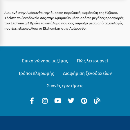
Η
Διαμονή στην Αμάρυνθο, την όμορφη παραλιακή κωμόπολη της Εύβοιας.
Ηλεία
Κλείστε το ξενοδοχείο σας στην Αμάρυνθο μέσα από τις μεγάλες προσφορές
του Ekdromi.gr! Βρείτε το κατάλυμα που σας ταιριάζει μέσα από τις επιλογές
Ηράκλειο
που έχει εξασφαλίσει το Ekdromi.gr στην Αμάρυνθο.
Θ
Θάσος
Επικοινώνησε μαζί μας
Πώς λειτουργεί
Θεσσαλονίκη
Τρόποι πληρωμής
Διαφήμιση ξενοδοχείων
Ι
Συχνές ερωτήσεις
Ιεράπετρα
Ιθάκη
Ικαρία
Ίος