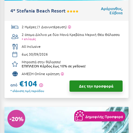
Suites
Βόλος
Αμάρυνθος,
4* Stefania Beach Resort
Εύβοια
Βραχάτι Κορινθίας
Βυτίνα
2 Ημέρες (1 Διανυκτέρευση)
Δες όλες τις προσφορές
2 άτομα
Δίκλινο με δύο Μονά Κρεβάτια Μερική Θέα Θάλασσα
+ επιλογές
Γ
Δες όλα τα πακέτα διακοπών
All Inclusive
Γαλαξiδι
έως 30/09/2026
Μπροστά στην θάλασσα!
Γλυφάδα
ΕΠΙΠΛΕΟΝ Κέρδος έως 10% σε yellows!
ΑΜΕΣΗ Online κράτηση
Γρεβενά
€104
από
Δες την προσφορά
Γύθειο
* ελάχιστη τιμή περιόδου
Δ
Δελφοί
-20%
Διακοπτό