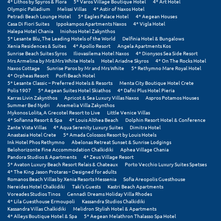
4* Lithos by Spyros & Flora
5* Varos Village Boutique Hotel
4* Art Hotel
Κύμη Ευβοίας
Olympic Palladium
Melissi Villas
4* Astir of Naxos Hotel
Petradi Beach Lounge Hotel
5* Eagles Palace Hotel
4* Aegean Houses
Casa Di Fiori Suites
Ippokampos Apartments Naxos
4* Vigla Hotel
Κυπαρισσία
Halepa Hotel Chania
Iniohos Hotel Zakynthos
5* Lesante Blu, The Leading Hotels of the World
Delfinia Hotel & Bungalows
Κύπρος
Xenia Residences & Suites
4* Apollo Resort
Angela Apartments Kos
Sunrise Beach Suites Syros
Iliovasilema Hotel Naxos
4* Dionysos Sea Side Resort
Mrs Armelina by Mr&Mrs White Hotels
Hotel Ariadne Skyros
4* On The Rocks Hotel
Κως
Naxos Cottage
Sunrise Paros by Mr and Mrs White
5* Rethymno Mare Royal Hotel
4* Orpheas Resort
Porfi Beach Hotel
5* Lesante Classic – Preferred Hotels & Resorts
Menta City Boutique Hotel Crete
Λ
Polis 1907
5* Aegean Suites Hotel Skiathos
4* Dafni Plus Hotel Pieria
Karras Livin Zakynthos
Apricot & Sea Luxury Villas Naxos
Aspros Potamos Houses
Summer Bed Nydri
Anemelia Villa Zakynthos
Λαγκάδια
Mykonos Lolita, A Grecotel Resort to Live
Little Venice Villas
4* Sofianna Resort & Spa
4* Louis Althea Beach
Dolphin Resort Hotel & Conference
Zante Vista Villas
4* Aqua Serenity Luxury Suites
Dimitra Hotel
Λακόπετρα Αχαΐας
Anastasia Hotel Crete
5* Amada Colossos Resort by Louis Hotels
Ink Hotel Phos Rethymno
Abelonas Retreat Sunset & Sunrise Lodgings
Λακωνία
Belohorizonte Fine Accommodation Chalkidiki
Aphea Village Chania
Pandora Studios & Apartments
4* Zeus Village Resort
5* Avaton Luxury Beach Resort Relais & Chateaux
Porto Vecchio Luxury Suites Spetses
Λασίθι
4* The King Jason Protaras – Designed for adults
Romanos Beach Villas by Xenia Resorts Messenia
Sofia Areopolis Guesthouse
Λεπτοκαρυά
Nereides Hotel Chalkidiki
Taki's Guests
Kastri Beach Apartments
Voreades Studios Tinos
Gennadi Dreams Holiday Villa Rhodes
4* Lila Guesthouse Ermoupoli
Kassandra Studios Chalkidiki
Λέσβος
Kassandra Villas Chalkidiki
Melidron Stylish Hotel & Apartments
4* Alleys Boutique Hotel & Spa
5* Aegean Melathron Thalasso Spa Hotel