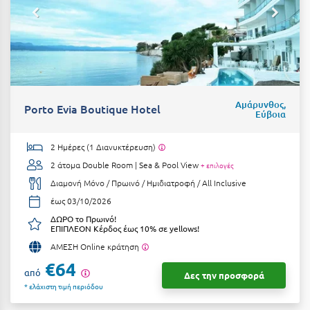
Ε
Ελάτη Αρκαδίας
Ελληνικό Αρκαδίας
Ελούντα Κρήτης
Αμάρυνθος,
Porto Evia Boutique Hotel
Εύβοια
Ερέτρια
Ερμιόνη
2 Ημέρες (1 Διανυκτέρευση)
2 άτομα
Double Room | Sea & Pool View
+ επιλογές
Εύβοια
Διαμονή Μόνο / Πρωινό / Ημιδιατροφή / All Inclusive
Ευρυτανία
έως 03/10/2026
ΔΩΡΟ το Πρωινό!
Ζ
ΕΠΙΠΛΕΟΝ Κέρδος έως 10% σε yellows!
ΑΜΕΣΗ Online κράτηση
Ζαγοροχώρια
€64
από
Δες την προσφορά
Ζάκυνθος
* ελάχιστη τιμή περιόδου