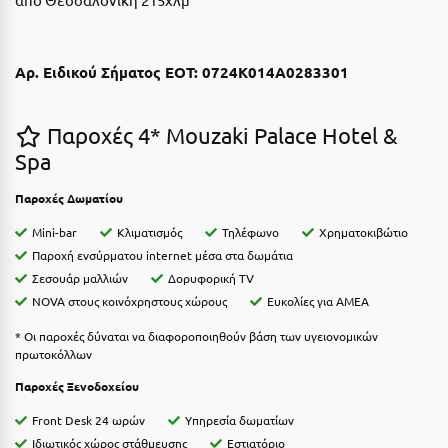
Κοζάνη
Κοκκώνι Κορινθίας
Αρ. Ειδικού Σήματος ΕΟΤ: 0724Κ014Α0283301
Κομοτηνή
Κόνιτσα
Παροχές 4* Mouzaki Palace Hotel &
Spa
Κόρινθος
Παροχές Δωματίου
Κορώνη
Mini-bar
Κλιματισμός
Τηλέφωνο
Χρηματοκιβώτιο
Κουρούτα Ηλείας
Παροχή ενσύρματου internet μέσα στα δωμάτια
Κουφονήσια
Σεσουάρ μαλλιών
Δορυφορική TV
NOVA στους κοινόχρηστους χώρους
Ευκολίες για ΑΜΕΑ
Κρήτη
* Οι παροχές δύναται να διαφοροποιηθούν βάση των υγειονομικών
Κρουαζιέρες
πρωτοκόλλων
Παροχές Ξενοδοχείου
Κύθηρα
Front Desk 24 ωρών
Υπηρεσία δωματίων
Κυλλήνη
Ιδιωτικός χώρος στάθμευσης
Εστιατόριο