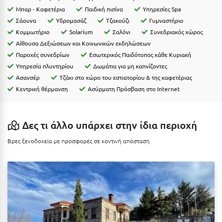
Κύμη Ευβοίας
Μπαρ - Καφετέρια
Παιδική πισίνα
Υπηρεσίες Spa
Σάουνα
Yδρομασάζ
Τζακούζι
Γυμναστήριο
Κυπαρισσία
Κομμωτήριο
Solarium
Σαλόνι
Συνεδριακός χώρος
Αίθουσα Δεξιώσεων και Κοινωνικών εκδηλώσεων
Κύπρος
Παροχές συνεδρίων
Εσωτερικός Παιδότοπος κάθε Κυριακή
Κως
Υπηρεσία πλυντηρίου
Δωμάτια για μη καπνίζοντες
Ασανσέρ
Τζάκι στο χώρο του εστιατορίου & της καφετέριας
Λ
Κεντρική θέρμανση
Ασύρματη Πρόσβαση στο Internet
Λαγκάδια
Δες τι άλλο υπάρχει στην ίδια περιοχή
Λακόπετρα Αχαΐας
Βρες ξενοδοχεία με προσφορές σε κοντινή απόσταση
Λακωνία
Λασίθι
Λεπτοκαρυά
Λέσβος