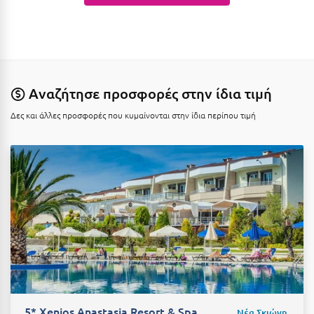
Μεθώνη
Μεσολόγγι
Μεσσηνία
Αναζήτησε προσφορές στην ίδια τιμή
Μετέωρα
Δες και άλλες προσφορές που κυμαίνονται στην ίδια περίπου τιμή
Μέτσοβο
Μήλος
Μονεμβασιά
Μουζάκι
Μπαλί Κρήτης
Μπάνσκο
Μπούκα Μεσσηνίας
5* Xenios Anastasia Resort & Spa
Μύκονος
Νέα Σκιώνη,