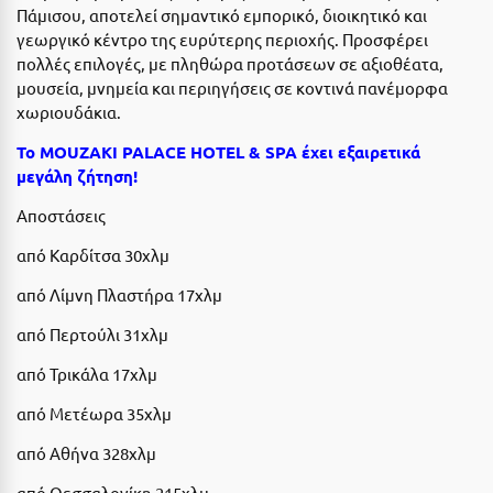
Καρδίτσα
Πάμισου, αποτελεί σημαντικό εμπορικό, διοικητικό και
γεωργικό κέντρο της ευρύτερης περιοχής. Προσφέρει
Κάρπαθος
πολλές επιλογές, με πληθώρα προτάσεων σε αξιοθέατα,
Καρπενήσι
μουσεία, μνημεία και περιηγήσεις σε κοντινά πανέμορφα
χωριουδάκια.
Κάρυστος
Το MOUZAKI PALACE HOTEL & SPA έχει εξαιρετικά
Κάσος
μεγάλη ζήτηση!
Κασσάνδρα
Aποστάσεις
Καστοριά
από Καρδίτσα 30χλμ
από Λίμνη Πλαστήρα 17χλμ
Κατερίνη
από Περτούλι 31χλμ
Κέα - Τζιά
από Τρικάλα 17χλμ
Κερατέα
από Μετέωρα 35χλμ
Κέρκυρα
από Αθήνα 328χλμ
Κεφαλονιά
από Θεσσαλονίκη 215χλμ