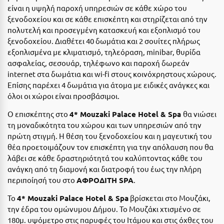
είναι η υψηλή παροχή υπηρεσιών σε κάθε χώρο του
Ιωάννινα
ξενοδοχείου και σε κάθε επισκέπτη και στηρίζεται από την
πολυτελή και προσεγμένη κατασκευή και εξοπλισμό του
Κ
ξενοδοχείου. Διαθέτει 40 δωμάτια και 2 σουίτες πλήρως
εξοπλισμένα με κλιματισμό, τηλεόραση, minibar, θυρίδα
Καβάλα
ασφαλείας, σεσουάρ, τηλέφωνο και παροχή δωρεάν
Καλάβρυτα
internet στα δωμάτια και wi-fi στους κοινόχρηστους χώρους.
Επίσης παρέχει 4 δωμάτια για άτομα με ειδικές ανάγκες και
Καλαμάτα
όλοι οι χώροι είναι προσβάσιμοι.
Κάλαμος
Ο επισκέπτης στο
4* Mouzaki Palace Hotel & Spa
θα νιώσει
τη μοναδικότητα του χώρου και των υπηρεσιών από την
Καλαμπάκα
πρώτη στιγμή. Η θέση του ξενοδοχείου και η μαγευτική του
θέα προετοιμάζουν τον επισκέπτη για την απόλαυση που θα
Κάλυμνος
λάβει σε κάθε δραστηριότητά του καλύπτοντας κάθε του
Καμένα Βούρλα
ανάγκη από τη διαμονή και διατροφή του έως την πλήρη
περιποίησή του στο
ΑΦΡΟΔΙΤΗ SPA
.
Καρδάμαινα
Το
4* Mouzaki Palace Hotel & Spa
βρίσκεται στο Μουζάκι,
Καρδαμύλη
την έδρα του ομώνυμου Δήμου. Το Μουζάκι χτισμένο σε
180μ. υψόμετρο στις παρυφές του Ιτάμου και στις όχθες του