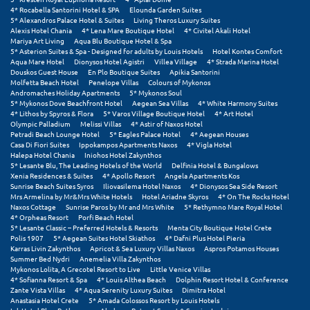
4* Rocabella Santorini Hotel & SPA
Elounda Garden Suites
5* Alexandros Palace Hotel & Suites
Living Theros Luxury Suites
Alexis Hotel Chania
4* Lena Mare Boutique Hotel
4* Civitel Akali Hotel
Mariya Art Living
Aqua Blu Boutique Hotel & Spa
5* Asterion Suites & Spa - Designed for adults by Louis Hotels
Hotel Kontes Comfort
Aqua Mare Hotel
Dionysos Hotel Agistri
Villea Village
4* Strada Marina Hotel
Douskos Guest House
En Plo Boutique Suites
Apikia Santorini
Molfetta Beach Hotel
Penelope Villas
Colours of Mykonos
Andromaches Holiday Apartments
5* Mykonos Soul
5* Mykonos Dove Beachfront Hotel
Aegean Sea Villas
4* White Harmony Suites
4* Lithos by Spyros & Flora
5* Varos Village Boutique Hotel
4* Art Hotel
Olympic Palladium
Melissi Villas
4* Astir of Naxos Hotel
Petradi Beach Lounge Hotel
5* Eagles Palace Hotel
4* Aegean Houses
Casa Di Fiori Suites
Ippokampos Apartments Naxos
4* Vigla Hotel
Halepa Hotel Chania
Iniohos Hotel Zakynthos
5* Lesante Blu, The Leading Hotels of the World
Delfinia Hotel & Bungalows
Xenia Residences & Suites
4* Apollo Resort
Angela Apartments Kos
Sunrise Beach Suites Syros
Iliovasilema Hotel Naxos
4* Dionysos Sea Side Resort
Mrs Armelina by Mr&Mrs White Hotels
Hotel Ariadne Skyros
4* On The Rocks Hotel
Naxos Cottage
Sunrise Paros by Mr and Mrs White
5* Rethymno Mare Royal Hotel
4* Orpheas Resort
Porfi Beach Hotel
5* Lesante Classic – Preferred Hotels & Resorts
Menta City Boutique Hotel Crete
Polis 1907
5* Aegean Suites Hotel Skiathos
4* Dafni Plus Hotel Pieria
Karras Livin Zakynthos
Apricot & Sea Luxury Villas Naxos
Aspros Potamos Houses
Summer Bed Nydri
Anemelia Villa Zakynthos
Mykonos Lolita, A Grecotel Resort to Live
Little Venice Villas
4* Sofianna Resort & Spa
4* Louis Althea Beach
Dolphin Resort Hotel & Conference
Zante Vista Villas
4* Aqua Serenity Luxury Suites
Dimitra Hotel
Anastasia Hotel Crete
5* Amada Colossos Resort by Louis Hotels