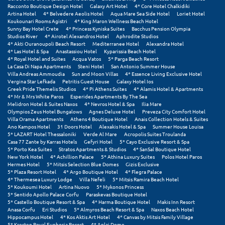
Φοινικούντα
Racconto Boutique Design Hotel
Galaxy Art Hotel
4* Core Hotel Chalkidiki
Artina Hotel
4* Belvedere Aeolis Hotel
Aqua Mare Sea Side Hotel
Loriet Hotel
Koukounari Rooms Agistri
4* King Maron Wellness Beach Hotel
Χ
Sunny Bay Hotel Crete
4* Princess Kyniska Suites
Bacchus Pension Olympia
Studios River
4* Airotel Alexandros Hotel
Aphrodite Studios
4* Akti Ouranoupoli Beach Resort
Mediterranee Hotel
Alexandra Hotel
Χαλκίδα
4* Las Hotel & Spa
Anastassiou Hotel
Kyparissia Beach Hotel
4* Royal Hotel and Suites
Acqua Vatos
5* Parga Beach Resort
La Casa Di Napa Apartments
Steni Hotel
San Antonio Summer House
Χαλκιδική
Villa Andreas Ammoudia
Sun and Moon Villas
4* Essence Living Exclusive Hotel
Vergina Star Lefkada
Petritis Guest House
Galaxy Hotel Ios
Χανιά
Greek Pride Themelis Studios
4* Pi Athens Suites
4* Alamis Hotel & Apartments
4* Mr & Mrs White Paros
Esperides Apartments By The Sea
Melidron Hotel & Suites Naxos
4* Nevros Hotel & Spa
Ilia Mare
Χερσόνησος
Olympios Zeus Hotel Bungalows
Agnes Deluxe Hotel
Preveza City Comfort Hotel
Villa Orama Apartments
Athens 4 Boutique Hotel
Anais Collection Hotels & Suites
Χερσόνησος Άθως
Ano Kampos Hotel
31 Doors Hotel
Alexakis Hotel & Spa
Summer House Louisa
5* LAZART Hotel Thessaloniki
Verde Al Mare
Acropolis Suites Troulanda
Casa 77 Zante by Karras Hotels
Gefyri Hotel
5* Cayo Exclusive Resort & Spa
Χίος
5* Porto Kea Suites
Stratos Apartments & Studios
4* SanSal Boutique Hotel
New York Hotel
4* Achillion Palace
5* Athina Luxury Suites
Polos Hotel Paros
Χράνοι Μεσσηνίας
Hermes Hotel
5* Mitsis Selection Blue Domes
Gizis Exclusive
5* Plaza Resort Hotel
4* Argo Boutique Hotel
4* Flegra Palace
4* Thermesea Luxury Lodge
Villa Nefeli
5* Mitsis Ramira Beach Hotel
5* Koukoumi Hotel
Artina Nuovo
5* Mykonos Princess
Ψ
5* Sentido Apollo Palace Corfu
Paraskevas Boutique Hotel
5* Castello Boutique Resort & Spa
4* Harma Boutique Hotel
Makis Inn Resort
Anasa Corfu
Eri Studios
5* Almyros Beach Resort & Spa
Naxos Beach Hotel
Ψαθόπυργος
Hippocampus Hotel
4* Kos Aktis Art Hotel
4* Canvas by Mitsis Family Village
5* Kresten Royal Euphoria Resort
4* Aplai Dome