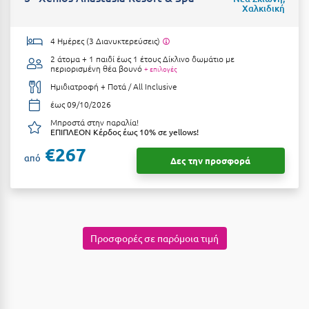
Χαλκιδική
Μυστράς
4 Ημέρες (3 Διανυκτερεύσεις)
Μυτιλήνη
2 άτομα + 1 παιδί έως 1 έτους
Δίκλινο δωμάτιο με
περιορισμένη θέα βουνό
+ επιλογές
Ν
Ημιδιατροφή + Ποτά / All Inclusive
έως 09/10/2026
Νάξος
Μπροστά στην παραλία!
ΕΠΙΠΛΕΟΝ Κέρδος έως 10% σε yellows!
Νάουσα
€267
από
Δες την προσφορά
Ναυπακτία
Ναύπλιο
Νέα Μάκρη
Προσφορές σε παρόμοια τιμή
Νέα Στύρα Εύβοιας
Νέοι Πόροι Πιερίας
Ξ