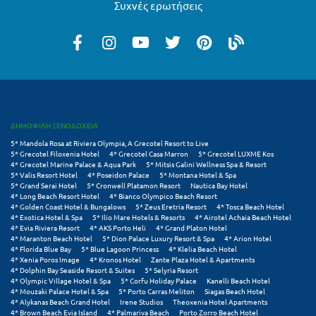
Συχνές ερωτήσεις
Σούνιο
Σπάρτη
Σπέτσες
Σποράδες
Σύβοτα
ΔΗΜΟΦΙΛΗ ΞΕΝΟΔΟΧΕΙΑ
5* Mandola Rosa at Riviera Olympia, A Grecotel Resort to Live
Σύμη
5* Grecotel Filoxenia Hotel
4* Grecotel Casa Marron
5* Grecotel LUXME Kos
4* Grecotel Marine Palace & Aqua Park
5* Mitsis Galini Wellness Spa & Resort
Σύρος
5* Valis Resort Hotel
4* Poseidon Palace
5* Montana Hotel & Spa
5* Grand Serai Hotel
5* Cronwell Platamon Resort
Nautica Bay Hotel
4* Long Beach Resort Hotel
4* Bianco Olympico Beach Resort
Σχοινούσα
4* Golden Coast Hotel & Bungalows
5* Zeus Eretria Resort
4* Tosca Beach Hotel
4* Exotica Hotel & Spa
5* Ilio Mare Hotels & Resorts
4* Airotel Achaia Beach Hotel
4* Evia Riviera Resort
4* AKS Porto Heli
4* Grand Platon Hotel
Τ
4* Maranton Beach Hotel
5* Dion Palace Luxury Resort & Spa
4* Arion Hotel
4* Florida Blue Bay
5* Blue Lagoon Princess
4* Klelia Beach Hotel
4* Xenia Poros Image
4* Kronos Hotel
Zante Plaza Hotel & Apartments
Τζουμέρκα
4* Dolphin Bay Seaside Resort & Suites
5* Selyria Resort
4* Olympic Village Hotel & Spa
5* Corfu Holiday Palace
Kanelli Beach Hotel
4* Mouzaki Palace Hotel & Spa
5* Porto Carras Meliton
Siagas Beach Hotel
Τήνος
4* Alykanas Beach Grand Hotel
Irene Studios
Theoxenia Hotel Apartments
4* Brown Beach Evia Island
4* Palmariva Beach
Porto Zorro Beach Hotel