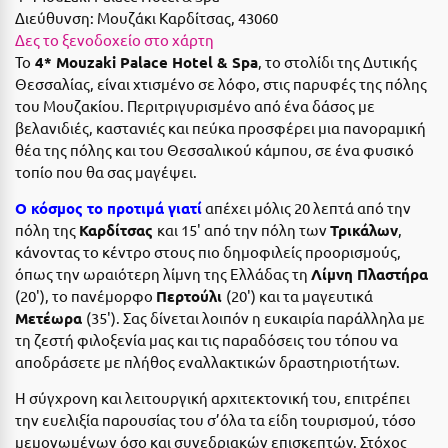
Η
Διεύθυνση:
Μουζάκι Καρδίτσας, 43060
Δες το ξενοδοχείο στο χάρτη
Ηλεία
Το
4* Mouzaki Palace Hotel & Spa
, το στολίδι της Δυτικής
Θεσσαλίας, είναι χτισμένο σε λόφο, στις παρυφές της πόλης
Ηράκλειο
του Μουζακίου. Περιτριγυρισμένο από ένα δάσος με
βελανιδιές, καστανιές και πεύκα προσφέρει μια πανοραμική
Θ
θέα της πόλης και του Θεσσαλικού κάμπου, σε ένα φυσικό
τοπίο που θα σας μαγέψει.
Θάσος
Ο κόσμος το προτιμά γιατί
απέχει μόλις 20 λεπτά από την
Θεσσαλονίκη
πόλη της
Καρδίτσας
και 15' από την πόλη των
Τρικάλων
,
κάνοντας το κέντρο στους πιο δημοφιλείς προορισμούς,
Ι
όπως την ωραιότερη λίμνη της Ελλάδας τη
Λίμνη Πλαστήρα
(20'), το πανέμορφο
Περτούλι
(20') και τα μαγευτικά
Ιεράπετρα
Μετέωρα
(35'). Σας δίνεται λοιπόν η ευκαιρία παράλληλα με
τη ζεστή φιλοξενία μας και τις παραδόσεις του τόπου να
Ιθάκη
αποδράσετε με πλήθος εναλλακτικών δραστηριοτήτων.
Ικαρία
Η σύγχρονη και λειτουργική αρχιτεκτονική του, επιτρέπει
την ευελιξία παρουσίας του σ’όλα τα είδη τουρισμού, τόσο
Ίος
μεμονωμένων όσο και συνεδριακών επισκεπτών. Στόχος