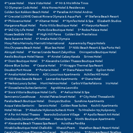
Τολό
4* Lesse Hotel
Mare Vista Hotel
4* Mr & Mrs White Tinos
12 Olympian Gods Hotel
Akra Morea Hotel & Residences
Golden Sun Kokkoni Beach Hotel
4* Paradise Art Hotel Andros
Τριζόνια Φωκίδος
4* Grecotel LUXME Oasis at Riviera Olympia & Aqua Park
4* Stefania Beach Resort
4* Philoxenia Hotel
4* Altamar Hotel
4* Nymfes Hotel & Spa
Elizabeth Studios
Τρίκαλα
Margarona Royal Hotel
Porto Vitilo Boutique Hotel
4* Marpunta Resort
4* SAZ City Life Hotel
Porto Evia Boutique Hotel
5* Rodos Palace Hotel
Muses SeaSide Villas
4* High Mill Paros
Golden Star Praxitelous
Τρίκαλα Κορινθίας
Favie Suzanne Hotel
4* Amalia Hotel Olympia
Moxy Patra Marina by Marriott International
Apanemia by Flegra Hotels
Τρίπολη
Mrs Chryssana Beach Hotel
Blue Sea Hotel
5* Nikki Beach Resort & Spa Porto Heli
Akroyali Hotel
4* Karras Grande Resort Zakynthos
Oniropetra Boutique Hotel
Aeolis Boutique Hotel Naxos
4* Airotel Galaxy Kavala
Sirines Hotel
Τυρός
4* Dioni Boutique Hotel
5* Alexandra Golden Thassos Boutique Hotel
Above Blue Suites
4* Cezaria Hotel
5* Miraggio Thermal Spa Resort
Douskos Port House
4* Portaria Hotel
4* Diana Palace Hotel
Egilion Hotel
Υ
4* Amalia Hotel Meteora
ADG Luxurious Apartments
Achilles Hill Hotel
4* 100 Rizes Seaside Resort
Leonardos Apartments
4* Diana Hotel
4* Neikos Luxury Suites
Mont Helmos Hotel
Garbis Villas Kefalonia
Iris Hotel
Ύδρα
4* Iliovasilema Suites Santorini
Agroktima Leonidio
4* Siora Vittoria Boutique Hotel Corfu
4* Aelius Hotel & Spa
Semiramis Guesthouse
Airotel Patras Smart Hotel
4* City Hotel Thessaloniki
Φ
Paralia Beach Boutique Hotel
Dionysis Studios
Sunshine Apartments
Acqua Vatos Santorini
Saronis Hotel
Golden Rose Suites
Kochili Apartments
Hotel Ntinas
5* Absolute Mykonos Suites & More
Το Μπαλκόνι της Αγόριανης
Φιλιατρά Μεσσηνίας
4* A For Art Hotel Thassos
Searocks Exclusive Village
4* Apollo Resort Art Hotel
Οικολογικός Ξενώνας «Philothea»
Manos Syros
Minthi Boutique Apartments
4* Alexandra Beach Thassos Spa Resort
Acrothea Perdika
Φλώρινα
Mirabilia Boutique Hotel Chalkidiki
Ithaca's Poem
Marathon Beach Resort Hotel
Gera's Olive Grove (Elaionas Tis Geras)
Skiathos Living
5* Princess Resort Skiathos