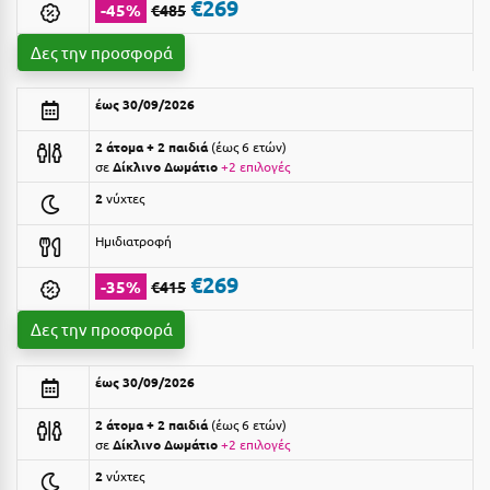
Suites
€269
-45%
€485
Βόλος
Δες την προσφορά
Βραχάτι Κορινθίας
Βυτίνα
Δες όλες τις προσφορές
έως 30/09/2026
Γ
Δες όλα τα πακέτα διακοπών
2 άτομα + 2 παιδιά
έως 6 ετών
σε
Δίκλινο Δωμάτιο
+2 επιλογές
Γαλαξiδι
2
νύχτες
Γλυφάδα
Ημιδιατροφή
Γρεβενά
€269
-35%
€415
Γύθειο
Δες την προσφορά
Δ
έως 30/09/2026
Δελφοί
2 άτομα + 2 παιδιά
έως 6 ετών
σε
Δίκλινο Δωμάτιο
+2 επιλογές
Διακοπτό
2
νύχτες