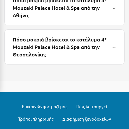
Πόσο μακριά βρίσκεται το κατάλυμα 4*
Σαμοθράκη
Mouzaki Palace Hotel & Spa από την
Σάμος
Αθήνα;
Σαντορίνη
Σέριφος
Πόσο μακριά βρίσκεται το κατάλυμα 4*
Mouzaki Palace Hotel & Spa από την
Σέρρες
Θεσσαλονίκη;
Σιθωνία
Σίκινος
Σίφνος
Σκαφιδιά Ηλείας
Σκιάθος
Επικοινώνησε μαζί μας
Πώς λειτουργεί
Σκόπελος
Τρόποι πληρωμής
Διαφήμιση ξενοδοχείων
Σκύρος