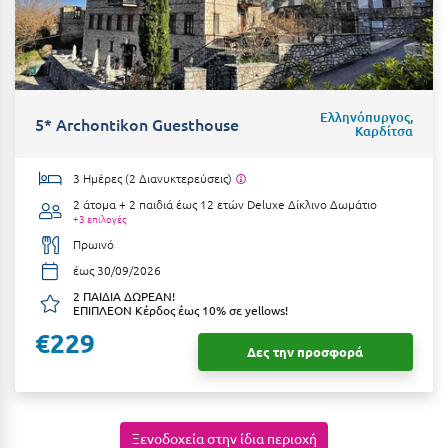
Λευκάδα
Λήμνος
Λίμνη Πλαστήρα
Ελληνόπυργος,
Λιτόχωρο
5* Archontikon Guesthouse
Καρδίτσα
Λουτρά Πόζαρ
3 Ημέρες (2 Διανυκτερεύσεις)
Λουτρά Υπάτης
2 άτομα + 2 παιδιά έως 12 ετών
Deluxe Δίκλινο Δωμάτιο
+3 επιλογές
Λουτράκι
Πρωινό
Λούτσα
έως 30/09/2026
2 ΠΑΙΔΙΑ ΔΩΡΕΑΝ!
ΕΠΙΠΛΕΟΝ Κέρδος έως 10% σε yellows!
Μ
€229
Δες την προσφορά
Μάνη
Μαραθώνας Αττικής
Μαρώνεια
Ξενοδοχεία στην ίδια περιοχή