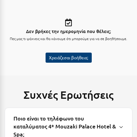
Ξυλόκαστρο
Ο
Δεν βρήκες την ημερομηνία που θέλεις;
Πες μας τι ψάχνεις και θα κάνουμε ότι μπορούμε για να σε βοηθήσουμε.
Ορεινή Αρκαδία
Ορεινή Ναυπακτία
Χρειάζεσαι βοήθεια;
Π
Πάλαιρος
Παξοί
Συχνές Ερωτήσεις
Παραλία Κατερίνης
Παραλία Λιτοχώρου
Ποιο είναι το τηλέφωνο του
καταλύματος 4* Mouzaki Palace Hotel &
Παράλιο Άστρος
Spa;