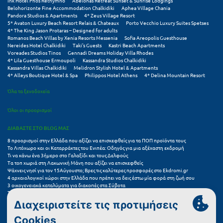
Ink Hotel Phos Rethymno
Abelonas Retreat Sunset & Sunrise Lodgings
Belohorizonte Fine Accommodation Chalkidiki
Aphea Village Chania
Pandora Studios & Apartments
4* Zeus Village Resort
5* Avaton Luxury Beach Resort Relais & Chateaux
Porto Vecchio Luxury Suites Spetses
4* The King Jason Protaras – Designed for adults
Romanos Beach Villas by Xenia Resorts Messenia
Sofia Areopolis Guesthouse
Nereides Hotel Chalkidiki
Taki's Guests
Kastri Beach Apartments
Voreades Studios Tinos
Gennadi Dreams Holiday Villa Rhodes
4* Lila Guesthouse Ermoupoli
Kassandra Studios Chalkidiki
Kassandra Villas Chalkidiki
Melidron Stylish Hotel & Apartments
4* Alleys Boutique Hotel & Spa
Philippos Hotel Athens
4* Delina Mountain Resort
Όλα τα ξενοδοχεία
Όλοι οι προορισμοί
ΔΙΑΒΑΣΤΕ ΣΤΟ BLOG ΜΑΣ
8 προορισμοί στην Ελλάδα που αξίζει να επισκεφθείς για τα ΠΟΠ προϊόντα τους
Το Λιτόχωρο και οι Καταρράκτες του Ενιπέα: Οδηγός για μια αξέχαστη εκδρομή
Τι να κάνω ένα 3ήμερο στο Γαλαξίδι και τους Δελφούς
Τα τοπ χωριά στη Λακωνική Μάνη που αξίζει να επισκεφθείς
Ψάχνεις νησί για τον 15Αύγουστο; Βρες τις καλύτερες προσφορές στο Ekdromi.gr
4 αρχαιολογικοί χώροι στην Ελλάδα που πρέπει να δεις έστω μία φορά στη ζωή σου
3 οικογενειακά καταλύματα για διακοπές στα Σύβοτα
Τα 11 καλύτερα καλοκαιρινά resorts στην Ελλάδα
7 μικρά ελληνικά νησιά για αξέχαστες καλοκαιρινές διακοπές
5+1 ινσταγκραμικές παραλίες στην Ελλάδα που αξίζουν μια θέση στο feed σου