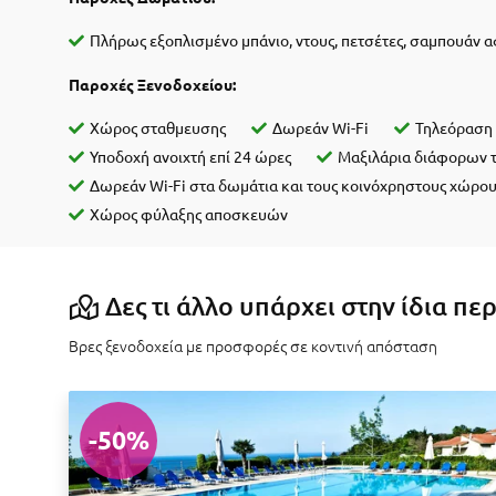
Πλήρως εξοπλισμένο μπάνιο, ντους, πετσέτες, σαμπουάν 
Παροχές Ξενοδοχείου:
Χώρος σταθμευσης
Δωρεάν Wi-Fi
Τηλεόραση 
Υποδοχή ανοιχτή επί 24 ώρες
Μαξιλάρια διάφορων τ
Δωρεάν Wi-Fi στα δωμάτια και τους κοινόχρηστους χώρου
Χώρος φύλαξης αποσκευών
Δες τι άλλο υπάρχει στην ίδια πε
Βρες ξενοδοχεία με προσφορές σε κοντινή απόσταση
-50%