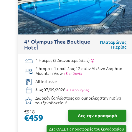
4* Olympus Thea Boutique
Πλαταμώνας
Hotel
Πιερίας
4 Ημέρες (3 Διανυκτερεύσεις)
2 άτομα + 1 παιδί έως 12 ετών
Δίκλινο Δωμάτιο
Mountain View
+5 επιλογές
All Inclusive
έως 07/09/2026
+Ημερομηνίες
Δωρεάν ξαπλώστρες και ομπρέλες στην πισίνα
του ξενοδοχείου!
€918
€459
Δες την προσφορά
Δες ΟΛΕΣ τις προσφορές του ξενοδοχείου