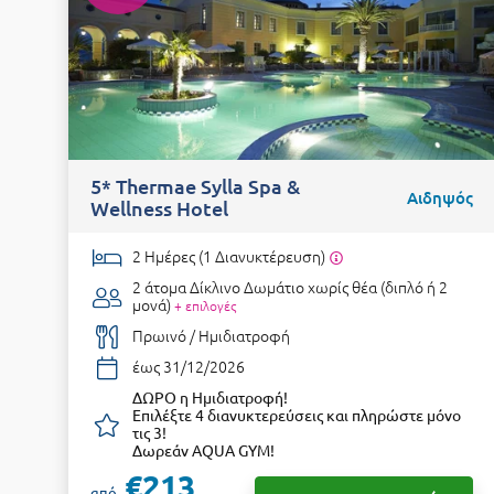
5* Thermae Sylla Spa &
Αιδηψός
Wellness Hotel
2 Ημέρες (1 Διανυκτέρευση)
2 άτομα
Δίκλινο Δωμάτιο χωρίς θέα (διπλό ή 2
μονά)
+ επιλογές
Πρωινό / Ημιδιατροφή
έως 31/12/2026
ΔΩΡΟ η Ημιδιατροφή!
Επιλέξτε 4 διανυκτερεύσεις και πληρώστε μόνο
τις 3!
Δωρεάν AQUA GYM!
€213
από