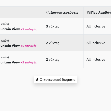
Διανυκτερεύσεις
Περιλαμβάν
2 ετών
3
νύχτες
All Inclusive
untain View
+5 επιλογές
2 ετών
2
νύχτες
All Inclusive
untain View
+5 επιλογές
2 ετών
2
νύχτες
All Inclusive
untain View
+5 επιλογές
Οικογενειακά δωμάτια