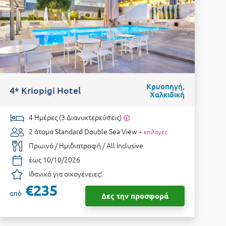
Κρυοπηγή,
4* Kriopigi Hotel
4
Χαλκιδική
4 Ημέρες (3 Διανυκτερεύσεις)
2 άτομα
Standard Double Sea View
+ επιλογές
Πρωινό / Ημιδιατροφή / All Inclusive
έως 10/10/2026
Ιδανικό για οικογένειες!
€235
από
Δες την προσφορά
€