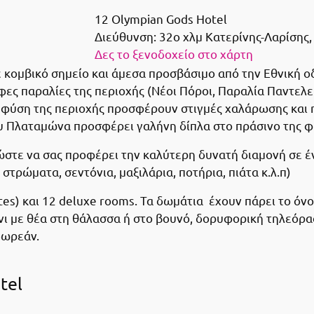
12 Olympian Gods Hotel
Διεύθυνση:
32o χλμ Κατερίνης-Λαρίσης
Δες το ξενοδοχείο στο χάρτη
ε κομβικό σημείο και άμεσα προσβάσιμο από την Εθνική 
φες παραλίες της περιοχής (Νέοι Πόροι, Παραλία Παντελε
 φύση της περιοχής προσφέρουν στιγμές χαλάρωσης και η
ου Πλαταμώνα προσφέρει γαλήνη δίπλα στο πράσινο της φύ
,ώστε να σας προφέρει την καλύτερη δυνατή διαμονή σε 
στρώματα, σεντόνια, μαξιλάρια, ποτήρια, πιάτα κ.λ.π)
uites) και 12 deluxe rooms. Τα δωμάτια έχουν πάρει το 
 με θέα στη θάλασσα ή στο βουνό, δορυφορική τηλεόραση,
δωρεάν.
tel