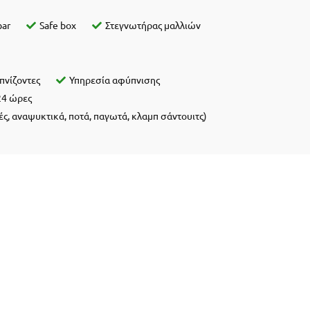
bar
Safe box
Στεγνωτήρας μαλλιών
πνίζοντες
Υπηρεσία αφύπνισης
24 ώρες
ές, αναψυκτικά, ποτά, παγωτά, κλαμπ σάντουιτς)