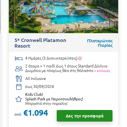
5* Cronwell Platamon
Πλαταμώνας
Resort
Πιερίας
4 Ημέρες (3 Διανυκτερεύσεις)
2 άτομα + 1 παιδί έως 1 έτους
Standard Δίκλινο
Δωμάτιο με πλαγίως θέα στη θάλασσα
+ επιλογές
All Inclusive
έως 30/09/2026
Kids Club!
Splash Park με Νεροτσουλήθρες!
Μπροστά στην παραλία!
€1.094
από
Δες την προσφορά