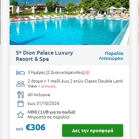
5* Dion Palace Luxury
Παραλία
Resort & Spa
Λιτοχώρου
3 Ημέρες (2 Διανυκτερεύσεις)
2 άτομα + 1 παιδί έως 2 ετών
Classic Double Land
View
+ επιλογές
All Inclusive
έως 31/10/2026
MINI CLUB για τα παιδιά!
Μπροστά σε παραλία!
€306
από
Δες την προσφορά