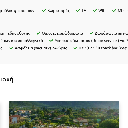
αφρόλουτρο σαπούνι
Κλιματισμός
TV
Wifi
Mini 
επίπεδης οθόνης
Οικογενειακά δωμάτια
Δωμάτια για μη κα
ύπων και υποαλλεργικά
Υπηρεσία δωματίου (Room service ) για 
ς.
Ασφάλεια (security) 24 ώρες
07:30-23:30 snack bar (καφ
ριοχή