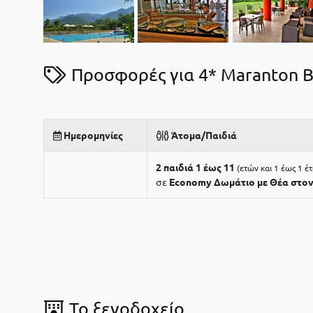
Προσφορές για 4* Maranton B
Ημερομηνίες
Άτομα/Παιδιά
2 παιδιά 1 έως 11
ετών και 1 έως 1 έ
σε
Economy Δωμάτιο με Θέα στο
To ξενοδοχείο