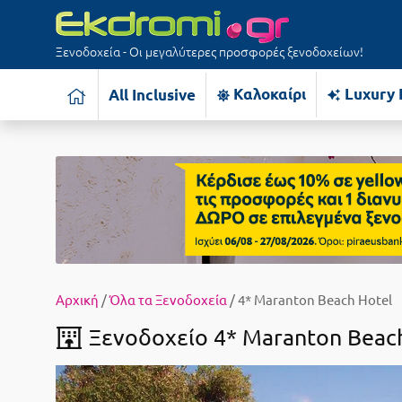
Ξενοδοχεία - Οι μεγαλύτερες προσφορές ξενοδοχείων!
Καλοκαίρι
Luxury 
All Inclusive
Αρχική
/
Όλα τα Ξενοδοχεία
/ 4* Maranton Beach Hotel
Ξενοδοχείο 4* Maranton Beach