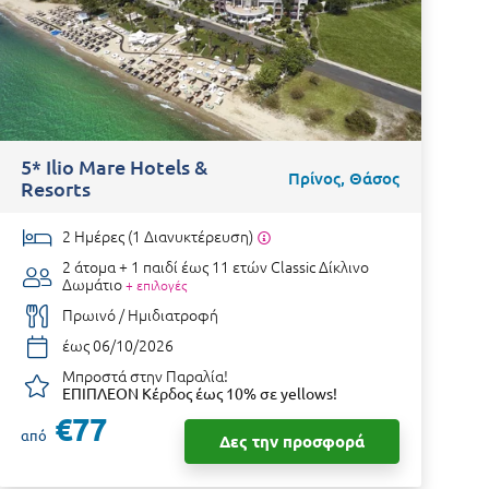
5* Ilio Mare Hotels &
B
Πρίνος, Θάσος
Resorts
2 Ημέρες (1 Διανυκτέρευση)
2 άτομα + 1 παιδί έως 11 ετών
Classic Δίκλινο
Δωμάτιο
+ επιλογές
Πρωινό / Ημιδιατροφή
έως 06/10/2026
Μπροστά στην Παραλία!
ΕΠΙΠΛΕΟΝ Κέρδος έως 10% σε yellows!
€77
από
α
Δες την προσφορά