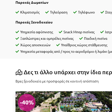
Παροχές Δωματίων
Κλιματισμός
Τηλεόραση
Τηλέφωνο
Στε
Παροχές Ξενοδοχείου
Υπηρεσία αφύπνισης
Snack Μπαρ πισίνας
Ιατρ
Ξαπλώστρες και ομπρέλες πισίνας
Παιδική πισίνα
Χώρος αποσκευών
Υπαίθριος χώρος στάθμευσης
Υπηρεσία μεταφοράς από / προς το αεροδρόμιο ή λιμάνι (
Δες τι άλλο υπάρχει στην ίδια πε
Βρες ξενοδοχεία με προσφορές σε κοντινή απόσταση
-40%