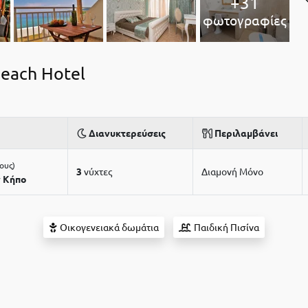
+31
φωτογραφίες
each Hotel
Διανυκτερεύσεις
Περιλαμβάνει
τους
3
νύχτες
Διαμονή Μόνο
ν Κήπο
Οικογενειακά δωμάτια
Παιδική Πισίνα