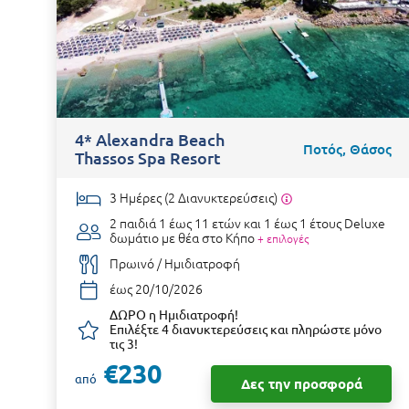
4* Alexandra Beach
Ποτός, Θάσος
Thassos Spa Resort
3 Ημέρες (2 Διανυκτερεύσεις)
2 παιδιά 1 έως 11 ετών και 1 έως 1 έτους
Deluxe
δωμάτιο με θέα στο Κήπο
+ επιλογές
Πρωινό / Ημιδιατροφή
έως 20/10/2026
ΔΩΡΟ η Ημιδιατροφή!
Επιλέξτε 4 διανυκτερεύσεις και πληρώστε μόνο
τις 3!
€230
από
Δες την προσφορά