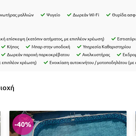
γνωτήρας μαλλιών
Ψυγείο
Δωρεάν Wi-Fi
Θυρίδα ασφ
ική επίσκεψη (κατόπιν αιτήματος, με επιπλέον χρέωση)
Εστιατόρ
Κήπος
Μπαρ στην υποδοχή
Υπηρεσία Καθαριστηρίου
Δωρεάν παροχή παρκοκρέβατου
Ανελκυστήρας
Εκδρομ
με επιπλέον χρέωση)
Ενοικίαση αυτοκινήτου / μοτοποδηλάτου (με
ριοχή
-40%