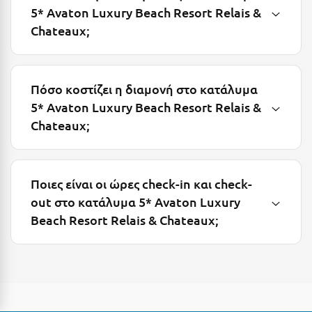
5* Avaton Luxury Beach Resort Relais &
Μεθώνη
Chateaux;
Μεσολόγγι
Μεσσηνία
Πόσο κοστίζει η διαμονή στο κατάλυμα
Μετέωρα
5* Avaton Luxury Beach Resort Relais &
Chateaux;
Μέτσοβο
Μήλος
Μονεμβασιά
Ποιες είναι οι ώρες check-in και check-
out στο κατάλυμα 5* Avaton Luxury
Μουζάκι
Beach Resort Relais & Chateaux;
Μπαλί Κρήτης
Μπάνσκο
Μπούκα Μεσσηνίας
Μύκονος