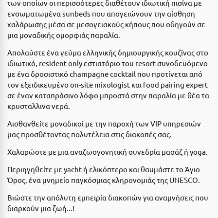
των οποίων οι περισσότερες διαθέτουν ιδιωτική πισίνα με
Ε
ενσωματωμένα sunbeds που απογειώνουν την αίσθηση
χαλάρωσης μέσα σε μεσογειακούς κήπους που οδηγούν σε
Ελάτη Αρκαδίας
μια μοναδικής ομορφιάς παραλία.
Ελληνικό Αρκαδίας
Απολαύστε ένα γεύμα ελληνικής δημιουργικής κουζίνας στο
Ελούντα Κρήτης
ιδιωτικό, resident only εστιατόριο του resort συνοδευόμενο
με ένα δροσιστικό champagne cocktail που προτίνεται από
Ερέτρια
τον εξειδικευμένο on-site mixologist και food pairing expert
σε έναν καταπράσινο λόφο μπροστά στην παραλία με θέα τα
Ερμιόνη
κρυσταλλινα νερά.
Εύβοια
Αισθανθείτε μοναδικοί με την παροχή των VIP υπηρεσιών
μας προσθέτοντας πολυτέλεια στις διακοπές σας.
Ευρυτανία
Χαλαρώστε με μια αναζωογονητική συνεδρία μασάζ ή yoga.
Ζ
Περιηγηθείτε με yacht ή ελικόπτερο και θαυμάστε το Άγιο
Όρος, ένα μνημείο παγκόσμιας κληρονομιάς της UNESCO.
Ζαγοροχώρια
Βιώστε την απόλυτη εμπειρία διακοπών για αναμνήσεις που
Ζάκυνθος
διαρκούν μια ζωή...!