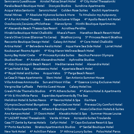
Πάργα
Semiramis Guesthouse
Airotel Patras Smart Hotel
4* City Hotel Thessaloniki
Paralia Beach Boutique Hotel
Dionysis Studios
Sunshine Apartments
Acqua Vatos Santorini
Saronis Hotel
Golden Rose Suites
Kochili Apartments
Παρνασσός
Hotel Ntinas
5* Absolute Mykonos Suites & More
Το Μπαλκόνι της Αγόριανης
4* A For Art Hotel Thassos
Searocks Exclusive Village
4* Apollo Resort Art Hotel
Πάρος
Οικολογικός Ξενώνας «Philothea»
Manos Syros
Minthi Boutique Apartments
4* Alexandra Beach Thassos Spa Resort
Acrothea Perdika
Mirabilia Boutique Hotel Chalkidiki
Ithaca's Poem
Marathon Beach Resort Hotel
Πάτμος
Gera's Olive Grove (Elaionas Tis Geras)
Skiathos Living
5* Princess Resort Skiathos
Racconto Boutique Design Hotel
Galaxy Art Hotel
4* Core Hotel Chalkidiki
Πάτρα
Artina Hotel
4* Belvedere Aeolis Hotel
Aqua Mare Sea Side Hotel
Loriet Hotel
Koukounari Rooms Agistri
4* King Maron Wellness Beach Hotel
Sunny Bay Hotel Crete
4* Princess Kyniska Suites
Bacchus Pension Olympia
Παύλιανη
Studios River
4* Airotel Alexandros Hotel
Aphrodite Studios
4* Akti Ouranoupoli Beach Resort
Mediterranee Hotel
Alexandra Hotel
Πειραιάς
4* Las Hotel & Spa
Anastassiou Hotel
Kyparissia Beach Hotel
4* Royal Hotel and Suites
Acqua Vatos
5* Parga Beach Resort
La Casa Di Napa Apartments
Steni Hotel
San Antonio Summer House
Πελοπόννησος
Villa Andreas Ammoudia
Sun and Moon Villas
4* Essence Living Exclusive Hotel
Vergina Star Lefkada
Petritis Guest House
Galaxy Hotel Ios
Greek Pride Themelis Studios
4* Pi Athens Suites
4* Alamis Hotel & Apartments
Πήλιο
4* Mr & Mrs White Paros
Esperides Apartments By The Sea
Melidron Hotel & Suites Naxos
4* Nevros Hotel & Spa
Ilia Mare
Πιερία
Olympios Zeus Hotel Bungalows
Agnes Deluxe Hotel
Preveza City Comfort Hotel
Villa Orama Apartments
Athens 4 Boutique Hotel
Anais Collection Hotels & Suites
Ano Kampos Hotel
31 Doors Hotel
Alexakis Hotel & Spa
Summer House Louisa
Πλαταμώνας
5* LAZART Hotel Thessaloniki
Verde Al Mare
Acropolis Suites Troulanda
Casa 77 Zante by Karras Hotels
Gefyri Hotel
5* Cayo Exclusive Resort & Spa
Πλύτρα Λακωνίας
5* Porto Kea Suites
Stratos Apartments & Studios
4* SanSal Boutique Hotel
New York Hotel
4* Achillion Palace
5* Athina Luxury Suites
Polos Hotel Paros