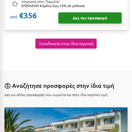
Καρδίτσα
Μπροστά στην Παραλία!
ΕΠΙΠΛΕΟΝ Κέρδος έως 10% σε yellows!
Κάρπαθος
€356
από
Δες την προσφορά
Καρπενήσι
Κάρυστος
Ξενοδοχεία στην ίδια περιοχή
Κάσος
Κασσάνδρα
Καστοριά
Κατερίνη
Αναζήτησε προσφορές στην ίδια τιμή
Κέα - Τζιά
Δες και άλλες προσφορές που κυμαίνονται στην ίδια περίπου τιμή
Κερατέα
Κέρκυρα
Κεφαλονιά