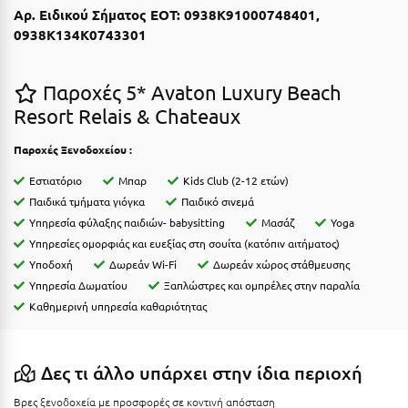
Η
Αρ. Ειδικού Σήματος ΕΟΤ: 0938Κ91000748401,
0938Κ134Κ0743301
Ηλεία
Ηράκλειο
Παροχές 5* Avaton Luxury Beach
Resort Relais & Chateaux
Θ
Παροχές Ξενοδοχείου :
Θάσος
Εστιατόριο
Μπαρ
Kids Club (2-12 ετών)
Θεσσαλονίκη
Παιδικά τμήματα γιόγκα
Παιδικό σινεμά
Υπηρεσία φύλαξης παιδιών- babysitting
Μασάζ
Yoga
Υπηρεσίες ομορφιάς και ευεξίας στη σουίτα (κατόπιν αιτήματος)
Ι
Υποδοχή
Δωρεάν Wi-Fi
Δωρεάν χώρος στάθμευσης
Ιεράπετρα
Υπηρεσία Δωματίου
Ξαπλώστρες και ομπρέλες στην παραλία
Καθημερινή υπηρεσία καθαριότητας
Ιθάκη
Ικαρία
Δες τι άλλο υπάρχει στην ίδια περιοχή
Ίος
Βρες ξενοδοχεία με προσφορές σε κοντινή απόσταση