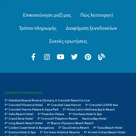
Μυστράς
Επικοινώνησε μαζί μας
Πώς λειτουργεί
Μυτιλήνη
Τρόποι πληρωμής
Διαφήμιση ξενοδοχείων
Ν
Συχνές ερωτήσεις
Νάξος
Νάουσα
Ναυπακτία
Ναύπλιο
ΔΗΜΟΦΙΛΗ ΞΕΝΟΔΟΧΕΙΑ
Νέα Μάκρη
5* Mandola Rosa at Riviera Olympia, A Grecotel Resort to Live
5* Grecotel Filoxenia Hotel
4* Grecotel Casa Marron
5* Grecotel LUXME Kos
Νέα Στύρα Εύβοιας
4* Grecotel Marine Palace & Aqua Park
5* Mitsis Galini Wellness Spa & Resort
5* Valis Resort Hotel
4* Poseidon Palace
5* Montana Hotel & Spa
5* Grand Serai Hotel
5* Cronwell Platamon Resort
Nautica Bay Hotel
Νέοι Πόροι Πιερίας
4* Long Beach Resort Hotel
4* Bianco Olympico Beach Resort
4* Golden Coast Hotel & Bungalows
5* Zeus Eretria Resort
4* Tosca Beach Hotel
4* Exotica Hotel & Spa
5* Ilio Mare Hotels & Resorts
4* Airotel Achaia Beach Hotel
Ξ