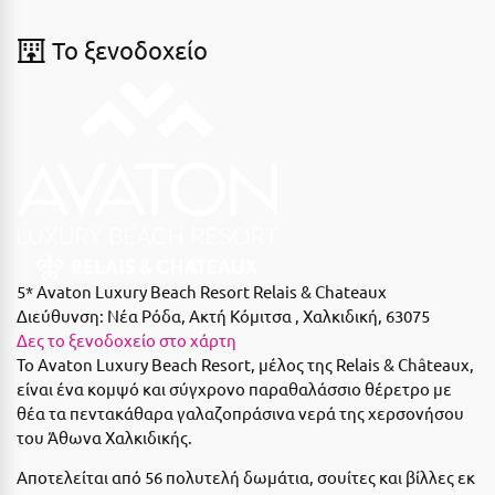
Suites
Βόλος
To ξενοδοχείο
Βραχάτι Κορινθίας
Βυτίνα
Δες όλες τις προσφορές
Γ
Δες όλα τα πακέτα διακοπών
Γαλαξiδι
Γλυφάδα
Γρεβενά
5* Avaton Luxury Beach Resort Relais & Chateaux
Διεύθυνση:
Νέα Ρόδα, Ακτή Κόμιτσα , Χαλκιδική, 63075
Γύθειο
Δες το ξενοδοχείο στο χάρτη
Το Avaton Luxury Beach Resort, μέλος της Relais & Châteaux,
Δ
είναι ένα κομψό και σύγχρονο παραθαλάσσιο θέρετρο με
θέα τα πεντακάθαρα γαλαζοπράσινα νερά της χερσονήσου
Δελφοί
του Άθωνα Χαλκιδικής.
Διακοπτό
Αποτελείται από 56 πολυτελή δωμάτια, σουίτες και βίλλες εκ