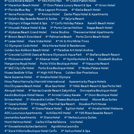
4* Evia Riviera Resort
4* AKS Porto Heli
4* Grand Platon Hotel
4* Maranton Beach Hotel
5* Dion Palace Luxury Resort & Spa
4* Arion Hotel
4* Florida Blue Bay
5* Blue Lagoon Princess
4* Klelia Beach Hotel
Ξυλόκαστρο
4* Xenia Poros Image
4* Kronos Hotel
Zante Plaza Hotel & Apartments
4* Dolphin Bay Seaside Resort & Suites
5* Selyria Resort
4* Olympic Village Hotel & Spa
5* Corfu Holiday Palace
Kanelli Beach Hotel
Ο
4* Mouzaki Palace Hotel & Spa
5* Porto Carras Meliton
Siagas Beach Hotel
4* Alykanas Beach Grand Hotel
Irene Studios
Theoxenia Hotel Apartments
4* Brown Beach Evia Island
4* Palmariva Beach
Porto Zorro Beach Hotel
Ορεινή Αρκαδία
4* Lesse Hotel
Mare Vista Hotel
4* Mr & Mrs White Tinos
12 Olympian Gods Hotel
Akra Morea Hotel & Residences
Ορεινή Ναυπακτία
Golden Sun Kokkoni Beach Hotel
4* Paradise Art Hotel Andros
4* Grecotel LUXME Oasis at Riviera Olympia & Aqua Park
4* Stefania Beach Resort
4* Philoxenia Hotel
4* Altamar Hotel
4* Nymfes Hotel & Spa
Elizabeth Studios
Margarona Royal Hotel
Porto Vitilo Boutique Hotel
4* Marpunta Resort
Π
4* SAZ City Life Hotel
Porto Evia Boutique Hotel
5* Rodos Palace Hotel
Muses SeaSide Villas
4* High Mill Paros
Golden Star Praxitelous
Favie Suzanne Hotel
4* Amalia Hotel Olympia
Πάλαιρος
Moxy Patra Marina by Marriott International
Apanemia by Flegra Hotels
Mrs Chryssana Beach Hotel
Blue Sea Hotel
5* Nikki Beach Resort & Spa Porto Heli
Παξοί
Akroyali Hotel
4* Karras Grande Resort Zakynthos
Oniropetra Boutique Hotel
Aeolis Boutique Hotel Naxos
4* Airotel Galaxy Kavala
4* Dioni Boutique Hotel
Sirines Hotel
5* Alexandra Golden Thassos Boutique Hotel
Above Blue Suites
Παραλία Κατερίνης
4* Cezaria Hotel
5* Miraggio Thermal Spa Resort
Douskos Port House
4* Portaria Hotel
4* Diana Palace Hotel
Egilion Hotel
4* Amalia Hotel Meteora
Παραλία Λιτοχώρου
ADG Luxurious Apartments
Achilles Hill Hotel
4* 100 Rizes Seaside Resort
Leonardos Apartments
4* Diana Hotel
4* Neikos Luxury Suites
Mont Helmos Hotel
Garbis Villas Kefalonia
Iris Hotel
Παράλιο Άστρος
4* Iliovasilema Suites Santorini
Agroktima Leonidio
4* Siora Vittoria Boutique Hotel Corfu
4* Aelius Hotel & Spa