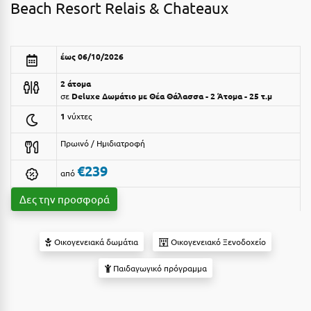
Beach Resort Relais & Chateaux
Αργολίδα
Ξενοδοχεία 3 Αστέρων
Αριδαία
Ξενοδοχεία 4 Αστέρων
έως 06/10/2026
Αρκαδία
Ξενοδοχεία 5 Αστέρων
2 άτομα
Αρκίτσα
σε
Deluxe Δωμάτιο με Θέα Θάλασσα - 2 Άτομα - 25 τ.μ
Βίλες
1
νύχτες
Αρτέμιδα
Κρουαζιέρες
Πρωινό / Ημιδιατροφή
Αρχαία Ολυμπία
Ενοικιαζόμενα Δωμάτια
€239
από
Αστυπάλαια
Διαμερίσματα
Δες την προσφορά
Αττική
Studios
Αχαΐα
Boutique Hotels
Οικογενειακά δωμάτια
Οικογενειακό Ξενοδοχείο
Ξενώνες
Β
Παιδαγωγικό πρόγραμμα
Camping
Βansko