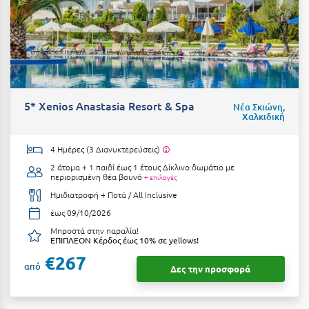
Κοζάνη
Κοκκώνι Κορινθίας
Κομοτηνή
Κόνιτσα
5* Xenios Anastasia Resort & Spa
Νέα Σκιώνη,
Κόρινθος
Χαλκιδική
Κορώνη
4 Ημέρες (3 Διανυκτερεύσεις)
Κουρούτα Ηλείας
2 άτομα + 1 παιδί έως 1 έτους
Δίκλινο δωμάτιο με
περιορισμένη θέα βουνό
+ επιλογές
Κουφονήσια
Ημιδιατροφή + Ποτά / All Inclusive
έως 09/10/2026
Κρήτη
Μπροστά στην παραλία!
ΕΠΙΠΛΕΟΝ Κέρδος έως 10% σε yellows!
Κρουαζιέρες
€267
από
Δες την προσφορά
Κύθηρα
Κυλλήνη