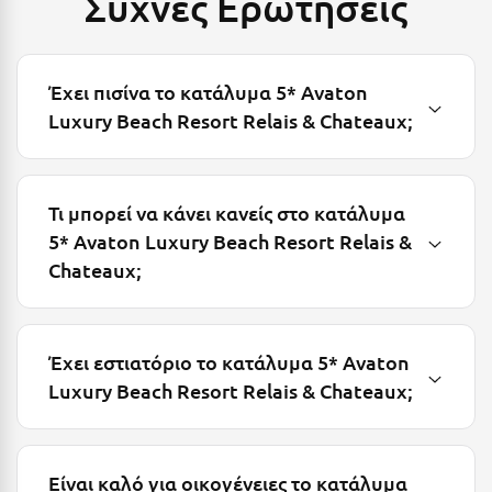
Συχνές Ερωτήσεις
Λευκάδα
Λήμνος
Λίμνη Πλαστήρα
Έχει πισίνα το κατάλυμα 5* Avaton
Luxury Beach Resort Relais & Chateaux;
Λιτόχωρο
Λουτρά Πόζαρ
Τι μπορεί να κάνει κανείς στο κατάλυμα
Λουτρά Υπάτης
5* Avaton Luxury Beach Resort Relais &
Λουτράκι
Chateaux;
Λούτσα
Μ
Έχει εστιατόριο το κατάλυμα 5* Avaton
Luxury Beach Resort Relais & Chateaux;
Μάνη
Μαραθώνας Αττικής
Είναι καλό για οικογένειες το κατάλυμα
Μαρώνεια