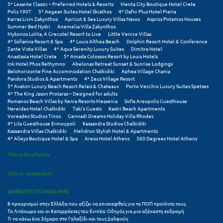
5* Lesante Classic – Preferred Hotels & Resorts
Menta City Boutique Hotel Crete
Σαμοθράκη
Polis 1907
5* Aegean Suites Hotel Skiathos
4* Dafni Plus Hotel Pieria
Karras Livin Zakynthos
Apricot & Sea Luxury Villas Naxos
Aspros Potamos Houses
Σάμος
Summer Bed Nydri
Anemelia Villa Zakynthos
Mykonos Lolita, A Grecotel Resort to Live
Little Venice Villas
4* Sofianna Resort & Spa
4* Louis Althea Beach
Dolphin Resort Hotel & Conference
Σαντορίνη
Zante Vista Villas
4* Aqua Serenity Luxury Suites
Dimitra Hotel
Anastasia Hotel Crete
5* Amada Colossos Resort by Louis Hotels
Σέριφος
Ink Hotel Phos Rethymno
Abelonas Retreat Sunset & Sunrise Lodgings
Belohorizonte Fine Accommodation Chalkidiki
Aphea Village Chania
Pandora Studios & Apartments
4* Zeus Village Resort
Σέρρες
5* Avaton Luxury Beach Resort Relais & Chateaux
Porto Vecchio Luxury Suites Spetses
4* The King Jason Protaras – Designed for adults
Σιθωνία
Romanos Beach Villas by Xenia Resorts Messenia
Sofia Areopolis Guesthouse
Nereides Hotel Chalkidiki
Taki's Guests
Kastri Beach Apartments
Voreades Studios Tinos
Gennadi Dreams Holiday Villa Rhodes
Σίκινος
4* Lila Guesthouse Ermoupoli
Kassandra Studios Chalkidiki
Kassandra Villas Chalkidiki
Melidron Stylish Hotel & Apartments
Σίφνος
4* Alleys Boutique Hotel & Spa
Areos Hotel Athens
360 Degrees Hotel Athens
Όλα τα ξενοδοχεία
Σκαφιδιά Ηλείας
Όλοι οι προορισμοί
Σκιάθος
ΔΙΑΒΑΣΤΕ ΣΤΟ BLOG ΜΑΣ
Σκόπελος
8 προορισμοί στην Ελλάδα που αξίζει να επισκεφθείς για τα ΠΟΠ προϊόντα τους
Το Λιτόχωρο και οι Καταρράκτες του Ενιπέα: Οδηγός για μια αξέχαστη εκδρομή
Σκύρος
Τι να κάνω ένα 3ήμερο στο Γαλαξίδι και τους Δελφούς