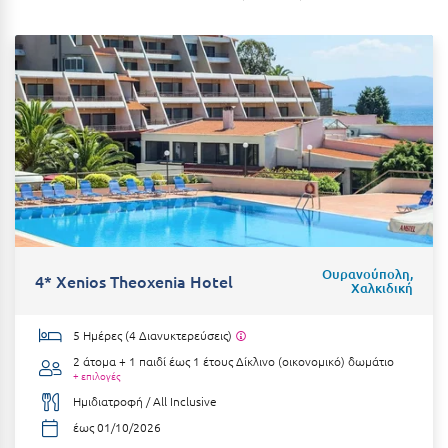
Ιωάννινα
Κ
Καβάλα
Καλάβρυτα
Καλαμάτα
Κάλαμος
Καλαμπάκα
Ουρανούπολη,
4* Xenios Theoxenia Hotel
Χαλκιδική
Κάλυμνος
5 Ημέρες (4 Διανυκτερεύσεις)
Καμένα Βούρλα
2 άτομα + 1 παιδί έως 1 έτους
Δίκλινο (οικονομικό) δωμάτιο
Καρδάμαινα
+ επιλογές
Ημιδιατροφή / All Inclusive
Καρδαμύλη
έως 01/10/2026