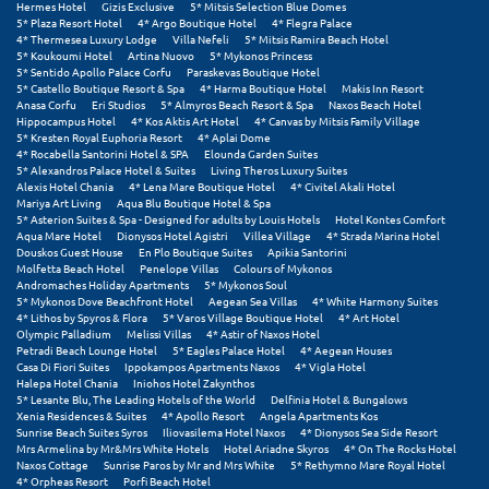
Hermes Hotel
Gizis Exclusive
5* Mitsis Selection Blue Domes
Πόρος
5* Plaza Resort Hotel
4* Argo Boutique Hotel
4* Flegra Palace
4* Thermesea Luxury Lodge
Villa Nefeli
5* Mitsis Ramira Beach Hotel
Πόρτο Χέλι
5* Koukoumi Hotel
Artina Nuovo
5* Mykonos Princess
5* Sentido Apollo Palace Corfu
Paraskevas Boutique Hotel
5* Castello Boutique Resort & Spa
4* Harma Boutique Hotel
Makis Inn Resort
Πρέβεζα
Anasa Corfu
Eri Studios
5* Almyros Beach Resort & Spa
Naxos Beach Hotel
Hippocampus Hotel
4* Kos Aktis Art Hotel
4* Canvas by Mitsis Family Village
Πύλος
5* Kresten Royal Euphoria Resort
4* Aplai Dome
4* Rocabella Santorini Hotel & SPA
Elounda Garden Suites
5* Alexandros Palace Hotel & Suites
Living Theros Luxury Suites
Πύργος
Alexis Hotel Chania
4* Lena Mare Boutique Hotel
4* Civitel Akali Hotel
Mariya Art Living
Aqua Blu Boutique Hotel & Spa
5* Asterion Suites & Spa - Designed for adults by Louis Hotels
Hotel Kontes Comfort
Ρ
Aqua Mare Hotel
Dionysos Hotel Agistri
Villea Village
4* Strada Marina Hotel
Douskos Guest House
En Plo Boutique Suites
Apikia Santorini
Molfetta Beach Hotel
Penelope Villas
Colours of Mykonos
Ρέθυμνο
Andromaches Holiday Apartments
5* Mykonos Soul
5* Mykonos Dove Beachfront Hotel
Aegean Sea Villas
4* White Harmony Suites
Ρίο
4* Lithos by Spyros & Flora
5* Varos Village Boutique Hotel
4* Art Hotel
Olympic Palladium
Melissi Villas
4* Astir of Naxos Hotel
Petradi Beach Lounge Hotel
5* Eagles Palace Hotel
4* Aegean Houses
Ρόδος
Casa Di Fiori Suites
Ippokampos Apartments Naxos
4* Vigla Hotel
Halepa Hotel Chania
Iniohos Hotel Zakynthos
5* Lesante Blu, The Leading Hotels of the World
Delfinia Hotel & Bungalows
Σ
Xenia Residences & Suites
4* Apollo Resort
Angela Apartments Kos
Sunrise Beach Suites Syros
Iliovasilema Hotel Naxos
4* Dionysos Sea Side Resort
Mrs Armelina by Mr&Mrs White Hotels
Hotel Ariadne Skyros
4* On The Rocks Hotel
Σαλαμίνα
Naxos Cottage
Sunrise Paros by Mr and Mrs White
5* Rethymno Mare Royal Hotel
4* Orpheas Resort
Porfi Beach Hotel