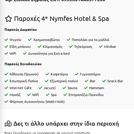
Καρδίτσα
Κάρπαθος
Παροχές 4* Nymfes Hotel & Spa
Καρπενήσι
Παροχές Δωματίου
Κάρυστος
Ψυγείο
Χρηματοκιβώτιο
Πιστολάκι για τα μαλλιά
Κάσος
Eίδη μπάνιου
Κλιματισμός
Τηλεόραση
Minibar
Wifi
Δυνατότητα για Extra bed
Κασσάνδρα
Παροχές Ξενοδοχείου
Καστοριά
Αίθουσα Πρωινού
Καφετέρια
Γυμναστήριο
Κατερίνη
Εσωτερική Πισίνα
Εξωτερική πισίνα
Bar
Snack Bar
Internet Cafe
Jacuzzi
Sauna
Hammam
Κέα - Τζιά
Μασάζ
Wifi
Spa
Επιτραπέζια Παιχνίδια
Φόρτιση Αυτοκινήτου (Watt+Volt)
Κερατέα
Κέρκυρα
Δες τι άλλο υπάρχει στην ίδια περιοχή
Κεφαλονιά
Βρες ξενοδοχεία με προσφορές σε κοντινή απόσταση