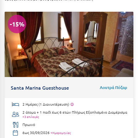
Κοζάνη
Κοκκώνι Κορινθίας
-15%
Κομοτηνή
Κόνιτσα
Κόρινθος
Κορώνη
Κουρούτα Ηλείας
Κουφονήσια
Santa Marina Guesthouse
Λουτρά Πόζαρ
Κρήτη
2 Ημέρες (1 Διανυκτέρευση)
Κρουαζιέρες
2 άτομα + 1 παιδί έως 6 ετών
Πλήρως Εξοπλισμένο Διαμέρισμα
+3 επιλογές
Κύθηρα
Πρωινό
Κυλλήνη
έως 30/09/2026
+Ημερομηνίες