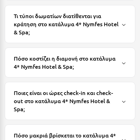
Ξυλόκαστρο
Τι τύποι δωματίων διατίθενται για
κράτηση στο κατάλυμα 4* Nymfes Hotel
Ο
& Spa;
Ορεινή Αρκαδία
Ορεινή Ναυπακτία
Πόσο κοστίζει η διαμονή στο κατάλυμα
4* Nymfes Hotel & Spa;
Π
Πάλαιρος
Ποιες είναι οι ώρες check-in και check-
Παξοί
out στο κατάλυμα 4* Nymfes Hotel &
Παραλία Κατερίνης
Spa;
Παραλία Λιτοχώρου
Παράλιο Άστρος
Πόσο μακριά βρίσκεται το κατάλυμα 4*