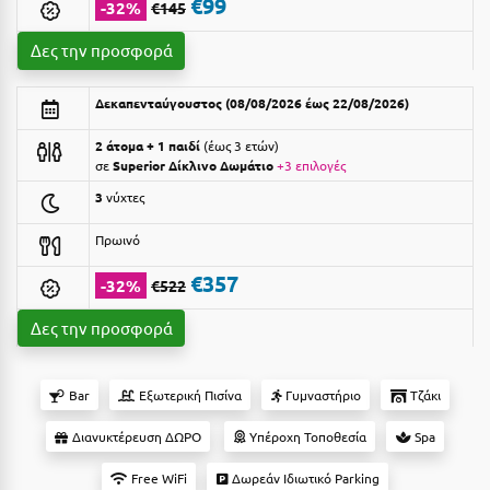
Suites
€99
-32%
€145
Βόλος
Δες την προσφορά
Βραχάτι Κορινθίας
Βυτίνα
Δες όλες τις προσφορές
Δεκαπενταύγουστος (08/08/2026 έως 22/08/2026)
Γ
2 άτομα + 1 παιδί
έως 3 ετών
Δες όλα τα πακέτα διακοπών
σε
Superior Δίκλινο Δωμάτιο
+3 επιλογές
Γαλαξiδι
3
νύχτες
Γλυφάδα
Πρωινό
Γρεβενά
€357
-32%
€522
Γύθειο
Δες την προσφορά
Δ
Bar
Εξωτερική Πισίνα
Γυμναστήριο
Τζάκι
Δελφοί
Διανυκτέρευση ΔΩΡΟ
Υπέροχη Τοποθεσία
Spa
Διακοπτό
Free WiFi
Δωρεάν Ιδιωτικό Parking