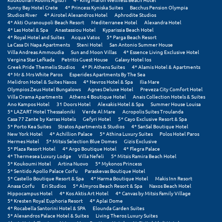
Sunny Bay Hotel Crete
4* Princess Kyniska Suites
Bacchus Pension Olympia
Σούνιο
Studios River
4* Airotel Alexandros Hotel
Aphrodite Studios
4* Akti Ouranoupoli Beach Resort
Mediterranee Hotel
Alexandra Hotel
Σπάρτη
4* Las Hotel & Spa
Anastassiou Hotel
Kyparissia Beach Hotel
4* Royal Hotel and Suites
Acqua Vatos
5* Parga Beach Resort
La Casa Di Napa Apartments
Steni Hotel
San Antonio Summer House
Σπέτσες
Villa Andreas Ammoudia
Sun and Moon Villas
4* Essence Living Exclusive Hotel
Vergina Star Lefkada
Petritis Guest House
Galaxy Hotel Ios
Σποράδες
Greek Pride Themelis Studios
4* Pi Athens Suites
4* Alamis Hotel & Apartments
4* Mr & Mrs White Paros
Esperides Apartments By The Sea
Melidron Hotel & Suites Naxos
4* Nevros Hotel & Spa
Ilia Mare
Σύβοτα
Olympios Zeus Hotel Bungalows
Agnes Deluxe Hotel
Preveza City Comfort Hotel
Villa Orama Apartments
Athens 4 Boutique Hotel
Anais Collection Hotels & Suites
Σύμη
Ano Kampos Hotel
31 Doors Hotel
Alexakis Hotel & Spa
Summer House Louisa
5* LAZART Hotel Thessaloniki
Verde Al Mare
Acropolis Suites Troulanda
Casa 77 Zante by Karras Hotels
Gefyri Hotel
5* Cayo Exclusive Resort & Spa
Σύρος
5* Porto Kea Suites
Stratos Apartments & Studios
4* SanSal Boutique Hotel
New York Hotel
4* Achillion Palace
5* Athina Luxury Suites
Polos Hotel Paros
Σχοινούσα
Hermes Hotel
5* Mitsis Selection Blue Domes
Gizis Exclusive
5* Plaza Resort Hotel
4* Argo Boutique Hotel
4* Flegra Palace
4* Thermesea Luxury Lodge
Villa Nefeli
5* Mitsis Ramira Beach Hotel
5* Koukoumi Hotel
Artina Nuovo
5* Mykonos Princess
Τ
5* Sentido Apollo Palace Corfu
Paraskevas Boutique Hotel
5* Castello Boutique Resort & Spa
4* Harma Boutique Hotel
Makis Inn Resort
Anasa Corfu
Eri Studios
5* Almyros Beach Resort & Spa
Naxos Beach Hotel
Τζουμέρκα
Hippocampus Hotel
4* Kos Aktis Art Hotel
4* Canvas by Mitsis Family Village
5* Kresten Royal Euphoria Resort
4* Aplai Dome
Τήνος
4* Rocabella Santorini Hotel & SPA
Elounda Garden Suites
5* Alexandros Palace Hotel & Suites
Living Theros Luxury Suites