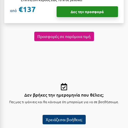
€137
Μεθώνη
από
Δες την προσφορά
Μεσολόγγι
Μεσσηνία
Προσφορές σε παρόμοια τιμή
Μετέωρα
Μέτσοβο
Μήλος
Μονεμβασιά
Μουζάκι
Δεν βρήκες την ημερομηνία που θέλεις;
Μπαλί Κρήτης
Πες μας τι ψάχνεις και θα κάνουμε ότι μπορούμε για να σε βοηθήσουμε.
Μπάνσκο
Μπούκα Μεσσηνίας
Χρειάζεσαι βοήθεια;
Μύκονος