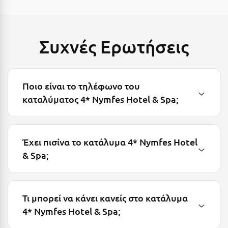
Μυστράς
Μυτιλήνη
Συχνές Ερωτήσεις
Ν
Νάξος
Ποιο είναι το τηλέφωνο του
καταλύματος 4* Nymfes Hotel & Spa;
Νάουσα
Ναυπακτία
Έχει πισίνα το κατάλυμα 4* Nymfes Hotel
Ναύπλιο
& Spa;
Νέα Μάκρη
Νέα Στύρα Εύβοιας
Τι μπορεί να κάνει κανείς στο κατάλυμα
Νέοι Πόροι Πιερίας
4* Nymfes Hotel & Spa;
Ξ