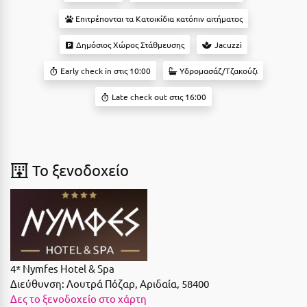
Ε
Επιτρέπονται τα Κατοικίδια κατόπιν αιτήματος
Ελάτη Αρκαδίας
Δημόσιος Χώρος Στάθμευσης
Jacuzzi
Ελληνικό Αρκαδίας
Early check in στις 10:00
Υδρομασάζ/Τζακούζι
Ελούντα Κρήτης
Late check out στις 16:00
Ερέτρια
Ερμιόνη
Εύβοια
To ξενοδοχείο
Ευρυτανία
Ζ
Ζαγοροχώρια
4* Nymfes Hotel & Spa
Ζάκυνθος
Διεύθυνση:
Λουτρά Πόζαρ, Αριδαία, 58400
Δες το ξενοδοχείο στο χάρτη