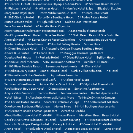
Σαμοθράκη
4* Grecotel LUXME Oasis at Riviera Olympia & Aqua Park
4* Stefania Beach Resort
4* Philoxenia Hotel
4* Altamar Hotel
4* Nymfes Hotel & Spa
Elizabeth Studios
Margarona Royal Hotel
Porto Vitilo Boutique Hotel
4* Marpunta Resort
Σάμος
4* SAZ City Life Hotel
Porto Evia Boutique Hotel
5* Rodos Palace Hotel
Muses SeaSide Villas
4* High Mill Paros
Golden Star Praxitelous
Σαντορίνη
Favie Suzanne Hotel
4* Amalia Hotel Olympia
Moxy Patra Marina by Marriott International
Apanemia by Flegra Hotels
Mrs Chryssana Beach Hotel
Blue Sea Hotel
5* Nikki Beach Resort & Spa Porto Heli
Σέριφος
Akroyali Hotel
4* Karras Grande Resort Zakynthos
Oniropetra Boutique Hotel
Aeolis Boutique Hotel Naxos
4* Airotel Galaxy Kavala
Sirines Hotel
Σέρρες
4* Dioni Boutique Hotel
5* Alexandra Golden Thassos Boutique Hotel
Above Blue Suites
4* Cezaria Hotel
5* Miraggio Thermal Spa Resort
Douskos Port House
4* Portaria Hotel
4* Diana Palace Hotel
Egilion Hotel
Σιθωνία
4* Amalia Hotel Meteora
ADG Luxurious Apartments
Achilles Hill Hotel
4* 100 Rizes Seaside Resort
Leonardos Apartments
4* Diana Hotel
Σίκινος
4* Neikos Luxury Suites
Mont Helmos Hotel
Garbis Villas Kefalonia
Iris Hotel
4* Iliovasilema Suites Santorini
Agroktima Leonidio
4* Siora Vittoria Boutique Hotel Corfu
4* Aelius Hotel & Spa
Σίφνος
Semiramis Guesthouse
Airotel Patras Smart Hotel
4* City Hotel Thessaloniki
Paralia Beach Boutique Hotel
Dionysis Studios
Sunshine Apartments
Acqua Vatos Santorini
Saronis Hotel
Golden Rose Suites
Kochili Apartments
Σκαφιδιά Ηλείας
Hotel Ntinas
5* Absolute Mykonos Suites & More
Το Μπαλκόνι της Αγόριανης
4* A For Art Hotel Thassos
Searocks Exclusive Village
4* Apollo Resort Art Hotel
Σκιάθος
Οικολογικός Ξενώνας «Philothea»
Manos Syros
Minthi Boutique Apartments
4* Alexandra Beach Thassos Spa Resort
Acrothea Perdika
Mirabilia Boutique Hotel Chalkidiki
Ithaca's Poem
Marathon Beach Resort Hotel
Σκόπελος
Gera's Olive Grove (Elaionas Tis Geras)
Skiathos Living
5* Princess Resort Skiathos
Racconto Boutique Design Hotel
Galaxy Art Hotel
4* Core Hotel Chalkidiki
Σκύρος
Artina Hotel
4* Belvedere Aeolis Hotel
Aqua Mare Sea Side Hotel
Loriet Hotel
Koukounari Rooms Agistri
4* King Maron Wellness Beach Hotel