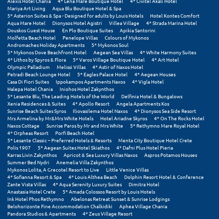
Alexis Hotel Chania
4* Lena Mare Boutique Hotel
4* Civitel Akali Hotel
Τολό
Mariya Art Living
Aqua Blu Boutique Hotel & Spa
5* Asterion Suites & Spa - Designed for adults by Louis Hotels
Hotel Kontes Comfort
Τριζόνια Φωκίδος
Aqua Mare Hotel
Dionysos Hotel Agistri
Villea Village
4* Strada Marina Hotel
Douskos Guest House
En Plo Boutique Suites
Apikia Santorini
Molfetta Beach Hotel
Penelope Villas
Colours of Mykonos
Τρίκαλα
Andromaches Holiday Apartments
5* Mykonos Soul
5* Mykonos Dove Beachfront Hotel
Aegean Sea Villas
4* White Harmony Suites
Τρίκαλα Κορινθίας
4* Lithos by Spyros & Flora
5* Varos Village Boutique Hotel
4* Art Hotel
Olympic Palladium
Melissi Villas
4* Astir of Naxos Hotel
Petradi Beach Lounge Hotel
5* Eagles Palace Hotel
4* Aegean Houses
Τρίπολη
Casa Di Fiori Suites
Ippokampos Apartments Naxos
4* Vigla Hotel
Halepa Hotel Chania
Iniohos Hotel Zakynthos
Τυρός
5* Lesante Blu, The Leading Hotels of the World
Delfinia Hotel & Bungalows
Xenia Residences & Suites
4* Apollo Resort
Angela Apartments Kos
Sunrise Beach Suites Syros
Iliovasilema Hotel Naxos
4* Dionysos Sea Side Resort
Υ
Mrs Armelina by Mr&Mrs White Hotels
Hotel Ariadne Skyros
4* On The Rocks Hotel
Naxos Cottage
Sunrise Paros by Mr and Mrs White
5* Rethymno Mare Royal Hotel
4* Orpheas Resort
Porfi Beach Hotel
Ύδρα
5* Lesante Classic – Preferred Hotels & Resorts
Menta City Boutique Hotel Crete
Polis 1907
5* Aegean Suites Hotel Skiathos
4* Dafni Plus Hotel Pieria
Karras Livin Zakynthos
Apricot & Sea Luxury Villas Naxos
Aspros Potamos Houses
Summer Bed Nydri
Anemelia Villa Zakynthos
Φ
Mykonos Lolita, A Grecotel Resort to Live
Little Venice Villas
4* Sofianna Resort & Spa
4* Louis Althea Beach
Dolphin Resort Hotel & Conference
Zante Vista Villas
4* Aqua Serenity Luxury Suites
Dimitra Hotel
Φιλιατρά Μεσσηνίας
Anastasia Hotel Crete
5* Amada Colossos Resort by Louis Hotels
Ink Hotel Phos Rethymno
Abelonas Retreat Sunset & Sunrise Lodgings
Φλώρινα
Belohorizonte Fine Accommodation Chalkidiki
Aphea Village Chania
Pandora Studios & Apartments
4* Zeus Village Resort