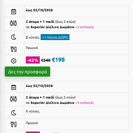
Αργολίδα
Ξενοδοχεία 3 Αστέρων
έως 02/10/2026
Αριδαία
Ξενοδοχεία 4 Αστέρων
2 άτομα + 1 παιδί
έως 3 ετών
σε
Superior Δίκλινο Δωμάτιο
+2 επιλογές
Αρκαδία
Ξενοδοχεία 5 Αστέρων
2
νύχτες
+1 Νύχτα ΔΩΡΟ
Αρκίτσα
Βίλες
Πρωινό
Αρτέμιδα
Κρουαζιέρες
€198
-42%
€340
Αρχαία Ολυμπία
Ενοικιαζόμενα Δωμάτια
Δες την προσφορά
Αστυπάλαια
Διαμερίσματα
έως 02/10/2026
Αττική
Studios
Αχαΐα
2 άτομα + 1 παιδί
έως 3 ετών
Boutique Hotels
σε
Superior Δίκλινο Δωμάτιο
+3 επιλογές
Ξενώνες
1
νύχτες
Β
Camping
Πρωινό
Βansko