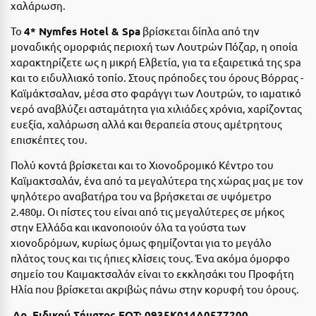
χαλάρωση.
Ιωάννινα
Το
4* Nymfes Hotel & Spa
βρίσκεται δίπλα από την
Κ
μοναδικής ομορφιάς περιοχή των Λουτρών Πόζαρ, η οποία
χαρακτηρίζετε ως η μικρή Ελβετία, για τα εξαιρετικά της spa
Καβάλα
και το ειδυλλιακό τοπίο. Στους πρόποδες του όρους Βόρρας -
Καϊμάκτσαλαν, μέσα στο φαράγγι των Λουτρών, το ιαματικό
Καλάβρυτα
νερό αναβλύζει ασταμάτητα για χιλιάδες χρόνια, χαρίζοντας
ευεξία, χαλάρωση αλλά και θεραπεία στους αμέτρητους
Καλαμάτα
επισκέπτες του.
Κάλαμος
Πολύ κοντά βρίσκεται και το Χιονοδρομικό Κέντρο του
Καϊμακτσαλάν, ένα από τα μεγαλύτερα της χώρας μας με τον
Καλαμπάκα
ψηλότερο αναβατήρα του να βρήσκεται σε υψόμετρο
Κάλυμνος
2.480μ. Οι πίστες του είναι από τις μεγαλύτερες σε μήκος
στην Ελλάδα και ικανοποιούν όλα τα γούστα των
Καμένα Βούρλα
χιονοδρόμων, κυρίως όμως φημίζονται για το μεγάλο
πλάτος τους και τις ήπιες κλίσεις τους. Ένα ακόμα όμορφο
Καρδάμαινα
σημείο του Καιμακτσαλάν είναι το εκκλησάκι του Προφήτη
Ηλία που βρίσκεται ακριβώς πάνω στην κορυφή του όρους.
Καρδαμύλη
Αρ. Ειδικού Σήματος ΕΟΤ: 0935Κ014Α0577200