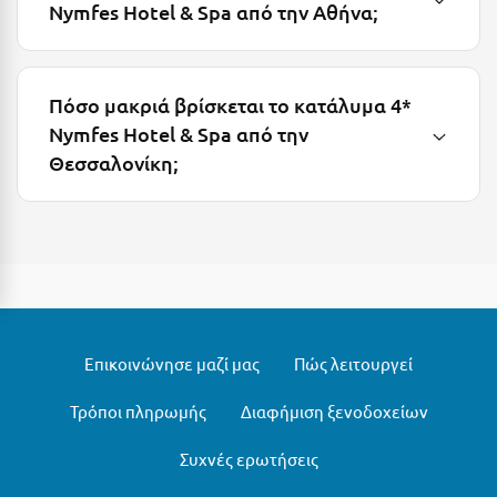
Πάργα
Nymfes Hotel & Spa από την Αθήνα;
Παρνασσός
Πάρος
Πόσο μακριά βρίσκεται το κατάλυμα 4*
Πάτμος
Nymfes Hotel & Spa από την
Θεσσαλονίκη;
Πάτρα
Παύλιανη
Πειραιάς
Πελοπόννησος
Πήλιο
Επικοινώνησε μαζί μας
Πώς λειτουργεί
Πιερία
Τρόποι πληρωμής
Διαφήμιση ξενοδοχείων
Πλαταμώνας
Συχνές ερωτήσεις
Πλύτρα Λακωνίας