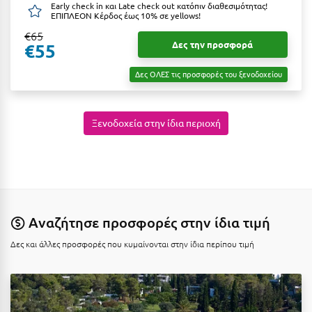
Early check in και Late check out κατόπιν διαθεσιμότητας!
Κύμη Ευβοίας
ΕΠΙΠΛΕΟΝ Κέρδος έως 10% σε yellows!
€65
Κυπαρισσία
Δες την προσφορά
€55
Κύπρος
Δες ΟΛΕΣ τις προσφορές του ξενοδοχείου
Κως
Ξενοδοχεία στην ίδια περιοχή
Λ
Λαγκάδια
Λακόπετρα Αχαΐας
Λακωνία
Αναζήτησε προσφορές στην ίδια τιμή
Λασίθι
Δες και άλλες προσφορές που κυμαίνονται στην ίδια περίπου τιμή
Λεπτοκαρυά
Λέσβος