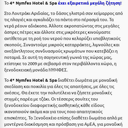
Η
Το
4* Nymfes Hotel & Spa
έχει εξαιρετικά μεγάλη ζήτηση!
Στο Λουτράκι Αριδαίας, το δάσος γλιστρά σαν χείμαρρος από
Ηλεία
τις πλαγιές και αγκαλιάζει τα πάντα στο πέρασμά του. Τα
νερά ρέουν αδιάκοπα. Άλλοτε ακροπατώντας στις μεγάλες
Ηράκλειο
άσπρες πέτρες και άλλοτε στις μικρότερες κινούμαστε
αντίθετα με τη ροή του νερού που κελαρύζει υποβλητικούς
Θ
σκοπούς. Συναντούμε μικρούς καταρράκτες, λιμνούλες και
ανεξάντλητους συνδυασμούς χρωμάτων που κατεβάζει η
Θάσος
ποταμιά. Σε αυτή τη σαγηνευτική γωνιά της χώρας μας,
Θεσσαλονίκη
χτίστηκε το 2009 με σεβασμό στον περιβάλλοντα χώρο, η
ξενοδοχειακή μονάδα ΝΥΜΦΕΣ.
Ι
Το
4* Nymfes Hotel & Spa
διαθέτει δωμάτια με μοναδική
σχεδίαση και ποικιλία για όλες τις απαιτήσεις, με όλες τις
Ιεράπετρα
ανέσεις. Θα έχετε την πολυτέλεια να ζήσετε μοναδικές
στιγμές παρέα με τζάκι. Οι τέσσερις σουίτες του
Ιθάκη
ξενοδοχείου διαφορετικής αισθητικής κάθε είδους
Ικαρία
ικανοποιούν ακόμα και για τους ποιο απαιτητικούς
επισκέπτες. Το Ξενοδοχέιο επίσης διαθέτει δωμάτια απλά με
Ίος
μοντέρνα διακόσμηση και πρόσβαση για ΑμΕΑ, για μοναδική