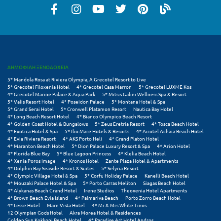
Πόρος
Πόρτο Χέλι
Πρέβεζα
Πύλος
ΔΗΜΟΦΙΛΗ ΞΕΝΟΔΟΧΕΙΑ
Πύργος
5* Mandola Rosa at Riviera Olympia, A Grecotel Resort to Live
5* Grecotel Filoxenia Hotel
4* Grecotel Casa Marron
5* Grecotel LUXME Kos
4* Grecotel Marine Palace & Aqua Park
5* Mitsis Galini Wellness Spa & Resort
5* Valis Resort Hotel
4* Poseidon Palace
5* Montana Hotel & Spa
Ρ
5* Grand Serai Hotel
5* Cronwell Platamon Resort
Nautica Bay Hotel
4* Long Beach Resort Hotel
4* Bianco Olympico Beach Resort
4* Golden Coast Hotel & Bungalows
5* Zeus Eretria Resort
4* Tosca Beach Hotel
Ρέθυμνο
4* Exotica Hotel & Spa
5* Ilio Mare Hotels & Resorts
4* Airotel Achaia Beach Hotel
4* Evia Riviera Resort
4* AKS Porto Heli
4* Grand Platon Hotel
Ρίο
4* Maranton Beach Hotel
5* Dion Palace Luxury Resort & Spa
4* Arion Hotel
4* Florida Blue Bay
5* Blue Lagoon Princess
4* Klelia Beach Hotel
4* Xenia Poros Image
4* Kronos Hotel
Zante Plaza Hotel & Apartments
Ρόδος
4* Dolphin Bay Seaside Resort & Suites
5* Selyria Resort
4* Olympic Village Hotel & Spa
5* Corfu Holiday Palace
Kanelli Beach Hotel
4* Mouzaki Palace Hotel & Spa
5* Porto Carras Meliton
Siagas Beach Hotel
Σ
4* Alykanas Beach Grand Hotel
Irene Studios
Theoxenia Hotel Apartments
4* Brown Beach Evia Island
4* Palmariva Beach
Porto Zorro Beach Hotel
4* Lesse Hotel
Mare Vista Hotel
4* Mr & Mrs White Tinos
Σαλαμίνα
12 Olympian Gods Hotel
Akra Morea Hotel & Residences
Golden Sun Kokkoni Beach Hotel
4* Paradise Art Hotel Andros