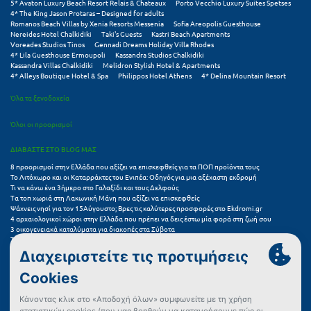
5* Avaton Luxury Beach Resort Relais & Chateaux
Porto Vecchio Luxury Suites Spetses
Φοινικούντα
4* The King Jason Protaras – Designed for adults
Romanos Beach Villas by Xenia Resorts Messenia
Sofia Areopolis Guesthouse
Nereides Hotel Chalkidiki
Taki's Guests
Kastri Beach Apartments
Χ
Voreades Studios Tinos
Gennadi Dreams Holiday Villa Rhodes
4* Lila Guesthouse Ermoupoli
Kassandra Studios Chalkidiki
Kassandra Villas Chalkidiki
Melidron Stylish Hotel & Apartments
Χαλκίδα
4* Alleys Boutique Hotel & Spa
Philippos Hotel Athens
4* Delina Mountain Resort
Χαλκιδική
Όλα τα ξενοδοχεία
Χανιά
Όλοι οι προορισμοί
Χερσόνησος
ΔΙΑΒΑΣΤΕ ΣΤΟ BLOG ΜΑΣ
8 προορισμοί στην Ελλάδα που αξίζει να επισκεφθείς για τα ΠΟΠ προϊόντα τους
Χερσόνησος Άθως
Το Λιτόχωρο και οι Καταρράκτες του Ενιπέα: Οδηγός για μια αξέχαστη εκδρομή
Τι να κάνω ένα 3ήμερο στο Γαλαξίδι και τους Δελφούς
Τα τοπ χωριά στη Λακωνική Μάνη που αξίζει να επισκεφθείς
Χίος
Ψάχνεις νησί για τον 15Αύγουστο; Βρες τις καλύτερες προσφορές στο Ekdromi.gr
4 αρχαιολογικοί χώροι στην Ελλάδα που πρέπει να δεις έστω μία φορά στη ζωή σου
Χράνοι Μεσσηνίας
3 οικογενειακά καταλύματα για διακοπές στα Σύβοτα
Τα 11 καλύτερα καλοκαιρινά resorts στην Ελλάδα
7 μικρά ελληνικά νησιά για αξέχαστες καλοκαιρινές διακοπές
Ψ
5+1 ινσταγκραμικές παραλίες στην Ελλάδα που αξίζουν μια θέση στο feed σου
Συχνές Ερωτήσεις (FAQs) για Ξενοδοχεία
Ψαθόπυργος