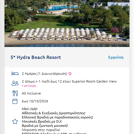
Λευκάδα
Λήμνος
Λίμνη Πλαστήρα
Λιτόχωρο
Λουτρά Πόζαρ
5* Hydra Beach Resort
Ερμιόνη
Λουτρά Υπάτης
Λουτράκι
2 Ημέρες (1 Διανυκτέρευση)
Λούτσα
2 άτομα + 1 παιδί έως 12 ετών
Superior Room Garden View
+ επιλογές
All Inclusive
Μ
έως 10/10/2026
Μάνη
Μini club!
Αθλητικές & Ευεξιακές Δραστηριότητες!
Ελληνική Βραδιά με παραδοσιακούς χορούς!
Μαραθώνας Αττικής
Μουσικές βραδιές με DJ!
Βραδιά με ζωντανή μουσική!
Μπροστά στην παραλία!
Μαρώνεια
ΕΠΙΠΛΕΟΝ Κέρδος έως 10% σε yellows!