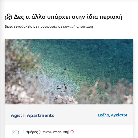
Η
Δες τι άλλο υπάρχει στην ίδια περιοχή
Ηλεία
Βρες ξενοδοχεία με προσφορές σε κοντινή απόσταση
Ηράκλειο
Θ
Θάσος
Θεσσαλονίκη
Ι
Ιεράπετρα
Ιθάκη
Agistri Apartments
Σκάλα, Αγκίστρι
Ικαρία
Ίος
2 Ημέρες (1 Διανυκτέρευση)