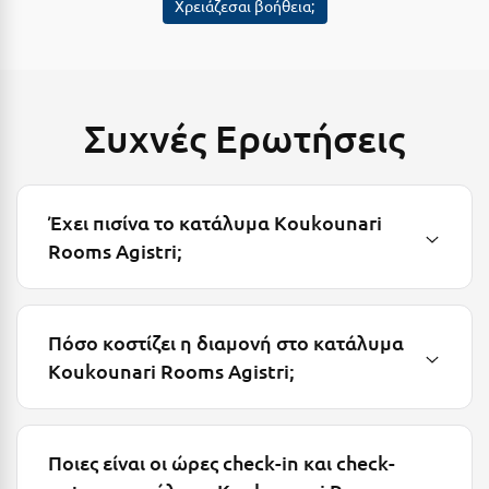
Χρειάζεσαι βοήθεια;
Κύμη Ευβοίας
Κυπαρισσία
Κύπρος
Συχνές Ερωτήσεις
Κως
Λ
Έχει πισίνα το κατάλυμα Koukounari
Λαγκάδια
Rooms Agistri;
Λακόπετρα Αχαΐας
Λακωνία
Πόσο κοστίζει η διαμονή στο κατάλυμα
Koukounari Rooms Agistri;
Λασίθι
Λεπτοκαρυά
Λέσβος
Ποιες είναι οι ώρες check-in και check-