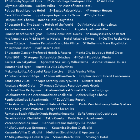
Πάργα
4* Lithos by Spyros & Flora
5* Varos Village Boutique Hotel
4* Art Hotel
Olympic Palladium
Melissi Villas
4* Astir of Naxos Hotel
Petradi Beach Lounge Hotel
5* Eagles Palace Hotel
4* Aegean Houses
Παρνασσός
Casa Di Fiori Suites
Ippokampos Apartments Naxos
4* Vigla Hotel
Halepa Hotel Chania
Iniohos Hotel Zakynthos
Πάρος
5* Lesante Blu, The Leading Hotels of the World
Delfinia Hotel & Bungalows
Xenia Residences & Suites
4* Apollo Resort
Angela Apartments Kos
Sunrise Beach Suites Syros
Iliovasilema Hotel Naxos
4* Dionysos Sea Side Resort
Πάτμος
Mrs Armelina by Mr&Mrs White Hotels
Hotel Ariadne Skyros
4* On The Rocks Hotel
Naxos Cottage
Sunrise Paros by Mr and Mrs White
5* Rethymno Mare Royal Hotel
Πάτρα
4* Orpheas Resort
Porfi Beach Hotel
5* Lesante Classic – Preferred Hotels & Resorts
Menta City Boutique Hotel Crete
Polis 1907
5* Aegean Suites Hotel Skiathos
4* Dafni Plus Hotel Pieria
Παύλιανη
Karras Livin Zakynthos
Apricot & Sea Luxury Villas Naxos
Aspros Potamos Houses
Summer Bed Nydri
Anemelia Villa Zakynthos
Mykonos Lolita, A Grecotel Resort to Live
Little Venice Villas
Πειραιάς
4* Sofianna Resort & Spa
4* Louis Althea Beach
Dolphin Resort Hotel & Conference
Zante Vista Villas
4* Aqua Serenity Luxury Suites
Dimitra Hotel
Πελοπόννησος
Anastasia Hotel Crete
5* Amada Colossos Resort by Louis Hotels
Ink Hotel Phos Rethymno
Abelonas Retreat Sunset & Sunrise Lodgings
Belohorizonte Fine Accommodation Chalkidiki
Aphea Village Chania
Πήλιο
Pandora Studios & Apartments
4* Zeus Village Resort
5* Avaton Luxury Beach Resort Relais & Chateaux
Porto Vecchio Luxury Suites Spetses
Πιερία
4* The King Jason Protaras – Designed for adults
Romanos Beach Villas by Xenia Resorts Messenia
Sofia Areopolis Guesthouse
Nereides Hotel Chalkidiki
Taki's Guests
Kastri Beach Apartments
Πλαταμώνας
Voreades Studios Tinos
Gennadi Dreams Holiday Villa Rhodes
4* Lila Guesthouse Ermoupoli
Kassandra Studios Chalkidiki
Πλύτρα Λακωνίας
Kassandra Villas Chalkidiki
Melidron Stylish Hotel & Apartments
4* Alleys Boutique Hotel & Spa
Stavros Beach Hotel
Smaragdi Hotel