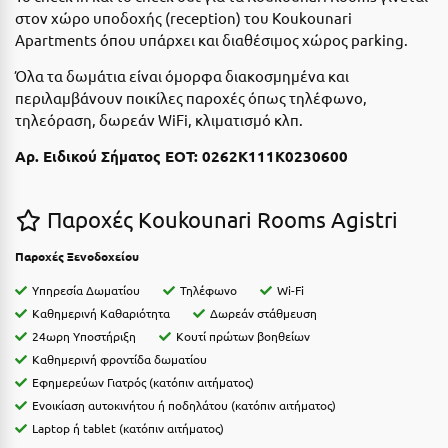
Ε
στον χώρο υποδοχής (
reception
) του
Koukounari
Apartments
όπου υπάρχει και διαθέσιμος χώρος
parking
.
Ελάτη Αρκαδίας
Όλα τα δωμάτια είναι όμορφα διακοσμημένα και
Ελληνικό Αρκαδίας
περιλαμβάνουν ποικίλες παροχές όπως τηλέφωνο,
τηλεόραση, δωρεάν WiFi, κλιματισμό κλπ.
Ελούντα Κρήτης
Αρ. Ειδικού Σήματος ΕΟΤ: 0262K111K0230600
Ερέτρια
Ερμιόνη
Παροχές Koukounari Rooms Agistri
Εύβοια
Παροχές Ξενοδοχείου
Ευρυτανία
Υπηρεσία Δωματίου
Τηλέφωνο
Wi-Fi
Καθημερινή Καθαριότητα
Δωρεάν στάθμευση
Ζ
24ωρη Υποστήριξη
Κουτί πρώτων βοηθείων
Καθημερινή φροντίδα δωματίου
Ζαγοροχώρια
Εφημερεύων Γιατρός (κατόπιν αιτήματος)
Ενοικίαση αυτοκινήτου ή ποδηλάτου (κατόπιν αιτήματος)
Ζάκυνθος
Laptop ή tablet (κατόπιν αιτήματος)