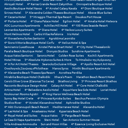
Akroyali Hotel
4* Karras Grande Resort Zakynthos
Oniropetra Boutique Hotel
Aeolis Boutique Hotel Naxos
4* Airotel Galaxy Kavala
4* Dioni Boutique Hotel
Μυστράς
Sirines Hotel
5* Alexandra Golden Thassos Boutique Hotel
Above Blue Suites
4* Cezaria Hotel
5* Miraggio Thermal Spa Resort
Douskos Port House
Μυτιλήνη
4* Portaria Hotel
4* Diana Palace Hotel
Egilion Hotel
4* Amalia Hotel Meteora
ADG Luxurious Apartments
Achilles Hill Hotel
4* 100 Rizes Seaside Resort
Leonardos Apartments
4* Diana Hotel
4* Neikos Luxury Suites
Mont Helmos Hotel
Garbis Villas Kefalonia
Iris Hotel
Ν
4* Iliovasilema Suites Santorini
Agroktima Leonidio
4* Siora Vittoria Boutique Hotel Corfu
4* Aelius Hotel & Spa
Semiramis Guesthouse
Airotel Patras Smart Hotel
4* City Hotel Thessaloniki
Νάξος
Paralia Beach Boutique Hotel
Dionysis Studios
Sunshine Apartments
Acqua Vatos Santorini
Saronis Hotel
Golden Rose Suites
Kochili Apartments
Νάουσα
Hotel Ntinas
5* Absolute Mykonos Suites & More
Το Μπαλκόνι της Αγόριανης
4* A For Art Hotel Thassos
Searocks Exclusive Village
4* Apollo Resort Art Hotel
Οικολογικός Ξενώνας «Philothea»
Manos Syros
Minthi Boutique Apartments
Ναυπακτία
4* Alexandra Beach Thassos Spa Resort
Acrothea Perdika
Mirabilia Boutique Hotel Chalkidiki
Ithaca's Poem
Marathon Beach Resort Hotel
Ναύπλιο
Gera's Olive Grove (Elaionas Tis Geras)
Skiathos Living
5* Princess Resort Skiathos
Racconto Boutique Design Hotel
Galaxy Art Hotel
4* Core Hotel Chalkidiki
Artina Hotel
4* Belvedere Aeolis Hotel
Aqua Mare Sea Side Hotel
Loriet Hotel
Νέα Μάκρη
Koukounari Rooms Agistri
4* King Maron Wellness Beach Hotel
Sunny Bay Hotel Crete
4* Princess Kyniska Suites
Bacchus Pension Olympia
Νέα Στύρα Εύβοιας
Studios River
4* Airotel Alexandros Hotel
Aphrodite Studios
4* Akti Ouranoupoli Beach Resort
Mediterranee Hotel
Alexandra Hotel
4* Las Hotel & Spa
Anastassiou Hotel
Kyparissia Beach Hotel
Νέοι Πόροι Πιερίας
4* Royal Hotel and Suites
Acqua Vatos
5* Parga Beach Resort
La Casa Di Napa Apartments
Steni Hotel
San Antonio Summer House
Villa Andreas Ammoudia
Sun and Moon Villas
4* Essence Living Exclusive Hotel
Ξ