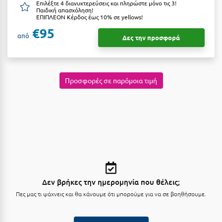
Επιλέξτε 4 διανυκτερεύσεις και πληρώστε μόνο τις 3!
Κοζάνη
Παιδική απασχόληση!
ΕΠΙΠΛΕΟΝ Κέρδος έως 10% σε yellows!
Κοκκώνι Κορινθίας
€95
από
Δες την προσφορά
Κομοτηνή
Κόνιτσα
Προσφορές σε παρόμοια τιμή
Κόρινθος
Κορώνη
Κουρούτα Ηλείας
Κουφονήσια
Κρήτη
Κρουαζιέρες
Δεν βρήκες την ημερομηνία που θέλεις;
Κύθηρα
Πες μας τι ψάχνεις και θα κάνουμε ότι μπορούμε για να σε βοηθήσουμε.
Κυλλήνη