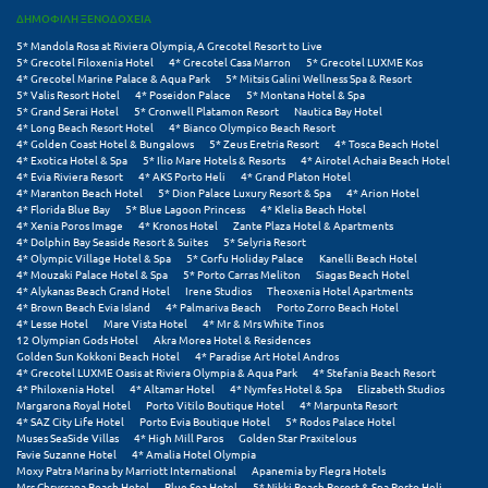
ΔΗΜΟΦΙΛΗ ΞΕΝΟΔΟΧΕΙΑ
Μεθώνη
5* Mandola Rosa at Riviera Olympia, A Grecotel Resort to Live
5* Grecotel Filoxenia Hotel
4* Grecotel Casa Marron
5* Grecotel LUXME Kos
Μεσολόγγι
4* Grecotel Marine Palace & Aqua Park
5* Mitsis Galini Wellness Spa & Resort
5* Valis Resort Hotel
4* Poseidon Palace
5* Montana Hotel & Spa
5* Grand Serai Hotel
5* Cronwell Platamon Resort
Nautica Bay Hotel
Μεσσηνία
4* Long Beach Resort Hotel
4* Bianco Olympico Beach Resort
4* Golden Coast Hotel & Bungalows
5* Zeus Eretria Resort
4* Tosca Beach Hotel
Μετέωρα
4* Exotica Hotel & Spa
5* Ilio Mare Hotels & Resorts
4* Airotel Achaia Beach Hotel
4* Evia Riviera Resort
4* AKS Porto Heli
4* Grand Platon Hotel
4* Maranton Beach Hotel
5* Dion Palace Luxury Resort & Spa
4* Arion Hotel
Μέτσοβο
4* Florida Blue Bay
5* Blue Lagoon Princess
4* Klelia Beach Hotel
4* Xenia Poros Image
4* Kronos Hotel
Zante Plaza Hotel & Apartments
Μήλος
4* Dolphin Bay Seaside Resort & Suites
5* Selyria Resort
4* Olympic Village Hotel & Spa
5* Corfu Holiday Palace
Kanelli Beach Hotel
4* Mouzaki Palace Hotel & Spa
5* Porto Carras Meliton
Siagas Beach Hotel
Μονεμβασιά
4* Alykanas Beach Grand Hotel
Irene Studios
Theoxenia Hotel Apartments
4* Brown Beach Evia Island
4* Palmariva Beach
Porto Zorro Beach Hotel
Μουζάκι
4* Lesse Hotel
Mare Vista Hotel
4* Mr & Mrs White Tinos
12 Olympian Gods Hotel
Akra Morea Hotel & Residences
Golden Sun Kokkoni Beach Hotel
4* Paradise Art Hotel Andros
Μπαλί Κρήτης
4* Grecotel LUXME Oasis at Riviera Olympia & Aqua Park
4* Stefania Beach Resort
4* Philoxenia Hotel
4* Altamar Hotel
4* Nymfes Hotel & Spa
Elizabeth Studios
Μπάνσκο
Margarona Royal Hotel
Porto Vitilo Boutique Hotel
4* Marpunta Resort
4* SAZ City Life Hotel
Porto Evia Boutique Hotel
5* Rodos Palace Hotel
Muses SeaSide Villas
4* High Mill Paros
Golden Star Praxitelous
Μπούκα Μεσσηνίας
Favie Suzanne Hotel
4* Amalia Hotel Olympia
Moxy Patra Marina by Marriott International
Apanemia by Flegra Hotels
Μύκονος
Mrs Chryssana Beach Hotel
Blue Sea Hotel
5* Nikki Beach Resort & Spa Porto Heli