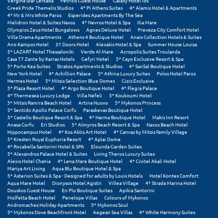
Vergina Star Lefkada
Petritis Guest House
Galaxy Hotel Ios
Greek Pride Themelis Studios
4* Pi Athens Suites
4* Alamis Hotel & Apartments
4* Mr & Mrs White Paros
Esperides Apartments By The Sea
Ξυλόκαστρο
Melidron Hotel & Suites Naxos
4* Nevros Hotel & Spa
Ilia Mare
Olympios Zeus Hotel Bungalows
Agnes Deluxe Hotel
Preveza City Comfort Hotel
Villa Orama Apartments
Athens 4 Boutique Hotel
Anais Collection Hotels & Suites
Ο
Ano Kampos Hotel
31 Doors Hotel
Alexakis Hotel & Spa
Summer House Louisa
5* LAZART Hotel Thessaloniki
Verde Al Mare
Acropolis Suites Troulanda
Casa 77 Zante by Karras Hotels
Gefyri Hotel
5* Cayo Exclusive Resort & Spa
Ορεινή Αρκαδία
5* Porto Kea Suites
Stratos Apartments & Studios
4* SanSal Boutique Hotel
New York Hotel
4* Achillion Palace
5* Athina Luxury Suites
Polos Hotel Paros
Hermes Hotel
5* Mitsis Selection Blue Domes
Gizis Exclusive
Ορεινή Ναυπακτία
5* Plaza Resort Hotel
4* Argo Boutique Hotel
4* Flegra Palace
4* Thermesea Luxury Lodge
Villa Nefeli
5* Koukoumi Hotel
5* Mitsis Ramira Beach Hotel
Artina Nuovo
5* Mykonos Princess
Π
5* Sentido Apollo Palace Corfu
Paraskevas Boutique Hotel
5* Castello Boutique Resort & Spa
4* Harma Boutique Hotel
Makis Inn Resort
Anasa Corfu
Eri Studios
5* Almyros Beach Resort & Spa
Naxos Beach Hotel
Πάλαιρος
Hippocampus Hotel
4* Kos Aktis Art Hotel
4* Canvas by Mitsis Family Village
5* Kresten Royal Euphoria Resort
4* Aplai Dome
Παξοί
4* Rocabella Santorini Hotel & SPA
Elounda Garden Suites
5* Alexandros Palace Hotel & Suites
Living Theros Luxury Suites
Alexis Hotel Chania
4* Lena Mare Boutique Hotel
4* Civitel Akali Hotel
Παραλία Κατερίνης
Mariya Art Living
Aqua Blu Boutique Hotel & Spa
5* Asterion Suites & Spa - Designed for adults by Louis Hotels
Hotel Kontes Comfort
Παραλία Λιτοχώρου
Aqua Mare Hotel
Dionysos Hotel Agistri
Villea Village
4* Strada Marina Hotel
Douskos Guest House
En Plo Boutique Suites
Apikia Santorini
Molfetta Beach Hotel
Penelope Villas
Colours of Mykonos
Παράλιο Άστρος
Andromaches Holiday Apartments
5* Mykonos Soul
5* Mykonos Dove Beachfront Hotel
Aegean Sea Villas
4* White Harmony Suites