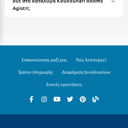
out στο κατάλυμα Koukounari Rooms
Λευκάδα
Agistri;
Λήμνος
Λίμνη Πλαστήρα
Λιτόχωρο
Λουτρά Πόζαρ
Λουτρά Υπάτης
Επικοινώνησε μαζί μας
Πώς λειτουργεί
Λουτράκι
Τρόποι πληρωμής
Διαφήμιση ξενοδοχείων
Λούτσα
Συχνές ερωτήσεις
Μ
Μάνη
Μαραθώνας Αττικής
Μαρώνεια