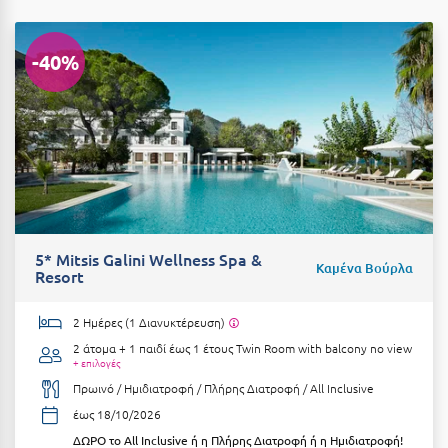
Καρδίτσα
Κάρπαθος
-40%
Καρπενήσι
Κάρυστος
Κάσος
Κασσάνδρα
Καστοριά
5* Mitsis Galini Wellness Spa &
Καμένα Βούρλα
Κατερίνη
Resort
Κέα - Τζιά
2 Ημέρες (1 Διανυκτέρευση)
Κερατέα
2 άτομα + 1 παιδί έως 1 έτους
Twin Room with balcony no view
+ επιλογές
Κέρκυρα
Πρωινό / Ημιδιατροφή / Πλήρης Διατροφή / All Inclusive
έως 18/10/2026
Κεφαλονιά
ΔΩΡΟ το All Inclusive ή η Πλήρης Διατροφή ή η Ημιδιατροφή!