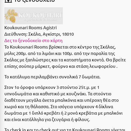
Suites
Βόλος
Βραχάτι Κορινθίας
Βυτίνα
Δες όλες τις προσφορές
Koukounari Rooms Agistri
Διεύθυνση:
Σκάλα, Αγκίστρι, 18010
Γ
Δες όλα τα πακέτα διακοπών
Δες το ξενοδοχείο στο χάρτη
Το Koukounari Rooms βρίσκεται στο κέντρο της Σκάλας,
Γαλαξiδι
μόλις 200μ. από το λιμάνι και 100μ. από την παραλία της
Σκάλας με ξαπλώστρες και τα καταστήματα κοντά. Θα βρείτε
Γλυφάδα
επίσης σούπερ μάρκετ, φούρνο και στάση λεωφορείου .
Γρεβενά
Το κατάλυμα περιλαμβάνει συνολικά 7 δωμάτια.
Γύθειο
Στον 1ο όροφο υπάρχουν 3 στούντιο 25τ.μ. με 1
υπνοδωμάτιο και καθιστικό με κουζινάκι. Τα στούντιο
Δ
διαθέτουν μεγάλα άνετα μπαλκόνια και υπέροχη θέα στο
χωριό και τη θάλασσα. Στο ισόγειο υπάρχουν 4 δίκλινα
Δελφοί
δωμάτια με 1 διπλό κρεβάτι ή 2 μονά κρεβάτια με μπαλκόνι
και είναι κατάλληλα για ζευγάρια ή φίλους.
Διακοπτό
Το
check
in
και το
check
out
για τα
Koukounari
Rooms
γίνεται