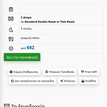
Αργολίδα
Ξενοδοχεία 3 Αστέρων
Αριδαία
Ξενοδοχεία 4 Αστέρων
2 άτομα
σε
Standard Double Room or Twin Room
Αρκαδία
Ξενοδοχεία 5 Αστέρων
1
νύχτες
Αρκίτσα
Βίλες
Διαμονή Μόνο
Αρτέμιδα
Κρουαζιέρες
€42
από
Αρχαία Ολυμπία
Ενοικιαζόμενα Δωμάτια
Δες την προσφορά
Αστυπάλαια
Διαμερίσματα
Αττική
Studios
Χώρος Στάθμευσης
Υπέροχη Τοποθεσία
Free WiFi
Αχαΐα
Boutique Hotels
Δεν επιτρέπονται τα κατοικίδια
Επέτειος
Γενέθλια
Ξενώνες
Β
Camping
Βansko
To ξενοδοχείο