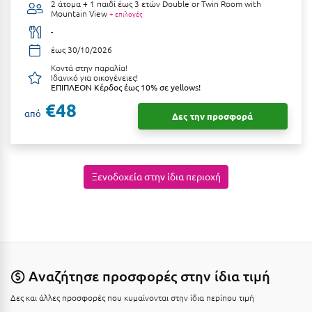
2 άτομα + 1 παιδί έως 3 ετών
Double or Twin Room with
Ιωάννινα
Mountain View
+ επιλογές
-
Κ
έως 30/10/2026
Κοντά στην παραλία!
Καβάλα
Ιδανικό για οικογένειες!
ΕΠΙΠΛΕΟΝ Κέρδος έως 10% σε yellows!
Καλάβρυτα
€48
από
Δες την προσφορά
Καλαμάτα
Κάλαμος
Ξενοδοχεία στην ίδια περιοχή
Καλαμπάκα
Κάλυμνος
Καμένα Βούρλα
Καρδάμαινα
Αναζήτησε προσφορές στην ίδια τιμή
Καρδαμύλη
Δες και άλλες προσφορές που κυμαίνονται στην ίδια περίπου τιμή