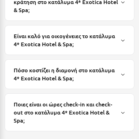
κράτηση στο κατάλυμα 4* Exotica Hotel
& Spa;
Μυστράς
Μυτιλήνη
Είναι καλό για οικογένειες το κατάλυμα
Ν
4* Exotica Hotel & Spa;
Νάξος
Νάουσα
Πόσο κοστίζει η διαμονή στο κατάλυμα
Ναυπακτία
4* Exotica Hotel & Spa;
Ναύπλιο
Νέα Μάκρη
Ποιες είναι οι ώρες check-in και check-
Νέα Στύρα Εύβοιας
out στο κατάλυμα 4* Exotica Hotel &
Spa;
Νέοι Πόροι Πιερίας
Ξ