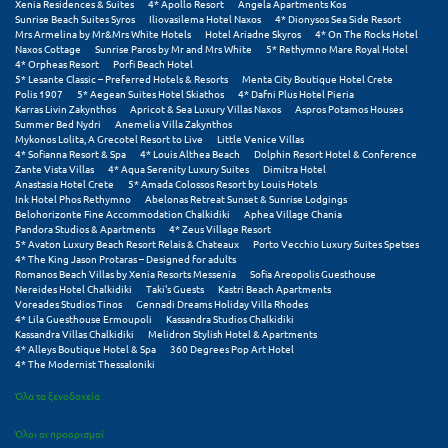
Xenia Residences & Suites
4* Apollo Resort
Angela Apartments Kos
Σούνιο
Sunrise Beach Suites Syros
Iliovasilema Hotel Naxos
4* Dionysos Sea Side Resort
Mrs Armelina by Mr&Mrs White Hotels
Hotel Ariadne Skyros
4* On The Rocks Hotel
Naxos Cottage
Sunrise Paros by Mr and Mrs White
5* Rethymno Mare Royal Hotel
Σπάρτη
4* Orpheas Resort
Porfi Beach Hotel
5* Lesante Classic – Preferred Hotels & Resorts
Menta City Boutique Hotel Crete
Σπέτσες
Polis 1907
5* Aegean Suites Hotel Skiathos
4* Dafni Plus Hotel Pieria
Karras Livin Zakynthos
Apricot & Sea Luxury Villas Naxos
Aspros Potamos Houses
Summer Bed Nydri
Anemelia Villa Zakynthos
Σποράδες
Mykonos Lolita, A Grecotel Resort to Live
Little Venice Villas
4* Sofianna Resort & Spa
4* Louis Althea Beach
Dolphin Resort Hotel & Conference
Σύβοτα
Zante Vista Villas
4* Aqua Serenity Luxury Suites
Dimitra Hotel
Anastasia Hotel Crete
5* Amada Colossos Resort by Louis Hotels
Ink Hotel Phos Rethymno
Abelonas Retreat Sunset & Sunrise Lodgings
Σύμη
Belohorizonte Fine Accommodation Chalkidiki
Aphea Village Chania
Pandora Studios & Apartments
4* Zeus Village Resort
5* Avaton Luxury Beach Resort Relais & Chateaux
Porto Vecchio Luxury Suites Spetses
Σύρος
4* The King Jason Protaras – Designed for adults
Romanos Beach Villas by Xenia Resorts Messenia
Sofia Areopolis Guesthouse
Σχοινούσα
Nereides Hotel Chalkidiki
Taki's Guests
Kastri Beach Apartments
Voreades Studios Tinos
Gennadi Dreams Holiday Villa Rhodes
4* Lila Guesthouse Ermoupoli
Kassandra Studios Chalkidiki
Τ
Kassandra Villas Chalkidiki
Melidron Stylish Hotel & Apartments
4* Alleys Boutique Hotel & Spa
360 Degrees Pop Art Hotel
4* The Modernist Thessaloniki
Τζουμέρκα
Όλα τα ξενοδοχεία
Τήνος
Όλοι οι προορισμοί