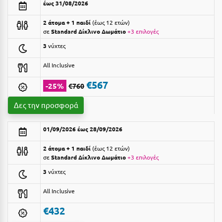
έως 31/08/2026
Αργολίδα
Ξενοδοχεία 3 Αστέρων
2 άτομα + 1 παιδί
έως 12 ετών
Αριδαία
σε
Standard Δίκλινο Δωμάτιο
+3 επιλογές
Ξενοδοχεία 4 Αστέρων
3
νύχτες
Αρκαδία
Ξενοδοχεία 5 Αστέρων
All Inclusive
Αρκίτσα
Βίλες
€567
-25%
€760
Αρτέμιδα
Κρουαζιέρες
Δες την προσφορά
Αρχαία Ολυμπία
Ενοικιαζόμενα Δωμάτια
Αστυπάλαια
Διαμερίσματα
01/09/2026 έως 28/09/2026
Αττική
Studios
2 άτομα + 1 παιδί
έως 12 ετών
σε
Standard Δίκλινο Δωμάτιο
+3 επιλογές
Αχαΐα
Boutique Hotels
3
νύχτες
Ξενώνες
Β
All Inclusive
Camping
Βansko
€432