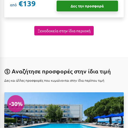
€139
Κοζάνη
από
Δες την προσφορά
Κοκκώνι Κορινθίας
Κομοτηνή
Ξενοδοχεία στην ίδια περιοχή
Κόνιτσα
Κόρινθος
Κορώνη
Κουρούτα Ηλείας
Αναζήτησε προσφορές στην ίδια τιμή
Κουφονήσια
Δες και άλλες προσφορές που κυμαίνονται στην ίδια περίπου τιμή
Κρήτη
Κρουαζιέρες
-30%
Κύθηρα
Κυλλήνη