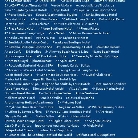
Ano Kampos Hotel
31 Doors Hotel
Alexakis Hotel & Spa
Summer House Louisa
Σαμοθράκη
5* LAZART Hotel Thessaloniki
Verde Al Mare
Acropolis Suites Troulanda
Casa 77 Zante by Karras Hotels
Gefyri Hotel
5* Cayo Exclusive Resort & Spa
Σάμος
5* Porto Kea Suites
Stratos Apartments & Studios
4* SanSal Boutique Hotel
New York Hotel
4* Achillion Palace
5* Athina Luxury Suites
Polos Hotel Paros
Hermes Hotel
Gizis Exclusive
5* Mitsis Selection Blue Domes
Σαντορίνη
5* Plaza Resort Hotel
4* Argo Boutique Hotel
4* Flegra Palace
4* Thermesea Luxury Lodge
Villa Nefeli
5* Mitsis Ramira Beach Hotel
5* Koukoumi Hotel
Artina Nuovo
5* Mykonos Princess
Σέριφος
5* Sentido Apollo Palace Corfu
Paraskevas Boutique Hotel
5* Castello Boutique Resort & Spa
4* Harma Boutique Hotel
Makis Inn Resort
Σέρρες
Anasa Corfu
Eri Studios
5* Almyros Beach Resort & Spa
Naxos Beach Hotel
Hippocampus Hotel
4* Kos Aktis Art Hotel
4* Canvas by Mitsis Family Village
5* Kresten Royal Euphoria Resort
4* Aplai Dome
Σιθωνία
4* Rocabella Santorini Hotel & SPA
Elounda Garden Suites
5* Alexandros Palace Hotel & Suites
Living Theros Luxury Suites
Σίκινος
Alexis Hotel Chania
4* Lena Mare Boutique Hotel
4* Civitel Akali Hotel
Mariya Art Living
Aqua Blu Boutique Hotel & Spa
5* Asterion Suites & Spa - Designed for adults by Louis Hotels
Hotel Kontes Comfort
Σίφνος
Aqua Mare Hotel
Dionysos Hotel Agistri
Villea Village
4* Strada Marina Hotel
Douskos Guest House
En Plo Boutique Suites
Apikia Santorini
Σκαφιδιά Ηλείας
Molfetta Beach Hotel
Penelope Villas
Colours of Mykonos
Andromaches Holiday Apartments
5* Mykonos Soul
5* Mykonos Dove Beachfront Hotel
Aegean Sea Villas
4* White Harmony Suites
Σκιάθος
4* Lithos by Spyros & Flora
5* Varos Village Boutique Hotel
4* Art Hotel
Olympic Palladium
Melissi Villas
4* Astir of Naxos Hotel
Σκόπελος
Petradi Beach Lounge Hotel
5* Eagles Palace Hotel
4* Aegean Houses
Casa Di Fiori Suites
Ippokampos Apartments Naxos
4* Vigla Hotel
Halepa Hotel Chania
Iniohos Hotel Zakynthos
Σκύρος
5* Lesante Blu, The Leading Hotels of the World
Delfinia Hotel & Bungalows