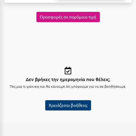
Λευκάδα
Λήμνος
Προσφορές σε παρόμοια τιμή
Λίμνη Πλαστήρα
Λιτόχωρο
Λουτρά Πόζαρ
Λουτρά Υπάτης
Λουτράκι
Δεν βρήκες την ημερομηνία που θέλεις;
Λούτσα
Πες μας τι ψάχνεις και θα κάνουμε ότι μπορούμε για να σε βοηθήσουμε.
Μ
Χρειάζεσαι βοήθεια;
Μάνη
Μαραθώνας Αττικής
Μαρώνεια