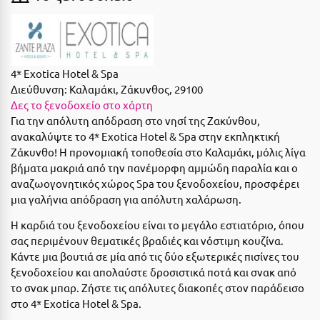
Ε
Ελάτη Αρκαδίας
Ελληνικό Αρκαδίας
4* Exotica Hotel & Spa
Διεύθυνση:
Καλαμάκι, Ζάκυνθος, 29100
Ελούντα Κρήτης
Δες το ξενοδοχείο στο χάρτη
Ερέτρια
Για την απόλυτη απόδραση στο νησί της Ζακύνθου,
ανακαλύψτε το 4* Exotica Hotel & Spa στην εκπληκτική
Ερμιόνη
Ζάκυνθο! Η προνομιακή τοποθεσία στο Καλαμάκι, μόλις λίγα
βήματα μακριά από την πανέμορφη αμμώδη παραλία και ο
Εύβοια
αναζωογονητικός χώρος Spa του ξενοδοχείου, προσφέρει
μια γαλήνια απόδραση για απόλυτη χαλάρωση.
Ευρυτανία
Η καρδιά του ξενοδοχείου είναι το μεγάλο εστιατόριο, όπου
Ζ
σας περιμένουν θεματικές βραδιές και νόστιμη κουζίνα.
Κάντε μια βουτιά σε μία από τις δύο εξωτερικές πισίνες του
Ζαγοροχώρια
ξενοδοχείου και απολαύστε δροσιστικά ποτά και σνακ από
το σνακ μπαρ. Ζήστε τις απόλυτες διακοπές στον παράδεισο
Ζάκυνθος
στο 4* Exotica Hotel & Spa.