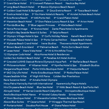
Πάργα
5* Grand Serai Hotel
5* Cronwell Platamon Resort
Nautica Bay Hotel
4* Long Beach Resort Hotel
4* Bianco Olympico Beach Resort
Παρνασσός
4* Golden Coast Hotel & Bungalows
5* Zeus Eretria Resort
4* Tosca Beach Hotel
4* Exotica Hotel & Spa
5* Ilio Mare Hotels & Resorts
4* Airotel Achaia Beach Hotel
4* Evia Riviera Resort
4* AKS Porto Heli
4* Grand Platon Hotel
Πάρος
4* Maranton Beach Hotel
5* Dion Palace Luxury Resort & Spa
4* Arion Hotel
4* Florida Blue Bay
5* Blue Lagoon Princess
4* Klelia Beach Hotel
Πάτμος
4* Xenia Poros Image
4* Kronos Hotel
Zante Plaza Hotel & Apartments
4* Dolphin Bay Seaside Resort & Suites
5* Selyria Resort
4* Olympic Village Hotel & Spa
5* Corfu Holiday Palace
Kanelli Beach Hotel
Πάτρα
4* Mouzaki Palace Hotel & Spa
5* Porto Carras Meliton
Siagas Beach Hotel
4* Alykanas Beach Grand Hotel
Irene Studios
Theoxenia Hotel Apartments
Παύλιανη
4* Brown Beach Evia Island
4* Palmariva Beach
Porto Zorro Beach Hotel
4* Lesse Hotel
Mare Vista Hotel
4* Mr & Mrs White Tinos
12 Olympian Gods Hotel
Akra Morea Hotel & Residences
Πειραιάς
Golden Sun Kokkoni Beach Hotel
4* Paradise Art Hotel Andros
4* Grecotel LUXME Oasis at Riviera Olympia & Aqua Park
4* Stefania Beach Resort
Πελοπόννησος
4* Philoxenia Hotel
4* Altamar Hotel
4* Nymfes Hotel & Spa
Elizabeth Studios
Margarona Royal Hotel
Porto Vitilo Boutique Hotel
4* Marpunta Resort
4* SAZ City Life Hotel
Porto Evia Boutique Hotel
5* Rodos Palace Hotel
Πήλιο
Muses SeaSide Villas
4* High Mill Paros
Golden Star Praxitelous
Favie Suzanne Hotel
4* Amalia Hotel Olympia
Πιερία
Moxy Patra Marina by Marriott International
Apanemia by Flegra Hotels
Mrs Chryssana Beach Hotel
Blue Sea Hotel
5* Nikki Beach Resort & Spa Porto Heli
Akroyali Hotel
4* Karras Grande Resort Zakynthos
Oniropetra Boutique Hotel
Πλαταμώνας
Aeolis Boutique Hotel Naxos
4* Airotel Galaxy Kavala
Sirines Hotel
4* Dioni Boutique Hotel
5* Alexandra Golden Thassos Boutique Hotel
Πλύτρα Λακωνίας
Above Blue Suites
4* Cezaria Hotel
5* Miraggio Thermal Spa Resort
4* Portaria Hotel
Douskos Port House
4* Diana Palace Hotel
4* Amalia Hotel Meteora
Egilion Hotel
ADG Luxurious Apartments