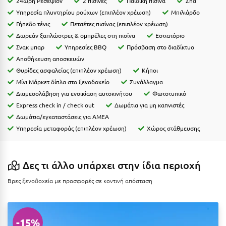
24ωρη Ρεσεψιόν
2 πισίνες
Παιδική πισίνα
Σπα
Ιωάννινα
Υπηρεσία πλυντηρίου ρούχων (επιπλέον χρέωση)
Μπιλιάρδο
Γήπεδο τένις
Πετσέτες πισίνας (επιπλέον χρέωση)
Κ
Δωρεάν ξαπλώστρες & ομπρέλες στη πισίνα
Εστιατόριο
Σνακ μπαρ
Υπηρεσίες BBQ
Πρόσβαση στο διαδίκτυο
Καβάλα
Αποθήκευση αποσκευών
Θυρίδες ασφαλείας (επιπλέον χρέωση)
Κήποι
Καλάβρυτα
Μίνι Μάρκετ δίπλα στο ξενοδοχείο
Συνάλλαγμα
Καλαμάτα
Διαμεσολάβηση για ενοικίαση αυτοκινήτου
Φωτοτυπικό
Express check in / check out
Δωμάτια για μη καπνιστές
Κάλαμος
Δωμάτια/εγκαταστάσεις για ΑΜΕΑ
Υπηρεσία μεταφοράς (επιπλέον χρέωση)
Χώρος στάθμευσης
Καλαμπάκα
Κάλυμνος
Δες τι άλλο υπάρχει στην ίδια περιοχή
Καμένα Βούρλα
Βρες ξενοδοχεία με προσφορές σε κοντινή απόσταση
Καρδάμαινα
Καρδαμύλη
-15%