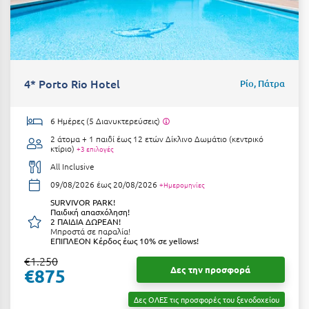
Κύμη Ευβοίας
Κυπαρισσία
Κύπρος
4* Porto Rio Hotel
Ρίο, Πάτρα
Κως
6 Ημέρες (5 Διανυκτερεύσεις)
Λ
2 άτομα + 1 παιδί έως 12 ετών
Δίκλινο Δωμάτιο (κεντρικό
κτίριο)
+3 επιλογές
Λαγκάδια
All Inclusive
Λακόπετρα Αχαΐας
09/08/2026 έως 20/08/2026
+Ημερομηνίες
SURVIVOR PARK!
Λακωνία
Παιδική απασχόληση!
2 ΠΑΙΔΙΑ ΔΩΡΕΑΝ!
Μπροστά σε παραλία!
Λασίθι
ΕΠΙΠΛΕΟΝ Κέρδος έως 10% σε yellows!
Λεπτοκαρυά
€1.250
Δες την προσφορά
€875
Λέσβος
Δες ΟΛΕΣ τις προσφορές του ξενοδοχείου