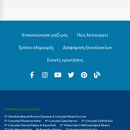
Ξυλόκαστρο
Ο
Επικοινώνησε μαζί μας
Πώς λειτουργεί
Ορεινή Αρκαδία
Τρόποι πληρωμής
Διαφήμιση ξενοδοχείων
Ορεινή Ναυπακτία
Συχνές ερωτήσεις
Π
Πάλαιρος
Παξοί
Παραλία Κατερίνης
Παραλία Λιτοχώρου
ΔΗΜΟΦΙΛΗ ΞΕΝΟΔΟΧΕΙΑ
5* Mandola Rosa at Riviera Olympia, A Grecotel Resort to Live
Παράλιο Άστρος
5* Grecotel Filoxenia Hotel
4* Grecotel Casa Marron
5* Grecotel LUXME Kos
4* Grecotel Marine Palace & Aqua Park
5* Mitsis Galini Wellness Spa & Resort
5* Valis Resort Hotel
4* Poseidon Palace
5* Montana Hotel & Spa