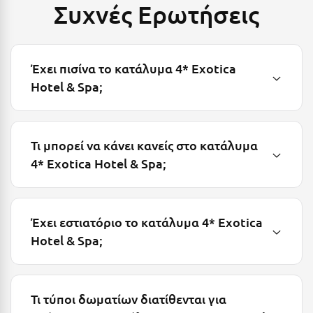
Συχνές Ερωτήσεις
Μεθώνη
Μεσολόγγι
Έχει πισίνα το κατάλυμα 4* Exotica
Μεσσηνία
Hotel & Spa;
Μετέωρα
Μέτσοβο
Τι μπορεί να κάνει κανείς στο κατάλυμα
Μήλος
4* Exotica Hotel & Spa;
Μονεμβασιά
Μουζάκι
Έχει εστιατόριο το κατάλυμα 4* Exotica
Μπαλί Κρήτης
Hotel & Spa;
Μπάνσκο
Μπούκα Μεσσηνίας
Τι τύποι δωματίων διατίθενται για
Μύκονος