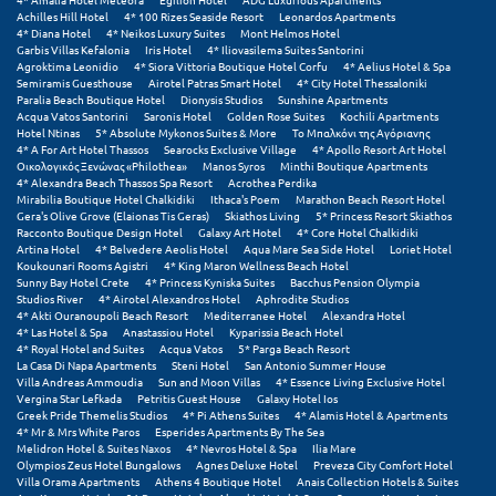
Πόρος
Achilles Hill Hotel
4* 100 Rizes Seaside Resort
Leonardos Apartments
4* Diana Hotel
4* Neikos Luxury Suites
Mont Helmos Hotel
Garbis Villas Kefalonia
Iris Hotel
4* Iliovasilema Suites Santorini
Πόρτο Χέλι
Agroktima Leonidio
4* Siora Vittoria Boutique Hotel Corfu
4* Aelius Hotel & Spa
Semiramis Guesthouse
Airotel Patras Smart Hotel
4* City Hotel Thessaloniki
Πρέβεζα
Paralia Beach Boutique Hotel
Dionysis Studios
Sunshine Apartments
Acqua Vatos Santorini
Saronis Hotel
Golden Rose Suites
Kochili Apartments
Hotel Ntinas
5* Absolute Mykonos Suites & More
Το Μπαλκόνι της Αγόριανης
Πύλος
4* A For Art Hotel Thassos
Searocks Exclusive Village
4* Apollo Resort Art Hotel
Οικολογικός Ξενώνας «Philothea»
Manos Syros
Minthi Boutique Apartments
Πύργος
4* Alexandra Beach Thassos Spa Resort
Acrothea Perdika
Mirabilia Boutique Hotel Chalkidiki
Ithaca's Poem
Marathon Beach Resort Hotel
Gera's Olive Grove (Elaionas Tis Geras)
Skiathos Living
5* Princess Resort Skiathos
Ρ
Racconto Boutique Design Hotel
Galaxy Art Hotel
4* Core Hotel Chalkidiki
Artina Hotel
4* Belvedere Aeolis Hotel
Aqua Mare Sea Side Hotel
Loriet Hotel
Koukounari Rooms Agistri
4* King Maron Wellness Beach Hotel
Ρέθυμνο
Sunny Bay Hotel Crete
4* Princess Kyniska Suites
Bacchus Pension Olympia
Studios River
4* Airotel Alexandros Hotel
Aphrodite Studios
4* Akti Ouranoupoli Beach Resort
Mediterranee Hotel
Alexandra Hotel
Ρίο
4* Las Hotel & Spa
Anastassiou Hotel
Kyparissia Beach Hotel
4* Royal Hotel and Suites
Acqua Vatos
5* Parga Beach Resort
Ρόδος
La Casa Di Napa Apartments
Steni Hotel
San Antonio Summer House
Villa Andreas Ammoudia
Sun and Moon Villas
4* Essence Living Exclusive Hotel
Vergina Star Lefkada
Petritis Guest House
Galaxy Hotel Ios
Greek Pride Themelis Studios
4* Pi Athens Suites
4* Alamis Hotel & Apartments
Σ
4* Mr & Mrs White Paros
Esperides Apartments By The Sea
Melidron Hotel & Suites Naxos
4* Nevros Hotel & Spa
Ilia Mare
Σαλαμίνα
Olympios Zeus Hotel Bungalows
Agnes Deluxe Hotel
Preveza City Comfort Hotel
Villa Orama Apartments
Athens 4 Boutique Hotel
Anais Collection Hotels & Suites