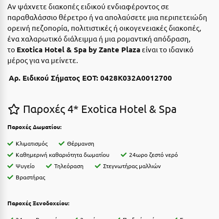
Η
Αν ψάχνετε διακοπές ειδικού ενδιαφέροντος σε
παραθαλάσσιο θέρετρο ή να απολαύσετε μια περιπετειώδη
Ηλεία
ορεινή πεζοπορία, πολιτιστικές ή οικογενειακές διακοπές,
ένα χαλαρωτικό διάλειμμα ή μια ρομαντική απόδραση,
Ηράκλειο
το
Exotica Hotel & Spa by Zante Plaza
είναι το ιδανικό
μέρος για να μείνετε.
Θ
Αρ. Ειδικού Σήματος ΕΟΤ: 0428Κ032Α0012700
Θάσος
Παροχές 4* Exotica Hotel & Spa
Θεσσαλονίκη
Παροχές
Δωματίου
:
Ι
Κλιματισμός
Θέρμανση
Ιεράπετρα
Καθημερινή καθαριότητα δωματίου
24ωρο ζεστό νερό
Ψυγείο
Τηλεόραση
Στεγνωτήρας μαλλιών
Ιθάκη
Βραστήρας
Ικαρία
Παροχές Ξενοδοχείου:
Ίος