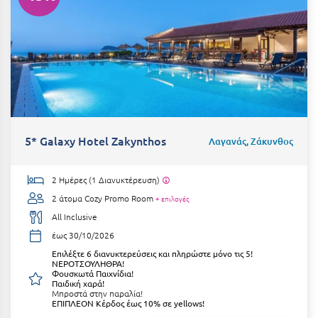
Καρδίτσα
Κάρπαθος
Καρπενήσι
Κάρυστος
Κάσος
Κασσάνδρα
5* Galaxy Hotel Zakynthos
Λαγανάς, Ζάκυνθος
Καστοριά
2 Ημέρες (1 Διανυκτέρευση)
Κατερίνη
2 άτομα
Cozy Promo Room
+ επιλογές
All Inclusive
Κέα - Τζιά
έως 30/10/2026
Κερατέα
Επιλέξτε 6 διανυκτερεύσεις και πληρώστε μόνο τις 5!
ΝΕΡΟΤΣΟΥΛΗΘΡΑ!
Κέρκυρα
Φουσκωτά Παιχνίδια!
Παιδική χαρά!
Μπροστά στην παραλία!
Κεφαλονιά
ΕΠΙΠΛΕΟΝ Κέρδος έως 10% σε yellows!