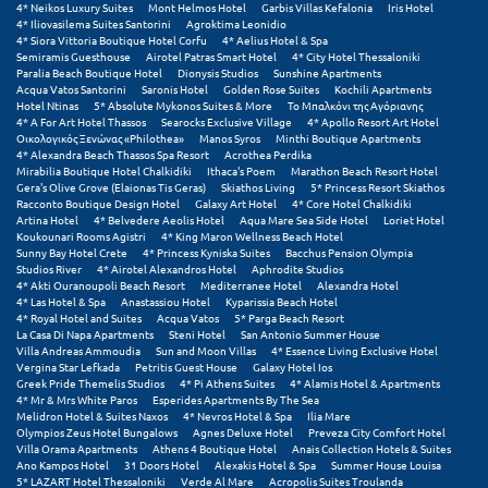
4* Neikos Luxury Suites
Mont Helmos Hotel
Garbis Villas Kefalonia
Iris Hotel
4* Iliovasilema Suites Santorini
Agroktima Leonidio
4* Siora Vittoria Boutique Hotel Corfu
4* Aelius Hotel & Spa
Semiramis Guesthouse
Airotel Patras Smart Hotel
4* City Hotel Thessaloniki
Paralia Beach Boutique Hotel
Dionysis Studios
Sunshine Apartments
Acqua Vatos Santorini
Saronis Hotel
Golden Rose Suites
Kochili Apartments
Hotel Ntinas
5* Absolute Mykonos Suites & More
Το Μπαλκόνι της Αγόριανης
4* A For Art Hotel Thassos
Searocks Exclusive Village
4* Apollo Resort Art Hotel
Οικολογικός Ξενώνας «Philothea»
Manos Syros
Minthi Boutique Apartments
4* Alexandra Beach Thassos Spa Resort
Acrothea Perdika
Mirabilia Boutique Hotel Chalkidiki
Ithaca's Poem
Marathon Beach Resort Hotel
Gera's Olive Grove (Elaionas Tis Geras)
Skiathos Living
5* Princess Resort Skiathos
Racconto Boutique Design Hotel
Galaxy Art Hotel
4* Core Hotel Chalkidiki
Artina Hotel
4* Belvedere Aeolis Hotel
Aqua Mare Sea Side Hotel
Loriet Hotel
Koukounari Rooms Agistri
4* King Maron Wellness Beach Hotel
Sunny Bay Hotel Crete
4* Princess Kyniska Suites
Bacchus Pension Olympia
Studios River
4* Airotel Alexandros Hotel
Aphrodite Studios
4* Akti Ouranoupoli Beach Resort
Mediterranee Hotel
Alexandra Hotel
4* Las Hotel & Spa
Anastassiou Hotel
Kyparissia Beach Hotel
4* Royal Hotel and Suites
Acqua Vatos
5* Parga Beach Resort
La Casa Di Napa Apartments
Steni Hotel
San Antonio Summer House
Villa Andreas Ammoudia
Sun and Moon Villas
4* Essence Living Exclusive Hotel
Vergina Star Lefkada
Petritis Guest House
Galaxy Hotel Ios
Greek Pride Themelis Studios
4* Pi Athens Suites
4* Alamis Hotel & Apartments
4* Mr & Mrs White Paros
Esperides Apartments By The Sea
Melidron Hotel & Suites Naxos
4* Nevros Hotel & Spa
Ilia Mare
Olympios Zeus Hotel Bungalows
Agnes Deluxe Hotel
Preveza City Comfort Hotel
Villa Orama Apartments
Athens 4 Boutique Hotel
Anais Collection Hotels & Suites
Ano Kampos Hotel
31 Doors Hotel
Alexakis Hotel & Spa
Summer House Louisa
5* LAZART Hotel Thessaloniki
Verde Al Mare
Acropolis Suites Troulanda