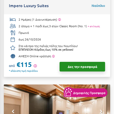
Suites
Βόλος
Impero Luxury Suites
Ναύπλιο
Βραχάτι Κορινθίας
2 Ημέρες (1 Διανυκτέρευση)
Βυτίνα
Δες όλες τις προσφορές
2 άτομα + 1 παιδί έως 3 ετών
Classic Room (No. 1)
+ επιλογές
Πρωινό
Γ
Δες όλα τα πακέτα διακοπών
έως 26/10/2026
Γαλαξiδι
Στο κέντρο της παλιάς πόλης του Ναυπλίου!
ΕΠΙΠΛΕΟΝ Κέρδος έως 10% σε yellows!
Γλυφάδα
ΑΜΕΣΗ Online κράτηση
€115
Γρεβενά
από
Δες την προσφορά
* ελάχιστη τιμή περιόδου
Γύθειο
Δ
Δελφοί
Διακοπτό