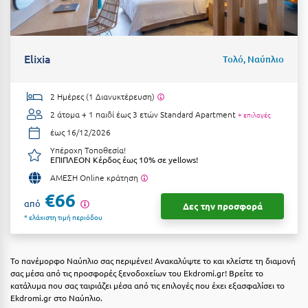
Elixia
Τολό, Ναύπλιο
2 Ημέρες (1 Διανυκτέρευση)
2 άτομα + 1 παιδί έως 3 ετών
Standard Apartment
+ επιλογές
έως 16/12/2026
Υπέροχη Τοποθεσία!
ΕΠΙΠΛΕΟΝ Κέρδος έως 10% σε yellows!
ΑΜΕΣΗ Online κράτηση
€66
από
Δες την προσφορά
* ελάχιστη τιμή περιόδου
Το πανέμορφο Ναύπλιο σας περιμένει! Ανακαλύψτε το και κλείστε τη διαμονή
σας μέσα από τις προσφορές ξενοδοχείων του Ekdromi.gr! Βρείτε το
κατάλυμα που σας ταιριάζει μέσα από τις επιλογές που έχει εξασφαλίσει το
Ekdromi.gr στο Ναύπλιο.