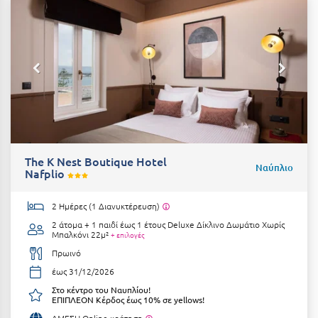
Μεθώνη
Μεσολόγγι
Μεσσηνία
Μετέωρα
Μέτσοβο
Μήλος
The K Nest Boutique Hotel
Ναύπλιο
Nafplio
Μονεμβασιά
2 Ημέρες (1 Διανυκτέρευση)
Μουζάκι
2 άτομα + 1 παιδί έως 1 έτους
Deluxe Δίκλινο Δωμάτιο Χωρίς
Μπαλκόνι 22μ²
+ επιλογές
Μπαλί Κρήτης
Πρωινό
Μπάνσκο
έως 31/12/2026
Μπούκα Μεσσηνίας
Στο κέντρο του Ναυπλίου!
ΕΠΙΠΛΕΟΝ Κέρδος έως 10% σε yellows!
Μύκονος
ΑΜΕΣΗ Online κράτηση