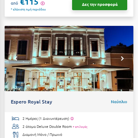
€115
από
Δες την προσφορά
Σούνιο
* ελάχιστη τιμή περιόδου
Σπάρτη
Σπέτσες
Σποράδες
Σύβοτα
Σύμη
Σύρος
Σχοινούσα
Espero Royal Stay
Ναύπλιο
Τ
Τζουμέρκα
2 Ημέρες (1 Διανυκτέρευση)
2 άτομα
Deluxe Double Room
+ επιλογές
Τήνος
Διαμονή Μόνο / Πρωινό