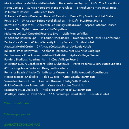
Mrs Armelina by Mr&Mrs White Hotels
Hotel Ariadne Skyros
4* On The Rocks Hotel
Naxos Cottage
Sunrise Paros by Mr and Mrs White
5* Rethymno Mare Royal Hotel
4* Orpheas Resort
Porfi Beach Hotel
5* Lesante Classic – Preferred Hotels & Resorts
Menta City Boutique Hotel Crete
Polis 1907
5* Aegean Suites Hotel Skiathos
4* Dafni Plus Hotel Pieria
Karras Livin Zakynthos
Apricot & Sea Luxury Villas Naxos
Aspros Potamos Houses
Summer Bed Nydri
Anemelia Villa Zakynthos
Mykonos Lolita, A Grecotel Resort to Live
Little Venice Villas
4* Sofianna Resort & Spa
4* Louis Althea Beach
Dolphin Resort Hotel & Conference
Zante Vista Villas
4* Aqua Serenity Luxury Suites
Dimitra Hotel
Anastasia Hotel Crete
5* Amada Colossos Resort by Louis Hotels
Ink Hotel Phos Rethymno
Abelonas Retreat Sunset & Sunrise Lodgings
Belohorizonte Fine Accommodation Chalkidiki
Aphea Village Chania
Pandora Studios & Apartments
4* Zeus Village Resort
5* Avaton Luxury Beach Resort Relais & Chateaux
Porto Vecchio Luxury Suites Spetses
4* The King Jason Protaras – Designed for adults
Romanos Beach Villas by Xenia Resorts Messenia
Sofia Areopolis Guesthouse
Nereides Hotel Chalkidiki
Taki's Guests
Kastri Beach Apartments
Voreades Studios Tinos
Gennadi Dreams Holiday Villa Rhodes
4* Lila Guesthouse Ermoupoli
Kassandra Studios Chalkidiki
Kassandra Villas Chalkidiki
Melidron Stylish Hotel & Apartments
4* Alleys Boutique Hotel & Spa
5* Albatros Spa Resort Hotel
Niriides Hotel
Όλα τα ξενοδοχεία
Όλοι οι προορισμοί
ΔΙΑΒΑΣΤΕ ΣΤΟ BLOG ΜΑΣ