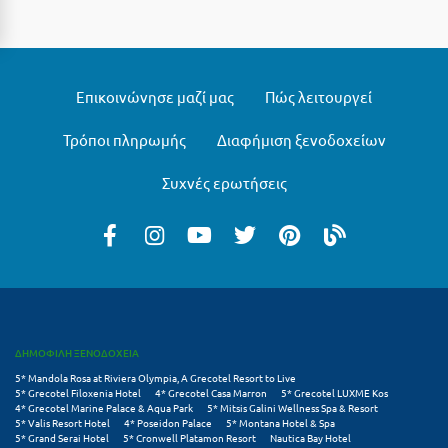
Επικοινώνησε μαζί μας
Πώς λειτουργεί
Τρόποι πληρωμής
Διαφήμιση ξενοδοχείων
Συχνές ερωτήσεις
ΔΗΜΟΦΙΛΗ ΞΕΝΟΔΟΧΕΙΑ
5* Mandola Rosa at Riviera Olympia, A Grecotel Resort to Live
5* Grecotel Filoxenia Hotel
4* Grecotel Casa Marron
5* Grecotel LUXME Kos
4* Grecotel Marine Palace & Aqua Park
5* Mitsis Galini Wellness Spa & Resort
5* Valis Resort Hotel
4* Poseidon Palace
5* Montana Hotel & Spa
5* Grand Serai Hotel
5* Cronwell Platamon Resort
Nautica Bay Hotel