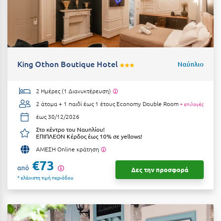
Ε
Ελάτη Αρκαδίας
Ελληνικό Αρκαδίας
Ελούντα Κρήτης
King Othon Boutique Hotel
Ναύπλιο
Ερέτρια
2 Ημέρες (1 Διανυκτέρευση)
Ερμιόνη
2 άτομα + 1 παιδί έως 1 έτους
Economy Double Room
+ επιλογές
έως 30/12/2026
Εύβοια
Στο κέντρο του Ναυπλίου!
ΕΠΙΠΛΕΟΝ Κέρδος έως 10% σε yellows!
Ευρυτανία
ΑΜΕΣΗ Online κράτηση
Ζ
€73
από
Δες την προσφορά
* ελάχιστη τιμή περιόδου
Ζαγοροχώρια
Ζάκυνθος