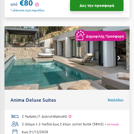
€80
από
Ιωάννινα
Δες την προσφορά
* ελάχιστη τιμή περιόδου
Κ
Καβάλα
Καλάβρυτα
Καλαμάτα
Κάλαμος
Καλαμπάκα
Κάλυμνος
Anima Deluxe Suites
Ναύπλιο
Καμένα Βούρλα
Καρδάμαινα
2 Ημέρες (1 Διανυκτέρευση)
Καρδαμύλη
2 άτομα + 2 παιδιά έως 2 ετών
Junior Suite (38m2)
+ επιλογές
έως 31/12/2026