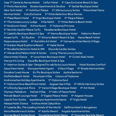
Casa 77 Zante by Karras Hotels
Gefyri Hotel
5* Cayo Exclusive Resort & Spa
5* Porto Kea Suites
Stratos Apartments & Studios
4* SanSal Boutique Hotel
New York Hotel
4* Achillion Palace
5* Athina Luxury Suites
Polos Hotel Paros
Hermes Hotel
Gizis Exclusive
5* Mitsis Selection Blue Domes
5* Plaza Resort Hotel
4* Argo Boutique Hotel
4* Flegra Palace
4* Thermesea Luxury Lodge
Villa Nefeli
5* Mitsis Ramira Beach Hotel
5* Koukoumi Hotel
Artina Nuovo
5* Mykonos Princess
5* Sentido Apollo Palace Corfu
Paraskevas Boutique Hotel
5* Castello Boutique Resort & Spa
4* Harma Boutique Hotel
Makis Inn Resort
Anasa Corfu
Eri Studios
5* Almyros Beach Resort & Spa
Naxos Beach Hotel
Hippocampus Hotel
4* Kos Aktis Art Hotel
4* Canvas by Mitsis Family Village
5* Kresten Royal Euphoria Resort
4* Aplai Dome
4* Rocabella Santorini Hotel & SPA
Elounda Garden Suites
5* Alexandros Palace Hotel & Suites
Living Theros Luxury Suites
Alexis Hotel Chania
4* Lena Mare Boutique Hotel
4* Civitel Akali Hotel
Mariya Art Living
Aqua Blu Boutique Hotel & Spa
5* Asterion Suites & Spa - Designed for adults by Louis Hotels
Hotel Kontes Comfort
Aqua Mare Hotel
Dionysos Hotel Agistri
Villea Village
4* Strada Marina Hotel
Douskos Guest House
En Plo Boutique Suites
Apikia Santorini
Molfetta Beach Hotel
Penelope Villas
Colours of Mykonos
Andromaches Holiday Apartments
5* Mykonos Soul
5* Mykonos Dove Beachfront Hotel
Aegean Sea Villas
4* White Harmony Suites
4* Lithos by Spyros & Flora
5* Varos Village Boutique Hotel
4* Art Hotel
Olympic Palladium
Melissi Villas
4* Astir of Naxos Hotel
Petradi Beach Lounge Hotel
5* Eagles Palace Hotel
4* Aegean Houses
Casa Di Fiori Suites
Ippokampos Apartments Naxos
4* Vigla Hotel
Halepa Hotel Chania
Iniohos Hotel Zakynthos
5* Lesante Blu, The Leading Hotels of the World
Delfinia Hotel & Bungalows
Xenia Residences & Suites
4* Apollo Resort
Angela Apartments Kos
Sunrise Beach Suites Syros
Iliovasilema Hotel Naxos
4* Dionysos Sea Side Resort