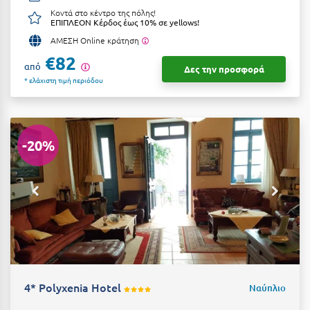
Καρδίτσα
Κοντά στο κέντρο της πόλης!
ΕΠΙΠΛΕΟΝ Κέρδος έως 10% σε yellows!
Κάρπαθος
ΑΜΕΣΗ Online κράτηση
Καρπενήσι
€82
από
Δες την προσφορά
* ελάχιστη τιμή περιόδου
Κάρυστος
Κάσος
Κασσάνδρα
-20%
Καστοριά
Κατερίνη
Κέα - Τζιά
Κερατέα
Κέρκυρα
4* Polyxenia Hotel
Ναύπλιο
Κεφαλονιά