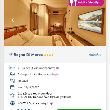
Σαμοθράκη
Σάμος
Σαντορίνη
Σέριφος
Σέρρες
Σιθωνία
4* Regno Di Morea
Ναύπλιο
Σίκινος
Σίφνος
2 Ημέρες (1 Διανυκτέρευση)
2 άτομα
Junior Room
+ επιλογές
Σκαφιδιά Ηλείας
Πρωινό
Σκιάθος
έως 31/12/2026
Στο κέντρο του Ναυπλίου!
Σκόπελος
ΕΠΙΠΛΕΟΝ Κέρδος έως 10% σε yellows!
ΑΜΕΣΗ Online κράτηση
Σκύρος