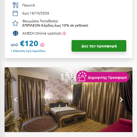
Πρωινό
Ξυλόκαστρο
έως 16/10/2026
Θαυμάσια Τοποθεσία!
ΕΠΙΠΛΕΟΝ Κέρδος έως 10% σε yellows!
Ο
ΑΜΕΣΗ Online κράτηση
Ορεινή Αρκαδία
€120
από
Δες την προσφορά
* ελάχιστη τιμή περιόδου
Ορεινή Ναυπακτία
Π
Πάλαιρος
Παξοί
Παραλία Κατερίνης
Παραλία Λιτοχώρου
Παράλιο Άστρος