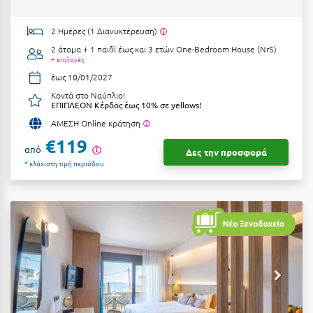
Φοινικούντα
2 Ημέρες (1 Διανυκτέρευση)
Χ
2 άτομα + 1 παιδί έως και 3 ετών
One-Bedroom House (Nr5)
+ επιλογές
Χαλκίδα
έως 10/01/2027
Χαλκιδική
Κοντά στο Ναύπλιο!
ΕΠΙΠΛΕΟΝ Κέρδος έως 10% σε yellows!
Χανιά
ΑΜΕΣΗ Online κράτηση
€119
Χερσόνησος
από
Δες την προσφορά
* ελάχιστη τιμή περιόδου
Χερσόνησος Άθως
Χίος
Χράνοι Μεσσηνίας
Ψ
Ψαθόπυργος