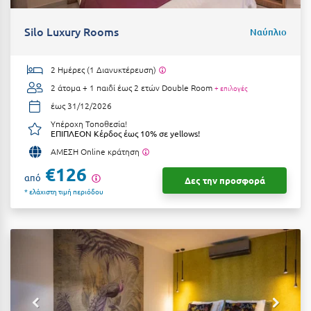
Κύμη Ευβοίας
Silo Luxury Rooms
Ναύπλιο
Κυπαρισσία
Κύπρος
2 Ημέρες (1 Διανυκτέρευση)
2 άτομα + 1 παιδί έως 2 ετών
Double Room
+ επιλογές
Κως
έως 31/12/2026
Υπέροχη Τοποθεσία!
Λ
ΕΠΙΠΛΕΟΝ Κέρδος έως 10% σε yellows!
ΑΜΕΣΗ Online κράτηση
Λαγκάδια
€126
από
Δες την προσφορά
Λακόπετρα Αχαΐας
* ελάχιστη τιμή περιόδου
Λακωνία
Λασίθι
Λεπτοκαρυά
Λέσβος