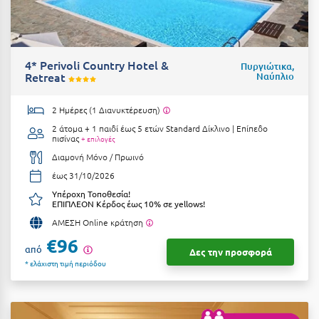
Πόρος
Πόρτο Χέλι
Πρέβεζα
4* Perivoli Country Hotel &
Πυργιώτικα,
Retreat
Ναύπλιο
Πύλος
2 Ημέρες (1 Διανυκτέρευση)
Πύργος
2 άτομα + 1 παιδί έως 5 ετών
Standard Δίκλινο | Επίπεδο
πισίνας
+ επιλογές
Ρ
Διαμονή Μόνο / Πρωινό
έως 31/10/2026
Ρέθυμνο
Υπέροχη Τοποθεσία!
ΕΠΙΠΛΕΟΝ Κέρδος έως 10% σε yellows!
Ρίο
ΑΜΕΣΗ Online κράτηση
Ρόδος
€96
από
Δες την προσφορά
* ελάχιστη τιμή περιόδου
Σ
Σαλαμίνα