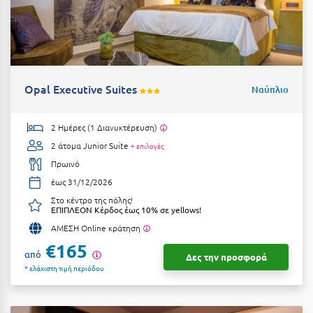
Λευκάδα
Λήμνος
Λίμνη Πλαστήρα
Λιτόχωρο
Opal Executive Suites
Ναύπλιο
Λουτρά Πόζαρ
2 Ημέρες (1 Διανυκτέρευση)
Λουτρά Υπάτης
2 άτομα
Junior Suite
+ επιλογές
Λουτράκι
Πρωινό
έως 31/12/2026
Λούτσα
Στο κέντρο της πόλης!
ΕΠΙΠΛΕΟΝ Κέρδος έως 10% σε yellows!
Μ
ΑΜΕΣΗ Online κράτηση
€165
Μάνη
από
Δες την προσφορά
* ελάχιστη τιμή περιόδου
Μαραθώνας Αττικής
Μαρώνεια