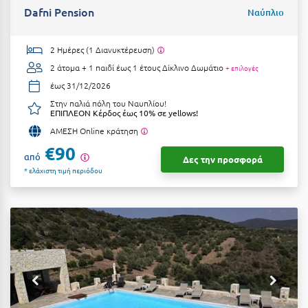
Πάργα
Dafni Pension
Ναύπλιο
Παρνασσός
2 Ημέρες (1 Διανυκτέρευση)
Πάρος
2 άτομα + 1 παιδί έως 1 έτους
Δίκλινο Δωμάτιο
+ επιλογές
Πάτμος
έως 31/12/2026
Στην παλιά πόλη του Ναυπλίου!
Πάτρα
ΕΠΙΠΛΕΟΝ Κέρδος έως 10% σε yellows!
ΑΜΕΣΗ Online κράτηση
Παύλιανη
€90
από
Πειραιάς
Δες την προσφορά
* ελάχιστη τιμή περιόδου
Πελοπόννησος
Πήλιο
Πιερία
Πλαταμώνας
Πλύτρα Λακωνίας