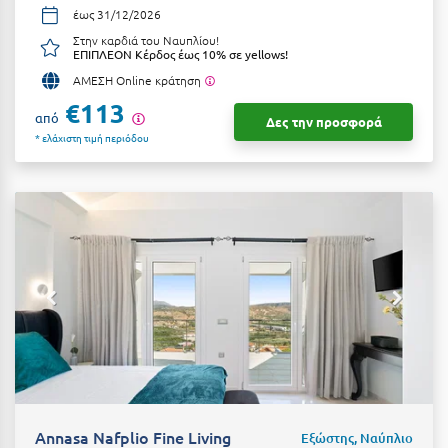
Τολό
έως 31/12/2026
Στην καρδιά του Ναυπλίου!
Τριζόνια Φωκίδος
ΕΠΙΠΛΕΟΝ Κέρδος έως 10% σε yellows!
Τρίκαλα
ΑΜΕΣΗ Online κράτηση
€113
από
Τρίκαλα Κορινθίας
Δες την προσφορά
* ελάχιστη τιμή περιόδου
Τρίπολη
Τυρός
Υ
Ύδρα
Φ
Φιλιατρά Μεσσηνίας
Φλώρινα
Annasa Nafplio Fine Living
Εξώστης, Ναύπλιο