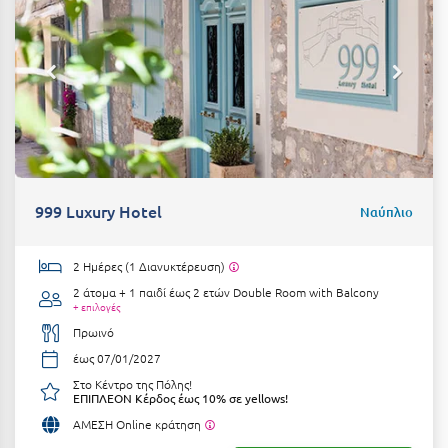
Η
Ηλεία
Ηράκλειο
Θ
Θάσος
999 Luxury Hotel
Ναύπλιο
Θεσσαλονίκη
2 Ημέρες (1 Διανυκτέρευση)
Ι
2 άτομα + 1 παιδί έως 2 ετών
Double Room with Balcony
+ επιλογές
Ιεράπετρα
Πρωινό
Ιθάκη
έως 07/01/2027
Στο Κέντρο της Πόλης!
Ικαρία
ΕΠΙΠΛΕΟΝ Κέρδος έως 10% σε yellows!
ΑΜΕΣΗ Online κράτηση
Ίος