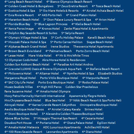
4* Long Beach Resort Hotel
4* Bianco Olympico Beach Resort
4* Golden Coast Hotel & Bungalows
5* Zeus Eretria Resort
4* Tosca Beach Hotel
4* Exotica Hotel & Spa
5* Ilio Mare Hotels & Resorts
4* Airotel Achaia Beach Hotel
4* Evia Riviera Resort
4* AKS Porto Heli
4* Grand Platon Hotel
4* Maranton Beach Hotel
5* Dion Palace Luxury Resort & Spa
4* Arion Hotel
4* Florida Blue Bay
5* Blue Lagoon Princess
4* Klelia Beach Hotel
4* Xenia Poros Image
4* Kronos Hotel
Zante Plaza Hotel & Apartments
4* Dolphin Bay Seaside Resort & Suites
5* Selyria Resort
4* Olympic Village Hotel & Spa
5* Corfu Holiday Palace
Kanelli Beach Hotel
4* Mouzaki Palace Hotel & Spa
5* Porto Carras Meliton
Siagas Beach Hotel
4* Alykanas Beach Grand Hotel
Irene Studios
Theoxenia Hotel Apartments
4* Brown Beach Evia Island
4* Palmariva Beach
Porto Zorro Beach Hotel
4* Lesse Hotel
Mare Vista Hotel
4* Mr & Mrs White Tinos
12 Olympian Gods Hotel
Akra Morea Hotel & Residences
Golden Sun Kokkoni Beach Hotel
4* Paradise Art Hotel Andros
4* Grecotel LUXME Oasis at Riviera Olympia & Aqua Park
4* Stefania Beach Resort
4* Philoxenia Hotel
4* Altamar Hotel
4* Nymfes Hotel & Spa
Elizabeth Studios
Margarona Royal Hotel
Porto Vitilo Boutique Hotel
4* Marpunta Resort
4* SAZ City Life Hotel
Porto Evia Boutique Hotel
5* Rodos Palace Hotel
Muses SeaSide Villas
4* High Mill Paros
Golden Star Praxitelous
Favie Suzanne Hotel
4* Amalia Hotel Olympia
Moxy Patra Marina by Marriott International
Apanemia by Flegra Hotels
Mrs Chryssana Beach Hotel
Blue Sea Hotel
5* Nikki Beach Resort & Spa Porto Heli
Akroyali Hotel
4* Karras Grande Resort Zakynthos
Oniropetra Boutique Hotel
Aeolis Boutique Hotel Naxos
4* Airotel Galaxy Kavala
Sirines Hotel
4* Dioni Boutique Hotel
5* Alexandra Golden Thassos Boutique Hotel
Above Blue Suites
5* Miraggio Thermal Spa Resort
4* Cezaria Hotel
Douskos Port House
4* Portaria Hotel
4* Diana Palace Hotel
Egilion Hotel
4* Amalia Hotel Meteora
ADG Luxurious Apartments
Achilles Hill Hotel
4* 100 Rizes Seaside Resort
Leonardos Apartments
4* Diana Hotel