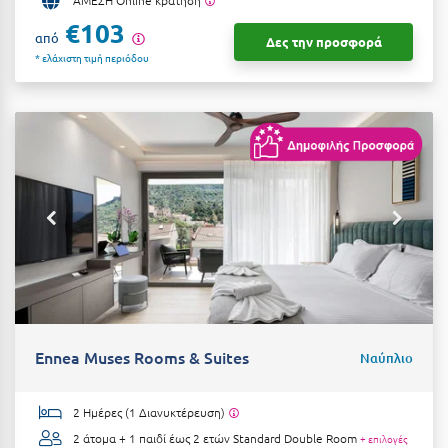
€103
Μυστράς
από
Δες την προσφορά
* ελάχιστη τιμή περιόδου
Μυτιλήνη
Ν
Νάξος
Νάουσα
Ναυπακτία
Ναύπλιο
Νέα Μάκρη
Νέα Στύρα Εύβοιας
Ennea Muses Rooms & Suites
Ναύπλιο
Νέοι Πόροι Πιερίας
2 Ημέρες (1 Διανυκτέρευση)
2 άτομα + 1 παιδί έως 2 ετών
Standard Double Room
+ επιλογές
Ξ