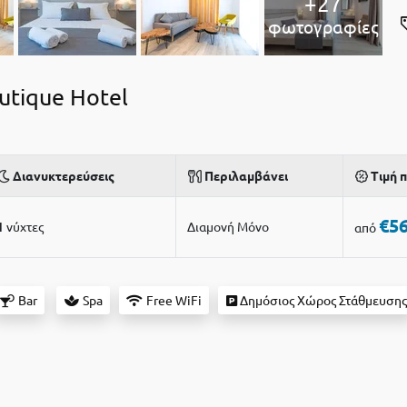
+27
φωτογραφίες
utique Hotel
Διανυκτερεύσεις
Περιλαμβάνει
Τιμή
€5
1
νύχτες
Διαμονή Μόνο
από
Bar
Spa
Free WiFi
Δημόσιος Χώρος Στάθμευση