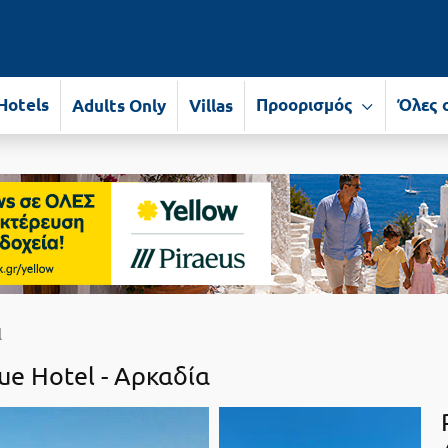
Hotels
Προορισμός
Όλες 
Adults Only
Villas
l
ue Hotel -
Αρκαδία