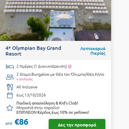
4* Olympian Bay Grand
Λεπτοκαρυά
4
Resort
Πιερίας
2 Ημέρες (1 Διανυκτέρευση)
2 άτομα
Bungalow με Θέα τον Όλυμπο/Θέα Κήπο
+ επιλογές
All Inclusive
έως 13/10/2026
Παιδική απασχόληση & Kid's Club!
Μπροστά στην παραλία!
ΕΠΙΠΛΕΟΝ Κέρδος έως 10% σε yellows!
€86
από
Δες την προσφορά
α