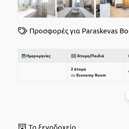
Προσφορές για Paraskevas Bo
Ημερομηνίες
Άτομα/Παιδιά
2 άτομα
σε
Economy Room
To ξενοδοχείο