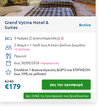
Grand Vytina Hotel &
S
Βυτίνα
Suites
3 Ημέρες (2 Διανυκτερεύσεις)
2 άτομα + 1 παιδί έως 6 ετών
Δίκλινο Δωμάτιο
+2 επιλογές
Πρωινό
έως 30/09/2026
+Ημερομηνίες
Επιπλέον 1 Διανυκτέρευση ΔΩΡΟ και ΕΠΙΠΛΕΟΝ
έως 10% σε yellows!
€240
€
€179
Δες την προσφορά
Δες ΟΛΕΣ τις προσφορές του ξενοδοχείου