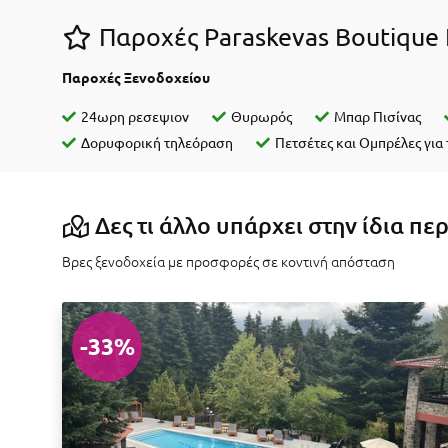
Παροχές Paraskevas Boutique 
Παροχές Ξενοδοχείου
24ωρη ρεσεψιον
Θυρωρός
Μπαρ Πισίνας
Δορυφορική τηλεόραση
Πετσέτες και Ομπρέλες για 
Δες τι άλλο υπάρχει στην ίδια πε
Βρες ξενοδοχεία με προσφορές σε κοντινή απόσταση
-33%