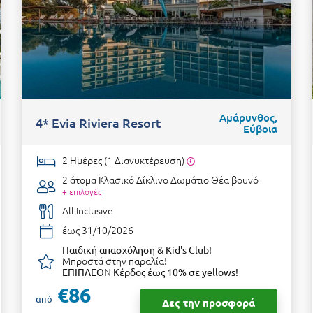
Αμάρυνθος,
4* Evia Riviera Resort
Εύβοια
2 Ημέρες (1 Διανυκτέρευση)
2 άτομα
Κλασικό Δίκλινο Δωμάτιο Θέα βουνό
+ επιλογές
All Inclusive
έως 31/10/2026
Παιδική απασχόληση & Kid's Club!
Μπροστά στην παραλία!
ΕΠΙΠΛΕΟΝ Κέρδος έως 10% σε yellows!
€86
από
Δες την προσφορά