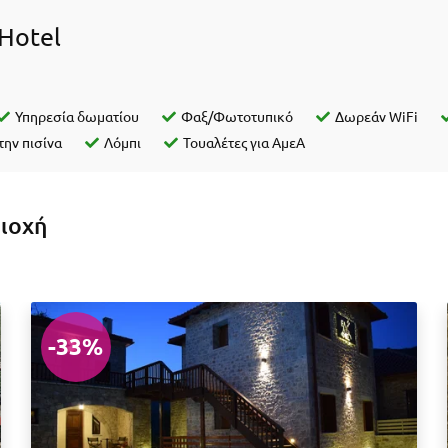
Hotel
Υπηρεσία δωματίου
Φαξ/Φωτοτυπικό
Δωρεάν WiFi
την πισίνα
Λόμπι
Τουαλέτες για ΑμεΑ
ριοχή
-33%