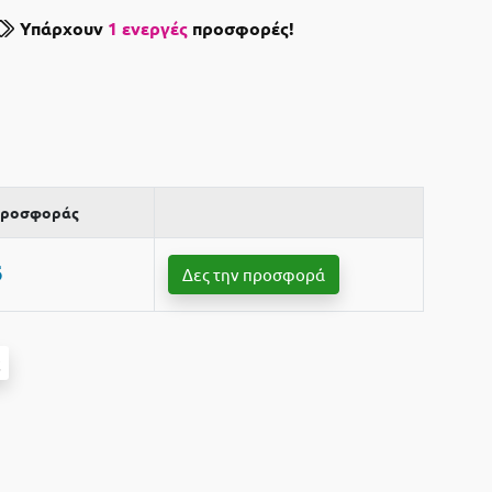
Υπάρχουν
1 ενεργές
προσφορές!
 προσφοράς
6
Δες την προσφορά
ς