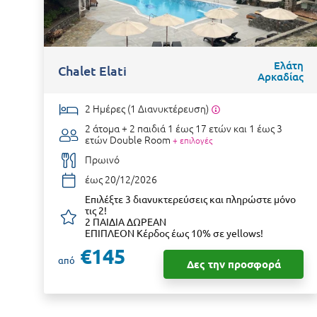
Ελάτη
Chalet Elati
Αρκαδίας
2 Ημέρες (1 Διανυκτέρευση)
2 άτομα + 2 παιδιά 1 έως 17 ετών και 1 έως 3
ετών
Double Room
+ επιλογές
Πρωινό
έως 20/12/2026
Επιλέξτε 3 διανυκτερεύσεις και πληρώστε μόνο
τις 2!
2 ΠΑΙΔΙΑ ΔΩΡΕΑΝ
ΕΠΙΠΛΕΟΝ Κέρδος έως 10% σε yellows!
€145
από
Δες την προσφορά