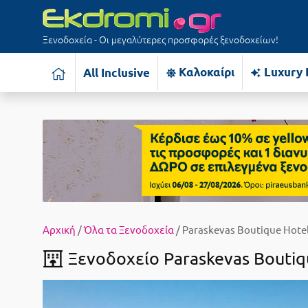
Ξενοδοχεία - Οι μεγαλύτερες προσφορές ξενοδοχείων!
Καλοκαίρι
Luxury 
All Inclusive
Αρχική
/
Όλα τα Ξενοδοχεία
/ Paraskevas Boutique Hote
Ξενοδοχείο Paraskevas Boutiq