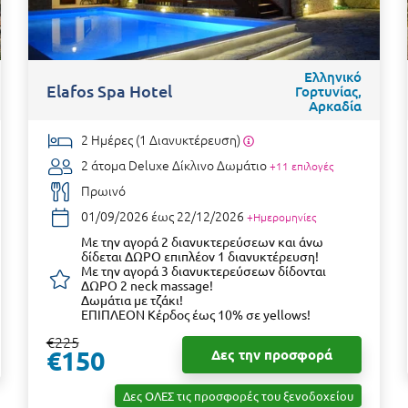
Ελληνικό
Elafos Spa Hotel
Γορτυνίας,
Αρκαδία
2 Ημέρες (1 Διανυκτέρευση)
2 άτομα
Deluxe Δίκλινο Δωμάτιο
+11 επιλογές
Πρωινό
01/09/2026 έως 22/12/2026
+Ημερομηνίες
Με την αγορά 2 διανυκτερεύσεων και άνω
δίδεται ΔΩΡΟ επιπλέον 1 διανυκτέρευση!
Με την αγορά 3 διανυκτερεύσεων δίδονται
ΔΩΡΟ 2 neck massage!
Δωμάτια με τζάκι!
ΕΠΙΠΛΕΟΝ Κέρδος έως 10% σε yellows!
€225
€150
Δες την προσφορά
Δες ΟΛΕΣ τις προσφορές του ξενοδοχείου