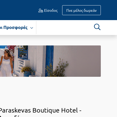
Είσοδος
Γίνε μέλος δωρεάν
οι Προσφορές
Paraskevas Boutique Hotel -