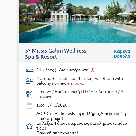
5* Mitsis Galini Wellness
Καμένα
Spa & Resort
Βούρλα
2 Ημέρες (1 Διανυκτέρευση)
2 άτομα + 1 παιδί έως 1 έτους
Twin Room with
balcony no view
+ επιλογές
Πρωινό / Ημιδιατροφή / Πλήρης Διατροφή / All
Inclusive
έως 18/10/2026
ΔΩΡΟ το All Inclusive ή η Πλήρης Διατροφή ή η
Ημιδιατροφή!
Επιλέξτε 4 διανυκτερεύσεις και πληρώστε μόνο
τις 3!
Παιδική απασχόληση!