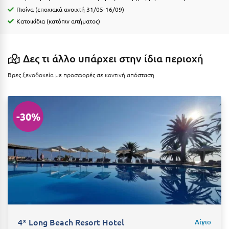
Η
Πισίνα (εποχιακά ανοιχτή 31/05-16/09)
Κατοικίδια (κατόπιν αιτήματος)
Ηλεία
Ηράκλειο
Δες τι άλλο υπάρχει στην ίδια περιοχή
Θ
Βρες ξενοδοχεία με προσφορές σε κοντινή απόσταση
Θάσος
Θεσσαλονίκη
-30%
Ι
Ιεράπετρα
Ιθάκη
Ικαρία
Ίος
4* Long Beach Resort Hotel
Αίγιο