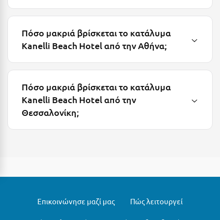
Μεθώνη
Πόσο μακριά βρίσκεται το κατάλυμα
Μεσολόγγι
Kanelli Beach Hotel από την Αθήνα;
Μεσσηνία
Μετέωρα
Πόσο μακριά βρίσκεται το κατάλυμα
Μέτσοβο
Kanelli Beach Hotel από την
Μήλος
Θεσσαλονίκη;
Μονεμβασιά
Μουζάκι
Μπαλί Κρήτης
Μπάνσκο
Μπούκα Μεσσηνίας
Επικοινώνησε μαζί μας
Πώς λειτουργεί
Μύκονος