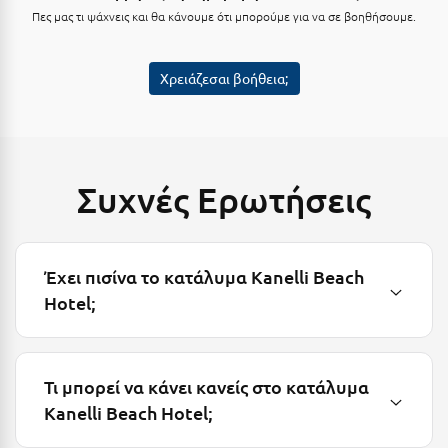
Πες μας τι ψάχνεις και θα κάνουμε ότι μπορούμε για να σε βοηθήσουμε.
Κύμη Ευβοίας
Κυπαρισσία
Χρειάζεσαι βοήθεια;
Κύπρος
Κως
Λ
Συχνές Ερωτήσεις
Λαγκάδια
Λακόπετρα Αχαΐας
Έχει πισίνα το κατάλυμα Kanelli Beach
Λακωνία
Hotel;
Λασίθι
Λεπτοκαρυά
Τι μπορεί να κάνει κανείς στο κατάλυμα
Kanelli Beach Hotel;
Λέσβος