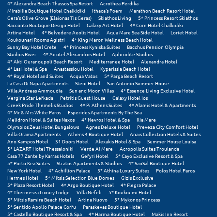
Πάργα
4* Alexandra Beach Thassos Spa Resort
Acrothea Perdika
Mirabilia Boutique Hotel Chalkidiki
Ithaca's Poem
Marathon Beach Resort Hotel
Gera's Olive Grove (Elaionas Tis Geras)
Skiathos Living
5* Princess Resort Skiathos
Παρνασσός
Racconto Boutique Design Hotel
Galaxy Art Hotel
4* Core Hotel Chalkidiki
Artina Hotel
4* Belvedere Aeolis Hotel
Aqua Mare Sea Side Hotel
Loriet Hotel
Πάρος
Koukounari Rooms Agistri
4* King Maron Wellness Beach Hotel
Sunny Bay Hotel Crete
4* Princess Kyniska Suites
Bacchus Pension Olympia
Studios River
4* Airotel Alexandros Hotel
Aphrodite Studios
Πάτμος
4* Akti Ouranoupoli Beach Resort
Mediterranee Hotel
Alexandra Hotel
4* Las Hotel & Spa
Anastassiou Hotel
Kyparissia Beach Hotel
Πάτρα
4* Royal Hotel and Suites
Acqua Vatos
5* Parga Beach Resort
La Casa Di Napa Apartments
Steni Hotel
San Antonio Summer House
Villa Andreas Ammoudia
Sun and Moon Villas
4* Essence Living Exclusive Hotel
Παύλιανη
Vergina Star Lefkada
Petritis Guest House
Galaxy Hotel Ios
Greek Pride Themelis Studios
4* Pi Athens Suites
4* Alamis Hotel & Apartments
Πειραιάς
4* Mr & Mrs White Paros
Esperides Apartments By The Sea
Melidron Hotel & Suites Naxos
4* Nevros Hotel & Spa
Ilia Mare
Olympios Zeus Hotel Bungalows
Agnes Deluxe Hotel
Preveza City Comfort Hotel
Πελοπόννησος
Villa Orama Apartments
Athens 4 Boutique Hotel
Anais Collection Hotels & Suites
Ano Kampos Hotel
31 Doors Hotel
Alexakis Hotel & Spa
Summer House Louisa
Πήλιο
5* LAZART Hotel Thessaloniki
Verde Al Mare
Acropolis Suites Troulanda
Casa 77 Zante by Karras Hotels
Gefyri Hotel
5* Cayo Exclusive Resort & Spa
5* Porto Kea Suites
Stratos Apartments & Studios
4* SanSal Boutique Hotel
Πιερία
New York Hotel
4* Achillion Palace
5* Athina Luxury Suites
Polos Hotel Paros
Hermes Hotel
5* Mitsis Selection Blue Domes
Gizis Exclusive
Πλαταμώνας
5* Plaza Resort Hotel
4* Argo Boutique Hotel
4* Flegra Palace
4* Thermesea Luxury Lodge
Villa Nefeli
5* Koukoumi Hotel
5* Mitsis Ramira Beach Hotel
Artina Nuovo
5* Mykonos Princess
Πλύτρα Λακωνίας
5* Sentido Apollo Palace Corfu
Paraskevas Boutique Hotel
5* Castello Boutique Resort & Spa
4* Harma Boutique Hotel
Makis Inn Resort