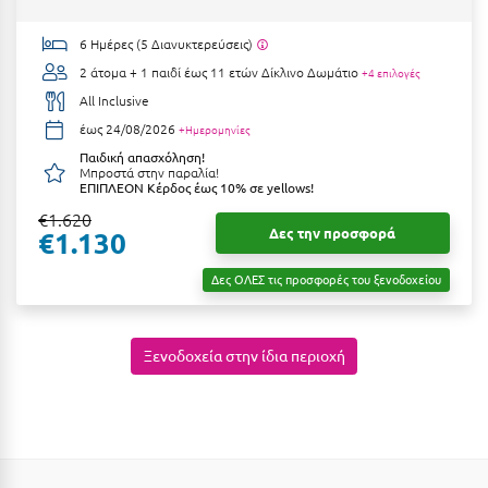
Ιωάννινα
6 Ημέρες (5 Διανυκτερεύσεις)
Κ
2 άτομα + 1 παιδί έως 11 ετών
Δίκλινο Δωμάτιο
+4 επιλογές
All Inclusive
Καβάλα
έως 24/08/2026
+Ημερομηνίες
Παιδική απασχόληση!
Καλάβρυτα
Μπροστά στην παραλία!
ΕΠΙΠΛΕΟΝ Κέρδος έως 10% σε yellows!
Καλαμάτα
€1.620
Δες την προσφορά
€1.130
Κάλαμος
Δες ΟΛΕΣ τις προσφορές του ξενοδοχείου
Καλαμπάκα
Κάλυμνος
Ξενοδοχεία στην ίδια περιοχή
Καμένα Βούρλα
Καρδάμαινα
Καρδαμύλη