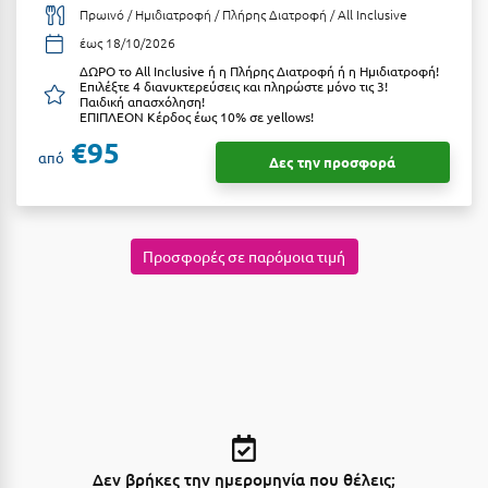
Κοζάνη
Πρωινό / Ημιδιατροφή / Πλήρης Διατροφή / All Inclusive
έως 18/10/2026
Κοκκώνι Κορινθίας
ΔΩΡΟ το All Inclusive ή η Πλήρης Διατροφή ή η Ημιδιατροφή!
Επιλέξτε 4 διανυκτερεύσεις και πληρώστε μόνο τις 3!
Κομοτηνή
Παιδική απασχόληση!
ΕΠΙΠΛΕΟΝ Κέρδος έως 10% σε yellows!
Κόνιτσα
€95
από
Δες την προσφορά
Κόρινθος
Κορώνη
Προσφορές σε παρόμοια τιμή
Κουρούτα Ηλείας
Κουφονήσια
Κρήτη
Κρουαζιέρες
Κύθηρα
Κυλλήνη
Δεν βρήκες την ημερομηνία που θέλεις;