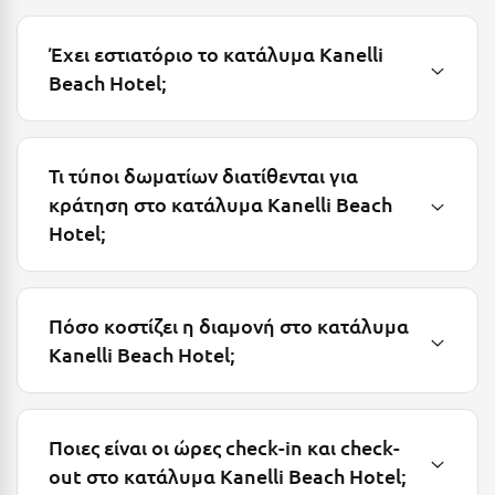
Λευκάδα
Λήμνος
Έχει εστιατόριο το κατάλυμα Kanelli
Beach Hotel;
Λίμνη Πλαστήρα
Λιτόχωρο
Λουτρά Πόζαρ
Τι τύποι δωματίων διατίθενται για
κράτηση στο κατάλυμα Kanelli Beach
Λουτρά Υπάτης
Hotel;
Λουτράκι
Λούτσα
Πόσο κοστίζει η διαμονή στο κατάλυμα
Μ
Kanelli Beach Hotel;
Μάνη
Μαραθώνας Αττικής
Ποιες είναι οι ώρες check-in και check-
out στο κατάλυμα Kanelli Beach Hotel;
Μαρώνεια