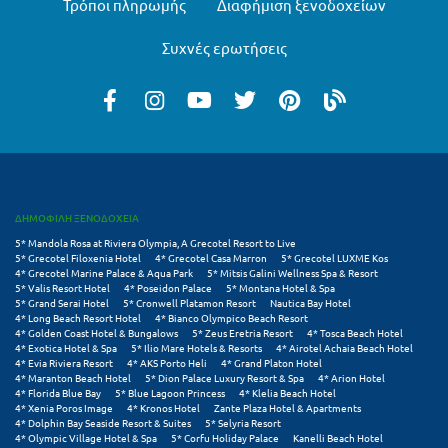
Τρόποι πληρωμής
Διαφήμιση ξενοδοχείων
Μυστράς
Συχνές ερωτήσεις
Μυτιλήνη
Ν
Νάξος
Νάουσα
ΔΗΜΟΦΙΛΗ ΞΕΝΟΔΟΧΕΙΑ
Ναυπακτία
5* Mandola Rosa at Riviera Olympia, A Grecotel Resort to Live
5* Grecotel Filoxenia Hotel
4* Grecotel Casa Marron
5* Grecotel LUXME Kos
4* Grecotel Marine Palace & Aqua Park
5* Mitsis Galini Wellness Spa & Resort
Ναύπλιο
5* Valis Resort Hotel
4* Poseidon Palace
5* Montana Hotel & Spa
5* Grand Serai Hotel
5* Cronwell Platamon Resort
Nautica Bay Hotel
Νέα Μάκρη
4* Long Beach Resort Hotel
4* Bianco Olympico Beach Resort
4* Golden Coast Hotel & Bungalows
5* Zeus Eretria Resort
4* Tosca Beach Hotel
4* Exotica Hotel & Spa
5* Ilio Mare Hotels & Resorts
4* Airotel Achaia Beach Hotel
Νέα Στύρα Εύβοιας
4* Evia Riviera Resort
4* AKS Porto Heli
4* Grand Platon Hotel
4* Maranton Beach Hotel
5* Dion Palace Luxury Resort & Spa
4* Arion Hotel
Νέοι Πόροι Πιερίας
4* Florida Blue Bay
5* Blue Lagoon Princess
4* Klelia Beach Hotel
4* Xenia Poros Image
4* Kronos Hotel
Zante Plaza Hotel & Apartments
4* Dolphin Bay Seaside Resort & Suites
5* Selyria Resort
4* Olympic Village Hotel & Spa
5* Corfu Holiday Palace
Kanelli Beach Hotel
Ξ