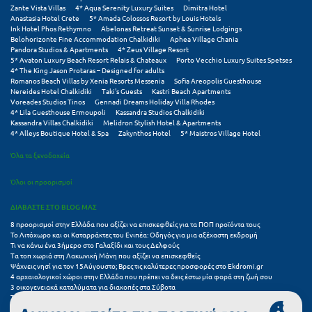
Σαμοθράκη
Zante Vista Villas
4* Aqua Serenity Luxury Suites
Dimitra Hotel
Anastasia Hotel Crete
5* Amada Colossos Resort by Louis Hotels
Ink Hotel Phos Rethymno
Abelonas Retreat Sunset & Sunrise Lodgings
Σάμος
Belohorizonte Fine Accommodation Chalkidiki
Aphea Village Chania
Pandora Studios & Apartments
4* Zeus Village Resort
Σαντορίνη
5* Avaton Luxury Beach Resort Relais & Chateaux
Porto Vecchio Luxury Suites Spetses
4* The King Jason Protaras – Designed for adults
Romanos Beach Villas by Xenia Resorts Messenia
Sofia Areopolis Guesthouse
Σέριφος
Nereides Hotel Chalkidiki
Taki's Guests
Kastri Beach Apartments
Voreades Studios Tinos
Gennadi Dreams Holiday Villa Rhodes
4* Lila Guesthouse Ermoupoli
Kassandra Studios Chalkidiki
Σέρρες
Kassandra Villas Chalkidiki
Melidron Stylish Hotel & Apartments
4* Alleys Boutique Hotel & Spa
Zakynthos Hotel
5* Maistros Village Hotel
Σιθωνία
Όλα τα ξενοδοχεία
Σίκινος
Όλοι οι προορισμοί
Σίφνος
ΔΙΑΒΑΣΤΕ ΣΤΟ BLOG ΜΑΣ
Σκαφιδιά Ηλείας
8 προορισμοί στην Ελλάδα που αξίζει να επισκεφθείς για τα ΠΟΠ προϊόντα τους
Το Λιτόχωρο και οι Καταρράκτες του Ενιπέα: Οδηγός για μια αξέχαστη εκδρομή
Σκιάθος
Τι να κάνω ένα 3ήμερο στο Γαλαξίδι και τους Δελφούς
Τα τοπ χωριά στη Λακωνική Μάνη που αξίζει να επισκεφθείς
Ψάχνεις νησί για τον 15Αύγουστο; Βρες τις καλύτερες προσφορές στο Ekdromi.gr
Σκόπελος
4 αρχαιολογικοί χώροι στην Ελλάδα που πρέπει να δεις έστω μία φορά στη ζωή σου
3 οικογενειακά καταλύματα για διακοπές στα Σύβοτα
Τα 11 καλύτερα καλοκαιρινά resorts στην Ελλάδα
Σκύρος
7 μικρά ελληνικά νησιά για αξέχαστες καλοκαιρινές διακοπές