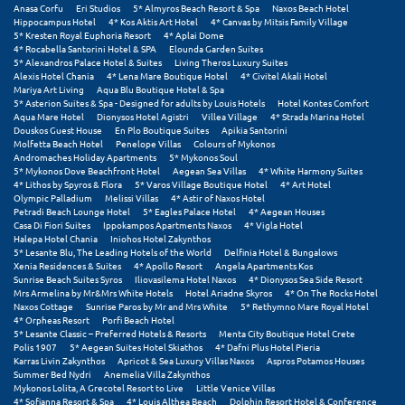
Πόρος
Anasa Corfu
Eri Studios
5* Almyros Beach Resort & Spa
Naxos Beach Hotel
Hippocampus Hotel
4* Kos Aktis Art Hotel
4* Canvas by Mitsis Family Village
5* Kresten Royal Euphoria Resort
4* Aplai Dome
Πόρτο Χέλι
4* Rocabella Santorini Hotel & SPA
Elounda Garden Suites
5* Alexandros Palace Hotel & Suites
Living Theros Luxury Suites
Alexis Hotel Chania
4* Lena Mare Boutique Hotel
4* Civitel Akali Hotel
Πρέβεζα
Mariya Art Living
Aqua Blu Boutique Hotel & Spa
5* Asterion Suites & Spa - Designed for adults by Louis Hotels
Hotel Kontes Comfort
Πύλος
Aqua Mare Hotel
Dionysos Hotel Agistri
Villea Village
4* Strada Marina Hotel
Douskos Guest House
En Plo Boutique Suites
Apikia Santorini
Molfetta Beach Hotel
Penelope Villas
Colours of Mykonos
Πύργος
Andromaches Holiday Apartments
5* Mykonos Soul
5* Mykonos Dove Beachfront Hotel
Aegean Sea Villas
4* White Harmony Suites
4* Lithos by Spyros & Flora
5* Varos Village Boutique Hotel
4* Art Hotel
Ρ
Olympic Palladium
Melissi Villas
4* Astir of Naxos Hotel
Petradi Beach Lounge Hotel
5* Eagles Palace Hotel
4* Aegean Houses
Casa Di Fiori Suites
Ippokampos Apartments Naxos
4* Vigla Hotel
Ρέθυμνο
Halepa Hotel Chania
Iniohos Hotel Zakynthos
5* Lesante Blu, The Leading Hotels of the World
Delfinia Hotel & Bungalows
Ρίο
Xenia Residences & Suites
4* Apollo Resort
Angela Apartments Kos
Sunrise Beach Suites Syros
Iliovasilema Hotel Naxos
4* Dionysos Sea Side Resort
Mrs Armelina by Mr&Mrs White Hotels
Hotel Ariadne Skyros
4* On The Rocks Hotel
Ρόδος
Naxos Cottage
Sunrise Paros by Mr and Mrs White
5* Rethymno Mare Royal Hotel
4* Orpheas Resort
Porfi Beach Hotel
5* Lesante Classic – Preferred Hotels & Resorts
Menta City Boutique Hotel Crete
Σ
Polis 1907
5* Aegean Suites Hotel Skiathos
4* Dafni Plus Hotel Pieria
Karras Livin Zakynthos
Apricot & Sea Luxury Villas Naxos
Aspros Potamos Houses
Summer Bed Nydri
Anemelia Villa Zakynthos
Σαλαμίνα
Mykonos Lolita, A Grecotel Resort to Live
Little Venice Villas
4* Sofianna Resort & Spa
4* Louis Althea Beach
Dolphin Resort Hotel & Conference