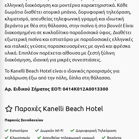
Ε
ελληνική διακόσμηση και μοντέρνα χαρακτηριστικά. Κάθε
δωμάτιο διαθέτει ατομικό μπάνιο, δορυφορική τηλεόραση,
Ελάτη Αρκαδίας
κλιματισμό, απευθείας τηλεφωνική γραμμή και ιδιωτική
βεράντα με θέα στη θάλασσα, στην πισίνα ή στο βουνό! Είναι
Ελληνικό Αρκαδίας
διακοσμημένα σε κυκλαδίτικο παραδοσιακό ύφος. Διαθέτει
εξωτερική πισίνα και εστιατόριο με παραδοσιακές ελληνικές
Ελούντα Κρήτης
και ιταλικές γεύσεις παρασκευασμένες με αγνά και φρέσκα
Ερέτρια
υλικά. Επιπλέον παρέχεται αίθουσα με ζεστή ξύλινη
διακόσμηση, ιδανική για μικρές συνεστιάσεις.
Ερμιόνη
Το Kanelli Beach Hotel είναι ο ιδανικός προορισμός για
Εύβοια
χαλάρωση έξω από την πόλη, δίπλα στη θάλασσα.
Ευρυτανία
Αρ. Ειδικού Σήματος ΕΟΤ: 0414Κ012Α0013300
Ζ
Παροχές Kanelli Beach Hotel
Ζαγοροχώρια
Παροχές Ξενοδοχείου
Ζάκυνθος
Εστιατόριο
Δωρεάν Wi-Fi
Δορυφορική Τηλεόραση
Κλιματισμός
Απευθείας τηλεφωνική γραμμή
Βεράντα