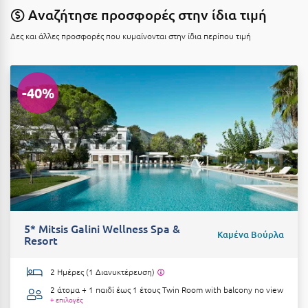
Καρδίτσα
Αναζήτησε προσφορές στην ίδια τιμή
Κάρπαθος
Δες και άλλες προσφορές που κυμαίνονται στην ίδια περίπου τιμή
Καρπενήσι
Κάρυστος
-40%
Κάσος
Κασσάνδρα
Καστοριά
Κατερίνη
Κέα - Τζιά
5* Mitsis Galini Wellness Spa &
Καμένα Βούρλα
Κερατέα
Resort
Κέρκυρα
2 Ημέρες (1 Διανυκτέρευση)
Κεφαλονιά
2 άτομα + 1 παιδί έως 1 έτους
Twin Room with balcony no view
+ επιλογές