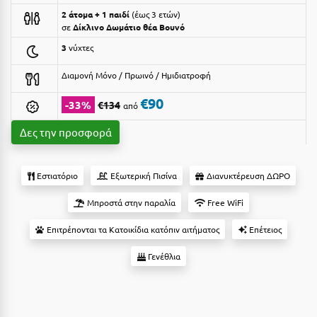
2 άτομα + 1 παιδί
έως 3 ετών
Αργολίδα
Ξενοδοχεία 3 Αστέρων
σε
Δίκλινο Δωμάτιο θέα Βουνό
Αριδαία
3
νύχτες
Ξενοδοχεία 4 Αστέρων
Αρκαδία
Ξενοδοχεία 5 Αστέρων
Διαμονή Μόνο / Πρωινό / Ημιδιατροφή
Αρκίτσα
€90
Βίλες
-33%
€134
από
Αρτέμιδα
Κρουαζιέρες
Δες την προσφορά
Αρχαία Ολυμπία
Ενοικιαζόμενα Δωμάτια
Εστιατόριο
Εξωτερική Πισίνα
Διανυκτέρευση ΔΩΡΟ
Αστυπάλαια
Διαμερίσματα
Μπροστά στην παραλία
Free WiFi
Αττική
Studios
Επιτρέπονται τα Κατοικίδια κατόπιν αιτήματος
Επέτειος
Αχαΐα
Boutique Hotels
Γενέθλια
Ξενώνες
Β
Camping
Βansko