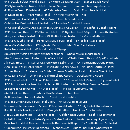
4* Mouzaki Palace Hotel & Spa
5* Porto Carras Meliton
Siagas Beach Hotel
4* Alykanas Beach Grand Hotel
Irene Studios
Theoxenia Hotel Apartments
4* Brown Beach Evia Island
4* Palmariva Beach
Porto Zorro Beach Hotel
Ξυλόκαστρο
4* Lesse Hotel
Mare Vista Hotel
4* Mr & Mrs White Tinos
12 Olympian Gods Hotel
Akra Morea Hotel & Residences
Golden Sun Kokkoni Beach Hotel
4* Paradise Art Hotel Andros
Ο
4* Grecotel LUXME Oasis at Riviera Olympia & Aqua Park
4* Stefania Beach Resort
4* Philoxenia Hotel
4* Altamar Hotel
4* Nymfes Hotel & Spa
Elizabeth Studios
Margarona Royal Hotel
Porto Vitilo Boutique Hotel
4* Marpunta Resort
Ορεινή Αρκαδία
4* SAZ City Life Hotel
Porto Evia Boutique Hotel
5* Rodos Palace Hotel
Muses SeaSide Villas
4* High Mill Paros
Golden Star Praxitelous
Ορεινή Ναυπακτία
Favie Suzanne Hotel
4* Amalia Hotel Olympia
Moxy Patra Marina by Marriott International
Apanemia by Flegra Hotels
Mrs Chryssana Beach Hotel
Blue Sea Hotel
5* Nikki Beach Resort & Spa Porto Heli
Π
Akroyali Hotel
4* Karras Grande Resort Zakynthos
Oniropetra Boutique Hotel
Aeolis Boutique Hotel Naxos
4* Airotel Galaxy Kavala
4* Dioni Boutique Hotel
Sirines Hotel
5* Alexandra Golden Thassos Boutique Hotel
Above Blue Suites
Πάλαιρος
4* Cezaria Hotel
5* Miraggio Thermal Spa Resort
Douskos Port House
4* Portaria Hotel
4* Diana Palace Hotel
4* Amalia Hotel Meteora
Egilion Hotel
ADG Luxurious Apartments
Achilles Hill Hotel
4* 100 Rizes Seaside Resort
Παξοί
Leonardos Apartments
4* Diana Hotel
4* Neikos Luxury Suites
Mont Helmos Hotel
Garbis Villas Kefalonia
Iris Hotel
Παραλία Κατερίνης
4* Iliovasilema Suites Santorini
Agroktima Leonidio
4* Siora Vittoria Boutique Hotel Corfu
4* Aelius Hotel & Spa
Semiramis Guesthouse
Airotel Patras Smart Hotel
4* City Hotel Thessaloniki
Παραλία Λιτοχώρου
Paralia Beach Boutique Hotel
Dionysis Studios
Sunshine Apartments
Acqua Vatos Santorini
Saronis Hotel
Golden Rose Suites
Kochili Apartments
Hotel Ntinas
5* Absolute Mykonos Suites & More
Το Μπαλκόνι της Αγόριανης
Παράλιο Άστρος
4* A For Art Hotel Thassos
Searocks Exclusive Village
4* Apollo Resort Art Hotel
Οικολογικός Ξενώνας «Philothea»
Manos Syros
Minthi Boutique Apartments