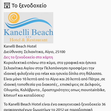
Suites
Βόλος
To ξενοδοχείο
Βραχάτι Κορινθίας
Βυτίνα
Δες όλες τις προσφορές
Γ
Δες όλα τα πακέτα διακοπών
Γαλαξiδι
Kanelli Beach Hotel
Διεύθυνση:
Σελιανίτικα, Αίγιο, 25100
Γλυφάδα
Δες το ξενοδοχείο στο χάρτη
Κυριολεκτικά επάνω στο κύμα, στα γραφικά και ήσυχα
Γρεβενά
Σελιανίτικα Αιγίου στην Πελοπόννησο προσφέρει την
Γύθειο
ιδανική φιλοξενία για relax και ησυχία δίπλα στη θάλασσα.
Είναι μόνο 10 λεπτά από το Αίγιο και 20 λεπτά από Πάτρα ,σε
ιδανική τοποθεσία για διακοπές , επισκέψεις σε Δελφούς,
Δ
Ολυμπία, Καλάβρυτα , δραστηριότητες οπως mountainbike,
kitesurf και καταδύσεις!
Δελφοί
Το Kanelli Beach Hotel είναι ένα οικογενειακό ξενοδοχείο 36
Διακοπτό
ανακαινισμένων δωματίων το 2012 με παραδοσιακή