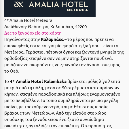
Suites
Βόλος
Βραχάτι Κορινθίας
4* Amalia Hotel Meteora
Βυτίνα
Διεύθυνση:
Θεόπετρα, Καλαμπάκα, 42200
Δες όλες τις προσφορές
Δες το ξενοδοχείο στο χάρτη
Γ
Δες όλα τα πακέτα διακοπών
Πηγαίνοντας στην
Καλαμπάκα
– το μέρος που πρέπει να
επισκεφθείς έστω και για μία φορά στη ζωή σου – είναι τα
Γαλαξiδι
Μετέωρα. Τεράστιοι πέτρινοι όγκοι και ζωντανά μνημεία της
ορθοδοξίας χτισμένα σαν να μην στηρίζονται πουθενά,
Γλυφάδα
μοιάζουν να αιωρούνται, να ξεκινούν την άνοδό τους προς
το Θεό.
Γρεβενά
Το
4* Amalia Hotel Kalambaka
βρίσκεται μόλις λίγα λεπτά
Γύθειο
μακριά από τη πόλη, μέσα σε 50 στρέμματα καταπράσινων
κήπων, κτισμένο παραδοσιακά και πλήρως εναρμονισμένο
Δ
με το περιβάλλον. Το τοπίο συμπληρώνεται με μια μεγάλη
πισίνα, με τρεχούμενο νερό, και με θέα στους ιερούς
Δελφοί
βράχους των Μετεώρων. Από την είσοδο στο χώρο
υποδοχής του ξενοδοχείου ένα ζεστό συναίσθημα
Διακοπτό
οικειότητας αγκαλιάζει τον επισκέπτη. Ο χειροποίητος