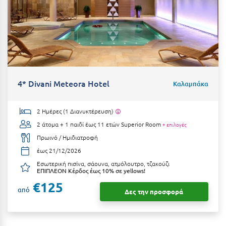
Κοζάνη
Κοκκώνι Κορινθίας
Κομοτηνή
Κόνιτσα
Κόρινθος
4* Divani Meteora Hotel
Καλαμπάκα
Κορώνη
2 Ημέρες (1 Διανυκτέρευση)
Κουρούτα Ηλείας
2 άτομα + 1 παιδί έως 11 ετών
Superior Room
+ επιλογές
Πρωινό / Ημιδιατροφή
Κουφονήσια
έως 21/12/2026
Κρήτη
Εσωτερική πισίνα, σάουνα, ατμόλουτρο, τζακούζι
ΕΠΙΠΛΕΟΝ Κέρδος έως 10% σε yellows!
Κρουαζιέρες
€125
από
Δες την προσφορά
Κύθηρα
Κυλλήνη