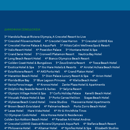
Πόρος
Πόρτο Χέλι
Πρέβεζα
ΔΗΜΟΦΙΛΗ ΞΕΝΟΔΟΧΕΙΑ
Πύλος
5* Mandola Rosa at Riviera Olympia, A Grecotel Resort to Live
5* Grecotel Filoxenia Hotel
4* Grecotel Casa Marron
5* Grecotel LUXME Kos
4* Grecotel Marine Palace & Aqua Park
5* Mitsis Galini Wellness Spa & Resort
Πύργος
5* Valis Resort Hotel
4* Poseidon Palace
5* Montana Hotel & Spa
5* Grand Serai Hotel
5* Cronwell Platamon Resort
Nautica Bay Hotel
4* Long Beach Resort Hotel
4* Bianco Olympico Beach Resort
Ρ
4* Golden Coast Hotel & Bungalows
5* Zeus Eretria Resort
4* Tosca Beach Hotel
4* Exotica Hotel & Spa
5* Ilio Mare Hotels & Resorts
4* Airotel Achaia Beach Hotel
4* Evia Riviera Resort
4* AKS Porto Heli
4* Grand Platon Hotel
Ρέθυμνο
4* Maranton Beach Hotel
5* Dion Palace Luxury Resort & Spa
4* Arion Hotel
4* Florida Blue Bay
5* Blue Lagoon Princess
4* Klelia Beach Hotel
Ρίο
4* Xenia Poros Image
4* Kronos Hotel
Zante Plaza Hotel & Apartments
4* Dolphin Bay Seaside Resort & Suites
5* Selyria Resort
4* Olympic Village Hotel & Spa
5* Corfu Holiday Palace
Kanelli Beach Hotel
Ρόδος
4* Mouzaki Palace Hotel & Spa
5* Porto Carras Meliton
Siagas Beach Hotel
4* Alykanas Beach Grand Hotel
Irene Studios
Theoxenia Hotel Apartments
4* Brown Beach Evia Island
4* Palmariva Beach
Porto Zorro Beach Hotel
Σ
4* Lesse Hotel
Mare Vista Hotel
4* Mr & Mrs White Tinos
12 Olympian Gods Hotel
Akra Morea Hotel & Residences
Golden Sun Kokkoni Beach Hotel
4* Paradise Art Hotel Andros
Σαλαμίνα
4* Grecotel LUXME Oasis at Riviera Olympia & Aqua Park
4* Stefania Beach Resort
4* Philoxenia Hotel
4* Altamar Hotel
4* Nymfes Hotel & Spa
Elizabeth Studios