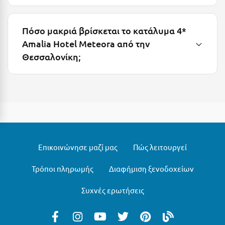
Πάργα
Παρνασσός
Πόσο μακριά βρίσκεται το κατάλυμα 4*
Πάρος
Amalia Hotel Meteora από την
Θεσσαλονίκη;
Πάτμος
Πάτρα
Παύλιανη
Πειραιάς
Πελοπόννησος
Επικοινώνησε μαζί μας
Πώς λειτουργεί
Πήλιο
Τρόποι πληρωμής
Διαφήμιση ξενοδοχείων
Πιερία
Συχνές ερωτήσεις
Πλαταμώνας
Πλύτρα Λακωνίας