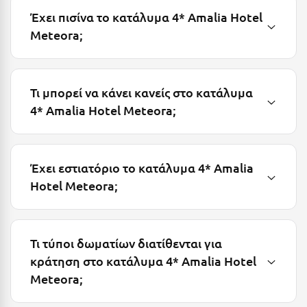
Έχει πισίνα το κατάλυμα 4* Amalia Hotel
Μυστράς
Meteora;
Μυτιλήνη
Ν
Τι μπορεί να κάνει κανείς στο κατάλυμα
4* Amalia Hotel Meteora;
Νάξος
Νάουσα
Ναυπακτία
Έχει εστιατόριο το κατάλυμα 4* Amalia
Hotel Meteora;
Ναύπλιο
Νέα Μάκρη
Τι τύποι δωματίων διατίθενται για
Νέα Στύρα Εύβοιας
κράτηση στο κατάλυμα 4* Amalia Hotel
Νέοι Πόροι Πιερίας
Meteora;
Ξ