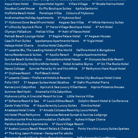
Τολό
Aqua Mare Hotel
Dionysos Hotel Agistri
Villea Village
4* Strada Marina Hotel
Douskos Guest House
En Plo Boutique Suites
Apikia Santorini
Τριζόνια Φωκίδος
Molfetta Beach Hotel
Penelope Villas
Colours of Mykonos
Andromaches Holiday Apartments
5* Mykonos Soul
5* Mykonos Dove Beachfront Hotel
Aegean Sea Villas
4* White Harmony Suites
Τρίκαλα
4* Lithos by Spyros & Flora
5* Varos Village Boutique Hotel
4* Art Hotel
Olympic Palladium
Melissi Villas
4* Astir of Naxos Hotel
Τρίκαλα Κορινθίας
Petradi Beach Lounge Hotel
5* Eagles Palace Hotel
4* Aegean Houses
Casa Di Fiori Suites
Ippokampos Apartments Naxos
4* Vigla Hotel
Halepa Hotel Chania
Iniohos Hotel Zakynthos
Τρίπολη
5* Lesante Blu, The Leading Hotels of the World
Delfinia Hotel & Bungalows
Xenia Residences & Suites
4* Apollo Resort
Angela Apartments Kos
Sunrise Beach Suites Syros
Iliovasilema Hotel Naxos
4* Dionysos Sea Side Resort
Τυρός
Mrs Armelina by Mr&Mrs White Hotels
Hotel Ariadne Skyros
4* On The Rocks Hotel
Naxos Cottage
Sunrise Paros by Mr and Mrs White
5* Rethymno Mare Royal Hotel
4* Orpheas Resort
Porfi Beach Hotel
Υ
5* Lesante Classic – Preferred Hotels & Resorts
Menta City Boutique Hotel Crete
Polis 1907
5* Aegean Suites Hotel Skiathos
4* Dafni Plus Hotel Pieria
Karras Livin Zakynthos
Apricot & Sea Luxury Villas Naxos
Aspros Potamos Houses
Ύδρα
Summer Bed Nydri
Anemelia Villa Zakynthos
Mykonos Lolita, A Grecotel Resort to Live
Little Venice Villas
4* Sofianna Resort & Spa
4* Louis Althea Beach
Dolphin Resort Hotel & Conference
Φ
Zante Vista Villas
4* Aqua Serenity Luxury Suites
Dimitra Hotel
Anastasia Hotel Crete
5* Amada Colossos Resort by Louis Hotels
Ink Hotel Phos Rethymno
Abelonas Retreat Sunset & Sunrise Lodgings
Φιλιατρά Μεσσηνίας
Belohorizonte Fine Accommodation Chalkidiki
Aphea Village Chania
Pandora Studios & Apartments
4* Zeus Village Resort
Φλώρινα
5* Avaton Luxury Beach Resort Relais & Chateaux
Porto Vecchio Luxury Suites Spetses
4* The King Jason Protaras – Designed for adults
Romanos Beach Villas by Xenia Resorts Messenia
Sofia Areopolis Guesthouse