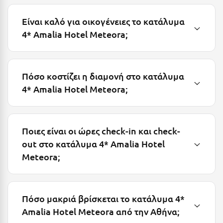
Ξυλόκαστρο
Είναι καλό για οικογένειες το κατάλυμα
4* Amalia Hotel Meteora;
Ο
Ορεινή Αρκαδία
Πόσο κοστίζει η διαμονή στο κατάλυμα
Ορεινή Ναυπακτία
4* Amalia Hotel Meteora;
Π
Πάλαιρος
Ποιες είναι οι ώρες check-in και check-
out στο κατάλυμα 4* Amalia Hotel
Παξοί
Meteora;
Παραλία Κατερίνης
Παραλία Λιτοχώρου
Πόσο μακριά βρίσκεται το κατάλυμα 4*
Παράλιο Άστρος
Amalia Hotel Meteora από την Αθήνα;