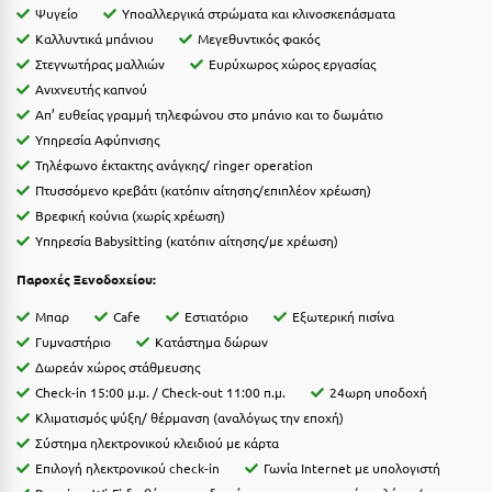
Ψυγείο
Υποαλλεργικά στρώματα και κλινοσκεπάσματα
Ιωάννινα
Kαλλυντικά μπάνιου
Μεγεθυντικός φακός
Στεγνωτήρας μαλλιών
Ευρύχωρος χώρος εργασίας
Κ
Ανιχνευτής καπνού
Απ’ ευθείας γραμμή τηλεφώνου στο μπάνιο και το δωμάτιο
Καβάλα
Υπηρεσία Αφύπνισης
Καλάβρυτα
Τηλέφωνο έκτακτης ανάγκης/ ringer operation
Πτυσσόμενο κρεβάτι (κατόπιν αίτησης/επιπλέον χρέωση)
Καλαμάτα
Βρεφική κούνια (χωρίς χρέωση)
Υπηρεσία Babysitting (κατόπιν αίτησης/με χρέωση)
Κάλαμος
Παροχές Ξενοδοχείου:
Καλαμπάκα
Μπαρ
Cafe
Εστιατόριο
Εξωτερική πισίνα
Κάλυμνος
Γυμναστήριο
Κατάστημα δώρων
Δωρεάν χώρος στάθμευσης
Καμένα Βούρλα
Check-in 15:00 μ.μ. / Check-out 11:00 π.μ.
24ωρη υποδοχή
Καρδάμαινα
Κλιματισμός ψύξη/ θέρμανση (αναλόγως την εποχή)
Σύστημα ηλεκτρονικού κλειδιού με κάρτα
Καρδαμύλη
Επιλογή ηλεκτρονικού check-in
Γωνία Internet με υπολογιστή