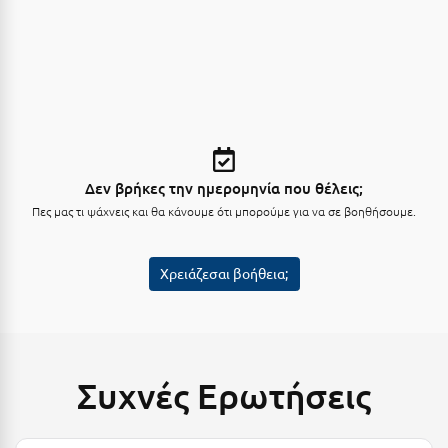
Μεθώνη
Μεσολόγγι
Μεσσηνία
Μετέωρα
Μέτσοβο
Δεν βρήκες την ημερομηνία που θέλεις;
Πες μας τι ψάχνεις και θα κάνουμε ότι μπορούμε για να σε βοηθήσουμε.
Μήλος
Μονεμβασιά
Χρειάζεσαι βοήθεια;
Μουζάκι
Μπαλί Κρήτης
Μπάνσκο
Συχνές Ερωτήσεις
Μπούκα Μεσσηνίας
Μύκονος