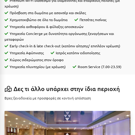
Premium Wi-Fi διαθέσιμο για διαμένοντες και εταιρικούς πελάτες (με
Καρδίτσα
χρέωση)
Κάρπαθος
Πρόσβαση στα δωμάτια με ασανσέρ και σκάλες
Χρηματοκιβώτιο σε όλα τα δωμάτια
Πετσέτες πισίνας
Καρπενήσι
Υπηρεσία αχθοφόρου & φύλαξης αποσκευών
Υπηρεσία Concierge με δυνατότητα οργάνωσης ξεναγήσεων και
Κάρυστος
μεταφορών
Early check-in & late check-out (κατόπιν αίτησης/ επιπλέον χρέωση)
Κάσος
Υπηρεσία Αφύπνισης
Ιατρός κατόπιν ειδοποίησης
Κασσάνδρα
Χώρος σιδερώματος στον όροφο
Υπηρεσία πλυντηρίου (με χρέωση)
Room Service (7.00-23.59)
Καστοριά
Κατερίνη
Δες τι άλλο υπάρχει στην ίδια περιοχή
Κέα - Τζιά
Βρες ξενοδοχεία με προσφορές σε κοντινή απόσταση
Κερατέα
Κέρκυρα
Κεφαλονιά