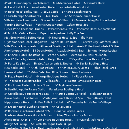
4* Akti Ouranoupoli Beach Resort
Mediterranee Hotel
Alexandra Hotel
Σούνιο
4* Las Hotel & Spa
Anastassiou Hotel
Kyparissia Beach Hotel
4* Royal Hotel and Suites
Acqua Vatos
5* Parga Beach Resort
Σπάρτη
La Casa Di Napa Apartments
Steni Hotel
San Antonio Summer House
Villa Andreas Ammoudia
Sun and Moon Villas
4* Essence Living Exclusive Hotel
Vergina Star Lefkada
Petritis Guest House
Galaxy Hotel Ios
Σπέτσες
Greek Pride Themelis Studios
4* Pi Athens Suites
4* Alamis Hotel & Apartments
4* Mr & Mrs White Paros
Esperides Apartments By The Sea
Melidron Hotel & Suites Naxos
4* Nevros Hotel & Spa
Ilia Mare
Σποράδες
Olympios Zeus Hotel Bungalows
Agnes Deluxe Hotel
Preveza City Comfort Hotel
Villa Orama Apartments
Athens 4 Boutique Hotel
Anais Collection Hotels & Suites
Σύβοτα
Ano Kampos Hotel
31 Doors Hotel
Alexakis Hotel & Spa
Summer House Louisa
5* LAZART Hotel Thessaloniki
Verde Al Mare
Acropolis Suites Troulanda
Casa 77 Zante by Karras Hotels
Gefyri Hotel
5* Cayo Exclusive Resort & Spa
Σύμη
5* Porto Kea Suites
Stratos Apartments & Studios
4* SanSal Boutique Hotel
New York Hotel
4* Achillion Palace
5* Athina Luxury Suites
Polos Hotel Paros
Σύρος
Hermes Hotel
5* Mitsis Selection Blue Domes
Gizis Exclusive
5* Plaza Resort Hotel
4* Argo Boutique Hotel
4* Flegra Palace
4* Thermesea Luxury Lodge
Villa Nefeli
5* Mitsis Ramira Beach Hotel
Σχοινούσα
5* Koukoumi Hotel
Artina Nuovo
5* Mykonos Princess
5* Sentido Apollo Palace Corfu
Paraskevas Boutique Hotel
5* Castello Boutique Resort & Spa
4* Harma Boutique Hotel
Makis Inn Resort
Τ
Anasa Corfu
Eri Studios
5* Almyros Beach Resort & Spa
Naxos Beach Hotel
Hippocampus Hotel
4* Kos Aktis Art Hotel
4* Canvas by Mitsis Family Village
5* Kresten Royal Euphoria Resort
4* Aplai Dome
Τζουμέρκα
4* Rocabella Santorini Hotel & SPA
Elounda Garden Suites
5* Alexandros Palace Hotel & Suites
Living Theros Luxury Suites
Τήνος
Alexis Hotel Chania
4* Lena Mare Boutique Hotel
4* Civitel Akali Hotel
Mariya Art Living
Aqua Blu Boutique Hotel & Spa
5* Asterion Suites & Spa - Designed for adults by Louis Hotels
Hotel Kontes Comfort