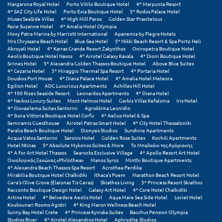
Margarona Royal Hotel
Porto Vitilo Boutique Hotel
4* Marpunta Resort
Σαμοθράκη
4* SAZ City Life Hotel
Porto Evia Boutique Hotel
5* Rodos Palace Hotel
Muses SeaSide Villas
4* High Mill Paros
Golden Star Praxitelous
Σάμος
Favie Suzanne Hotel
4* Amalia Hotel Olympia
Moxy Patra Marina by Marriott International
Apanemia by Flegra Hotels
Mrs Chryssana Beach Hotel
Blue Sea Hotel
5* Nikki Beach Resort & Spa Porto Heli
Σαντορίνη
Akroyali Hotel
4* Karras Grande Resort Zakynthos
Oniropetra Boutique Hotel
Aeolis Boutique Hotel Naxos
4* Airotel Galaxy Kavala
4* Dioni Boutique Hotel
Σέριφος
Sirines Hotel
5* Alexandra Golden Thassos Boutique Hotel
Above Blue Suites
4* Cezaria Hotel
5* Miraggio Thermal Spa Resort
4* Portaria Hotel
Douskos Port House
4* Diana Palace Hotel
4* Amalia Hotel Meteora
Σέρρες
Egilion Hotel
ADG Luxurious Apartments
Achilles Hill Hotel
4* 100 Rizes Seaside Resort
Leonardos Apartments
4* Diana Hotel
Σιθωνία
4* Neikos Luxury Suites
Mont Helmos Hotel
Garbis Villas Kefalonia
Iris Hotel
4* Iliovasilema Suites Santorini
Agroktima Leonidio
4* Siora Vittoria Boutique Hotel Corfu
4* Aelius Hotel & Spa
Σίκινος
Semiramis Guesthouse
Airotel Patras Smart Hotel
4* City Hotel Thessaloniki
Paralia Beach Boutique Hotel
Dionysis Studios
Sunshine Apartments
Σίφνος
Acqua Vatos Santorini
Saronis Hotel
Golden Rose Suites
Kochili Apartments
Hotel Ntinas
5* Absolute Mykonos Suites & More
Το Μπαλκόνι της Αγόριανης
4* A For Art Hotel Thassos
Searocks Exclusive Village
4* Apollo Resort Art Hotel
Σκαφιδιά Ηλείας
Οικολογικός Ξενώνας «Philothea»
Manos Syros
Minthi Boutique Apartments
4* Alexandra Beach Thassos Spa Resort
Acrothea Perdika
Σκιάθος
Mirabilia Boutique Hotel Chalkidiki
Ithaca's Poem
Marathon Beach Resort Hotel
Gera's Olive Grove (Elaionas Tis Geras)
Skiathos Living
5* Princess Resort Skiathos
Racconto Boutique Design Hotel
Galaxy Art Hotel
4* Core Hotel Chalkidiki
Σκόπελος
Artina Hotel
4* Belvedere Aeolis Hotel
Aqua Mare Sea Side Hotel
Loriet Hotel
Koukounari Rooms Agistri
4* King Maron Wellness Beach Hotel
Σκύρος
Sunny Bay Hotel Crete
4* Princess Kyniska Suites
Bacchus Pension Olympia
Studios River
4* Airotel Alexandros Hotel
Aphrodite Studios