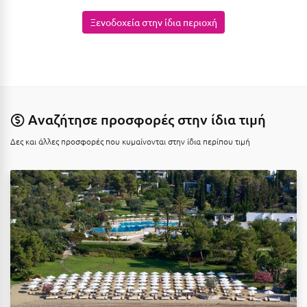
Κύμη Ευβοίας
Ξενοδοχεία στην ίδια περιοχή
Κυπαρισσία
Κύπρος
Κως
Αναζήτησε προσφορές στην ίδια τιμή
Λ
Δες και άλλες προσφορές που κυμαίνονται στην ίδια περίπου τιμή
Λαγκάδια
Λακόπετρα Αχαΐας
Λακωνία
Λασίθι
Λεπτοκαρυά
Λέσβος