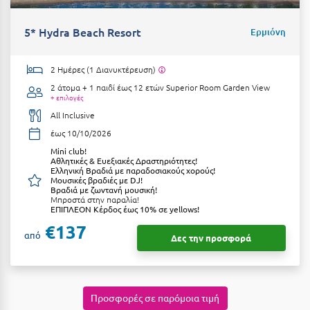
Λευκάδα
Λήμνος
5* Hydra Beach Resort
Ερμιόνη
Λίμνη Πλαστήρα
2 Ημέρες (1 Διανυκτέρευση)
Λιτόχωρο
2 άτομα + 1 παιδί έως 12 ετών
Superior Room Garden View
+ επιλογές
Λουτρά Πόζαρ
All Inclusive
έως 10/10/2026
Λουτρά Υπάτης
Μini club!
Λουτράκι
Αθλητικές & Ευεξιακές Δραστηριότητες!
Ελληνική Βραδιά με παραδοσιακούς χορούς!
Μουσικές βραδιές με DJ!
Λούτσα
Βραδιά με ζωντανή μουσική!
Μπροστά στην παραλία!
ΕΠΙΠΛΕΟΝ Κέρδος έως 10% σε yellows!
Μ
€137
από
Δες την προσφορά
Μάνη
Μαραθώνας Αττικής
Προσφορές σε παρόμοια τιμή
Μαρώνεια