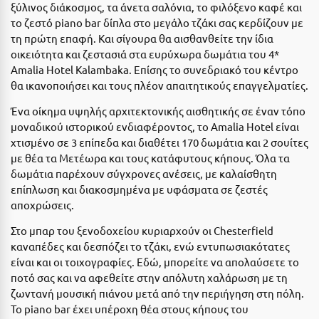
Ε
ξύλινος διάκοσμος, τα άνετα σαλόνια, το φιλόξενο καφέ και
το ζεστό piano bar δίπλα στο μεγάλο τζάκι σας κερδίζουν με
Ελάτη Αρκαδίας
τη πρώτη επαφή. Και σίγουρα θα αισθανθείτε την ίδια
οικειότητα και ζεστασιά στα ευρύχωρα δωμάτια του 4*
Ελληνικό Αρκαδίας
Amalia Hotel Kalambaka. Επίσης το συνεδριακό του κέντρο
θα ικανοποιήσει και τους πλέον απαιτητικούς επαγγελματίες.
Ελούντα Κρήτης
Ένα οίκημα υψηλής αρχιτεκτονικής αισθητικής σε έναν τόπο
Ερέτρια
μοναδικού ιστορικού ενδιαφέροντος, το Amalia Hotel είναι
χτισμένο σε 3 επίπεδα και διαθέτει 170 δωμάτια και 2 σουίτες
Ερμιόνη
με θέα τα Μετέωρα και τους κατάφυτους κήπους. Όλα τα
Εύβοια
δωμάτια παρέχουν σύγχρονες ανέσεις, με καλαίσθητη
επίπλωση και διακοσμημένα με υφάσματα σε ζεστές
Ευρυτανία
αποχρώσεις.
Στο μπαρ του ξενοδοχείου κυριαρχούν οι Chesterfield
Ζ
καναπέδες και δεσπόζει το τζάκι, ενώ εντυπωσιακότατες
είναι και οι τοιχογραφίες. Εδώ, μπορείτε να απολαύσετε το
Ζαγοροχώρια
ποτό σας και να αφεθείτε στην απόλυτη χαλάρωση με τη
Ζάκυνθος
ζωντανή μουσική πιάνου μετά από την περιήγηση στη πόλη.
Το piano bar έχει υπέροχη θέα στους κήπους του