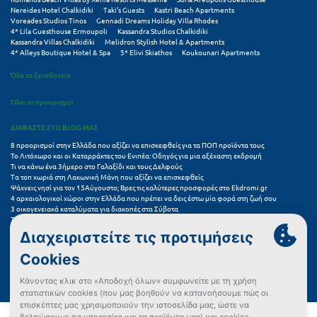
Φοινικούντα
Nereides Hotel Chalkidiki
Taki's Guests
Kastri Beach Apartments
Voreades Studios Tinos
Gennadi Dreams Holiday Villa Rhodes
4* Lila Guesthouse Ermoupoli
Kassandra Studios Chalkidiki
Χ
Kassandra Villas Chalkidiki
Melidron Stylish Hotel & Apartments
4* Alleys Boutique Hotel & Spa
5* Elivi Skiathos
Koukounari Apartments
Χαλκίδα
Όλα τα ξενοδοχεία
Χαλκιδική
Όλοι οι προορισμοί
Χανιά
ΔΙΑΒΑΣΤΕ ΣΤΟ BLOG ΜΑΣ
8 προορισμοί στην Ελλάδα που αξίζει να επισκεφθείς για τα ΠΟΠ προϊόντα τους
Χερσόνησος
Το Λιτόχωρο και οι Καταρράκτες του Ενιπέα: Οδηγός για μια αξέχαστη εκδρομή
Τι να κάνω ένα 3ήμερο στο Γαλαξίδι και τους Δελφούς
Χερσόνησος Άθως
Τα τοπ χωριά στη Λακωνική Μάνη που αξίζει να επισκεφθείς
Ψάχνεις νησί για τον 15Αύγουστο; Βρες τις καλύτερες προσφορές στο Ekdromi.gr
4 αρχαιολογικοί χώροι στην Ελλάδα που πρέπει να δεις έστω μία φορά στη ζωή σου
Χίος
3 οικογενειακά καταλύματα για διακοπές στα Σύβοτα
Τα 11 καλύτερα καλοκαιρινά resorts στην Ελλάδα
Χράνοι Μεσσηνίας
7 μικρά ελληνικά νησιά για αξέχαστες καλοκαιρινές διακοπές
5+1 ινσταγκραμικές παραλίες στην Ελλάδα που αξίζουν μια θέση στο feed σου
Συχνές Ερωτήσεις (FAQs) για Ξενοδοχεία
Ψ
Ψαθόπυργος