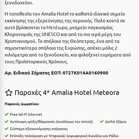
ξενοδοχείου.
Η
Η τοποθεσία του Amalia Hotel το καθιστά ιδανικό σημείο
Ηλεία
εκκίνησης της εξερεύνησης της περιοχής. Πολύ κοντά σε
αυτό βρίσκονται τα Μετέωρα, μνημείο παγκοσμίας
Ηράκλειο
Κληρονομιάς της UNESCO και από τα πιο ιερά μέρη του
Χριστιανισμού. Το σπήλαιο της Θεόπετρας, ένα από τα
Θ
σημαντικότερα σπήλαια της Ευρώπης, απέχει μόλις 2
χιλιόμετρα από το ξενοδοχείο, και φιλοξενεί ευρήματα από
Θάσος
τους Προϊστορικούς Χρόνους.
Θεσσαλονίκη
Αρ. Ειδικού Σήματος ΕΟΤ: 0727K014A0160900
Ι
Παροχές 4* Amalia Hotel Meteora
Ιεράπετρα
Παροχές Δωματίου:
Ιθάκη
Free Wi-Fi internet
Ικαρία
Αυτόνομη ψύξη/θέρμανση (αναλόγως την εποχή)
Διπλά τζάμια
Σύστημα εξοικονόμησης ενέργειας
Ίος
Επίπεδη τηλεόραση με Ψηφιακά/ Δορυφορικά Κανάλια και Ράδιο