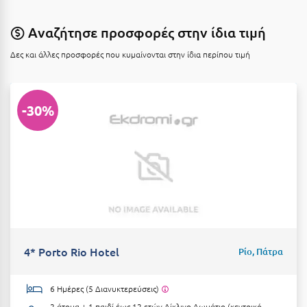
Κοζάνη
Αναζήτησε προσφορές στην ίδια τιμή
Κοκκώνι Κορινθίας
Δες και άλλες προσφορές που κυμαίνονται στην ίδια περίπου τιμή
Κομοτηνή
Κόνιτσα
-30%
Κόρινθος
Κορώνη
Κουρούτα Ηλείας
Κουφονήσια
Κρήτη
Κρουαζιέρες
4* Porto Rio Hotel
Ρίο, Πάτρα
Κύθηρα
6 Ημέρες (5 Διανυκτερεύσεις)
Κυλλήνη
2 άτομα + 1 παιδί έως 12 ετών
Δίκλινο Δωμάτιο (κεντρικό