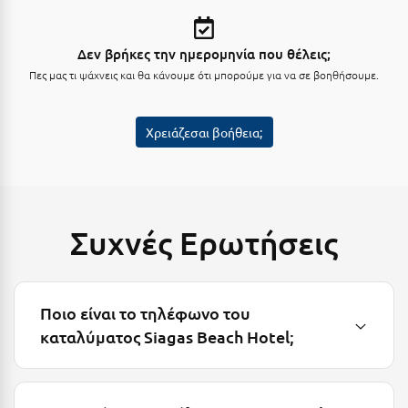
Λευκάδα
Λήμνος
Δεν βρήκες την ημερομηνία που θέλεις;
Λίμνη Πλαστήρα
Πες μας τι ψάχνεις και θα κάνουμε ότι μπορούμε για να σε βοηθήσουμε.
Λιτόχωρο
Χρειάζεσαι βοήθεια;
Λουτρά Πόζαρ
Λουτρά Υπάτης
Λουτράκι
Συχνές Ερωτήσεις
Λούτσα
Μ
Ποιο είναι το τηλέφωνο του
Μάνη
καταλύματος Siagas Beach Hotel;
Μαραθώνας Αττικής
Μαρώνεια