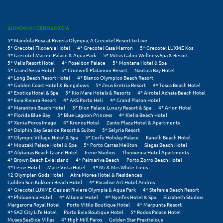
Πάργα
Παρνασσός
ΔΗΜΟΦΙΛΗ ΞΕΝΟΔΟΧΕΙΑ
Πάρος
5* Mandola Rosa at Riviera Olympia, A Grecotel Resort to Live
5* Grecotel Filoxenia Hotel
4* Grecotel Casa Marron
5* Grecotel LUXME Kos
4* Grecotel Marine Palace & Aqua Park
5* Mitsis Galini Wellness Spa & Resort
Πάτμος
5* Valis Resort Hotel
4* Poseidon Palace
5* Montana Hotel & Spa
5* Grand Serai Hotel
5* Cronwell Platamon Resort
Nautica Bay Hotel
Πάτρα
4* Long Beach Resort Hotel
4* Bianco Olympico Beach Resort
4* Golden Coast Hotel & Bungalows
5* Zeus Eretria Resort
4* Tosca Beach Hotel
4* Exotica Hotel & Spa
5* Ilio Mare Hotels & Resorts
4* Airotel Achaia Beach Hotel
Παύλιανη
4* Evia Riviera Resort
4* AKS Porto Heli
4* Grand Platon Hotel
4* Maranton Beach Hotel
5* Dion Palace Luxury Resort & Spa
4* Arion Hotel
Πειραιάς
4* Florida Blue Bay
5* Blue Lagoon Princess
4* Klelia Beach Hotel
4* Xenia Poros Image
4* Kronos Hotel
Zante Plaza Hotel & Apartments
4* Dolphin Bay Seaside Resort & Suites
5* Selyria Resort
Πελοπόννησος
4* Olympic Village Hotel & Spa
5* Corfu Holiday Palace
Kanelli Beach Hotel
4* Mouzaki Palace Hotel & Spa
5* Porto Carras Meliton
Siagas Beach Hotel
Πήλιο
4* Alykanas Beach Grand Hotel
Irene Studios
Theoxenia Hotel Apartments
4* Brown Beach Evia Island
4* Palmariva Beach
Porto Zorro Beach Hotel
4* Lesse Hotel
Mare Vista Hotel
4* Mr & Mrs White Tinos
Πιερία
12 Olympian Gods Hotel
Akra Morea Hotel & Residences
Golden Sun Kokkoni Beach Hotel
4* Paradise Art Hotel Andros
Πλαταμώνας
4* Grecotel LUXME Oasis at Riviera Olympia & Aqua Park
4* Stefania Beach Resort
4* Philoxenia Hotel
4* Altamar Hotel
4* Nymfes Hotel & Spa
Elizabeth Studios
Margarona Royal Hotel
Porto Vitilo Boutique Hotel
4* Marpunta Resort
Πλύτρα Λακωνίας
4* SAZ City Life Hotel
Porto Evia Boutique Hotel
5* Rodos Palace Hotel
Muses SeaSide Villas
4* High Mill Paros
Golden Star Praxitelous