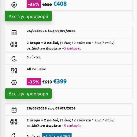
Suites
€408
Βόλος
-35%
€625
Βραχάτι Κορινθίας
Δες την προσφορά
Βυτίνα
Δες όλες τις προσφορές
26/08/2026 έως 09/09/2026
Γ
Δες όλα τα πακέτα διακοπών
2 άτομα + 2 παιδιά,
1 έως 12 ετών και 1 έως 7 ετών
σε
Δίκλινο Δωμάτιο
+5 επιλογές
Γαλαξiδι
3
νύχτες
Γλυφάδα
All Inclusive
Γρεβενά
€399
-35%
€610
Γύθειο
Δες την προσφορά
Δ
26/08/2026 έως 09/09/2026
Δελφοί
2 άτομα + 2 παιδιά,
1 έως 12 ετών και 1 έως 7 ετών
σε
Δίκλινο Δωμάτιο
+5 επιλογές
Διακοπτό
3
νύχτες
+1 Νύχτα ΔΩΡΟ