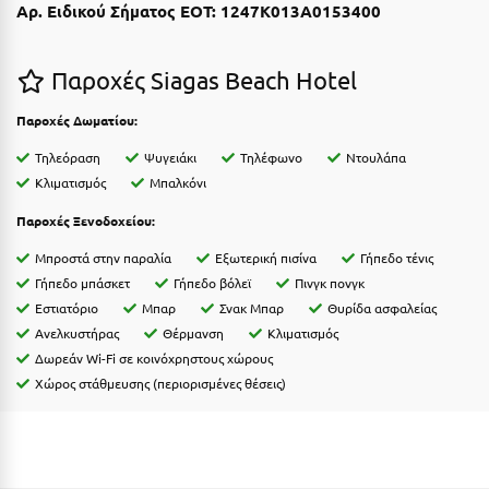
Καρδίτσα
Αρ. Ειδικού Σήματος ΕΟΤ: 1247K013A0153400
Κάρπαθος
Παροχές Siagas Beach Hotel
Καρπενήσι
Παροχές Δωματίου:
Κάρυστος
Τηλεόραση
Ψυγειάκι
Τηλέφωνο
Ντουλάπα
Κάσος
Κλιματισμός
Μπαλκόνι
Κασσάνδρα
Παροχές Ξενοδοχείου:
Καστοριά
Μπροστά στην παραλία
Εξωτερική πισίνα
Γήπεδο τένις
Γήπεδο μπάσκετ
Γήπεδο βόλεϊ
Πινγκ πονγκ
Κατερίνη
Εστιατόριο
Μπαρ
Σνακ Μπαρ
Θυρίδα ασφαλείας
Ανελκυστήρας
Θέρμανση
Κλιματισμός
Κέα - Τζιά
Δωρεάν Wi-Fi σε κοινόχρηστους χώρους
Κερατέα
Χώρος στάθμευσης (περιορισμένες θέσεις)
Κέρκυρα
Κεφαλονιά