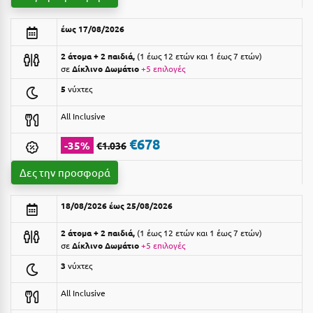
Αργολίδα
Ξενοδοχεία 3 Αστέρων
έως 17/08/2026
Αριδαία
Ξενοδοχεία 4 Αστέρων
2 άτομα + 2 παιδιά,
1 έως 12 ετών και 1 έως 7 ετών
σε
Δίκλινο Δωμάτιο
+5 επιλογές
Αρκαδία
Ξενοδοχεία 5 Αστέρων
5
νύχτες
Αρκίτσα
Βίλες
All Inclusive
Αρτέμιδα
Κρουαζιέρες
€678
-35%
€1.036
Αρχαία Ολυμπία
Ενοικιαζόμενα Δωμάτια
Δες την προσφορά
Αστυπάλαια
Διαμερίσματα
Αττική
18/08/2026 έως 25/08/2026
Studios
Αχαΐα
Boutique Hotels
2 άτομα + 2 παιδιά,
1 έως 12 ετών και 1 έως 7 ετών
σε
Δίκλινο Δωμάτιο
+5 επιλογές
Ξενώνες
Β
3
νύχτες
Camping
Βansko
All Inclusive