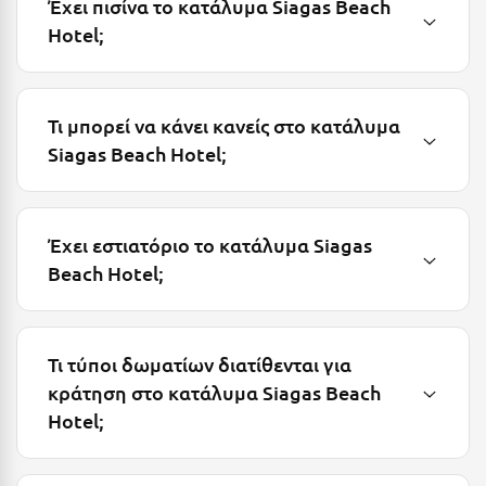
Έχει πισίνα το κατάλυμα Siagas Beach
Μεθώνη
Hotel;
Μεσολόγγι
Μεσσηνία
Τι μπορεί να κάνει κανείς στο κατάλυμα
Siagas Beach Hotel;
Μετέωρα
Μέτσοβο
Μήλος
Έχει εστιατόριο το κατάλυμα Siagas
Beach Hotel;
Μονεμβασιά
Μουζάκι
Μπαλί Κρήτης
Τι τύποι δωματίων διατίθενται για
κράτηση στο κατάλυμα Siagas Beach
Μπάνσκο
Hotel;
Μπούκα Μεσσηνίας
Μύκονος