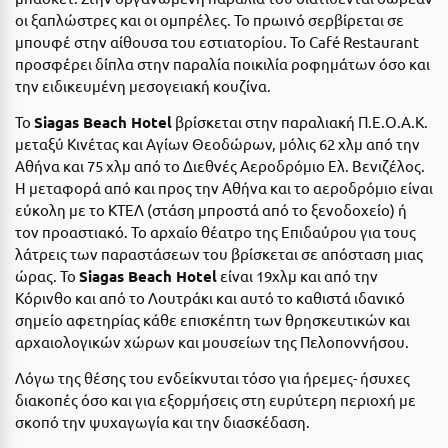
Ιωάννινα
οι ξαπλώστρες και οι ομπρέλες. Το πρωινό σερβίρεται σε
μπουφέ στην αίθουσα του εστιατορίου. Το Café Restaurant
προσφέρει δίπλα στην παραλία ποικιλία ροφημάτων όσο και
Κ
την ειδικευμένη μεσογειακή κουζίνα.
Καβάλα
Το
Siagas Beach Hotel
βρίσκεται στην παραλιακή Π.Ε.Ο.Α.Κ.
μεταξύ Κινέτας και Αγίων Θεοδώρων, μόλις 62 χλμ από την
Καλάβρυτα
Αθήνα και 75 χλμ από το Διεθνές Αεροδρόμιο Ελ. Βενιζέλος.
Καλαμάτα
Η μεταφορά από και προς την Αθήνα και το αεροδρόμιο είναι
εύκολη με το ΚΤΕΛ (στάση μπροστά από το ξενοδοχείο) ή
Κάλαμος
τον προαστιακό. Το αρχαίο θέατρο της Επιδαύρου για τους
λάτρεις των παραστάσεων του βρίσκεται σε απόσταση μιας
Καλαμπάκα
ώρας. Το
Siagas Beach Hotel
είναι 19χλμ και από την
Κόρινθο και από το Λουτράκι και αυτό το καθιστά ιδανικό
Κάλυμνος
σημείο αφετηρίας κάθε επισκέπτη των θρησκευτικών και
Καμένα Βούρλα
αρχαιολογικών χώρων και μουσείων της Πελοποννήσου.
Καρδάμαινα
Λόγω της θέσης του ενδείκνυται τόσο για ήρεμες- ήσυχες
διακοπές όσο και για εξορμήσεις στη ευρύτερη περιοχή με
Καρδαμύλη
σκοπό την ψυχαγωγία και την διασκέδαση.