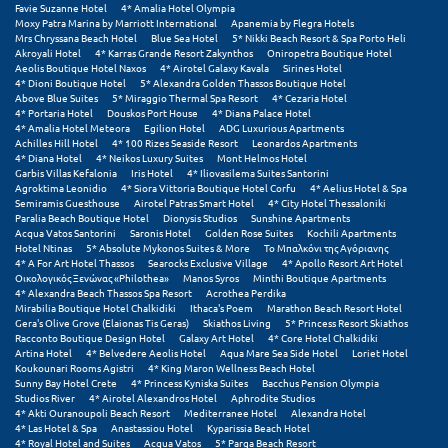
Πόρος
Favie Suzanne Hotel
4* Amalia Hotel Olympia
Moxy Patra Marina by Marriott International
Apanemia by Flegra Hotels
Mrs Chryssana Beach Hotel
Blue Sea Hotel
5* Nikki Beach Resort & Spa Porto Heli
Πόρτο Χέλι
Akroyali Hotel
4* Karras Grande Resort Zakynthos
Oniropetra Boutique Hotel
Aeolis Boutique Hotel Naxos
4* Airotel Galaxy Kavala
Sirines Hotel
4* Dioni Boutique Hotel
5* Alexandra Golden Thassos Boutique Hotel
Πρέβεζα
Above Blue Suites
5* Miraggio Thermal Spa Resort
4* Cezaria Hotel
4* Portaria Hotel
Douskos Port House
4* Diana Palace Hotel
Πύλος
4* Amalia Hotel Meteora
Egilion Hotel
ADG Luxurious Apartments
Achilles Hill Hotel
4* 100 Rizes Seaside Resort
Leonardos Apartments
4* Diana Hotel
4* Neikos Luxury Suites
Mont Helmos Hotel
Πύργος
Garbis Villas Kefalonia
Iris Hotel
4* Iliovasilema Suites Santorini
Agroktima Leonidio
4* Siora Vittoria Boutique Hotel Corfu
4* Aelius Hotel & Spa
Semiramis Guesthouse
Airotel Patras Smart Hotel
4* City Hotel Thessaloniki
Ρ
Paralia Beach Boutique Hotel
Dionysis Studios
Sunshine Apartments
Acqua Vatos Santorini
Saronis Hotel
Golden Rose Suites
Kochili Apartments
Hotel Ntinas
5* Absolute Mykonos Suites & More
Το Μπαλκόνι της Αγόριανης
Ρέθυμνο
4* A For Art Hotel Thassos
Searocks Exclusive Village
4* Apollo Resort Art Hotel
Οικολογικός Ξενώνας «Philothea»
Manos Syros
Minthi Boutique Apartments
Ρίο
4* Alexandra Beach Thassos Spa Resort
Acrothea Perdika
Mirabilia Boutique Hotel Chalkidiki
Ithaca's Poem
Marathon Beach Resort Hotel
Gera's Olive Grove (Elaionas Tis Geras)
Skiathos Living
5* Princess Resort Skiathos
Ρόδος
Racconto Boutique Design Hotel
Galaxy Art Hotel
4* Core Hotel Chalkidiki
Artina Hotel
4* Belvedere Aeolis Hotel
Aqua Mare Sea Side Hotel
Loriet Hotel
Koukounari Rooms Agistri
4* King Maron Wellness Beach Hotel
Σ
Sunny Bay Hotel Crete
4* Princess Kyniska Suites
Bacchus Pension Olympia
Studios River
4* Airotel Alexandros Hotel
Aphrodite Studios
4* Akti Ouranoupoli Beach Resort
Mediterranee Hotel
Alexandra Hotel
Σαλαμίνα
4* Las Hotel & Spa
Anastassiou Hotel
Kyparissia Beach Hotel
4* Royal Hotel and Suites
Acqua Vatos
5* Parga Beach Resort