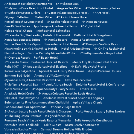
Andromaches Holiday Apartments
5* Mykonos Soul
Σούνιο
5* Mykonos Dove Beachfront Hotel
Aegean Sea Villas
4* White Harmony Suites
4* Lithos by Spyros & Flora
5* Varos Village Boutique Hotel
4* Art Hotel
Σπάρτη
Olympic Palladium
Melissi Villas
4* Astir of Naxos Hotel
Petradi Beach Lounge Hotel
5* Eagles Palace Hotel
4* Aegean Houses
Casa Di Fiori Suites
Ippokampos Apartments Naxos
4* Vigla Hotel
Σπέτσες
Halepa Hotel Chania
Iniohos Hotel Zakynthos
5* Lesante Blu, The Leading Hotels of the World
Delfinia Hotel & Bungalows
Σποράδες
Xenia Residences & Suites
4* Apollo Resort
Angela Apartments Kos
Sunrise Beach Suites Syros
Iliovasilema Hotel Naxos
4* Dionysos Sea Side Resort
Mrs Armelina by Mr&Mrs White Hotels
Hotel Ariadne Skyros
4* On The Rocks Hotel
Σύβοτα
Naxos Cottage
Sunrise Paros by Mr and Mrs White
5* Rethymno Mare Royal Hotel
4* Orpheas Resort
Porfi Beach Hotel
Σύμη
5* Lesante Classic – Preferred Hotels & Resorts
Menta City Boutique Hotel Crete
Polis 1907
5* Aegean Suites Hotel Skiathos
4* Dafni Plus Hotel Pieria
Karras Livin Zakynthos
Apricot & Sea Luxury Villas Naxos
Aspros Potamos Houses
Σύρος
Summer Bed Nydri
Anemelia Villa Zakynthos
Mykonos Lolita, A Grecotel Resort to Live
Little Venice Villas
4* Sofianna Resort & Spa
4* Louis Althea Beach
Dolphin Resort Hotel & Conference
Σχοινούσα
Zante Vista Villas
4* Aqua Serenity Luxury Suites
Dimitra Hotel
Anastasia Hotel Crete
5* Amada Colossos Resort by Louis Hotels
Ink Hotel Phos Rethymno
Abelonas Retreat Sunset & Sunrise Lodgings
Τ
Belohorizonte Fine Accommodation Chalkidiki
Aphea Village Chania
Pandora Studios & Apartments
4* Zeus Village Resort
5* Avaton Luxury Beach Resort Relais & Chateaux
Porto Vecchio Luxury Suites Spetses
Τζουμέρκα
4* The King Jason Protaras – Designed for adults
Romanos Beach Villas by Xenia Resorts Messenia
Sofia Areopolis Guesthouse
Τήνος
Nereides Hotel Chalkidiki
Taki's Guests
Kastri Beach Apartments
Voreades Studios Tinos
Gennadi Dreams Holiday Villa Rhodes
4* Lila Guesthouse Ermoupoli
Kassandra Studios Chalkidiki