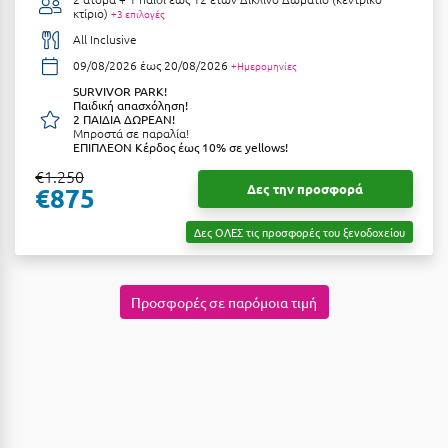
κτίριο)
+3 επιλογές
Κύμη Ευβοίας
All Inclusive
Κυπαρισσία
09/08/2026 έως 20/08/2026
+Ημερομηνίες
SURVIVOR PARK!
Κύπρος
Παιδική απασχόληση!
2 ΠΑΙΔΙΑ ΔΩΡΕΑΝ!
Κως
Μπροστά σε παραλία!
ΕΠΙΠΛΕΟΝ Κέρδος έως 10% σε yellows!
€1.250
Λ
Δες την προσφορά
€875
Λαγκάδια
Δες ΟΛΕΣ τις προσφορές του ξενοδοχείου
Λακόπετρα Αχαΐας
Λακωνία
Προσφορές σε παρόμοια τιμή
Λασίθι
Λεπτοκαρυά
Λέσβος