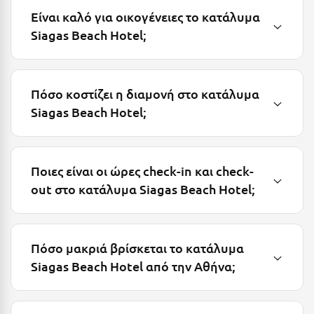
Είναι καλό για οικογένειες το κατάλυμα
Μυστράς
Siagas Beach Hotel;
Μυτιλήνη
Ν
Πόσο κοστίζει η διαμονή στο κατάλυμα
Siagas Beach Hotel;
Νάξος
Νάουσα
Ποιες είναι οι ώρες check-in και check-
Ναυπακτία
out στο κατάλυμα Siagas Beach Hotel;
Ναύπλιο
Νέα Μάκρη
Πόσο μακριά βρίσκεται το κατάλυμα
Νέα Στύρα Εύβοιας
Siagas Beach Hotel από την Αθήνα;
Νέοι Πόροι Πιερίας
Ξ