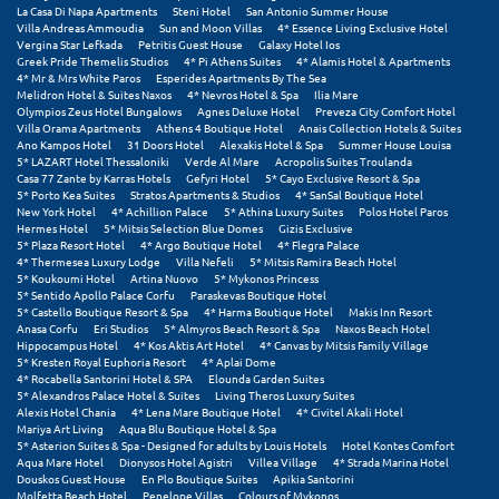
Σαμοθράκη
La Casa Di Napa Apartments
Steni Hotel
San Antonio Summer House
Villa Andreas Ammoudia
Sun and Moon Villas
4* Essence Living Exclusive Hotel
Vergina Star Lefkada
Petritis Guest House
Galaxy Hotel Ios
Σάμος
Greek Pride Themelis Studios
4* Pi Athens Suites
4* Alamis Hotel & Apartments
4* Mr & Mrs White Paros
Esperides Apartments By The Sea
Σαντορίνη
Melidron Hotel & Suites Naxos
4* Nevros Hotel & Spa
Ilia Mare
Olympios Zeus Hotel Bungalows
Agnes Deluxe Hotel
Preveza City Comfort Hotel
Villa Orama Apartments
Athens 4 Boutique Hotel
Anais Collection Hotels & Suites
Σέριφος
Ano Kampos Hotel
31 Doors Hotel
Alexakis Hotel & Spa
Summer House Louisa
5* LAZART Hotel Thessaloniki
Verde Al Mare
Acropolis Suites Troulanda
Casa 77 Zante by Karras Hotels
Gefyri Hotel
5* Cayo Exclusive Resort & Spa
Σέρρες
5* Porto Kea Suites
Stratos Apartments & Studios
4* SanSal Boutique Hotel
New York Hotel
4* Achillion Palace
5* Athina Luxury Suites
Polos Hotel Paros
Σιθωνία
Hermes Hotel
5* Mitsis Selection Blue Domes
Gizis Exclusive
5* Plaza Resort Hotel
4* Argo Boutique Hotel
4* Flegra Palace
4* Thermesea Luxury Lodge
Villa Nefeli
5* Mitsis Ramira Beach Hotel
Σίκινος
5* Koukoumi Hotel
Artina Nuovo
5* Mykonos Princess
5* Sentido Apollo Palace Corfu
Paraskevas Boutique Hotel
Σίφνος
5* Castello Boutique Resort & Spa
4* Harma Boutique Hotel
Makis Inn Resort
Anasa Corfu
Eri Studios
5* Almyros Beach Resort & Spa
Naxos Beach Hotel
Hippocampus Hotel
4* Kos Aktis Art Hotel
4* Canvas by Mitsis Family Village
Σκαφιδιά Ηλείας
5* Kresten Royal Euphoria Resort
4* Aplai Dome
4* Rocabella Santorini Hotel & SPA
Elounda Garden Suites
Σκιάθος
5* Alexandros Palace Hotel & Suites
Living Theros Luxury Suites
Alexis Hotel Chania
4* Lena Mare Boutique Hotel
4* Civitel Akali Hotel
Mariya Art Living
Aqua Blu Boutique Hotel & Spa
Σκόπελος
5* Asterion Suites & Spa - Designed for adults by Louis Hotels
Hotel Kontes Comfort
Aqua Mare Hotel
Dionysos Hotel Agistri
Villea Village
4* Strada Marina Hotel
Σκύρος
Douskos Guest House
En Plo Boutique Suites
Apikia Santorini
Molfetta Beach Hotel
Penelope Villas
Colours of Mykonos