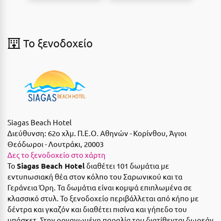
Η
Ηλεία
To ξενοδοχείο
Ηράκλειο
Θ
Θάσος
Θεσσαλονίκη
Siagas Beach Hotel
Ι
Διεύθυνση:
62ο χλμ. Π.Ε.Ο. Αθηνών - Κορίνθου, Άγιοι
Θεόδωροι - Λουτράκι, 20003
Ιεράπετρα
Δες το ξενοδοχείο στο χάρτη
Το
Siagas Beach Hotel
διαθέτει 101 δωμάτια με
Ιθάκη
εντυπωσιακή θέα στον κόλπο του Σαρωνικού και τα
Γεράνεια Όρη. Τα δωμάτια είναι κομψά επιπλωμένα σε
Ικαρία
κλασσικό στυλ. Το ξενοδοχείο περιβάλλεται από κήπο με
δέντρα και γκαζόν και διαθέτει πισίνα και γήπεδο του
Ίος
μπάσκετ. Στην οργανωμένη παραλία του διατίθενται δωρεάν