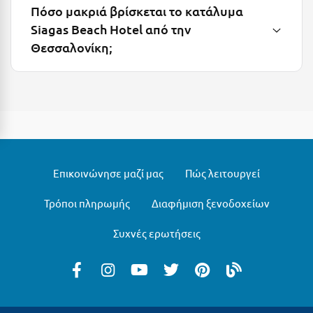
Πόσο μακριά βρίσκεται το κατάλυμα
Ξυλόκαστρο
Siagas Beach Hotel από την
Θεσσαλονίκη;
Ο
Ορεινή Αρκαδία
Ορεινή Ναυπακτία
Π
Επικοινώνησε μαζί μας
Πώς λειτουργεί
Πάλαιρος
Τρόποι πληρωμής
Διαφήμιση ξενοδοχείων
Παξοί
Συχνές ερωτήσεις
Παραλία Κατερίνης
Παραλία Λιτοχώρου
Παράλιο Άστρος