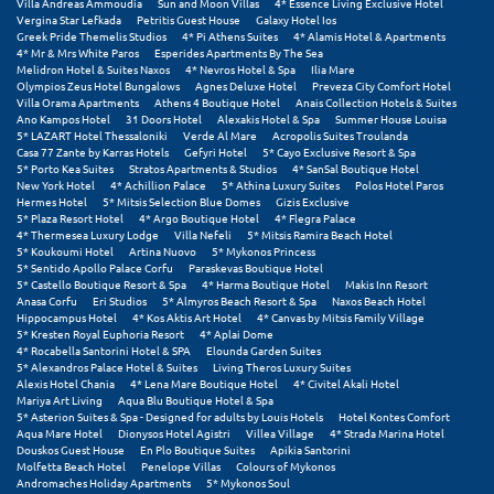
Πάργα
Villa Andreas Ammoudia
Sun and Moon Villas
4* Essence Living Exclusive Hotel
Vergina Star Lefkada
Petritis Guest House
Galaxy Hotel Ios
Greek Pride Themelis Studios
4* Pi Athens Suites
4* Alamis Hotel & Apartments
Παρνασσός
4* Mr & Mrs White Paros
Esperides Apartments By The Sea
Melidron Hotel & Suites Naxos
4* Nevros Hotel & Spa
Ilia Mare
Πάρος
Olympios Zeus Hotel Bungalows
Agnes Deluxe Hotel
Preveza City Comfort Hotel
Villa Orama Apartments
Athens 4 Boutique Hotel
Anais Collection Hotels & Suites
Ano Kampos Hotel
31 Doors Hotel
Alexakis Hotel & Spa
Summer House Louisa
Πάτμος
5* LAZART Hotel Thessaloniki
Verde Al Mare
Acropolis Suites Troulanda
Casa 77 Zante by Karras Hotels
Gefyri Hotel
5* Cayo Exclusive Resort & Spa
Πάτρα
5* Porto Kea Suites
Stratos Apartments & Studios
4* SanSal Boutique Hotel
New York Hotel
4* Achillion Palace
5* Athina Luxury Suites
Polos Hotel Paros
Hermes Hotel
5* Mitsis Selection Blue Domes
Gizis Exclusive
Παύλιανη
5* Plaza Resort Hotel
4* Argo Boutique Hotel
4* Flegra Palace
4* Thermesea Luxury Lodge
Villa Nefeli
5* Mitsis Ramira Beach Hotel
5* Koukoumi Hotel
Artina Nuovo
5* Mykonos Princess
Πειραιάς
5* Sentido Apollo Palace Corfu
Paraskevas Boutique Hotel
5* Castello Boutique Resort & Spa
4* Harma Boutique Hotel
Makis Inn Resort
Πελοπόννησος
Anasa Corfu
Eri Studios
5* Almyros Beach Resort & Spa
Naxos Beach Hotel
Hippocampus Hotel
4* Kos Aktis Art Hotel
4* Canvas by Mitsis Family Village
5* Kresten Royal Euphoria Resort
4* Aplai Dome
Πήλιο
4* Rocabella Santorini Hotel & SPA
Elounda Garden Suites
5* Alexandros Palace Hotel & Suites
Living Theros Luxury Suites
Πιερία
Alexis Hotel Chania
4* Lena Mare Boutique Hotel
4* Civitel Akali Hotel
Mariya Art Living
Aqua Blu Boutique Hotel & Spa
5* Asterion Suites & Spa - Designed for adults by Louis Hotels
Hotel Kontes Comfort
Πλαταμώνας
Aqua Mare Hotel
Dionysos Hotel Agistri
Villea Village
4* Strada Marina Hotel
Douskos Guest House
En Plo Boutique Suites
Apikia Santorini
Πλύτρα Λακωνίας
Molfetta Beach Hotel
Penelope Villas
Colours of Mykonos
Andromaches Holiday Apartments
5* Mykonos Soul