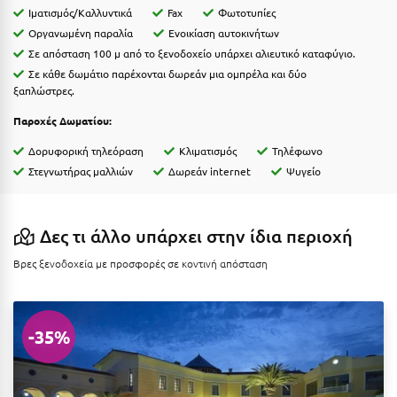
Η
Ιματισμός/Καλλυντικά
Fax
Φωτοτυπίες
Οργανωμένη παραλία
Ενοικίαση αυτοκινήτων
Ηλεία
Σε απόσταση 100 μ από το ξενοδοχείο υπάρχει αλιευτικό καταφύγιο.
Σε κάθε δωμάτιο παρέχονται δωρεάν μια ομπρέλα και δύο
Ηράκλειο
ξαπλώστρες.
Παροχές Δωματίου:
Θ
Δορυφορική τηλεόραση
Κλιματισμός
Τηλέφωνο
Θάσος
Στεγνωτήρας μαλλιών
Δωρεάν internet
Ψυγείο
Θεσσαλονίκη
Δες τι άλλο υπάρχει στην ίδια περιοχή
Ι
Βρες ξενοδοχεία με προσφορές σε κοντινή απόσταση
Ιεράπετρα
Ιθάκη
-35%
Ικαρία
Ίος