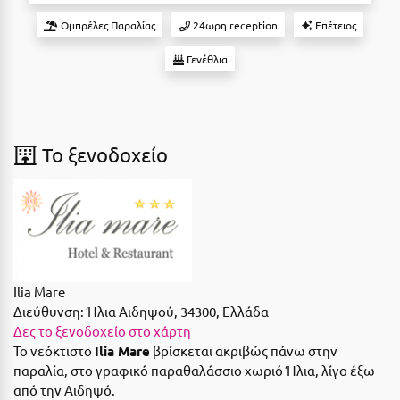
Suites
Βόλος
Ομπρέλες Παραλίας
24ωρη reception
Επέτειος
Βραχάτι Κορινθίας
Γενέθλια
Βυτίνα
Δες όλες τις προσφορές
Γ
Δες όλα τα πακέτα διακοπών
To ξενοδοχείο
Γαλαξiδι
Γλυφάδα
Γρεβενά
Γύθειο
Ilia Mare
Δ
Διεύθυνση:
Ήλια Αιδηψού, 34300, Ελλάδα
Δες το ξενοδοχείο στο χάρτη
Δελφοί
Το νεόκτιστο
Ilia Mare
βρίσκεται ακριβώς πάνω στην
παραλία, στο γραφικό παραθαλάσσιο χωριό Ήλια, λίγο έξω
Διακοπτό
από την Αιδηψό.