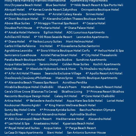
Moxy Patra Marina by Marriott International
Apanemia by Flegra Hotels
Mrs Chryssana Beach Hotel
Blue Sea Hotel
5* Nikki Beach Resort & Spa Porto Heli
Akroyali Hotel
4* Karras Grande Resort Zakynthos
Oniropetra Boutique Hotel
Ξυλόκαστρο
Aeolis Boutique Hotel Naxos
4* Airotel Galaxy Kavala
Sirines Hotel
4* Dioni Boutique Hotel
5* Alexandra Golden Thassos Boutique Hotel
Above Blue Suites
5* Miraggio Thermal Spa Resort
4* Cezaria Hotel
Ο
Douskos Port House
4* Portaria Hotel
4* Diana Palace Hotel
4* Amalia Hotel Meteora
Egilion Hotel
ADG Luxurious Apartments
Achilles Hill Hotel
4* 100 Rizes Seaside Resort
Leonardos Apartments
Ορεινή Αρκαδία
4* Diana Hotel
4* Neikos Luxury Suites
Mont Helmos Hotel
Garbis Villas Kefalonia
Iris Hotel
4* Iliovasilema Suites Santorini
Agroktima Leonidio
4* Siora Vittoria Boutique Hotel Corfu
4* Aelius Hotel & Spa
Ορεινή Ναυπακτία
Semiramis Guesthouse
Airotel Patras Smart Hotel
4* City Hotel Thessaloniki
Paralia Beach Boutique Hotel
Dionysis Studios
Sunshine Apartments
Acqua Vatos Santorini
Saronis Hotel
Golden Rose Suites
Kochili Apartments
Π
Hotel Ntinas
5* Absolute Mykonos Suites & More
Το Μπαλκόνι της Αγόριανης
4* A For Art Hotel Thassos
Searocks Exclusive Village
4* Apollo Resort Art Hotel
Οικολογικός Ξενώνας «Philothea»
Manos Syros
Minthi Boutique Apartments
Πάλαιρος
4* Alexandra Beach Thassos Spa Resort
Acrothea Perdika
Mirabilia Boutique Hotel Chalkidiki
Ithaca's Poem
Marathon Beach Resort Hotel
Παξοί
Gera's Olive Grove (Elaionas Tis Geras)
Skiathos Living
5* Princess Resort Skiathos
Racconto Boutique Design Hotel
Galaxy Art Hotel
4* Core Hotel Chalkidiki
Artina Hotel
4* Belvedere Aeolis Hotel
Aqua Mare Sea Side Hotel
Loriet Hotel
Παραλία Κατερίνης
Koukounari Rooms Agistri
4* King Maron Wellness Beach Hotel
Sunny Bay Hotel Crete
4* Princess Kyniska Suites
Bacchus Pension Olympia
Παραλία Λιτοχώρου
Studios River
4* Airotel Alexandros Hotel
Aphrodite Studios
4* Akti Ouranoupoli Beach Resort
Mediterranee Hotel
Alexandra Hotel
4* Las Hotel & Spa
Anastassiou Hotel
Kyparissia Beach Hotel
Παράλιο Άστρος
4* Royal Hotel and Suites
Acqua Vatos
5* Parga Beach Resort
La Casa Di Napa Apartments
Steni Hotel
San Antonio Summer House