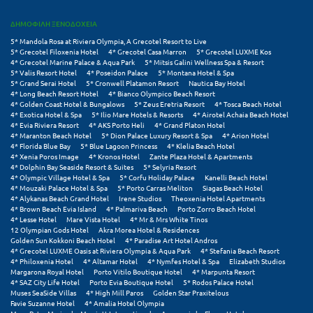
ΔΗΜΟΦΙΛΗ ΞΕΝΟΔΟΧΕΙΑ
Μυστράς
5* Mandola Rosa at Riviera Olympia, A Grecotel Resort to Live
Μυτιλήνη
5* Grecotel Filoxenia Hotel
4* Grecotel Casa Marron
5* Grecotel LUXME Kos
4* Grecotel Marine Palace & Aqua Park
5* Mitsis Galini Wellness Spa & Resort
5* Valis Resort Hotel
4* Poseidon Palace
5* Montana Hotel & Spa
5* Grand Serai Hotel
5* Cronwell Platamon Resort
Nautica Bay Hotel
Ν
4* Long Beach Resort Hotel
4* Bianco Olympico Beach Resort
4* Golden Coast Hotel & Bungalows
5* Zeus Eretria Resort
4* Tosca Beach Hotel
4* Exotica Hotel & Spa
5* Ilio Mare Hotels & Resorts
4* Airotel Achaia Beach Hotel
Νάξος
4* Evia Riviera Resort
4* AKS Porto Heli
4* Grand Platon Hotel
4* Maranton Beach Hotel
5* Dion Palace Luxury Resort & Spa
4* Arion Hotel
Νάουσα
4* Florida Blue Bay
5* Blue Lagoon Princess
4* Klelia Beach Hotel
4* Xenia Poros Image
4* Kronos Hotel
Zante Plaza Hotel & Apartments
4* Dolphin Bay Seaside Resort & Suites
5* Selyria Resort
Ναυπακτία
4* Olympic Village Hotel & Spa
5* Corfu Holiday Palace
Kanelli Beach Hotel
4* Mouzaki Palace Hotel & Spa
5* Porto Carras Meliton
Siagas Beach Hotel
Ναύπλιο
4* Alykanas Beach Grand Hotel
Irene Studios
Theoxenia Hotel Apartments
4* Brown Beach Evia Island
4* Palmariva Beach
Porto Zorro Beach Hotel
4* Lesse Hotel
Mare Vista Hotel
4* Mr & Mrs White Tinos
Νέα Μάκρη
12 Olympian Gods Hotel
Akra Morea Hotel & Residences
Golden Sun Kokkoni Beach Hotel
4* Paradise Art Hotel Andros
Νέα Στύρα Εύβοιας
4* Grecotel LUXME Oasis at Riviera Olympia & Aqua Park
4* Stefania Beach Resort
4* Philoxenia Hotel
4* Altamar Hotel
4* Nymfes Hotel & Spa
Elizabeth Studios
Margarona Royal Hotel
Porto Vitilo Boutique Hotel
4* Marpunta Resort
Νέοι Πόροι Πιερίας
4* SAZ City Life Hotel
Porto Evia Boutique Hotel
5* Rodos Palace Hotel
Muses SeaSide Villas
4* High Mill Paros
Golden Star Praxitelous
Favie Suzanne Hotel
4* Amalia Hotel Olympia
Ξ