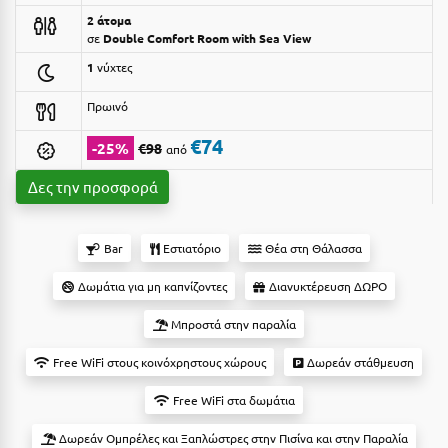
2 άτομα
Αργολίδα
Ξενοδοχεία 3 Αστέρων
σε
Double Comfort Room with Sea View
Αριδαία
1
νύχτες
Ξενοδοχεία 4 Αστέρων
Αρκαδία
Ξενοδοχεία 5 Αστέρων
Πρωινό
Αρκίτσα
€74
Βίλες
-25%
€98
από
Αρτέμιδα
Κρουαζιέρες
Δες την προσφορά
Αρχαία Ολυμπία
Ενοικιαζόμενα Δωμάτια
Bar
Εστιατόριο
Θέα στη Θάλασσα
Αστυπάλαια
Διαμερίσματα
Δωμάτια για μη καπνίζοντες
Διανυκτέρευση ΔΩΡΟ
Αττική
Studios
Μπροστά στην παραλία
Αχαΐα
Boutique Hotels
Free WiFi στους κοινόχρηστους χώρους
Δωρεάν στάθμευση
Ξενώνες
Β
Free WiFi στα δωμάτια
Camping
Βansko
Δωρεάν Ομπρέλες και Ξαπλώστρες στην Πισίνα και στην Παραλία