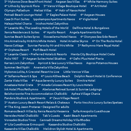
5* Mykonos Dove Beachfront Hotel
Aegean Sea Villas
4* White Harmony Suites
Πόρος
4* Lithos by Spyros & Flora
5* Varos Village Boutique Hotel
4* Art Hotel
Olympic Palladium
Melissi Villas
4* Astir of Naxos Hotel
Πόρτο Χέλι
Petradi Beach Lounge Hotel
5* Eagles Palace Hotel
4* Aegean Houses
Casa Di Fiori Suites
Ippokampos Apartments Naxos
4* Vigla Hotel
Halepa Hotel Chania
Iniohos Hotel Zakynthos
Πρέβεζα
5* Lesante Blu, The Leading Hotels of the World
Delfinia Hotel & Bungalows
Xenia Residences & Suites
4* Apollo Resort
Angela Apartments Kos
Πύλος
Sunrise Beach Suites Syros
Iliovasilema Hotel Naxos
4* Dionysos Sea Side Resort
Mrs Armelina by Mr&Mrs White Hotels
Hotel Ariadne Skyros
4* On The Rocks Hotel
Naxos Cottage
Sunrise Paros by Mr and Mrs White
5* Rethymno Mare Royal Hotel
Πύργος
4* Orpheas Resort
Porfi Beach Hotel
5* Lesante Classic – Preferred Hotels & Resorts
Menta City Boutique Hotel Crete
Polis 1907
5* Aegean Suites Hotel Skiathos
4* Dafni Plus Hotel Pieria
Ρ
Karras Livin Zakynthos
Apricot & Sea Luxury Villas Naxos
Aspros Potamos Houses
Summer Bed Nydri
Anemelia Villa Zakynthos
Mykonos Lolita, A Grecotel Resort to Live
Little Venice Villas
Ρέθυμνο
4* Sofianna Resort & Spa
4* Louis Althea Beach
Dolphin Resort Hotel & Conference
Zante Vista Villas
4* Aqua Serenity Luxury Suites
Dimitra Hotel
Anastasia Hotel Crete
5* Amada Colossos Resort by Louis Hotels
Ρίο
Ink Hotel Phos Rethymno
Abelonas Retreat Sunset & Sunrise Lodgings
Belohorizonte Fine Accommodation Chalkidiki
Aphea Village Chania
Ρόδος
Pandora Studios & Apartments
4* Zeus Village Resort
5* Avaton Luxury Beach Resort Relais & Chateaux
Porto Vecchio Luxury Suites Spetses
4* The King Jason Protaras – Designed for adults
Σ
Romanos Beach Villas by Xenia Resorts Messenia
Sofia Areopolis Guesthouse
Nereides Hotel Chalkidiki
Taki's Guests
Kastri Beach Apartments
Voreades Studios Tinos
Gennadi Dreams Holiday Villa Rhodes
Σαλαμίνα
4* Lila Guesthouse Ermoupoli
Kassandra Studios Chalkidiki
Kassandra Villas Chalkidiki
Melidron Stylish Hotel & Apartments