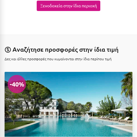
Καρδίτσα
Ξενοδοχεία στην ίδια περιοχή
Κάρπαθος
Καρπενήσι
Κάρυστος
Κάσος
Αναζήτησε προσφορές στην ίδια τιμή
Κασσάνδρα
Δες και άλλες προσφορές που κυμαίνονται στην ίδια περίπου τιμή
Καστοριά
Κατερίνη
-40%
Κέα - Τζιά
Κερατέα
Κέρκυρα
Κεφαλονιά