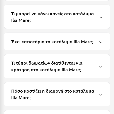
Λευκάδα
Λήμνος
Τι μπορεί να κάνει κανείς στο κατάλυμα
Ilia Mare;
Λίμνη Πλαστήρα
Λιτόχωρο
Λουτρά Πόζαρ
Έχει εστιατόριο το κατάλυμα Ilia Mare;
Λουτρά Υπάτης
Λουτράκι
Τι τύποι δωματίων διατίθενται για
Λούτσα
κράτηση στο κατάλυμα Ilia Mare;
Μ
Πόσο κοστίζει η διαμονή στο κατάλυμα
Μάνη
Ilia Mare;
Μαραθώνας Αττικής
Μαρώνεια