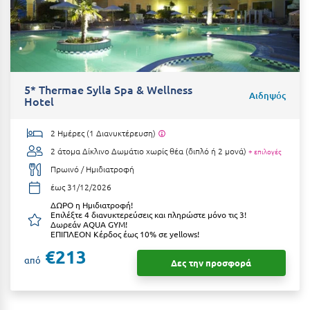
Ιωάννινα
Κ
Καβάλα
5* Thermae Sylla Spa & Wellness
Αιδηψός
Hotel
Καλάβρυτα
Καλαμάτα
2 Ημέρες (1 Διανυκτέρευση)
2 άτομα
Δίκλινο Δωμάτιο χωρίς θέα (διπλό ή 2 μονά)
+ επιλογές
Κάλαμος
Πρωινό / Ημιδιατροφή
Καλαμπάκα
έως 31/12/2026
ΔΩΡΟ η Ημιδιατροφή!
Κάλυμνος
Επιλέξτε 4 διανυκτερεύσεις και πληρώστε μόνο τις 3!
Δωρεάν AQUA GYM!
Καμένα Βούρλα
ΕΠΙΠΛΕΟΝ Κέρδος έως 10% σε yellows!
€213
Καρδάμαινα
από
Δες την προσφορά
Καρδαμύλη