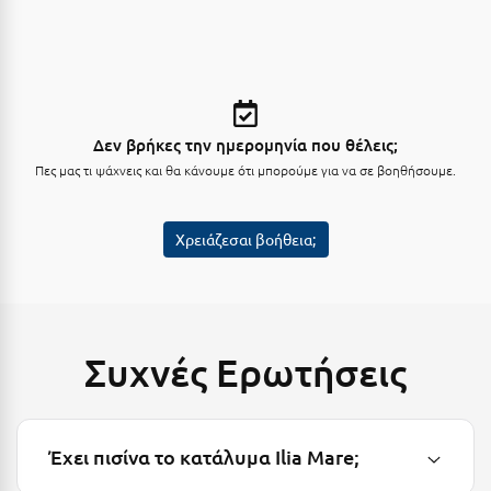
Κύμη Ευβοίας
Κυπαρισσία
Κύπρος
Δεν βρήκες την ημερομηνία που θέλεις;
Κως
Πες μας τι ψάχνεις και θα κάνουμε ότι μπορούμε για να σε βοηθήσουμε.
Λ
Χρειάζεσαι βοήθεια;
Λαγκάδια
Λακόπετρα Αχαΐας
Λακωνία
Συχνές Ερωτήσεις
Λασίθι
Λεπτοκαρυά
Λέσβος
Έχει πισίνα το κατάλυμα Ilia Mare;