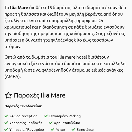
Ε
Το
Ilia Mare
διαθέτει 16 δωμάτια, όλα τα δωμάτια έχουν θέα
προς τη θάλασσα και διαθέτουν μεγάλη βεράντα από όπου
Ελάτη Αρκαδίας
ξετυλίγεται ένα τοπίο απαράμιλλης ομορφιάς. Οι
Ελληνικό Αρκαδίας
χρωματισμοί και η διακόσμηση σε κάθε δωμάτιο ενισχύουν
την αίσθηση της ηρεμίας και της χαλάρωσης. Στις μεζονέτες
Ελούντα Κρήτης
υπάρχει η δυνατότητα φιλοξενίας δύο έως τεσσάρων
ατόμων.
Ερέτρια
Οκτώ από τα δωμάτια του Ilia mare hotel διαθέτουν
Ερμιόνη
ενεργειακό τζάκι ενώ σε δύο δωμάτια υπάρχει η κατάλληλη
υποδομή ώστε να φιλοξενηθούν άτομα με ειδικές ανάγκες
Εύβοια
(ΑΜΕΑ).
Ευρυτανία
Παροχές Ilia Mare
Ζ
Παροχές Ξενοδοχείου:
Ζαγοροχώρια
24ωρη reception
Στεγασμένο Parking
Ζάκυνθος
Υπηρεσίες υποδοχής
Χρηματοκιβώτιο
Υπηρεσία Πλυντηρίου
Μπαρ
Εστιατόριο