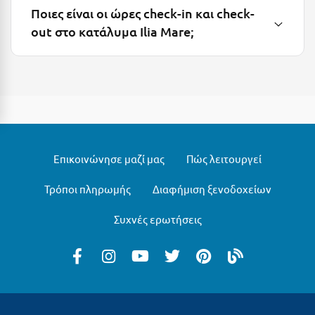
Ποιες είναι οι ώρες check-in και check-
Μεθώνη
out στο κατάλυμα Ilia Mare;
Μεσολόγγι
Μεσσηνία
Μετέωρα
Μέτσοβο
Μήλος
Επικοινώνησε μαζί μας
Πώς λειτουργεί
Μονεμβασιά
Τρόποι πληρωμής
Διαφήμιση ξενοδοχείων
Μουζάκι
Συχνές ερωτήσεις
Μπαλί Κρήτης
Μπάνσκο
Μπούκα Μεσσηνίας
Μύκονος