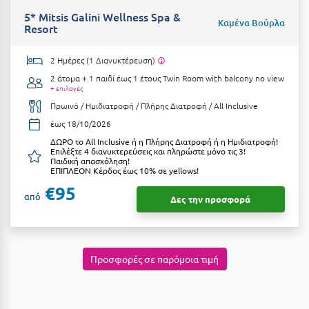
Κοζάνη
5* Mitsis Galini Wellness Spa &
Καμένα Βούρλα
Resort
Κοκκώνι Κορινθίας
Κομοτηνή
2 Ημέρες (1 Διανυκτέρευση)
2 άτομα + 1 παιδί έως 1 έτους
Twin Room with balcony no view
Κόνιτσα
+ επιλογές
Πρωινό / Ημιδιατροφή / Πλήρης Διατροφή / All Inclusive
Κόρινθος
έως 18/10/2026
Κορώνη
ΔΩΡΟ το All Inclusive ή η Πλήρης Διατροφή ή η Ημιδιατροφή!
Επιλέξτε 4 διανυκτερεύσεις και πληρώστε μόνο τις 3!
Παιδική απασχόληση!
Κουρούτα Ηλείας
ΕΠΙΠΛΕΟΝ Κέρδος έως 10% σε yellows!
€95
Κουφονήσια
από
Δες την προσφορά
Κρήτη
Κρουαζιέρες
Προσφορές σε παρόμοια τιμή
Κύθηρα
Κυλλήνη