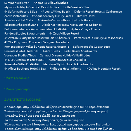
Φοινικούντα
Summer Bed Nydri
Anemelia Villa Zakynthos
Mykonos Lolita, A Grecotel Resort to Live
Little Venice Villas
4* Sofianna Resort & Spa
4* Louis Althea Beach
Dolphin Resort Hotel & Conference
Χ
Zante Vista Villas
4* Aqua Serenity Luxury Suites
Dimitra Hotel
Anastasia Hotel Crete
5* Amada Colossos Resort by Louis Hotels
Ink Hotel Phos Rethymno
Abelonas Retreat Sunset & Sunrise Lodgings
Χαλκίδα
Belohorizonte Fine Accommodation Chalkidiki
Aphea Village Chania
Pandora Studios & Apartments
4* Zeus Village Resort
5* Avaton Luxury Beach Resort Relais & Chateaux
Porto Vecchio Luxury Suites Spetses
Χαλκιδική
4* The King Jason Protaras – Designed for adults
Romanos Beach Villas by Xenia Resorts Messenia
Sofia Areopolis Guesthouse
Χανιά
Nereides Hotel Chalkidiki
Taki's Guests
Kastri Beach Apartments
Voreades Studios Tinos
Gennadi Dreams Holiday Villa Rhodes
4* Lila Guesthouse Ermoupoli
Kassandra Studios Chalkidiki
Χερσόνησος
Kassandra Villas Chalkidiki
Melidron Stylish Hotel & Apartments
4* Alleys Boutique Hotel & Spa
Philippos Hotel Athens
4* Delina Mountain Resort
Χερσόνησος Άθως
Όλα τα ξενοδοχεία
Χίος
Όλοι οι προορισμοί
Χράνοι Μεσσηνίας
ΔΙΑΒΑΣΤΕ ΣΤΟ BLOG ΜΑΣ
8 προορισμοί στην Ελλάδα που αξίζει να επισκεφθείς για τα ΠΟΠ προϊόντα τους
Ψ
Το Λιτόχωρο και οι Καταρράκτες του Ενιπέα: Οδηγός για μια αξέχαστη εκδρομή
Τι να κάνω ένα 3ήμερο στο Γαλαξίδι και τους Δελφούς
Τα τοπ χωριά στη Λακωνική Μάνη που αξίζει να επισκεφθείς
Ψαθόπυργος
Ψάχνεις νησί για τον 15Αύγουστο; Βρες τις καλύτερες προσφορές στο Ekdromi.gr
4 αρχαιολογικοί χώροι στην Ελλάδα που πρέπει να δεις έστω μία φορά στη ζωή σου