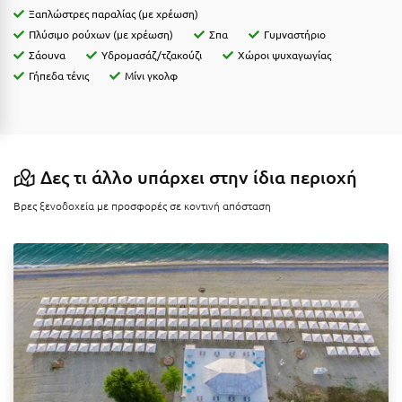
Κοζάνη
Ξαπλώστρες παραλίας (με χρέωση)
Πλύσιμο ρούχων (με χρέωση)
Σπα
Γυμναστήριο
Κοκκώνι Κορινθίας
Σάουνα
Υδρομασάζ/τζακούζι
Χώροι ψυχαγωγίας
Γήπεδα τένις
Μίνι γκολφ
Κομοτηνή
Κόνιτσα
Κόρινθος
Δες τι άλλο υπάρχει στην ίδια περιοχή
Κορώνη
Βρες ξενοδοχεία με προσφορές σε κοντινή απόσταση
Κουρούτα Ηλείας
Κουφονήσια
Κρήτη
Κρουαζιέρες
Κύθηρα
Κυλλήνη