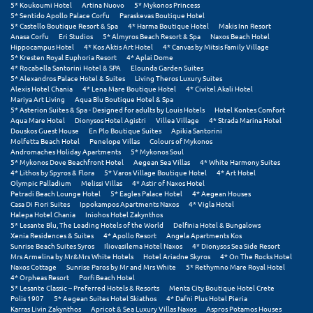
Τολό
5* Koukoumi Hotel
Artina Nuovo
5* Mykonos Princess
5* Sentido Apollo Palace Corfu
Paraskevas Boutique Hotel
5* Castello Boutique Resort & Spa
4* Harma Boutique Hotel
Makis Inn Resort
Τριζόνια Φωκίδος
Anasa Corfu
Eri Studios
5* Almyros Beach Resort & Spa
Naxos Beach Hotel
Hippocampus Hotel
4* Kos Aktis Art Hotel
4* Canvas by Mitsis Family Village
Τρίκαλα
5* Kresten Royal Euphoria Resort
4* Aplai Dome
4* Rocabella Santorini Hotel & SPA
Elounda Garden Suites
5* Alexandros Palace Hotel & Suites
Living Theros Luxury Suites
Τρίκαλα Κορινθίας
Alexis Hotel Chania
4* Lena Mare Boutique Hotel
4* Civitel Akali Hotel
Mariya Art Living
Aqua Blu Boutique Hotel & Spa
Τρίπολη
5* Asterion Suites & Spa - Designed for adults by Louis Hotels
Hotel Kontes Comfort
Aqua Mare Hotel
Dionysos Hotel Agistri
Villea Village
4* Strada Marina Hotel
Douskos Guest House
En Plo Boutique Suites
Apikia Santorini
Τυρός
Molfetta Beach Hotel
Penelope Villas
Colours of Mykonos
Andromaches Holiday Apartments
5* Mykonos Soul
5* Mykonos Dove Beachfront Hotel
Aegean Sea Villas
4* White Harmony Suites
Υ
4* Lithos by Spyros & Flora
5* Varos Village Boutique Hotel
4* Art Hotel
Olympic Palladium
Melissi Villas
4* Astir of Naxos Hotel
Petradi Beach Lounge Hotel
5* Eagles Palace Hotel
4* Aegean Houses
Ύδρα
Casa Di Fiori Suites
Ippokampos Apartments Naxos
4* Vigla Hotel
Halepa Hotel Chania
Iniohos Hotel Zakynthos
5* Lesante Blu, The Leading Hotels of the World
Delfinia Hotel & Bungalows
Φ
Xenia Residences & Suites
4* Apollo Resort
Angela Apartments Kos
Sunrise Beach Suites Syros
Iliovasilema Hotel Naxos
4* Dionysos Sea Side Resort
Mrs Armelina by Mr&Mrs White Hotels
Hotel Ariadne Skyros
4* On The Rocks Hotel
Φιλιατρά Μεσσηνίας
Naxos Cottage
Sunrise Paros by Mr and Mrs White
5* Rethymno Mare Royal Hotel
4* Orpheas Resort
Porfi Beach Hotel
5* Lesante Classic – Preferred Hotels & Resorts
Menta City Boutique Hotel Crete
Φλώρινα
Polis 1907
5* Aegean Suites Hotel Skiathos
4* Dafni Plus Hotel Pieria
Karras Livin Zakynthos
Apricot & Sea Luxury Villas Naxos
Aspros Potamos Houses