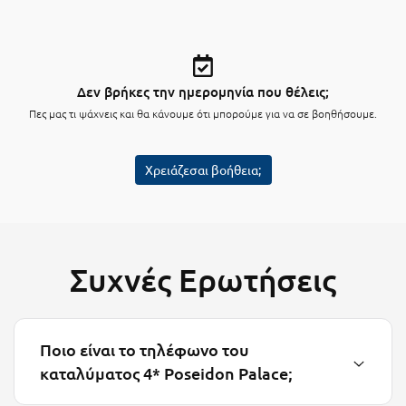
Μυστράς
Μυτιλήνη
Δεν βρήκες την ημερομηνία που θέλεις;
Ν
Πες μας τι ψάχνεις και θα κάνουμε ότι μπορούμε για να σε βοηθήσουμε.
Νάξος
Χρειάζεσαι βοήθεια;
Νάουσα
Ναυπακτία
Ναύπλιο
Συχνές Ερωτήσεις
Νέα Μάκρη
Νέα Στύρα Εύβοιας
Ποιο είναι το τηλέφωνο του
Νέοι Πόροι Πιερίας
καταλύματος 4* Poseidon Palace;
Ξ