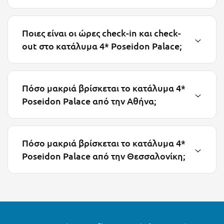
Πάργα
Παρνασσός
Ποιες είναι οι ώρες check-in και check-
Πάρος
out στο κατάλυμα 4* Poseidon Palace;
Πάτμος
Πάτρα
Πόσο μακριά βρίσκεται το κατάλυμα 4*
Παύλιανη
Poseidon Palace από την Αθήνα;
Πειραιάς
Πελοπόννησος
Πόσο μακριά βρίσκεται το κατάλυμα 4*
Πήλιο
Poseidon Palace από την Θεσσαλονίκη;
Πιερία
Πλαταμώνας
Πλύτρα Λακωνίας