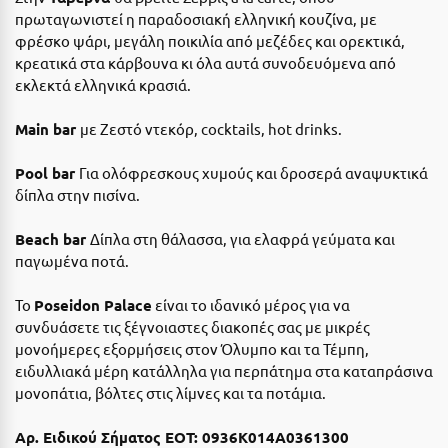
Ιωάννινα
πρωταγωνιστεί η παραδοσιακή ελληνική κουζίνα, με
φρέσκο ψάρι, μεγάλη ποικιλία από μεζέδες και ορεκτικά,
κρεατικά στα κάρβουνα κι όλα αυτά συνοδευόμενα από
Κ
εκλεκτά ελληνικά κρασιά.
Καβάλα
Main bar
με Ζεστό ντεκόρ, cocktails, hot drinks.
Καλάβρυτα
Pool bar
Για ολόφρεσκους χυμούς και δροσερά αναψυκτικά
Καλαμάτα
δίπλα στην πισίνα.
Κάλαμος
Beach bar
Δίπλα στη θάλασσα, για ελαφρά γεύματα και
παγωμένα ποτά.
Καλαμπάκα
Κάλυμνος
Το
Poseidon Palace
είναι το ιδανικό μέρος για να
συνδυάσετε τις ξέγνοιαστες διακοπές σας με μικρές
Καμένα Βούρλα
μονοήμερες εξορμήσεις στον Όλυμπο και τα Τέμπη,
ειδυλλιακά μέρη κατάλληλα για περπάτημα στα καταπράσινα
Καρδάμαινα
μονοπάτια, βόλτες στις λίμνες και τα ποτάμια.
Καρδαμύλη
Αρ. Ειδικού Σήματος ΕΟΤ: 0936K014A0361300