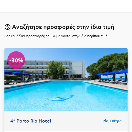
Λευκάδα
Λήμνος
Λίμνη Πλαστήρα
Αναζήτησε προσφορές στην ίδια τιμή
Λιτόχωρο
Δες και άλλες προσφορές που κυμαίνονται στην ίδια περίπου τιμή
Λουτρά Πόζαρ
Λουτρά Υπάτης
-30%
Λουτράκι
Λούτσα
Μ
Μάνη
Μαραθώνας Αττικής
4* Porto Rio Hotel
Ρίο, Πάτρα
Μαρώνεια