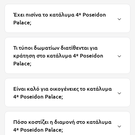
Ξυλόκαστρο
Έχει πισίνα το κατάλυμα 4* Poseidon
Palace;
Ο
Ορεινή Αρκαδία
Τι τύποι δωματίων διατίθενται για
Ορεινή Ναυπακτία
κράτηση στο κατάλυμα 4* Poseidon
Palace;
Π
Πάλαιρος
Είναι καλό για οικογένειες το κατάλυμα
Παξοί
4* Poseidon Palace;
Παραλία Κατερίνης
Παραλία Λιτοχώρου
Πόσο κοστίζει η διαμονή στο κατάλυμα
Παράλιο Άστρος
4* Poseidon Palace;