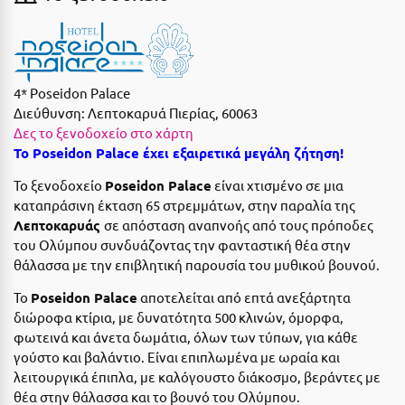
Ε
Ελάτη Αρκαδίας
Ελληνικό Αρκαδίας
4* Poseidon Palace
Διεύθυνση:
Λεπτοκαρυά Πιερίας, 60063
Ελούντα Κρήτης
Δες το ξενοδοχείο στο χάρτη
Ερέτρια
Το Poseidon Palace έχει εξαιρετικά μεγάλη ζήτηση!
Ερμιόνη
Το ξενοδοχείο
Poseidon Palace
είναι χτισμένο σε μια
καταπράσινη έκταση 65 στρεμμάτων, στην παραλία της
Εύβοια
Λεπτοκαρυάς
σε απόσταση αναπνοής από τους πρόποδες
του Ολύμπου συνδυάζοντας την φανταστική θέα στην
Ευρυτανία
θάλασσα με την επιβλητική παρουσία του μυθικού βουνού.
Ζ
Το
Poseidon Palace
αποτελείται από επτά ανεξάρτητα
διώροφα κτίρια, με δυνατότητα 500 κλινών, όμορφα,
Ζαγοροχώρια
φωτεινά και άνετα δωμάτια, όλων των τύπων, για κάθε
γούστο και βαλάντιο. Είναι επιπλωμένα με ωραία και
Ζάκυνθος
λειτουργικά έπιπλα, με καλόγουστο διάκοσμο, βεράντες με
θέα στην θάλασσα και το βουνό του Ολύμπου.