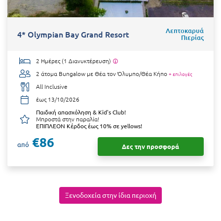
Κύμη Ευβοίας
Κυπαρισσία
Λεπτοκαρυά
4* Olympian Bay Grand Resort
Πιερίας
Κύπρος
2 Ημέρες (1 Διανυκτέρευση)
Κως
2 άτομα
Bungalow με Θέα τον Όλυμπο/Θέα Κήπο
+ επιλογές
All Inclusive
Λ
έως 13/10/2026
Λαγκάδια
Παιδική απασχόληση & Kid's Club!
Μπροστά στην παραλία!
ΕΠΙΠΛΕΟΝ Κέρδος έως 10% σε yellows!
Λακόπετρα Αχαΐας
€86
από
Δες την προσφορά
Λακωνία
Λασίθι
Λεπτοκαρυά
Ξενοδοχεία στην ίδια περιοχή
Λέσβος