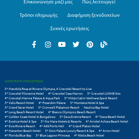
Επικοινώνησε μαζί μας
Πώς λειτουργεί
Πόρος
Τρόποι πληρωμής
Διαφήμιση ξενοδοχείων
Πόρτο Χέλι
Πρέβεζα
Συχνές ερωτήσεις
Πύλος
Πύργος
Ρ
Ρέθυμνο
ΔΗΜΟΦΙΛΗ ΞΕΝΟΔΟΧΕΙΑ
5* Mandola Rosa at Riviera Olympia, A Grecotel Resort to Live
Ρίο
5* Grecotel Filoxenia Hotel
4* Grecotel Casa Marron
5* Grecotel LUXME Kos
4* Grecotel Marine Palace & Aqua Park
5* Mitsis Galini Wellness Spa & Resort
Ρόδος
5* Valis Resort Hotel
4* Poseidon Palace
5* Montana Hotel & Spa
5* Grand Serai Hotel
5* Cronwell Platamon Resort
Nautica Bay Hotel
4* Long Beach Resort Hotel
4* Bianco Olympico Beach Resort
Σ
4* Golden Coast Hotel & Bungalows
5* Zeus Eretria Resort
4* Tosca Beach Hotel
4* Exotica Hotel & Spa
5* Ilio Mare Hotels & Resorts
4* Airotel Achaia Beach Hotel
4* Evia Riviera Resort
4* AKS Porto Heli
4* Grand Platon Hotel
Σαλαμίνα
4* Maranton Beach Hotel
5* Dion Palace Luxury Resort & Spa
4* Arion Hotel
4* Florida Blue Bay
5* Blue Lagoon Princess
4* Klelia Beach Hotel