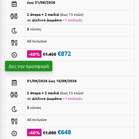
έως 31/08/2026
Αργολίδα
Ξενοδοχεία 3 Αστέρων
2 άτομα + 2 παιδιά
έως 13 ετών
Αριδαία
σε
Δίκλινο Δωμάτιο
+1 επιλογές
Ξενοδοχεία 4 Αστέρων
3
νύχτες
Αρκαδία
Ξενοδοχεία 5 Αστέρων
All Inclusive
Αρκίτσα
Βίλες
€872
-40%
€1.450
Αρτέμιδα
Κρουαζιέρες
Δες την προσφορά
Αρχαία Ολυμπία
Ενοικιαζόμενα Δωμάτια
Αστυπάλαια
Διαμερίσματα
01/09/2026 έως 10/09/2026
Αττική
Studios
2 άτομα + 2 παιδιά
έως 13 ετών
σε
Δίκλινο Δωμάτιο
+1 επιλογές
Αχαΐα
Boutique Hotels
3
νύχτες
Ξενώνες
Β
All Inclusive
Camping
Βansko
€648
-40%
€1.080