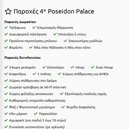
Καρδίτσα
Παροχές 4* Poseidon Palace
Κάρπαθος
Παροχές Δωματίου:
Καρπενήσι
Τηλέφωνο
Κλιματισμός-Θέρμανση
Κάρυστος
Δορυφορική τηλεόραση
Μπανιέρα ή ντους
Προϊόντα περιποίησης μπάνιου
Στεγνωτήρας μαλλιών
Κάσος
Βεράντα
Θέα στην Θάλασσα ή Θέα στον κήπο
Κασσάνδρα
Παροχές Ξενοδοχείου:
Καστοριά
24ωρη ρεσεψιόν
Εστιατόριο
Μπαρ
Σνακ Μπαρ
Καφετέρια
2 πισίνες
Χώρος στάθμευσης για ΑΜΕΑ
Κατερίνη
Χώρος στάθμευσης στο δρόμο
Δωρεάν πρόσβαση σε Wi-Fi Internet
Κέα - Τζιά
Χώρος φύλαξης αποσκευών
Εξοπλισμός παιδικής χαράς
Κερατέα
Καθημερινή υπηρεσία καθαριότητας
Φαξ / Φωτοτυπικό μηχάνημα
Θυρίδα Ασφαλείας
Κέρκυρα
Μίνι μάρκετ
Παρεκκλήσι
Aquapark (για παιδιά 3 έως 10 ετών)
Κεφαλονιά
Ενοικίαση αυτοκινήτου (με χρέωση)