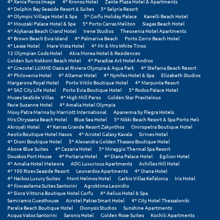
4* Xenia Poros Image
4* Kronos Hotel
Zante Plaza Hotel & Apartments
Σαμοθράκη
4* Dolphin Bay Seaside Resort & Suites
5* Selyria Resort
4* Olympic Village Hotel & Spa
5* Corfu Holiday Palace
Kanelli Beach Hotel
Σάμος
4* Mouzaki Palace Hotel & Spa
5* Porto Carras Meliton
Siagas Beach Hotel
4* Alykanas Beach Grand Hotel
Irene Studios
Theoxenia Hotel Apartments
4* Brown Beach Evia Island
4* Palmariva Beach
Porto Zorro Beach Hotel
Σαντορίνη
4* Lesse Hotel
Mare Vista Hotel
4* Mr & Mrs White Tinos
12 Olympian Gods Hotel
Akra Morea Hotel & Residences
Golden Sun Kokkoni Beach Hotel
4* Paradise Art Hotel Andros
Σέριφος
4* Grecotel LUXME Oasis at Riviera Olympia & Aqua Park
4* Stefania Beach Resort
4* Philoxenia Hotel
4* Altamar Hotel
4* Nymfes Hotel & Spa
Elizabeth Studios
Σέρρες
Margarona Royal Hotel
Porto Vitilo Boutique Hotel
4* Marpunta Resort
4* SAZ City Life Hotel
Porto Evia Boutique Hotel
5* Rodos Palace Hotel
Muses SeaSide Villas
4* High Mill Paros
Golden Star Praxitelous
Σιθωνία
Favie Suzanne Hotel
4* Amalia Hotel Olympia
Moxy Patra Marina by Marriott International
Apanemia by Flegra Hotels
Σίκινος
Mrs Chryssana Beach Hotel
Blue Sea Hotel
5* Nikki Beach Resort & Spa Porto Heli
Akroyali Hotel
4* Karras Grande Resort Zakynthos
Oniropetra Boutique Hotel
Aeolis Boutique Hotel Naxos
4* Airotel Galaxy Kavala
Sirines Hotel
Σίφνος
4* Dioni Boutique Hotel
5* Alexandra Golden Thassos Boutique Hotel
Above Blue Suites
4* Cezaria Hotel
5* Miraggio Thermal Spa Resort
Σκαφιδιά Ηλείας
Douskos Port House
4* Portaria Hotel
4* Diana Palace Hotel
Egilion Hotel
4* Amalia Hotel Meteora
ADG Luxurious Apartments
Achilles Hill Hotel
4* 100 Rizes Seaside Resort
Leonardos Apartments
4* Diana Hotel
Σκιάθος
4* Neikos Luxury Suites
Mont Helmos Hotel
Garbis Villas Kefalonia
Iris Hotel
4* Iliovasilema Suites Santorini
Agroktima Leonidio
Σκόπελος
4* Siora Vittoria Boutique Hotel Corfu
4* Aelius Hotel & Spa
Semiramis Guesthouse
Airotel Patras Smart Hotel
4* City Hotel Thessaloniki
Paralia Beach Boutique Hotel
Dionysis Studios
Sunshine Apartments
Σκύρος
Acqua Vatos Santorini
Saronis Hotel
Golden Rose Suites
Kochili Apartments