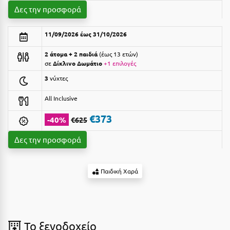
Suites
Βόλος
Δες την προσφορά
Βραχάτι Κορινθίας
11/09/2026 έως 31/10/2026
Βυτίνα
Δες όλες τις προσφορές
2 άτομα + 2 παιδιά
έως 13 ετών
σε
Δίκλινο Δωμάτιο
+1 επιλογές
Γ
Δες όλα τα πακέτα διακοπών
3
νύχτες
Γαλαξiδι
All Inclusive
Γλυφάδα
€373
-40%
€625
Γρεβενά
Δες την προσφορά
Γύθειο
Παιδική Χαρά
Δ
Δελφοί
Διακοπτό
To ξενοδοχείο