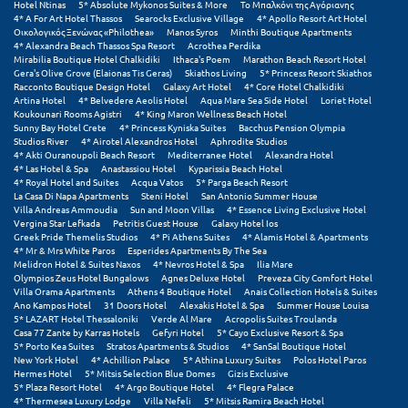
Hotel Ntinas
5* Absolute Mykonos Suites & More
Το Μπαλκόνι της Αγόριανης
Σούνιο
4* A For Art Hotel Thassos
Searocks Exclusive Village
4* Apollo Resort Art Hotel
Οικολογικός Ξενώνας «Philothea»
Manos Syros
Minthi Boutique Apartments
4* Alexandra Beach Thassos Spa Resort
Acrothea Perdika
Σπάρτη
Mirabilia Boutique Hotel Chalkidiki
Ithaca's Poem
Marathon Beach Resort Hotel
Gera's Olive Grove (Elaionas Tis Geras)
Skiathos Living
5* Princess Resort Skiathos
Σπέτσες
Racconto Boutique Design Hotel
Galaxy Art Hotel
4* Core Hotel Chalkidiki
Artina Hotel
4* Belvedere Aeolis Hotel
Aqua Mare Sea Side Hotel
Loriet Hotel
Koukounari Rooms Agistri
4* King Maron Wellness Beach Hotel
Σποράδες
Sunny Bay Hotel Crete
4* Princess Kyniska Suites
Bacchus Pension Olympia
Studios River
4* Airotel Alexandros Hotel
Aphrodite Studios
Σύβοτα
4* Akti Ouranoupoli Beach Resort
Mediterranee Hotel
Alexandra Hotel
4* Las Hotel & Spa
Anastassiou Hotel
Kyparissia Beach Hotel
4* Royal Hotel and Suites
Acqua Vatos
5* Parga Beach Resort
Σύμη
La Casa Di Napa Apartments
Steni Hotel
San Antonio Summer House
Villa Andreas Ammoudia
Sun and Moon Villas
4* Essence Living Exclusive Hotel
Vergina Star Lefkada
Petritis Guest House
Galaxy Hotel Ios
Σύρος
Greek Pride Themelis Studios
4* Pi Athens Suites
4* Alamis Hotel & Apartments
4* Mr & Mrs White Paros
Esperides Apartments By The Sea
Σχοινούσα
Melidron Hotel & Suites Naxos
4* Nevros Hotel & Spa
Ilia Mare
Olympios Zeus Hotel Bungalows
Agnes Deluxe Hotel
Preveza City Comfort Hotel
Villa Orama Apartments
Athens 4 Boutique Hotel
Anais Collection Hotels & Suites
Τ
Ano Kampos Hotel
31 Doors Hotel
Alexakis Hotel & Spa
Summer House Louisa
5* LAZART Hotel Thessaloniki
Verde Al Mare
Acropolis Suites Troulanda
Casa 77 Zante by Karras Hotels
Gefyri Hotel
5* Cayo Exclusive Resort & Spa
Τζουμέρκα
5* Porto Kea Suites
Stratos Apartments & Studios
4* SanSal Boutique Hotel
New York Hotel
4* Achillion Palace
5* Athina Luxury Suites
Polos Hotel Paros
Hermes Hotel
5* Mitsis Selection Blue Domes
Gizis Exclusive
Τήνος
5* Plaza Resort Hotel
4* Argo Boutique Hotel
4* Flegra Palace
4* Thermesea Luxury Lodge
Villa Nefeli
5* Mitsis Ramira Beach Hotel