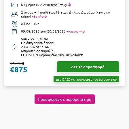
6 Ημέρες (5 Διανυκτερεύσεις)
Μεθώνη
2 άτομα + 1 παιδί έως 12 ετών
Δίκλινο Δωμάτιο (κεντρικό
κτίριο)
+3 επιλογές
Μεσολόγγι
All Inclusive
Μεσσηνία
09/08/2026 έως 20/08/2026
+Ημερομηνίες
SURVIVOR PARK!
Μετέωρα
Παιδική απασχόληση!
2 ΠΑΙΔΙΑ ΔΩΡΕΑΝ!
Μπροστά σε παραλία!
Μέτσοβο
ΕΠΙΠΛΕΟΝ Κέρδος έως 10% σε yellows!
€1.250
Μήλος
Δες την προσφορά
€875
Μονεμβασιά
Δες ΟΛΕΣ τις προσφορές του ξενοδοχείου
Μουζάκι
Μπαλί Κρήτης
Προσφορές σε παρόμοια τιμή
Μπάνσκο
Μπούκα Μεσσηνίας
Μύκονος