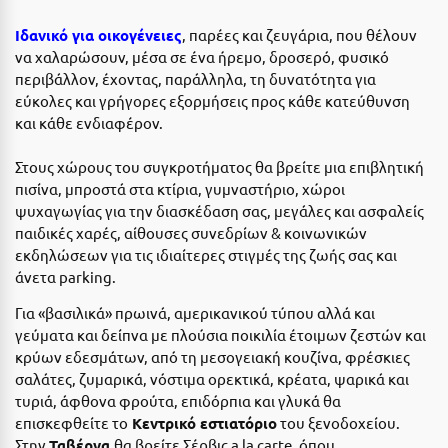
Η
Ιδανικό για οικογένειες
, παρέες και ζευγάρια, που θέλουν
Ηλεία
να χαλαρώσουν, μέσα σε ένα ήρεμο, δροσερό, φυσικό
περιβάλλον, έχοντας, παράλληλα, τη δυνατότητα για
Ηράκλειο
εύκολες και γρήγορες εξορμήσεις προς κάθε κατεύθυνση
και κάθε ενδιαφέρον.
Θ
Στους χώρους του συγκροτήματος θα βρείτε μια επιβλητική
Θάσος
πισίνα, μπροστά στα κτίρια, γυμναστήριο, χώροι
ψυχαγωγίας για την διασκέδαση σας, μεγάλες και ασφαλείς
Θεσσαλονίκη
παιδικές χαρές, αίθουσες συνεδρίων & κοινωνικών
εκδηλώσεων για τις ιδιαίτερες στιγμές της ζωής σας και
Ι
άνετα parking.
Για «βασιλικά» πρωινά, αμερικανικού τύπου αλλά και
Ιεράπετρα
γεύματα και δείπνα με πλούσια ποικιλία έτοιμων ζεστών και
Ιθάκη
κρύων εδεσμάτων, από τη μεσογειακή κουζίνα, φρέσκιες
σαλάτες, ζυμαρικά, νόστιμα ορεκτικά, κρέατα, ψαρικά και
Ικαρία
τυριά, άφθονα φρούτα, επιδόρπια και γλυκά θα
επισκεφθείτε το
Κεντρικό εστιατόριο
του ξενοδοχείου.
Ίος
Στην
Ταβέρνα
θα βρείτε Σέρβις a la carte, όπου