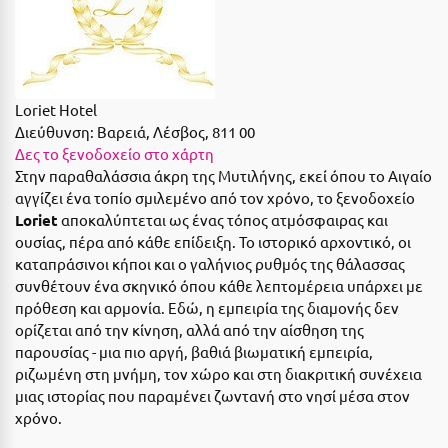
Suites
Βόλος
Βραχάτι Κορινθίας
Βυτίνα
Δες όλες τις προσφορές
Loriet Hotel
Διεύθυνση:
Βαρειά, Λέσβος, 811 00
Γ
Δες όλα τα πακέτα διακοπών
Δες το ξενοδοχείο στο χάρτη
Στην παραθαλάσσια άκρη της Μυτιλήνης, εκεί όπου το Αιγαίο
Γαλαξiδι
αγγίζει ένα τοπίο σμιλεμένο από τον χρόνο, το ξενοδοχείο
Γλυφάδα
Loriet
αποκαλύπτεται ως ένας τόπος ατμόσφαιρας και
ουσίας, πέρα από κάθε επίδειξη. Το ιστορικό αρχοντικό, οι
Γρεβενά
καταπράσινοι κήποι και ο γαλήνιος ρυθμός της θάλασσας
συνθέτουν ένα σκηνικό όπου κάθε λεπτομέρεια υπάρχει με
Γύθειο
πρόθεση και αρμονία. Εδώ, η εμπειρία της διαμονής δεν
ορίζεται από την κίνηση, αλλά από την αίσθηση της
Δ
παρουσίας - μια πιο αργή, βαθιά βιωματική εμπειρία,
ριζωμένη στη μνήμη, τον χώρο και στη διακριτική συνέχεια
Δελφοί
μιας ιστορίας που παραμένει ζωντανή στο νησί μέσα στον
χρόνο.
Διακοπτό