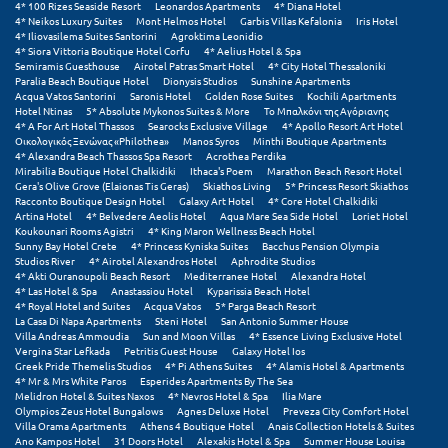
Πάργα
4* 100 Rizes Seaside Resort
Leonardos Apartments
4* Diana Hotel
4* Neikos Luxury Suites
Mont Helmos Hotel
Garbis Villas Kefalonia
Iris Hotel
4* Iliovasilema Suites Santorini
Agroktima Leonidio
Παρνασσός
4* Siora Vittoria Boutique Hotel Corfu
4* Aelius Hotel & Spa
Semiramis Guesthouse
Airotel Patras Smart Hotel
4* City Hotel Thessaloniki
Πάρος
Paralia Beach Boutique Hotel
Dionysis Studios
Sunshine Apartments
Acqua Vatos Santorini
Saronis Hotel
Golden Rose Suites
Kochili Apartments
Hotel Ntinas
5* Absolute Mykonos Suites & More
Το Μπαλκόνι της Αγόριανης
Πάτμος
4* A For Art Hotel Thassos
Searocks Exclusive Village
4* Apollo Resort Art Hotel
Οικολογικός Ξενώνας «Philothea»
Manos Syros
Minthi Boutique Apartments
Πάτρα
4* Alexandra Beach Thassos Spa Resort
Acrothea Perdika
Mirabilia Boutique Hotel Chalkidiki
Ithaca's Poem
Marathon Beach Resort Hotel
Gera's Olive Grove (Elaionas Tis Geras)
Skiathos Living
5* Princess Resort Skiathos
Παύλιανη
Racconto Boutique Design Hotel
Galaxy Art Hotel
4* Core Hotel Chalkidiki
Artina Hotel
4* Belvedere Aeolis Hotel
Aqua Mare Sea Side Hotel
Loriet Hotel
Πειραιάς
Koukounari Rooms Agistri
4* King Maron Wellness Beach Hotel
Sunny Bay Hotel Crete
4* Princess Kyniska Suites
Bacchus Pension Olympia
Studios River
4* Airotel Alexandros Hotel
Aphrodite Studios
Πελοπόννησος
4* Akti Ouranoupoli Beach Resort
Mediterranee Hotel
Alexandra Hotel
4* Las Hotel & Spa
Anastassiou Hotel
Kyparissia Beach Hotel
Πήλιο
4* Royal Hotel and Suites
Acqua Vatos
5* Parga Beach Resort
La Casa Di Napa Apartments
Steni Hotel
San Antonio Summer House
Villa Andreas Ammoudia
Sun and Moon Villas
4* Essence Living Exclusive Hotel
Πιερία
Vergina Star Lefkada
Petritis Guest House
Galaxy Hotel Ios
Greek Pride Themelis Studios
4* Pi Athens Suites
4* Alamis Hotel & Apartments
Πλαταμώνας
4* Mr & Mrs White Paros
Esperides Apartments By The Sea
Melidron Hotel & Suites Naxos
4* Nevros Hotel & Spa
Ilia Mare
Olympios Zeus Hotel Bungalows
Agnes Deluxe Hotel
Preveza City Comfort Hotel
Πλύτρα Λακωνίας
Villa Orama Apartments
Athens 4 Boutique Hotel
Anais Collection Hotels & Suites
Ano Kampos Hotel
31 Doors Hotel
Alexakis Hotel & Spa
Summer House Louisa