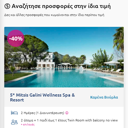
Κοζάνη
Αναζήτησε προσφορές στην ίδια τιμή
Κοκκώνι Κορινθίας
Δες και άλλες προσφορές που κυμαίνονται στην ίδια περίπου τιμή
Κομοτηνή
Κόνιτσα
-40%
Κόρινθος
Κορώνη
Κουρούτα Ηλείας
Κουφονήσια
Κρήτη
5* Mitsis Galini Wellness Spa &
Καμένα Βούρλα
Resort
Κρουαζιέρες
Κύθηρα
2 Ημέρες (1 Διανυκτέρευση)
2 άτομα + 1 παιδί έως 1 έτους
Twin Room with balcony no view
Κυλλήνη
+ επιλογές