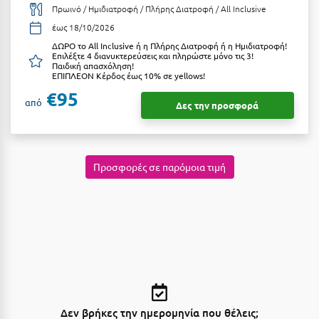
Πρωινό / Ημιδιατροφή / Πλήρης Διατροφή / All Inclusive
Κύμη Ευβοίας
έως 18/10/2026
Κυπαρισσία
ΔΩΡΟ το All Inclusive ή η Πλήρης Διατροφή ή η Ημιδιατροφή!
Επιλέξτε 4 διανυκτερεύσεις και πληρώστε μόνο τις 3!
Παιδική απασχόληση!
Κύπρος
ΕΠΙΠΛΕΟΝ Κέρδος έως 10% σε yellows!
€95
Κως
από
Δες την προσφορά
Λ
Λαγκάδια
Προσφορές σε παρόμοια τιμή
Λακόπετρα Αχαΐας
Λακωνία
Λασίθι
Λεπτοκαρυά
Λέσβος
Δεν βρήκες την ημερομηνία που θέλεις;