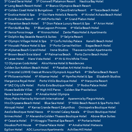
5* Grand Serai Hotel
5* Cronwell Platamon Resort
Nautica Bay Hotel
4* Long Beach Resort Hotel
4* Bianco Olympico Beach Resort
4* Golden Coast Hotel & Bungalows
5* Zeus Eretria Resort
4* Tosca Beach Hotel
Ξυλόκαστρο
4* Exotica Hotel & Spa
5* Ilio Mare Hotels & Resorts
4* Airotel Achaia Beach Hotel
4* Evia Riviera Resort
4* AKS Porto Heli
4* Grand Platon Hotel
4* Maranton Beach Hotel
5* Dion Palace Luxury Resort & Spa
4* Arion Hotel
Ο
4* Florida Blue Bay
5* Blue Lagoon Princess
4* Klelia Beach Hotel
4* Xenia Poros Image
4* Kronos Hotel
Zante Plaza Hotel & Apartments
4* Dolphin Bay Seaside Resort & Suites
5* Selyria Resort
Ορεινή Αρκαδία
4* Olympic Village Hotel & Spa
5* Corfu Holiday Palace
Kanelli Beach Hotel
4* Mouzaki Palace Hotel & Spa
5* Porto Carras Meliton
Siagas Beach Hotel
Ορεινή Ναυπακτία
4* Alykanas Beach Grand Hotel
Irene Studios
Theoxenia Hotel Apartments
4* Brown Beach Evia Island
4* Palmariva Beach
Porto Zorro Beach Hotel
4* Lesse Hotel
Mare Vista Hotel
4* Mr & Mrs White Tinos
Π
12 Olympian Gods Hotel
Akra Morea Hotel & Residences
Golden Sun Kokkoni Beach Hotel
4* Paradise Art Hotel Andros
4* Grecotel LUXME Oasis at Riviera Olympia & Aqua Park
4* Stefania Beach Resort
Πάλαιρος
4* Philoxenia Hotel
4* Altamar Hotel
4* Nymfes Hotel & Spa
Elizabeth Studios
Margarona Royal Hotel
Porto Vitilo Boutique Hotel
4* Marpunta Resort
4* SAZ City Life Hotel
Porto Evia Boutique Hotel
5* Rodos Palace Hotel
Παξοί
Muses SeaSide Villas
4* High Mill Paros
Golden Star Praxitelous
Favie Suzanne Hotel
4* Amalia Hotel Olympia
Moxy Patra Marina by Marriott International
Apanemia by Flegra Hotels
Παραλία Κατερίνης
Mrs Chryssana Beach Hotel
Blue Sea Hotel
5* Nikki Beach Resort & Spa Porto Heli
Akroyali Hotel
4* Karras Grande Resort Zakynthos
Oniropetra Boutique Hotel
Παραλία Λιτοχώρου
Aeolis Boutique Hotel Naxos
4* Airotel Galaxy Kavala
4* Dioni Boutique Hotel
Sirines Hotel
5* Alexandra Golden Thassos Boutique Hotel
Above Blue Suites
4* Cezaria Hotel
5* Miraggio Thermal Spa Resort
4* Portaria Hotel
Παράλιο Άστρος
Douskos Port House
4* Diana Palace Hotel
4* Amalia Hotel Meteora
Egilion Hotel
ADG Luxurious Apartments
Achilles Hill Hotel