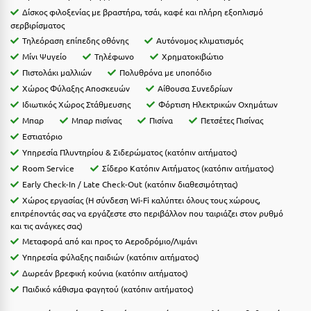
Η
Δίσκος φιλοξενίας με βραστήρα, τσάι, καφέ και πλήρη εξοπλισμό
σερβιρίσματος
Ηλεία
Τηλεόραση επίπεδης οθόνης
Αυτόνομος κλιματισμός
Μίνι Ψυγείο
Τηλέφωνο
Χρηματοκιβώτιο
Ηράκλειο
Πιστολάκι μαλλιών
Πολυθρόνα με υποπόδιο
Χώρος Φύλαξης Αποσκευών
Αίθουσα Συνεδρίων
Θ
Ιδιωτικός Χώρος Στάθμευσης
Φόρτιση Ηλεκτρικών Οχημάτων
Μπαρ
Μπαρ πισίνας
Πισίνα
Πετσέτες Πισίνας
Θάσος
Εστιατόριο
Υπηρεσία Πλυντηρίου & Σιδερώματος (κατόπιν αιτήματος)
Θεσσαλονίκη
Room Service
Σίδερο Κατόπιν Αιτήματος (κατόπιν αιτήματος)
Early Check-In / Late Check-Out (κατόπιν διαθεσιμότητας)
Ι
Χώρος εργασίας (Η σύνδεση Wi-Fi καλύπτει όλους τους χώρους,
επιτρέποντάς σας να εργάζεστε στο περιβάλλον που ταιριάζει στον ρυθμό
Ιεράπετρα
και τις ανάγκες σας)
Μεταφορά από και προς το Αεροδρόμιο/Λιμάνι
Ιθάκη
Υπηρεσία φύλαξης παιδιών (κατόπιν αιτήματος)
Ικαρία
Δωρεάν βρεφική κούνια (κατόπιν αιτήματος)
Παιδικό κάθισμα φαγητού (κατόπιν αιτήματος)
Ίος