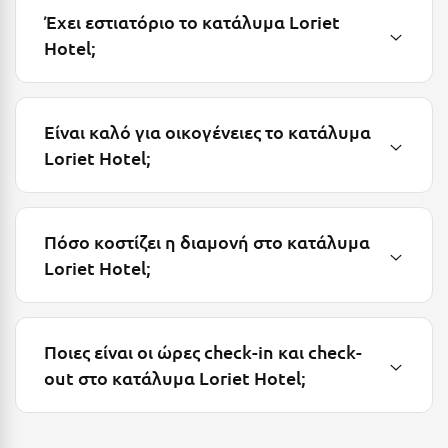
Έχει εστιατόριο το κατάλυμα Loriet
Μεθώνη
Hotel;
Μεσολόγγι
Μεσσηνία
Είναι καλό για οικογένειες το κατάλυμα
Μετέωρα
Loriet Hotel;
Μέτσοβο
Μήλος
Πόσο κοστίζει η διαμονή στο κατάλυμα
Μονεμβασιά
Loriet Hotel;
Μουζάκι
Μπαλί Κρήτης
Ποιες είναι οι ώρες check-in και check-
Μπάνσκο
out στο κατάλυμα Loriet Hotel;
Μπούκα Μεσσηνίας
Μύκονος