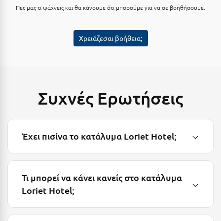
Λευκάδα
Πες μας τι ψάχνεις και θα κάνουμε ότι μπορούμε για να σε βοηθήσουμε.
Λήμνος
Χρειάζεσαι βοήθεια;
Λίμνη Πλαστήρα
Λιτόχωρο
Λουτρά Πόζαρ
Συχνές Ερωτήσεις
Λουτρά Υπάτης
Λουτράκι
Λούτσα
Έχει πισίνα το κατάλυμα Loriet Hotel;
Μ
Τι μπορεί να κάνει κανείς στο κατάλυμα
Μάνη
Loriet Hotel;
Μαραθώνας Αττικής
Μαρώνεια