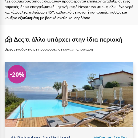
*Σε ορισμένους τύπους δωματίων προσφέρονται επιπλέον αναβαθμισμένες
Ιωάννινα
παροχές, όπως επαγγελματική μηχανή καφέ Nespresso με εμφιαλωμένο νερό
και κάψουλες, τηλεόραση 45'', καθιστικό με καναπέ και τραπέζι, καθώς και
κουζίνα εξοπλισμένη με βασικά σκεύη και σερβίτσιο
Κ
Καβάλα
Δες τι άλλο υπάρχει στην ίδια περιοχή
Καλάβρυτα
Βρες ξενοδοχεία με προσφορές σε κοντινή απόσταση
Καλαμάτα
Κάλαμος
-20%
Καλαμπάκα
Κάλυμνος
Καμένα Βούρλα
Καρδάμαινα
Καρδαμύλη
4* Belvedere Aeolis Hotel
Μήθυμνα, Λέσβος