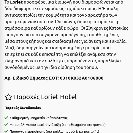
Το
Loriet
προσφέρει μια διαμονή που διαμορφώνεται από
Ε
δύο διαφορετικές εκφράσεις της ιδιοκτησίας. Η Έπαυλη
αντικατοπτρίζει την κομψότητα και τον χαρακτήρα των
Ελάτη Αρκαδίας
προερχόμενων από τον 19ο αιώνα, όπου η ιστορία και η
Ελληνικό Αρκαδίας
ατμόσφαιρα καθορίζουν κάθε χώρο. Οι Σύγχρονες Κατοικίες
εισάγουν μια πιο σύγχρονη προσέγγιση, τοποθετημένες
Ελούντα Κρήτης
μέσα στους κήπους και σχεδιασμένες για άνεση και ευκολία.
Μαζί, δημιουργούν μια ισσοροπημένη εμπειρία, που
Ερέτρια
επιτρέπει σε κάθε επισκέπτη να επιλέξει ανάμεσα στην
Ερμιόνη
κληρονομιά και την απλότητα, παραμένοντας παράλληλα
συνδεδεμένος με την ίδια αίσθηση του τόπου.
Εύβοια
Αρ. Ειδικού Σήματος ΕΟΤ: 0310K032A0106800
Ευρυτανία
Παροχές Loriet Hotel
Ζ
Παροχές Ξενοδοχείου
Ζαγοροχώρια
Καθημερινή υπηρεσία καθαριότητας
Ζάκυνθος
Μπουκάλι νερού κατά την άφιξη (τοποθετημένο στο ψυγείο)
Προϊόντα περιποίησης (σετ καλλωπισμού & κιτ ραπτικής)