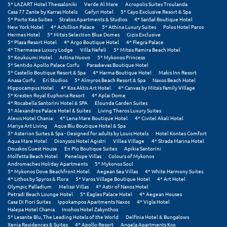
5* LAZART Hotel Thessaloniki
Verde Al Mare
Acropolis Suites Troulanda
Πόρος
Casa 77 Zante by Karras Hotels
Gefyri Hotel
5* Cayo Exclusive Resort & Spa
5* Porto Kea Suites
Stratos Apartments & Studios
4* SanSal Boutique Hotel
Πόρτο Χέλι
New York Hotel
4* Achillion Palace
5* Athina Luxury Suites
Polos Hotel Paros
Hermes Hotel
5* Mitsis Selection Blue Domes
Gizis Exclusive
5* Plaza Resort Hotel
4* Argo Boutique Hotel
4* Flegra Palace
Πρέβεζα
4* Thermesea Luxury Lodge
Villa Nefeli
5* Mitsis Ramira Beach Hotel
5* Koukoumi Hotel
Artina Nuovo
5* Mykonos Princess
Πύλος
5* Sentido Apollo Palace Corfu
Paraskevas Boutique Hotel
5* Castello Boutique Resort & Spa
4* Harma Boutique Hotel
Makis Inn Resort
Anasa Corfu
Eri Studios
5* Almyros Beach Resort & Spa
Naxos Beach Hotel
Πύργος
Hippocampus Hotel
4* Kos Aktis Art Hotel
4* Canvas by Mitsis Family Village
5* Kresten Royal Euphoria Resort
4* Aplai Dome
4* Rocabella Santorini Hotel & SPA
Elounda Garden Suites
Ρ
5* Alexandros Palace Hotel & Suites
Living Theros Luxury Suites
Alexis Hotel Chania
4* Lena Mare Boutique Hotel
4* Civitel Akali Hotel
Mariya Art Living
Aqua Blu Boutique Hotel & Spa
Ρέθυμνο
5* Asterion Suites & Spa - Designed for adults by Louis Hotels
Hotel Kontes Comfort
Aqua Mare Hotel
Dionysos Hotel Agistri
Villea Village
4* Strada Marina Hotel
Ρίο
Douskos Guest House
En Plo Boutique Suites
Apikia Santorini
Molfetta Beach Hotel
Penelope Villas
Colours of Mykonos
Andromaches Holiday Apartments
5* Mykonos Soul
Ρόδος
5* Mykonos Dove Beachfront Hotel
Aegean Sea Villas
4* White Harmony Suites
4* Lithos by Spyros & Flora
5* Varos Village Boutique Hotel
4* Art Hotel
Olympic Palladium
Melissi Villas
4* Astir of Naxos Hotel
Σ
Petradi Beach Lounge Hotel
5* Eagles Palace Hotel
4* Aegean Houses
Casa Di Fiori Suites
Ippokampos Apartments Naxos
4* Vigla Hotel
Halepa Hotel Chania
Iniohos Hotel Zakynthos
Σαλαμίνα
5* Lesante Blu, The Leading Hotels of the World
Delfinia Hotel & Bungalows
Xenia Residences & Suites
4* Apollo Resort
Angela Apartments Kos