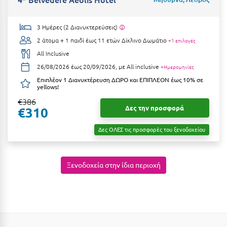
Καρδίτσα
Κάρπαθος
3 Ημέρες (2 Διανυκτερεύσεις)
Καρπενήσι
2 άτομα + 1 παιδί έως 11 ετών
Δίκλινο Δωμάτιο
+1 επιλογές
All Inclusive
Κάρυστος
26/08/2026 έως 20/09/2026, με All inclusive
+Ημερομηνίες
Κάσος
Επιπλέον 1 Διανυκτέρευση ΔΩΡΟ και ΕΠΙΠΛΕΟΝ έως 10% σε
yellows!
Κασσάνδρα
€386
Δες την προσφορά
€310
Καστοριά
Δες ΟΛΕΣ τις προσφορές του ξενοδοχείου
Κατερίνη
Κέα - Τζιά
Ξενοδοχεία στην ίδια περιοχή
Κερατέα
Κέρκυρα
Κεφαλονιά