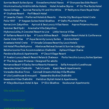
Sunrise Beach Suites Syros
Iliovasilema Hotel Naxos
4* Dionysos Sea Side Resort
Σαμοθράκη
Mrs Armelina by Mr&Mrs White Hotels
Hotel Ariadne Skyros
4* On The Rocks Hotel
Naxos Cottage
Sunrise Paros by Mr and Mrs White
5* Rethymno Mare Royal Hotel
Σάμος
4* Orpheas Resort
Porfi Beach Hotel
5* Lesante Classic – Preferred Hotels & Resorts
Menta City Boutique Hotel Crete
Polis 1907
5* Aegean Suites Hotel Skiathos
4* Dafni Plus Hotel Pieria
Σαντορίνη
Karras Livin Zakynthos
Apricot & Sea Luxury Villas Naxos
Aspros Potamos Houses
Summer Bed Nydri
Anemelia Villa Zakynthos
Σέριφος
Mykonos Lolita, A Grecotel Resort to Live
Little Venice Villas
4* Sofianna Resort & Spa
4* Louis Althea Beach
Dolphin Resort Hotel & Conference
Zante Vista Villas
4* Aqua Serenity Luxury Suites
Dimitra Hotel
Σέρρες
Anastasia Hotel Crete
5* Amada Colossos Resort by Louis Hotels
Ink Hotel Phos Rethymno
Abelonas Retreat Sunset & Sunrise Lodgings
Σιθωνία
Belohorizonte Fine Accommodation Chalkidiki
Aphea Village Chania
Pandora Studios & Apartments
4* Zeus Village Resort
5* Avaton Luxury Beach Resort Relais & Chateaux
Porto Vecchio Luxury Suites Spetses
Σίκινος
4* The King Jason Protaras – Designed for adults
Romanos Beach Villas by Xenia Resorts Messenia
Sofia Areopolis Guesthouse
Σίφνος
Nereides Hotel Chalkidiki
Taki's Guests
Kastri Beach Apartments
Voreades Studios Tinos
Gennadi Dreams Holiday Villa Rhodes
4* Lila Guesthouse Ermoupoli
Kassandra Studios Chalkidiki
Σκαφιδιά Ηλείας
Kassandra Villas Chalkidiki
Melidron Stylish Hotel & Apartments
4* Alleys Boutique Hotel & Spa
5* Elivi Skiathos
Koukounari Apartments
Σκιάθος
Όλα τα ξενοδοχεία
Σκόπελος
Όλοι οι προορισμοί
Σκύρος
ΔΙΑΒΑΣΤΕ ΣΤΟ BLOG ΜΑΣ