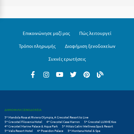
Μυστράς
Μυτιλήνη
Επικοινώνησε μαζί μας
Πώς λειτουργεί
Ν
Τρόποι πληρωμής
Διαφήμιση ξενοδοχείων
Νάξος
Συχνές ερωτήσεις
Νάουσα
Ναυπακτία
Ναύπλιο
Νέα Μάκρη
Νέα Στύρα Εύβοιας
ΔΗΜΟΦΙΛΗ ΞΕΝΟΔΟΧΕΙΑ
5* Mandola Rosa at Riviera Olympia, A Grecotel Resort to Live
Νέοι Πόροι Πιερίας
5* Grecotel Filoxenia Hotel
4* Grecotel Casa Marron
5* Grecotel LUXME Kos
4* Grecotel Marine Palace & Aqua Park
5* Mitsis Galini Wellness Spa & Resort
5* Valis Resort Hotel
4* Poseidon Palace
5* Montana Hotel & Spa
Ξ