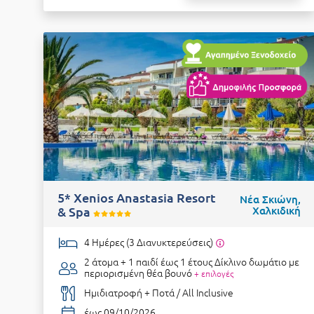
5* Xenios Anastasia Resort
Νέα Σκιώνη,
& Spa
Χαλκιδική
4 Ημέρες (3 Διανυκτερεύσεις)
2 άτομα + 1 παιδί έως 1 έτους
Δίκλινο δωμάτιο με
περιορισμένη θέα βουνό
+ επιλογές
Ημιδιατροφή + Ποτά / All Inclusive
έως 09/10/2026