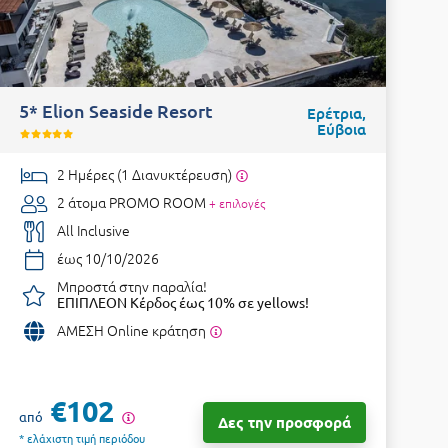
5* Elion Seaside Resort
Ερέτρια,
Εύβοια
2 Ημέρες (1 Διανυκτέρευση)
2 άτομα
PROMO ROOM
+ επιλογές
All Inclusive
έως 10/10/2026
Μπροστά στην παραλία!
ΕΠΙΠΛΕΟΝ Κέρδος έως 10% σε yellows!
ΑΜΕΣΗ Online κράτηση
€102
από
Δες την προσφορά
* ελάχιστη τιμή περιόδου