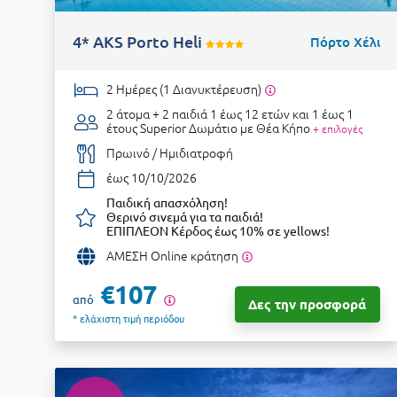
4* AKS Porto Heli
Πόρτο Χέλι
2 Ημέρες (1 Διανυκτέρευση)
2 άτομα + 2 παιδιά 1 έως 12 ετών και 1 έως 1
έτους
Superior Δωμάτιο με Θέα Κήπο
+ επιλογές
Πρωινό / Ημιδιατροφή
έως 10/10/2026
Παιδική απασχόληση!
Θερινό σινεμά για τα παιδιά!
ΕΠΙΠΛΕΟΝ Κέρδος έως 10% σε yellows!
ΑΜΕΣΗ Online κράτηση
€107
από
Δες την προσφορά
* ελάχιστη τιμή περιόδου