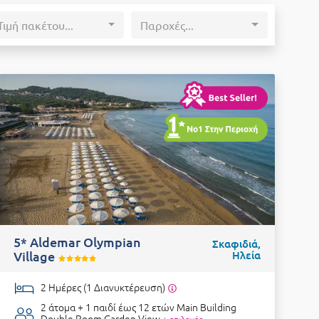
Τιμή πακέτου...
Παροχές...
5* Aldemar Olympian
Σκαφιδιά,
Village
Ηλεία
2 Ημέρες (1 Διανυκτέρευση)
2 άτομα + 1 παιδί έως 12 ετών
Main Building
Double Room Garden View