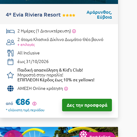
Αμάρυνθος,
4* Evia Riviera Resort
Εύβοια
2 Ημέρες (1 Διανυκτέρευση)
2 άτομα
Κλασικό Δίκλινο Δωμάτιο Θέα βουνό
+ επιλογές
All Inclusive
έως 31/10/2026
Παιδική απασχόληση & Kid's Club!
Μπροστά στην παραλία!
ΕΠΙΠΛΕΟΝ Κέρδος έως 10% σε yellows!
ΑΜΕΣΗ Online κράτηση
€86
από
Δες την προσφορά
* ελάχιστη τιμή περιόδου