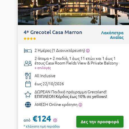
4* Grecotel Casa Marron
Λακόπετρα
Αχαΐας
2 Ημέρες (1 Διανυκτέρευση)
2 άτομα + 2 παιδιά, 1 έως 11 ετών και 1 έως 1
έτους
Casa Room Fields View & Private Balcony
+ επιλογές
All Inclusive
έως 22/10/2026
ΔΩΡΕΑΝ Παιδικό πρόγραμμα Grecoland!
ΕΠΙΠΛΕΟΝ Κέρδος έως 10% σε yellows!
ΑΜΕΣΗ Online κράτηση
€124
από
Δες την προσφορά
* ελάχιστη τιμή περιόδου