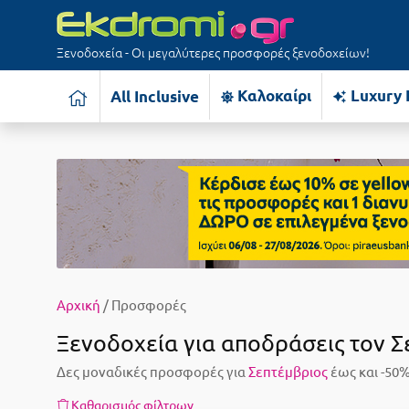
Ξενοδοχεία - Οι μεγαλύτερες προσφορές ξενοδοχείων!
Καλοκαίρι
Luxury 
All Inclusive
Αρχική
/ Προσφορές
Ξενοδοχεία για αποδράσεις τον Σ
Δες μοναδικές προσφορές για
Σεπτέμβριος
έως και -50%
Καθαρισμός φίλτρων