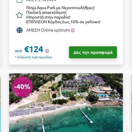
Ninja Aqua Park με Νεροτσουλήθρες!
Παιδική απασχόληση!
Μπροστά στην παραλία!
ΕΠΙΠΛΕΟΝ Κέρδος έως 10% σε yellows!
ΑΜΕΣΗ Online κράτηση
€124
από
Δες την προσφορά
* ελάχιστη τιμή περιόδου
-40%