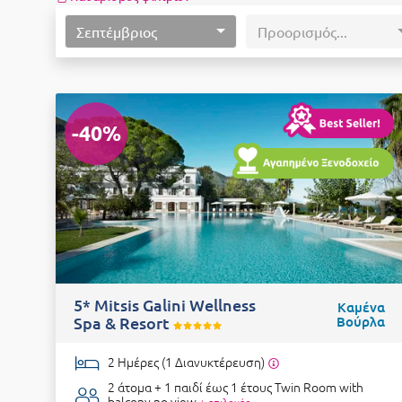
Σεπτέμβριος
Προορισμός...
-40%
5* Mitsis Galini Wellness
Καμένα
Spa & Resort
Βούρλα
2 Ημέρες (1 Διανυκτέρευση)
2 άτομα + 1 παιδί έως 1 έτους
Twin Room with
balcony no view