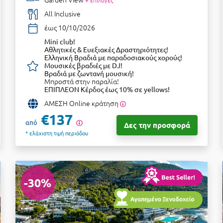
+ επιλογές
All Inclusive
έως 10/10/2026
Μini club!
Αθλητικές & Ευεξιακές Δραστηριότητες!
Ελληνική Βραδιά με παραδοσιακούς χορούς!
Μουσικές βραδιές με DJ!
Βραδιά με ζωντανή μουσική!
Μπροστά στην παραλία!
ΕΠΙΠΛΕΟΝ Κέρδος έως 10% σε yellows!
ΑΜΕΣΗ Online κράτηση
€137
από
Δες την προσφορά
* ελάχιστη τιμή περιόδου
-30%