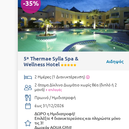
-35%
5* Thermae Sylla Spa &
Αιδηψός
Wellness Hotel
2 Ημέρες (1 Διανυκτέρευση)
2 άτομα
Δίκλινο Δωμάτιο χωρίς θέα (διπλό ή 2
μονά)
+ επιλογές
Πρωινό / Ημιδιατροφή
έως 31/12/2026
ΔΩΡΟ η Ημιδιατροφή!
Επιλέξτε 4 διανυκτερεύσεις και πληρώστε μόνο
τις 3!
Δωρεάν AQUA GYM!