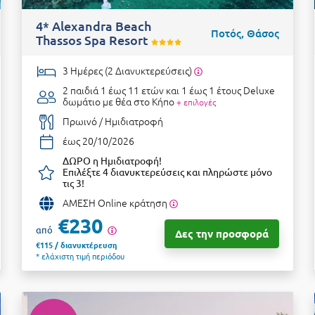
4* Alexandra Beach
Ποτός, Θάσος
Thassos Spa Resort
3 Ημέρες (2 Διανυκτερεύσεις)
2 παιδιά 1 έως 11 ετών και 1 έως 1 έτους
Deluxe
δωμάτιο με θέα στο Κήπο
+ επιλογές
Πρωινό / Ημιδιατροφή
έως 20/10/2026
ΔΩΡΟ η Ημιδιατροφή!
Επιλέξτε 4 διανυκτερεύσεις και πληρώστε μόνο
τις 3!
ΑΜΕΣΗ Online κράτηση
€230
από
Δες την προσφορά
€115 / διανυκτέρευση
* ελάχιστη τιμή περιόδου