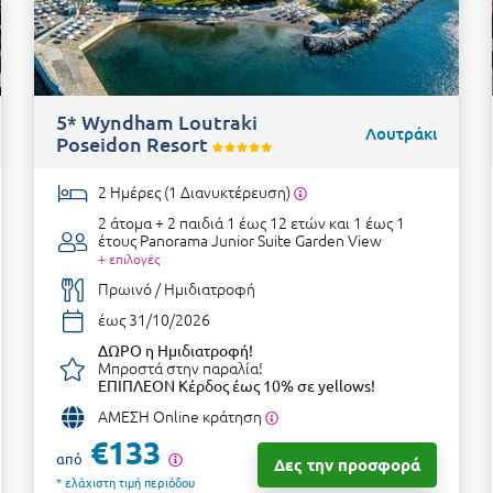
5* Wyndham Loutraki
Λουτράκι
Poseidon Resort
2 Ημέρες (1 Διανυκτέρευση)
2 άτομα + 2 παιδιά 1 έως 12 ετών και 1 έως 1
έτους
Panorama Junior Suite Garden View
+ επιλογές
Πρωινό / Ημιδιατροφή
έως 31/10/2026
ΔΩΡΟ η Ημιδιατροφή!
Μπροστά στην παραλία!
ΕΠΙΠΛΕΟΝ Κέρδος έως 10% σε yellows!
ΑΜΕΣΗ Online κράτηση
€133
από
Δες την προσφορά
* ελάχιστη τιμή περιόδου