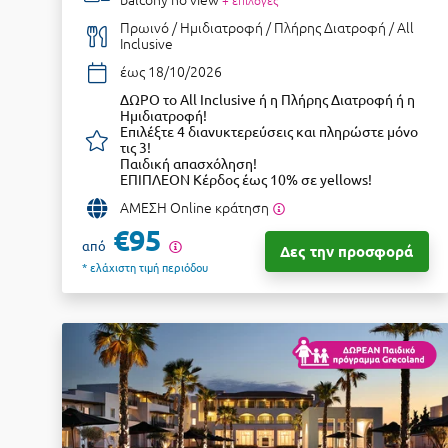
+ επιλογές
Πρωινό / Ημιδιατροφή / Πλήρης Διατροφή / All
Inclusive
έως 18/10/2026
ΔΩΡΟ το All Inclusive ή η Πλήρης Διατροφή ή η
Ημιδιατροφή!
Επιλέξτε 4 διανυκτερεύσεις και πληρώστε μόνο
τις 3!
Παιδική απασχόληση!
ΕΠΙΠΛΕΟΝ Κέρδος έως 10% σε yellows!
ΑΜΕΣΗ Online κράτηση
€95
από
Δες την προσφορά
* ελάχιστη τιμή περιόδου