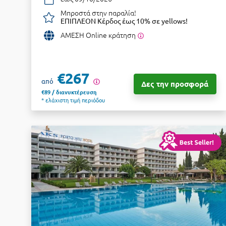
Μπροστά στην παραλία!
ΕΠΙΠΛΕΟΝ Κέρδος έως 10% σε yellows!
ΑΜΕΣΗ Online κράτηση
€267
από
Δες την προσφορά
€89 / διανυκτέρευση
* ελάχιστη τιμή περιόδου