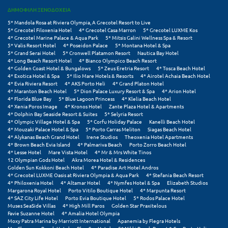
ΔΗΜΟΦΙΛΗ ΞΕΝΟΔΟΧΕΙΑ
Ξυλόκαστρο
5* Mandola Rosa at Riviera Olympia, A Grecotel Resort to Live
5* Grecotel Filoxenia Hotel
4* Grecotel Casa Marron
5* Grecotel LUXME Kos
4* Grecotel Marine Palace & Aqua Park
5* Mitsis Galini Wellness Spa & Resort
Ο
5* Valis Resort Hotel
4* Poseidon Palace
5* Montana Hotel & Spa
5* Grand Serai Hotel
5* Cronwell Platamon Resort
Nautica Bay Hotel
4* Long Beach Resort Hotel
4* Bianco Olympico Beach Resort
Ορεινή Αρκαδία
4* Golden Coast Hotel & Bungalows
5* Zeus Eretria Resort
4* Tosca Beach Hotel
4* Exotica Hotel & Spa
5* Ilio Mare Hotels & Resorts
4* Airotel Achaia Beach Hotel
4* Evia Riviera Resort
4* AKS Porto Heli
4* Grand Platon Hotel
Ορεινή Ναυπακτία
4* Maranton Beach Hotel
5* Dion Palace Luxury Resort & Spa
4* Arion Hotel
4* Florida Blue Bay
5* Blue Lagoon Princess
4* Klelia Beach Hotel
4* Xenia Poros Image
4* Kronos Hotel
Zante Plaza Hotel & Apartments
Π
4* Dolphin Bay Seaside Resort & Suites
5* Selyria Resort
4* Olympic Village Hotel & Spa
5* Corfu Holiday Palace
Kanelli Beach Hotel
4* Mouzaki Palace Hotel & Spa
5* Porto Carras Meliton
Siagas Beach Hotel
Πάλαιρος
4* Alykanas Beach Grand Hotel
Irene Studios
Theoxenia Hotel Apartments
4* Brown Beach Evia Island
4* Palmariva Beach
Porto Zorro Beach Hotel
Παξοί
4* Lesse Hotel
Mare Vista Hotel
4* Mr & Mrs White Tinos
12 Olympian Gods Hotel
Akra Morea Hotel & Residences
Golden Sun Kokkoni Beach Hotel
4* Paradise Art Hotel Andros
Παραλία Κατερίνης
4* Grecotel LUXME Oasis at Riviera Olympia & Aqua Park
4* Stefania Beach Resort
4* Philoxenia Hotel
4* Altamar Hotel
4* Nymfes Hotel & Spa
Elizabeth Studios
Παραλία Λιτοχώρου
Margarona Royal Hotel
Porto Vitilo Boutique Hotel
4* Marpunta Resort
4* SAZ City Life Hotel
Porto Evia Boutique Hotel
5* Rodos Palace Hotel
Muses SeaSide Villas
4* High Mill Paros
Golden Star Praxitelous
Παράλιο Άστρος
Favie Suzanne Hotel
4* Amalia Hotel Olympia
Moxy Patra Marina by Marriott International
Apanemia by Flegra Hotels