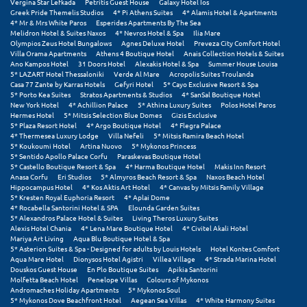
Vergina Star Lefkada
Petritis Guest House
Galaxy Hotel Ios
Πόρος
Greek Pride Themelis Studios
4* Pi Athens Suites
4* Alamis Hotel & Apartments
4* Mr & Mrs White Paros
Esperides Apartments By The Sea
Πόρτο Χέλι
Melidron Hotel & Suites Naxos
4* Nevros Hotel & Spa
Ilia Mare
Olympios Zeus Hotel Bungalows
Agnes Deluxe Hotel
Preveza City Comfort Hotel
Villa Orama Apartments
Athens 4 Boutique Hotel
Anais Collection Hotels & Suites
Πρέβεζα
Ano Kampos Hotel
31 Doors Hotel
Alexakis Hotel & Spa
Summer House Louisa
5* LAZART Hotel Thessaloniki
Verde Al Mare
Acropolis Suites Troulanda
Πύλος
Casa 77 Zante by Karras Hotels
Gefyri Hotel
5* Cayo Exclusive Resort & Spa
5* Porto Kea Suites
Stratos Apartments & Studios
4* SanSal Boutique Hotel
New York Hotel
4* Achillion Palace
5* Athina Luxury Suites
Polos Hotel Paros
Πύργος
Hermes Hotel
5* Mitsis Selection Blue Domes
Gizis Exclusive
5* Plaza Resort Hotel
4* Argo Boutique Hotel
4* Flegra Palace
4* Thermesea Luxury Lodge
Villa Nefeli
5* Mitsis Ramira Beach Hotel
Ρ
5* Koukoumi Hotel
Artina Nuovo
5* Mykonos Princess
5* Sentido Apollo Palace Corfu
Paraskevas Boutique Hotel
5* Castello Boutique Resort & Spa
4* Harma Boutique Hotel
Makis Inn Resort
Ρέθυμνο
Anasa Corfu
Eri Studios
5* Almyros Beach Resort & Spa
Naxos Beach Hotel
Hippocampus Hotel
4* Kos Aktis Art Hotel
4* Canvas by Mitsis Family Village
5* Kresten Royal Euphoria Resort
4* Aplai Dome
Ρίο
4* Rocabella Santorini Hotel & SPA
Elounda Garden Suites
5* Alexandros Palace Hotel & Suites
Living Theros Luxury Suites
Ρόδος
Alexis Hotel Chania
4* Lena Mare Boutique Hotel
4* Civitel Akali Hotel
Mariya Art Living
Aqua Blu Boutique Hotel & Spa
5* Asterion Suites & Spa - Designed for adults by Louis Hotels
Hotel Kontes Comfort
Σ
Aqua Mare Hotel
Dionysos Hotel Agistri
Villea Village
4* Strada Marina Hotel
Douskos Guest House
En Plo Boutique Suites
Apikia Santorini
Molfetta Beach Hotel
Penelope Villas
Colours of Mykonos
Σαλαμίνα
Andromaches Holiday Apartments
5* Mykonos Soul
5* Mykonos Dove Beachfront Hotel
Aegean Sea Villas
4* White Harmony Suites