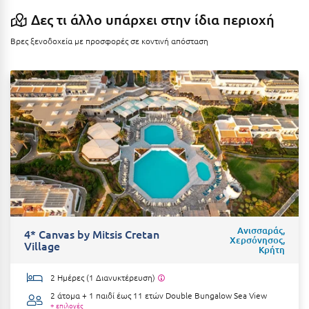
Ιωάννινα
Δες τι άλλο υπάρχει στην ίδια περιοχή
Βρες ξενοδοχεία με προσφορές σε κοντινή απόσταση
Κ
Καβάλα
Καλάβρυτα
Καλαμάτα
Κάλαμος
Καλαμπάκα
Κάλυμνος
Ανισσαράς,
4* Canvas by Mitsis Cretan
Καμένα Βούρλα
Χερσόνησος,
Village
Κρήτη
Καρδάμαινα
2 Ημέρες (1 Διανυκτέρευση)
Καρδαμύλη
2 άτομα + 1 παιδί έως 11 ετών
Double Bungalow Sea View
+ επιλογές