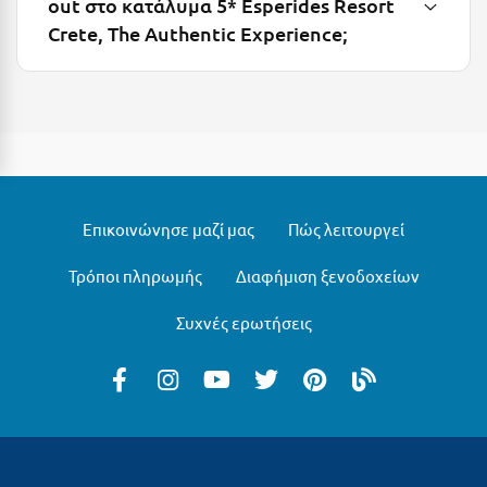
out στο κατάλυμα 5* Esperides Resort
Crete, The Authentic Experience;
Μυστράς
Μυτιλήνη
Ν
Νάξος
Νάουσα
Επικοινώνησε μαζί μας
Πώς λειτουργεί
Ναυπακτία
Τρόποι πληρωμής
Διαφήμιση ξενοδοχείων
Ναύπλιο
Συχνές ερωτήσεις
Νέα Μάκρη
Νέα Στύρα Εύβοιας
Νέοι Πόροι Πιερίας
Ξ