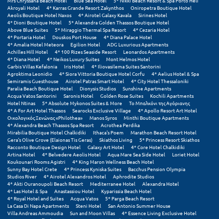
Πάργα
Mrs Chryssana Beach Hotel
Blue Sea Hotel
5* Nikki Beach Resort & Spa Porto Heli
Akroyali Hotel
4* Karras Grande Resort Zakynthos
Oniropetra Boutique Hotel
Aeolis Boutique Hotel Naxos
4* Airotel Galaxy Kavala
Sirines Hotel
Παρνασσός
4* Dioni Boutique Hotel
5* Alexandra Golden Thassos Boutique Hotel
Above Blue Suites
5* Miraggio Thermal Spa Resort
4* Cezaria Hotel
Πάρος
4* Portaria Hotel
Douskos Port House
4* Diana Palace Hotel
4* Amalia Hotel Meteora
Egilion Hotel
ADG Luxurious Apartments
Achilles Hill Hotel
4* 100 Rizes Seaside Resort
Leonardos Apartments
Πάτμος
4* Diana Hotel
4* Neikos Luxury Suites
Mont Helmos Hotel
Garbis Villas Kefalonia
Iris Hotel
4* Iliovasilema Suites Santorini
Agroktima Leonidio
4* Siora Vittoria Boutique Hotel Corfu
4* Aelius Hotel & Spa
Πάτρα
Semiramis Guesthouse
Airotel Patras Smart Hotel
4* City Hotel Thessaloniki
Paralia Beach Boutique Hotel
Dionysis Studios
Sunshine Apartments
Παύλιανη
Acqua Vatos Santorini
Saronis Hotel
Golden Rose Suites
Kochili Apartments
Hotel Ntinas
5* Absolute Mykonos Suites & More
Το Μπαλκόνι της Αγόριανης
4* A For Art Hotel Thassos
Searocks Exclusive Village
4* Apollo Resort Art Hotel
Πειραιάς
Οικολογικός Ξενώνας «Philothea»
Manos Syros
Minthi Boutique Apartments
4* Alexandra Beach Thassos Spa Resort
Acrothea Perdika
Πελοπόννησος
Mirabilia Boutique Hotel Chalkidiki
Ithaca's Poem
Marathon Beach Resort Hotel
Gera's Olive Grove (Elaionas Tis Geras)
Skiathos Living
5* Princess Resort Skiathos
Racconto Boutique Design Hotel
Galaxy Art Hotel
4* Core Hotel Chalkidiki
Πήλιο
Artina Hotel
4* Belvedere Aeolis Hotel
Aqua Mare Sea Side Hotel
Loriet Hotel
Koukounari Rooms Agistri
4* King Maron Wellness Beach Hotel
Πιερία
Sunny Bay Hotel Crete
4* Princess Kyniska Suites
Bacchus Pension Olympia
Studios River
4* Airotel Alexandros Hotel
Aphrodite Studios
4* Akti Ouranoupoli Beach Resort
Mediterranee Hotel
Alexandra Hotel
Πλαταμώνας
4* Las Hotel & Spa
Anastassiou Hotel
Kyparissia Beach Hotel
4* Royal Hotel and Suites
Acqua Vatos
5* Parga Beach Resort
Πλύτρα Λακωνίας
La Casa Di Napa Apartments
Steni Hotel
San Antonio Summer House
Villa Andreas Ammoudia
Sun and Moon Villas
4* Essence Living Exclusive Hotel