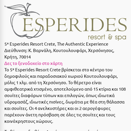
Suites
Βόλος
Βραχάτι Κορινθίας
Βυτίνα
Δες όλες τις προσφορές
Γ
Δες όλα τα πακέτα διακοπών
5* Esperides Resort Crete, The Authentic Experience
Διεύθυνση:
Κ. Βαρνάλη, Κουτουλουφάρι, Χερσόνησος,
Γαλαξiδι
Κρήτη, 70014
Δες το ξενοδοχείο στο χάρτη
Γλυφάδα
Το 5* Esperides Resort Crete βρίσκεται στο κέντρο του
Γρεβενά
δημοφιλούς και παραδοσιακού χωριού Κουτουλουφάρι,
μόλις 1 χλμ. από τη Χερσόνησο. Το θέρετρο είναι
Γύθειο
αμφιθεατρικά χτισμένο, αποτελούμενο από 15 κτίρια και 108
σουίτες διαφόρων τύπων και επιλογών, όπως ιδιωτικά
Δ
υδρομασάζ, ιδιωτικές πισίνες, δωμάτια με θέα στη θάλασσα
και σουίτες. Οι 4 ανελκυστήρες και οι 2 αερογέφυρες
Δελφοί
παρέχουν άνετη πρόσβαση σε όλες τις σουίτες και τους
κοινόχρηστους χώρους.
Διακοπτό