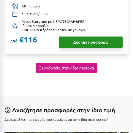
Καρδίτσα
All Inclusive
Κάρπαθος
έως 01/11/2026
Mitsis Storyland με ΝΕΡΟΤΣΟΥΛΗΘΡΕΣ
Καρπενήσι
Ιδιωτική παραλία!
ΕΠΙΠΛΕΟΝ Κέρδος έως 10% σε yellows!
Κάρυστος
€116
από
Δες την προσφορά
Κάσος
Κασσάνδρα
Ξενοδοχεία στην ίδια περιοχή
Καστοριά
Κατερίνη
Κέα - Τζιά
Κερατέα
Αναζήτησε προσφορές στην ίδια τιμή
Κέρκυρα
Δες και άλλες προσφορές που κυμαίνονται στην ίδια περίπου τιμή
Κεφαλονιά