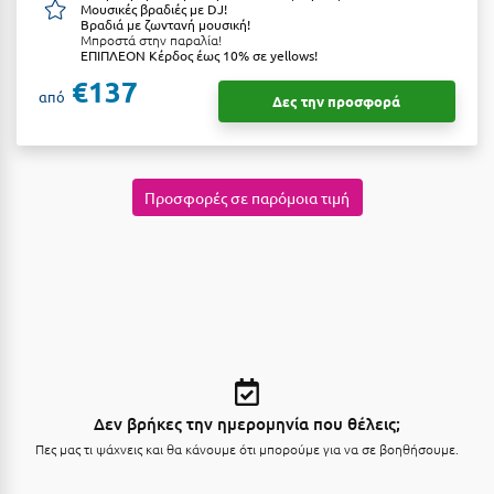
Μουσικές βραδιές με DJ!
Κύμη Ευβοίας
Βραδιά με ζωντανή μουσική!
Μπροστά στην παραλία!
ΕΠΙΠΛΕΟΝ Κέρδος έως 10% σε yellows!
Κυπαρισσία
€137
από
Δες την προσφορά
Κύπρος
Κως
Προσφορές σε παρόμοια τιμή
Λ
Λαγκάδια
Λακόπετρα Αχαΐας
Λακωνία
Λασίθι
Λεπτοκαρυά
Δεν βρήκες την ημερομηνία που θέλεις;
Πες μας τι ψάχνεις και θα κάνουμε ότι μπορούμε για να σε βοηθήσουμε.
Λέσβος