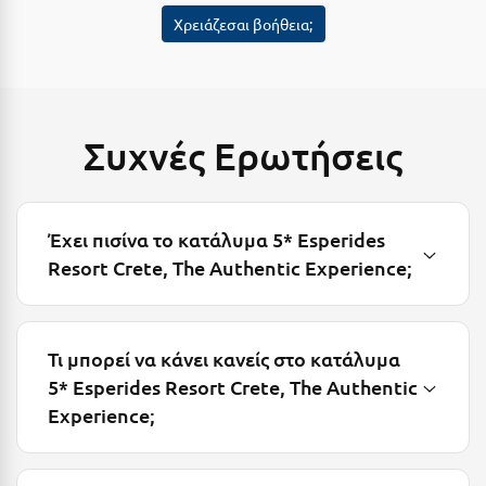
Λευκάδα
Χρειάζεσαι βοήθεια;
Λήμνος
Λίμνη Πλαστήρα
Λιτόχωρο
Συχνές Ερωτήσεις
Λουτρά Πόζαρ
Λουτρά Υπάτης
Έχει πισίνα το κατάλυμα 5* Esperides
Λουτράκι
Resort Crete, The Authentic Experience;
Λούτσα
Μ
Τι μπορεί να κάνει κανείς στο κατάλυμα
5* Esperides Resort Crete, The Authentic
Μάνη
Experience;
Μαραθώνας Αττικής
Μαρώνεια