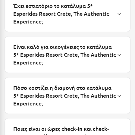
Έχει εστιατόριο το κατάλυμα 5*
Μεθώνη
Esperides Resort Crete, The Authentic
Μεσολόγγι
Experience;
Μεσσηνία
Μετέωρα
Είναι καλό για οικογένειες το κατάλυμα
5* Esperides Resort Crete, The Authentic
Μέτσοβο
Experience;
Μήλος
Μονεμβασιά
Πόσο κοστίζει η διαμονή στο κατάλυμα
Μουζάκι
5* Esperides Resort Crete, The Authentic
Μπαλί Κρήτης
Experience;
Μπάνσκο
Μπούκα Μεσσηνίας
Ποιες είναι οι ώρες check-in και check-
Μύκονος