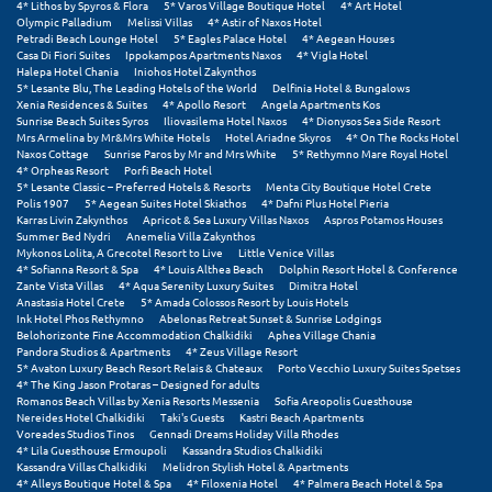
4* Lithos by Spyros & Flora
5* Varos Village Boutique Hotel
4* Art Hotel
Σαμοθράκη
Olympic Palladium
Melissi Villas
4* Astir of Naxos Hotel
Petradi Beach Lounge Hotel
5* Eagles Palace Hotel
4* Aegean Houses
Σάμος
Casa Di Fiori Suites
Ippokampos Apartments Naxos
4* Vigla Hotel
Halepa Hotel Chania
Iniohos Hotel Zakynthos
5* Lesante Blu, The Leading Hotels of the World
Delfinia Hotel & Bungalows
Σαντορίνη
Xenia Residences & Suites
4* Apollo Resort
Angela Apartments Kos
Sunrise Beach Suites Syros
Iliovasilema Hotel Naxos
4* Dionysos Sea Side Resort
Σέριφος
Mrs Armelina by Mr&Mrs White Hotels
Hotel Ariadne Skyros
4* On The Rocks Hotel
Naxos Cottage
Sunrise Paros by Mr and Mrs White
5* Rethymno Mare Royal Hotel
4* Orpheas Resort
Porfi Beach Hotel
Σέρρες
5* Lesante Classic – Preferred Hotels & Resorts
Menta City Boutique Hotel Crete
Polis 1907
5* Aegean Suites Hotel Skiathos
4* Dafni Plus Hotel Pieria
Σιθωνία
Karras Livin Zakynthos
Apricot & Sea Luxury Villas Naxos
Aspros Potamos Houses
Summer Bed Nydri
Anemelia Villa Zakynthos
Mykonos Lolita, A Grecotel Resort to Live
Little Venice Villas
Σίκινος
4* Sofianna Resort & Spa
4* Louis Althea Beach
Dolphin Resort Hotel & Conference
Zante Vista Villas
4* Aqua Serenity Luxury Suites
Dimitra Hotel
Σίφνος
Anastasia Hotel Crete
5* Amada Colossos Resort by Louis Hotels
Ink Hotel Phos Rethymno
Abelonas Retreat Sunset & Sunrise Lodgings
Belohorizonte Fine Accommodation Chalkidiki
Aphea Village Chania
Σκαφιδιά Ηλείας
Pandora Studios & Apartments
4* Zeus Village Resort
5* Avaton Luxury Beach Resort Relais & Chateaux
Porto Vecchio Luxury Suites Spetses
4* The King Jason Protaras – Designed for adults
Σκιάθος
Romanos Beach Villas by Xenia Resorts Messenia
Sofia Areopolis Guesthouse
Nereides Hotel Chalkidiki
Taki's Guests
Kastri Beach Apartments
Σκόπελος
Voreades Studios Tinos
Gennadi Dreams Holiday Villa Rhodes
4* Lila Guesthouse Ermoupoli
Kassandra Studios Chalkidiki
Kassandra Villas Chalkidiki
Melidron Stylish Hotel & Apartments
Σκύρος
4* Alleys Boutique Hotel & Spa
4* Filoxenia Hotel
4* Palmera Beach Hotel & Spa