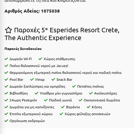
Η
Αριθμός Αδείας:
1075038
Ηλεία
Ηράκλειο
Παροχές 5* Esperides Resort Crete,
The Authentic Experience
Θ
Παροχές Ξενοδοχείου
Θάσος
Δωρεάν Wi-Fi
Χώρος στάθμευσης
Πισίνα θαλασσινού νερού με Jacuzzi
Θεσσαλονίκη
Θερμαινόμενη εξωτερική πισίνα θαλασσινού νερού και παιδική πισίνα
Pool Bar
Μπαρ
Snack Bar
Ι
Δωρεάν ξαπλώστρες και ομπρέλες
Πετσέτες πισίνας
Βιβλιοθήκη
Υπαίθριο μίνι γυμναστήριο
Ανελκυστήρες
Ιεράπετρα
24ωρη Ρεσεψιόν
Παιδική γωνιά
Οικογενειακά δωμάτια
Ιθάκη
Δωμάτια για μη καπνίζοντες
Βεράντα
Κήπος
Έπιπλα εξωτερικού χώρου
Χώρος φύλαξης αποσκευών
Ικαρία
Οργάνωση εκδρομών
Ίος