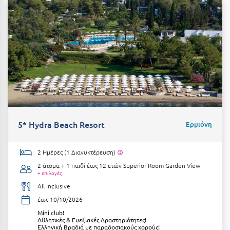
Κοζάνη
Κοκκώνι Κορινθίας
Κομοτηνή
Κόνιτσα
Κόρινθος
Κορώνη
Κουρούτα Ηλείας
5* Hydra Beach Resort
Ερμιόνη
Κουφονήσια
2 Ημέρες (1 Διανυκτέρευση)
Κρήτη
2 άτομα + 1 παιδί έως 12 ετών
Superior Room Garden View
+ επιλογές
Κρουαζιέρες
All Inclusive
έως 10/10/2026
Κύθηρα
Μini club!
Κυλλήνη
Αθλητικές & Ευεξιακές Δραστηριότητες!
Ελληνική Βραδιά με παραδοσιακούς χορούς!