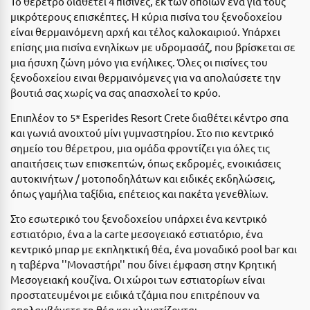
Το θέρετρο διαθέτει 4 πισίνες, εκ των οποίων ένα για τους
Ε
μικρότερους επισκέπτες. Η κύρια πισίνα του ξενοδοχείου
είναι θερμαινόμενη αρχή και τέλος καλοκαιριού. Υπάρχει
Ελάτη Αρκαδίας
επίσης μια πισίνα ενηλίκων με υδρομασάζ, που βρίσκεται σε
μια ήσυχη ζώνη μόνο για ενήλικες. Όλες οι πισίνες του
Ελληνικό Αρκαδίας
ξενοδοχείου ειναι θερμαινόμενες για να απολαύσετε την
Ελούντα Κρήτης
βουτιά σας χωρίς να σας απασχολεί το κρύο.
Ερέτρια
Επιπλέον το 5* Esperides Resort Crete διαθέτει κέντρο σπα
και γωνιά ανοιχτού μίνι γυμναστηρίου. Στο πιο κεντρικό
Ερμιόνη
σημείο του θέρετρου, μια ομάδα φροντίζει για όλες τις
απαιτήσεις των επισκεπτών, όπως εκδρομές, ενοικιάσεις
Εύβοια
αυτοκινήτων / μοτοποδηλάτων και ειδικές εκδηλώσεις,
όπως γαμήλια ταξίδια, επέτειος και πακέτα γενεθλίων.
Ευρυτανία
Στο εσωτερικό του ξενοδοχείου υπάρχει ένα κεντρικό
Ζ
εστιατόριο, ένα a la carte μεσογειακό εστιατόριο, ένα
κεντρικό μπαρ με εκπληκτική θέα, ένα μοναδικό pool bar και
Ζαγοροχώρια
η ταβέρνα ''Μοναστήρι'' που δίνει έμφαση στην Κρητική
Μεσογειακή κουζίνα. Οι χώροι των εστιατορίων είναι
Ζάκυνθος
προστατευμένοι με ειδικά τζάμια που επιτρέπουν να
απολαμβάνετε τη θέα και κλιματίζονται.