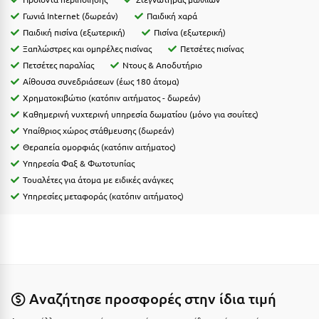
Ιωάννινα
Γωνιά Internet (δωρεάν)
Παιδική χαρά
Παιδική πισίνα (εξωτερική)
Πισίνα (εξωτερική)
Κ
Ξαπλώστρες και ομπρέλες πισίνας
Πετσέτες πισίνας
Πετσέτες παραλίας
Ντους & Αποδυτήριο
Καβάλα
Αίθουσα συνεδριάσεων (έως 180 άτομα)
Χρηματοκιβώτιο (κατόπιν αιτήματος - δωρεάν)
Καλάβρυτα
Καθημερινή νυχτερινή υπηρεσία δωματίου (μόνο για σουίτες)
Υπαίθριος χώρος στάθμευσης (δωρεάν)
Καλαμάτα
Θεραπεία ομορφιάς (κατόπιν αιτήματος)
Κάλαμος
Υπηρεσία Φαξ & Φωτοτυπίας
Τουαλέτες για άτομα με ειδικές ανάγκες
Καλαμπάκα
Υπηρεσίες μεταφοράς (κατόπιν αιτήματος)
Κάλυμνος
Καμένα Βούρλα
Καρδάμαινα
Καρδαμύλη
Αναζήτησε προσφορές στην ίδια τιμή