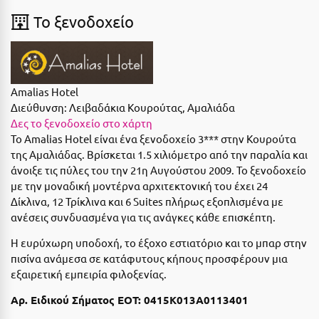
Ε
To ξενοδοχείο
Ελάτη Αρκαδίας
Ελληνικό Αρκαδίας
Ελούντα Κρήτης
Amalias Hotel
Διεύθυνση:
Λειβαδάκια Κουρούτας, Αμαλιάδα
Ερέτρια
Δες το ξενοδοχείο στο χάρτη
Το Amalias Hotel είναι ένα ξενοδοχείο 3*** στην Κουρούτα
Ερμιόνη
της Αμαλιάδας. Βρίσκεται 1.5 χιλιόμετρο από την παραλία και
άνοιξε τις πύλες του την 21η Αυγούστου 2009. Το ξενοδοχείο
Εύβοια
με την μοναδική μοντέρνα αρχιτεκτονική του έχει 24
Ευρυτανία
Δίκλινα, 12 Τρίκλινα και 6 Suites πλήρως εξοπλισμένα με
ανέσεις συνδυασμένα για τις ανάγκες κάθε επισκέπτη.
Ζ
Η ευρύχωρη υποδοχή, το έξοχο εστιατόριο και το μπαρ στην
πισίνα ανάμεσα σε κατάφυτους κήπους προσφέρουν μια
Ζαγοροχώρια
εξαιρετική εμπειρία φιλοξενίας.
Ζάκυνθος
Αρ. Ειδικού Σήματος ΕΟΤ: 0415K013A0113401