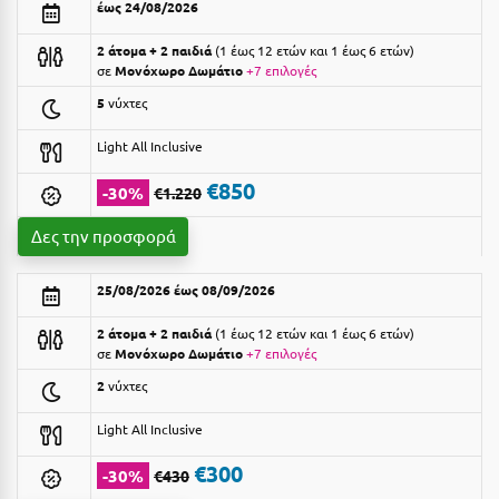
έως 24/08/2026
Αργολίδα
Ξενοδοχεία 3 Αστέρων
2 άτομα + 2 παιδιά
1 έως 12 ετών και 1 έως 6 ετών
Αριδαία
σε
Μονόχωρο Δωμάτιο
+7 επιλογές
Ξενοδοχεία 4 Αστέρων
5
νύχτες
Αρκαδία
Ξενοδοχεία 5 Αστέρων
Light All Inclusive
Αρκίτσα
Βίλες
€850
-30%
€1.220
Αρτέμιδα
Κρουαζιέρες
Δες την προσφορά
Αρχαία Ολυμπία
Ενοικιαζόμενα Δωμάτια
Αστυπάλαια
Διαμερίσματα
25/08/2026 έως 08/09/2026
Αττική
Studios
2 άτομα + 2 παιδιά
1 έως 12 ετών και 1 έως 6 ετών
σε
Μονόχωρο Δωμάτιο
+7 επιλογές
Αχαΐα
Boutique Hotels
2
νύχτες
Ξενώνες
Β
Light All Inclusive
Camping
Βansko
€300
-30%
€430