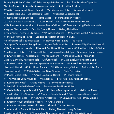
Πάργα
Sunny Bay Hotel Crete
4* Princess Kyniska Suites
Bacchus Pension Olympia
Studios River
4* Airotel Alexandros Hotel
Aphrodite Studios
Παρνασσός
4* Akti Ouranoupoli Beach Resort
Mediterranee Hotel
Alexandra Hotel
4* Las Hotel & Spa
Anastassiou Hotel
Kyparissia Beach Hotel
4* Royal Hotel and Suites
Acqua Vatos
5* Parga Beach Resort
Πάρος
La Casa Di Napa Apartments
Steni Hotel
San Antonio Summer House
Villa Andreas Ammoudia
Sun and Moon Villas
4* Essence Living Exclusive Hotel
Vergina Star Lefkada
Petritis Guest House
Galaxy Hotel Ios
Πάτμος
Greek Pride Themelis Studios
4* Pi Athens Suites
4* Alamis Hotel & Apartments
4* Mr & Mrs White Paros
Esperides Apartments By The Sea
Πάτρα
Melidron Hotel & Suites Naxos
4* Nevros Hotel & Spa
Ilia Mare
Olympios Zeus Hotel Bungalows
Agnes Deluxe Hotel
Preveza City Comfort Hotel
Villa Orama Apartments
Athens 4 Boutique Hotel
Anais Collection Hotels & Suites
Παύλιανη
Ano Kampos Hotel
31 Doors Hotel
Alexakis Hotel & Spa
Summer House Louisa
5* LAZART Hotel Thessaloniki
Verde Al Mare
Acropolis Suites Troulanda
Πειραιάς
Casa 77 Zante by Karras Hotels
Gefyri Hotel
5* Cayo Exclusive Resort & Spa
5* Porto Kea Suites
Stratos Apartments & Studios
4* SanSal Boutique Hotel
New York Hotel
4* Achillion Palace
5* Athina Luxury Suites
Polos Hotel Paros
Πελοπόννησος
Hermes Hotel
5* Mitsis Selection Blue Domes
Gizis Exclusive
5* Plaza Resort Hotel
4* Argo Boutique Hotel
4* Flegra Palace
Πήλιο
4* Thermesea Luxury Lodge
Villa Nefeli
5* Mitsis Ramira Beach Hotel
5* Koukoumi Hotel
Artina Nuovo
5* Mykonos Princess
5* Sentido Apollo Palace Corfu
Paraskevas Boutique Hotel
Πιερία
5* Castello Boutique Resort & Spa
4* Harma Boutique Hotel
Makis Inn Resort
Anasa Corfu
Eri Studios
5* Almyros Beach Resort & Spa
Naxos Beach Hotel
Πλαταμώνας
Hippocampus Hotel
4* Kos Aktis Art Hotel
4* Canvas by Mitsis Family Village
5* Kresten Royal Euphoria Resort
4* Aplai Dome
4* Rocabella Santorini Hotel & SPA
Elounda Garden Suites
Πλύτρα Λακωνίας
5* Alexandros Palace Hotel & Suites
Living Theros Luxury Suites
Alexis Hotel Chania
4* Lena Mare Boutique Hotel
4* Civitel Akali Hotel