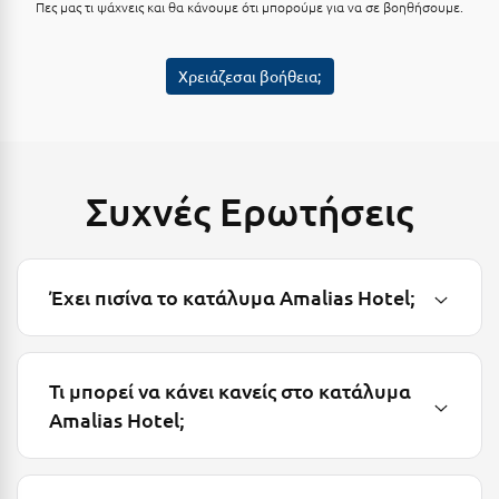
Πες μας τι ψάχνεις και θα κάνουμε ότι μπορούμε για να σε βοηθήσουμε.
Κύμη Ευβοίας
Κυπαρισσία
Χρειάζεσαι βοήθεια;
Κύπρος
Κως
Συχνές Ερωτήσεις
Λ
Λαγκάδια
Λακόπετρα Αχαΐας
Έχει πισίνα το κατάλυμα Amalias Hotel;
Λακωνία
Λασίθι
Τι μπορεί να κάνει κανείς στο κατάλυμα
Amalias Hotel;
Λεπτοκαρυά
Λέσβος