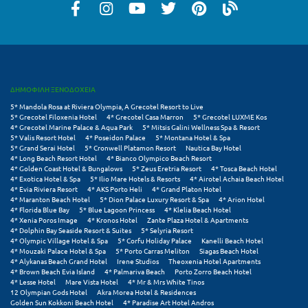
Μυστράς
Μυτιλήνη
Ν
ΔΗΜΟΦΙΛΗ ΞΕΝΟΔΟΧΕΙΑ
5* Mandola Rosa at Riviera Olympia, A Grecotel Resort to Live
Νάξος
5* Grecotel Filoxenia Hotel
4* Grecotel Casa Marron
5* Grecotel LUXME Kos
4* Grecotel Marine Palace & Aqua Park
5* Mitsis Galini Wellness Spa & Resort
5* Valis Resort Hotel
4* Poseidon Palace
5* Montana Hotel & Spa
Νάουσα
5* Grand Serai Hotel
5* Cronwell Platamon Resort
Nautica Bay Hotel
4* Long Beach Resort Hotel
4* Bianco Olympico Beach Resort
Ναυπακτία
4* Golden Coast Hotel & Bungalows
5* Zeus Eretria Resort
4* Tosca Beach Hotel
4* Exotica Hotel & Spa
5* Ilio Mare Hotels & Resorts
4* Airotel Achaia Beach Hotel
4* Evia Riviera Resort
4* AKS Porto Heli
4* Grand Platon Hotel
Ναύπλιο
4* Maranton Beach Hotel
5* Dion Palace Luxury Resort & Spa
4* Arion Hotel
4* Florida Blue Bay
5* Blue Lagoon Princess
4* Klelia Beach Hotel
Νέα Μάκρη
4* Xenia Poros Image
4* Kronos Hotel
Zante Plaza Hotel & Apartments
4* Dolphin Bay Seaside Resort & Suites
5* Selyria Resort
4* Olympic Village Hotel & Spa
5* Corfu Holiday Palace
Kanelli Beach Hotel
Νέα Στύρα Εύβοιας
4* Mouzaki Palace Hotel & Spa
5* Porto Carras Meliton
Siagas Beach Hotel
4* Alykanas Beach Grand Hotel
Irene Studios
Theoxenia Hotel Apartments
Νέοι Πόροι Πιερίας
4* Brown Beach Evia Island
4* Palmariva Beach
Porto Zorro Beach Hotel
4* Lesse Hotel
Mare Vista Hotel
4* Mr & Mrs White Tinos
12 Olympian Gods Hotel
Akra Morea Hotel & Residences
Ξ
Golden Sun Kokkoni Beach Hotel
4* Paradise Art Hotel Andros