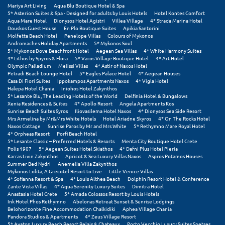
Πόρος
Mariya Art Living
Aqua Blu Boutique Hotel & Spa
5* Asterion Suites & Spa - Designed for adults by Louis Hotels
Hotel Kontes Comfort
Aqua Mare Hotel
Dionysos Hotel Agistri
Villea Village
4* Strada Marina Hotel
Πόρτο Χέλι
Douskos Guest House
En Plo Boutique Suites
Apikia Santorini
Molfetta Beach Hotel
Penelope Villas
Colours of Mykonos
Πρέβεζα
Andromaches Holiday Apartments
5* Mykonos Soul
5* Mykonos Dove Beachfront Hotel
Aegean Sea Villas
4* White Harmony Suites
4* Lithos by Spyros & Flora
5* Varos Village Boutique Hotel
4* Art Hotel
Πύλος
Olympic Palladium
Melissi Villas
4* Astir of Naxos Hotel
Petradi Beach Lounge Hotel
5* Eagles Palace Hotel
4* Aegean Houses
Πύργος
Casa Di Fiori Suites
Ippokampos Apartments Naxos
4* Vigla Hotel
Halepa Hotel Chania
Iniohos Hotel Zakynthos
5* Lesante Blu, The Leading Hotels of the World
Delfinia Hotel & Bungalows
Xenia Residences & Suites
4* Apollo Resort
Angela Apartments Kos
Ρ
Sunrise Beach Suites Syros
Iliovasilema Hotel Naxos
4* Dionysos Sea Side Resort
Mrs Armelina by Mr&Mrs White Hotels
Hotel Ariadne Skyros
4* On The Rocks Hotel
Naxos Cottage
Sunrise Paros by Mr and Mrs White
5* Rethymno Mare Royal Hotel
Ρέθυμνο
4* Orpheas Resort
Porfi Beach Hotel
5* Lesante Classic – Preferred Hotels & Resorts
Menta City Boutique Hotel Crete
Ρίο
Polis 1907
5* Aegean Suites Hotel Skiathos
4* Dafni Plus Hotel Pieria
Karras Livin Zakynthos
Apricot & Sea Luxury Villas Naxos
Aspros Potamos Houses
Summer Bed Nydri
Anemelia Villa Zakynthos
Ρόδος
Mykonos Lolita, A Grecotel Resort to Live
Little Venice Villas
4* Sofianna Resort & Spa
4* Louis Althea Beach
Dolphin Resort Hotel & Conference
Zante Vista Villas
4* Aqua Serenity Luxury Suites
Dimitra Hotel
Σ
Anastasia Hotel Crete
5* Amada Colossos Resort by Louis Hotels
Ink Hotel Phos Rethymno
Abelonas Retreat Sunset & Sunrise Lodgings
Belohorizonte Fine Accommodation Chalkidiki
Aphea Village Chania
Σαλαμίνα
Pandora Studios & Apartments
4* Zeus Village Resort
5* Avaton Luxury Beach Resort Relais & Chateaux
Porto Vecchio Luxury Suites Spetses