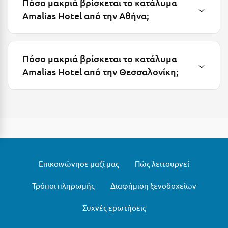
Πόσο μακριά βρίσκεται το κατάλυμα
Μεθώνη
Amalias Hotel από την Αθήνα;
Μεσολόγγι
Μεσσηνία
Πόσο μακριά βρίσκεται το κατάλυμα
Amalias Hotel από την Θεσσαλονίκη;
Μετέωρα
Μέτσοβο
Μήλος
Μονεμβασιά
Μουζάκι
Επικοινώνησε μαζί μας
Πώς λειτουργεί
Μπαλί Κρήτης
Τρόποι πληρωμής
Διαφήμιση ξενοδοχείων
Μπάνσκο
Συχνές ερωτήσεις
Μπούκα Μεσσηνίας
Μύκονος