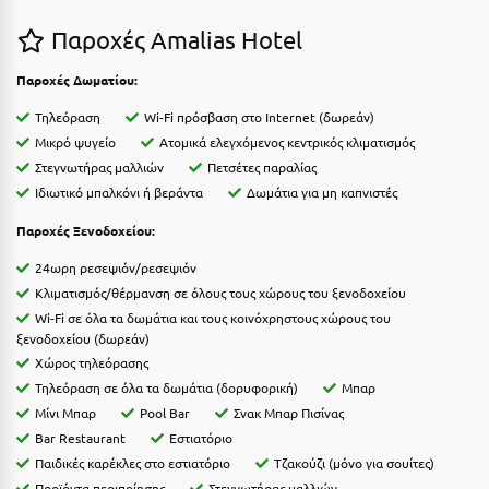
Η
Παροχές Amalias Hotel
Ηλεία
Παροχές Δωματίου:
Ηράκλειο
Τηλεόραση
Wi-Fi πρόσβαση στο Internet (δωρεάν)
Μικρό ψυγείο
Ατομικά ελεγχόμενος κεντρικός κλιματισμός
Θ
Στεγνωτήρας μαλλιών
Πετσέτες παραλίας
Ιδιωτικό μπαλκόνι ή βεράντα
Δωμάτια για μη καπνιστές
Θάσος
Παροχές Ξενοδοχείου:
Θεσσαλονίκη
24ωρη ρεσεψιόν/ρεσεψιόν
Ι
Κλιματισμός/θέρμανση σε όλους τους χώρους του ξενοδοχείου
Wi-Fi σε όλα τα δωμάτια και τους κοινόχρηστους χώρους του
ξενοδοχείου (δωρεάν)
Ιεράπετρα
Χώρος τηλεόρασης
Ιθάκη
Τηλεόραση σε όλα τα δωμάτια (δορυφορική)
Μπαρ
Μίνι Μπαρ
Pool Bar
Σνακ Μπαρ Πισίνας
Ικαρία
Bar Restaurant
Εστιατόριο
Παιδικές καρέκλες στο εστιατόριo
Τζακούζι (μόνο για σουίτες)
Ίος
Προϊόντα περιποίησης
Στεγνωτήρας μαλλιών