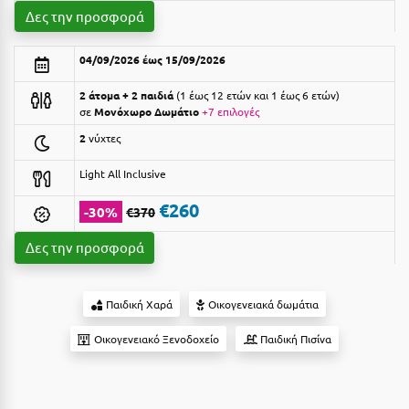
Suites
Βόλος
Δες την προσφορά
Βραχάτι Κορινθίας
04/09/2026 έως 15/09/2026
Βυτίνα
Δες όλες τις προσφορές
2 άτομα + 2 παιδιά
1 έως 12 ετών και 1 έως 6 ετών
σε
Μονόχωρο Δωμάτιο
+7 επιλογές
Γ
Δες όλα τα πακέτα διακοπών
2
νύχτες
Γαλαξiδι
Light All Inclusive
Γλυφάδα
€260
-30%
€370
Γρεβενά
Δες την προσφορά
Γύθειο
Παιδική Χαρά
Οικογενειακά δωμάτια
Δ
Οικογενειακό Ξενοδοχείο
Παιδική Πισίνα
Δελφοί
Διακοπτό