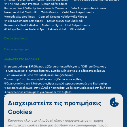
Σαμοθράκη
4* The King Jason Protaras – Designed for adults
Romanos Beach Villas by Xenia Resorts Messenia
Sofia Areopolis Guesthouse
Nereides Hotel Chalkidiki
Taki's Guests
Kastri Beach Apartments
Σάμος
Voreades Studios Tinos
Gennadi Dreams Holiday Villa Rhodes
4* Lila Guesthouse Ermoupoli
Kassandra Studios Chalkidiki
Σαντορίνη
Kassandra Villas Chalkidiki
Melidron Stylish Hotel & Apartments
4* Alleys Boutique Hotel & Spa
Lakonia Hotel
Villa Nefeli
Σέριφος
Όλα τα ξενοδοχεία
Σέρρες
Όλοι οι προορισμοί
Σιθωνία
ΔΙΑΒΑΣΤΕ ΣΤΟ BLOG ΜΑΣ
8 προορισμοί στην Ελλάδα που αξίζει να επισκεφθείς για τα ΠΟΠ προϊόντα τους
Σίκινος
Το Λιτόχωρο και οι Καταρράκτες του Ενιπέα: Οδηγός για μια αξέχαστη εκδρομή
Τι να κάνω ένα 3ήμερο στο Γαλαξίδι και τους Δελφούς
Σίφνος
Τα τοπ χωριά στη Λακωνική Μάνη που αξίζει να επισκεφθείς
Ψάχνεις νησί για τον 15Αύγουστο; Βρες τις καλύτερες προσφορές στο Ekdromi.gr
4 αρχαιολογικοί χώροι στην Ελλάδα που πρέπει να δεις έστω μία φορά στη ζωή σου
Σκαφιδιά Ηλείας
3 οικογενειακά καταλύματα για διακοπές στα Σύβοτα
Τα 11 καλύτερα καλοκαιρινά resorts στην Ελλάδα
Σκιάθος
7 μικρά ελληνικά νησιά για αξέχαστες καλοκαιρινές διακοπές
5+1 ινσταγκραμικές παραλίες στην Ελλάδα που αξίζουν μια θέση στο feed σου
Σκόπελος
Συχνές Ερωτήσεις (FAQs) για Ξενοδοχεία
Σκύρος