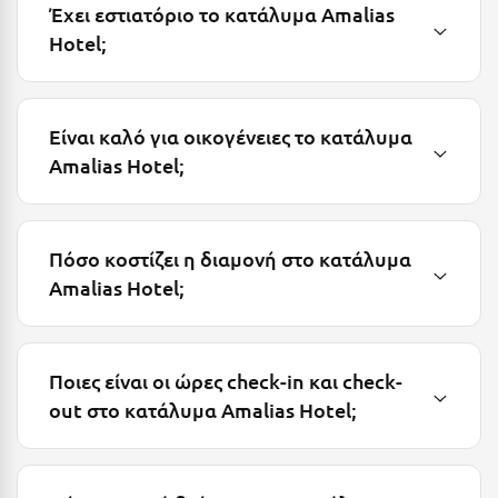
Λευκάδα
Έχει εστιατόριο το κατάλυμα Amalias
Hotel;
Λήμνος
Λίμνη Πλαστήρα
Λιτόχωρο
Είναι καλό για οικογένειες το κατάλυμα
Amalias Hotel;
Λουτρά Πόζαρ
Λουτρά Υπάτης
Πόσο κοστίζει η διαμονή στο κατάλυμα
Λουτράκι
Amalias Hotel;
Λούτσα
Μ
Ποιες είναι οι ώρες check-in και check-
Μάνη
out στο κατάλυμα Amalias Hotel;
Μαραθώνας Αττικής
Μαρώνεια