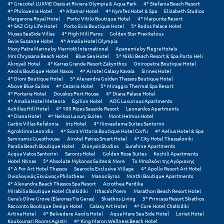
4* Grecotel LUXME Oasis at Riviera Olympia & Aqua Park
4* Stefania Beach Resort
4* Philoxenia Hotel
4* Altamar Hotel
4* Nymfes Hotel & Spa
Elizabeth Studios
Ξυλόκαστρο
Margarona Royal Hotel
Porto Vitilo Boutique Hotel
4* Marpunta Resort
4* SAZ City Life Hotel
Porto Evia Boutique Hotel
5* Rodos Palace Hotel
Muses SeaSide Villas
4* High Mill Paros
Golden Star Praxitelous
Favie Suzanne Hotel
4* Amalia Hotel Olympia
Ο
Moxy Patra Marina by Marriott International
Apanemia by Flegra Hotels
Mrs Chryssana Beach Hotel
Blue Sea Hotel
5* Nikki Beach Resort & Spa Porto Heli
Akroyali Hotel
4* Karras Grande Resort Zakynthos
Oniropetra Boutique Hotel
Ορεινή Αρκαδία
Aeolis Boutique Hotel Naxos
4* Airotel Galaxy Kavala
Sirines Hotel
4* Dioni Boutique Hotel
5* Alexandra Golden Thassos Boutique Hotel
Ορεινή Ναυπακτία
Above Blue Suites
4* Cezaria Hotel
5* Miraggio Thermal Spa Resort
4* Portaria Hotel
Douskos Port House
4* Diana Palace Hotel
4* Amalia Hotel Meteora
Egilion Hotel
ADG Luxurious Apartments
Π
Achilles Hill Hotel
4* 100 Rizes Seaside Resort
Leonardos Apartments
4* Diana Hotel
4* Neikos Luxury Suites
Mont Helmos Hotel
Garbis Villas Kefalonia
Iris Hotel
4* Iliovasilema Suites Santorini
Πάλαιρος
Agroktima Leonidio
4* Siora Vittoria Boutique Hotel Corfu
4* Aelius Hotel & Spa
Semiramis Guesthouse
Airotel Patras Smart Hotel
4* City Hotel Thessaloniki
Paralia Beach Boutique Hotel
Dionysis Studios
Sunshine Apartments
Παξοί
Acqua Vatos Santorini
Saronis Hotel
Golden Rose Suites
Kochili Apartments
Hotel Ntinas
5* Absolute Mykonos Suites & More
Το Μπαλκόνι της Αγόριανης
Παραλία Κατερίνης
4* A For Art Hotel Thassos
Searocks Exclusive Village
4* Apollo Resort Art Hotel
Οικολογικός Ξενώνας «Philothea»
Manos Syros
Minthi Boutique Apartments
4* Alexandra Beach Thassos Spa Resort
Acrothea Perdika
Παραλία Λιτοχώρου
Mirabilia Boutique Hotel Chalkidiki
Ithaca's Poem
Marathon Beach Resort Hotel
Gera's Olive Grove (Elaionas Tis Geras)
Skiathos Living
5* Princess Resort Skiathos
Παράλιο Άστρος
Racconto Boutique Design Hotel
Galaxy Art Hotel
4* Core Hotel Chalkidiki
Artina Hotel
4* Belvedere Aeolis Hotel
Aqua Mare Sea Side Hotel
Loriet Hotel
Koukounari Rooms Agistri
4* King Maron Wellness Beach Hotel