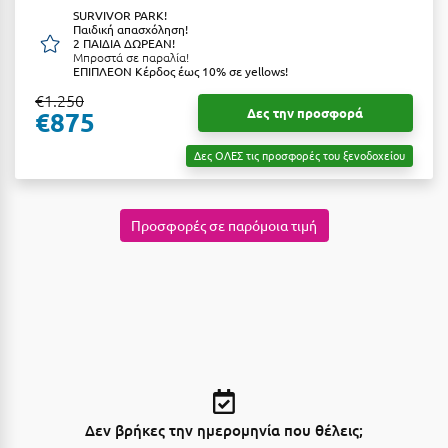
Κοζάνη
SURVIVOR PARK!
Παιδική απασχόληση!
2 ΠΑΙΔΙΑ ΔΩΡΕΑΝ!
Κοκκώνι Κορινθίας
Μπροστά σε παραλία!
ΕΠΙΠΛΕΟΝ Κέρδος έως 10% σε yellows!
Κομοτηνή
€1.250
Δες την προσφορά
€875
Κόνιτσα
Δες ΟΛΕΣ τις προσφορές του ξενοδοχείου
Κόρινθος
Κορώνη
Προσφορές σε παρόμοια τιμή
Κουρούτα Ηλείας
Κουφονήσια
Κρήτη
Κρουαζιέρες
Κύθηρα
Κυλλήνη
Δεν βρήκες την ημερομηνία που θέλεις;