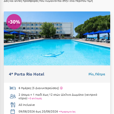
Καρδίτσα
Δες και άλλες προσφορές που κυμαίνονται στην ίδια περίπου τιμή
Κάρπαθος
Καρπενήσι
-30%
Κάρυστος
Κάσος
Κασσάνδρα
Καστοριά
Κατερίνη
4* Porto Rio Hotel
Ρίο, Πάτρα
Κέα - Τζιά
Κερατέα
6 Ημέρες (5 Διανυκτερεύσεις)
2 άτομα + 1 παιδί έως 12 ετών
Δίκλινο Δωμάτιο (κεντρικό
Κέρκυρα
κτίριο)
+3 επιλογές
All Inclusive
Κεφαλονιά
09/08/2026 έως 20/08/2026
+Ημερομηνίες