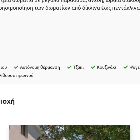
ρησιμοποίηση των δωματίων από δίκλινα έως πεντάκλινα
ιου
Αυτόνομη θέρμανση
Τζάκι
Κουζινάκι
Ψυγε
Αίθουσα πρωινού
ριοχή