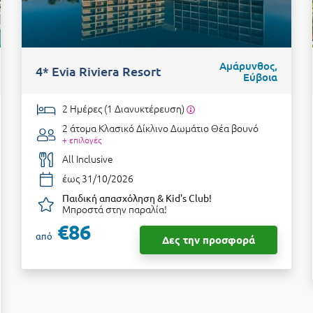
Αμάρυνθος,
4* Evia Riviera Resort
Εύβοια
2 Ημέρες (1 Διανυκτέρευση)
2 άτομα
Κλασικό Δίκλινο Δωμάτιο Θέα βουνό
+ επιλογές
All Inclusive
έως 31/10/2026
Παιδική απασχόληση & Kid's Club!
Μπροστά στην παραλία!
€86
από
Δες την προσφορά