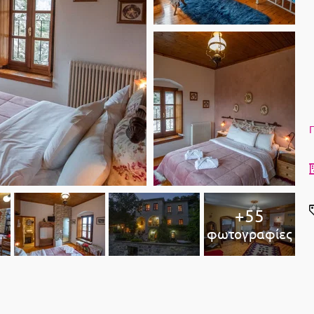
Π
+55
φωτογραφίες