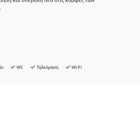
.
ίο
WC
Τηλεόραση
Wi-Fi