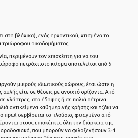
τι στα βλάχικα), ενός αρχοντικού, χτισμένο το
ου τριώροφου οικοδομήματος.
ία, περιμένουν τον επισκέπτη για να του
ιώροφο πετρόχτιστο κτίσμα αποτελείται από 5
υργούν μικρούς ιδιωτικούς χώρους, έτσι ώστε η
ς αυλής είτε σε θέσεις με ανοιχτό ορίζοντα. Από
ε γλάστρες, στο έδαφος ή σε παλιά πέτρινα
λιά αντικείμενα καθημερινής χρήσης και τζάκι να
το πρωί σερβίρεται το πλούσιο, φτιαγμένο από
ρονται στους επισκέπτες όλη την διάρκεια της
 παραδοσιακά, που μπορούν να φιλοξενήσουν 3-4
μηση και υπέροχη θέα στις κορφές των