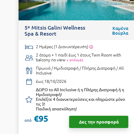
5* Mitsis Galini Wellness
Καμένα
Spa & Resort
Βούρλα
2 Ημέρες (1 Διανυκτέρευση)
2 άτομα + 1 παιδί έως 1 έτους
Twin Room with
balcony no view
+ επιλογές
Πρωινό / Ημιδιατροφή / Πλήρης Διατροφή / All
Inclusive
έως 18/10/2026
ΔΩΡΟ το All Inclusive ή η Πλήρης Διατροφή ή η
Ημιδιατροφή!
Επιλέξτε 4 διανυκτερεύσεις και πληρώστε μόνο
τις 3!
Παιδική απασχόληση!
€95
από
Δες την προσφορά