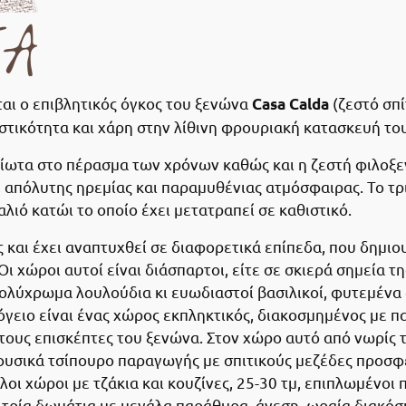
αι ο επιβλητικός όγκος του ξενώνα
(ζεστό σπί
Casa Calda
στικότητα και χάρη στην λίθινη φρουριακή κατασκευή τ
οίωτα στο πέρασμα των χρόνων καθώς και η ζεστή φιλοξεν
απόλυτης ηρεμίας και παραμυθένιας ατμόσφαιρας. Το τρ
λιό κατώι το οποίο έχει μετατραπεί σε καθιστικό.
και έχει αναπτυχθεί σε διαφορετικά επίπεδα, που δημιο
 χώροι αυτοί είναι διάσπαρτοι, είτε σε σκιερά σημεία τη
λύχρωμα λουλούδια κι ευωδιαστοί βασιλικοί, φυτεμένα σ
όγειο είναι ένας χώρος εκπληκτικός, διακοσμημένος με πα
τους επισκέπτες του ξενώνα. Στον χώρο αυτό από νωρίς 
 φυσικά τσίπουρο παραγωγής με σπιτικούς μεζέδες προσφέ
οι χώροι με τζάκια και κουζίνες, 25-30 τμ, επιπλωμένοι
τρία δωμάτια με μεγάλα παράθυρα, άνεση, ωραία διακόσ