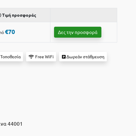
Τιμή προσφοράς
€70
Δες την προσφορά
πό
 Τοποθεσία
Free WiFi
Δωρεάν στάθμευση
ινα 44001