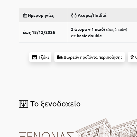
Ημερομηνίες
Άτομα/Παιδιά
2 άτομα + 1 παιδί
έως 2 ετών
έως 18/12/2026
σε
basic double
Τζάκι
Δωρεάν προϊόντα περιποίησης
Ο
To ξενοδοχείο