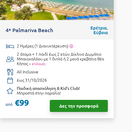
Ερέτρια,
4* Palmariva Beach
4
Εύβοια
2 Ημέρες (1 Διανυκτέρευση)
2 άτομα + 1 παιδί έως 2 ετών
Δίκλινο Δωμάτιο
Μπανγκαλόου με 1 διπλό ή 2 μονά κρεβάτια θέα
Κήπος
+ επιλογές
All Inclusive
έως 31/10/2026
Παιδική απασχόληση & Kid's Club!
Μπροστά στην παραλία!
α
€99
από
Δες την προσφορά