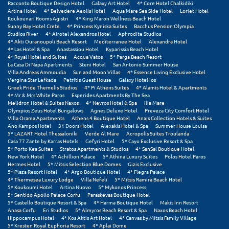
Racconto Boutique Design Hotel
Galaxy Art Hotel
4* Core Hotel Chalkidiki
Artina Hotel
4* Belvedere Aeolis Hotel
Aqua Mare Sea Side Hotel
Loriet Hotel
Μυστράς
Koukounari Rooms Agistri
4* King Maron Wellness Beach Hotel
Sunny Bay Hotel Crete
4* Princess Kyniska Suites
Bacchus Pension Olympia
Studios River
4* Airotel Alexandros Hotel
Aphrodite Studios
Μυτιλήνη
4* Akti Ouranoupoli Beach Resort
Mediterranee Hotel
Alexandra Hotel
4* Las Hotel & Spa
Anastassiou Hotel
Kyparissia Beach Hotel
4* Royal Hotel and Suites
Acqua Vatos
5* Parga Beach Resort
Ν
La Casa Di Napa Apartments
Steni Hotel
San Antonio Summer House
Villa Andreas Ammoudia
Sun and Moon Villas
4* Essence Living Exclusive Hotel
Vergina Star Lefkada
Petritis Guest House
Galaxy Hotel Ios
Νάξος
Greek Pride Themelis Studios
4* Pi Athens Suites
4* Alamis Hotel & Apartments
4* Mr & Mrs White Paros
Esperides Apartments By The Sea
Melidron Hotel & Suites Naxos
4* Nevros Hotel & Spa
Ilia Mare
Νάουσα
Olympios Zeus Hotel Bungalows
Agnes Deluxe Hotel
Preveza City Comfort Hotel
Villa Orama Apartments
Athens 4 Boutique Hotel
Anais Collection Hotels & Suites
Ναυπακτία
Ano Kampos Hotel
31 Doors Hotel
Alexakis Hotel & Spa
Summer House Louisa
5* LAZART Hotel Thessaloniki
Verde Al Mare
Acropolis Suites Troulanda
Casa 77 Zante by Karras Hotels
Gefyri Hotel
5* Cayo Exclusive Resort & Spa
Ναύπλιο
5* Porto Kea Suites
Stratos Apartments & Studios
4* SanSal Boutique Hotel
New York Hotel
4* Achillion Palace
5* Athina Luxury Suites
Polos Hotel Paros
Νέα Μάκρη
Hermes Hotel
5* Mitsis Selection Blue Domes
Gizis Exclusive
5* Plaza Resort Hotel
4* Argo Boutique Hotel
4* Flegra Palace
4* Thermesea Luxury Lodge
Villa Nefeli
5* Mitsis Ramira Beach Hotel
Νέα Στύρα Εύβοιας
5* Koukoumi Hotel
Artina Nuovo
5* Mykonos Princess
5* Sentido Apollo Palace Corfu
Paraskevas Boutique Hotel
Νέοι Πόροι Πιερίας
5* Castello Boutique Resort & Spa
4* Harma Boutique Hotel
Makis Inn Resort
Anasa Corfu
Eri Studios
5* Almyros Beach Resort & Spa
Naxos Beach Hotel
Hippocampus Hotel
4* Kos Aktis Art Hotel
4* Canvas by Mitsis Family Village
Ξ
5* Kresten Royal Euphoria Resort
4* Aplai Dome