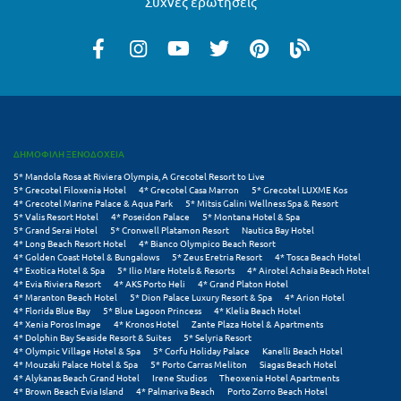
Συχνές ερωτήσεις
Λευκάδα
Λήμνος
Λίμνη Πλαστήρα
Λιτόχωρο
Λουτρά Πόζαρ
ΔΗΜΟΦΙΛΗ ΞΕΝΟΔΟΧΕΙΑ
Λουτρά Υπάτης
5* Mandola Rosa at Riviera Olympia, A Grecotel Resort to Live
5* Grecotel Filoxenia Hotel
4* Grecotel Casa Marron
5* Grecotel LUXME Kos
4* Grecotel Marine Palace & Aqua Park
5* Mitsis Galini Wellness Spa & Resort
Λουτράκι
5* Valis Resort Hotel
4* Poseidon Palace
5* Montana Hotel & Spa
5* Grand Serai Hotel
5* Cronwell Platamon Resort
Nautica Bay Hotel
Λούτσα
4* Long Beach Resort Hotel
4* Bianco Olympico Beach Resort
4* Golden Coast Hotel & Bungalows
5* Zeus Eretria Resort
4* Tosca Beach Hotel
4* Exotica Hotel & Spa
5* Ilio Mare Hotels & Resorts
4* Airotel Achaia Beach Hotel
Μ
4* Evia Riviera Resort
4* AKS Porto Heli
4* Grand Platon Hotel
4* Maranton Beach Hotel
5* Dion Palace Luxury Resort & Spa
4* Arion Hotel
4* Florida Blue Bay
5* Blue Lagoon Princess
4* Klelia Beach Hotel
Μάνη
4* Xenia Poros Image
4* Kronos Hotel
Zante Plaza Hotel & Apartments
4* Dolphin Bay Seaside Resort & Suites
5* Selyria Resort
4* Olympic Village Hotel & Spa
5* Corfu Holiday Palace
Kanelli Beach Hotel
Μαραθώνας Αττικής
4* Mouzaki Palace Hotel & Spa
5* Porto Carras Meliton
Siagas Beach Hotel
4* Alykanas Beach Grand Hotel
Irene Studios
Theoxenia Hotel Apartments
Μαρώνεια
4* Brown Beach Evia Island
4* Palmariva Beach
Porto Zorro Beach Hotel