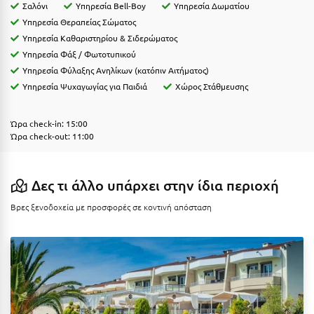
Η
Σαλόνι
Υπηρεσία Bell-Boy
Υπηρεσία Δωματίου
Υπηρεσία Θεραπείας Σώματος
Ηλεία
Υπηρεσία Καθαριστηρίου & Σιδερώματος
Υπηρεσία Φάξ / Φωτοτυπικού
Ηράκλειο
Υπηρεσία Φύλαξης Ανηλίκων (κατόπιν Αιτήματος)
Υπηρεσία Ψυχαγωγίας για Παιδιά
Χώρος Στάθμευσης
Θ
Ώρα check-in: 15:00
Θάσος
Ώρα check-out: 11:00
Θεσσαλονίκη
Δες τι άλλο υπάρχει στην ίδια περιοχή
Ι
Βρες ξενοδοχεία με προσφορές σε κοντινή απόσταση
Ιεράπετρα
Ιθάκη
Ικαρία
Ίος