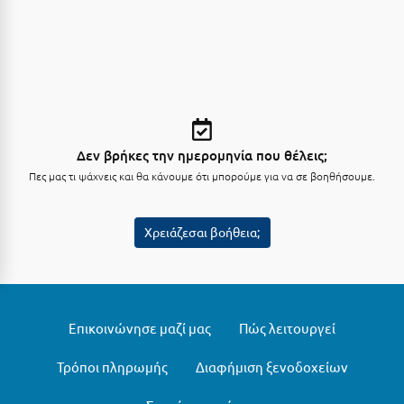
Κύμη Ευβοίας
Κυπαρισσία
Κύπρος
Κως
Δεν βρήκες την ημερομηνία που θέλεις;
Λ
Πες μας τι ψάχνεις και θα κάνουμε ότι μπορούμε για να σε βοηθήσουμε.
Λαγκάδια
Χρειάζεσαι βοήθεια;
Λακόπετρα Αχαΐας
Λακωνία
Λασίθι
Επικοινώνησε μαζί μας
Πώς λειτουργεί
Λεπτοκαρυά
Τρόποι πληρωμής
Διαφήμιση ξενοδοχείων
Λέσβος