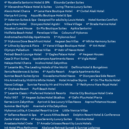
4* Rocabella Santorini Hotel & SPA
Elounda Garden Suites
5* Alexandros Palace Hotel & Suites
Living Theros Luxury Suites
Ξυλόκαστρο
Alexis Hotel Chania
4* Lena Mare Boutique Hotel
4* Civitel Akali Hotel
Mariya Art Living
Aqua Blu Boutique Hotel & Spa
5* Asterion Suites & Spa - Designed for adults by Louis Hotels
Hotel Kontes Comfort
Aqua Mare Hotel
Dionysos Hotel Agistri
Villea Village
4* Strada Marina Hotel
Ο
Douskos Guest House
En Plo Boutique Suites
Apikia Santorini
Molfetta Beach Hotel
Penelope Villas
Colours of Mykonos
Ορεινή Αρκαδία
Andromaches Holiday Apartments
5* Mykonos Soul
5* Mykonos Dove Beachfront Hotel
Aegean Sea Villas
4* White Harmony Suites
4* Lithos by Spyros & Flora
5* Varos Village Boutique Hotel
4* Art Hotel
Ορεινή Ναυπακτία
Olympic Palladium
Melissi Villas
4* Astir of Naxos Hotel
Petradi Beach Lounge Hotel
5* Eagles Palace Hotel
4* Aegean Houses
Casa Di Fiori Suites
Ippokampos Apartments Naxos
4* Vigla Hotel
Π
Halepa Hotel Chania
Iniohos Hotel Zakynthos
5* Lesante Blu, The Leading Hotels of the World
Delfinia Hotel & Bungalows
Xenia Residences & Suites
4* Apollo Resort
Angela Apartments Kos
Πάλαιρος
Sunrise Beach Suites Syros
Iliovasilema Hotel Naxos
4* Dionysos Sea Side Resort
Mrs Armelina by Mr&Mrs White Hotels
Hotel Ariadne Skyros
4* On The Rocks Hotel
Naxos Cottage
Sunrise Paros by Mr and Mrs White
5* Rethymno Mare Royal Hotel
Παξοί
4* Orpheas Resort
Porfi Beach Hotel
5* Lesante Classic – Preferred Hotels & Resorts
Menta City Boutique Hotel Crete
Παραλία Κατερίνης
Polis 1907
5* Aegean Suites Hotel Skiathos
4* Dafni Plus Hotel Pieria
Karras Livin Zakynthos
Apricot & Sea Luxury Villas Naxos
Aspros Potamos Houses
Summer Bed Nydri
Anemelia Villa Zakynthos
Παραλία Λιτοχώρου
Mykonos Lolita, A Grecotel Resort to Live
Little Venice Villas
4* Sofianna Resort & Spa
4* Louis Althea Beach
Dolphin Resort Hotel & Conference
Παράλιο Άστρος
Zante Vista Villas
4* Aqua Serenity Luxury Suites
Dimitra Hotel
Anastasia Hotel Crete
5* Amada Colossos Resort by Louis Hotels
Ink Hotel Phos Rethymno
Abelonas Retreat Sunset & Sunrise Lodgings