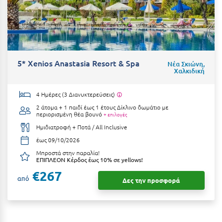
Ιωάννινα
Κ
Καβάλα
5* Xenios Anastasia Resort & Spa
Νέα Σκιώνη,
Χαλκιδική
Καλάβρυτα
Καλαμάτα
4 Ημέρες (3 Διανυκτερεύσεις)
2 άτομα + 1 παιδί έως 1 έτους
Δίκλινο δωμάτιο με
Κάλαμος
περιορισμένη θέα βουνό
+ επιλογές
Ημιδιατροφή + Ποτά / All Inclusive
Καλαμπάκα
έως 09/10/2026
Κάλυμνος
Μπροστά στην παραλία!
ΕΠΙΠΛΕΟΝ Κέρδος έως 10% σε yellows!
Καμένα Βούρλα
€267
από
Δες την προσφορά
Καρδάμαινα
Καρδαμύλη