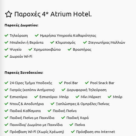
Ε
Παροχές 4* Atrium Hotel.
Ελάτη Αρκαδίας
Παροχές Δωματίου:
Ελληνικό Αρκαδίας
Τηλεόραση
Ημερήσια Υπηρεσία Καθαριότητας
Ελούντα Κρήτης
Μπαλκόνι ή Βεράντα
Κλιματισμός
Στεγνωτήρας Μαλλιών
Ψυγείο
Χρηματοκιβώτιο
Βραστήρας
Ερέτρια
Δωρεάν Wi-Fi
Ερμιόνη
Παροχές Ξενοδοχείου:
Εύβοια
24-Ώρες Τμήμα Υποδοχής
Pool Bar
Pool Snack Bar
Ευρυτανία
Γιατρός (κατόπιν Αιτήματος)
Δορυφορική Τηλεόραση
Εστιατόριο
Εστιατόριο- Μπάρ
Μίνι Μάρκετ
Μπάρ
Ζ
Ντουζ & Αποδυτήρια
Ξαπλώστρες & Ομπρέλες Πισίνας
Παιδικά Καθίσματα
Παιδική Πισίνα
Ζαγοροχώρια
Παιδική Πισίνα με Παιχνίδια
Παιδική Χαρά
Ζάκυνθος
Παιχνίδια/ Δωμάτιο με Παιχνίδια
Πισίνα
Πρόσβαση Wi-Fi (Χωρίς Χρέωση)
Πρόσβαση στο Internet