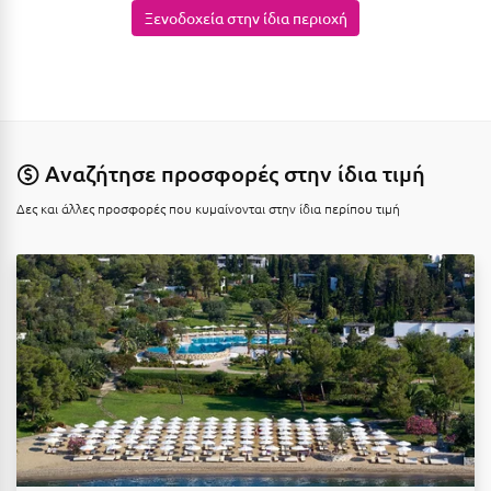
Καρδίτσα
Ξενοδοχεία στην ίδια περιοχή
Κάρπαθος
Καρπενήσι
Κάρυστος
Αναζήτησε προσφορές στην ίδια τιμή
Κάσος
Δες και άλλες προσφορές που κυμαίνονται στην ίδια περίπου τιμή
Κασσάνδρα
Καστοριά
Κατερίνη
Κέα - Τζιά
Κερατέα
Κέρκυρα
Κεφαλονιά