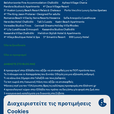
Πάργα
Belohorizonte Fine Accommodation Chalkidiki
Aphea Village Chania
Pandora Studios & Apartments
4* Zeus Village Resort
Παρνασσός
5* Avaton Luxury Beach Resort Relais & Chateaux
Porto Vecchio Luxury Suites Spetses
4* The King Jason Protaras – Designed for adults
Romanos Beach Villas by Xenia Resorts Messenia
Sofia Areopolis Guesthouse
Πάρος
Nereides Hotel Chalkidiki
Taki's Guests
Kastri Beach Apartments
Voreades Studios Tinos
Gennadi Dreams Holiday Villa Rhodes
Πάτμος
4* Lila Guesthouse Ermoupoli
Kassandra Studios Chalkidiki
Kassandra Villas Chalkidiki
Melidron Stylish Hotel & Apartments
4* Alleys Boutique Hotel & Spa
5* Simantro Resort
999 Luxury Hotel
Πάτρα
Όλα τα ξενοδοχεία
Παύλιανη
Όλοι οι προορισμοί
Πειραιάς
ΔΙΑΒΑΣΤΕ ΣΤΟ BLOG ΜΑΣ
Πελοπόννησος
8 προορισμοί στην Ελλάδα που αξίζει να επισκεφθείς για τα ΠΟΠ προϊόντα τους
Το Λιτόχωρο και οι Καταρράκτες του Ενιπέα: Οδηγός για μια αξέχαστη εκδρομή
Πήλιο
Τι να κάνω ένα 3ήμερο στο Γαλαξίδι και τους Δελφούς
Τα τοπ χωριά στη Λακωνική Μάνη που αξίζει να επισκεφθείς
Ψάχνεις νησί για τον 15Αύγουστο; Βρες τις καλύτερες προσφορές στο Ekdromi.gr
Πιερία
4 αρχαιολογικοί χώροι στην Ελλάδα που πρέπει να δεις έστω μία φορά στη ζωή σου
3 οικογενειακά καταλύματα για διακοπές στα Σύβοτα
Πλαταμώνας
Τα 11 καλύτερα καλοκαιρινά resorts στην Ελλάδα
7 μικρά ελληνικά νησιά για αξέχαστες καλοκαιρινές διακοπές
5+1 ινσταγκραμικές παραλίες στην Ελλάδα που αξίζουν μια θέση στο feed σου
Πλύτρα Λακωνίας
Συχνές Ερωτήσεις (FAQs) για Ξενοδοχεία