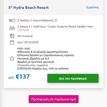
Κοζάνη
5* Hydra Beach Resort
Ερμιόνη
Κοκκώνι Κορινθίας
2 Ημέρες (1 Διανυκτέρευση)
Κομοτηνή
2 άτομα + 1 παιδί έως 12 ετών
Superior Room Garden View
Κόνιτσα
+ επιλογές
All Inclusive
Κόρινθος
έως 10/10/2026
Κορώνη
Μini club!
Αθλητικές & Ευεξιακές Δραστηριότητες!
Ελληνική Βραδιά με παραδοσιακούς χορούς!
Κουρούτα Ηλείας
Μουσικές βραδιές με DJ!
Βραδιά με ζωντανή μουσική!
Μπροστά στην παραλία!
Κουφονήσια
ΕΠΙΠΛΕΟΝ Κέρδος έως 10% σε yellows!
€137
Κρήτη
από
Δες την προσφορά
Κρουαζιέρες
Κύθηρα
Προσφορές σε παρόμοια τιμή
Κυλλήνη