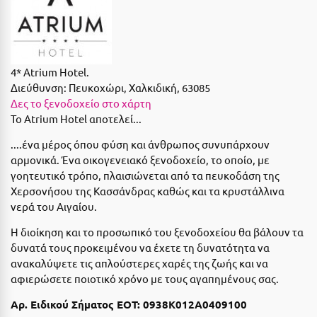
Suites
Βόλος
Βραχάτι Κορινθίας
Βυτίνα
Δες όλες τις προσφορές
4* Atrium Hotel.
Διεύθυνση:
Πευκοχώρι, Χαλκιδική, 63085
Γ
Δες όλα τα πακέτα διακοπών
Δες το ξενοδοχείο στο χάρτη
Το Atrium Hotel αποτελεί...
Γαλαξiδι
....ένα μέρος όπου φύση και άνθρωπος συνυπάρχουν
Γλυφάδα
αρμονικά. Ένα οικογενειακό ξενοδοχείο, το οποίο, με
γοητευτικό τρόπο, πλαισιώνεται από τα πευκοδάση της
Γρεβενά
Χερσονήσου της Κασσάνδρας καθώς και τα κρυστάλλινα
νερά του Αιγαίου.
Γύθειο
Η διοίκηση και το προσωπικό του ξενοδοχείου θα βάλουν τα
Δ
δυνατά τους προκειμένου να έχετε τη δυνατότητα να
ανακαλύψετε τις απλούστερες χαρές της ζωής και να
Δελφοί
αφιερώσετε ποιοτικό χρόνο με τους αγαπημένους σας.
Διακοπτό
Αρ. Ειδικού Σήματος ΕΟΤ: 0938K012A0409100