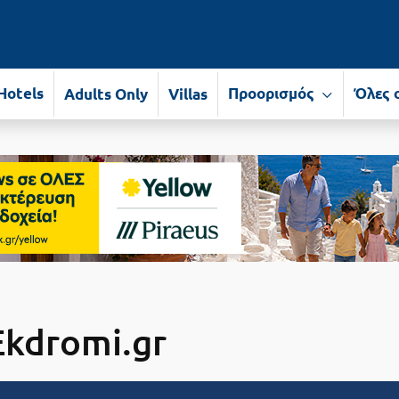
Hotels
Προορισμός
Όλες 
Adults Only
Villas
Ekdromi.gr