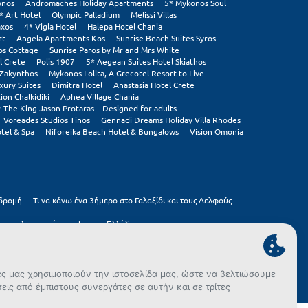
onos
Andromaches Holiday Apartments
5* Mykonos Soul
* Art Hotel
Olympic Palladium
Melissi Villas
axos
4* Vigla Hotel
Halepa Hotel Chania
rt
Angela Apartments Kos
Sunrise Beach Suites Syros
os Cottage
Sunrise Paros by Mr and Mrs White
l Crete
Polis 1907
5* Aegean Suites Hotel Skiathos
 Zakynthos
Mykonos Lolita, A Grecotel Resort to Live
xury Suites
Dimitra Hotel
Anastasia Hotel Crete
on Chalkidiki
Aphea Village Chania
* The King Jason Protaras – Designed for adults
Voreades Studios Tinos
Gennadi Dreams Holiday Villa Rhodes
tel & Spa
Niforeika Beach Hotel & Bungalows
Vision Omonia
κδρομή
Τι να κάνω ένα 3ήμερο στο Γαλαξίδι και τους Δελφούς
ρα καλοκαιρινά resorts στην Ελλάδα