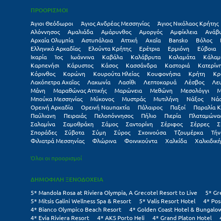
ΠΡΟΟΡΙΣΜΟΙ
Άγιοι Θεόδωροι
Άγιος Ανδρέας Μεσσηνίας
Άγιος Νικόλαος Κρήτης
Αλόννησος
Αμαλιάδα
Αμάρυνθος
Αμοργός
Αμφίκλεια
Ανάβ
Αρχαία Ολυμπία
Αστυπάλαια
Αττική
Αχαΐα
Βansko
Βόλος
Ελληνικό Αρκαδίας
Ελούντα Κρήτης
Ερέτρια
Ερμιόνη
Εύβοια
Ικαρία
Ίος
Ιωάννινα
Καβάλα
Καλάβρυτα
Καλαμάτα
Κάλαμ
Καρπενήσι
Κάρυστος
Κάσος
Κασσάνδρα
Καστοριά
Κατερίν
Κόρινθος
Κορώνη
Κουρούτα Ηλείας
Κουφονήσια
Κρήτη
Κρ
Λακόπετρα Αχαΐας
Λακωνία
Λασίθι
Λεπτοκαρυά
Λέσβος
Λε
Μάνη
Μαραθώνας Αττικής
Μαρώνεια
Μεθώνη
Μεσολόγγι
Μ
Μπούκα Μεσσηνίας
Μύκονος
Μυστράς
Μυτιλήνη
Νάξος
Νά
Ορεινή Αρκαδία
Ορεινή Ναυπακτία
Πάλαιρος
Παξοί
Παραλία Κ
Παύλιανη
Πειραιάς
Πελοπόννησος
Πήλιο
Πιερία
Πλαταμώνα
Σαλαμίνα
Σαμοθράκη
Σάμος
Σαντορίνη
Σέριφος
Σέρρες
Σ
Σποράδες
Σύβοτα
Σύμη
Σύρος
Σχοινούσα
Τζουμέρκα
Τήν
Φιλιατρά Μεσσηνίας
Φλώρινα
Φοινικούντα
Χαλκίδα
Χαλκιδική
Όλοι οι προορισμοί
ΔΗΜΟΦΙΛΗ ΞΕΝΟΔΟΧΕΙΑ
5* Mandola Rosa at Riviera Olympia, A Grecotel Resort to Live
5* Gr
5* Mitsis Galini Wellness Spa & Resort
5* Valis Resort Hotel
4* Pos
4* Bianco Olympico Beach Resort
4* Golden Coast Hotel & Bungalo
4* Evia Riviera Resort
4* AKS Porto Heli
4* Grand Platon Hotel