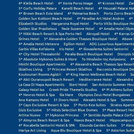
4* Klelia Beach Hotel
4* Xenia Poros Image
4* Kronos Hotel
Za
5* Corfu Holiday Palace
Kanelli Beach Hotel
4* Mouzaki Palace Ho
4* Brown Beach Evia Island
4* Palmariva Beach
Porto Zorro Beach
Golden Sun Kokkoni Beach Hotel
4* Paradise Art Hotel Andros
4*
Elizabeth Studios
Margarona Royal Hotel
Porto Vitilo Boutique Ho
Golden Star Praxitelous
Favie Suzanne Hotel
4* Amalia Hotel Olym
5* Nikki Beach Resort & Spa Porto Heli
Akroyali Hotel
4* Karras G
Sirines Hotel
5* Alexandra Golden Thassos Boutique Hotel
Above 
4* Amalia Hotel Meteora
Egilion Hotel
ADG Luxurious Apartments
Garbis Villas Kefalonia
Iris Hotel
4* Iliovasilema Suites Santorini
4* City Hotel Thessaloniki
Paralia Beach Boutique Hotel
Dionysis S
5* Absolute Mykonos Suites & More
Το Μπαλκόνι της Αγόριανης
4*
Minthi Boutique Apartments
4* Alexandra Beach Thassos Spa Resor
Skiathos Living
5* Princess Resort Skiathos
Racconto Boutique De
Koukounari Rooms Agistri
4* King Maron Wellness Beach Hotel
Su
4* Akti Ouranoupoli Beach Resort
Mediterranee Hotel
Alexandra 
La Casa Di Napa Apartments
Steni Hotel
San Antonio Summer Hou
Galaxy Hotel Ios
Greek Pride Themelis Studios
4* Pi Athens Suites
4* Nevros Hotel & Spa
Ilia Mare
Olympios Zeus Hotel Bungalows
Ano Kampos Hotel
31 Doors Hotel
Alexakis Hotel & Spa
Summer 
5* Cayo Exclusive Resort & Spa
5* Porto Kea Suites
Stratos Apart
Gizis Exclusive
5* Mitsis Selection Blue Domes
5* Plaza Resort Hot
Artina Nuovo
5* Mykonos Princess
5* Sentido Apollo Palace Corfu
5* Almyros Beach Resort & Spa
Naxos Beach Hotel
Hippocampus 
4* Rocabella Santorini Hotel & SPA
Elounda Garden Suites
5* Alex
Mariya Art Living
Aqua Blu Boutique Hotel & Spa
5* Asterion Suite