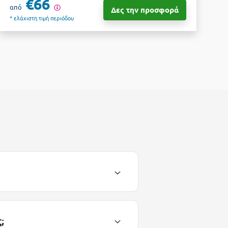
€66
από
Δες την προσφορά
* ελάχιστη τιμή περιόδου
;