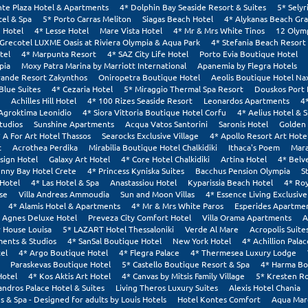
nte Plaza Hotel & Apartments
4* Dolphin Bay Seaside Resort & Suites
5* Selyr
tel & Spa
5* Porto Carras Meliton
Siagas Beach Hotel
4* Alykanas Beach Gr
 Hotel
4* Lesse Hotel
Mare Vista Hotel
4* Mr & Mrs White Tinos
12 Olym
 Grecotel LUXME Oasis at Riviera Olympia & Aqua Park
4* Stefania Beach Resort
tel
4* Marpunta Resort
4* SAZ City Life Hotel
Porto Evia Boutique Hotel
pia
Moxy Patra Marina by Marriott International
Apanemia by Flegra Hotels
rande Resort Zakynthos
Oniropetra Boutique Hotel
Aeolis Boutique Hotel Na
Blue Suites
4* Cezaria Hotel
5* Miraggio Thermal Spa Resort
Douskos Port
Achilles Hill Hotel
4* 100 Rizes Seaside Resort
Leonardos Apartments
4
Agroktima Leonidio
4* Siora Vittoria Boutique Hotel Corfu
4* Aelius Hotel & 
tudios
Sunshine Apartments
Acqua Vatos Santorini
Saronis Hotel
Golden 
 A For Art Hotel Thassos
Searocks Exclusive Village
4* Apollo Resort Art Hote
t
Acrothea Perdika
Mirabilia Boutique Hotel Chalkidiki
Ithaca's Poem
Mara
sign Hotel
Galaxy Art Hotel
4* Core Hotel Chalkidiki
Artina Hotel
4* Belv
nny Bay Hotel Crete
4* Princess Kyniska Suites
Bacchus Pension Olympia
S
Hotel
4* Las Hotel & Spa
Anastassiou Hotel
Kyparissia Beach Hotel
4* Roy
se
Villa Andreas Ammoudia
Sun and Moon Villas
4* Essence Living Exclusive
4* Alamis Hotel & Apartments
4* Mr & Mrs White Paros
Esperides Apartmen
Agnes Deluxe Hotel
Preveza City Comfort Hotel
Villa Orama Apartments
A
House Louisa
5* LAZART Hotel Thessaloniki
Verde Al Mare
Acropolis Suite
ments & Studios
4* SanSal Boutique Hotel
New York Hotel
4* Achillion Palac
el
4* Argo Boutique Hotel
4* Flegra Palace
4* Thermesea Luxury Lodge
Paraskevas Boutique Hotel
5* Castello Boutique Resort & Spa
4* Harma Bo
Hotel
4* Kos Aktis Art Hotel
4* Canvas by Mitsis Family Village
5* Kresten Ro
andros Palace Hotel & Suites
Living Theros Luxury Suites
Alexis Hotel Chania
s & Spa - Designed for adults by Louis Hotels
Hotel Kontes Comfort
Aqua Mar