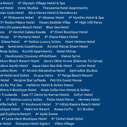
ia Resort
4* Olympic Village Hotel & Spa
and Hotel
Irene Studios
Theoxenia Hotel Apartments
pian Gods Hotel
Akra Morea Hotel & Residences
4* Philoxenia Hotel
4* Altamar Hotel
4* Nymfes Hotel & Spa
5* Rodos Palace Hotel
Muses SeaSide Villas
4* High Mill Paros
Mrs Chryssana Beach Hotel
Blue Sea Hotel
xos
4* Airotel Galaxy Kavala
4* Dioni Boutique Hotel
 House
4* Portaria Hotel
4* Diana Palace Hotel
* Diana Hotel
4* Neikos Luxury Suites
Mont Helmos Hotel
Spa
Semiramis Guesthouse
Airotel Patras Smart Hotel
Rose Suites
Kochili Apartments
Hotel Ntinas
l
Οικολογικός Ξενώνας «Philothea»
Manos Syros
thon Beach Resort Hotel
Gera's Olive Grove (Elaionas Tis Geras)
edere Aeolis Hotel
Aqua Mare Sea Side Hotel
Loriet Hotel
tudios River
4* Airotel Alexandros Hotel
Aphrodite Studios
al Hotel and Suites
Acqua Vatos
5* Parga Beach Resort
 Hotel
Vergina Star Lefkada
Petritis Guest House
ts By The Sea
Melidron Hotel & Suites Naxos
thens 4 Boutique Hotel
Anais Collection Hotels & Suites
s Troulanda
Casa 77 Zante by Karras Hotels
Gefyri Hotel
e
5* Athina Luxury Suites
Polos Hotel Paros
Hermes Hotel
Villa Nefeli
5* Koukoumi Hotel
5* Mitsis Ramira Beach Hotel
utique Hotel
Makis Inn Resort
Anasa Corfu
Eri Studios
yal Euphoria Resort
4* Aplai Dome
4* Lena Mare Boutique Hotel
4* Civitel Akali Hotel
e Hotel
Dionysos Hotel Agistri
Villea Village