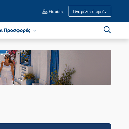
Είσοδος
Γίνε μέλος δωρεάν
οι Προσφορές