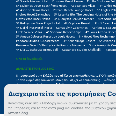
4* Strada Marina Hotel
Douskos Guest House
En Plo Boutique Sui
5* Mykonos Dove Beachfront Hotel
Aegean Sea Villas
4* White H
4* Astir of Naxos Hotel
Petradi Beach Lounge Hotel
5* Eagles Pal
Iniohos Hotel Zakynthos
5* Lesante Blu, The Leading Hotels of the 
Iliovasilema Hotel Naxos
4* Dionysos Sea Side Resort
Mrs Armelin
5* Rethymno Mare Royal Hotel
4* Orpheas Resort
Porfi Beach Ho
4* Dafni Plus Hotel Pieria
Karras Livin Zakynthos
Apricot & Sea Lux
Little Venice Villas
4* Sofianna Resort & Spa
4* Louis Althea Beac
5* Amada Colossos Resort by Louis Hotels
Ink Hotel Phos Rethymno
Pandora Studios & Apartments
4* Zeus Village Resort
5* Avaton L
Romanos Beach Villas by Xenia Resorts Messenia
Sofia Areopolis Gu
4* Lila Guesthouse Ermoupoli
Kassandra Studios Chalkidiki
Kassand
Όλα τα ξενοδοχεία
ΔΙΑΒΑΣΤΕ ΣΤΟ BLOG ΜΑΣ
8 προορισμοί στην Ελλάδα που αξίζει να επισκεφθείς για τα ΠΟΠ προϊόν
Τα τοπ χωριά στη Λακωνική Μάνη που αξίζει να επισκεφθείς
Ψάχνεις 
4 αρχαιολογικοί χώροι στην Ελλάδα που πρέπει να δεις έστω μία φορά
7 μικρά ελληνικά νησιά για αξέχαστες καλοκαιρινές διακοπές
5+1 ινστ
Συχνές Ερωτήσεις (FAQs) για Ξενοδοχεία