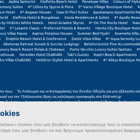
tes
Apikia Santorini
Molfetta Beach Hotel
Penelope Villas
Colours of Myk
armony Suites
4* Lithos by Spyros & Flora
5* Varos Village Boutique Hotel
4
ace Hotel
4* Aegean Houses
Casa Di Fiori Suites
Ippokampos Apartments N
World
Delfinia Hotel & Bungalows
Xenia Residences & Suites
4* Apollo Reso
a by Mr&Mrs White Hotels
Hotel Ariadne Skyros
4* On The Rocks Hotel
Nax
tel
5* Lesante Classic – Preferred Hotels & Resorts
Menta City Boutique Hote
ury Villas Naxos
Aspros Potamos Houses
Summer Bed Nydri
Anemelia Villa
h
Dolphin Resort Hotel & Conference
Zante Vista Villas
4* Aqua Serenity Lu
Abelonas Retreat Sunset & Sunrise Lodgings
Belohorizonte Fine Accommodati
uxury Beach Resort Relais & Chateaux
Porto Vecchio Luxury Suites Spetses
4
esthouse
Nereides Hotel Chalkidiki
Taki's Guests
Kastri Beach Apartments
ra Villas Chalkidiki
Melidron Stylish Hotel & Apartments
4* Alleys Boutique Ho
τα τους
Το Λιτόχωρο και οι Καταρράκτες του Ενιπέα: Οδηγός για μια αξέχαστη ε
νησί για τον 15Αύγουστο; Βρες τις καλύτερες προσφορές στο Ekdromi.gr
 στη ζωή σου
3 οικογενειακά καταλύματα για διακοπές στα Σύβοτα
Τα 11 καλύτε
αγκραμικές παραλίες στην Ελλάδα που αξίζουν μια θέση στο feed σου