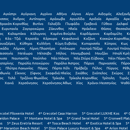
Αγκίστρι
Αγόριανη
Αγρίνιο
Αθήνα
Αίγινα
Αίγιο
Αιδηψός
Αλεξανδ
υσσος
Άνδρος
Αντίπαρος
Αράχωβα
Αργολίδα
Αριδαία
Αρκαδία
Αρκ
Βραχάτι Κορινθίας
Βυτίνα
Γαλαξiδι
Γλυφάδα
Γρεβενά
Γύθειο
Δελφοί
Ευρυτανία
Ζαγοροχώρια
Ζάκυνθος
Ηλεία
Ηράκλειο
Θάσος
Θεσσαλο
ος
Καλαμπάκα
Κάλυμνος
Καμένα Βούρλα
Καρδάμαινα
Καρδαμύλη
Κ
η
Κέα - Τζιά
Κερατέα
Κέρκυρα
Κεφαλονιά
Κοζάνη
Κοκκώνι Κορινθίας
ουαζιέρες
Κύθηρα
Κυλλήνη
Κύμη Ευβοίας
Κυπαρισσία
Κύπρος
Κως
υκάδα
Λήμνος
Λίμνη Πλαστήρα
Λιτόχωρο
Λουτρά Πόζαρ
Λουτρά Υπάτη
εσσηνία
Μετέωρα
Μέτσοβο
Μήλος
Μονεμβασιά
Μουζάκι
Μπαλί Κρή
ουσα
Ναυπακτία
Ναύπλιο
Νέα Μάκρη
Νέα Στύρα Εύβοιας
Νέοι Πόροι Πι
ατερίνης
Παραλία Λιτοχώρου
Παράλιο Άστρος
Πάργα
Παρνασσός
Πάρο
ς
Πλύτρα Λακωνίας
Πόρος
Πόρτο Χέλι
Πρέβεζα
Πύλος
Πύργος
Ρέθ
ιθωνία
Σίκινος
Σίφνος
Σκαφιδιά Ηλείας
Σκιάθος
Σκόπελος
Σκύρος
Σ
ος
Τολό
Τριζόνια Φωκίδος
Τρίκαλα
Τρίκαλα Κορινθίας
Τρίπολη
Τυρός
Χανιά
Χερσόνησος
Χερσόνησος Άθως
Χίος
Χράνοι Μεσσηνίας
Ψαθό
ecotel Filoxenia Hotel
4* Grecotel Casa Marron
5* Grecotel LUXME Kos
4* 
eidon Palace
5* Montana Hotel & Spa
5* Grand Serai Hotel
5* Cronwell Pla
ws
5* Zeus Eretria Resort
4* Tosca Beach Hotel
4* Exotica Hotel & Spa
5*
4* Maranton Beach Hotel
5* Dion Palace Luxury Resort & Spa
4* Arion Hotel