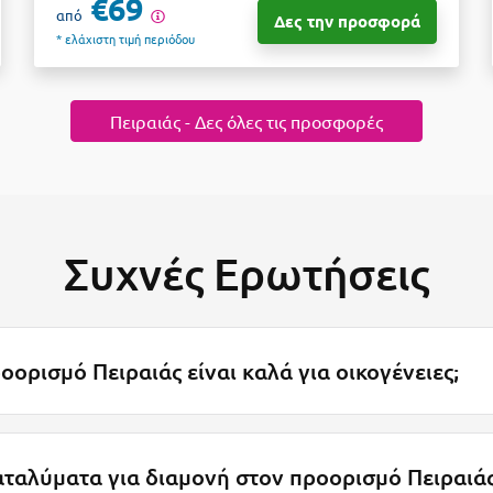
€69
από
Δες την προσφορά
* ελάχιστη τιμή περιόδου
Πειραιάς - Δες όλες τις προσφορές
Συχνές Ερωτήσεις
ορισμό Πειραιάς είναι καλά για οικογένειες;
αταλύματα για διαμονή στον προορισμό Πειραιάς