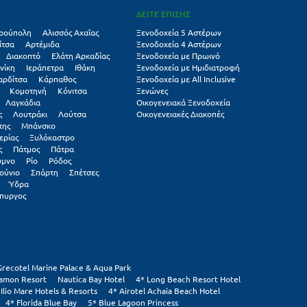
ΔΕΙΤΕ ΕΠΙΣΗΣ
ρούπολη
Αλισσός Αχαΐας
Ξενοδοχεία 5 Αστέρων
ίτσα
Αρτέμιδα
Ξενοδοχεία 4 Αστέρων
Διακοπτό
Ελάτη Αρκαδίας
Ξενοδοχεία με Πρωινό
νίκη
Ιεράπετρα
Ιθάκη
Ξενοδοχεία με Ημιδιατροφή
αρδίτσα
Κάρπαθος
Ξενοδοχεία με All Inclusive
Κομοτηνή
Κόνιτσα
Ξενώνες
Λαγκάδια
Οικογενειακά Ξενοδοχεία
ς
Λουτράκι
Λούτσα
Οικογενειακές Διακοπές
της
Μπάνσκο
ερίας
Ξυλόκαστρο
ς
Πάτμος
Πάτρα
υμνο
Ρίο
Ρόδος
ούνιο
Σπάρτη
Σπέτσες
Ύδρα
πυργος
Grecotel Marine Palace & Aqua Park
tamon Resort
Nautica Bay Hotel
4* Long Beach Resort Hotel
 Ilio Mare Hotels & Resorts
4* Airotel Achaia Beach Hotel
4* Florida Blue Bay
5* Blue Lagoon Princess