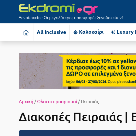
Ξενοδοχεία - Οι μεγαλύτερες προσφορές ξενοδοχείων!
Καλοκαίρι
Luxury 
All Inclusive
Αρχική
/
Όλοι οι προορισμοί
/ Πειραιάς
Διακοπές Πειραιάς | 