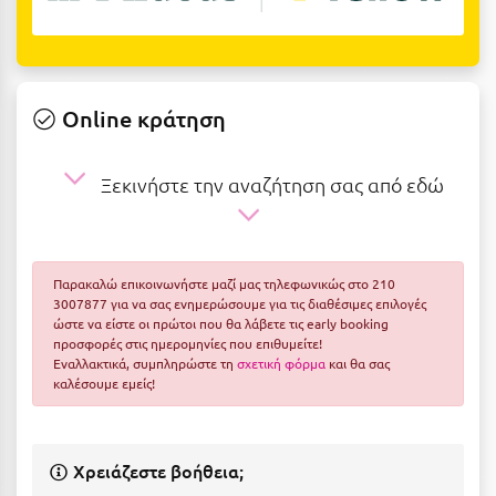
Ε
Ελάτη Αρκαδίας
Ελληνικό Αρκαδίας
Online κράτηση
Ελούντα Κρήτης
Ξεκινήστε την αναζήτηση σας από εδώ
Ερέτρια
Ερμιόνη
Εύβοια
Παρακαλώ επικοινωνήστε μαζί μας τηλεφωνικώς στο 210
3007877 για να σας ενημερώσουμε για τις διαθέσιμες επιλογές
Ευρυτανία
ώστε να είστε οι πρώτοι που θα λάβετε τις early booking
προσφορές στις ημερομηνίες που επιθυμείτε!
Ζ
Εναλλακτικά, συμπληρώστε τη
σχετική φόρμα
και θα σας
καλέσουμε εμείς!
Ζαγοροχώρια
Ζάκυνθος
Χρειάζεστε βοήθεια;