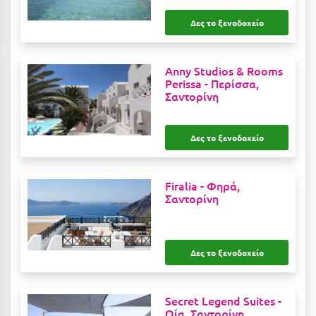
Κοζάνη
Δες το ξενοδοχείο
Κοκκώνι Κορινθίας
Κομοτηνή
Anny Studios & Rooms
Perissa -
Περίσσα,
Κόνιτσα
Σαντορίνη
Κόρινθος
Δες το ξενοδοχείο
Κορώνη
Κουρούτα Ηλείας
Firalia -
Φηρά,
Κουφονήσια
Σαντορίνη
Κρήτη
Κρουαζιέρες
Δες το ξενοδοχείο
Κύθηρα
Secret Legend Suites -
Κυλλήνη
Οία, Σαντορίνη