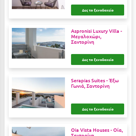
Δες το ξενοδοχείο
Μυστράς
Μυτιλήνη
Aspronisi Luxury Villa -
Μεγαλοχώρι,
Ν
Σαντορίνη
Νάξος
Δες το ξενοδοχείο
Νάουσα
Ναυπακτία
Serapias Suites -
Έξω
Ναύπλιο
Γωνιά, Σαντορίνη
Νέα Μάκρη
Νέα Στύρα Εύβοιας
Δες το ξενοδοχείο
Νέοι Πόροι Πιερίας
Oia Vista Houses -
Οία,
Ξ
Σαντορίνη