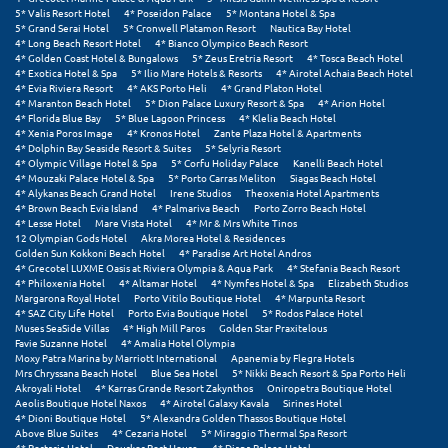
Φοινικούντα
5* Valis Resort Hotel
4* Poseidon Palace
5* Montana Hotel & Spa
5* Grand Serai Hotel
5* Cronwell Platamon Resort
Nautica Bay Hotel
4* Long Beach Resort Hotel
4* Bianco Olympico Beach Resort
Χ
4* Golden Coast Hotel & Bungalows
5* Zeus Eretria Resort
4* Tosca Beach Hotel
4* Exotica Hotel & Spa
5* Ilio Mare Hotels & Resorts
4* Airotel Achaia Beach Hotel
4* Evia Riviera Resort
4* AKS Porto Heli
4* Grand Platon Hotel
Χαλκίδα
4* Maranton Beach Hotel
5* Dion Palace Luxury Resort & Spa
4* Arion Hotel
4* Florida Blue Bay
5* Blue Lagoon Princess
4* Klelia Beach Hotel
4* Xenia Poros Image
4* Kronos Hotel
Zante Plaza Hotel & Apartments
Χαλκιδική
4* Dolphin Bay Seaside Resort & Suites
5* Selyria Resort
4* Olympic Village Hotel & Spa
5* Corfu Holiday Palace
Kanelli Beach Hotel
Χανιά
4* Mouzaki Palace Hotel & Spa
5* Porto Carras Meliton
Siagas Beach Hotel
4* Alykanas Beach Grand Hotel
Irene Studios
Theoxenia Hotel Apartments
4* Brown Beach Evia Island
4* Palmariva Beach
Porto Zorro Beach Hotel
Χερσόνησος
4* Lesse Hotel
Mare Vista Hotel
4* Mr & Mrs White Tinos
12 Olympian Gods Hotel
Akra Morea Hotel & Residences
Χερσόνησος Άθως
Golden Sun Kokkoni Beach Hotel
4* Paradise Art Hotel Andros
4* Grecotel LUXME Oasis at Riviera Olympia & Aqua Park
4* Stefania Beach Resort
4* Philoxenia Hotel
4* Altamar Hotel
4* Nymfes Hotel & Spa
Elizabeth Studios
Χίος
Margarona Royal Hotel
Porto Vitilo Boutique Hotel
4* Marpunta Resort
4* SAZ City Life Hotel
Porto Evia Boutique Hotel
5* Rodos Palace Hotel
Χράνοι Μεσσηνίας
Muses SeaSide Villas
4* High Mill Paros
Golden Star Praxitelous
Favie Suzanne Hotel
4* Amalia Hotel Olympia
Moxy Patra Marina by Marriott International
Apanemia by Flegra Hotels
Ψ
Mrs Chryssana Beach Hotel
Blue Sea Hotel
5* Nikki Beach Resort & Spa Porto Heli
Akroyali Hotel
4* Karras Grande Resort Zakynthos
Oniropetra Boutique Hotel
Aeolis Boutique Hotel Naxos
4* Airotel Galaxy Kavala
Sirines Hotel
Ψαθόπυργος
4* Dioni Boutique Hotel
5* Alexandra Golden Thassos Boutique Hotel
Above Blue Suites
4* Cezaria Hotel
5* Miraggio Thermal Spa Resort
4* Portaria Hotel
Douskos Port House
4* Diana Palace Hotel