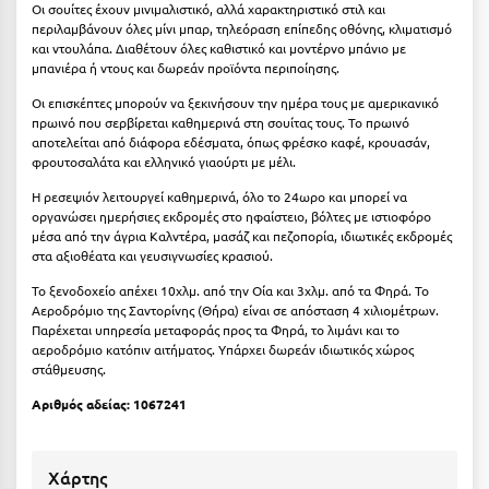
Οι σουίτες έχουν μινιμαλιστικό, αλλά χαρακτηριστικό στιλ και
Πόρος
περιλαμβάνουν όλες μίνι μπαρ, τηλεόραση επίπεδης οθόνης, κλιματισμό
και ντουλάπα. Διαθέτουν όλες καθιστικό και μοντέρνο μπάνιο με
Πόρτο Χέλι
μπανιέρα ή ντους και δωρεάν προϊόντα περιποίησης.
Πρέβεζα
Οι επισκέπτες μπορούν να ξεκινήσουν την ημέρα τους με αμερικανικό
πρωινό που σερβίρεται καθημερινά στη σουίτας τους. Το πρωινό
Πύλος
αποτελείται από διάφορα εδέσματα, όπως φρέσκο καφέ, κρουασάν,
φρουτοσαλάτα και ελληνικό γιαούρτι με μέλι.
Πύργος
Η ρεσεψιόν λειτουργεί καθημερινά, όλο το 24ωρο και μπορεί να
οργανώσει ημερήσιες εκδρομές στο ηφαίστειο, βόλτες με ιστιοφόρο
Ρ
μέσα από την άγρια ​​Καλντέρα, μασάζ και πεζοπορία, ιδιωτικές εκδρομές
στα αξιοθέατα και γευσιγνωσίες κρασιού.
Ρέθυμνο
Το ξενοδοχείο απέχει 10χλμ. από την Οία και 3χλμ. από τα Φηρά. Το
Αεροδρόμιο της Σαντορίνης (Θήρα) είναι σε απόσταση 4 χιλιομέτρων.
Ρίο
Παρέχεται υπηρεσία μεταφοράς προς τα Φηρά, το λιμάνι και το
αεροδρόμιο κατόπιν αιτήματος. Υπάρχει δωρεάν ιδιωτικός χώρος
Ρόδος
στάθμευσης.
Αριθμός αδείας: 1067241
Σ
Σαλαμίνα
Χάρτης