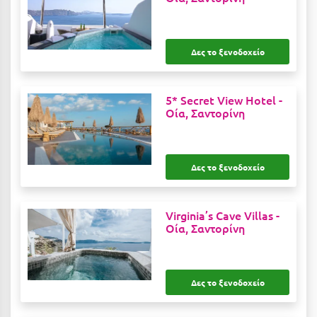
Κύμη Ευβοίας
Κυπαρισσία
Δες το ξενοδοχείο
Κύπρος
Κως
5* Secret View Hotel -
Οία, Σαντορίνη
Λ
Λαγκάδια
Δες το ξενοδοχείο
Λακόπετρα Αχαΐας
Λακωνία
Virginia’s Cave Villas -
Οία, Σαντορίνη
Λασίθι
Λεπτοκαρυά
Δες το ξενοδοχείο
Λέσβος