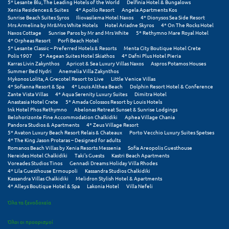
5* Lesante Blu, The Leading Hotels of the World
Delfinia Hotel & Bungalows
Xenia Residences & Suites
4* Apollo Resort
Angela Apartments Kos
Sunrise Beach Suites Syros
Iliovasilema Hotel Naxos
4* Dionysos Sea Side Resort
Mrs Armelina by Mr&Mrs White Hotels
Hotel Ariadne Skyros
4* On The Rocks Hotel
Naxos Cottage
Sunrise Paros by Mr and Mrs White
5* Rethymno Mare Royal Hotel
4* Orpheas Resort
Porfi Beach Hotel
5* Lesante Classic – Preferred Hotels & Resorts
Menta City Boutique Hotel Crete
Polis 1907
5* Aegean Suites Hotel Skiathos
4* Dafni Plus Hotel Pieria
Karras Livin Zakynthos
Apricot & Sea Luxury Villas Naxos
Aspros Potamos Houses
Summer Bed Nydri
Anemelia Villa Zakynthos
Mykonos Lolita, A Grecotel Resort to Live
Little Venice Villas
4* Sofianna Resort & Spa
4* Louis Althea Beach
Dolphin Resort Hotel & Conference
Zante Vista Villas
4* Aqua Serenity Luxury Suites
Dimitra Hotel
Anastasia Hotel Crete
5* Amada Colossos Resort by Louis Hotels
Ink Hotel Phos Rethymno
Abelonas Retreat Sunset & Sunrise Lodgings
Belohorizonte Fine Accommodation Chalkidiki
Aphea Village Chania
Pandora Studios & Apartments
4* Zeus Village Resort
5* Avaton Luxury Beach Resort Relais & Chateaux
Porto Vecchio Luxury Suites Spetses
4* The King Jason Protaras – Designed for adults
Romanos Beach Villas by Xenia Resorts Messenia
Sofia Areopolis Guesthouse
Nereides Hotel Chalkidiki
Taki's Guests
Kastri Beach Apartments
Voreades Studios Tinos
Gennadi Dreams Holiday Villa Rhodes
4* Lila Guesthouse Ermoupoli
Kassandra Studios Chalkidiki
Kassandra Villas Chalkidiki
Melidron Stylish Hotel & Apartments
4* Alleys Boutique Hotel & Spa
Lakonia Hotel
Villa Nefeli
Όλα τα ξενοδοχεία
Όλοι οι προορισμοί