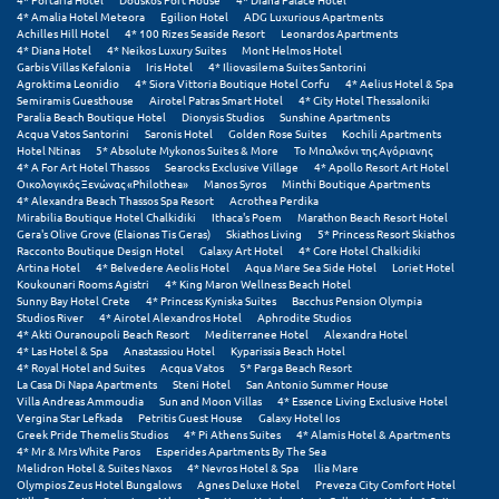
4* Amalia Hotel Meteora
Egilion Hotel
ADG Luxurious Apartments
Achilles Hill Hotel
4* 100 Rizes Seaside Resort
Leonardos Apartments
4* Diana Hotel
4* Neikos Luxury Suites
Mont Helmos Hotel
Garbis Villas Kefalonia
Iris Hotel
4* Iliovasilema Suites Santorini
Agroktima Leonidio
4* Siora Vittoria Boutique Hotel Corfu
4* Aelius Hotel & Spa
Semiramis Guesthouse
Airotel Patras Smart Hotel
4* City Hotel Thessaloniki
Paralia Beach Boutique Hotel
Dionysis Studios
Sunshine Apartments
Acqua Vatos Santorini
Saronis Hotel
Golden Rose Suites
Kochili Apartments
Hotel Ntinas
5* Absolute Mykonos Suites & More
Το Μπαλκόνι της Αγόριανης
4* A For Art Hotel Thassos
Searocks Exclusive Village
4* Apollo Resort Art Hotel
Οικολογικός Ξενώνας «Philothea»
Manos Syros
Minthi Boutique Apartments
4* Alexandra Beach Thassos Spa Resort
Acrothea Perdika
Mirabilia Boutique Hotel Chalkidiki
Ithaca's Poem
Marathon Beach Resort Hotel
Gera's Olive Grove (Elaionas Tis Geras)
Skiathos Living
5* Princess Resort Skiathos
Racconto Boutique Design Hotel
Galaxy Art Hotel
4* Core Hotel Chalkidiki
Artina Hotel
4* Belvedere Aeolis Hotel
Aqua Mare Sea Side Hotel
Loriet Hotel
Koukounari Rooms Agistri
4* King Maron Wellness Beach Hotel
Sunny Bay Hotel Crete
4* Princess Kyniska Suites
Bacchus Pension Olympia
Studios River
4* Airotel Alexandros Hotel
Aphrodite Studios
4* Akti Ouranoupoli Beach Resort
Mediterranee Hotel
Alexandra Hotel
4* Las Hotel & Spa
Anastassiou Hotel
Kyparissia Beach Hotel
4* Royal Hotel and Suites
Acqua Vatos
5* Parga Beach Resort
La Casa Di Napa Apartments
Steni Hotel
San Antonio Summer House
Villa Andreas Ammoudia
Sun and Moon Villas
4* Essence Living Exclusive Hotel
Vergina Star Lefkada
Petritis Guest House
Galaxy Hotel Ios
Greek Pride Themelis Studios
4* Pi Athens Suites
4* Alamis Hotel & Apartments
4* Mr & Mrs White Paros
Esperides Apartments By The Sea
Melidron Hotel & Suites Naxos
4* Nevros Hotel & Spa
Ilia Mare
Olympios Zeus Hotel Bungalows
Agnes Deluxe Hotel
Preveza City Comfort Hotel