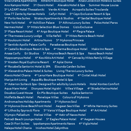
Villa Orama Apartments
Athens 4 Boutique Hotel
Anais Collection Hotels & Suites
Ano Kampos Hotel
31 Doors Hotel
Alexakis Hotel & Spa
Summer House Louisa
5* LAZART Hotel Thessaloniki
Verde Al Mare
Acropolis Suites Troulanda
Casa 77 Zante by Karras Hotels
Gefyri Hotel
5* Cayo Exclusive Resort & Spa
5* Porto Kea Suites
Stratos Apartments & Studios
4* SanSal Boutique Hotel
New York Hotel
4* Achillion Palace
5* Athina Luxury Suites
Polos Hotel Paros
Hermes Hotel
5* Mitsis Selection Blue Domes
Gizis Exclusive
5* Plaza Resort Hotel
4* Argo Boutique Hotel
4* Flegra Palace
4* Thermesea Luxury Lodge
Villa Nefeli
5* Mitsis Ramira Beach Hotel
5* Koukoumi Hotel
Artina Nuovo
5* Mykonos Princess
5* Sentido Apollo Palace Corfu
Paraskevas Boutique Hotel
5* Castello Boutique Resort & Spa
4* Harma Boutique Hotel
Makis Inn Resort
Anasa Corfu
Eri Studios
5* Almyros Beach Resort & Spa
Naxos Beach Hotel
Hippocampus Hotel
4* Kos Aktis Art Hotel
4* Canvas by Mitsis Family Village
5* Kresten Royal Euphoria Resort
4* Aplai Dome
4* Rocabella Santorini Hotel & SPA
Elounda Garden Suites
5* Alexandros Palace Hotel & Suites
Living Theros Luxury Suites
Alexis Hotel Chania
4* Lena Mare Boutique Hotel
4* Civitel Akali Hotel
Mariya Art Living
Aqua Blu Boutique Hotel & Spa
5* Asterion Suites & Spa - Designed for adults by Louis Hotels
Hotel Kontes Comfort
Aqua Mare Hotel
Dionysos Hotel Agistri
Villea Village
4* Strada Marina Hotel
Douskos Guest House
En Plo Boutique Suites
Apikia Santorini
Molfetta Beach Hotel
Penelope Villas
Colours of Mykonos
Andromaches Holiday Apartments
5* Mykonos Soul
5* Mykonos Dove Beachfront Hotel
Aegean Sea Villas
4* White Harmony Suites
4* Lithos by Spyros & Flora
5* Varos Village Boutique Hotel
4* Art Hotel
Olympic Palladium
Melissi Villas
4* Astir of Naxos Hotel
Petradi Beach Lounge Hotel
5* Eagles Palace Hotel
4* Aegean Houses
Casa Di Fiori Suites
Ippokampos Apartments Naxos
4* Vigla Hotel
Halepa Hotel Chania
Iniohos Hotel Zakynthos