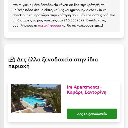
Η
Στο συγκεκριμένο ξενοδοχείο κάνεις on line την κράτησή σου.
Επίλεξε πόσα άτομα είστε, καθώς και ημερομηνία check in και
check out και προχώρα στην κράτησή σου. Εάν χρειαστείς βοήθεια
Ηλεία
μη διστάσεις να μας καλέσεις στο 210 3007877. Εναλλακτικά,
συμπλήρωσε τη
σχετική φόρμα
και θα σε καλέσουμε εμείς!
Ηράκλειο
Θ
Θάσος
Δες άλλα ξενοδοχεία στην ίδια
Θεσσαλονίκη
περιοχή
Ι
Ira Apartments -
Ιεράπετρα
Καμάρι, Σαντορίνη
Ιθάκη
Ικαρία
Δες το ξενοδοχείο
Ίος