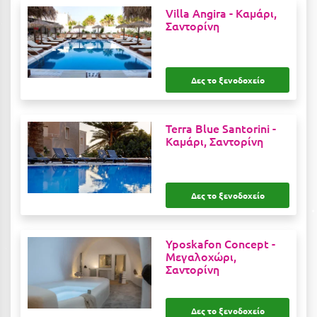
Villa Angira -
Καμάρι,
Ιωάννινα
Σαντορίνη
Κ
Καβάλα
Δες το ξενοδοχείο
Καλάβρυτα
Terra Blue Santorini -
Καλαμάτα
Καμάρι, Σαντορίνη
Κάλαμος
Καλαμπάκα
Δες το ξενοδοχείο
Κάλυμνος
Καμένα Βούρλα
Yposkafon Concept -
Μεγαλοχώρι,
Καρδάμαινα
Σαντορίνη
Καρδαμύλη
Δες το ξενοδοχείο