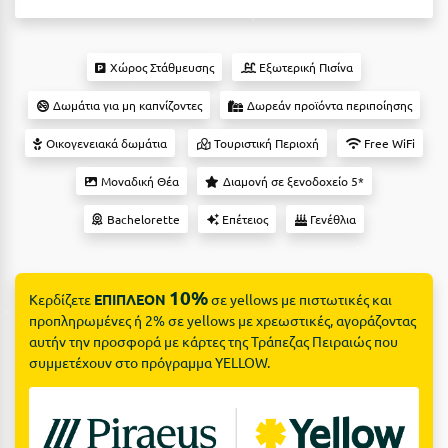
Suites
Βόλος
Βραχάτι Κορινθίας
Χώρος Στάθμευσης
Εξωτερική Πισίνα
Βυτίνα
Δες όλες τις προσφορές
Δωμάτια για μη καπνίζοντες
Δωρεάν προϊόντα περιποίησης
Γ
Δες όλα τα πακέτα διακοπών
Οικογενειακά δωμάτια
Τουριστική Περιοχή
Free WiFi
Γαλαξiδι
Μοναδική Θέα
Διαμονή σε ξενοδοχείο 5*
Γλυφάδα
Bachelorette
Επέτειος
Γενέθλια
Γρεβενά
Γύθειο
10%
Κερδίζετε
ΕΠΙΠΛΕΟΝ
σε yellows με πιστωτικές και
προπληρωμένες ή 2% σε yellows με χρεωστικές, αγοράζοντας
Δ
αυτήν την προσφορά με κάρτες της Τράπεζας Πειραιώς που
συμμετέχουν στο πρόγραμμα YELLOW.
Δελφοί
Διακοπτό