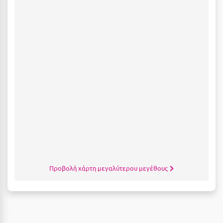
Σαμοθράκη
Σάμος
Σαντορίνη
Σέριφος
Σέρρες
Σιθωνία
Σίκινος
Σίφνος
Σκαφιδιά Ηλείας
Προβολή χάρτη μεγαλύτερου μεγέθους
Σκιάθος
Σκόπελος
Σκύρος