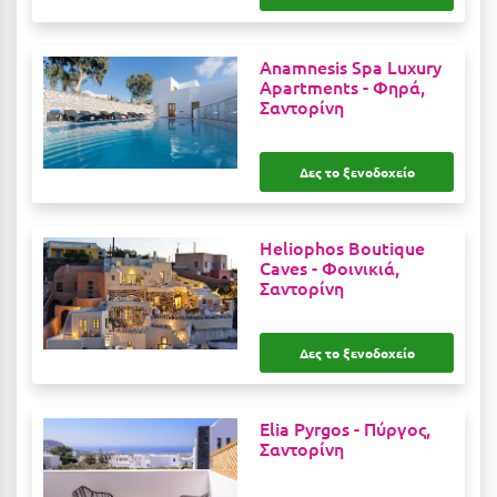
Μεθώνη
Anamnesis Spa Luxury
Μεσολόγγι
Apartments -
Φηρά,
Σαντορίνη
Μεσσηνία
Μετέωρα
Δες το ξενοδοχείο
Μέτσοβο
Μήλος
Heliophos Boutique
Caves -
Φοινικιά,
Μονεμβασιά
Σαντορίνη
Μουζάκι
Δες το ξενοδοχείο
Μπαλί Κρήτης
Μπάνσκο
Elia Pyrgos -
Πύργος,
Σαντορίνη
Μπούκα Μεσσηνίας
Μύκονος