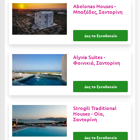
Λευκάδα
Abelonas Houses -
Μπαξέδες, Σαντορίνη
Λήμνος
Λίμνη Πλαστήρα
Δες το ξενοδοχείο
Λιτόχωρο
Λουτρά Πόζαρ
Alyvia Suites -
Λουτρά Υπάτης
Φοινικιά, Σαντορίνη
Λουτράκι
Λούτσα
Δες το ξενοδοχείο
Μ
Strogili Traditional
Houses -
Οία,
Μάνη
Σαντορίνη
Μαραθώνας Αττικής
Μαρώνεια
Δες το ξενοδοχείο