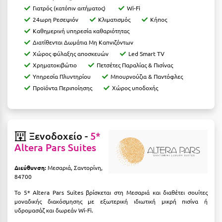
Πάργα
Γιατρός (κατόπιν αιτήματος)
Wi-Fi
Παρνασσός
24ωρη Ρεσεψιόν
Κλιματισμός
Κήπος
Καθημερινή υπηρεσία καθαριότητας
Πάρος
Διατίθενται Δωμάτια Μη Καπνιζόντων
Χώρος φύλαξης αποσκευών
Led Smart TV
Πάτμος
Χρηματοκιβώτιο
Πετσέτες Παραλίας & Πισίνας
Πάτρα
Υπηρεσία Πλυντηρίου
Μπουρνούζια & Παντόφλες
Προϊόντα Περιποίησης
Χώρος υποδοχής
Παύλιανη
Πειραιάς
Πελοπόννησος
Ξενοδοχείο -
5*
Altera Pars Suites
Πήλιο
Διεύθυνση:
Μεσαριά, Σαντορίνη,
Πιερία
84700
Πλαταμώνας
Το 5* Altera Pars Suites βρίσκεται στη Μεσαριά και διαθέτει σουίτες
μοναδικής διακόσμησης με εξωτερική ιδιωτική μικρή πισίνα ή
Πλύτρα Λακωνίας
υδρομασάζ και δωρεάν Wi-Fi.