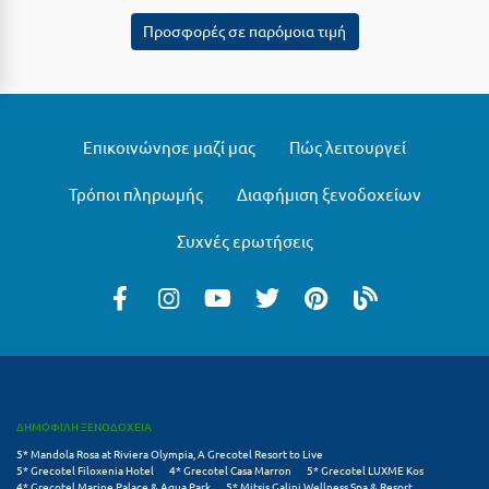
Τολό
Προσφορές σε παρόμοια τιμή
Τριζόνια Φωκίδος
Τρίκαλα
Τρίκαλα Κορινθίας
Επικοινώνησε μαζί μας
Πώς λειτουργεί
Τρίπολη
Τρόποι πληρωμής
Διαφήμιση ξενοδοχείων
Τυρός
Συχνές ερωτήσεις
Υ
Ύδρα
Φ
Φιλιατρά Μεσσηνίας
ΔΗΜΟΦΙΛΗ ΞΕΝΟΔΟΧΕΙΑ
Φλώρινα
5* Mandola Rosa at Riviera Olympia, A Grecotel Resort to Live
5* Grecotel Filoxenia Hotel
4* Grecotel Casa Marron
5* Grecotel LUXME Kos
4* Grecotel Marine Palace & Aqua Park
5* Mitsis Galini Wellness Spa & Resort