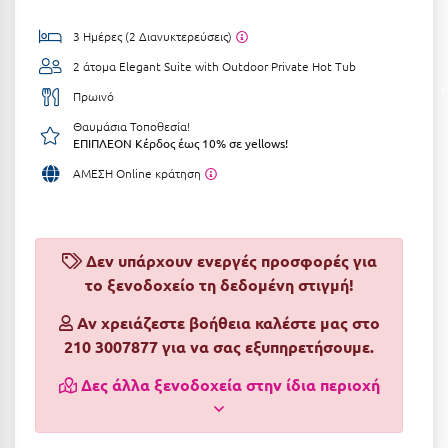
Αργολίδα
Ξενοδοχεία 3 Αστέρων
3 Ημέρες (2 Διανυκτερεύσεις)
Αριδαία
2 άτομα
Elegant Suite with Outdoor Private Hot Tub
Ξενοδοχεία 4 Αστέρων
Πρωινό
Αρκαδία
Ξενοδοχεία 5 Αστέρων
Θαυμάσια Τοποθεσία!
Αρκίτσα
ΕΠΙΠΛΕΟΝ Κέρδος έως 10% σε yellows!
Βίλες
ΑΜΕΣΗ Online κράτηση
Αρτέμιδα
Κρουαζιέρες
Αρχαία Ολυμπία
Ενοικιαζόμενα Δωμάτια
Αστυπάλαια
Διαμερίσματα
Δεν υπάρχουν ενεργές προσφορές για
το ξενοδοχείο τη δεδομένη στιγμή!
Αττική
Studios
Αν χρειάζεστε βοήθεια καλέστε μας στο
Αχαΐα
Boutique Hotels
210 3007877 για να σας εξυπηρετήσουμε.
Ξενώνες
Β
Δες άλλα ξενοδοχεία στην ίδια περιοχή
Camping
Βansko