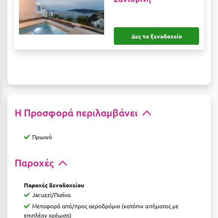
Ξυλόκαστρο
Δες το ξενοδοχείο
Ο
Ορεινή Αρκαδία
Ορεινή Ναυπακτία
Π
Η Προσφορά περιλαμβάνει
Πάλαιρος
Πρωινό
Παξοί
Παροχές
Παραλία Κατερίνης
Παραλία Λιτοχώρου
Παροχές Ξενοδοχείου
Jacuzzi/Πισίνα
Παράλιο Άστρος
Μεταφορά από/προς αεροδρόμιο (κατόπιν αιτήματος με
επιπλέον χρέωση)