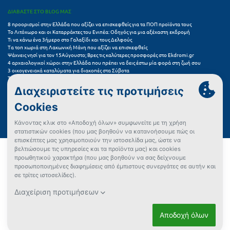
ΔΙΑΒΑΣΤΕ ΣΤΟ BLOG ΜΑΣ
8 προορισμοί στην Ελλάδα που αξίζει να επισκεφθείς για τα ΠΟΠ προϊόντα τους
Το Λιτόχωρο και οι Καταρράκτες του Ενιπέα: Οδηγός για μια αξέχαστη εκδρομή
Τι να κάνω ένα 3ήμερο στο Γαλαξίδι και τους Δελφούς
Τα τοπ χωριά στη Λακωνική Μάνη που αξίζει να επισκεφθείς
Ψάχνεις νησί για τον 15Αύγουστο; Βρες τις καλύτερες προσφορές στο Ekdromi.gr
4 αρχαιολογικοί χώροι στην Ελλάδα που πρέπει να δεις έστω μία φορά στη ζωή σου
3 οικογενειακά καταλύματα για διακοπές στα Σύβοτα
Τα 11 καλύτερα καλοκαιρινά resorts στην Ελλάδα
7 μικρά ελληνικά νησιά για αξέχαστες καλοκαιρινές διακοπές
5+1 ινσταγκραμικές παραλίες στην Ελλάδα που αξίζουν μια θέση στο feed σου
Συχνές Ερωτήσεις (FAQs) για Ξενοδοχεία
Όροι χρήσης
Πολιτική Προστασίας Προσωπικών Δεδομένων
Πολιτική Cookies
Πώς μπορώ να αγοράσω;
Δεν βρήκες αυτό που ψάχνεις;
Έλεγχος διαθεσιμότητας
Ρυθμίσεις Cookies