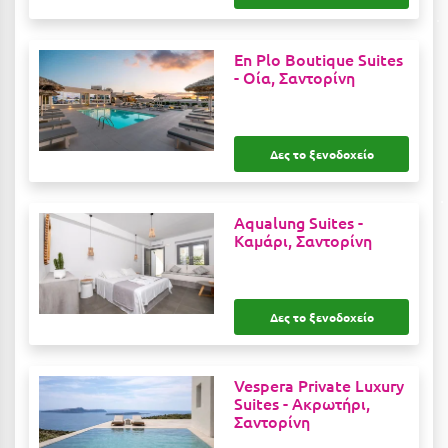
Καρδίτσα
Κάρπαθος
En Plo Boutique Suites
-
Οία, Σαντορίνη
Καρπενήσι
Κάρυστος
Δες το ξενοδοχείο
Κάσος
Κασσάνδρα
Aqualung Suites -
Καστοριά
Καμάρι, Σαντορίνη
Κατερίνη
Κέα - Τζιά
Δες το ξενοδοχείο
Κερατέα
Vespera Private Luxury
Κέρκυρα
Suites -
Ακρωτήρι,
Σαντορίνη
Κεφαλονιά