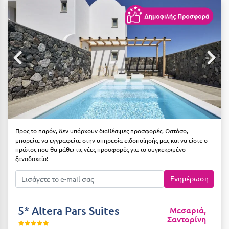
Αιδηψός
ΤΎΠΟΣ ΔΙΑΤΡΟΦΉΣ
Διαμονή Μόνο
Αλεξανδρούπολη
Πρωινό
Αλισσός Αχαΐας
Ημιδιατροφή
Αλόννησος
Ημιδιατροφή + Ποτά
Αμαλιάδα
Πλήρης Διατροφή
Αμάρυνθος
All Inclusive
Αμοργός
Προς το παρόν, δεν υπάρχουν διαθέσιμες προσφορές. Ωστόσο,
μπορείτε να εγγραφείτε στην υπηρεσία ειδοποίησής μας και να είστε ο
Ένα Γεύμα
Αμφίκλεια
πρώτος που θα μάθει τις νέες προσφορές για το συγκεκριμένο
ξενοδοχείο!
Δύο Γεύματα + Ποτά
Ανάβυσσος
Ενημέρωση
Άνδρος
ΤΎΠΟΣ ΚΑΤΑΛΎΜΑΤΟΣ
Αντίπαρος
Ξενοδοχεία 1 Αστέρι
5* Altera Pars Suites
Μεσαριά,
Σαντορίνη
Αράχωβα
Ξενοδοχεία 2 Αστέρων