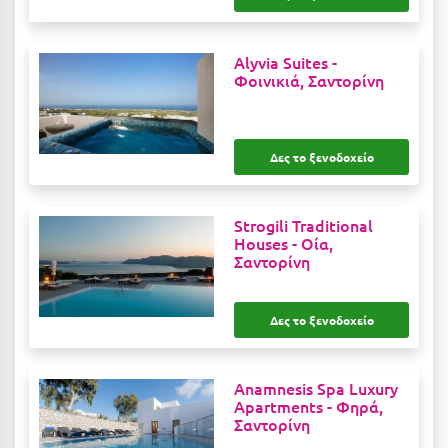
Λευκάδα
Λήμνος
Alyvia Suites -
Φοινικιά, Σαντορίνη
Λίμνη Πλαστήρα
Λιτόχωρο
Λουτρά Πόζαρ
Δες το ξενοδοχείο
Λουτρά Υπάτης
Strogili Traditional
Λουτράκι
Houses -
Οία,
Σαντορίνη
Λούτσα
Μ
Δες το ξενοδοχείο
Μάνη
Anamnesis Spa Luxury
Μαραθώνας Αττικής
Apartments -
Φηρά,
Σαντορίνη
Μαρώνεια