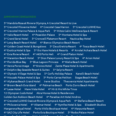
Τολό
Τριζόνια Φωκίδος
ΔΗΜΟΦΙΛΗ ΞΕΝΟΔΟΧΕΙΑ
Τρίκαλα
5* Mandola Rosa at Riviera Olympia, A Grecotel Resort to Live
5* Grecotel Filoxenia Hotel
4* Grecotel Casa Marron
5* Grecotel LUXME Kos
Τρίκαλα Κορινθίας
4* Grecotel Marine Palace & Aqua Park
5* Mitsis Galini Wellness Spa & Resort
5* Valis Resort Hotel
4* Poseidon Palace
5* Montana Hotel & Spa
5* Grand Serai Hotel
5* Cronwell Platamon Resort
Nautica Bay Hotel
Τρίπολη
4* Long Beach Resort Hotel
4* Bianco Olympico Beach Resort
4* Golden Coast Hotel & Bungalows
5* Zeus Eretria Resort
4* Tosca Beach Hotel
Τυρός
4* Exotica Hotel & Spa
5* Ilio Mare Hotels & Resorts
4* Airotel Achaia Beach Hotel
4* Evia Riviera Resort
4* AKS Porto Heli
4* Grand Platon Hotel
4* Maranton Beach Hotel
5* Dion Palace Luxury Resort & Spa
4* Arion Hotel
4* Florida Blue Bay
5* Blue Lagoon Princess
4* Klelia Beach Hotel
Υ
4* Xenia Poros Image
4* Kronos Hotel
Zante Plaza Hotel & Apartments
4* Dolphin Bay Seaside Resort & Suites
5* Selyria Resort
4* Olympic Village Hotel & Spa
5* Corfu Holiday Palace
Kanelli Beach Hotel
Ύδρα
4* Mouzaki Palace Hotel & Spa
5* Porto Carras Meliton
Siagas Beach Hotel
4* Alykanas Beach Grand Hotel
Irene Studios
Theoxenia Hotel Apartments
4* Brown Beach Evia Island
4* Palmariva Beach
Porto Zorro Beach Hotel
Φ
4* Lesse Hotel
Mare Vista Hotel
4* Mr & Mrs White Tinos
12 Olympian Gods Hotel
Akra Morea Hotel & Residences
Golden Sun Kokkoni Beach Hotel
4* Paradise Art Hotel Andros
Φιλιατρά Μεσσηνίας
4* Grecotel LUXME Oasis at Riviera Olympia & Aqua Park
4* Stefania Beach Resort
4* Philoxenia Hotel
4* Altamar Hotel
4* Nymfes Hotel & Spa
Elizabeth Studios
Φλώρινα
Margarona Royal Hotel
Porto Vitilo Boutique Hotel
4* Marpunta Resort
4* SAZ City Life Hotel
Porto Evia Boutique Hotel
5* Rodos Palace Hotel