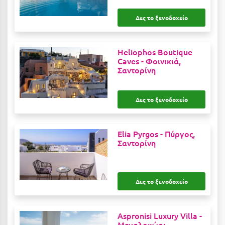
Μεθώνη
Δες το ξενοδοχείο
Μεσολόγγι
Heliophos Boutique
Μεσσηνία
Caves -
Φοινικιά,
Σαντορίνη
Μετέωρα
Μέτσοβο
Δες το ξενοδοχείο
Μήλος
Μονεμβασιά
Elia Pyrgos -
Πύργος,
Σαντορίνη
Μουζάκι
Μπαλί Κρήτης
Δες το ξενοδοχείο
Μπάνσκο
Μπούκα Μεσσηνίας
Aspronisi Luxury Villa -
Μύκονος
Μεγαλοχώρι,