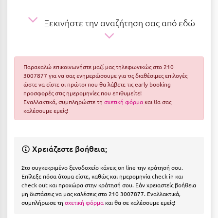
Ε
Ξεκινήστε την αναζήτηση σας από εδώ
Ελάτη Αρκαδίας
Ελληνικό Αρκαδίας
Ελούντα Κρήτης
Παρακαλώ επικοινωνήστε μαζί μας τηλεφωνικώς στο 210
3007877 για να σας ενημερώσουμε για τις διαθέσιμες επιλογές
Ερέτρια
ώστε να είστε οι πρώτοι που θα λάβετε τις early booking
προσφορές στις ημερομηνίες που επιθυμείτε!
Ερμιόνη
Εναλλακτικά, συμπληρώστε τη
σχετική φόρμα
και θα σας
καλέσουμε εμείς!
Εύβοια
Ευρυτανία
Χρειάζεστε βοήθεια;
Ζ
Στο συγκεκριμένο ξενοδοχείο κάνεις on line την κράτησή σου.
Επίλεξε πόσα άτομα είστε, καθώς και ημερομηνία check in και
Ζαγοροχώρια
check out και προχώρα στην κράτησή σου. Εάν χρειαστείς βοήθεια
μη διστάσεις να μας καλέσεις στο 210 3007877. Εναλλακτικά,
Ζάκυνθος
συμπλήρωσε τη
σχετική φόρμα
και θα σε καλέσουμε εμείς!