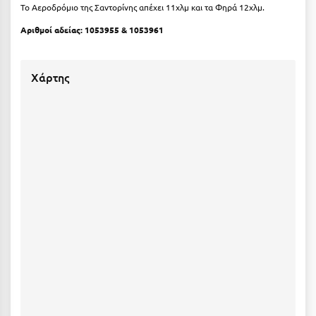
Πόρος
Το Αεροδρόμιο της Σαντορίνης απέχει 11χλμ και τα Φηρά 12χλμ.
Αριθμοί αδείας:
1053955 & 1053961
Πόρτο Χέλι
Πρέβεζα
Χάρτης
Πύλος
Πύργος
Ρ
Ρέθυμνο
Ρίο
Ρόδος
Σ
Σαλαμίνα