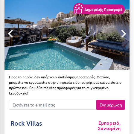
Αιδηψός
ΤΎΠΟΣ ΔΙΑΤΡΟΦΉΣ
Διαμονή Μόνο
Αλεξανδρούπολη
Πρωινό
Αλισσός Αχαΐας
Ημιδιατροφή
Αλόννησος
Ημιδιατροφή + Ποτά
Αμαλιάδα
Πλήρης Διατροφή
Αμάρυνθος
All Inclusive
Αμοργός
Προς το παρόν, δεν υπάρχουν διαθέσιμες προσφορές. Ωστόσο,
μπορείτε να εγγραφείτε στην υπηρεσία ειδοποίησής μας και να είστε ο
Ένα Γεύμα
Αμφίκλεια
πρώτος που θα μάθει τις νέες προσφορές για το συγκεκριμένο
ξενοδοχείο!
Δύο Γεύματα + Ποτά
Ανάβυσσος
Ενημέρωση
Άνδρος
ΤΎΠΟΣ ΚΑΤΑΛΎΜΑΤΟΣ
Αντίπαρος
Ξενοδοχεία 1 Αστέρι
Rock Villas
Εμπορειό,
Σαντορίνη
Αράχωβα
Ξενοδοχεία 2 Αστέρων