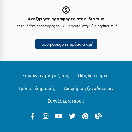
Σούνιο
Σπάρτη
Αναζήτησε προσφορές στην ίδια τιμή
Δες και άλλες προσφορές που κυμαίνονται στην ίδια περίπου τιμή
Σπέτσες
Σποράδες
Προσφορές σε παρόμοια τιμή
Σύβοτα
Σύμη
Σύρος
Επικοινώνησε μαζί μας
Πώς λειτουργεί
Σχοινούσα
Τρόποι πληρωμής
Διαφήμιση ξενοδοχείων
Τ
Συχνές ερωτήσεις
Τζουμέρκα
Τήνος