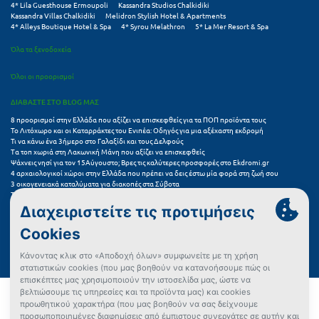
4* Lila Guesthouse Ermoupoli
Kassandra Studios Chalkidiki
Kassandra Villas Chalkidiki
Melidron Stylish Hotel & Apartments
4* Alleys Boutique Hotel & Spa
4* Syrou Melathron
5* La Mer Resort & Spa
Όλα τα ξενοδοχεία
Όλοι οι προορισμοί
ΔΙΑΒΑΣΤΕ ΣΤΟ BLOG ΜΑΣ
8 προορισμοί στην Ελλάδα που αξίζει να επισκεφθείς για τα ΠΟΠ προϊόντα τους
Το Λιτόχωρο και οι Καταρράκτες του Ενιπέα: Οδηγός για μια αξέχαστη εκδρομή
Τι να κάνω ένα 3ήμερο στο Γαλαξίδι και τους Δελφούς
Τα τοπ χωριά στη Λακωνική Μάνη που αξίζει να επισκεφθείς
Ψάχνεις νησί για τον 15Αύγουστο; Βρες τις καλύτερες προσφορές στο Ekdromi.gr
4 αρχαιολογικοί χώροι στην Ελλάδα που πρέπει να δεις έστω μία φορά στη ζωή σου
3 οικογενειακά καταλύματα για διακοπές στα Σύβοτα
Τα 11 καλύτερα καλοκαιρινά resorts στην Ελλάδα
7 μικρά ελληνικά νησιά για αξέχαστες καλοκαιρινές διακοπές
5+1 ινσταγκραμικές παραλίες στην Ελλάδα που αξίζουν μια θέση στο feed σου
Συχνές Ερωτήσεις (FAQs) για Ξενοδοχεία
Όροι χρήσης
Πολιτική Προστασίας Προσωπικών Δεδομένων
Πολιτική Cookies
Πώς μπορώ να αγοράσω;