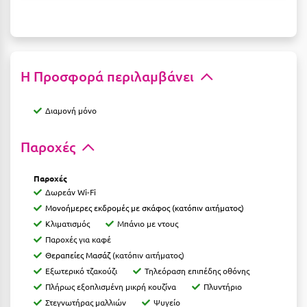
Ξυλόκαστρο
Ο
Η Προσφορά περιλαμβάνει
Ορεινή Αρκαδία
Διαμονή μόνο
Ορεινή Ναυπακτία
Παροχές
Π
Πάλαιρος
Παροχές
Δωρεάν Wi-Fi
Παξοί
Μονοήμερες εκδρομές με σκάφος (κατόπιν αιτήματος)
Κλιματισμός
Μπάνιο με ντους
Παραλία Κατερίνης
Παροχές για καφέ
Παραλία Λιτοχώρου
Θεραπείες Μασάζ
(κατόπιν αιτήματος)
Εξωτερικό τζακούζι
Τηλεόραση επιπέδης οθόνης
Παράλιο Άστρος
Πλήρως εξοπλισμένη μικρή κουζίνα
Πλυντήριο
Στεγνωτήρας μαλλιών
Ψυγείο