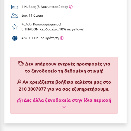
4 Ημέρες (3 Διανυκτερεύσεις)
Αργολίδα
Ξενοδοχεία 3 Αστέρων
έως 11 άτομα
Αριδαία
Ξενοδοχεία 4 Αστέρων
Καλάθι Καλωσορίσματος!
Αρκαδία
ΕΠΙΠΛΕΟΝ Κέρδος έως 10% σε yellows!
Ξενοδοχεία 5 Αστέρων
ΑΜΕΣΗ Online κράτηση
Αρκίτσα
Βίλες
Αρτέμιδα
Κρουαζιέρες
Αρχαία Ολυμπία
Δεν υπάρχουν ενεργές προσφορές για
Ενοικιαζόμενα Δωμάτια
το ξενοδοχείο τη δεδομένη στιγμή!
Αστυπάλαια
Διαμερίσματα
Αν χρειάζεστε βοήθεια καλέστε μας στο
Αττική
Studios
210 3007877 για να σας εξυπηρετήσουμε.
Αχαΐα
Boutique Hotels
Δες άλλα ξενοδοχεία στην ίδια περιοχή
Ξενώνες
Β
Camping
Βansko