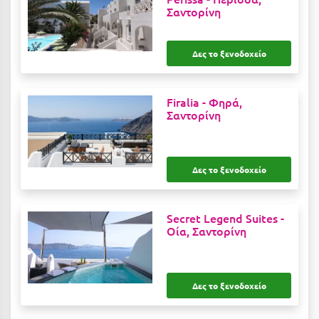
Κοζάνη
Σαντορίνη
Κοκκώνι Κορινθίας
Δες το ξενοδοχείο
Κομοτηνή
Κόνιτσα
Firalia -
Φηρά,
Σαντορίνη
Κόρινθος
Κορώνη
Κουρούτα Ηλείας
Δες το ξενοδοχείο
Κουφονήσια
Secret Legend Suites -
Κρήτη
Οία, Σαντορίνη
Κρουαζιέρες
Κύθηρα
Δες το ξενοδοχείο
Κυλλήνη