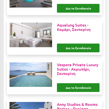
Καρδίτσα
Δες το ξενοδοχείο
Κάρπαθος
Καρπενήσι
Aqualung Suites -
Κάρυστος
Καμάρι, Σαντορίνη
Κάσος
Κασσάνδρα
Δες το ξενοδοχείο
Καστοριά
Vespera Private Luxury
Κατερίνη
Suites -
Ακρωτήρι,
Σαντορίνη
Κέα - Τζιά
Κερατέα
Δες το ξενοδοχείο
Κέρκυρα
Κεφαλονιά
Anny Studios & Rooms
Perissa -
Περίσσα,