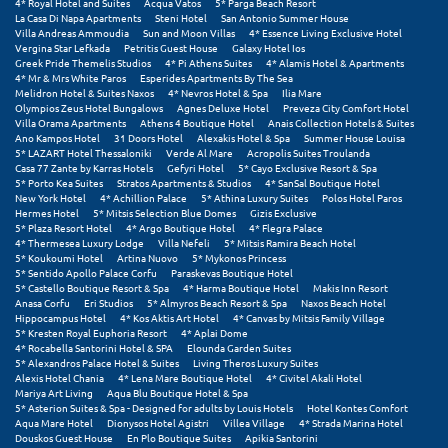
4* Royal Hotel and Suites
Acqua Vatos
5* Parga Beach Resort
La Casa Di Napa Apartments
Steni Hotel
San Antonio Summer House
Villa Andreas Ammoudia
Sun and Moon Villas
4* Essence Living Exclusive Hotel
Vergina Star Lefkada
Petritis Guest House
Galaxy Hotel Ios
Greek Pride Themelis Studios
4* Pi Athens Suites
4* Alamis Hotel & Apartments
4* Mr & Mrs White Paros
Esperides Apartments By The Sea
Melidron Hotel & Suites Naxos
4* Nevros Hotel & Spa
Ilia Mare
Olympios Zeus Hotel Bungalows
Agnes Deluxe Hotel
Preveza City Comfort Hotel
Villa Orama Apartments
Athens 4 Boutique Hotel
Anais Collection Hotels & Suites
Ano Kampos Hotel
31 Doors Hotel
Alexakis Hotel & Spa
Summer House Louisa
5* LAZART Hotel Thessaloniki
Verde Al Mare
Acropolis Suites Troulanda
Casa 77 Zante by Karras Hotels
Gefyri Hotel
5* Cayo Exclusive Resort & Spa
5* Porto Kea Suites
Stratos Apartments & Studios
4* SanSal Boutique Hotel
New York Hotel
4* Achillion Palace
5* Athina Luxury Suites
Polos Hotel Paros
Hermes Hotel
5* Mitsis Selection Blue Domes
Gizis Exclusive
5* Plaza Resort Hotel
4* Argo Boutique Hotel
4* Flegra Palace
4* Thermesea Luxury Lodge
Villa Nefeli
5* Mitsis Ramira Beach Hotel
5* Koukoumi Hotel
Artina Nuovo
5* Mykonos Princess
5* Sentido Apollo Palace Corfu
Paraskevas Boutique Hotel
5* Castello Boutique Resort & Spa
4* Harma Boutique Hotel
Makis Inn Resort
Anasa Corfu
Eri Studios
5* Almyros Beach Resort & Spa
Naxos Beach Hotel
Hippocampus Hotel
4* Kos Aktis Art Hotel
4* Canvas by Mitsis Family Village
5* Kresten Royal Euphoria Resort
4* Aplai Dome
4* Rocabella Santorini Hotel & SPA
Elounda Garden Suites
5* Alexandros Palace Hotel & Suites
Living Theros Luxury Suites
Alexis Hotel Chania
4* Lena Mare Boutique Hotel
4* Civitel Akali Hotel
Mariya Art Living
Aqua Blu Boutique Hotel & Spa
5* Asterion Suites & Spa - Designed for adults by Louis Hotels
Hotel Kontes Comfort
Aqua Mare Hotel
Dionysos Hotel Agistri
Villea Village
4* Strada Marina Hotel
Douskos Guest House
En Plo Boutique Suites
Apikia Santorini