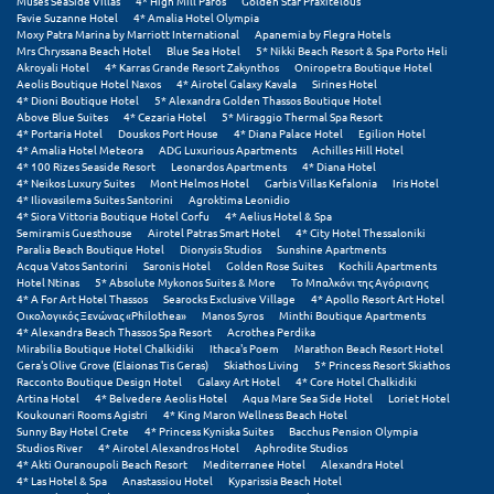
Muses SeaSide Villas
4* High Mill Paros
Golden Star Praxitelous
Φοινικούντα
Favie Suzanne Hotel
4* Amalia Hotel Olympia
Moxy Patra Marina by Marriott International
Apanemia by Flegra Hotels
Mrs Chryssana Beach Hotel
Blue Sea Hotel
5* Nikki Beach Resort & Spa Porto Heli
Χ
Akroyali Hotel
4* Karras Grande Resort Zakynthos
Oniropetra Boutique Hotel
Aeolis Boutique Hotel Naxos
4* Airotel Galaxy Kavala
Sirines Hotel
4* Dioni Boutique Hotel
5* Alexandra Golden Thassos Boutique Hotel
Χαλκίδα
Above Blue Suites
4* Cezaria Hotel
5* Miraggio Thermal Spa Resort
4* Portaria Hotel
Douskos Port House
4* Diana Palace Hotel
Egilion Hotel
Χαλκιδική
4* Amalia Hotel Meteora
ADG Luxurious Apartments
Achilles Hill Hotel
4* 100 Rizes Seaside Resort
Leonardos Apartments
4* Diana Hotel
4* Neikos Luxury Suites
Mont Helmos Hotel
Garbis Villas Kefalonia
Iris Hotel
Χανιά
4* Iliovasilema Suites Santorini
Agroktima Leonidio
4* Siora Vittoria Boutique Hotel Corfu
4* Aelius Hotel & Spa
Semiramis Guesthouse
Airotel Patras Smart Hotel
4* City Hotel Thessaloniki
Χερσόνησος
Paralia Beach Boutique Hotel
Dionysis Studios
Sunshine Apartments
Acqua Vatos Santorini
Saronis Hotel
Golden Rose Suites
Kochili Apartments
Χερσόνησος Άθως
Hotel Ntinas
5* Absolute Mykonos Suites & More
Το Μπαλκόνι της Αγόριανης
4* A For Art Hotel Thassos
Searocks Exclusive Village
4* Apollo Resort Art Hotel
Οικολογικός Ξενώνας «Philothea»
Manos Syros
Minthi Boutique Apartments
Χίος
4* Alexandra Beach Thassos Spa Resort
Acrothea Perdika
Mirabilia Boutique Hotel Chalkidiki
Ithaca's Poem
Marathon Beach Resort Hotel
Χράνοι Μεσσηνίας
Gera's Olive Grove (Elaionas Tis Geras)
Skiathos Living
5* Princess Resort Skiathos
Racconto Boutique Design Hotel
Galaxy Art Hotel
4* Core Hotel Chalkidiki
Artina Hotel
4* Belvedere Aeolis Hotel
Aqua Mare Sea Side Hotel
Loriet Hotel
Ψ
Koukounari Rooms Agistri
4* King Maron Wellness Beach Hotel
Sunny Bay Hotel Crete
4* Princess Kyniska Suites
Bacchus Pension Olympia
Studios River
4* Airotel Alexandros Hotel
Aphrodite Studios
Ψαθόπυργος
4* Akti Ouranoupoli Beach Resort
Mediterranee Hotel
Alexandra Hotel
4* Las Hotel & Spa
Anastassiou Hotel
Kyparissia Beach Hotel