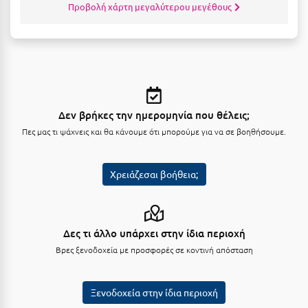
Προβολή χάρτη μεγαλύτερου μεγέθους
Σαμοθράκη
Σάμος
Σαντορίνη
Σέριφος
Σέρρες
Δεν βρήκες την ημερομηνία που θέλεις;
Πες μας τι ψάχνεις και θα κάνουμε ότι μπορούμε για να σε βοηθήσουμε.
Σιθωνία
Σίκινος
Χρειάζεσαι βοήθεια;
Σίφνος
Σκαφιδιά Ηλείας
Δες τι άλλο υπάρχει στην ίδια περιοχή
Σκιάθος
Βρες ξενοδοχεία με προσφορές σε κοντινή απόσταση
Σκόπελος
Ξενοδοχεία στην ίδια περιοχή
Σκύρος