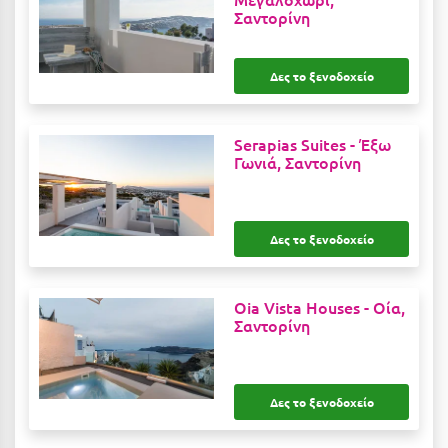
Σαντορίνη
Μυστράς
Μυτιλήνη
Δες το ξενοδοχείο
Ν
Serapias Suites -
Έξω
Γωνιά, Σαντορίνη
Νάξος
Νάουσα
Δες το ξενοδοχείο
Ναυπακτία
Ναύπλιο
Oia Vista Houses -
Οία,
Νέα Μάκρη
Σαντορίνη
Νέα Στύρα Εύβοιας
Νέοι Πόροι Πιερίας
Δες το ξενοδοχείο
Ξ