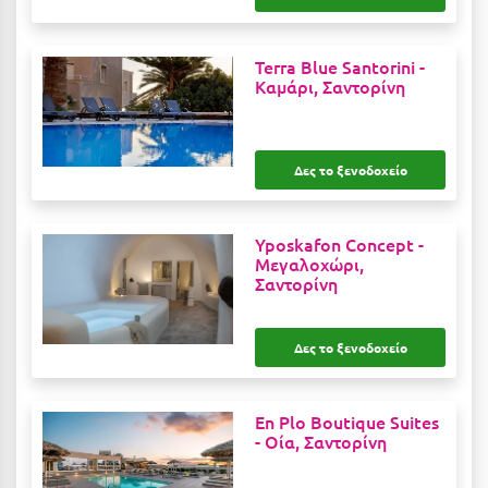
Ιωάννινα
Terra Blue Santorini -
Κ
Καμάρι, Σαντορίνη
Καβάλα
Καλάβρυτα
Δες το ξενοδοχείο
Καλαμάτα
Yposkafon Concept -
Κάλαμος
Μεγαλοχώρι,
Σαντορίνη
Καλαμπάκα
Κάλυμνος
Δες το ξενοδοχείο
Καμένα Βούρλα
Καρδάμαινα
En Plo Boutique Suites
-
Οία, Σαντορίνη
Καρδαμύλη