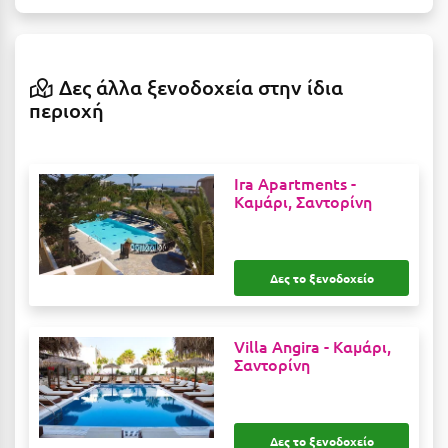
Η
Ηλεία
Δες άλλα ξενοδοχεία στην ίδια
Ηράκλειο
περιοχή
Θ
Ira Apartments -
Θάσος
Καμάρι, Σαντορίνη
Θεσσαλονίκη
Ι
Δες το ξενοδοχείο
Ιεράπετρα
Villa Angira -
Καμάρι,
Ιθάκη
Σαντορίνη
Ικαρία
Ίος
Δες το ξενοδοχείο