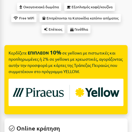
Suites
Βόλος
Οικογενειακά δωμάτια
Εξοπλισμός καφέ/κουζίνα
Βραχάτι Κορινθίας
Free WiFi
Επιτρέπονται τα Κατοικίδια κατόπιν αιτήματος
Βυτίνα
Δες όλες τις προσφορές
Επέτειος
Γενέθλια
Γ
Δες όλα τα πακέτα διακοπών
10%
Γαλαξiδι
Κερδίζετε
ΕΠΙΠΛΕΟΝ
σε yellows με πιστωτικές και
προπληρωμένες ή 2% σε yellows με χρεωστικές, αγοράζοντας
Γλυφάδα
αυτήν την προσφορά με κάρτες της Τράπεζας Πειραιώς που
συμμετέχουν στο πρόγραμμα YELLOW.
Γρεβενά
Γύθειο
Δ
Δελφοί
Διακοπτό
Online κράτηση