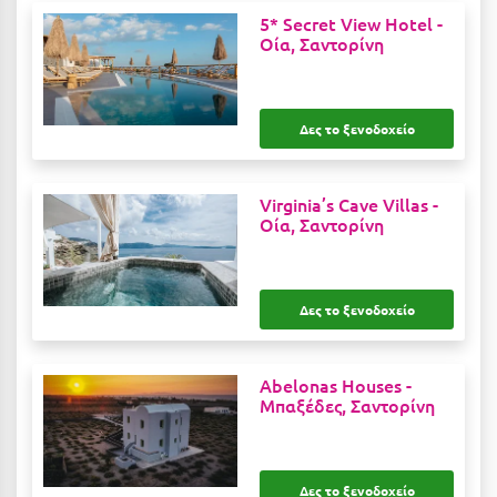
Κύμη Ευβοίας
5* Secret View Hotel -
Οία, Σαντορίνη
Κυπαρισσία
Κύπρος
Δες το ξενοδοχείο
Κως
Λ
Virginia’s Cave Villas -
Οία, Σαντορίνη
Λαγκάδια
Λακόπετρα Αχαΐας
Δες το ξενοδοχείο
Λακωνία
Λασίθι
Abelonas Houses -
Μπαξέδες, Σαντορίνη
Λεπτοκαρυά
Λέσβος
Δες το ξενοδοχείο