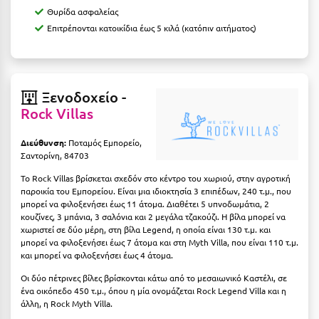
Πάργα
Θυρίδα ασφαλείας
Παρνασσός
Επιτρέπονται κατοικίδια έως 5 κιλά (κατόπιν αιτήματος)
Πάρος
Πάτμος
Ξενοδοχείο -
Πάτρα
Rock Villas
Παύλιανη
Διεύθυνση:
Ποταμός Εμπορείο,
Σαντορίνη, 84703
Πειραιάς
Το Rock Villas βρίσκεται σχεδόν στο κέντρο του χωριού, στην αγροτική
Πελοπόννησος
παροικία του Εμπορείου. Είναι μια ιδιοκτησία 3 επιπέδων, 240 τ.μ., που
μπορεί να φιλοξενήσει έως 11 άτομα. Διαθέτει 5 υπνοδωμάτια, 2
Πήλιο
κουζίνες, 3 μπάνια, 3 σαλόνια και 2 μεγάλα τζακούζι. Η βίλα μπορεί να
χωριστεί σε δύο μέρη, στη βίλα Legend, η οποία είναι 130 τ.μ. και
μπορεί να φιλοξενήσει έως 7 άτομα και στη Myth Villa, που είναι 110 τ.μ.
Πιερία
και μπορεί να φιλοξενήσει έως 4 άτομα.
Πλαταμώνας
Οι δύο πέτρινες βίλες βρίσκονται κάτω από το μεσαιωνικό Καστέλι, σε
ένα οικόπεδο 450 τ.μ., όπου η μία ονομάζεται Rock Legend Villa και η
Πλύτρα Λακωνίας
άλλη, η Rock Myth Villa.