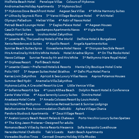
Molfetta Beach Hotel
Penelope Villas
Colours of Mykonos
Andromaches Holiday Apartments
5* Mykonos Soul
5* Mykonos Dove Beachfront Hotel
Aegean Sea Villas
4* White Harmony Suites
4* Lithos by Spyros & Flora
5* Varos Village Boutique Hotel
4* Art Hotel
Olympic Palladium
Melissi Villas
4* Astir of Naxos Hotel
Petradi Beach Lounge Hotel
5* Eagles Palace Hotel
4* Aegean Houses
Casa Di Fiori Suites
Ippokampos Apartments Naxos
4* Vigla Hotel
Halepa Hotel Chania
Iniohos Hotel Zakynthos
5* Lesante Blu, The Leading Hotels of the World
Delfinia Hotel & Bungalows
Xenia Residences & Suites
4* Apollo Resort
Angela Apartments Kos
Sunrise Beach Suites Syros
Iliovasilema Hotel Naxos
4* Dionysos Sea Side Resort
Mrs Armelina by Mr&Mrs White Hotels
Hotel Ariadne Skyros
4* On The Rocks Hotel
Naxos Cottage
Sunrise Paros by Mr and Mrs White
5* Rethymno Mare Royal Hotel
4* Orpheas Resort
Porfi Beach Hotel
5* Lesante Classic – Preferred Hotels & Resorts
Menta City Boutique Hotel Crete
Polis 1907
5* Aegean Suites Hotel Skiathos
4* Dafni Plus Hotel Pieria
Karras Livin Zakynthos
Apricot & Sea Luxury Villas Naxos
Aspros Potamos Houses
Summer Bed Nydri
Anemelia Villa Zakynthos
Mykonos Lolita, A Grecotel Resort to Live
Little Venice Villas
4* Sofianna Resort & Spa
4* Louis Althea Beach
Dolphin Resort Hotel & Conference
Zante Vista Villas
4* Aqua Serenity Luxury Suites
Dimitra Hotel
Anastasia Hotel Crete
5* Amada Colossos Resort by Louis Hotels
Ink Hotel Phos Rethymno
Abelonas Retreat Sunset & Sunrise Lodgings
Belohorizonte Fine Accommodation Chalkidiki
Aphea Village Chania
Pandora Studios & Apartments
4* Zeus Village Resort
5* Avaton Luxury Beach Resort Relais & Chateaux
Porto Vecchio Luxury Suites Spetses
4* The King Jason Protaras – Designed for adults
Romanos Beach Villas by Xenia Resorts Messenia
Sofia Areopolis Guesthouse
Nereides Hotel Chalkidiki
Taki's Guests
Kastri Beach Apartments
Voreades Studios Tinos
Gennadi Dreams Holiday Villa Rhodes