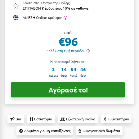
Κοντά στο Κέντρο της Πόλης!
Αργολίδα
ΕΠΙΠΛΕΟΝ Κέρδος έως 10% σε yellows!
Ξενοδοχεία 3 Αστέρων
ΑΜΕΣΗ Online κράτηση
Αριδαία
Ξενοδοχεία 4 Αστέρων
Αρκαδία
από
Ξενοδοχεία 5 Αστέρων
€96
Αρκίτσα
Βίλες
* ελάχιστη τιμή περιόδου
Αρτέμιδα
Κρουαζιέρες
Η προσφορά λήγει σε:
Αρχαία Ολυμπία
Ενοικιαζόμενα Δωμάτια
3
14
54
45
ημέρες
ώρες
λεπτά
δευτ
Αστυπάλαια
Διαμερίσματα
Αγόρασέ το!
Αττική
Studios
Αχαΐα
Boutique Hotels
Ξενώνες
Β
Bar
Εστιατόριο
Εξωτερική Πισίνα
Γυμναστήριο
Camping
Βansko
Δωμάτια για μη καπνίζοντες
Οικογενειακά δωμάτια