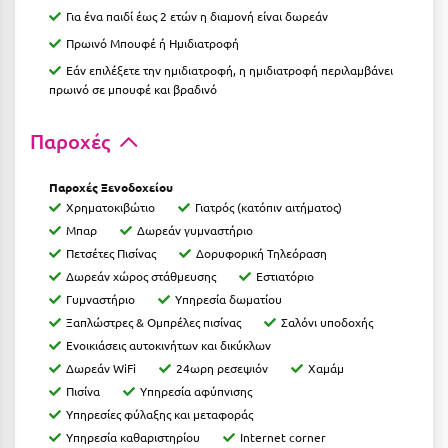
Ιωάννινα
Για ένα παιδί έως 2 ετών η διαμονή είναι δωρεάν
Πρωινό Μπουφέ ή Ημιδιατροφή
Κ
Εάν επιλέξετε την ημιδιατροφή, η ημιδιατροφή περιλαμβάνει
πρωινό σε μπουφέ και βραδινό
Καβάλα
Παροχές
Καλάβρυτα
Καλαμάτα
Παροχές Ξενοδοχείου
Χρηματοκιβώτιο
Γιατρός (κατόπιν αιτήματος)
Κάλαμος
Μπαρ
Δωρεάν γυμναστήριο
Πετσέτες Πισίνας
Δορυφορική Τηλεόραση
Καλαμπάκα
Δωρεάν χώρος στάθμευσης
Εστιατόριο
Κάλυμνος
Γυμναστήριο
Υπηρεσία δωματίου
Ξαπλώστρες & Ομπρέλες πισίνας
Σαλόνι υποδοχής
Καμένα Βούρλα
Ενοικιάσεις αυτοκινήτων και δικύκλων
Δωρεάν WiFi
24ωρη ρεσεψιόν
Χαμάμ
Καρδάμαινα
Πισίνα
Υπηρεσία αφύπνισης
Καρδαμύλη
Υπηρεσίες φύλαξης και μεταφοράς
Υπηρεσία καθαριστηρίου
Internet corner