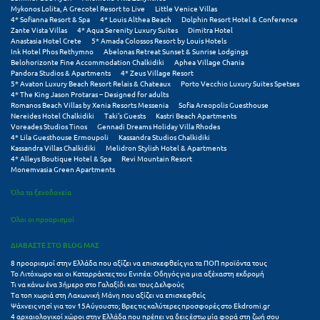
Πόρος
Mykonos Lolita, A Grecotel Resort to Live
Little Venice Villas
4* Sofianna Resort & Spa
4* Louis Althea Beach
Dolphin Resort Hotel & Conference
Zante Vista Villas
4* Aqua Serenity Luxury Suites
Dimitra Hotel
Πόρτο Χέλι
Anastasia Hotel Crete
5* Amada Colossos Resort by Louis Hotels
Ink Hotel Phos Rethymno
Abelonas Retreat Sunset & Sunrise Lodgings
Πρέβεζα
Belohorizonte Fine Accommodation Chalkidiki
Aphea Village Chania
Pandora Studios & Apartments
4* Zeus Village Resort
5* Avaton Luxury Beach Resort Relais & Chateaux
Porto Vecchio Luxury Suites Spetses
Πύλος
4* The King Jason Protaras – Designed for adults
Romanos Beach Villas by Xenia Resorts Messenia
Sofia Areopolis Guesthouse
Πύργος
Nereides Hotel Chalkidiki
Taki's Guests
Kastri Beach Apartments
Voreades Studios Tinos
Gennadi Dreams Holiday Villa Rhodes
4* Lila Guesthouse Ermoupoli
Kassandra Studios Chalkidiki
Kassandra Villas Chalkidiki
Melidron Stylish Hotel & Apartments
Ρ
4* Alleys Boutique Hotel & Spa
Revi Mountain Resort
Monemvasia Green Apartments
Ρέθυμνο
Όλα τα ξενοδοχεία
Ρίο
Όλοι οι προορισμοί
Ρόδος
ΔΙΑΒΑΣΤΕ ΣΤΟ BLOG ΜΑΣ
8 προορισμοί στην Ελλάδα που αξίζει να επισκεφθείς για τα ΠΟΠ προϊόντα τους
Σ
Το Λιτόχωρο και οι Καταρράκτες του Ενιπέα: Οδηγός για μια αξέχαστη εκδρομή
Τι να κάνω ένα 3ήμερο στο Γαλαξίδι και τους Δελφούς
Τα τοπ χωριά στη Λακωνική Μάνη που αξίζει να επισκεφθείς
Σαλαμίνα
Ψάχνεις νησί για τον 15Αύγουστο; Βρες τις καλύτερες προσφορές στο Ekdromi.gr
4 αρχαιολογικοί χώροι στην Ελλάδα που πρέπει να δεις έστω μία φορά στη ζωή σου