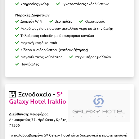
Καρδίτσα
Υπηρεσίες γκολφ
Εγκαταστάσεις εκδηλώσεων
Κάρπαθος
Παροχές Δωματίων
Δωρεάν WiFi
Usb πρίζες
Κλιματισμός
Καρπενήσι
Μικρό ψυγείο με δωράν μεταλλικό νερό κατά την άφιξη
Τηλεόραση επίπεδη με δορυφορικά κανάλια
Κάρυστος
Μηχανή καφέ και τσάι
Κάσος
Σίδερο & σιδερώστρα (κατόπιν ζήτησης)
Μεγενθυτικός καθρέπτης
Στεγνωτήρας μαλλιών
Κασσάνδρα
Παντόφλες
Καστοριά
Κατερίνη
Ξενοδοχείο -
5*
Κέα - Τζιά
Galaxy Hotel Iraklio
Κερατέα
Διεύθυνση:
Λεωφόρος
Κέρκυρα
Δημοκρατίας 77, Ηράκλειο , Κρήτη,
71306
Κεφαλονιά
Το πολυβραβευμένο 5* Galaxy Hotel είναι διαχρονικά η πρώτη επιλογή