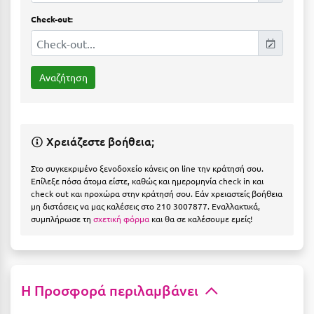
Η
Check-out:
Ηλεία
Ηράκλειο
Θ
Θάσος
Χρειάζεστε βοήθεια;
Θεσσαλονίκη
Στο συγκεκριμένο ξενοδοχείο κάνεις on line την κράτησή σου.
Επίλεξε πόσα άτομα είστε, καθώς και ημερομηνία check in και
Ι
check out και προχώρα στην κράτησή σου. Εάν χρειαστείς βοήθεια
μη διστάσεις να μας καλέσεις στο 210 3007877. Εναλλακτικά,
Ιεράπετρα
συμπλήρωσε τη
σχετική φόρμα
και θα σε καλέσουμε εμείς!
Ιθάκη
Ικαρία
Η Προσφορά περιλαμβάνει
Ίος