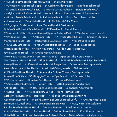
4* Dolphin Bay Seaside Resort & Suites
5* Selyria Resort
4* Olympic Village Hotel & Spa
5* Corfu Holiday Palace
Kanelli Beach Hotel
Μυστράς
4* Mouzaki Palace Hotel & Spa
5* Porto Carras Meliton
Siagas Beach Hotel
4* Alykanas Beach Grand Hotel
Irene Studios
Theoxenia Hotel Apartments
4* Brown Beach Evia Island
4* Palmariva Beach
Porto Zorro Beach Hotel
Μυτιλήνη
4* Lesse Hotel
Mare Vista Hotel
4* Mr & Mrs White Tinos
12 Olympian Gods Hotel
Akra Morea Hotel & Residences
Golden Sun Kokkoni Beach Hotel
4* Paradise Art Hotel Andros
Ν
4* Grecotel LUXME Oasis at Riviera Olympia & Aqua Park
4* Stefania Beach Resort
4* Philoxenia Hotel
4* Altamar Hotel
4* Nymfes Hotel & Spa
Elizabeth Studios
Margarona Royal Hotel
Porto Vitilo Boutique Hotel
4* Marpunta Resort
Νάξος
4* SAZ City Life Hotel
Porto Evia Boutique Hotel
5* Rodos Palace Hotel
Muses SeaSide Villas
4* High Mill Paros
Golden Star Praxitelous
Favie Suzanne Hotel
4* Amalia Hotel Olympia
Νάουσα
Moxy Patra Marina by Marriott International
Apanemia by Flegra Hotels
Mrs Chryssana Beach Hotel
Blue Sea Hotel
5* Nikki Beach Resort & Spa Porto Heli
Ναυπακτία
Akroyali Hotel
4* Karras Grande Resort Zakynthos
Oniropetra Boutique Hotel
Aeolis Boutique Hotel Naxos
4* Airotel Galaxy Kavala
Sirines Hotel
4* Dioni Boutique Hotel
5* Alexandra Golden Thassos Boutique Hotel
Ναύπλιο
Above Blue Suites
5* Miraggio Thermal Spa Resort
4* Cezaria Hotel
4* Portaria Hotel
Douskos Port House
4* Diana Palace Hotel
Νέα Μάκρη
4* Amalia Hotel Meteora
Egilion Hotel
ADG Luxurious Apartments
Achilles Hill Hotel
4* 100 Rizes Seaside Resort
Leonardos Apartments
4* Diana Hotel
4* Neikos Luxury Suites
Mont Helmos Hotel
Νέα Στύρα Εύβοιας
Garbis Villas Kefalonia
Iris Hotel
4* Iliovasilema Suites Santorini
Agroktima Leonidio
4* Siora Vittoria Boutique Hotel Corfu
4* Aelius Hotel & Spa
Νέοι Πόροι Πιερίας
Semiramis Guesthouse
Airotel Patras Smart Hotel
4* City Hotel Thessaloniki
Paralia Beach Boutique Hotel
Dionysis Studios
Sunshine Apartments
Acqua Vatos Santorini
Saronis Hotel
Golden Rose Suites
Kochili Apartments
Ξ
Hotel Ntinas
5* Absolute Mykonos Suites & More
Το Μπαλκόνι της Αγόριανης