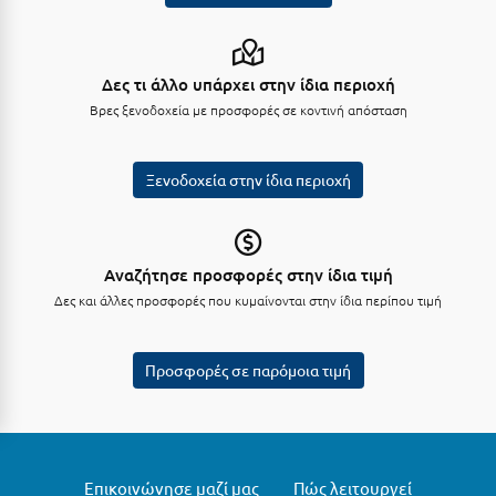
Λευκάδα
Λήμνος
Δες τι άλλο υπάρχει στην ίδια περιοχή
Λίμνη Πλαστήρα
Βρες ξενοδοχεία με προσφορές σε κοντινή απόσταση
Λιτόχωρο
Λουτρά Πόζαρ
Ξενοδοχεία στην ίδια περιοχή
Λουτρά Υπάτης
Λουτράκι
Αναζήτησε προσφορές στην ίδια τιμή
Λούτσα
Δες και άλλες προσφορές που κυμαίνονται στην ίδια περίπου τιμή
Μ
Προσφορές σε παρόμοια τιμή
Μάνη
Μαραθώνας Αττικής
Μαρώνεια
Επικοινώνησε μαζί μας
Πώς λειτουργεί