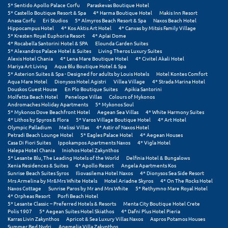
Πάργα
5* Sentido Apollo Palace Corfu
Paraskevas Boutique Hotel
5* Castello Boutique Resort & Spa
4* Harma Boutique Hotel
Makis Inn Resort
Παρνασσός
Anasa Corfu
Eri Studios
5* Almyros Beach Resort & Spa
Naxos Beach Hotel
Hippocampus Hotel
4* Kos Aktis Art Hotel
4* Canvas by Mitsis Family Village
5* Kresten Royal Euphoria Resort
4* Aplai Dome
Πάρος
4* Rocabella Santorini Hotel & SPA
Elounda Garden Suites
5* Alexandros Palace Hotel & Suites
Living Theros Luxury Suites
Πάτμος
Alexis Hotel Chania
4* Lena Mare Boutique Hotel
4* Civitel Akali Hotel
Mariya Art Living
Aqua Blu Boutique Hotel & Spa
5* Asterion Suites & Spa - Designed for adults by Louis Hotels
Hotel Kontes Comfort
Πάτρα
Aqua Mare Hotel
Dionysos Hotel Agistri
Villea Village
4* Strada Marina Hotel
Douskos Guest House
En Plo Boutique Suites
Apikia Santorini
Molfetta Beach Hotel
Penelope Villas
Colours of Mykonos
Παύλιανη
Andromaches Holiday Apartments
5* Mykonos Soul
5* Mykonos Dove Beachfront Hotel
Aegean Sea Villas
4* White Harmony Suites
Πειραιάς
4* Lithos by Spyros & Flora
5* Varos Village Boutique Hotel
4* Art Hotel
Olympic Palladium
Melissi Villas
4* Astir of Naxos Hotel
Petradi Beach Lounge Hotel
5* Eagles Palace Hotel
4* Aegean Houses
Πελοπόννησος
Casa Di Fiori Suites
Ippokampos Apartments Naxos
4* Vigla Hotel
Halepa Hotel Chania
Iniohos Hotel Zakynthos
Πήλιο
5* Lesante Blu, The Leading Hotels of the World
Delfinia Hotel & Bungalows
Xenia Residences & Suites
4* Apollo Resort
Angela Apartments Kos
Sunrise Beach Suites Syros
Iliovasilema Hotel Naxos
4* Dionysos Sea Side Resort
Πιερία
Mrs Armelina by Mr&Mrs White Hotels
Hotel Ariadne Skyros
4* On The Rocks Hotel
Naxos Cottage
Sunrise Paros by Mr and Mrs White
5* Rethymno Mare Royal Hotel
Πλαταμώνας
4* Orpheas Resort
Porfi Beach Hotel
5* Lesante Classic – Preferred Hotels & Resorts
Menta City Boutique Hotel Crete
Polis 1907
5* Aegean Suites Hotel Skiathos
4* Dafni Plus Hotel Pieria
Πλύτρα Λακωνίας
Karras Livin Zakynthos
Apricot & Sea Luxury Villas Naxos
Aspros Potamos Houses
Summer Bed Nydri
Anemelia Villa Zakynthos