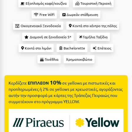
Suites
Βόλος
Εξοπλισμός καφέ/κουζίνα
Τουριστική Περιοχή
Βραχάτι Κορινθίας
Free WiFi
Δωρεάν στάθμευση
Βυτίνα
Οικογενειακό Ξενοδοχείο
Κοντά στο κέντρο της πόλης
Δες όλες τις προσφορές
Διαμονή σε ξενοδοχείο 5*
Γαμήλια Ταξίδια
Γ
Δες όλα τα πακέτα διακοπών
Κοντά στο λιμάνι
Bachelorette
Επέτειος
Γαλαξiδι
Γενέθλια
Χρηματοκιβώτιο
Γλυφάδα
Γρεβενά
10%
Κερδίζετε
ΕΠΙΠΛΕΟΝ
σε yellows με πιστωτικές και
Γύθειο
προπληρωμένες ή 2% σε yellows με χρεωστικές, αγοράζοντας
αυτήν την προσφορά με κάρτες της Τράπεζας Πειραιώς που
Δ
συμμετέχουν στο πρόγραμμα YELLOW.
Δελφοί
Διακοπτό