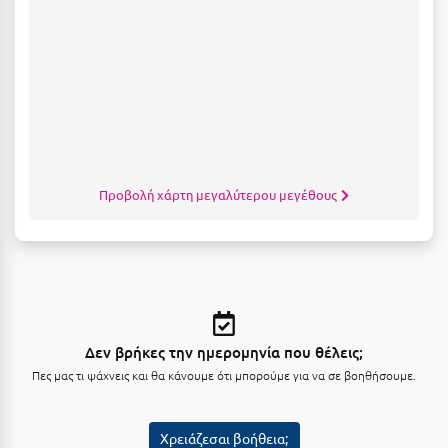
Κύμη Ευβοίας
Κυπαρισσία
Κύπρος
Κως
Λ
Προβολή χάρτη μεγαλύτερου μεγέθους
Λαγκάδια
Λακόπετρα Αχαΐας
Λακωνία
Λασίθι
Δεν βρήκες την ημερομηνία που θέλεις;
Λεπτοκαρυά
Πες μας τι ψάχνεις και θα κάνουμε ότι μπορούμε για να σε βοηθήσουμε.
Λέσβος
Χρειάζεσαι βοήθεια;