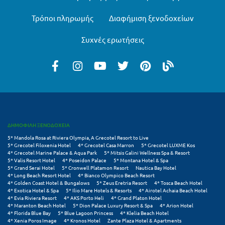
Μεθώνη
Τρόποι πληρωμής
Διαφήμιση ξενοδοχείων
Μεσολόγγι
Συχνές ερωτήσεις
Μεσσηνία
Μετέωρα
Μέτσοβο
Μήλος
ΔΗΜΟΦΙΛΗ ΞΕΝΟΔΟΧΕΙΑ
Μονεμβασιά
5* Mandola Rosa at Riviera Olympia, A Grecotel Resort to Live
5* Grecotel Filoxenia Hotel
4* Grecotel Casa Marron
5* Grecotel LUXME Kos
Μουζάκι
4* Grecotel Marine Palace & Aqua Park
5* Mitsis Galini Wellness Spa & Resort
5* Valis Resort Hotel
4* Poseidon Palace
5* Montana Hotel & Spa
Μπαλί Κρήτης
5* Grand Serai Hotel
5* Cronwell Platamon Resort
Nautica Bay Hotel
4* Long Beach Resort Hotel
4* Bianco Olympico Beach Resort
4* Golden Coast Hotel & Bungalows
5* Zeus Eretria Resort
4* Tosca Beach Hotel
Μπάνσκο
4* Exotica Hotel & Spa
5* Ilio Mare Hotels & Resorts
4* Airotel Achaia Beach Hotel
4* Evia Riviera Resort
4* AKS Porto Heli
4* Grand Platon Hotel
Μπούκα Μεσσηνίας
4* Maranton Beach Hotel
5* Dion Palace Luxury Resort & Spa
4* Arion Hotel
4* Florida Blue Bay
5* Blue Lagoon Princess
4* Klelia Beach Hotel
4* Xenia Poros Image
4* Kronos Hotel
Zante Plaza Hotel & Apartments
Μύκονος