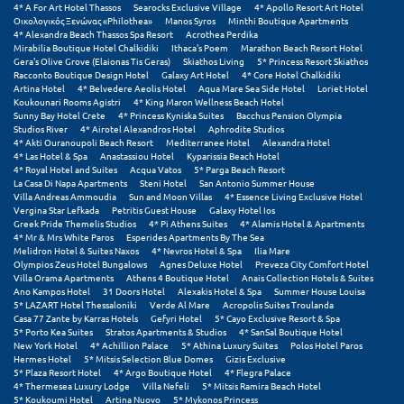
4* A For Art Hotel Thassos
Searocks Exclusive Village
4* Apollo Resort Art Hotel
Οικολογικός Ξενώνας «Philothea»
Manos Syros
Minthi Boutique Apartments
Ξυλόκαστρο
4* Alexandra Beach Thassos Spa Resort
Acrothea Perdika
Mirabilia Boutique Hotel Chalkidiki
Ithaca's Poem
Marathon Beach Resort Hotel
Gera's Olive Grove (Elaionas Tis Geras)
Skiathos Living
5* Princess Resort Skiathos
Racconto Boutique Design Hotel
Galaxy Art Hotel
4* Core Hotel Chalkidiki
Ο
Artina Hotel
4* Belvedere Aeolis Hotel
Aqua Mare Sea Side Hotel
Loriet Hotel
Koukounari Rooms Agistri
4* King Maron Wellness Beach Hotel
Sunny Bay Hotel Crete
4* Princess Kyniska Suites
Bacchus Pension Olympia
Ορεινή Αρκαδία
Studios River
4* Airotel Alexandros Hotel
Aphrodite Studios
4* Akti Ouranoupoli Beach Resort
Mediterranee Hotel
Alexandra Hotel
Ορεινή Ναυπακτία
4* Las Hotel & Spa
Anastassiou Hotel
Kyparissia Beach Hotel
4* Royal Hotel and Suites
Acqua Vatos
5* Parga Beach Resort
La Casa Di Napa Apartments
Steni Hotel
San Antonio Summer House
Π
Villa Andreas Ammoudia
Sun and Moon Villas
4* Essence Living Exclusive Hotel
Vergina Star Lefkada
Petritis Guest House
Galaxy Hotel Ios
Greek Pride Themelis Studios
4* Pi Athens Suites
4* Alamis Hotel & Apartments
Πάλαιρος
4* Mr & Mrs White Paros
Esperides Apartments By The Sea
Melidron Hotel & Suites Naxos
4* Nevros Hotel & Spa
Ilia Mare
Olympios Zeus Hotel Bungalows
Agnes Deluxe Hotel
Preveza City Comfort Hotel
Παξοί
Villa Orama Apartments
Athens 4 Boutique Hotel
Anais Collection Hotels & Suites
Ano Kampos Hotel
31 Doors Hotel
Alexakis Hotel & Spa
Summer House Louisa
Παραλία Κατερίνης
5* LAZART Hotel Thessaloniki
Verde Al Mare
Acropolis Suites Troulanda
Casa 77 Zante by Karras Hotels
Gefyri Hotel
5* Cayo Exclusive Resort & Spa
5* Porto Kea Suites
Stratos Apartments & Studios
4* SanSal Boutique Hotel
Παραλία Λιτοχώρου
New York Hotel
4* Achillion Palace
5* Athina Luxury Suites
Polos Hotel Paros
Hermes Hotel
5* Mitsis Selection Blue Domes
Gizis Exclusive
Παράλιο Άστρος
5* Plaza Resort Hotel
4* Argo Boutique Hotel
4* Flegra Palace
4* Thermesea Luxury Lodge
Villa Nefeli
5* Mitsis Ramira Beach Hotel
5* Koukoumi Hotel
Artina Nuovo
5* Mykonos Princess