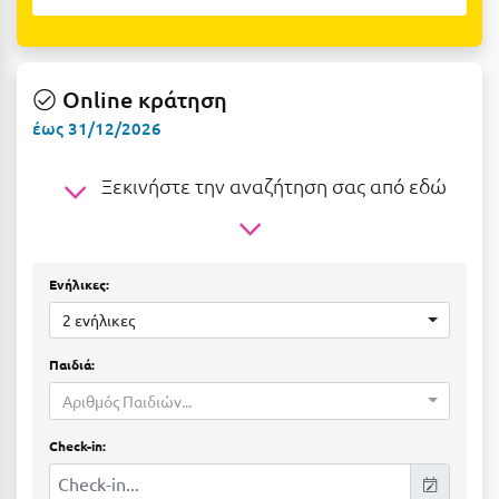
Ε
Ελάτη Αρκαδίας
Online κράτηση
Ελληνικό Αρκαδίας
έως 31/12/2026
Ελούντα Κρήτης
Ξεκινήστε την αναζήτηση σας από εδώ
Ερέτρια
Ερμιόνη
Εύβοια
Ενήλικες:
Ευρυτανία
2 ενήλικες
Ζ
Παιδιά:
Αριθμός Παιδιών...
Ζαγοροχώρια
Check-in:
Ζάκυνθος