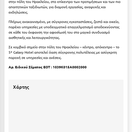
στην πόλη του Ηρακλείου, στο επίκεντρο των προτιμήσεων και των πιο
Κοζάνη
απαιτητικών ταξιδιωτών, για διαμονή εργασίας, αναψυχής και
εκδηλώσεις.
Κοκκώνι Κορινθίας
Πλήρως ανακαινισμένο, με σύγχρονες εγκαταστάσεις, ζεστό και οικείο,
Κομοτηνή
παρέχει υπηρεσίες με υποδειγματικό επαγγελματισμό αποδεικνύοντας
σε κάθε του έκφανση την αφοσίωσή του στο μαγικό συνδυασμό
Κόνιτσα
αισθητικής και λειτουργικότητας.
Σε κομβικό σημείο στην πόλη του Ηρακλείου – κέντρο, απόκεντρο – το
Κόρινθος
5* Galaxy Hotel αποτελεί όαση σύγχρονης πολυτέλειας με ασύγκριτη
παροχή σε υπηρεσίες και ανέσεις.
Κορώνη
Aρ. Ειδικού Σήματος ΕΟΤ : 1039Κ015Α0002000
Κουρούτα Ηλείας
Κουφονήσια
Χάρτης
Κρήτη
Κρουαζιέρες
Κύθηρα
Κυλλήνη